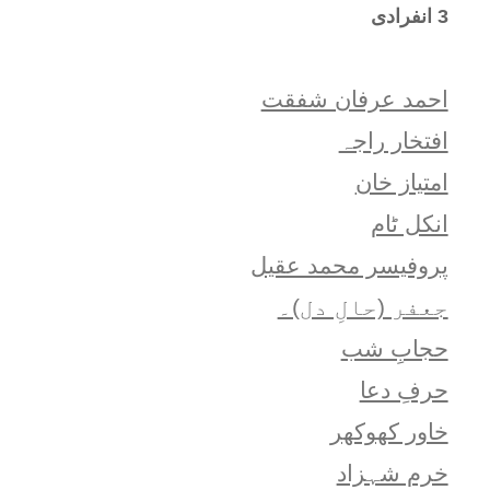
3 انفرادی
احمد عرفان شفقت
افتخار راجہ
امتياز خان
انکل ٹام
پروفیسر محمد عقیل
جعفر (حالِ دل)۔
حجابِ شب
حرفِ دعا
خاور کھوکھر
خرم شہزاد