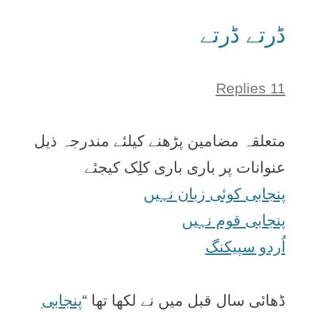
ڈرتے ڈرتے
11 Replies
متعلقہ مضامین پڑھنے کیلئے مندرجہ ذیل
عنوانات پر باری باری کلِک کیجئے
پنجابی کوئی زبان نہیں
پنجابی قوم نہیں
اُردو سپیکنگ
ڈھائی سال قبل میں نے لکھا تھا “
پنجابی