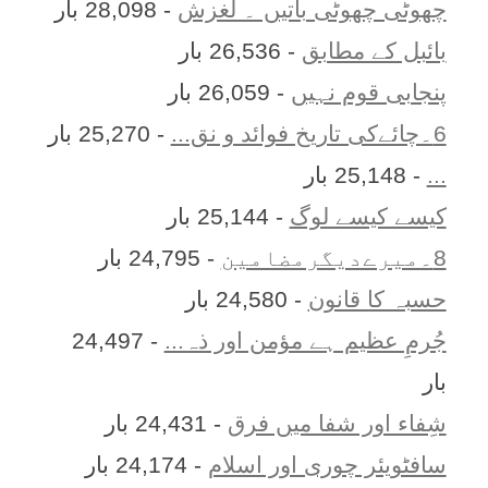
چھوٹی چھوٹی باتیں ۔ لغزش
- 28,098 بار
بائبل کے مطابق
- 26,536 بار
پنجابی قوم نہیں
- 26,059 بار
6۔چائےکی تاریخ فوائد و نق...
- 25,270 بار
...
- 25,148 بار
کیسے کیسے لوگ
- 25,144 بار
8۔میرےدیگرمضامین
- 24,795 بار
حسبہ کا قانون
- 24,580 بار
جُرمِ عظیم ہے مؤمن اور ذہ...
- 24,497
بار
شِفاء اور شفا میں فرق
- 24,431 بار
سافٹویئر چوری اور اسلام
- 24,174 بار