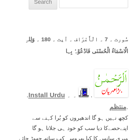
Search
for:
سُورت ۔ 7 ۔ الْأَعْرَاف ۔ آیت ۔ 180 ۔ وَلِلہِ
الّاسْمَاءُ الْحُسْنَی فَادْعُوْہُ بِہا
.
۔ ۔
Install Urdu
.
.
منتظم
کچھ نہیں ہو گا اندھیروں کو بُرا کہنے سے
اپنےحصےکا دیا سب کو خود ہی جلانا ہو گا
میری سانس کا کیا بھروسہ کب ساتھ چھوڑ جائے