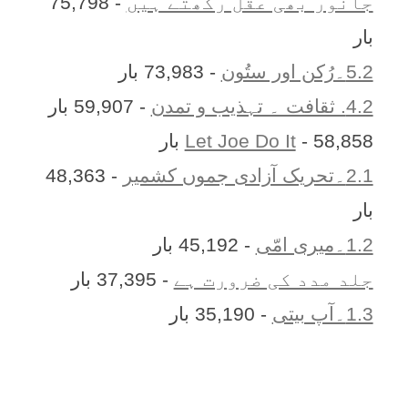
جانور بھی عقل رکھتے ہیں
- 75,798
بار
5.2۔رُکن اور ستُون
- 73,983 بار
4.2. ثقافت ۔ تہذیب و تمدن
- 59,907 بار
- 58,858 بار
Let Joe Do It
2.1۔تحریک آزادی جموں کشمیر
- 48,363
بار
1.2۔میری امّی
- 45,192 بار
جلد مدد کی ضرورت ہے
- 37,395 بار
1.3۔آپ بیتی
- 35,190 بار