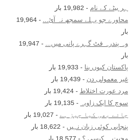
ہر بيٹے کے نام
- 19,982 بار
محاورے جو پہلے سمجھ نہ آئ...
- 19,964
بار
وہ پندرہ فٹ گہرے پانی میں...
- 19,947
بار
پاکستان کیوں بنا
- 19,933 بار
غیر معمولی دن
- 19,439 بار
مرد عورت اختلاط
- 19,424 بار
سوچ کا ایک زاویہ
- 19,135 بار
چائے بھی کیا چیز ہے
- 19,027 بار
پنجابی کوئی زبان نہیں
- 18,622 بار
محبت ۔ کیسی ؟
- 18,577 بار