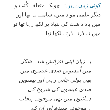
کوئی زبان نہیں
“۔ چونکہ متعلقہ کُتب و
دیگر علمی مواد میرے سامنے نہ تھا اور
میں یاد داشت کی بنیاد پر لکھ رہا تھا تو
میں نے ڈرتے ڈرتے لکھا تھا
یہ زبان اپنی افزائش شدہ شکل
میں اُنیسویں صدی عیسوی میں
بھی بولی جاتی رہی اور بیسویں
صدی عیسوی کی شروع کی
دہائیوں میں بھی موجودہ پنجاب
۔ موجودہ سندھ اور ان کے