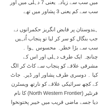
میں سب سے زیادہ یعنی 7 دہلی میں اور
سب سے کم یعنی 3 پشاور میں تھے
ہندوستان پر قابض انگریز حکمرانوں نے
جب بنگال کو سر کر لیا تو پنجاب اُنہیں
سب سے بڑا خطرہ محسوس ہوا ۔
چنانچہ ایک طرف دہلی اور اس کے
مشرقی علاقے کو پنجاب سے کاٹ کر الگ
کیا ۔ دوسری طرف پشاور اور ڈیرہ جاٹ
کے کچھ سرائیکی علاقے کو نارتھ ویسٹرن
فرنٹیر (North Western Frontier) کا نام
دیا جسے ماضی قریب میں خیبر پختونخوا