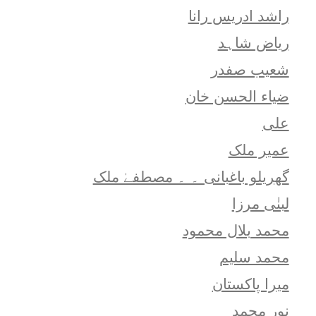
راشد ادریس رانا
ریاض شاہد
شعيب صفدر
ضیاء الحسن خان
علی
عمیر ملک
گھریلو باغبانی ۔ ۔ مصطفےٰ ملک
لبنٰی مرزا
محمد بلال محمود
محمد سلیم
میرا پاکستان
نور محمد