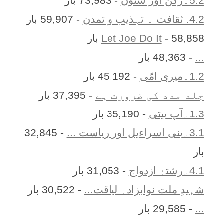
5.2۔رُکن اور ستُون
- 73,983 بار
4.2. ثقافت ۔ تہذیب و تمدن
- 59,907 بار
- 58,858 بار
Let Joe Do It
...
- 48,363 بار
1.2۔میری امّی
- 45,192 بار
جلد مدد کی ضرورت ہے
- 37,395 بار
1.3۔آپ بیتی
- 35,190 بار
3.1۔بنی اسراءیل اور ریاست ...
- 32,845
بار
4.1۔رشتۂ ازدواج
- 31,053 بار
شہیدِ ملت نوابزادہ لیاقت...
- 30,522 بار
...
- 29,585 بار