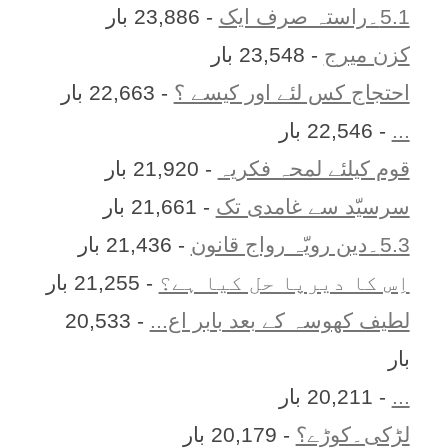
5.1۔راستہ صرف ایک
- 23,886 بار
کزن ميرج
- 23,548 بار
احتجاج کس لئے اور کیسے ؟
- 22,663 بار
...
- 22,546 بار
قوم کیلئے لمحہ فکریہ
- 21,920 بار
سرسیّد سے غامدی تک
- 21,661 بار
5.3۔دین رویّہ رواج قانون
- 21,436 بار
اِس کا ديرپا حل کيا ہے؟
- 21,255 بار
لطیف کھوسہ کے بعد بابر اع...
- 20,533
بار
...
- 20,211 بار
لڑکی۔کوڑے؟
- 20,179 بار