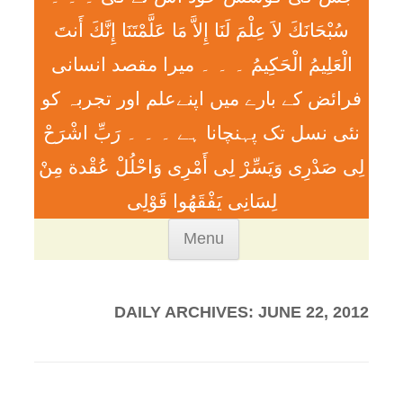
سُبْحَانَكَ لاَ عِلْمَ لَنَا إِلاَّ مَا عَلَّمْتَنَا إِنَّكَ أَنتَ
الْعَلِيمُ الْحَكِيمُ ۔ ۔ ۔ ميرا مقصد انسانی
فرائض کے بارے میں اپنےعلم اور تجربہ کو
نئی نسل تک پہنچانا ہے ۔ ۔ ۔ رَبِّ اشْرَحْ
لِی صَدْرِی وَيَسِّرْ لِی أَمْرِی وَاحْلُلْ عُقْدة مِنْ
لِسَانِی يَفْقَھُوا قَوْلِی
Skip
Menu
to
content
DAILY ARCHIVES:
JUNE 22, 2012