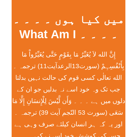
میں کیا ہوں ۔ ۔ ۔ ۔
۔ ۔ ۔ ۔ What Am I
إِنَّ الله لاَ يُغَيِّرُ مَا بِقَوْمٍ حَتَّی يُغَيِّرُواْ مَا
بِأَنْفُسِہِمْ (سورت13الرعدآیت11) ترجمہ ۔
الله تعالٰی کسی قوم کی حالت نہیں بدلتا
جب تک وہ خود اسے نہ بدلیں جو ان کے
دلوں میں ہے ۔ ۔ ۔ وَأَن لَّيْسَ لِلْإِنسَانِ إِلَّا مَا
سَعَی (سورت 53 النّجم آیت 39) ترجمہ ۔
اور یہ کہ ہر انسان کیلئے صرف وہی ہے
جس کی کوشش خود اس نے کی ۔ ۔ ۔