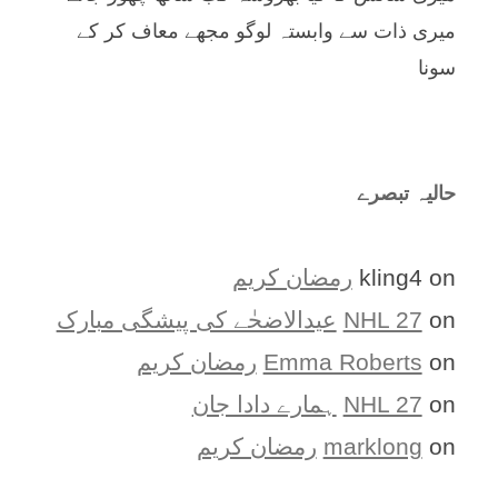
میری ذات سے وابستہ لوگو مجھے معاف کر کے
سونا
حالیہ تبصرے
on
kling4
رمضان کریم
on
NHL 27
عیدالاضحٰے کی پیشگی مبارک
on
Emma Roberts
رمضان کریم
on
NHL 27
ہمارے دادا جان
on
marklong
رمضان کریم