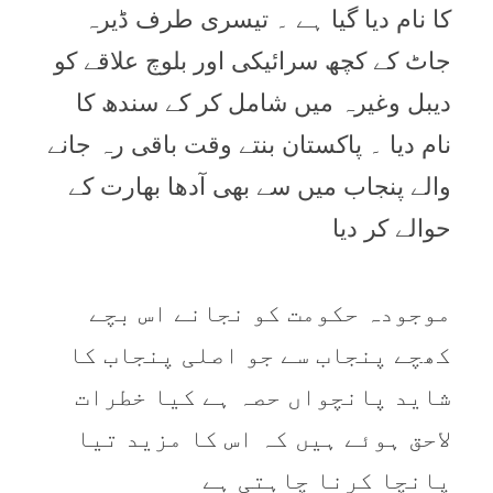
کا نام دیا گیا ہے ۔ تیسری طرف ڈیرہ
جاٹ کے کچھ سرائیکی اور بلوچ علاقے کو
دیبل وغیرہ میں شامل کر کے سندھ کا
نام دیا ۔ پاکستان بنتے وقت باقی رہ جانے
والے پنجاب میں سے بھی آدھا بھارت کے
حوالے کر دیا
موجودہ حکومت کو نجانے اس بچے
کھچے پنجاب سے جو اصلی پنجاب کا
شاید پانچواں حصہ ہے کیا خطرات
لاحق ہوئے ہیں کہ اس کا مزید تیا
پانچا کرنا چاہتی ہے