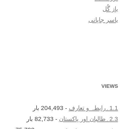
یاز گُل
یاسر جاپانی
VIEWS
1.1۔رابطہ و تعارف
- 204,493 بار
2.3۔طالبان اور پاکستان
- 82,733 بار