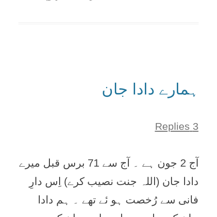
ہمارے دادا جان
3 Replies
آج 2 جون ہے ۔ آج سے 71 برس قبل میرے
دادا جان (اللہ جنت نصیب کرے) اِس دارِ
فانی سے رُخصت ہو ئے تھے ۔ ہم دادا