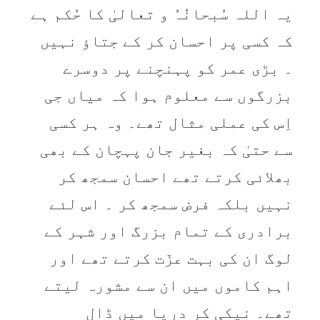
یہ اللہ سُبحانُہُ و تعالیٰ کا حُکم ہے
کہ کسی پر احسان کر کے جتاؤ نہیں
۔ بڑی عمر کو پہنچنے پر دوسرے
بزرگوں سے معلوم ہوا کہ میاں جی
اِس کی عملی مثال تھے۔ وہ ہر کسی
سے حتیٰ کہ بغیر جان پہچان کے بھی
بھلائی کرتے تھے احسان سمجھ کر
نہیں بلکہ فرض سمجھ کر ۔ اس لئے
برادری کے تمام بزرگ اور شہر کے
لوگ ان کی بہت عزّت کرتے تھے اور
اہم کاموں میں ان سے مشورہ لیتے
تھے۔ نیکی کر دریا میں ڈال