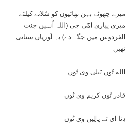
ميرے چھوٹے بہن بھائیوں کو سُلانے کيلئے
ميری پیاری امّی جی (اللہ اُنہيں جنت
الفردوس ميں جگہ دے) یہ لَورياں سناتی
تھيں
الله تُوں بَيلی وی تُوں
قادر تُوں کريم وی تُوں
دِتا ای تے پالِيں وی تُوں