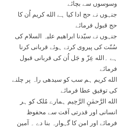
وسوسوں سے بچائے
جنہوں نے حج ادا کیا ہے الله کریم اُن کا
حج قبول فرمائے
جنہوں نے سیّدنا ابراھیم علیہ السلام کی
سُنّت کی پيروی کرتے ہوئے قربانی کرنا
ہے ۔الله عِزّ و جَل اُن کی قربانی قبول
فرمائے
الله کریم ہم سب کو سیدھی راہ پر چلنے
کی توفیق عطا فرمائے
الله الرَّحمٰنِ الرَّحِیم ہمارے مُلک کو ہر
انسانی اور قدرتی آفت سے محفوظ
فرمائے اور امن کا گہوارہ بنا دے ۔ آمین