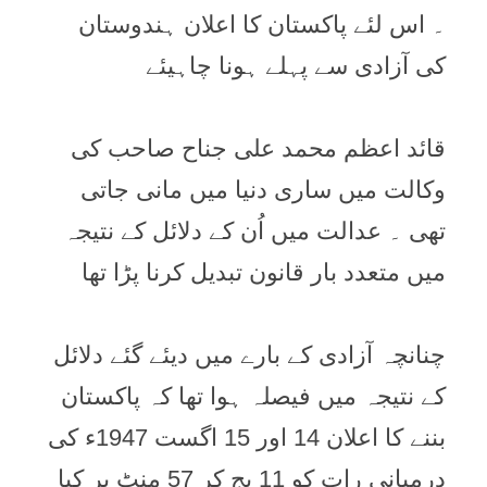
۔ اس لئے پاکستان کا اعلان ہندوستان
کی آزادی سے پہلے ہونا چاہیئے
قائد اعظم محمد علی جناح صاحب کی
وکالت میں ساری دنیا میں مانی جاتی
تھی ۔ عدالت میں اُن کے دلائل کے نتیجہ
میں متعدد بار قانون تبدیل کرنا پڑا تھا
چنانچہ آزادی کے بارے میں دیئے گئے دلائل
کے نتیجہ میں فیصلہ ہوا تھا کہ پاکستان
بننے کا اعلان 14 اور 15 اگست 1947ء کی
درمیانی رات کو 11 بج کر 57 منٹ پر کیا