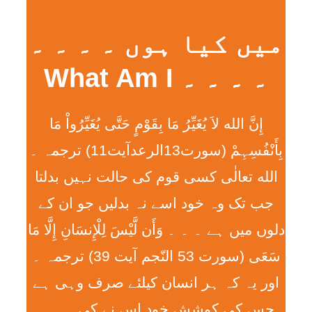
میں کیا ہوں ۔ ۔ ۔ ۔
۔ ۔ ۔ ۔ What Am I
إِنَّ الله لاَ يُغَيِّرُ مَا بِقَوْمٍ حَتَّی يُغَيِّرُواْ مَا
بِأَنْفُسِہِمْ (سورت13الرعدآیت11) ترجمہ ۔
الله تعالٰی کسی قوم کی حالت نہیں بدلتا
جب تک وہ خود اسے نہ بدلیں جو ان کے
دلوں میں ہے ۔ ۔ ۔ وَأَن لَّيْسَ لِلْإِنسَانِ إِلَّا مَا
سَعَی (سورت 53 النّجم آیت 39) ترجمہ ۔
اور یہ کہ ہر انسان کیلئے صرف وہی ہے
جس کی کوشش خود اس نے کی ۔ ۔ ۔