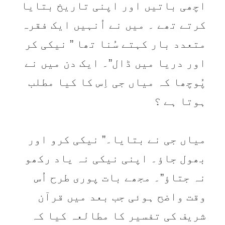
اچھی باتیں اور اپنی تاریخ بتایا
کرتے تھے ۔ میں نے اُنہیں ایک فقرہ
متعدد بار کہتے سُنا تھا ” نیکی کر
اور دریا میں ڈال”۔ ایک دن میں نے
پُوچھا کہ میاں جی اِس کا کیا مطلب
ہوتا ہے ؟
میاں جی نے بتایا۔” نیکی کرو اور
بھول جاؤ۔ اپنی نیکی نہ یاد رکھو
نہ جتاؤ”۔ مجھے بات پوری طرح اُس
وقت واضح ہوئی جب بعد میں قرآن
شریف کی تفسیر کا مطالعہ کیا کہ