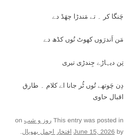
چَنگا کر ۔ تے مَندڑا چھَڈ دے
مَن اَندرَوں کھوٹ نُوں کڈھ دے
تِن دیہاڑے جِندڑی تیری
دِن چَوتھے تُوں ٹُر جانا اے کلام ۔ طارق
اقبال حاوی
This entry was posted in
روز و شب
on
by
June 15, 2026
افتخار اجمل بھوپال
.