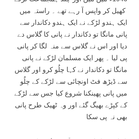
کھیل کر واپس آ رہے تھے ۔ راستہ میں
ایک ہندو لڑکے نے ایک ہندو دکاندار سے
پانی مانگا تو دکاندار نے پانی کا گلاس دے
دیا اور اس نے گلاس سے منہ لگا کر پانی
پی لیا ۔ پھر ایک مسلمان لڑکے نے پانی
مانگا تو دکاندار نے کہا چلُو کرو اور گلاس
سے ڈیڑھ فٹ اونچائی سے لڑکے کے چلُو
میں پانی پھینکنا شروع کیا جس سے لڑکے
کے کپڑے بھیگ گئے اور وہ ٹھیک طرح پانی
بھی نہ پی سکا