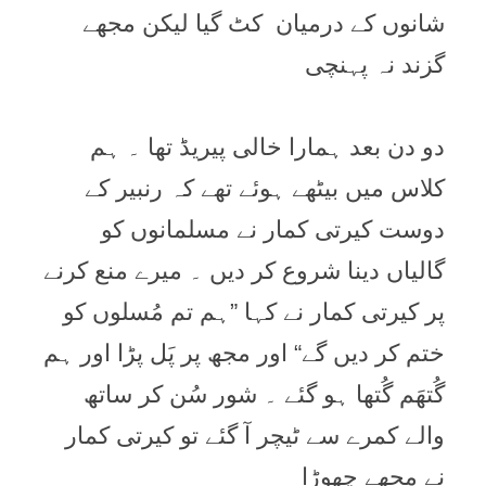
شانوں کے درمیان کٹ گیا لیکن مجھے
گزند نہ پہنچی
دو دن بعد ہمارا خالی پیریڈ تھا ۔ ہم
کلاس میں بیٹھے ہوئے تھے کہ رنبیر کے
دوست کیرتی کمار نے مسلمانوں کو
گالیاں دینا شروع کر دیں ۔ میرے منع کرنے
پر کیرتی کمار نے کہا ”ہم تم مُسلوں کو
ختم کر دیں گے“ اور مجھ پر پَل پڑا اور ہم
گُتھَم گُتھا ہو گئے ۔ شور سُن کر ساتھ
والے کمرے سے ٹیچر آ گئے تو کیرتی کمار
نے مجھے چھوڑا