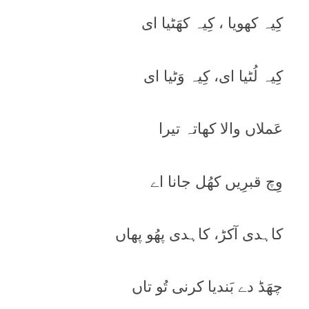
کِیہ کھویا ، کِیہ کھَٹیا ای
کِیہ لُٹیا ای، کِیہ وَٹیا ای
عَملاں والا کھاتہ تیرا
وِچ قبرِیں کھُل جانا اے
کاہدی آکڑ، کاہدی پھُو پھاں
چھَڈ دے بَندیا کرنی تُو تاں