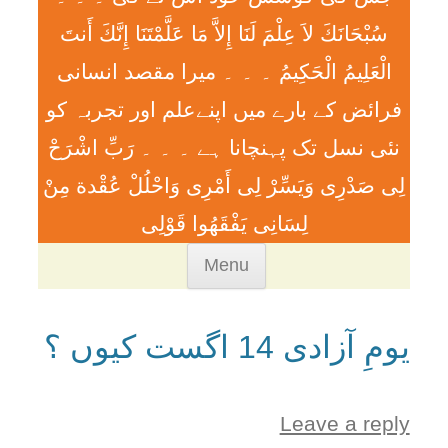
سُبْحَانَكَ لاَ عِلْمَ لَنَا إِلاَّ مَا عَلَّمْتَنَا إِنَّكَ أَنتَ
الْعَلِيمُ الْحَكِيمُ ۔ ۔ ۔ ميرا مقصد انسانی
فرائض کے بارے میں اپنےعلم اور تجربہ کو
نئی نسل تک پہنچانا ہے ۔ ۔ ۔ رَبِّ اشْرَحْ
لِی صَدْرِی وَيَسِّرْ لِی أَمْرِی وَاحْلُلْ عُقْدة مِنْ
لِسَانِی يَفْقَھُوا قَوْلِی
Skip
Menu
to
content
یومِ آزادی 14 اگست کیوں ؟
Leave a reply