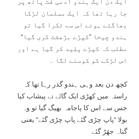
ایک دن ایک ہندو آدمی فُٹ پاتھ پر
جا رہا تھا کہ ایک مسلمان لڑکا
بھاگتے ہوئے اس سے ٹکرا گیا تو
ہندو چیخا ”کپڑے بڑھشٹ کری گیا“
مطلب کہ کپڑے پلِید کر گیا ہے اور
اس لڑکے کو کوسنے لگا ۔
کچھ دن بعد وہی ہندو گذر رہا تھا کہ
راستہ ميں کھڑی ایک گائے نے پیشاب کیا
جس سے اس کا پاجامہ بھيگ گيا تو وہ
بولا “پاپ چڑی گئے پاپ چڑی گئے“ یعنی
گناہ جھَڑ گئے