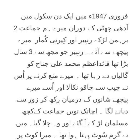
فروری 1947ء میں ایک دن سکول میں
آدھی چھٹی کے دوران میرے ہم جماعت 2
برہمن لڑکے رنبِیر اور کِیرتی کُمار میرے
پیچھے سے آئے ۔ رنبِیر جو مجھ سے 3 سال
بڑا تھا قائداعظم محمد علی جناح کو
گالیاں دے رہا تھا ۔ میرے منع کرنے پر اُس
نے جیب سے چاقو نکالا اور اُسے میرے
پیچھے شانوں کے درمیان رکھ کر زور سے
دبانے لگا ۔ اچانک نویں جماعت کےکچھ
مسلمان لڑ کے آ گئے اور وہ چلا گیا۔ میں
نے گرم سُوٹ پہنا ہوا تھا ۔ میرا کوٹ پر