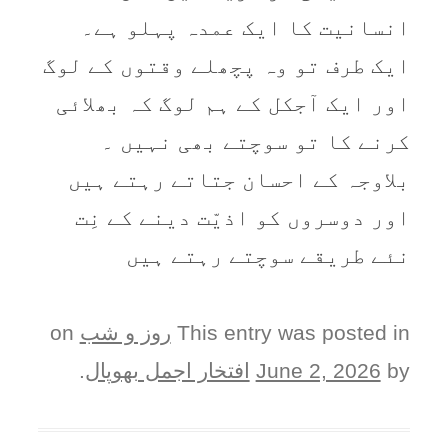
انسانیت کا ایک عمدہ پہلو ہے۔
ایک طرف تو وہ پچھلے وقتوں کے لوگ
اور ایک آجکل کے ہم لوگ کہ بھلائی
کرنے کا تو سوچتے بھی نہیں ۔
بلاوجہ کے احسان جتاتے رہتے ہیں
اور دوسروں کو اذیّت دینے کے نِت
نئے طریقے سوچتے رہتے ہیں
This entry was posted in
روز و شب
on
by
June 2, 2026
افتخار اجمل بھوپال
.