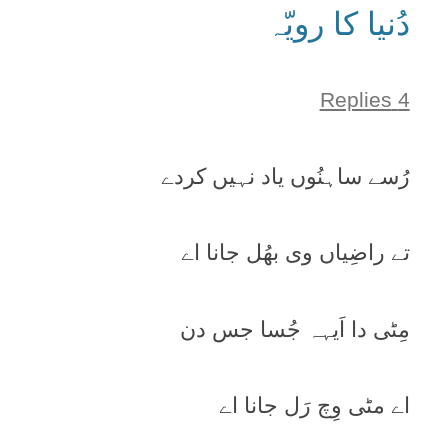
دُنیا کا رویّہ
4 Replies
رُسے ساہنُوں یاد نہیں کردے
تے راضِیاں وی بھُل جانا اے
مِٹی دا اَیہہ جُسا جس دن
اے مٹی وِچ رَل جانا اے