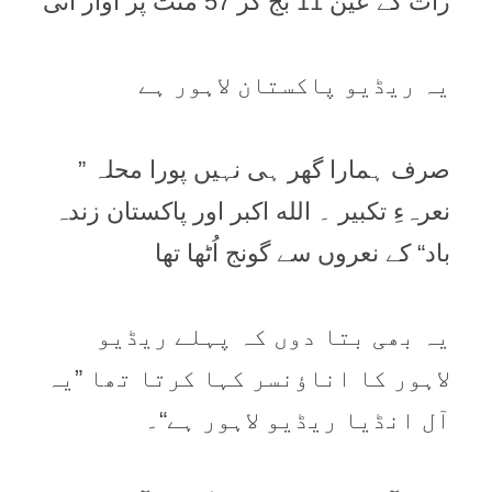
رات کے عین 11 بج کر 57 منٹ پر آواز آئی
یہ ریڈیو پاکستان لاہور ہے
صرف ہمارا گھر ہی نہیں پورا محلہ ”
نعرہءِ تکبیر ۔ الله اكبر اور پاکستان زندہ
باد“ کے نعروں سے گونج اُٹھا تھا
یہ بھی بتا دوں کہ پہلے ریڈیو
لاہور کا اناؤنسر کہا کرتا تھا ”یہ
آل انڈیا ریڈیو لاہور ہے“۔