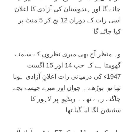
جائے گا اور ہندوستان کی آزادی کا اعلان
اسی رات کے دوران 12 بج کر 5 منٹ پر
کیا جائے گا
وہ منظر آج بھی میری نظروں کے سامنے
گھومتا ہے کہ جب 14 اور 15 اگست
1947ء کی درمیانی رات اعلانِ آزادی ہونا
تھا تو بوڑھے ۔ جوان اور میرے جیسے بچے
جاگتے رہے تھے ۔ ریڈیو پر لاہور کا
سٹیشن لگا لیا گیا تھا