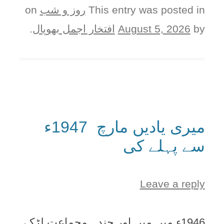
This entry was posted in
روز و شب
on
by
August 5, 2026
افتخار اجمل بھوپال
.
میری یادیں مارچ 1947ء
سے پہلے کی
Leave a reply
1946ء میں میں اور چند ہمجماعت لڑکے