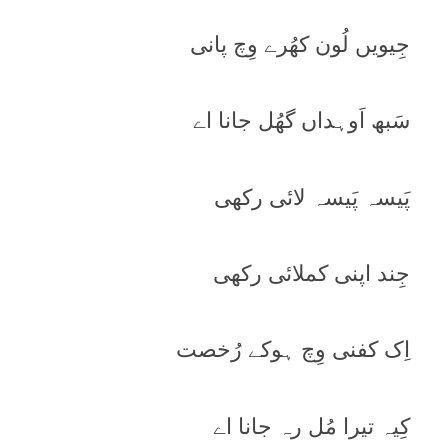
جِیویں لُون کھُرے وِچ پانی
سَبھ اَوہداں گھُل جانا اے
پَیسہ پَیسہ لائی رکھی
جِند اپنی کملائی رکھی
اِک کفنی وِچ ہوکے رُخصت
کِیہ تیرا مُل رہ جانا اے