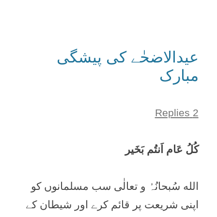
عیدالاضحٰے کی پیشگی
مبارک
2 Replies
کُلُ عَام اَنتُم بَخَیر
الله سُبحانُہُ و تعالٰی سب مسلمانوں کو
اپنی شريعت پر قائم کرے اور شيطان کے