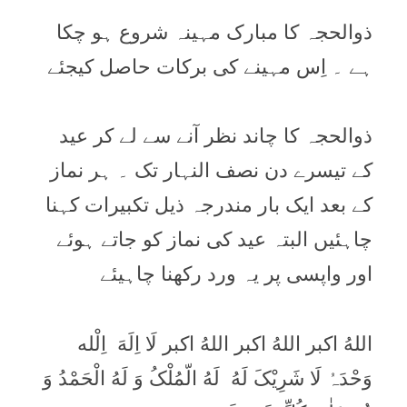
ذوالحجہ کا مبارک مہینہ شروع ہو چکا
ہے ۔ اِس مہینے کی برکات حاصل کیجئے
ذوالحجہ کا چاند نظر آنے سے لے کر عيد
کے تيسرے دن نصف النہار تک ۔ ہر نماز
کے بعد ايک بار مندرجہ ذیل تکبیرات کہنا
چاہئیں البتہ عيد کی نماز کو جاتے ہوئے
اور واپسی پر يہ ورد رکھنا چاہیئے
اللهُ اکبر اللهُ اکبر اللهُ اکبر لَا اِلَهَ اِلْله
وَحْدَہُ لَا شَرِیْکَ لَهُ لَهُ الّمُلْکُ وَ لَهُ الْحَمْدُ وَ