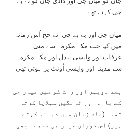
جان کو میاں جی اور دادی جان کو بے بے
جی کہتے تھے
میاں جی اور بے بے جی نے حج اُس زمانہ
میں کیا جب مکہ مکرمہ سے منیٰ ۔
عرفات اور واپسی پیدل اور مکہ مکرمہ
سے مدینہ اور واپسی اُونٹ پر ہوتی تھی
بعد دوپہر اور رات کو میں میاں جی
کے بازو اور ٹانگیں سہلایا کرتا
تھا۔ (عام زبان میں دبانا کہتے
ہیں) اس دوران میاں جی مجھے اچھی