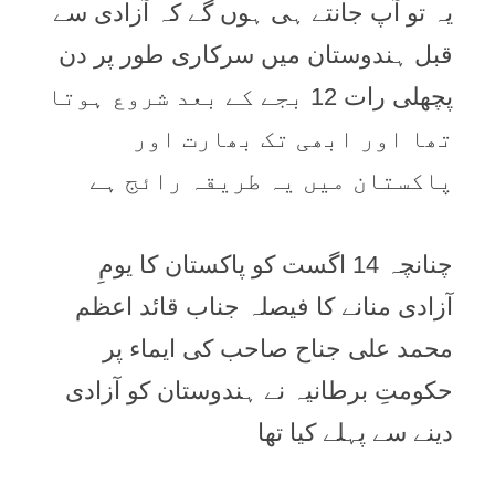
یہ تو آپ جانتے ہی ہوں گے کہ آزادی سے
قبل ہندوستان میں سرکاری طور پر دن
پچھلی رات 12 بجے کے بعد شروع ہوتا
تھا اور ابھی تک بھارت اور
پاکستان میں یہ طریقہ رائج ہے
چنانچہ 14 اگست کو پاکستان کا یومِ
آزادی منانے کا فیصلہ جناب قائد اعظم
محمد علی جناح صاحب کی ایماء پر
حکومتِ برطانیہ نے ہندوستان کو آزادی
دینے سے پہلے کیا تھا