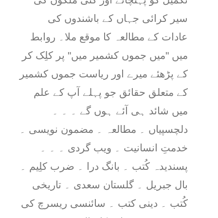
سیر کرائی جہاں کے باشندوں کی
عادات کے مطالعہ کا موقع ملا۔ روابط
میں "میں جموں کشمیر میں" پر کلِک کر
کے پڑھئے میرے اور ریاست جموں کشمیر
کے متعلق حقائق جو پہلے آپ کے علم
میں شائد ہی آئے ہوں گے ۔ ۔ ۔
دلچسپیاں ۔ مطالعہ ۔ مضمون نویسی ۔
خدمتِ انسانیت ۔ ویب گردی ۔ ۔ ۔
پسندیدہ کُتب ۔ بانگ درا ۔ ضرب کلِیم ۔
بال جبریل ۔ گلستان سعدی ۔ تاریخی
کُتب ۔ دینی کتب ۔ سائنسی ریسرچ کی