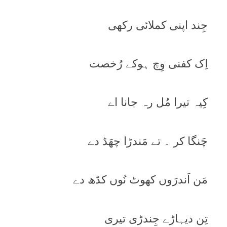
جِند اپنی کملائی رکھی
اِک کفنی وِچ ہوکے رُخصت
کِیہ تیرا مُل رہ جانا اے
چَنگا کر ۔ تے مَندڑا چھَڈ دے
مَن اَندرَوں کھوٹ نُوں کڈھ دے
تِن دیہاڑے جِندڑی تیری