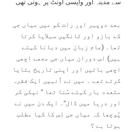
سے مدینہ اور واپسی اُونٹ پر ہوتی تھی
بعد دوپہر اور رات کو میں میاں جی
کے بازو اور ٹانگیں سہلایا کرتا
تھا۔ (عام زبان میں دبانا کہتے
ہیں) اس دوران میاں جی مجھے اچھی
اچھی باتیں اور اپنی تاریخ بتایا
کرتے تھے ۔ میں نے اُنہیں ایک فقرہ
متعدد بار کہتے سُنا تھا ” نیکی کر
اور دریا میں ڈال”۔ ایک دن میں نے
پُوچھا کہ میاں جی اِس کا کیا مطلب
ہوتا ہے ؟