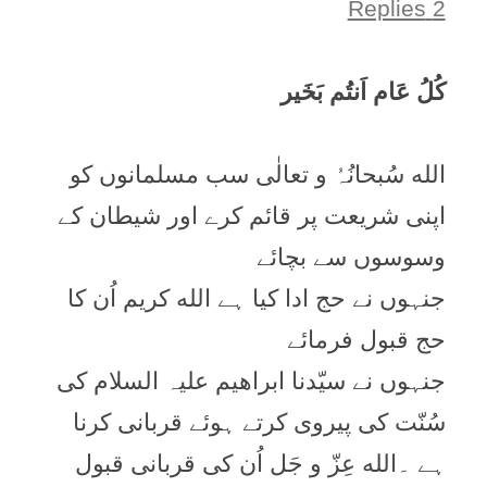
2 Replies
کُلُ عَام اَنتُم بَخَیر
الله سُبحانُہُ و تعالٰی سب مسلمانوں کو
اپنی شريعت پر قائم کرے اور شيطان کے
وسوسوں سے بچائے
جنہوں نے حج ادا کیا ہے الله کریم اُن کا
حج قبول فرمائے
جنہوں نے سیّدنا ابراھیم علیہ السلام کی
سُنّت کی پيروی کرتے ہوئے قربانی کرنا
ہے ۔الله عِزّ و جَل اُن کی قربانی قبول