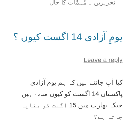
تحریریں ۔ مُہمْات کا حال
یومِ آزادی 14 اگست کیوں ؟
Leave a reply
کیا آپ جانتے ہیں کہ ہم یوم آزادی
پاکستان 14 اگست کو کیوں مناتے ہیں
جبکہ بھارت میں 15 اگست کو منایا
جاتا ہے؟