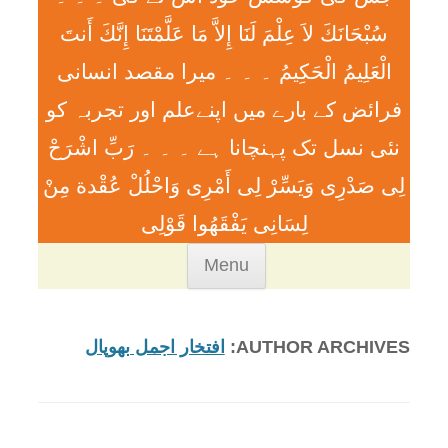
سُبْحَانَكَ لاَ عِلْمَ لَنَا إِلاَّ مَا عَلَّمْتَنَا إِنَّكَ أَنتَ
الْعَلِيمُ الْحَكِيمُ ۔ ۔ ۔ ميرا مقصد انسانی
فرائض کے بارے میں اپنےعلم اور تجربہ کو
نئی نسل تک پہنچانا ہے ۔ ۔ ۔ رَبِّ اشْرَحْ
لِی صَدْرِی وَيَسِّرْ لِی أَمْرِی وَاحْلُلْ عُقْدة مِنْ
لِسَانِی يَفْقَھُوا قَوْلِی
Skip
Menu
to
content
AUTHOR ARCHIVES:
افتخار اجمل بھوپال