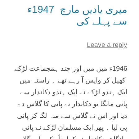
میری یادیں مارچ 1947ء
سے پہلے کی
Leave a reply
1946ء میں میں اور چند ہمجماعت لڑکے
کھیل کر واپس آ رہے تھے ۔ راستہ میں
ایک ہندو لڑکے نے ایک ہندو دکاندار سے
پانی مانگا تو دکاندار نے پانی کا گلاس دے
دیا اور اس نے گلاس سے منہ لگا کر پانی
پی لیا ۔ پھر ایک مسلمان لڑکے نے پانی