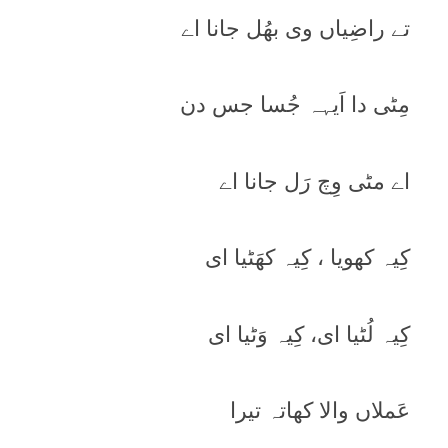
تے راضِیاں وی بھُل جانا اے
مِٹی دا اَیہہ جُسا جس دن
اے مٹی وِچ رَل جانا اے
کِیہ کھویا ، کِیہ کھَٹیا ای
کِیہ لُٹیا ای، کِیہ وَٹیا ای
عَملاں والا کھاتہ تیرا