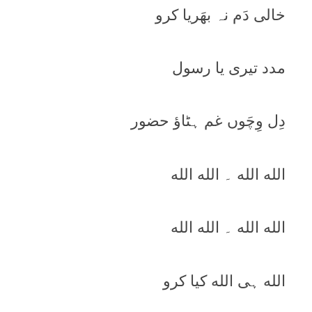
خالی دَم نہ بھَريا کرو
مدد تيری يا رسول
دِل وِچَوں غم ہٹاؤ حضور
الله الله ۔ الله الله
الله الله ۔ الله الله
الله ہی الله کيا کرو