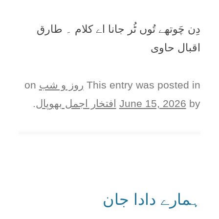
دِن چَوتھے تُوں ٹُر جانا اے کلام ۔ طارق
اقبال حاوی
This entry was posted in
روز و شب
on
by
June 15, 2026
افتخار اجمل بھوپال
.
ہمارے دادا جان