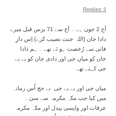
3 Replies
آج 2 جون ہے ۔ آج سے 71 برس قبل میرے
دادا جان (اللہ جنت نصیب کرے) اِس دارِ
فانی سے رُخصت ہو ئے تھے ۔ ہم دادا
جان کو میاں جی اور دادی جان کو بے بے
جی کہتے تھے
میاں جی اور بے بے جی نے حج اُس زمانہ
میں کیا جب مکہ مکرمہ سے منیٰ ۔
عرفات اور واپسی پیدل اور مکہ مکرمہ