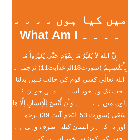
میں کیا ہوں ۔ ۔ ۔ ۔
۔ ۔ ۔ ۔ What Am I
إِنَّ الله لاَ يُغَيِّرُ مَا بِقَوْمٍ حَتَّی يُغَيِّرُواْ مَا
بِأَنْفُسِہِمْ (سورت13الرعدآیت11) ترجمہ ۔
الله تعالٰی کسی قوم کی حالت نہیں بدلتا
جب تک وہ خود اسے نہ بدلیں جو ان کے
دلوں میں ہے ۔ ۔ ۔ وَأَن لَّيْسَ لِلْإِنسَانِ إِلَّا مَا
سَعَی (سورت 53 النّجم آیت 39) ترجمہ ۔
اور یہ کہ ہر انسان کیلئے صرف وہی ہے
جس کی کوشش خود اس نے کی ۔ ۔ ۔