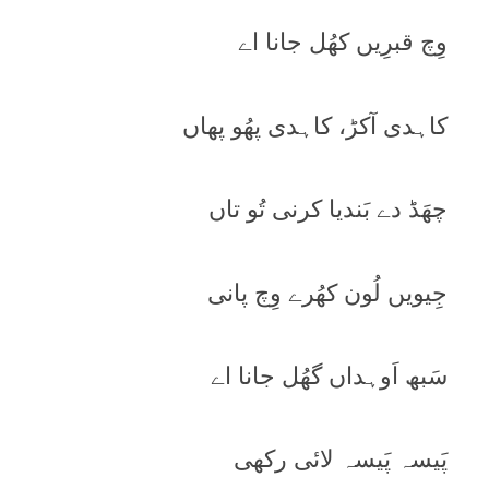
وِچ قبرِیں کھُل جانا اے
کاہدی آکڑ، کاہدی پھُو پھاں
چھَڈ دے بَندیا کرنی تُو تاں
جِیویں لُون کھُرے وِچ پانی
سَبھ اَوہداں گھُل جانا اے
پَیسہ پَیسہ لائی رکھی