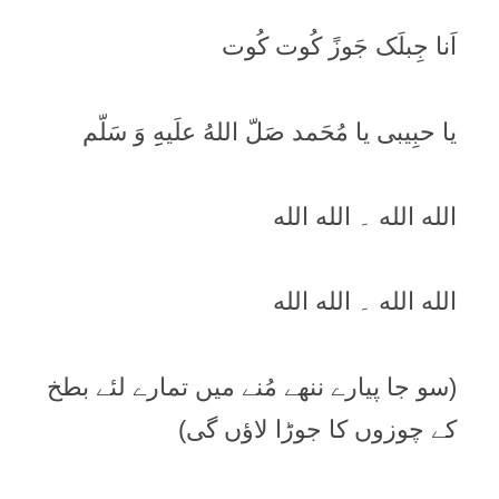
اَنا جِبلَک جَوزً کُوت کُوت
يا حبِيبی يا مُحَمد صَلّ اللهُ علَيهِِ وَ سَلّم
الله الله ۔ الله الله
الله الله ۔ الله الله
(سو جا پیارے ننھے مُنے میں تمارے لئے بطخ
کے چوزوں کا جوڑا لاؤں گی)