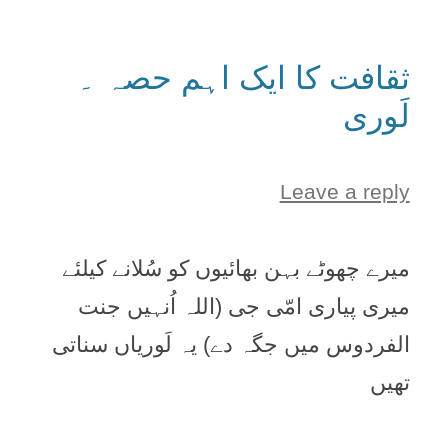
ثقافت کا ایک اہم حصہ ۔
لَوری
Leave a reply
ميرے چھوٹے بہن بھائیوں کو سُلانے کيلئے
ميری پیاری امّی جی (اللہ اُنہيں جنت
الفردوس ميں جگہ دے) یہ لَورياں سناتی
تھيں