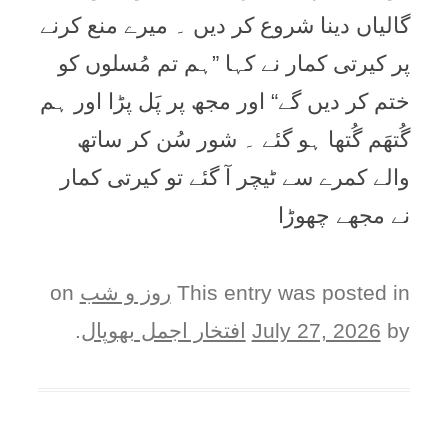
گالیاں دینا شروع کر دیں ۔ میرے منع کرنے
پر کیرتی کمار نے کہا ”ہم تم مُسلوں کو
ختم کر دیں گے“ اور مجھ پر پَل پڑا اور ہم
گُتھَم گُتھا ہو گئے ۔ شور سُن کر ساتھ
والے کمرے سے ٹیچر آ گئے تو کیرتی کمار
نے مجھے چھوڑا
This entry was posted in
روز و شب
on
by
July 27, 2026
افتخار اجمل بھوپال
.