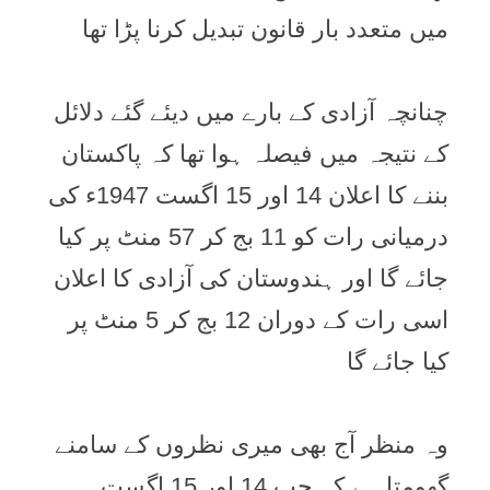
میں متعدد بار قانون تبدیل کرنا پڑا تھا
چنانچہ آزادی کے بارے میں دیئے گئے دلائل
کے نتیجہ میں فیصلہ ہوا تھا کہ پاکستان
بننے کا اعلان 14 اور 15 اگست 1947ء کی
درمیانی رات کو 11 بج کر 57 منٹ پر کیا
جائے گا اور ہندوستان کی آزادی کا اعلان
اسی رات کے دوران 12 بج کر 5 منٹ پر
کیا جائے گا
وہ منظر آج بھی میری نظروں کے سامنے
گھومتا ہے کہ جب 14 اور 15 اگست