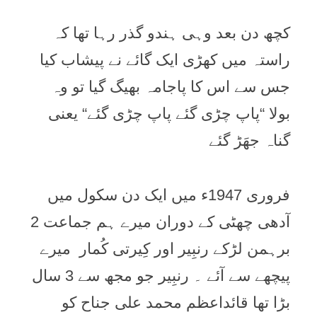
کچھ دن بعد وہی ہندو گذر رہا تھا کہ
راستہ ميں کھڑی ایک گائے نے پیشاب کیا
جس سے اس کا پاجامہ بھيگ گيا تو وہ
بولا “پاپ چڑی گئے پاپ چڑی گئے“ یعنی
گناہ جھَڑ گئے
فروری 1947ء میں ایک دن سکول میں
آدھی چھٹی کے دوران میرے ہم جماعت 2
برہمن لڑکے رنبِیر اور کِیرتی کُمار میرے
پیچھے سے آئے ۔ رنبِیر جو مجھ سے 3 سال
بڑا تھا قائداعظم محمد علی جناح کو