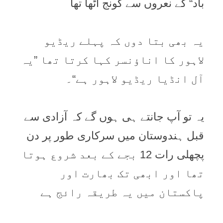
باد“ کے نعروں سے گونج اُٹھا تھا
یہ بھی بتا دوں کہ پہلے ریڈیو
لاہور کا اناؤنسر کہا کرتا تھا ”یہ
آل انڈیا ریڈیو لاہور ہے“۔
یہ تو آپ جانتے ہی ہوں گے کہ آزادی سے
قبل ہندوستان میں سرکاری طور پر دن
پچھلی رات 12 بجے کے بعد شروع ہوتا
تھا اور ابھی تک بھارت اور
پاکستان میں یہ طریقہ رائج ہے