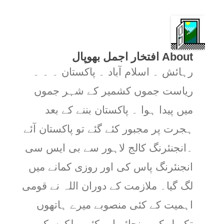
About افتخار اجمل بھوپال
رہائش ۔ اسلام آباد ۔ پاکستان ۔ ۔ ۔
ریاست جموں کشمیر کے شہر جموں
میں پیدا ہوا ۔ پاکستان بننے کے بعد
ہجرت پر مجبور کئے گئے تو پاکستان آئے
۔انجنئرنگ کالج لاہور سے بی ایس سی
انجنئرنگ پاس کی اور روزی کمانے میں
لگ گیا۔ ملازمت کے دوران اللہ نے قومی
اہمیت کے کئی منصوبے میرے ہاتھوں
تکمیل کو پہنچائے اور کئی ملکوں کی