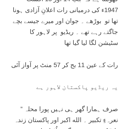
1947ء کی درمیانی رات اعلانِ آزادی ہونا
تھا تو بوڑھے ۔ جوان اور میرے جیسے بچے
جاگتے رہے تھے ۔ ریڈیو پر لاہور کا
سٹیشن لگا لیا گیا تھا
رات کے عین 11 بج کر 57 منٹ پر آواز آئی
یہ ریڈیو پاکستان لاہور ہے
صرف ہمارا گھر ہی نہیں پورا محلہ ”
نعرہءِ تکبیر ۔ الله اكبر اور پاکستان زندہ