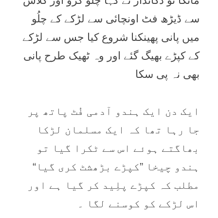
مانگا تو دکاندار نے کہا چلُو کرو اور گلاس
سے ڈیڑھ فٹ اونچائی سے لڑکے کے چلُو
میں پانی پھینکنا شروع کیا جس سے لڑکے
کے کپڑے بھیگ گئے اور وہ ٹھیک طرح پانی
بھی نہ پی سکا
ایک دن ایک ہندو آدمی فُٹ پاتھ پر
جا رہا تھا کہ ایک مسلمان لڑکا
بھاگتے ہوئے اس سے ٹکرا گیا تو
ہندو چیخا ”کپڑے بڑھشٹ کری گیا“
مطلب کہ کپڑے پلِید کر گیا ہے اور
اس لڑکے کو کوسنے لگا ۔