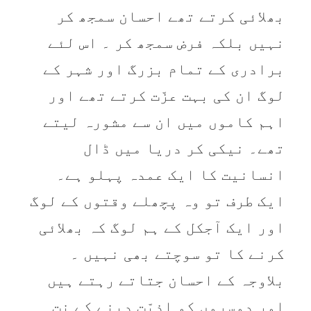
بھلائی کرتے تھے احسان سمجھ کر
نہیں بلکہ فرض سمجھ کر ۔ اس لئے
برادری کے تمام بزرگ اور شہر کے
لوگ ان کی بہت عزّت کرتے تھے اور
اہم کاموں میں ان سے مشورہ لیتے
تھے۔ نیکی کر دریا میں ڈال
انسانیت کا ایک عمدہ پہلو ہے۔
ایک طرف تو وہ پچھلے وقتوں کے لوگ
اور ایک آجکل کے ہم لوگ کہ بھلائی
کرنے کا تو سوچتے بھی نہیں ۔
بلاوجہ کے احسان جتاتے رہتے ہیں
اور دوسروں کو اذیّت دینے کے نِت