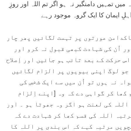
 میں تمہیں دامنگیر نہ ہو اگر تم اللہ اور روزِ
اہلِ ایمان کا ایک گروہ موجود رہے
یات 5 تا 9 ۔ اور جو لوگ پاکدامن عورتوں پر تہمت لگائیں پھر چار
ور اُن کی شہادت کبھی قبول نہ کرو اور
اس حرکت کے بعد تائب ہو جائیں اور اِصلاح
 جو لوگ اپنی بیویوں پر الزام لگائیں
اہ نہ ہوں تو اُن میں سے ایک شخص کی
 کھا کر گواہی دے کہ وہ [اپنے اِلزام
 اللہ کی لعنت ہو اگر وہ جھوٹا ہو ۔ اور
رتبہ اللہ کی قسم کھا کر شہادت دے کہ
چویں مرتبہ کہے کہ اس بندی پر اللہ کا