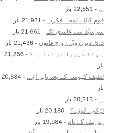
...
- 22,551 بار
قوم کیلئے لمحہ فکریہ
- 21,921 بار
سرسیّد سے غامدی تک
- 21,661 بار
5.3۔دین رویّہ رواج قانون
- 21,436 بار
اِس کا ديرپا حل کيا ہے؟
- 21,256
بار
لطیف کھوسہ کے بعد بابر اع...
- 20,534
بار
...
- 20,213 بار
لڑکی۔کوڑے؟
- 20,180 بار
ہر بيٹے کے نام
- 19,984 بار
محاورے جو پہلے سمجھ نہ آئ...
-