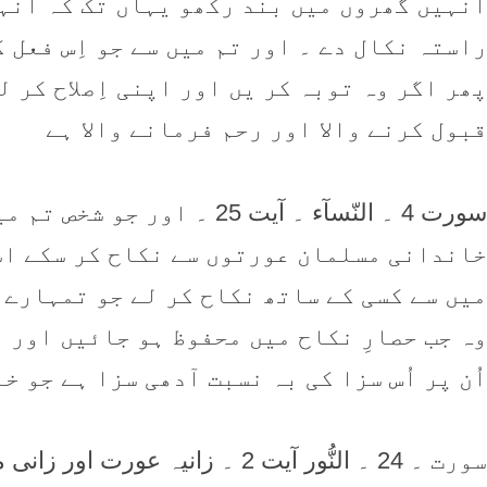
اُنہیں گھروں میں بند رکھو یہاں تک کہ اُنہ
راستہ نکال دے ۔ اور تم میں سے جو اِس فعل 
پھر اگر وہ توبہ کر یں اور اپنی اِصلاح کر 
قبول کرنے والا اور رحم فرمانے والا ہے
سورت 4 ۔ النّسآء ۔ آیت 25 ۔
خاندانی مسلمان عورتوں سے نکاح کر سکے اسے
میں سے کسی کے ساتھ نکاح کر لے جو تمہارے ق
وہ جب حصارِ نکاح میں محفوظ ہو جائیں اور ا
اُن پر اُس سزا کی بہ نسبت آدھی سزا ہے جو 
سورت ۔ 24 ۔ النُّور آیت 2 ۔ زانی