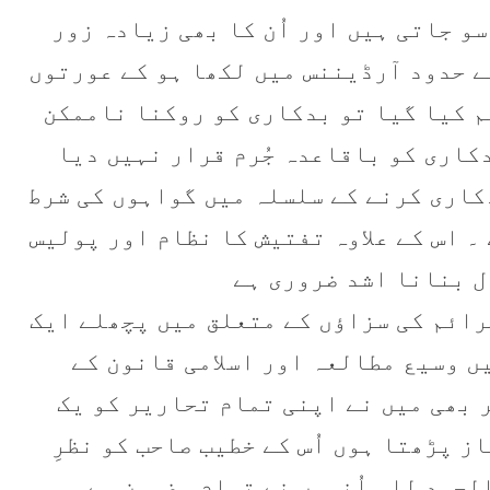
و جاتی ہیں اور اُن کا بھی زیادہ زور
ے حدود آرڈیننس میں لکھا ہو کے عورتوں
م کیا گیا تو بدکاری کو روکنا ناممکن
دکاری کو باقاعدہ جُرم قرار نہیں دیا
اری کرنے کے سلسلہ میں گواہوں کی شرط
۔ اس کے علاوہ تفتیش کا نظام اور پولیس
ل بنانا اشد ضروری ہے
جرائم کی سزاؤں کے متعلق میں پچھلے ایک
ں وسیع مطالعہ اور اسلامی قانون کے
 بھی میں نے اپنی تمام تحاریر کو یک
ز پڑھتا ہوں اُس کے خطیب صاحب کو نظرِ
الحمد للہ اُنہوں نے تمام مضمون سے