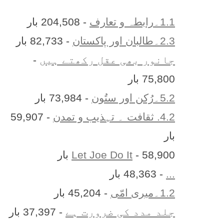
1.1۔رابطہ و تعارف
- 204,508 بار
2.3۔طالبان اور پاکستان
- 82,733 بار
جانور بھی عقل رکھتے ہیں
-
75,800 بار
5.2۔رُکن اور ستُون
- 73,984 بار
4.2. ثقافت ۔ تہذیب و تمدن
- 59,907
بار
- 58,900 بار
Let Joe Do It
...
- 48,363 بار
1.2۔میری امّی
- 45,204 بار
جلد مدد کی ضرورت ہے
- 37,397 بار