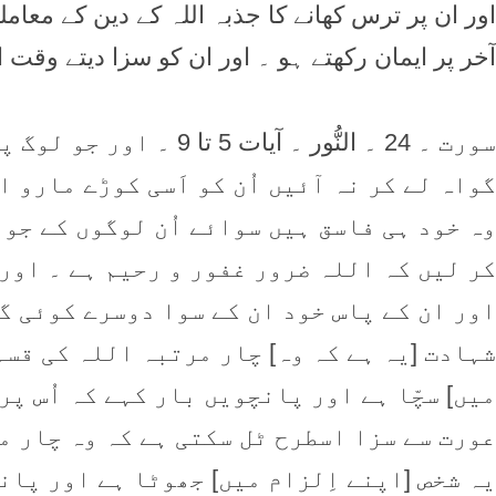
اور ان پر ترس کھانے کا جذبہ اللہ کے دین کے معاملہ
آخر پر ایمان رکھتے ہو ۔ اور ان کو سزا دیتے وقت 
سورت ۔ 24 ۔ النُّور ۔ آ
گواہ لے کر نہ آئیں اُن کو اَسی کوڑے مارو ا
وہ خود ہی فاسق ہیں سوائے اُن لوگوں کے جو 
کر لیں کہ اللہ ضرور غفور و رحیم ہے ۔ اور
اور ان کے پاس خود ان کے سوا دوسرے کوئی گو
شہادت [یہ ہے کہ وہ] چار مرتبہ اللہ کی قسم
میں] سچّا ہے اور پانچویں بار کہے کہ اُس پر
عورت سے سزا اسطرح ٹل سکتی ہے کہ وہ چار م
یہ شخص [اپنے اِلزام میں] جھوٹا ہے اور پان