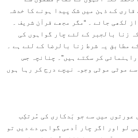
قاری کے ذہن ميں شک پیدا ہونے کا خدشہ
از لکھی جائے ۔ “مگر مجھے قرآن شریف ۔
ا کہ زنا بالجبر کے لئے چار گواہوں کی
کے مطابق یہ شرط زنا بالرضا کے لئے ہے ۔
 راہنمائی کر سکتے ہیں”۔ چنانچہ جس
 سے موٹی موٹی وجوہ نیچے درج کر رہا ہوں
آء ۔ آیت ۔ 15 و 16 ۔ تُمہاری عورتوں میں سے جو بَدکاری کی مُرتکِب
ہی لو اور اگر چار آدمی گواہی دے دیں تو