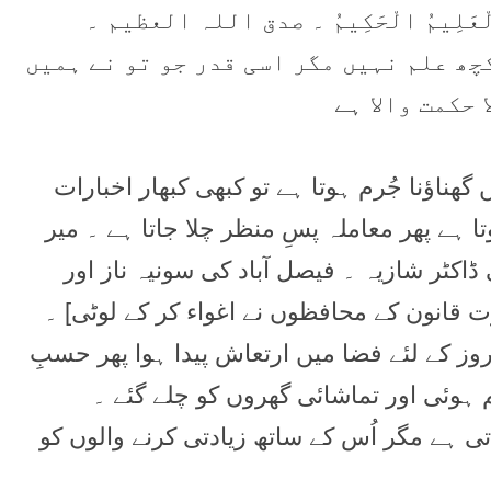
 أَنتَ الْعَلِيمُ الْحَكِيمُ ۔ صدق اللہ العظیم ۔
کچھ علم نہیں مگر اسی قدر جو تو نے ہمیں
 حکمت والا ہے
ھناؤنا جُرم ہوتا ہے تو کبھی کبھار اخبارات
تا ہے پھر معاملہ پسِ منظر چلا جاتا ہے ۔ میر
ڈاکٹر شازیہ ۔ فیصل آباد کی سونیہ ناز اور
 قانون کے محافظوں نے اغواء کر کے لوٹی] ۔
روز کے لئے فضا میں ارتعاش پیدا ہوا پھر حسبِ
وئی اور تماشائی گھروں کو چلے گئے ۔
تی ہے مگر اُس کے ساتھ زیادتی کرنے والوں کو