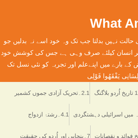
سِہِمْ (سورت13الرعدآیت11) ترجمہ ۔ الله تعالٰی کسی قوم کی حالت نہیں بدلتا جب تک وہ خود اسے نہ بدلیں جو
َانِ إِلَّا مَا سَعَی (سورت 53 النّجم آیت 39) ترجمہ ۔ اور یہ کہ ہر انسان کیلئے صرف وہی ہے جس کی کوشش خود
 انسانی فرائض کے بارے میں اپنےعلم اور تجربہ کو نئی نسل تک
َانِی يَفْقَھُوا قَوْلِی
دو بلاگنگ
2.1۔تحریک آزادی جموں کشمیر
4.1۔رشتۂ ازدواج
7۔پنجابی اور اُردو کی حقیقت