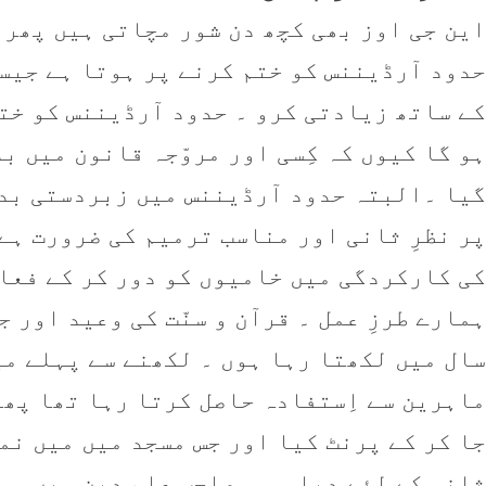
این جی اوز بھی کچھ دن شور مچاتی ہیں پھر س
حدود آرڈیننس کو ختم کرنے پر ہوتا ہے جیس
کے ساتھ زیادتی کرو ۔ حدود آرڈیننس کو خت
ہو گا کیوں کہ کِسی اور مروّجہ قانون میں ب
گیا ۔البتہ حدود آرڈیننس میں زبردستی بدک
پر نظرِ ثانی اور مناسب ترمیم کی ضرورت ہے 
کی کارکردگی میں خامیوں کو دور کر کے فعا
ہمارے طرزِ عمل ۔ قرآن و سنّت کی وعید اور 
سال میں لکھتا رہا ہوں ۔ لکھنے سے پہلے می
ماہرین سے اِستفادہ حاصل کرتا رہا تھا پھر
جا کر کے پرنٹ کیا اور جس مسجد میں میں نما
ثانی کے لئے دیا ۔ وہ صاحبِ علمِ دین ہیں ۔ 