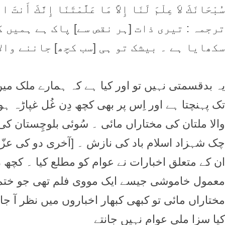
سُبْحَانَكَ لاَ عِلْمَ لَنَا إِلاَّ مَا عَلَّمْتَنَا إِنَّكَ
ترجمہ : تیری ذات [ہر نقص سے] پاک ہے ہمیں 
سکھایا ہے ۔ بیشک تو ہی [سب کچھ] جاننے والا
یہ بدقسمتی نہیں تو اور کیا ہے کہ ہمارے ملک میں گ
تک پہنچتا ہے اور اِس پر بھی کچھ دِن غُل غپاڑہ ہو
والا ملتان کی مختاراں مائی ۔ سُوئی بلوچِستان کی 
چک شہزاد اسلام باد کی نازش ۔ [آخری دو کی عزّت
ان کے متعلق اخبارات نے عوام کو مطلع کیا ۔ کچھ 
معمول خاموشی جیسے ایک مووی فلم تھی جو ختم ہ
مختاراں مائی تو کبھی کبھار اخباروں میں نظر آ جا
کیا سزا ملی عوام نہیں جانتے