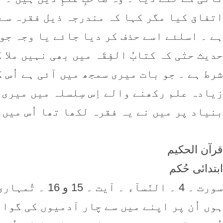
اتفاق کیا مگر کہا کہ مندرجہ ذیل فقرہ سے 
ہے ۔ اسلئے اسے حذف کر دیا جائے یا وجہ جو
حدیث حتٰی کہ کتابُ الفِقَہ میں بھی نہیں مل
شرط ہے ۔ جو بات میری سمجھ میں آئی ہے اُس 
زیادہ علم رکھنے والے اِس سِلسلہ میں میری
بنیاد پر میں نے یہ فقرہ لکھا تھا اُس میں
قرآن الحکیم
ابتدائی حُکم
سورت ۔ 4 ۔ النّس
ہوں اُن پر اپنے میں سے چار آدمیوں کی گوا