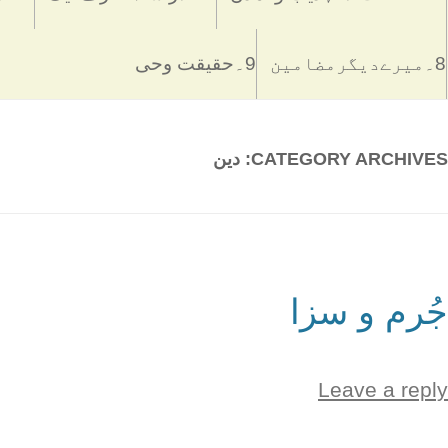
8۔میرےدیگرمضامین
9۔حقیقت وحی
CATEGORY ARCHIVES:
دین
جُرم و سزا
Leave a reply