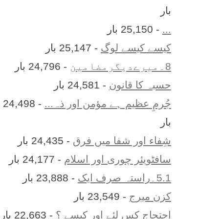
بار
...
- 25,150 بار
کیسے کیسے لوگ
- 25,147 بار
8۔میرےدیگرمضامین
- 24,796 بار
حسبہ کا قانون
- 24,581 بار
جُرمِ عظیم ہے مؤمن اور ذہ...
- 24,498
بار
شِفاء اور شفا میں فرق
- 24,435 بار
سافٹویئر چوری اور اسلام
- 24,177 بار
5.1۔راستہ صرف ایک
- 23,888 بار
کزن ميرج
- 23,549 بار
احتجاج کس لئے اور کیسے ؟
- 22,663 بار