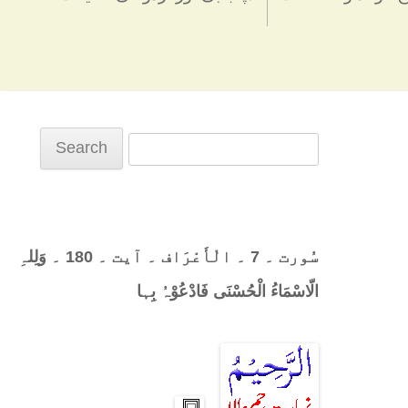
Search
for:
سُورت ۔ 7 ۔ الْأَعْرَاف ۔ آیت ۔ 180 ۔ وَلِلہِ
الّاسْمَاءُ الْحُسْنَی فَادْعُوْہُ بِہا