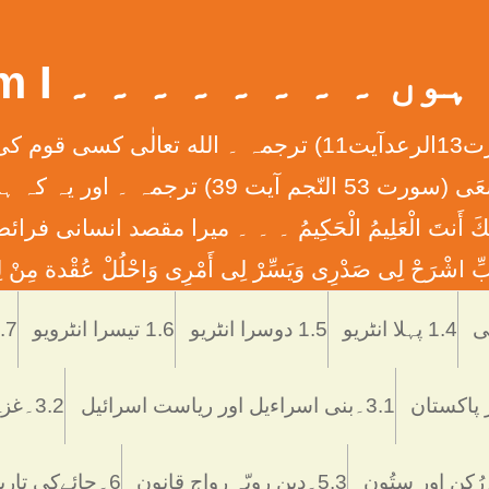
 ۔ ۔ ۔ ۔ ۔ ۔ ۔ ۔ What Am I
إِنَّ الله لاَ يُغَيِّرُ مَا بِقَوْمٍ حَتَّی يُغَيِّرُواْ مَا بِأَنْفُ
ان کے دلوں میں ہے ۔ ۔ ۔ وَأَن لَّيْسَ لِلْإِنس
َّمْتَنَا إِنَّكَ أَنتَ الْعَلِيمُ الْحَكِيمُ ۔ ۔ ۔ ميرا مقصد
ْرَحْ لِی صَدْرِی وَيَسِّرْ لِی أَمْرِی وَاحْلُلْ عُقْدة مِنْ لِس
Skip
to
1.4 پہلا انٹریو
1.5 دوسرا انٹریو
1.6 تیسرا انٹرویو
1.7 تاریخ اُر
content
3.1۔بنی اسراءیل اور ریاست اسرائیل
3.2۔غزہ ميں اسرائيلی دہشتگردی
5.3۔دین رویّہ رواج قانون
6۔چائےکی تاریخ فوائد و نقصانات