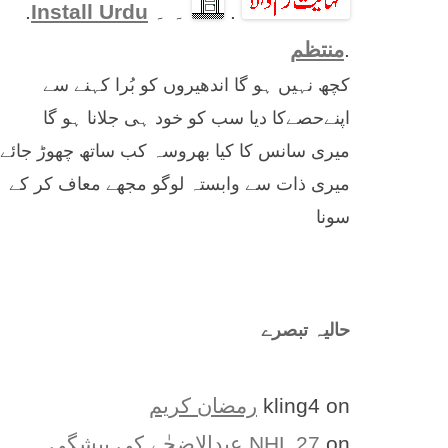
.
۔ ۔
Install Urdu
.
.
منتظم
کچھ نہیں ہو گا اندھیروں کو بُرا کہنے سے
اپنےحصےکا دیا سب کو خود ہی جلانا ہو گا
میری سانس کا کیا بھروسہ کب ساتھ چھوڑ جائے
میری ذات سے وابستہ لوگو مجھے معاف کر کے
سونا
حالیہ تبصرے
on
kling4
رمضان کریم
on
NHL 27
عیدالاضحٰے کی پیشگی