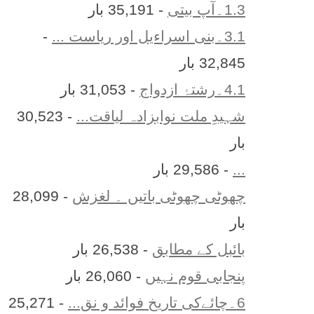
1.3۔آپ بیتی
- 35,191 بار
3.1۔بنی اسراءیل اور ریاست ...
-
32,845 بار
4.1۔رشتۂ ازدواج
- 31,053 بار
شہیدِ ملت نوابزادہ لیاقت...
- 30,523
بار
...
- 29,586 بار
چھوٹی چھوٹی باتیں ۔ لغزش
- 28,099
بار
بائبل کے مطابق
- 26,538 بار
پنجابی قوم نہیں
- 26,060 بار
6۔چائےکی تاریخ فوائد و نق...
- 25,271