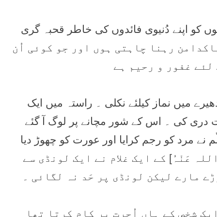
وہ خود پاکدامن رہنا چاہتی ہوں اور جو کوئی اُن
ے لئے غفور و رحیم ہے
ھیرے میں نماز کیلئے نکلی ۔ راستہ میں ایک
دری کی ۔ اس کے شور مچانے پر لوگ آ گئے
ّم نے مرد کو رجم کرایا اور عورت کو چھوڑ دیا
للہ عَنْہُ] کے ایک غلام نے ایک لونڈی سے
ے مارے لیکن لونڈی پر حَد نہ لگائی ۔
یک شخص کے ہاں اُجرت پر کام کرتا تھا