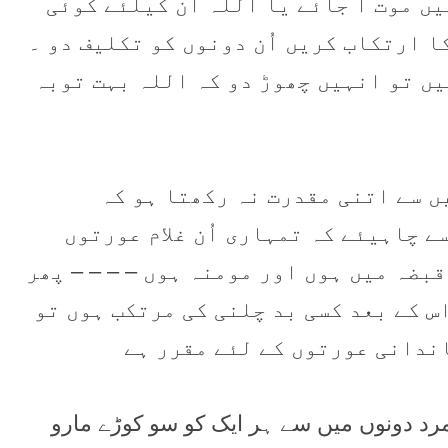
یں موت آ جائے یا اللہ اُن کیلئے کوئی
کا ارتکاب کریں اُن دونوں کو تکلیف دو ۔
لیں تو انہیں چھوڑ دو کہ اللہ بہت توبہ
 اور جو شخص تم میں سے اتنی مقدرت نہ رکھتا ہو کہ
 چاہیئے کہ تمہاری اُن غلام عورتوں
بضہ میں ہوں اور مومنہ ہوں – – – – پھر
س کے بعد کسی بد چلنی کی مرتکب ہوں تو
خاندانی عورتوں کے لئے مقرر ہے
ہ عورت اور زانی مرد دونوں میں سے ہر ایک کو سو کوڑے مارو