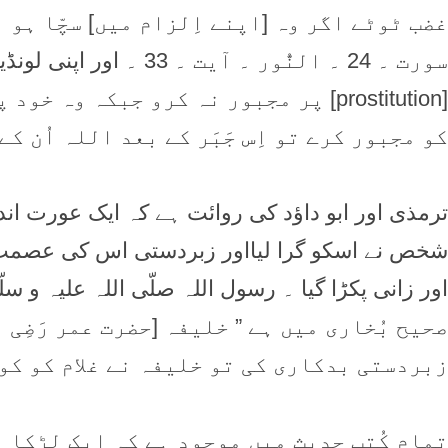
غضب ٹوٹے اگر وہ [اپنے اِلزام میں] سچّا ہو
سورت ۔ 24 ۔ النُّور ۔ آیت ۔ 33 ۔ اور اپنی لونڈیوں کو اپنے دُنیوی فائدوں کی خاطر قحبہ گری
[prostitution] پر مجبور نہ کرو جبکہ 
کو مجبور کرے تو اِس جَبَر کے بعد اللہ اُن ک
ترمذی اور ابو داؤد کی روائت ہے کہ ایک عورت اند
شخص نے اسکو گرا لیااور زبردستی اس کی عصمت 
اور زانی پکڑا گیا ۔ رسول اللہ صلّی اللہ علیہ و سل
صحیح بُخاری میں ہے ” خلیفہ [حضرت عمر رَضِی ا
زبردستی بدکاری کی تو خلیفہ نے غلام کو کوڑ
تمام کُتب حدیث میں موجود ہے کہ ایک لڑکا ا