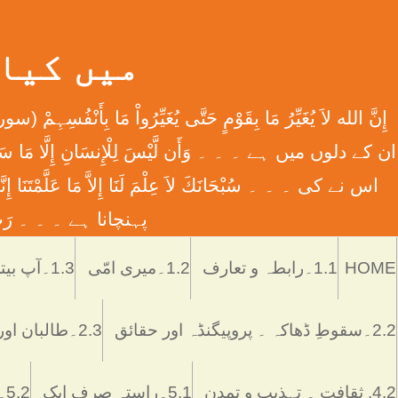
میں کیا ہوں
اس نے کی ۔ ۔ ۔ سُبْحَانَكَ لاَ عِلْمَ لَنَا إِلاَّ مَا عَل
پہنچانا ہے ۔ ۔ ۔ رَبِّ اش
HOME
1.1۔رابطہ و تعارف
1.2۔میری امّی
1.3۔آپ بیتی
2.2۔سقوطِ ڈھاکہ ۔ پروپیگنڈہ اور حقائق
2.3۔طالبان اور پاکستان
4.2. ثقافت ۔ تہذیب و تمدن
5.1۔راستہ صرف ایک
5.2۔رُکن اور ستُون