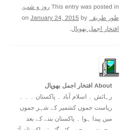
This entry was posted in
روز و شب
,
طور طريقہ
on
by
January 24, 2015
افتخار اجمل بھوپال
.
About افتخار اجمل بھوپال
رہائش ۔ اسلام آباد ۔ پاکستان ۔ ۔ ۔
ریاست جموں کشمیر کے شہر جموں
میں پیدا ہوا ۔ پاکستان بننے کے بعد
ہجرت پر مجبور کئے گئے تو پاکستان آئے