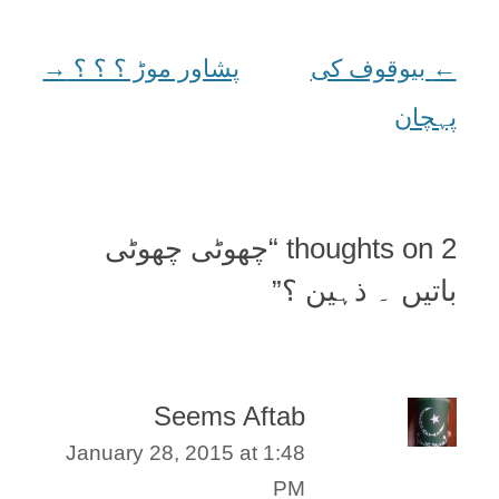
←
Post
بیوقوف کی
پشاور موڑ ؟ ؟ ؟
→
پہچان
navigation
2 thoughts on “
چھوٹی چھوٹی
باتیں ۔ ذہین ؟
”
Seems Aftab
January 28, 2015 at 1:48
PM