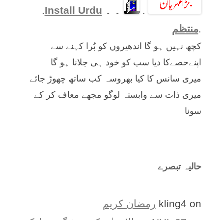
.
۔ ۔
Install Urdu
.
.
منتظم
کچھ نہیں ہو گا اندھیروں کو بُرا کہنے سے
اپنےحصےکا دیا سب کو خود ہی جلانا ہو گا
میری سانس کا کیا بھروسہ کب ساتھ چھوڑ جائے
میری ذات سے وابستہ لوگو مجھے معاف کر کے
سونا
حالیہ تبصرے
on
kling4
رمضان کریم