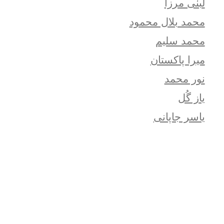
لبنٰی مرزا
محمد بلال محمود
محمد سلیم
میرا پاکستان
نور محمد
یاز گُل
یاسر جاپانی