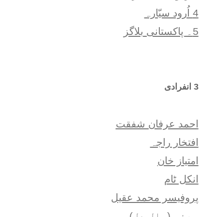
4 اُرود سیّارہ
5۔ پاکستانی بلاگز
3 انفرادی
احمد عرفان شفقت
افتخار راجہ
امتياز خان
انکل ٹام
پروفیسر محمد عقیل
جعفر (حالِ دل)۔