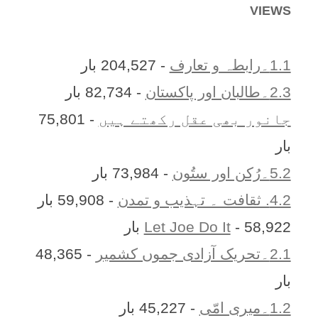
VIEWS
1.1۔رابطہ و تعارف
- 204,527 بار
2.3۔طالبان اور پاکستان
- 82,734 بار
جانور بھی عقل رکھتے ہیں
- 75,801
بار
5.2۔رُکن اور ستُون
- 73,984 بار
4.2. ثقافت ۔ تہذیب و تمدن
- 59,908 بار
- 58,922 بار
Let Joe Do It
2.1۔تحریک آزادی جموں کشمیر
- 48,365
بار
1.2۔میری امّی
- 45,227 بار