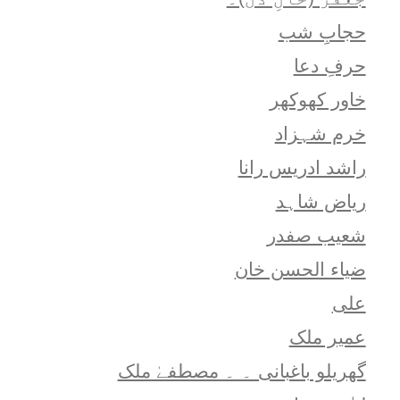
حجابِ شب
حرفِ دعا
خاور کھوکھر
خرم شہزاد
راشد ادریس رانا
ریاض شاہد
شعيب صفدر
ضیاء الحسن خان
علی
عمیر ملک
گھریلو باغبانی ۔ ۔ مصطفےٰ ملک