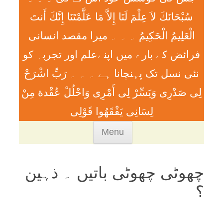
سُبْحَانَكَ لاَ عِلْمَ لَنَا إِلاَّ مَا عَلَّمْتَنَا إِنَّكَ أَنتَ
الْعَلِيمُ الْحَكِيمُ ۔ ۔ ۔ ميرا مقصد انسانی
فرائض کے بارے میں اپنےعلم اور تجربہ کو
نئی نسل تک پہنچانا ہے ۔ ۔ ۔ رَبِّ اشْرَحْ
لِی صَدْرِی وَيَسِّرْ لِی أَمْرِی وَاحْلُلْ عُقْدة مِنْ
لِسَانِی يَفْقَھُوا قَوْلِی
Skip
Menu
to
content
چھوٹی چھوٹی باتیں ۔ ذہین
؟