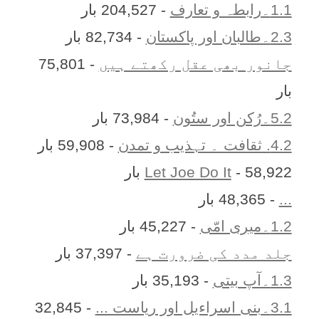
1.1۔رابطہ و تعارف
- 204,527 بار
2.3۔طالبان اور پاکستان
- 82,734 بار
جانور بھی عقل رکھتے ہیں
- 75,801
بار
5.2۔رُکن اور ستُون
- 73,984 بار
4.2. ثقافت ۔ تہذیب و تمدن
- 59,908 بار
- 58,922 بار
Let Joe Do It
...
- 48,365 بار
1.2۔میری امّی
- 45,227 بار
جلد مدد کی ضرورت ہے
- 37,397 بار
1.3۔آپ بیتی
- 35,193 بار
3.1۔بنی اسراءیل اور ریاست ...
- 32,845