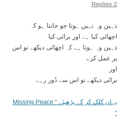
2 Replies
ذہین وہ نہیں ہوتا جو جانتا ہو کہ
اچھائی کیا ہے اور برائی کیا
ذہین وہ ہوتا ہے کہ اچھائی دیکھے تو اس
پر عمل کرے
اور
برائی دیکھے تو اس سے دُور رہے
یہاں کلک کر کے پڑھیئے ” Missing Peace
“