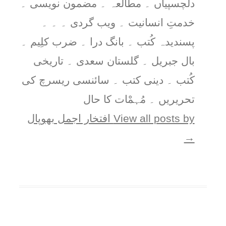
دلچسپیاں ۔ مطالعہ ۔ مضمون نویسی ۔
خدمتِ انسانیت ۔ ویب گردی ۔ ۔ ۔
پسندیدہ کُتب ۔ بانگ درا ۔ ضرب کلِیم ۔
بال جبریل ۔ گلستان سعدی ۔ تاریخی
کُتب ۔ دینی کتب ۔ سائنسی ریسرچ کی
تحریریں ۔ مُہمْات کا حال
View all posts by افتخار اجمل بھوپال
→