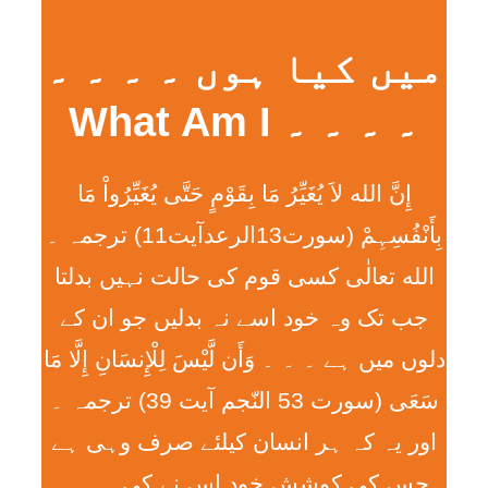
میں کیا ہوں ۔ ۔ ۔ ۔
۔ ۔ ۔ ۔ What Am I
إِنَّ الله لاَ يُغَيِّرُ مَا بِقَوْمٍ حَتَّی يُغَيِّرُواْ مَا
بِأَنْفُسِہِمْ (سورت13الرعدآیت11) ترجمہ ۔
الله تعالٰی کسی قوم کی حالت نہیں بدلتا
جب تک وہ خود اسے نہ بدلیں جو ان کے
دلوں میں ہے ۔ ۔ ۔ وَأَن لَّيْسَ لِلْإِنسَانِ إِلَّا مَا
سَعَی (سورت 53 النّجم آیت 39) ترجمہ ۔
اور یہ کہ ہر انسان کیلئے صرف وہی ہے
جس کی کوشش خود اس نے کی ۔ ۔ ۔