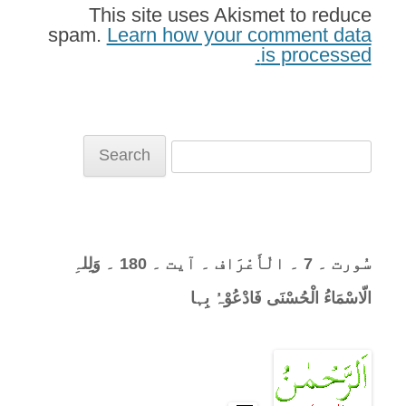
This site uses Akismet to reduce
spam.
Learn how your comment data
is processed.
Search
for:
سُورت ۔ 7 ۔ الْأَعْرَاف ۔ آیت ۔ 180 ۔ وَلِلہِ
الّاسْمَاءُ الْحُسْنَی فَادْعُوْہُ بِہا