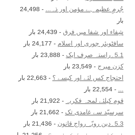
جُرمِ عظیم ہے مؤمن اور ذہ...
- 24,498
بار
شِفاء اور شفا میں فرق
- 24,439 بار
سافٹویئر چوری اور اسلام
- 24,177 بار
5.1۔راستہ صرف ایک
- 23,888 بار
کزن ميرج
- 23,549 بار
احتجاج کس لئے اور کیسے ؟
- 22,663 بار
...
- 22,554 بار
قوم کیلئے لمحہ فکریہ
- 21,922 بار
سرسیّد سے غامدی تک
- 21,662 بار
5.3۔دین رویّہ رواج قانون
- 21,436 بار
اِس کا ديرپا حل کيا ہے؟
- 21,256 بار