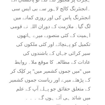
۔انجنئرنگ کالج لاہور سے بی ایس سی
انجنئرنگ پاس کی اور روزی کمانے میں
لگ گیا۔ ملازمت کے دوران اللہ نے قومی
اہمیت کے کئی منصوبے میرے ہاتھوں
تکمیل کو پہنچائے اور کئی ملکوں کی
سیر کرائی جہاں کے باشندوں کی
عادات کے مطالعہ کا موقع ملا۔ روابط
میں "میں جموں کشمیر میں" پر کلِک کر
کے پڑھئے میرے اور ریاست جموں کشمیر
کے متعلق حقائق جو پہلے آپ کے علم
میں شائد ہی آئے ہوں گے ۔ ۔ ۔