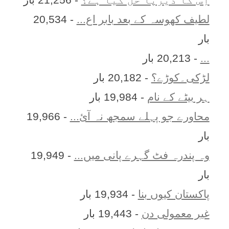
لطیف کھوسہ کے بعد بابر اع...
- 20,534
بار
...
- 20,213 بار
لڑکی۔کوڑے؟
- 20,182 بار
ہر بيٹے کے نام
- 19,984 بار
محاورے جو پہلے سمجھ نہ آئ...
- 19,966
بار
وہ پندرہ فٹ گہرے پانی میں...
- 19,949
بار
پاکستان کیوں بنا
- 19,934 بار
غیر معمولی دن
- 19,443 بار