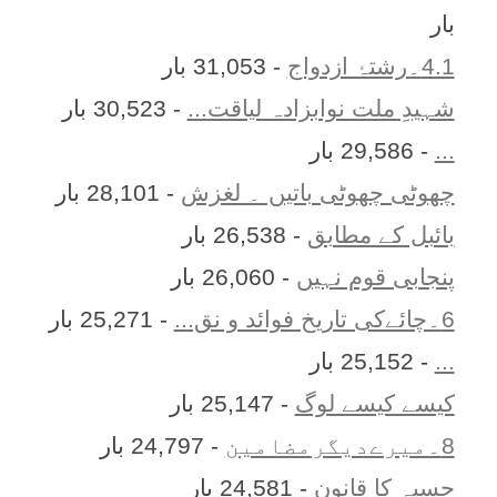
بار
4.1۔رشتۂ ازدواج
- 31,053 بار
شہیدِ ملت نوابزادہ لیاقت...
- 30,523 بار
...
- 29,586 بار
چھوٹی چھوٹی باتیں ۔ لغزش
- 28,101 بار
بائبل کے مطابق
- 26,538 بار
پنجابی قوم نہیں
- 26,060 بار
6۔چائےکی تاریخ فوائد و نق...
- 25,271 بار
...
- 25,152 بار
کیسے کیسے لوگ
- 25,147 بار
8۔میرےدیگرمضامین
- 24,797 بار
حسبہ کا قانون
- 24,581 بار