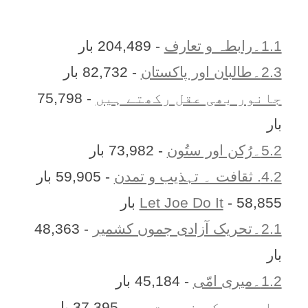
1.1۔رابطہ و تعارف
- 204,489 بار
2.3۔طالبان اور پاکستان
- 82,732 بار
جانور بھی عقل رکھتے ہیں
- 75,798
بار
5.2۔رُکن اور ستُون
- 73,982 بار
4.2. ثقافت ۔ تہذیب و تمدن
- 59,905 بار
- 58,855 بار
Let Joe Do It
2.1۔تحریک آزادی جموں کشمیر
- 48,363
بار
1.2۔میری امّی
- 45,184 بار
جلد مدد کی ضرورت ہے
- 37,395 بار