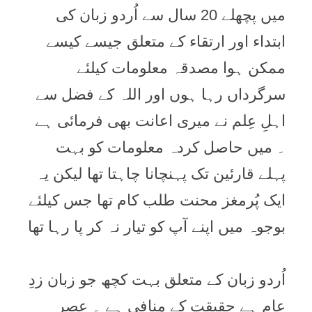
میں پچھلے 20 سال سے اُردو زبان کی
ابتداء اور ارتقاء کے متعلق جیسے کیسے
ممکن ہوا مصدقہ معلومات کیلئے
سرگرداں رہا ہوں اور اللہ کے فضل سے
اہلِ عِلم نے میری اعانت بھی فرمائی ہے
۔ میں حاصل کردہ معلومات کو بہت
پہلے قارئین تک پہنچانا چاہتا تھا لیکن یہ
ایک پُرمغز محنت طلب کام تھا جس کیلئے
بوجوہ میں اپنے آپ کو تیار نہ کر پا رہا تھا
اُردو زبان کے متعلق بہت کچھ جو زبان زدِ
عام ہے حقیقت کے منافی ہے ۔ عصرِ