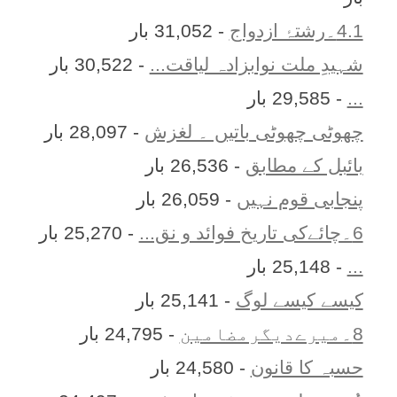
4.1۔رشتۂ ازدواج
- 31,052 بار
شہیدِ ملت نوابزادہ لیاقت...
- 30,522 بار
...
- 29,585 بار
چھوٹی چھوٹی باتیں ۔ لغزش
- 28,097 بار
بائبل کے مطابق
- 26,536 بار
پنجابی قوم نہیں
- 26,059 بار
6۔چائےکی تاریخ فوائد و نق...
- 25,270 بار
...
- 25,148 بار
کیسے کیسے لوگ
- 25,141 بار
8۔میرےدیگرمضامین
- 24,795 بار
حسبہ کا قانون
- 24,580 بار