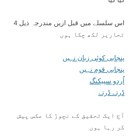
اس سلسلے میں قبل ازیں مندرجہ ذیل 4
تحاریر لکھ چکا ہوں
پنجابی کوئی زبان نہیں
پنجابی قوم نہیں
اُردو سپیکنگ
ڈرتے ڈرتے
آج ایک تحقیق کے نچوڑ کا عکس پیش
کر رہا ہوں