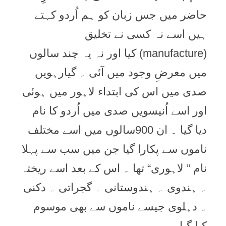
حاضر میں جس زبان کو ہم اُردو کہتے
ہیں اسے نہ کسی نے تخلیق
(manufacture) کیا اور نہ یہ چند سالوں
میں معرضِ وجود میں آئی ۔ گیارہویں
صدی میں اس کی ابتداء لاہور میں ہوئی
اور اسے اُنیسویں صدی میں اُردو کا نام
دیا گیا ۔ ان 900سالوں میں اسے مختلف
ناموں سے پکارا گیا جن میں سب سے پہلا
نام ” لاہوری“ تھا ۔ اس کے بعد اسے ریختہ
۔ ہندوی ۔ ہندوستانی ۔ گجراتی ۔ دکنی
۔ دہلوی جیسے ناموں سے بھی موسوم
کیا گیا