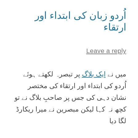
اُردو زبان کی ابتداء اور
ارتقاء
Leave a reply
میں نے
ایک بلاگ
پر تبصرہ لکھتے ہوئے
اُردو کی ابتداء اور ارتقاء کی مختصر
نشان دہی کی جس پر صاحبِ بلاگ نے تو
کچھ نہ کہا لیکن مبصرین نے میرا ریکارڈ
لگا دیا