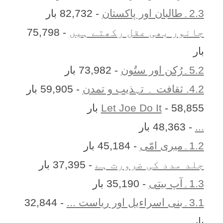
2.3۔طالبان اور پاکستان
- 82,732 بار
جانور بھی عقل رکھتے ہیں
- 75,798
بار
5.2۔رُکن اور ستُون
- 73,982 بار
4.2. ثقافت ۔ تہذیب و تمدن
- 59,905 بار
- 58,855 بار
Let Joe Do It
...
- 48,363 بار
1.2۔میری امّی
- 45,184 بار
جلد مدد کی ضرورت ہے
- 37,395 بار
1.3۔آپ بیتی
- 35,190 بار
3.1۔بنی اسراءیل اور ریاست ...
- 32,844
بار