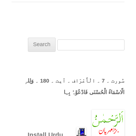
Search
for:
سُورت ۔ 7 ۔ الْأَعْرَاف ۔ آیت ۔ 180 ۔ وَلِلہِ
الّاسْمَاءُ الْحُسْنَی فَادْعُوْہُ بِہا
.
۔ ۔
Install Urdu
.