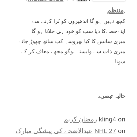
.
منتظم
کچھ نہیں ہو گا اندھیروں کو بُرا کہنے سے
اپنےحصےکا دیا سب کو خود ہی جلانا ہو گا
میری سانس کا کیا بھروسہ کب ساتھ چھوڑ جائے
میری ذات سے وابستہ لوگو مجھے معاف کر کے
سونا
حالیہ تبصرے
on
kling4
رمضان کریم
on
NHL 27
عیدالاضحٰے کی پیشگی مبارک