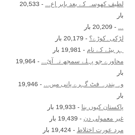
لطیف کھوسہ کے بعد بابر اع...
- 20,533
بار
...
- 20,209 بار
لڑکی۔کوڑے؟
- 20,179 بار
ہر بيٹے کے نام
- 19,981 بار
محاورے جو پہلے سمجھ نہ آئ...
- 19,964
بار
وہ پندرہ فٹ گہرے پانی میں...
- 19,946
بار
پاکستان کیوں بنا
- 19,933 بار
غیر معمولی دن
- 19,439 بار
مرد عورت اختلاط
- 19,424 بار