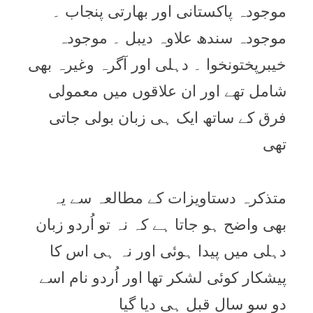
موجودہ پاکستانی اور بھارتی پنجاب ۔
موجودہ سندھ علاوہ دیبل ۔ موجودہ
خیبرپختونخوا ۔ دہلی اور آگرہ وغیرہ بھی
شامل تھے اور ان علاقوں میں معمولی
فرق کے ساتھ ایک ہی زبان بولی جاتی
تھی
متذکرہ دستاویزات کے مطالعہ سے یہ
بھی واضح ہو جاتا ہے کہ نہ تو اُردو زبان
دہلی میں پیدا ہوئی اور نہ ہی اس کا
پیشکار کوئی لشکر تھا اور اُردو نام اسے
دو سو سال قبل ہی دیا گیا