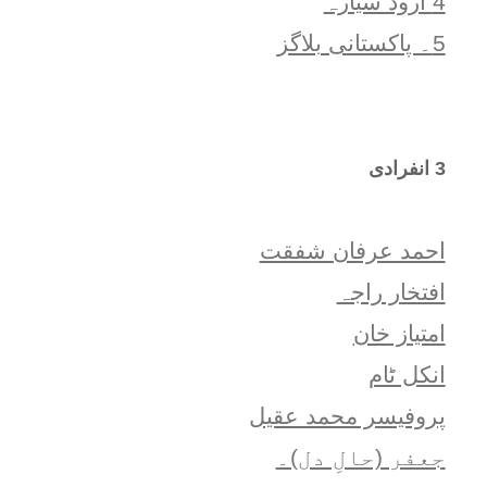
4 اُرود سیّارہ
5۔ پاکستانی بلاگز
3 انفرادی
احمد عرفان شفقت
افتخار راجہ
امتياز خان
انکل ٹام
پروفیسر محمد عقیل
جعفر (حالِ دل)۔