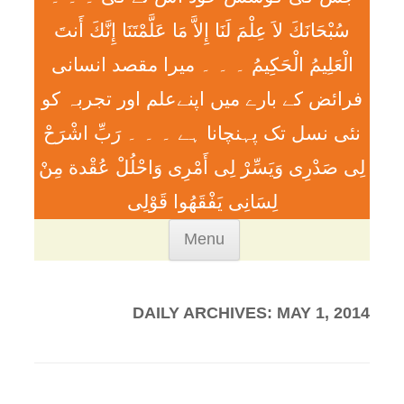
سُبْحَانَكَ لاَ عِلْمَ لَنَا إِلاَّ مَا عَلَّمْتَنَا إِنَّكَ أَنتَ
الْعَلِيمُ الْحَكِيمُ ۔ ۔ ۔ ميرا مقصد انسانی
فرائض کے بارے میں اپنےعلم اور تجربہ کو
نئی نسل تک پہنچانا ہے ۔ ۔ ۔ رَبِّ اشْرَحْ
لِی صَدْرِی وَيَسِّرْ لِی أَمْرِی وَاحْلُلْ عُقْدة مِنْ
لِسَانِی يَفْقَھُوا قَوْلِی
Skip
Menu
to
content
DAILY ARCHIVES:
MAY 1, 2014