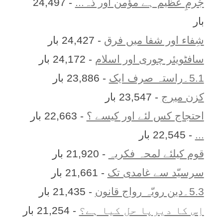
جُرمِ عظیم ہے مؤمن اور ذہ...
- 24,497
بار
شِفاء اور شفا میں فرق
- 24,427 بار
سافٹویئر چوری اور اسلام
- 24,172 بار
5.1۔راستہ صرف ایک
- 23,886 بار
کزن ميرج
- 23,547 بار
احتجاج کس لئے اور کیسے ؟
- 22,663 بار
...
- 22,545 بار
قوم کیلئے لمحہ فکریہ
- 21,920 بار
سرسیّد سے غامدی تک
- 21,661 بار
5.3۔دین رویّہ رواج قانون
- 21,435 بار
اِس کا ديرپا حل کيا ہے؟
- 21,254 بار