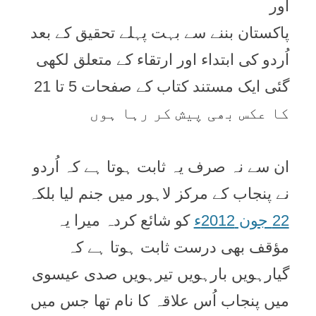
اور
پاکستان بننے سے بہت پہلے تحقیق کے بعد
اُردو کی ابتداء اور ارتقاء کے متعلق لکھی
گئی ایک مستند کتاب کے صفحات 5 تا 21
کا عکس بھی پیش کر رہا ہوں
ان سے نہ صرف یہ ثابت ہوتا ہے کہ اُردو
نے پنجاب کے مرکز لاہور میں جنم لیا بلکہ
22 جون 2012ء
کو شائع کردہ میرا یہ
مؤقف بھی درست ثابت ہوتا ہے کہ
گیارہویں بارہویں تیرہویں صدی عیسوی
میں پنجاب اُس علاقہ کا نام تھا جس میں