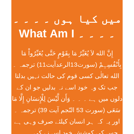
میں کیا ہوں ۔ ۔ ۔ ۔
۔ ۔ ۔ ۔ What Am I
إِنَّ الله لاَ يُغَيِّرُ مَا بِقَوْمٍ حَتَّی يُغَيِّرُواْ مَا
بِأَنْفُسِہِمْ (سورت13الرعدآیت11) ترجمہ ۔
الله تعالٰی کسی قوم کی حالت نہیں بدلتا
جب تک وہ خود اسے نہ بدلیں جو ان کے
دلوں میں ہے ۔ ۔ ۔ وَأَن لَّيْسَ لِلْإِنسَانِ إِلَّا مَا
سَعَی (سورت 53 النّجم آیت 39) ترجمہ ۔
اور یہ کہ ہر انسان کیلئے صرف وہی ہے
جس کی کوشش خود اس نے کی ۔ ۔ ۔