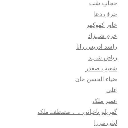
حجابِ شب
حرفِ دعا
خاور کھوکھر
خرم شہزاد
راشد ادریس رانا
ریاض شاہد
شعيب صفدر
ضیاء الحسن خان
علی
عمیر ملک
گھریلو باغبانی ۔ ۔ مصطفےٰ ملک
لبنٰی مرزا