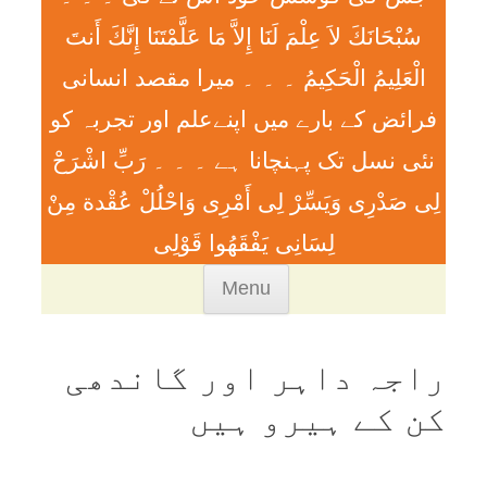
سُبْحَانَكَ لاَ عِلْمَ لَنَا إِلاَّ مَا عَلَّمْتَنَا إِنَّكَ أَنتَ
الْعَلِيمُ الْحَكِيمُ ۔ ۔ ۔ ميرا مقصد انسانی
فرائض کے بارے میں اپنےعلم اور تجربہ کو
نئی نسل تک پہنچانا ہے ۔ ۔ ۔ رَبِّ اشْرَحْ
لِی صَدْرِی وَيَسِّرْ لِی أَمْرِی وَاحْلُلْ عُقْدة مِنْ
لِسَانِی يَفْقَھُوا قَوْلِی
Skip
Menu
to
content
راجہ داہر اور گاندھی
کن کے ہيرو ہيں