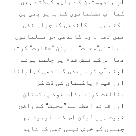
آپ ہندوستان کے باپو کہلاتے ہیں
کیا آپ مسلمانوں کے باپو بھی بن
سکتے ہیں ۔ گاندھی کا جواب نفی
میں تھا ۔ وہ گاندھی جو مسلمانوں
سے اتنی”محبت“ بہ وزن ”حقارت“ کرتا
تھا اس کے نقش قدم پر چلتے ہوئے
اپنے آپ کو سرحدی گاندھی کہلوانا
اور قیام پاکستان کی ڈٹ کر
مخالفت کرنا بذات خود پاکستان
اور قائد اعظم سے ”محبت“ کے واضح
ثبوت ہیں لیکن اس کے باوجود ہم
جیسوں کو خوش فہمی تھی کہ شاید