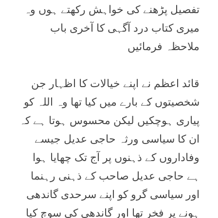
تفصیل پڑھنے کی خواہش رکھتے ہوں وہ
میری کتاب درد آگہی کا آخری باب
ملاحظہ فرمائیں
قائد اعظم نے اپنے خیالات کا اظہار جن
شخصیتوں کے بارے میں کیا تھا وہ اللہ کو
پیاری ہوچکیں لیکن محسوس ہوتا ہے کہ
ان کا سیاسی ورثہ حاجی عدیل جیسے
وفاداروں کے ذہنوں پر آج تک چھایا ہوا
ہے حاجی عدیل صاحب کے ذہنی رہنما
اور سیاسی گرو کو اپنے سرحدی گاندھی
ہونے پر فخر تھا اور گاندھی کی سوچ کیا