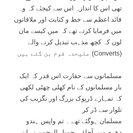
تھی اس کا اندازہ اس سے کیجئے کہ وہ
قائد اعظم سے خط و کتابت اور ملاقاتوں
میں فرمایا کرتے تھے کہ میں کیسے مان
لوں کہ کچھ مذہب تبدیل کرنے والے
(Converts) علیحدہ قوم بن گئے ہیں
مسلمانوں سے حقارت اس قدر کہ ایک
بار مسلمانوں کے نام کھلی چھٹی لکھی
کہ تمہارے ڈرپوک بزرگ اور نگزیب کی
تلوار سے ڈر کر
مسلمان ہوگئے تھے ۔ تم واپس ہندو
دھرم میں آجاؤ ۔ جمیل الرحمن نے اپنی