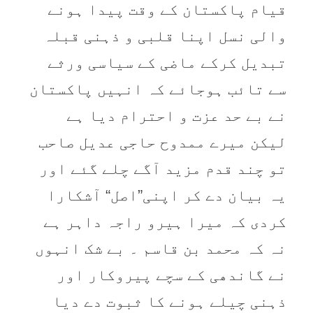
قیام پاکستان کے وقت پیدا ہونے
والی نسل اپنا قلبی و ذہنی قبلہ
تبدیل کرکے ماضی کے سیاسی ورثے
سے تائب ہوجائے کہ انہیں پاکستان
نے بے حد عزت و احترام دیا ہے
لیکن میرے ممدوح حاجی عدیل صاحب
تو چند قدم مزید آگے چلے گئے اور
یہ بیان دے کر اپنی”اصل“ آشکارا
کردی کہ میرا ہیرو راجہ داہر ہے
نہ کہ محمد بن قاسم ۔ بے شک انہوں
نے گاندھی کے سچے پیروکار اور
ذہنی چیلے ہونے کا ثبوت دے دیا