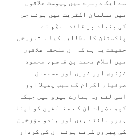
سے ایک دوسرے میں پیوست علاقوں
میں مسلمان اکثریت میں ہوئے جس
کی بنیاد پر قائد اعظم نے
پاکستان کا مطالبہ کیا ۔ تاریخی
حقیقت یہ ہے کہ ان ملحقہ علاقوں
میں اسلام محمد بن قاسم، محمود
غزنوی اور غوری اور مسلمان
صوفیاء اکرام کے سبب پھیلا اور
اسی لئے وہ ہمارے ہیرو ہیں جبکہ
کچھ حضرات ان کے مخالفین کو اپنا
ہیرو مانتے ہیں اور ہندو مؤرخین
کی پیروی کرتے ہوئے ان کی کردار