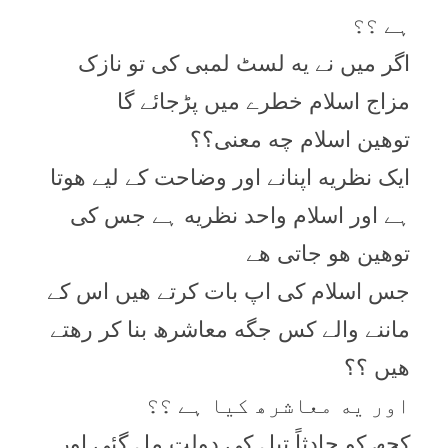
ہے ؟؟
اگر میں نے یه لسٹ لمبی کی تو نازک
مزاج اسلام خطرے میں پڑجائے گا
توھین اسلام چه معنی؟؟
ایک نظریه اپنانے اور وضاحت کے لیے هوتا
ہے اور اسلام واحد نظریه ہے جس کی
توھین هو جاتی هے
جس اسلام کی اپ بات کرتے هیں اس کے
ماننے والے کس جگه معاشرھ بنا کر رهتے
هیں ؟؟
اور یه معاشرھ کیا ہے ؟؟
کجھ کو حادثاً تیل کی دولت مل گئی اور