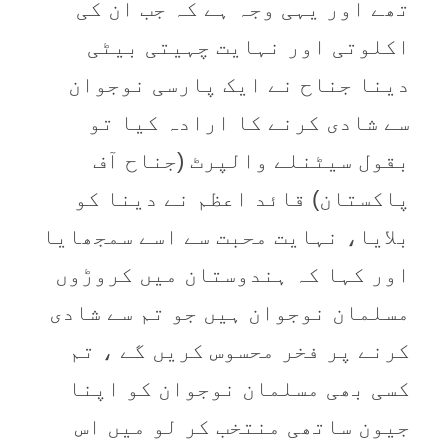
تھے اور یہی وجہ ہے کہ جب ان کی
اکلوتی اور نہایت چہیتی بیٹی
دینا جناح نے ایک پارسی نوجوان
سے شادی کرنے کا ارادہ کیا تو
بقول سیٹنلے والپرٹ (جناح آف
پاکستان) قائد اعظم نے دینا کو
بلایا، نہایت محبت سے اسے سمجھایا
اور کہا کہ ہندوستان میں کروڑوں
مسلمان نوجوان ہیں جو تم سے شادی
کرنے پر فخر محسوس کریں گے ، تم
کسی بھی مسلمان نوجوان کو اپنا
جیون ساتھی منتخب کر لو میں اس