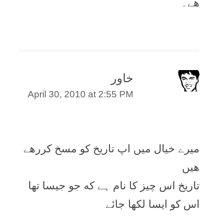
ھے۔
خاور
April 30, 2010 at 2:55 PM
ميرے خیال میں اپ تاریخ کو مسخ کررهے
هیں
تاریخ اس چیز کا نام ہے که جو جیسا تھا
اس کو ایسا لکھا جائے