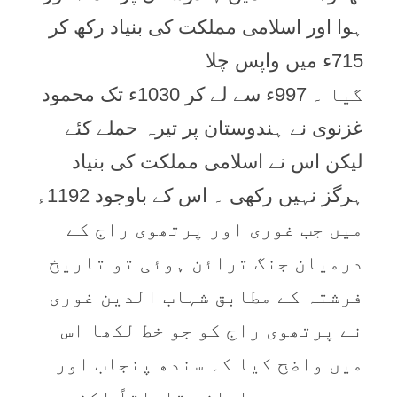
ہوا اور اسلامی مملکت کی بنیاد رکھ کر
715ء میں واپس چلا
گیا ۔ 997ء سے لے کر 1030ء تک محمود
غزنوی نے ہندوستان پر تیرہ حملے کئے
لیکن اس نے اسلامی مملکت کی بنیاد
ہرگز نہیں رکھی ۔ اس کے باوجود 1192ء
میں جب غوری اور پرتھوی راج کے
درمیان جنگ ترائن ہوئی تو تاریخ
فرشتہ کے مطابق شہاب الدین غوری
نے پرتھوی راج کو جو خط لکھا اس
میں واضح کیا کہ سندھ پنجاب اور