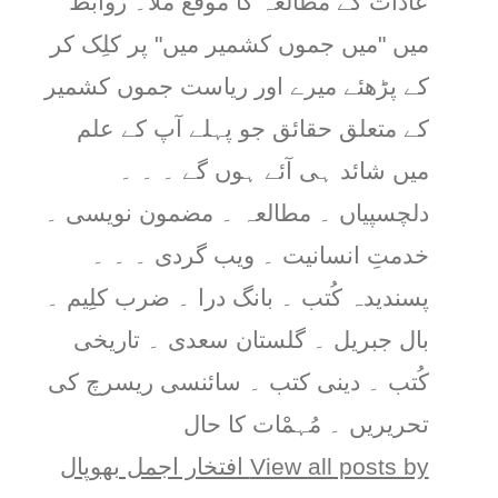
عادات کے مطالعہ کا موقع ملا۔ روابط
میں "میں جموں کشمیر میں" پر کلِک کر
کے پڑھئے میرے اور ریاست جموں کشمیر
کے متعلق حقائق جو پہلے آپ کے علم
میں شائد ہی آئے ہوں گے ۔ ۔ ۔
دلچسپیاں ۔ مطالعہ ۔ مضمون نویسی ۔
خدمتِ انسانیت ۔ ویب گردی ۔ ۔ ۔
پسندیدہ کُتب ۔ بانگ درا ۔ ضرب کلِیم ۔
بال جبریل ۔ گلستان سعدی ۔ تاریخی
کُتب ۔ دینی کتب ۔ سائنسی ریسرچ کی
تحریریں ۔ مُہمْات کا حال
View all posts by افتخار اجمل بھوپال