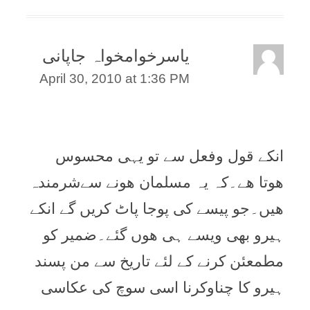
یاسرخوامخواہ جاپانی
April 30, 2010 at 1:36 PM
انکے قول وفعل سے تو یہی محسوس
ھوتا ھے۔کہ یہ مسلمان ھونے سےشرمندہ
ھیں۔جو پیسے کی پوجا پاٹ کریں گے انکے
ہیرو بھی ویسے ہی ھوں گئے۔ضمیر کو
مطمعئن کرنے کے لئے تاریخ سے من پسند
ہیرو کا چناوکرنا اسی سوچ کی عکاسی