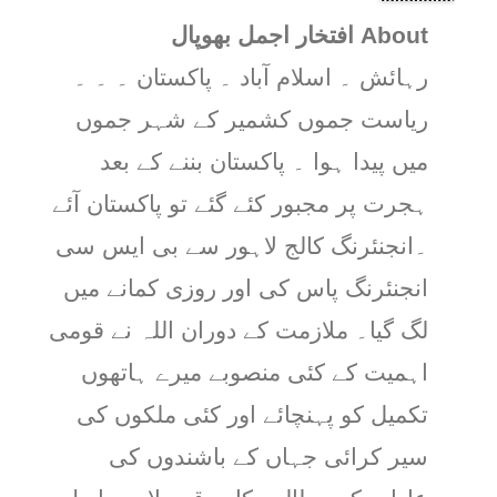
About افتخار اجمل بھوپال
رہائش ۔ اسلام آباد ۔ پاکستان ۔ ۔ ۔
ریاست جموں کشمیر کے شہر جموں
میں پیدا ہوا ۔ پاکستان بننے کے بعد
ہجرت پر مجبور کئے گئے تو پاکستان آئے
۔انجنئرنگ کالج لاہور سے بی ایس سی
انجنئرنگ پاس کی اور روزی کمانے میں
لگ گیا۔ ملازمت کے دوران اللہ نے قومی
اہمیت کے کئی منصوبے میرے ہاتھوں
تکمیل کو پہنچائے اور کئی ملکوں کی
سیر کرائی جہاں کے باشندوں کی