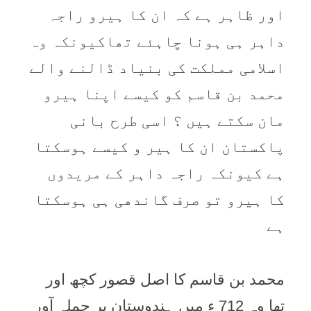
اور ظاہر ہے کہ ان کا ہیرو راجہ
داہر ہی ہونا چاہئے تھاکیونکہ وہ
اسلامی مملکت کی بنیاد ڈالنے والے
محمد بن قاسم کو کیسے اپنا ہیرو
مان سکتے ہیں ؟ اسی طرح بانی
پاکستان ان کا ہیر و کیسے ہوسکتا
ہے کیونکہ راجہ داہر کے مریدوں
کا ہیرو تو صرف گاندھی ہی ہوسکتا
ہے
محمد بن قاسم کا اصل قصور کچھ اور
تھا وہ 712 ء میں ہندوستان پر حملہ آور