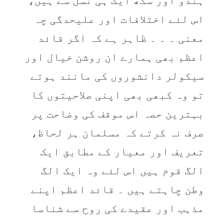
ہندو اور سکھ ایک ہی نسل سے ہیں،
اس لئے اختلافات اور علیحدگی چہ
معنی ۔ ۔ ۔ ظاہر ہے کہ اگر قائد
اعظم بھی ہمارے ان روشن خیال اور
سیکولر دانشوروں کی مانند ہوتے
تو وہ کبھی بھی اپنی صلاحیتوں کا
بہترین حصہ اس موقف کی وضاحت پر
صرف نہ کرتے کہ مسلمان ہر لحاظ،
تعریف اور معیار کے مطابق ایک
الگ قوم ہیں اس لئے وہ ایک الگ
وطن چاہتے ہیں ۔ قائد اعظم اپنے
مذہب اور عقیدے کی روح سے شناسا