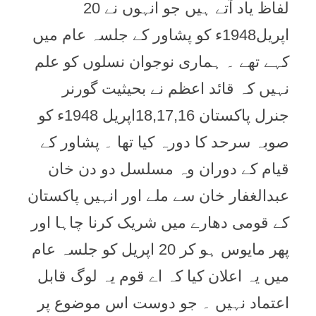
لفاظ یاد آتے ہیں جو انہوں نے 20
اپریل1948ء کو پشاور کے جلسہ عام میں
کہے تھے ۔ ہماری نوجوان نسلوں کو علم
نہیں کہ قائد اعظم نے بحیثیت گورنر
جنرل پاکستان 18,17,16اپریل 1948ء کو
صوبہ سرحد کا دورہ کیا تھا ۔ پشاور کے
قیام کے دوران وہ مسلسل دو دن خان
عبدالغفار خان سے ملے اور انہیں پاکستان
کے قومی دھارے میں شریک کرنا چاہا اور
پھر مایوس ہو کر 20 اپریل کو جلسہ عام
میں یہ اعلان کیا کہ اے قوم یہ لوگ قابل
اعتماد نہیں ۔ جو دوست اس موضوع پر