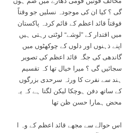
مخالف قوتیں قومی دھارے میں ضم ہوں
گی ؟ کیا ان کی موجودہ نسلیں جو وقتاً
فوقتاً قائد اعظم کے قائم کردہ پاکستان
میں اقتدار کے ”لوشے“ لوٹتی رہتی ہیں
اپنے ذہنوں اور دلوں کے چوکھٹوں میں
گاندھی کی جگہ قائد اعظم کی تصویر
سجائیں گی ؟ میرا خیال تھا کہ تقسیم
ہند سے نفرت کا ورثہ سرحدی بزرگوں
کے ساتھ دفن ہوچکا لیکن لگتا ہے کہ یہ
محض ہمارا حسن ظن تھا
اس حوالے سے مجھے قائد اعظم کے وہ ا