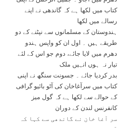
کتاب میں لکھا ہے کہ گاندھی نے اپنے
رسالے میں لکھا
ہندوستان کے مسلمانوں سے نپٹنے کے دو
طریقے ہیں ۔ اول ان کو واپس ہندو
دھرم میں لایا جائے، دوم جو اس کے لئے
تیار نہ ہوں انہیں ملک
بدر کردیا جائے ۔ جسونت سنگھ نے اپنی
کتاب میں سرآغاخان کی آٹو بائیو گرافی
کے حوالے سے لکھا ہے کہ گول میز
کانفرنس لندن کے دوران
سر آغا خان نے گاندھی سے کہا کہ