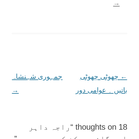
→
←
Post
چھوٹی چھوٹی
جمہوری شہنشاہ
navigation
باتیں ۔ عوامی دور
→
18 thoughts on “
راجہ داہر
اور گاندھی کن کے ہيرو ہيں
”