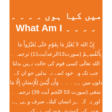
میں کیا ہوں ۔ ۔ ۔ ۔
۔ ۔ ۔ ۔ What Am I
إِنَّ الله لاَ يُغَيِّرُ مَا بِقَوْمٍ حَتَّی يُغَيِّرُواْ مَا
بِأَنْفُسِہِمْ (سورت13الرعدآیت11) ترجمہ ۔
الله تعالٰی کسی قوم کی حالت نہیں بدلتا
جب تک وہ خود اسے نہ بدلیں جو ان کے
دلوں میں ہے ۔ ۔ ۔ وَأَن لَّيْسَ لِلْإِنسَانِ إِلَّا مَا
سَعَی (سورت 53 النّجم آیت 39) ترجمہ ۔
اور یہ کہ ہر انسان کیلئے صرف وہی ہے
جس کی کوشش خود اس نے کی ۔ ۔ ۔