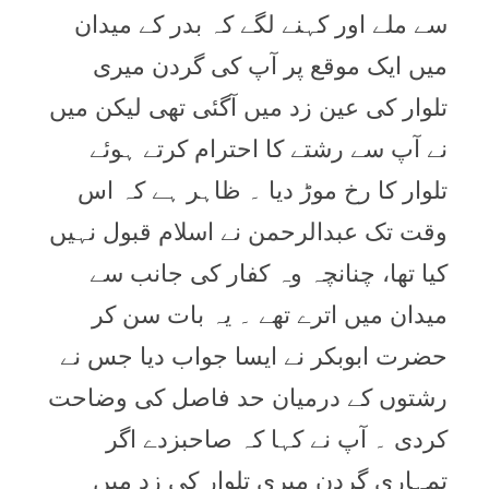
سے ملے اور کہنے لگے کہ بدر کے میدان
میں ایک موقع پر آپ کی گردن میری
تلوار کی عین زد میں آگئی تھی لیکن میں
نے آپ سے رشتے کا احترام کرتے ہوئے
تلوار کا رخ موڑ دیا ۔ ظاہر ہے کہ اس
وقت تک عبدالرحمن نے اسلام قبول نہیں
کیا تھا، چنانچہ وہ کفار کی جانب سے
میدان میں اترے تھے ۔ یہ بات سن کر
حضرت ابوبکر نے ایسا جواب دیا جس نے
رشتوں کے درمیان حد فاصل کی وضاحت
کردی ۔ آپ نے کہا کہ صاحبزدے اگر
تمہاری گردن میری تلوار کی زد میں