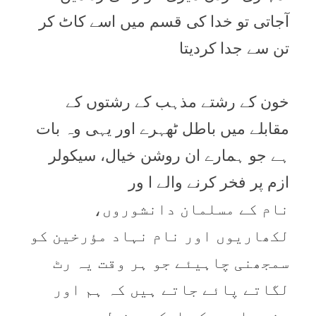
آجاتی تو خدا کی قسم میں اسے کاٹ کر
تن سے جدا کردیتا
خون کے رشتے مذہب کے رشتوں کے
مقابلے میں باطل ٹھہرے اور یہی وہ بات
ہے جو ہمارے ان روشن خیال، سیکولر
ازم پر فخر کرنے والے ا ور
نام کے مسلمان دانشوروں،
لکھاریوں اور نام نہاد مؤرخین کو
سمجھنی چاہيئے جو ہر وقت یہ رٹ
لگاتے پائے جاتے ہیں کہ ہم اور