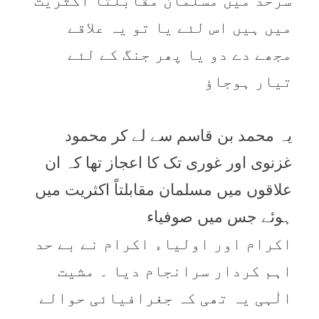
سرحد میں مسلمان مقابلتاً اکثریت
میں ہیں اس لئے یا تو یہ علاقے
مجھے دے دو یا پھر جنگ کے لئے
تیار ہوجاؤ
یہ محمد بن قاسم سے لے کر محمود
غزنوی اور غوری تک کا اعجاز تھا کہ ان
علاقوں میں مسلمان مقابلتاً اکثریت میں
ہوئے جس میں صوفیاء
اکرام اور اولیاء اکرام نے بے حد
اہم کردار سرانجام دیا ۔ مشیت
الٰہی یہ تھی کہ جغرافیائی حوالے