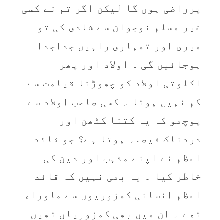
پرراضی ہوں گا لیکن اگر تم نے کسی
غیر مسلم نوجوان سے شادی کی تو
میری اور تمہاری راہیں جداجدا
ہوجائیں گی ۔ اولاد اور پھر
اکلوتی اولاد کو چھوڑنا قیامت سے
کم نہیں ہوتا ۔ کسی صاحب اولاد سے
پوچھو کہ یہ کتنا کٹھن اور
دردناک فیصلہ ہوتا ہے؟ جو قائد
اعظم نے اپنے مذہب اور دین کی
خاطر کیا ۔ یہ بھی نہیں کہ قائد
اعظم انسانی کمزوریوں سے ماوراء
تھے ۔ ان میں بھی کمزوریاں تھیں