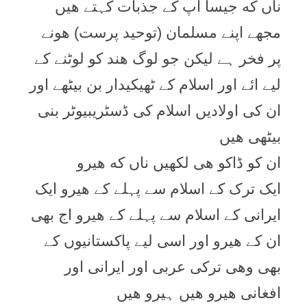
ناں که جیسا اپ کے جذبات کہتے هیں
مجھے اپنے مسلمان (توحید پرست) هونے
پر فخر ہے لیکن جو لوگ ھند کو لوٹنے کے
لیے ائے اور اسلام کے ٹھیکیدار بن بیٹھے اور
ان کی اولادیں اسلام کی ڈسٹریبیوٹر بنی
بیٹھی هیں
ان کو ڈاکو هی لکھیں ناں که ھیرو
ایک ترک کے اسلام سے پہلے کے ھیرو ایک
ایرانی کے اسلام سے پہلے کے ھیرو اج بھی
ان کے هیرو اور اسی لیے پاکستانیوں کے
بھی وهی ترکی عربی اور ایرانی اور
افغانی هیرو هیں ہیرو هیں