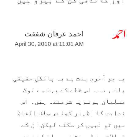
احمد عرفان شفقت
April 30, 2010 at 11:01 AM
یہ جو آخری بات ہے یہ بالکل حقیقی
بات ہے۔۔۔اس خطے کے بہت سے لوگ
مسلمان ہونے پہ شرمندہ ہیں۔ اس
ندامت کا اظہار کھلے، صاف الفاظ
میں تو نہیں کر سکتے لیکن ان کے
خیالات و نظریات ضرور ان کے اندر