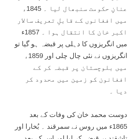
عنانِ حکومت سنبھال لیا ۔ 1845ء
میں افغانوں کے قابلِ تعریف سالار
اکبر خان کا انتقال ہوا ۔ 1857ء
میں انگریزوں کا دہلی پر قبضہ ہو گیا تو
انگریزوں نے نئی چال چلی اور 1859ء
میں بلوچستان پر قبضہ کر کے
افغانون کو زمین میں محدود کر
دیا ۔
دوست محمد خان کی وفات کے بعد
1865ء میں روس نے سمرقند ۔ بُخارا اور
تاشقند پر قبضہ کر لیا اور اس کے بعد