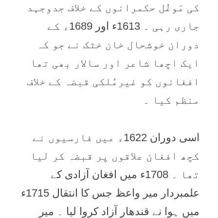
کی مَوغُل حکمرانوں کے خلاف جدوجہد
جاری رہی ۔ 1613ء اور 1689ء کے
دوران خوشحال خان خٹک نے جو کہ
ایک اچھا شاعر اور سالار بھی تھا
افغانوں کو غیرمُلکی قبضہ کے خلاف
منظم کیا ۔
اسی دوران 1622ء میں فارسیوں نے
کچھ افغان علاقوں پر قبضہ کر لیا
تھا ۔ 1708ء میں افغان آزادی کے
علمبردار میر واعظ جس کا انتقال 1715ء
میں ہوا نے قندھار آزاد کروا لیا ۔ میر