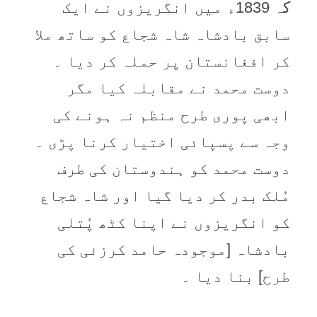
کہ 1839ء میں انگریزوں نے ایک
سابق بادشاہ شاہ شجاع کو ساتھ ملا
کر افغانستان پر حملہ کر دیا ۔
دوست محمد نے مقابلہ کیا مگر
ابھی پوری طرح منظم نہ ہونے کی
وجہ سے پسپائی اختیار کرنا پڑی ۔
دوست محمد کو ہندوستان کی طرف
مُلک بدر کر دیا گیا اور شاہ شجاع
کو انگریزوں نے اپنا کٹھ پُتلی
بادشاہ [موجودہ حامد کرزئی کی
طرح] بنا دیا ۔