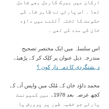
ارکان میں ببرک کارمل بھی شامل
تھا ۔ اس پارٹی نے ظاہر شاہ کی
حکومت کا تختہ اُلٹنے میں داؤد
خان کی مدد کی تھی ۔
اس سلسلہ میں ایک مختصر تصحیح
مندرجہ ذیل عنوان پر کلِک کر کے پڑھیئے
دہشتگردی کا ذمہ دار کون ؟
محمد داؤد خان کے مُلک میں واپس آنے کے
کچھ عرصہ بعد 1978ء میں کمیونسٹ
پارٹی جو خفیہ طور پر پرورش پا