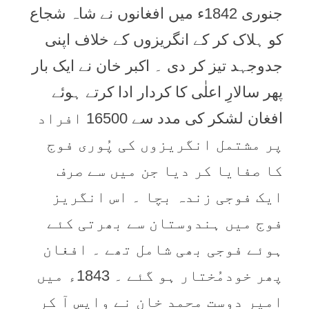
جنوری 1842ء میں افغانوں نے شاہ شجاع
کو ہلاک کر کے انگریزوں کے خلاف اپنی
جدوجہد تیز کر دی ۔ اکبر خان نے ایک بار
پھر سالارِ اعلٰی کا کردار ادا کرتے ہوئے
افغان لشکر کی مدد سے 16500 افراد
پر مشتمل انگریزوں کی پُوری فوج
کا صفایا کر دیا جن میں سے صرف
ایک فوجی زندہ بچا ۔ اس انگریز
فوج میں ہندوستان سے بھرتی کئے
ہوئے فوجی بھی شامل تھے ۔ افغان
پھر خودمُختار ہو گئے ۔ 1843ء میں
امیر دوست محمد خان نے واپس آ کر