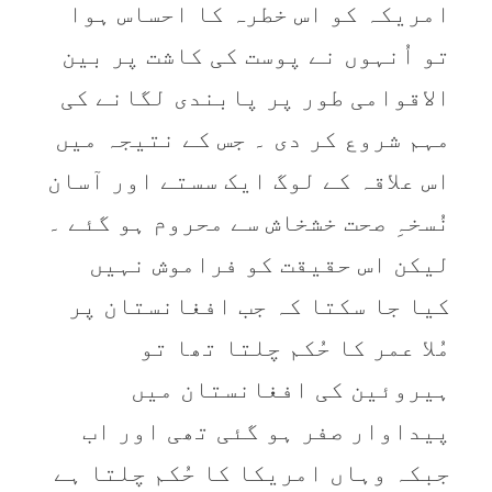
امریکہ کو اس خطرہ کا احساس ہوا
تو اُنہوں نے پوست کی کاشت پر بین
الاقوامی طور پر پابندی لگانے کی
مہم شروع کر دی ۔ جس کے نتیجہ میں
اس علاقہ کے لوگ ایک سستے اور آسان
نُسخہِ صحت خشخاش سے محروم ہو گئے ۔
لیکن اس حقیقت کو فراموش نہیں
کیا جا سکتا کہ جب افغانستان پر
مُلا عمر کا حُکم چلتا تھا تو
ہیروئین کی افغانستان میں
پیداوار صفر ہو گئی تھی اور اب
جبکہ وہاں امریکا کا حُکم چلتا ہے