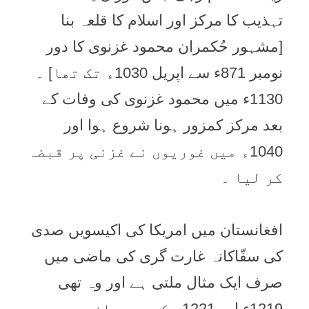
تہذیب کا مرکز اور اسلام کا قلعہ بنا
[مشہور حُکمران محمود غزنوی کا دور
نومبر 871ء سے اپریل 1030ء تک تھا] ۔
1130ء میں محمود غزنوی کی وفات کے
بعد مرکز کمزور ہونا شروع ہوا اور
1040ء میں غوریوں نے غزنی پر قبضہ
کر لیا ۔
افغانستان میں امریکا کی اکیسویں صدی
کی سفّاکانہ غارت گری کی ماضی میں
صرف ایک مثال ملتی ہے اور وہ تھی
1219ء اور 1221ء کے درمیان جب