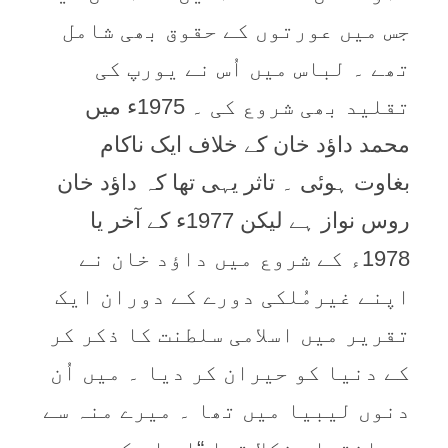
جس میں عورتوں کے حقوق بھی شامل
تھے ۔ لباس میں اُس نے یورپ کی
تقلید بھی شروع کی ۔ 1975ء میں
محمد داؤد خان کے خلاف ایک ناکام
بغاوت ہوئی ۔ تاثر یہی تھا کہ داؤد خان
روس نواز ہے لیکن 1977ء کے آخر یا
1978ء کے شروع میں داؤد خان نے
اپنے غیرمُلکی دورے کے دوران ایک
تقریر میں اسلامی سلطنت کا ذکر کر
کے دنیا کو حیران کر دیا ۔ میں اُن
دنوں لیبیا میں تھا ۔ میرے منہ سے