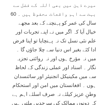
میرے ذہن میں بھی اللہ کے فضل سے
بہت سے اہم واقعات محفوظ ہیں ۔ 60
سال کی عمر کو پہنچنے کے بعد مجھے
خیال آیا کہ اگر میں نے اپنے تجربات اور
علم نئی نسل تک نہ پہنچایا تو اپنا فرض
ادا کئے بغیر اس دنیا سے چلا جاؤں گا ۔
میں نہ مؤرخ ہوں اور نہ روائتی تجزیہ
نگار ۔ اسناد اور عملی زندگی کے لحاظ
سے میں مکینیکل انجنیئر اور سائنسدان
ہوں ۔ افغانستان میں امن اور استحکام
وطنِ عزیز کیلئے نہ صرف اسلئے اہم ہے
کہ دونوں ممالک کی سرحدیں ملتی ہیں