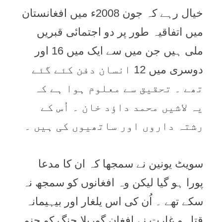
خیال رہے کہ جون 2008ء میں افغانستان
میں اتفاقیہ طور پر دو اجتمائی قبریں
ملی ہیں جن میں سے ایک میں 16 اور
دوسری میں 12 انسان دفن کئے گئے
تھے ۔ تحقیق سے معلوم ہوا ہے کہ
یہ لاشیں محمد داؤد خان ۔ اُس کے
رشتہ داروں اور ساتھیوں کی ہیں ۔
سویٹ یونین نے سمجھا کہ ان کا مدعا
پورا ہو گیا لیکن وہ افغانوں کو سمجھ نہ
سکے تھے ۔ اُن کی اس یلغار اور بیہیمانہ
قتل و غارت نے افغان گوریلا جنگ کو جنم