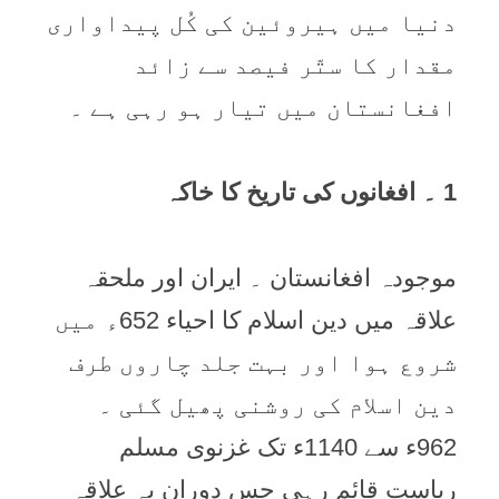
دنیا میں ہیروئین کی کُل پیداواری
مقدار کا ستّر فیصد سے زائد
افغانستان میں تیار ہو رہی ہے ۔
1 ۔ افغانوں کی تاریخ کا خاکہ
موجودہ افغانستان ۔ ایران اور ملحقہ
علاقہ میں دین اسلام کا احیاء 652ء میں
شروع ہوا اور بہت جلد چاروں طرف
دین اسلام کی روشنی پھیل گئی ۔
962ء سے 1140ء تک غزنوی مسلم
ریاست قائم رہی جس دوران یہ علاقہ