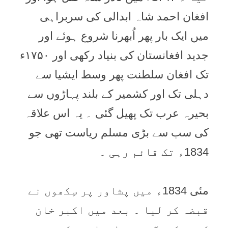
افغان احمد شاہ ابدالی کی سربراہی
میں ایک بار پھر اُبھرنا شروع ہوئے اور
جدید افغانستان کی بنیاد رکھی اور ۱۷۵۰ء
تک افغان سلطنت پھر وسط ایشیا سے
دہلی تک اور کشمیر کے بلند پہاڑوں سے
بحیرہ عرب تک پھیل گئی ۔ یہ اس علاقہ
کی سب سے بڑی مسلم ریاست تھی جو
1834ء تک قائم رہی ۔
مئی 1834ء میں پشاور پر سِکھوں نے
قبضہ کر لیا ۔ بعد میں اکبر خان