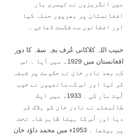
میں انگریزوں نے تیسری بار
افغانستان پر بھرپور حملہ کیا
اور افغانوں سے شکست کھائی ۔
حبیب اللہ کلاکانی عُرف بچہ سقہ کا دور
افغانستان میں 1929ء میں آیا ۔ اس
کے بعد نادر خان نے حکومت پر قبضہ
کر لیا اور اس کے ساتھیوں نے خوب
لُوٹ مار کی ۔ 1933ء میں ایک
طالبعلم نے نادر خان کو ہلاک کر
دیا اور اُس کا بیٹا ظاہر شاہ تخت
پر بیٹھا ۔ 1953ء میں محمد داؤد خان