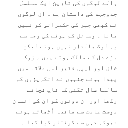
والے لوگوں کی تاریخ ایک مسلسل
جدوجہد کی داستان ہے ۔ ان لوگوں
نے کبھی جبر کی حکمرانی کو نہیں
مانا ۔ وسائل کم ہونے کی وجہ سے
یہ لوگ مالدار نہیں ہوتے لیکن
بڑے دل کے مالک ہوتے ہیں ۔ زرک
خان اور اِیپی فقیر اسی علاقہ میں
پیدا ہوئے جنہوں نے انگریزوں کو
سالہا سال تگنی کا ناچ نچائے
رکھا اور ان دونوں کو ان کی انسان
دوست عادت سے فائدہ اُٹھاتے ہوئے
دھوکہ دہی سے گرفتار کیا گیا ۔