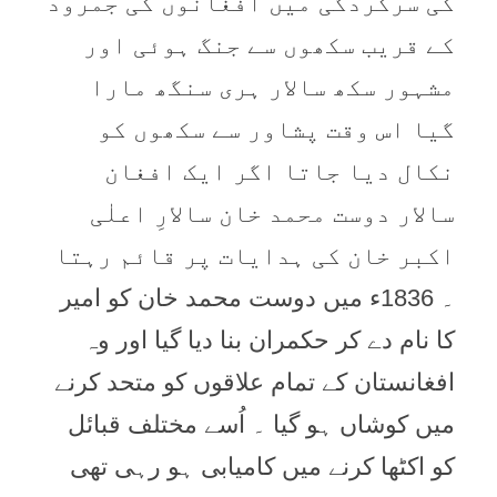
کی سرکردگی میں افغانوں کی جمرود
کے قریب سکھوں سے جنگ ہوئی اور
مشہور سکھ سالار ہری سنگھ مارا
گیا اس وقت پشاور سے سکھوں کو
نکال دیا جاتا اگر ایک افغان
سالار دوست محمد خان سالارِ اعلٰی
اکبر خان کی ہدایات پر قائم رہتا
۔ 1836ء میں دوست محمد خان کو امیر
کا نام دے کر حکمران بنا دیا گیا اور وہ
افغانستان کے تمام علاقوں کو متحد کرنے
میں کوشاں ہو گیا ۔ اُسے مختلف قبائل
کو اکٹھا کرنے میں کامیابی ہو رہی تھی