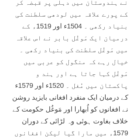
نے ہندوستان میں دہلی پر قبضہ کر
کے پورے علاقہ میں لودھی سلطنت کی
بنیاد رکھی ۔ 1504ء اور 1519ء کے
درمیان ایک مَوغُل بابر نے اس علاقہ
میں مَوغُل سلطنت کی بنیاد رکھی ۔
خیال رہے کہ منگول کو عربی میں
مَوغُل کہا جاتا ہے اور ہند و
پاکستان میں مُغل ۔ 1520ء اور 1579ء
کے درمیان ایک منفرد افغانی بایزید روشن
نے افغانوں کو اُبھارا اور مَوغُل حکومت کے
خلاف بغاوت ہوئی وہ لڑائی کے دوران
1579ء میں مارا گیا لیکن افغانوں