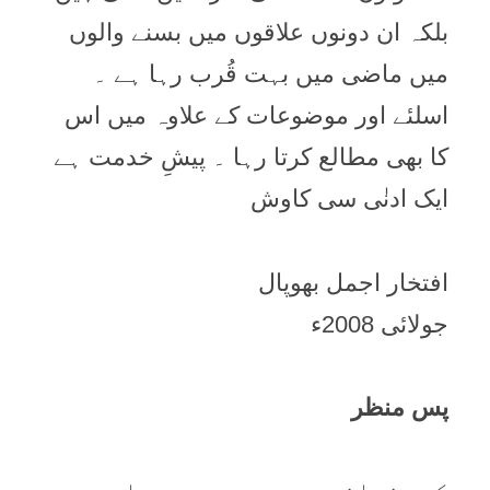
بلکہ ان دونوں علاقوں میں بسنے والوں
میں ماضی میں بہت قُرب رہا ہے ۔
اسلئے اور موضوعات کے علاوہ میں اس
کا بھی مطالع کرتا رہا ۔ پیشِ خدمت ہے
ایک ادنٰی سی کاوش
افتخار اجمل بھوپال
جولائی 2008ء
پس منظر