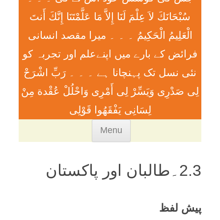
سُبْحَانَكَ لاَ عِلْمَ لَنَا إِلاَّ مَا عَلَّمْتَنَا إِنَّكَ أَنتَ
الْعَلِيمُ الْحَكِيمُ ۔ ۔ ۔ ميرا مقصد انسانی
فرائض کے بارے میں اپنےعلم اور تجربہ کو
نئی نسل تک پہنچانا ہے ۔ ۔ ۔ رَبِّ اشْرَحْ
لِی صَدْرِی وَيَسِّرْ لِی أَمْرِی وَاحْلُلْ عُقْدة مِنْ
لِسَانِی يَفْقَھُوا قَوْلِی
Skip
Menu
to
content
2.3۔طالبان اور پاکستان
پیش لفظ