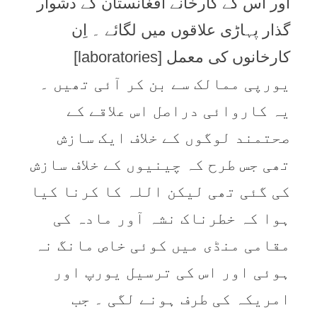
اور اس کے کارخانے افغانستان کے دشوار
گذار پہاڑی علاقوں میں لگائے ۔ اِن
کارخانوں کی معمل [laboratories]
یورپی ممالک سے بن کر آئی تھیں ۔
یہ کاروائی دراصل اس علاقے کے
صحتمند لوگوں کے خلاف ایک سازش
تھی جس طرح کہ چینیوں کے خلاف سازش
کی گئی تھی لیکن اللہ کا کرنا کیا
ہوا کہ خطرناک نشہ آور مادہ کی
مقامی منڈی میں کوئی خاص مانگ نہ
ہوئی اور اس کی ترسیل یورپ اور
امریکہ کی طرف ہونے لگی ۔ جب