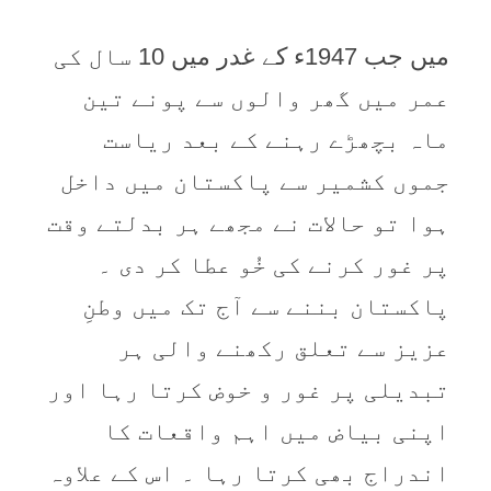
میں جب 1947ء کے غدر میں 10 سال کی
عمر میں گھر والوں سے پونے تین
ماہ بچھڑے رہنے کے بعد ریاست
جموں کشمیر سے پاکستان میں داخل
ہوا تو حالات نے مجھے ہر بدلتے وقت
پر غور کرنے کی خُو عطا کر دی ۔
پاکستان بننے سے آج تک میں وطنِ
عزیز سے تعلق رکھنے والی ہر
تبدیلی پر غور و خوض کرتا رہا اور
اپنی بیاض میں اہم واقعات کا
اندراج بھی کرتا رہا ۔ اس کے علاوہ