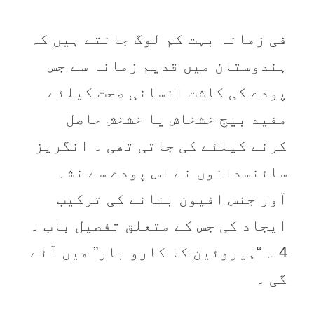
فی زمانہ بہت کم لوگ جانتے ہیں کہ
ہندوستان میں قدیم زمانہ سے جس
پودے کی کاشت انسانی صحت کیلئے
مفید بیج خشخاش یا خشخش حاصل
کرنے کیلئے کی جاتی تھی ۔ انگریز
سائنسدانوں نے اس پودے سے نشہ
آور جنس افیون بنانے کی ترکیب
ایجاد کی جس کے متعلق تفصیل باب ۔
4 ۔ “ہیروئین کا کارو بار” میں آئے
گی ۔