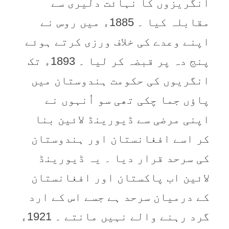
انگریزوں کا نہائت دلیری سے
مقابلہ کیا ۔ 1885ء میں روس نے
اپنے وعدے کی خلاف ورزی کرتے ہوئے
پنج دہ پر قبضہ کر لیا ۔ 1893ء تک
انگریوں کی حکومت ہندوستان میں
پاؤں جما چکی تھی سو اُنہوں نے
اپنی مرضی سے ڈیورینڈ لائین بنا
کر اسے افغانستان اور ہندوستان
کی سرحد قرار دیا ۔ یہ ڈیورینڈ
لائین اب پاکستان اور افغانستان
کے درمیان سرحد ہے جسے اس کے ارد
گرد رہنے والے نہیں مانتے ۔ 1921ء