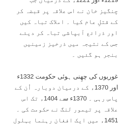
چنگیز خان نے اس علاقہ پر قبضہ کر
کے قتلِ عام کیا ۔ املاک تباہ کیں
اور ذرائع آبپاشی تباہ کر دیئے
جس کے نتیجہ میں ذرخیز زمینیں
بنجر ہو گئیں ۔
غوریوں کی چھِنی ہوئی حکومت 1332ء
اور 1370ء کے درمیان دوبارہ اُن کے
پاس رہی ۔ 1370ء سے 1404ء تک اس
علاقہ پر تیمور لنگ نے حکومت کی ۔
1451ء میں ایک افغان رہنما بہلول