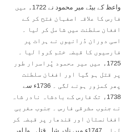
واعظ کے بیٹے میر محمود نے 1722ء میں
فارس کا علاقہ اصفہان فتح کر کے
افغان سلطنت میں شامل کر لیا ۔
اسی دوران دُرانیوں نے ہرات پر
فارسیوں کا قبضہ ختم کروا لیا ۔
1725ء میں میر محمود پُراسرار طور
پر قتل ہو گیا اور افغان سلطنت
پھر کمزور ہونے لگی ۔ 1736ء سے
1738ء تک فارس کے بادشاہ نادر شاہ
نے جنوب مشرقی فارس ۔ جنوب مغربی
افغانستان اور قندھار پر قبضہ کر
لیا ۔ 1747ء میں نادر شاہ قتل ہوا اور