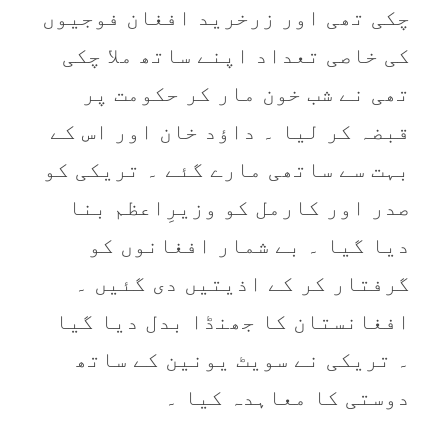
چکی تھی اور زرخرید افغان فوجیوں
کی خاصی تعداد اپنے ساتھ ملا چکی
تھی نے شب خون مار کر حکومت پر
قبضہ کر لیا ۔ داؤد خان اور اس کے
بہت سے ساتھی مارے گئے ۔ تریکی کو
صدر اور کارمل کو وزیرِاعظم بنا
دیا گیا ۔ بے شمار افغانوں کو
گرفتار کر کے اذیتیں دی گئیں ۔
افغانستان کا جھنڈا بدل دیا گیا
۔ تریکی نے سویٹ یونین کے ساتھ
دوستی کا معاہدہ کیا ۔