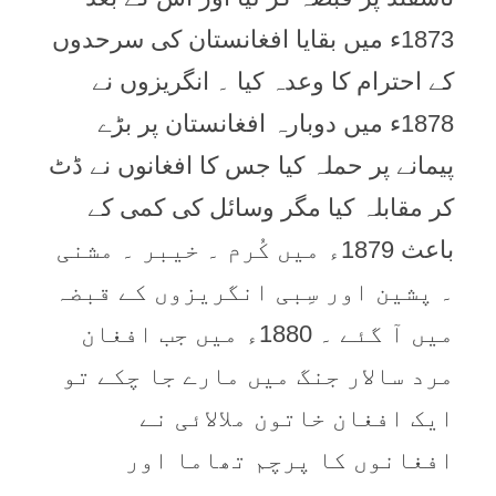
1873ء میں بقایا افغانستان کی سرحدوں
کے احترام کا وعدہ کیا ۔ انگریزوں نے
1878ء میں دوبارہ افغانستان پر بڑے
پیمانے پر حملہ کیا جس کا افغانوں نے ڈٹ
کر مقابلہ کیا مگر وسائل کی کمی کے
باعث 1879ء میں کُرم ۔ خیبر ۔ مشنی
۔ پشین اور سِبی انگریزوں کے قبضہ
میں آ گئے ۔ 1880ء میں جب افغان
مرد سالار جنگ میں مارے جا چکے تو
ایک افغان خاتون ملالائی نے
افغانوں کا پرچم تھاما اور