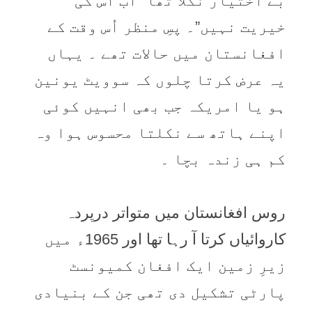
بے اختیار نکلا تھا “اب اس کی
خیریت نہیں”۔ پسِ منظر اُس وقت کے
افغانستان میں حالات تھے ۔ یہاں
یہ عرض کرتا چلوں کہ سوویٹ یونین
ہو یا امریکہ جب بھی انہیں کوئی
اپنے ہاتھ سے نکلتا محسوس ہوا وہ
کم ہی زندہ بچا ۔
روس افغانستان میں متواتر درپردہ
کاروائیاں کرتا آ رہا تھا اور 1965ء میں
زیرِ زمین ایک افغان کمیونسٹ
پارٹی تشکیل دی تھی جن کے بنیادی