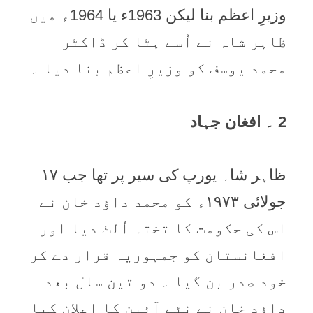
وزیرِ اعظم بنا لیکن 1963ء یا 1964ء میں
ظاہر شاہ نے اُسے ہٹا کر ڈاکٹر
محمد یوسف کو وزیرِ اعظم بنا دیا ۔
2 ۔ افغان جہاد
ظاہر شاہ یورپ کی سیر پر تھا جب ۱۷
جولائی ۱۹۷۳ء کو محمد داؤد خان نے
اس کی حکومت کا تختہ اُلٹ دیا اور
افغانستان کو جمہوریہ قرار دے کر
خود صدر بن گیا ۔ دو تین سال بعد
داؤد خان نے نئے آئین کا اعلان کیا