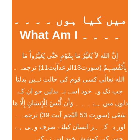
میں کیا ہوں ۔ ۔ ۔ ۔
۔ ۔ ۔ ۔ What Am I
إِنَّ الله لاَ يُغَيِّرُ مَا بِقَوْمٍ حَتَّی يُغَيِّرُواْ مَا
بِأَنْفُسِہِمْ (سورت13الرعدآیت11) ترجمہ ۔
الله تعالٰی کسی قوم کی حالت نہیں بدلتا
جب تک وہ خود اسے نہ بدلیں جو ان کے
دلوں میں ہے ۔ ۔ ۔ وَأَن لَّيْسَ لِلْإِنسَانِ إِلَّا مَا
سَعَی (سورت 53 النّجم آیت 39) ترجمہ ۔
اور یہ کہ ہر انسان کیلئے صرف وہی ہے
جس کی کوشش خود اس نے کی ۔ ۔ ۔