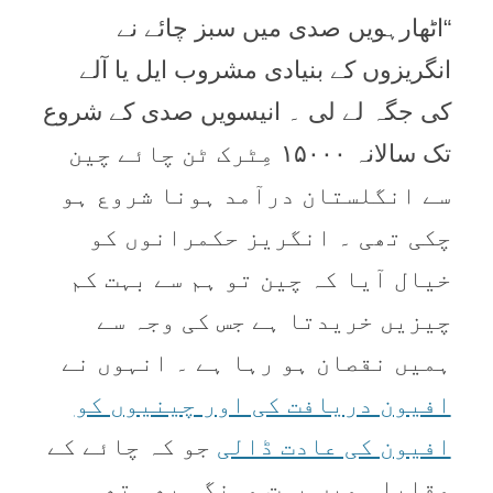
“اٹھارہویں صدی میں سبز چائے نے
انگریزوں کے بنیادی مشروب ایل یا آلے
کی جگہ لے لی ۔ انیسویں صدی کے شروع
تک سالانہ ۱۵۰۰۰ مِٹرک ٹن چائے چین
سے انگلستان درآمد ہونا شروع ہو
چکی تھی ۔ انگریز حکمرانوں کو
خیال آیا کہ چین تو ہم سے بہت کم
چیزیں خریدتا ہے جس کی وجہ سے
ہمیں نقصان ہو رہا ہے ۔ انہوں نے
افیون دریافت کی اور چینیوں کو
افیون کی عادت ڈالی
جو کہ چائے کے
مقابلہ میں بہت مہنگی بھی تھی ۔