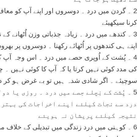
2 ۔ گردن میں درد ۔ دوسروں اور اپنے آپ کو معاف
کرنا سیکھیئے
3 ۔ کندھے میں درد ۔ زیادہ جذباتی وزن اُٹھانے کے
اپنے ہی کندھوں پر اُٹھائے رکھنا ۔ دوسروں پر بھرو
4 ۔ پُشت کے اُوپری حصے میں درد ۔ اس وجہ آپ کو
کی مدد کوئی نہیں کرتا یا کہ آپ کا کوئی نہیں ۔ چ
سوچیئے ۔ اگر شادی شدہ ہیں تو بے غرض ہو کر
5 ۔ پُشت کے نِچلے حِصے میں درد ۔ روزی یا د
درد سے نجات کیلئے اپنے اخراجات کی بہتر 
نتیجہ کیلئے پریشان نہ ہویئے
6 ۔ کوہنی میں درد زندگی میں تبدیلی کے خلاف م