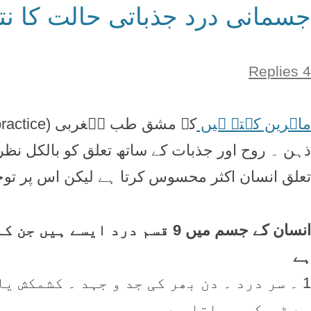
جسمانی درد جذباتی حالت کا نت
4 Replies
ماہرین کہتے ہیں
ذہن ۔ روح اور جذبات کے ساتھ تعلق کو بالکل نظر 
تعلق انسان اکثر محسوس کرتا ہے لیکن اس پر توجہ
انسان کے جسم میں 9 قسم درد ای
ہے
1 ۔ سر درد ۔ دن بھر کی جد و جہد ۔ کشمکش 
سے ٹھیک ہو جاتا ہے