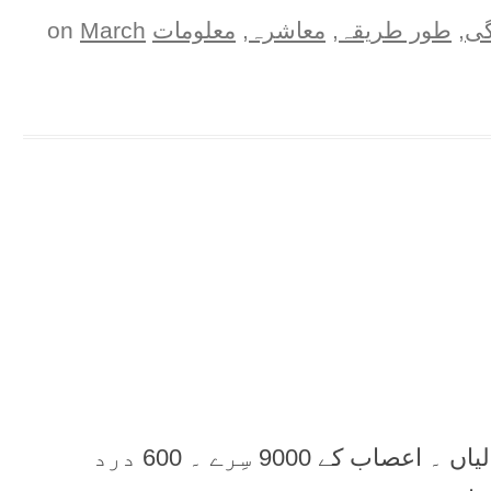
گی
,
طور طريقہ
,
معاشرہ
,
معلومات
on
March
ہمارے ہاتھ کے ایک مربع اِنچ میں 9 فٹ خون کی نالیاں ۔ اعصاب کے 9000 سِرے ۔ 600 درد