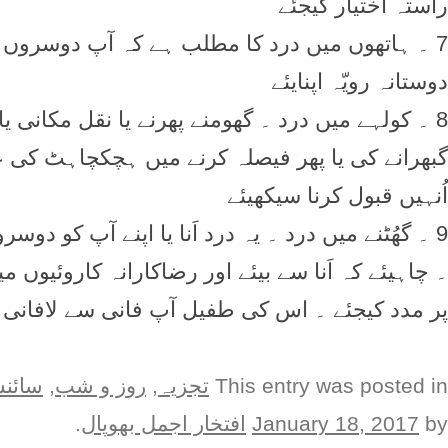
راستہ اختیار کیجئے
7 ۔ ہاتھوں میں درد کا مطلب ہے کہ آپ دوسروں 
دوستانہ رویّہ اپنایئے
8 ۔ کولہے میں درد ۔ گھومنے پھرنے یا نقل مکانی ی
گبھرانے کی یا پھر فیصلہ کرنے میں ہچکچاہٹ کی 
اُنہیں قبول کرنا سیکھیئے
9 ۔ گھُٹنے میں درد ۔ یہ درد اَنا یا اپنے آپ کو 
۔ چاہیئے کہ اَنا سے بیئے اور رضاکارانہ کاروئیو
پر مدد کیجئے ۔ اس کی طفیل آپ فانی سے لافانی 
This entry was posted in
تجزیہ
,
روز و شب
,
سائن
by
January 18, 2017
افتخار اجمل بھوپال
.