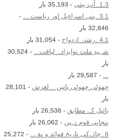
1.3۔آپ بیتی
- 35,193 بار
3.1۔بنی اسراءیل اور ریاست ...
-
32,846 بار
4.1۔رشتۂ ازدواج
- 31,054 بار
شہیدِ ملت نوابزادہ لیاقت...
- 30,524
بار
...
- 29,587 بار
چھوٹی چھوٹی باتیں ۔ لغزش
- 28,101
بار
بائبل کے مطابق
- 26,538 بار
پنجابی قوم نہیں
- 26,062 بار
6۔چائےکی تاریخ فوائد و نق...
- 25,272