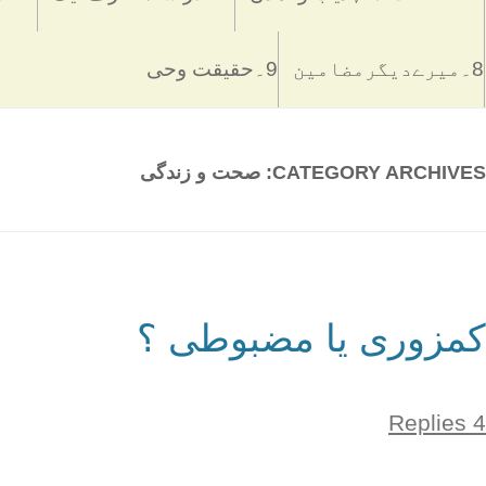
8۔میرےدیگرمضامین
9۔حقیقت وحی
CATEGORY ARCHIVES:
صحت و زندگی
کمزوری یا مضبوطی ؟
4 Replies