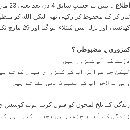
اطلاع
کھانسی اور نزلہ میں مُبتلاء ہو گیا اور 29 مارچ تک طبعیت کافی خراب رہی
کمزوری یا مضبوطی ؟
درُست کہ آپ کمزور ہیں
لیکن جو عوامل آپ کی کمزوری عیاں کرتے ہی
وہی بالآخر آپ کو مضبوط بھی بناتے ہیں
زندگی کے تلخ لمحوں کو قبول کرتے ہوئے کوشش جا
زندگی کے اُتار چڑھاؤ ہی تجربہ کار اور ک