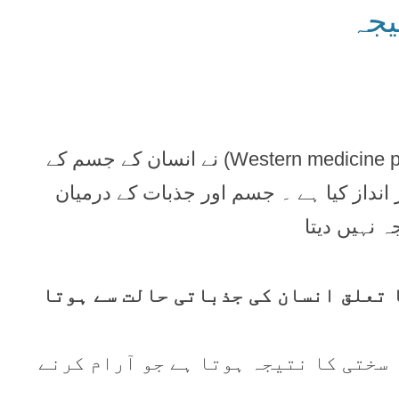
یجہ
کہ مشق طب مٖغربی (Western medicine practice) نے انسان کے جسم کے
انداز کیا ہے ۔ جسم اور جذبات کے درمیان
 نہیں دیتا
سے ہیں جن کا تعلق انسان کی جذباتی حالت سے ہوتا
یا سختی کا نتیجہ ہوتا ہے جو آرام کرنے