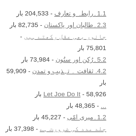
1.1۔رابطہ و تعارف
- 204,533 بار
2.3۔طالبان اور پاکستان
- 82,735 بار
جانور بھی عقل رکھتے ہیں
-
75,801 بار
5.2۔رُکن اور ستُون
- 73,984 بار
4.2. ثقافت ۔ تہذیب و تمدن
- 59,909
بار
- 58,926 بار
Let Joe Do It
...
- 48,365 بار
1.2۔میری امّی
- 45,227 بار
جلد مدد کی ضرورت ہے
- 37,398 بار