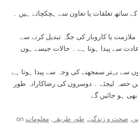
کے ساتھ تعلقات یا تعاون سے ہچکچاتے ہیں ۔
ا ملازمت یا کاروبار کی جگہ تبدیل کرنے سے
عادت سے پیدا ہوتا ہے ۔ حالات جیسے ہوں
دوسروں سے بہتر سمجھنے کی وجہ سے پیدا ہوتا ہے
ں میں حصہ لیجئے ۔ دوسروں کی رضاکارانہ طور
بھی ہو جائیں گے
س
,
صحت و زندگی
,
طور طريقہ
,
معلومات
on