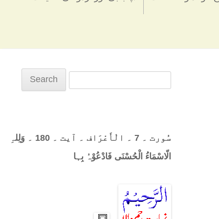
Search
for:
سُورت ۔ 7 ۔ الْأَعْرَاف ۔ آیت ۔ 180 ۔ وَلِلہِ
الّاسْمَاءُ الْحُسْنَی فَادْعُوْہُ بِہا