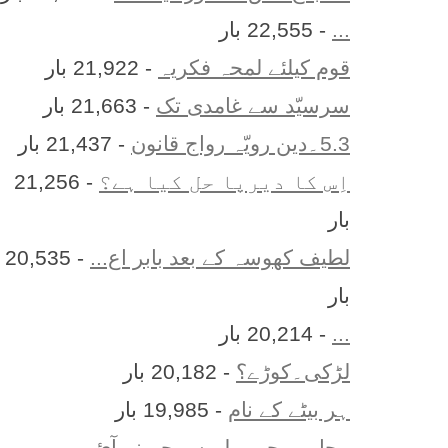
...
- 22,555 بار
قوم کیلئے لمحہ فکریہ
- 21,922 بار
سرسیّد سے غامدی تک
- 21,663 بار
5.3۔دین رویّہ رواج قانون
- 21,437 بار
اِس کا ديرپا حل کيا ہے؟
- 21,256
بار
لطیف کھوسہ کے بعد بابر اع...
- 20,535
بار
...
- 20,214 بار
لڑکی۔کوڑے؟
- 20,182 بار
ہر بيٹے کے نام
- 19,985 بار
محاورے جو پہلے سمجھ نہ آئ...
-