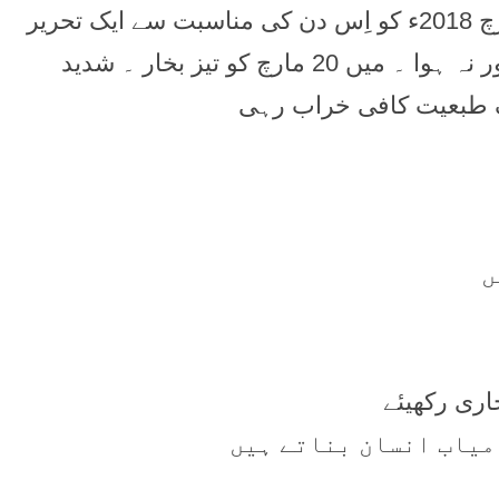
۔ میں نے حسبِ سابق 4 دن بعد یعنی 23 مارچ 2018ء کو اِس دن کی مناسبت سے ایک تحریر
تیار کر کے محفوظ کر رکھی تھی لیکن الله کو منظور نہ ہوا ۔ میں 20 مارچ کو تیز بخار ۔ شدید
ں
ری رکھیئے
امیاب انسان بناتے ہیں