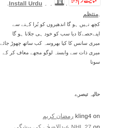
.
۔ ۔
Install Urdu
.
.
منتظم
کچھ نہیں ہو گا اندھیروں کو بُرا کہنے سے
اپنےحصےکا دیا سب کو خود ہی جلانا ہو گا
میری سانس کا کیا بھروسہ کب ساتھ چھوڑ جائے
میری ذات سے وابستہ لوگو مجھے معاف کر کے
سونا
حالیہ تبصرے
on
kling4
رمضان کریم
on
NHL 27
عیدالاضحٰے کی پیشگی