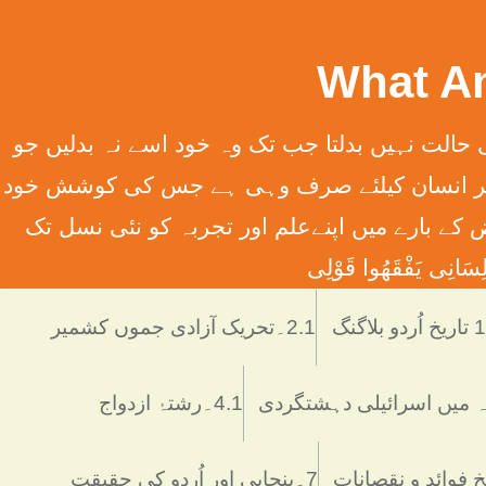
سِہِمْ (سورت13الرعدآیت11) ترجمہ ۔ الله تعالٰی کسی قوم کی حالت نہیں بدلتا جب تک وہ خود اسے نہ بدلیں جو
َانِ إِلَّا مَا سَعَی (سورت 53 النّجم آیت 39) ترجمہ ۔ اور یہ کہ ہر انسان کیلئے صرف وہی ہے جس کی کوشش خود
 انسانی فرائض کے بارے میں اپنےعلم اور تجربہ کو نئی نسل تک
َانِی يَفْقَھُوا قَوْلِی
دو بلاگنگ
2.1۔تحریک آزادی جموں کشمیر
4.1۔رشتۂ ازدواج
7۔پنجابی اور اُردو کی حقیقت