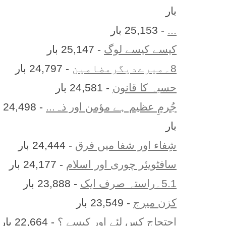
بار
...
- 25,153 بار
کیسے کیسے لوگ
- 25,147 بار
8۔میرےدیگرمضامین
- 24,797 بار
حسبہ کا قانون
- 24,581 بار
جُرمِ عظیم ہے مؤمن اور ذہ...
- 24,498
بار
شِفاء اور شفا میں فرق
- 24,444 بار
سافٹویئر چوری اور اسلام
- 24,177 بار
5.1۔راستہ صرف ایک
- 23,888 بار
کزن ميرج
- 23,549 بار
احتجاج کس لئے اور کیسے ؟
- 22,664 بار