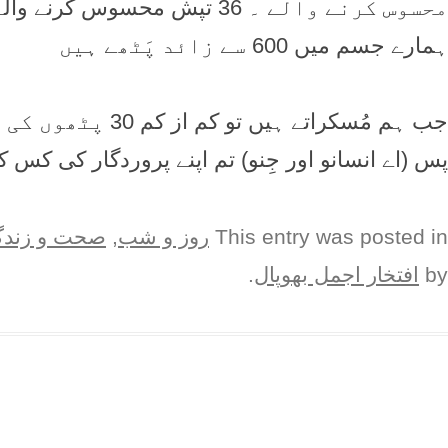
محسوس کرنے والے ۔ 36 تپش محسوس کرنے والے اور 75 دباؤ محسوس کرنے والے ہیں
ہمارے جسم میں 600 سے زائد پَٹھے ہیں
جب ہم مُسکراتے ہیں تو کم از کم 30 پٹھوں کی ورزش ہو جاتی ہے
پس (اے انسانو اور جِنو) تم اپنے پروردگار کی کس 
This entry was posted in
روز و شب
,
صحت و زند
by
افتخار اجمل بھوپال
.