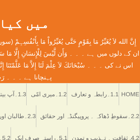
میں کیا ہوں
اس نے کی ۔ ۔ ۔ سُبْحَانَكَ لاَ عِلْمَ لَنَا إِلاَّ مَا عَل
پہنچانا ہے ۔ ۔ ۔ رَبِّ اش
HOME
1.1۔رابطہ و تعارف
1.2۔میری امّی
1.3۔آپ بیتی
2.2۔سقوطِ ڈھاکہ ۔ پروپیگنڈہ اور حقائق
2.3۔طالبان اور پاکستان
4.2. ثقافت ۔ تہذیب و تمدن
5.1۔راستہ صرف ایک
5.2۔رُکن اور ستُون