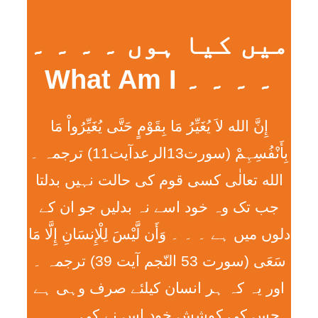
میں کیا ہوں ۔ ۔ ۔ ۔
۔ ۔ ۔ ۔ What Am I
إِنَّ الله لاَ يُغَيِّرُ مَا بِقَوْمٍ حَتَّی يُغَيِّرُواْ مَا
بِأَنْفُسِہِمْ (سورت13الرعدآیت11) ترجمہ ۔
الله تعالٰی کسی قوم کی حالت نہیں بدلتا
جب تک وہ خود اسے نہ بدلیں جو ان کے
دلوں میں ہے ۔ ۔ ۔ وَأَن لَّيْسَ لِلْإِنسَانِ إِلَّا مَا
سَعَی (سورت 53 النّجم آیت 39) ترجمہ ۔
اور یہ کہ ہر انسان کیلئے صرف وہی ہے
جس کی کوشش خود اس نے کی ۔ ۔ ۔