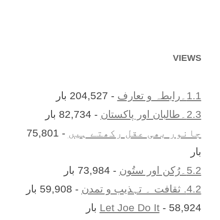
VIEWS
1.1۔رابطہ و تعارف
- 204,527 بار
2.3۔طالبان اور پاکستان
- 82,734 بار
جانور بھی عقل رکھتے ہیں
- 75,801
بار
5.2۔رُکن اور ستُون
- 73,984 بار
4.2. ثقافت ۔ تہذیب و تمدن
- 59,908 بار
- 58,924 بار
Let Joe Do It