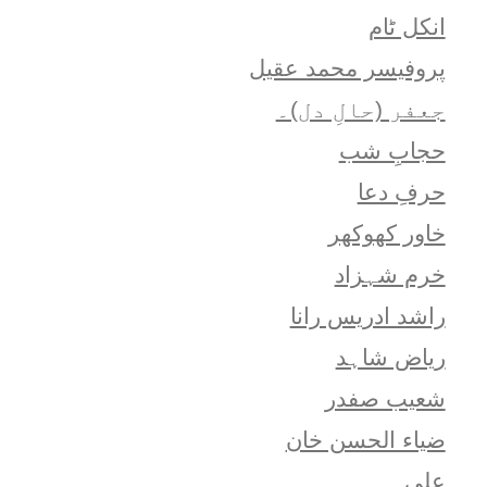
انکل ٹام
پروفیسر محمد عقیل
جعفر (حالِ دل)۔
حجابِ شب
حرفِ دعا
خاور کھوکھر
خرم شہزاد
راشد ادریس رانا
ریاض شاہد
شعيب صفدر
ضیاء الحسن خان
علی