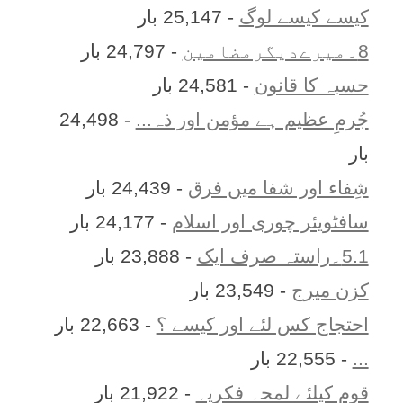
کیسے کیسے لوگ
- 25,147 بار
8۔میرےدیگرمضامین
- 24,797 بار
حسبہ کا قانون
- 24,581 بار
جُرمِ عظیم ہے مؤمن اور ذہ...
- 24,498
بار
شِفاء اور شفا میں فرق
- 24,439 بار
سافٹویئر چوری اور اسلام
- 24,177 بار
5.1۔راستہ صرف ایک
- 23,888 بار
کزن ميرج
- 23,549 بار
احتجاج کس لئے اور کیسے ؟
- 22,663 بار
...
- 22,555 بار
قوم کیلئے لمحہ فکریہ
- 21,922 بار