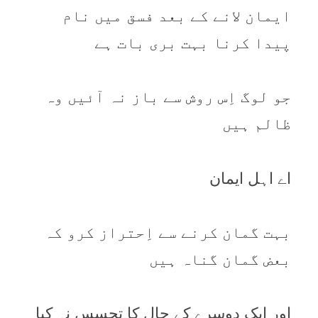
ایمان لانے کے بعد فسق میں نام
پیدا کرنا بہت بری بات ہے
جو لوگ اِس روش سے باز نہ آئیں وہ
ظالم ہیں
اے اہل ایمان
بہت گمان کرنے سے اِحتراز کرو کہ
بعض گمان گناہ ہیں
اور ایک دوسرے کے حال کا تجسس نہ کیا