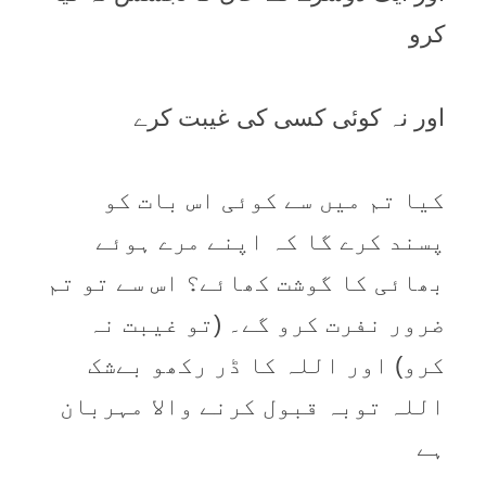
کرو
اور نہ کوئی کسی کی غیبت کرے
کیا تم میں سے کوئی اس بات کو
پسند کرے گا کہ اپنے مرے ہوئے
بھائی کا گوشت کھائے؟ اس سے تو تم
ضرور نفرت کرو گے۔ (تو غیبت نہ
کرو) اور اللہ کا ڈر رکھو بےشک
اللہ توبہ قبول کرنے والا مہربان
ہے