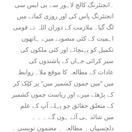
۔انجنئرنگ کالج لاہور سے بی ایس سی
انجنئرنگ پاس کی اور روزی کمانے میں
لگ گیا۔ ملازمت کے دوران اللہ نے قومی
اہمیت کے کئی منصوبے میرے ہاتھوں
تکمیل کو پہنچائے اور کئی ملکوں کی
سیر کرائی جہاں کے باشندوں کی
عادات کے مطالعہ کا موقع ملا۔ روابط
میں "میں جموں کشمیر میں" پر کلِک کر
کے پڑھئے میرے اور ریاست جموں کشمیر
کے متعلق حقائق جو پہلے آپ کے علم
میں شائد ہی آئے ہوں گے ۔ ۔ ۔
دلچسپیاں ۔ مطالعہ ۔ مضمون نویسی ۔