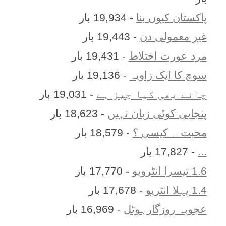
پاکستان کیوں بنا
- 19,934 بار
غیر معمولی دن
- 19,443 بار
مرد عورت اختلاط
- 19,431 بار
سوچ کا ایک زاویہ
- 19,136 بار
چائے بھی کیا چیز ہے
- 19,031 بار
پنجابی کوئی زبان نہیں
- 18,623 بار
محبت ۔ کیسی ؟
- 18,579 بار
...
- 17,827 بار
1.6 تیسرا انٹرویو
- 17,770 بار
1.4 پہلا انٹریو
- 17,678 بار
عجوبہ روزگارہوٹل
- 16,969 بار