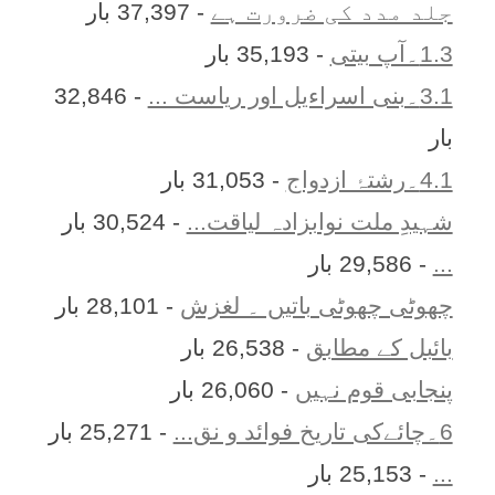
جلد مدد کی ضرورت ہے
- 37,397 بار
1.3۔آپ بیتی
- 35,193 بار
3.1۔بنی اسراءیل اور ریاست ...
- 32,846
بار
4.1۔رشتۂ ازدواج
- 31,053 بار
شہیدِ ملت نوابزادہ لیاقت...
- 30,524 بار
...
- 29,586 بار
چھوٹی چھوٹی باتیں ۔ لغزش
- 28,101 بار
بائبل کے مطابق
- 26,538 بار
پنجابی قوم نہیں
- 26,060 بار
6۔چائےکی تاریخ فوائد و نق...
- 25,271 بار
...
- 25,153 بار