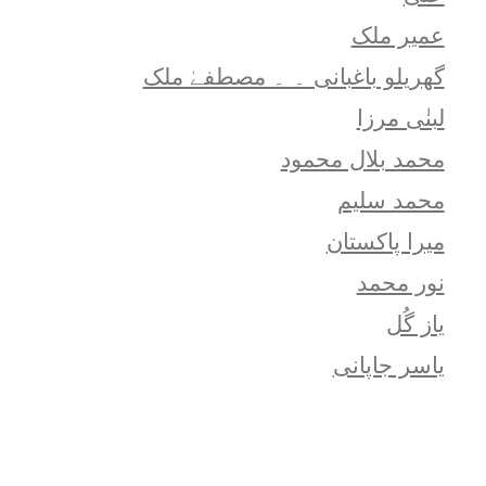
عمیر ملک
گھریلو باغبانی ۔ ۔ مصطفےٰ ملک
لبنٰی مرزا
محمد بلال محمود
محمد سلیم
میرا پاکستان
نور محمد
یاز گُل
یاسر جاپانی