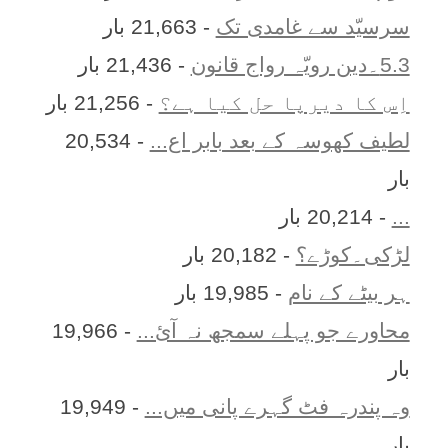
سرسیّد سے غامدی تک
- 21,663 بار
5.3۔دین رویّہ رواج قانون
- 21,436 بار
اِس کا ديرپا حل کيا ہے؟
- 21,256 بار
لطیف کھوسہ کے بعد بابر اع...
- 20,534
بار
...
- 20,214 بار
لڑکی۔کوڑے؟
- 20,182 بار
ہر بيٹے کے نام
- 19,985 بار
محاورے جو پہلے سمجھ نہ آئ...
- 19,966
بار
وہ پندرہ فٹ گہرے پانی میں...
- 19,949
بار