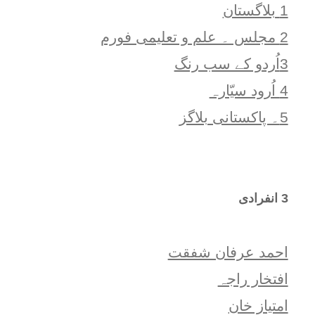
1 بلاگستان
2 مجلس ۔ علم و تعلیمی فورم
3اُردو کے سب رنگ
4 اُرود سیّارہ
5۔ پاکستانی بلاگز
3 انفرادی
احمد عرفان شفقت
افتخار راجہ
امتياز خان