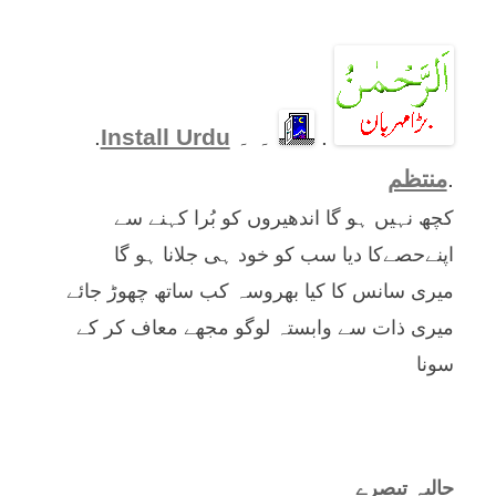
.
۔ ۔
Install Urdu
.
.
منتظم
کچھ نہیں ہو گا اندھیروں کو بُرا کہنے سے
اپنےحصےکا دیا سب کو خود ہی جلانا ہو گا
میری سانس کا کیا بھروسہ کب ساتھ چھوڑ جائے
میری ذات سے وابستہ لوگو مجھے معاف کر کے
سونا
حالیہ تبصرے