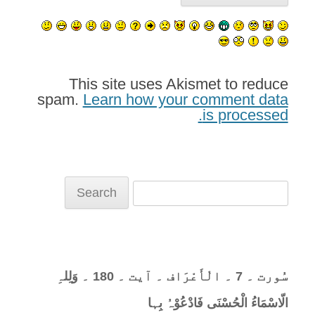
This site uses Akismet to reduce
spam.
Learn how your comment data
is processed.
Search
for:
سُورت ۔ 7 ۔ الْأَعْرَاف ۔ آیت ۔ 180 ۔ وَلِلہِ
الّاسْمَاءُ الْحُسْنَی فَادْعُوْہُ بِہا