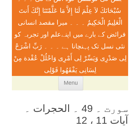
سُبْحَانَكَ لاَ عِلْمَ لَنَا إِلاَّ مَا عَلَّمْتَنَا إِنَّكَ أَنتَ
الْعَلِيمُ الْحَكِيمُ ۔ ۔ ۔ ميرا مقصد انسانی
فرائض کے بارے میں اپنےعلم اور تجربہ کو
نئی نسل تک پہنچانا ہے ۔ ۔ ۔ رَبِّ اشْرَحْ
لِی صَدْرِی وَيَسِّرْ لِی أَمْرِی وَاحْلُلْ عُقْدة مِنْ
لِسَانِی يَفْقَھُوا قَوْلِی
Skip
Menu
to
content
سورت ۔ 49 ۔ الحجرات ۔
آیات 11 ، 12