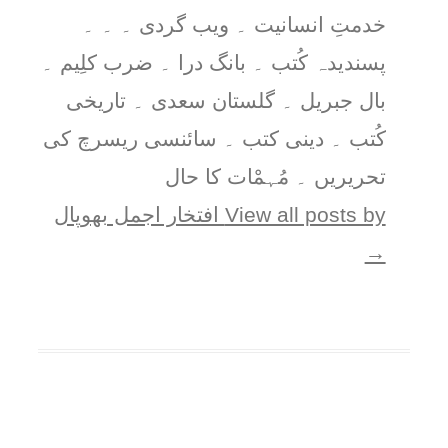
خدمتِ انسانیت ۔ ویب گردی ۔ ۔ ۔
پسندیدہ کُتب ۔ بانگ درا ۔ ضرب کلِیم ۔
بال جبریل ۔ گلستان سعدی ۔ تاریخی
کُتب ۔ دینی کتب ۔ سائنسی ریسرچ کی
تحریریں ۔ مُہمْات کا حال
View all posts by افتخار اجمل بھوپال
→