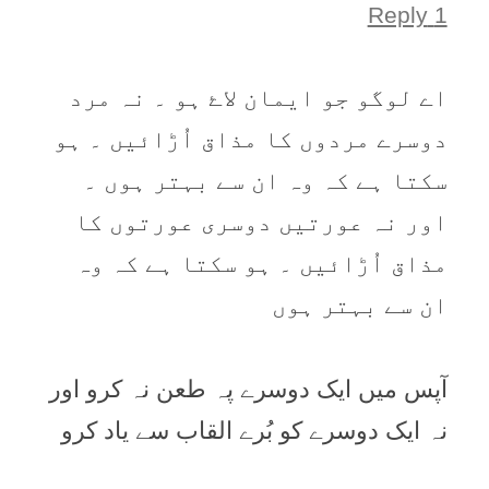
1 Reply
اے لوگو جو ایمان لاۓ ہو ۔ نہ مرد
دوسرے مردوں کا مذاق اُڑائیں ۔ ہو
سکتا ہے کہ وہ ان سے بہتر ہوں ۔
اور نہ عورتیں دوسری عورتوں کا
مذاق اُڑائیں ۔ ہو سکتا ہے کہ وہ
ان سے بہتر ہوں
آپس میں ایک دوسرے پہ طعن نہ کرو اور
نہ ایک دوسرے کو بُرے القاب سے یاد کرو