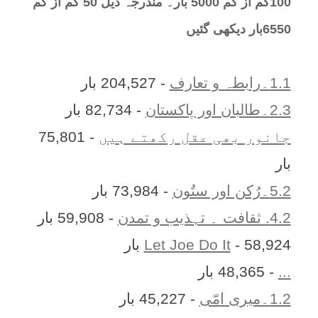
100کم از کم 5000 بار۔ مندرجہ ذیل 50 کم از کم
6550بار دیکھی گئیں
1.1۔رابطہ و تعارف
- 204,527 بار
2.3۔طالبان اور پاکستان
- 82,734 بار
جانور بھی عقل رکھتے ہیں
- 75,801
بار
5.2۔رُکن اور ستُون
- 73,984 بار
4.2. ثقافت ۔ تہذیب و تمدن
- 59,908 بار
- 58,924 بار
Let Joe Do It
...
- 48,365 بار
1.2۔میری امّی
- 45,227 بار