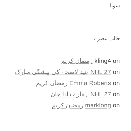
سونا
حالیہ تبصرے
on
kling4
رمضان کریم
on
NHL 27
عیدالاضحٰے کی پیشگی مبارک
on
Emma Roberts
رمضان کریم
on
NHL 27
ہمارے دادا جان
on
marklong
رمضان کریم