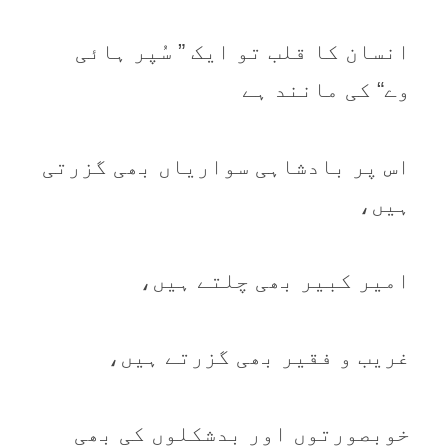
انسان کا قلب تو ایک ” سُپر ہائی
وے“ کی مانند ہے
اس پر بادشاہی سواریاں بھی گزرتی
ہیں،
امیر کبیر بھی چلتے ہیں،
غریب و فقیر بھی گزرتے ہیں،
خوبصورتوں اور بدشکلوں کی بھی