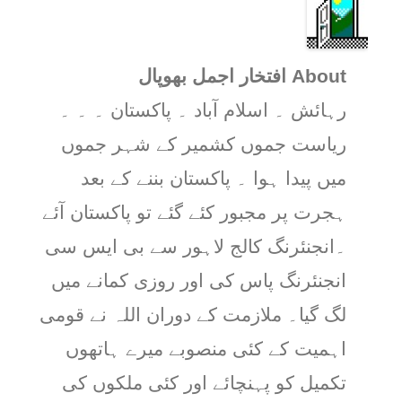
About افتخار اجمل بھوپال
رہائش ۔ اسلام آباد ۔ پاکستان ۔ ۔ ۔
ریاست جموں کشمیر کے شہر جموں
میں پیدا ہوا ۔ پاکستان بننے کے بعد
ہجرت پر مجبور کئے گئے تو پاکستان آئے
۔انجنئرنگ کالج لاہور سے بی ایس سی
انجنئرنگ پاس کی اور روزی کمانے میں
لگ گیا۔ ملازمت کے دوران اللہ نے قومی
اہمیت کے کئی منصوبے میرے ہاتھوں
تکمیل کو پہنچائے اور کئی ملکوں کی