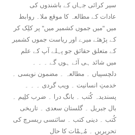
سیر کرائی جہاں کے باشندوں کی
عادات کے مطالعہ کا موقع ملا۔ روابط
میں "میں جموں کشمیر میں" پر کلِک کر
کے پڑھئے میرے اور ریاست جموں کشمیر
کے متعلق حقائق جو پہلے آپ کے علم
میں شائد ہی آئے ہوں گے ۔ ۔ ۔
دلچسپیاں ۔ مطالعہ ۔ مضمون نویسی ۔
خدمتِ انسانیت ۔ ویب گردی ۔ ۔ ۔
پسندیدہ کُتب ۔ بانگ درا ۔ ضرب کلِیم ۔
بال جبریل ۔ گلستان سعدی ۔ تاریخی
کُتب ۔ دینی کتب ۔ سائنسی ریسرچ کی
تحریریں ۔ مُہمْات کا حال