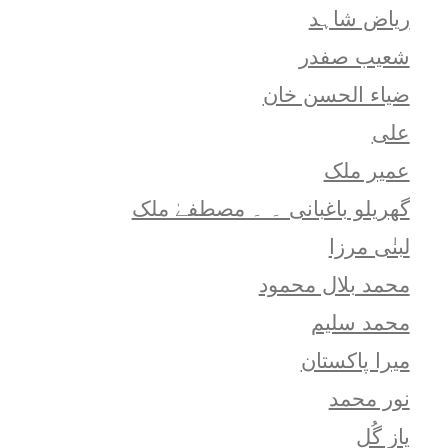
ریاض شاہد
شعيب صفدر
ضیاء الحسن خان
علی
عمیر ملک
گھریلو باغبانی ۔ ۔ مصطفےٰ ملک
لبنٰی مرزا
محمد بلال محمود
محمد سلیم
میرا پاکستان
نور محمد
یاز گُل