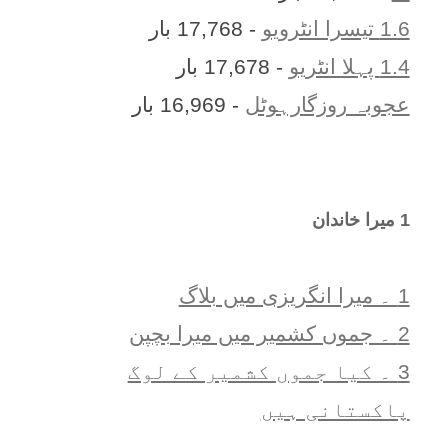
1.6 تیسرا انٹرویو
- 17,768 بار
1.4 پہلا انٹریو
- 17,678 بار
عجوبہ روزگارہوٹل
- 16,969 بار
1 ميرا خاندان
1 ۔ ميرا انگريزی ميں بلاگ
2 ۔ جموں کشمیر میں میرا بچپن
3 ۔ کیا جموں کشمیر کے لوگ
پاکستانی ہیں