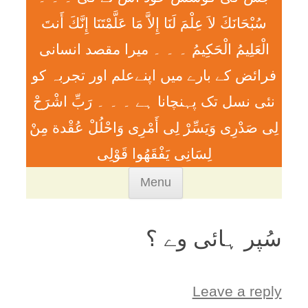
سُبْحَانَكَ لاَ عِلْمَ لَنَا إِلاَّ مَا عَلَّمْتَنَا إِنَّكَ أَنتَ
الْعَلِيمُ الْحَكِيمُ ۔ ۔ ۔ ميرا مقصد انسانی
فرائض کے بارے میں اپنےعلم اور تجربہ کو
نئی نسل تک پہنچانا ہے ۔ ۔ ۔ رَبِّ اشْرَحْ
لِی صَدْرِی وَيَسِّرْ لِی أَمْرِی وَاحْلُلْ عُقْدة مِنْ
لِسَانِی يَفْقَھُوا قَوْلِی
Skip
Menu
to
content
سُپر ہائی وے ؟
Leave a reply