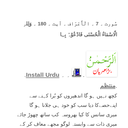
سُورت ۔ 7 ۔ الْأَعْرَاف ۔ آیت ۔ 180 ۔ وَلِلہِ
الّاسْمَاءُ الْحُسْنَی فَادْعُوْہُ بِہا
.
۔ ۔
Install Urdu
.
.
منتظم
کچھ نہیں ہو گا اندھیروں کو بُرا کہنے سے
اپنےحصےکا دیا سب کو خود ہی جلانا ہو گا
میری سانس کا کیا بھروسہ کب ساتھ چھوڑ جائے
میری ذات سے وابستہ لوگو مجھے معاف کر کے