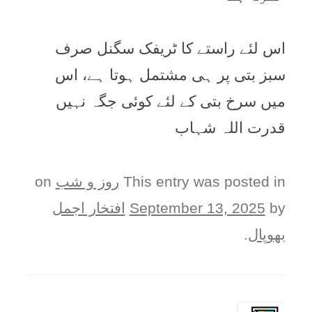
اس لئے راستے کا ٹریفک سگنل صرف
سبز بتی پر ہی مشتمل ہوتا ہے، اس
میں سرخ بتی کے لئے کوئی جگہ نہیں
قدرت اللہ شہاب
This entry was posted in
روز و شب
on
by
September 13, 2025
افتخار اجمل
بھوپال
.