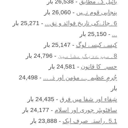
بائبل کے مطابق
- 26,538 بار
پنجابی قوم نہیں
- 26,060 بار
6۔چائےکی تاریخ فوائد و نق...
- 25,271 بار
...
- 25,150 بار
کیسے کیسے لوگ
- 25,147 بار
8۔میرےدیگرمضامین
- 24,796 بار
حسبہ کا قانون
- 24,581 بار
جُرمِ عظیم ہے مؤمن اور ذہ...
- 24,498
بار
شِفاء اور شفا میں فرق
- 24,435 بار
سافٹویئر چوری اور اسلام
- 24,177 بار
5.1۔راستہ صرف ایک
- 23,888 بار