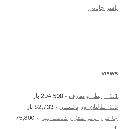
یاسر جاپانی
VIEWS
1.1۔رابطہ و تعارف
- 204,508 بار
2.3۔طالبان اور پاکستان
- 82,733 بار
جانور بھی عقل رکھتے ہیں
- 75,800
بار