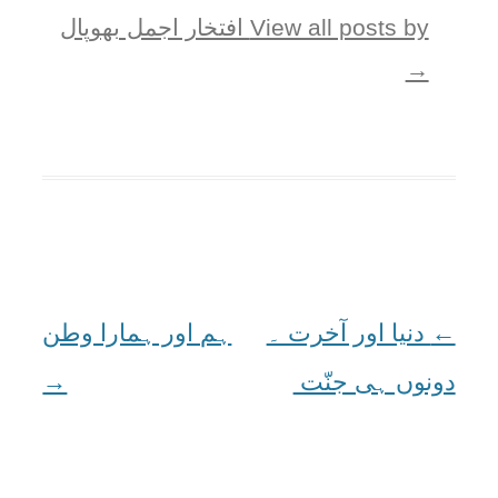
View all posts by افتخار اجمل بھوپال
→
←
Post
دنیا اور آخرت ۔
ہم اور ہمارا وطن
navigation
دونوں ہی جنّت
→