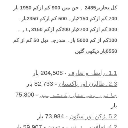
کل تحارير2485 ۔ جن میں 900 کم ازکم 1950 بار
700 کم ازکم 2150بار۔ 500 کم ازکم 2350بار۔
300 کم ازکم 2700بار 200کم ازکم 3150بار ۔
100کم از کم 5000 بار۔ مندرجہ ذیل 50 کم از کم
6550بار دیکھی گئیں
1.1۔رابطہ و تعارف
- 204,508 بار
2.3۔طالبان اور پاکستان
- 82,733 بار
جانور بھی عقل رکھتے ہیں
- 75,800
بار
5.2۔رُکن اور ستُون
- 73,984 بار
4.2. ثقافت ۔ تہذیب و تمدن
- 59,907 بار