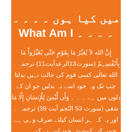
میں کیا ہوں ۔ ۔ ۔ ۔
۔ ۔ ۔ ۔ What Am I
إِنَّ الله لاَ يُغَيِّرُ مَا بِقَوْمٍ حَتَّی يُغَيِّرُواْ مَا
بِأَنْفُسِہِمْ (سورت13الرعدآیت11) ترجمہ ۔
الله تعالٰی کسی قوم کی حالت نہیں بدلتا
جب تک وہ خود اسے نہ بدلیں جو ان کے
دلوں میں ہے ۔ ۔ ۔ وَأَن لَّيْسَ لِلْإِنسَانِ إِلَّا مَا
سَعَی (سورت 53 النّجم آیت 39) ترجمہ ۔
اور یہ کہ ہر انسان کیلئے صرف وہی ہے
جس کی کوشش خود اس نے کی ۔ ۔ ۔