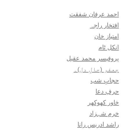
احمد عرفان شفقت
افتخار راجہ
امتياز خان
انکل ٹام
پروفیسر محمد عقیل
جعفر (حالِ دل)۔
حجابِ شب
حرفِ دعا
خاور کھوکھر
خرم شہزاد
راشد ادریس رانا