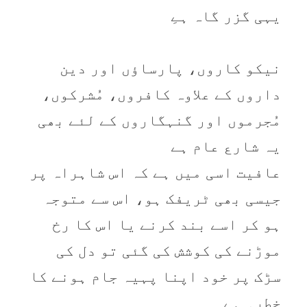
یہی گزر گاہ ہےِ
نیکو کاروں، پارساؤں اور دین
داروں کے علاوہ کافروں، مُشرکوں،
مُجرموں اور گنہگاروں کے لئے بھی
یہ شارع عام ہے
عافیت اسی میں ہے کہ اس شاہراہ پر
جیسی بھی ٹریفک ہو، اس سے متوجہ
ہو کر اسے بند کرنے یا اس کا رخ
موڑنے کی کوشش کی گئی تو دل کی
سڑک پر خود اپنا پہیہ جام ہونے کا
خطرہ ہے