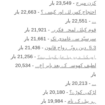
کزن ميرج
- 23,549 بار
احتجاج کس لئے اور کیسے ؟
- 22,663 بار
...
- 22,551 بار
قوم کیلئے لمحہ فکریہ
- 21,921 بار
سرسیّد سے غامدی تک
- 21,661 بار
5.3۔دین رویّہ رواج قانون
- 21,436 بار
اِس کا ديرپا حل کيا ہے؟
- 21,256 بار
لطیف کھوسہ کے بعد بابر اع...
- 20,534
بار
...
- 20,213 بار
لڑکی۔کوڑے؟
- 20,180 بار
ہر بيٹے کے نام
- 19,984 بار