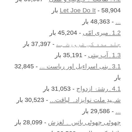
- 58,904 بار
Let Joe Do It
...
- 48,363 بار
1.2۔میری امّی
- 45,204 بار
جلد مدد کی ضرورت ہے
- 37,397 بار
1.3۔آپ بیتی
- 35,191 بار
3.1۔بنی اسراءیل اور ریاست ...
- 32,845
بار
4.1۔رشتۂ ازدواج
- 31,053 بار
شہیدِ ملت نوابزادہ لیاقت...
- 30,523 بار
...
- 29,586 بار
چھوٹی چھوٹی باتیں ۔ لغزش
- 28,099 بار