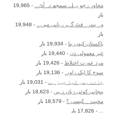
محاورے جو پہلے سمجھ نہ آئ...
- 19,965
بار
وہ پندرہ فٹ گہرے پانی میں...
- 19,948
بار
پاکستان کیوں بنا
- 19,934 بار
غیر معمولی دن
- 19,440 بار
مرد عورت اختلاط
- 19,426 بار
سوچ کا ایک زاویہ
- 19,136 بار
چائے بھی کیا چیز ہے
- 19,031 بار
پنجابی کوئی زبان نہیں
- 18,623 بار
محبت ۔ کیسی ؟
- 18,579 بار
...
- 17,826 بار