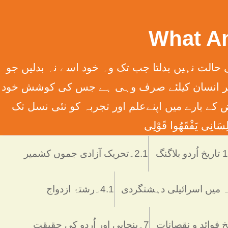
سِہِمْ (سورت13الرعدآیت11) ترجمہ ۔ الله تعالٰی کسی قوم کی حالت نہیں بدلتا جب تک وہ خود اسے نہ بدلیں جو
َانِ إِلَّا مَا سَعَی (سورت 53 النّجم آیت 39) ترجمہ ۔ اور یہ کہ ہر انسان کیلئے صرف وہی ہے جس کی کوشش خود
 انسانی فرائض کے بارے میں اپنےعلم اور تجربہ کو نئی نسل تک
َانِی يَفْقَھُوا قَوْلِی
دو بلاگنگ
2.1۔تحریک آزادی جموں کشمیر
4.1۔رشتۂ ازدواج
7۔پنجابی اور اُردو کی حقیقت