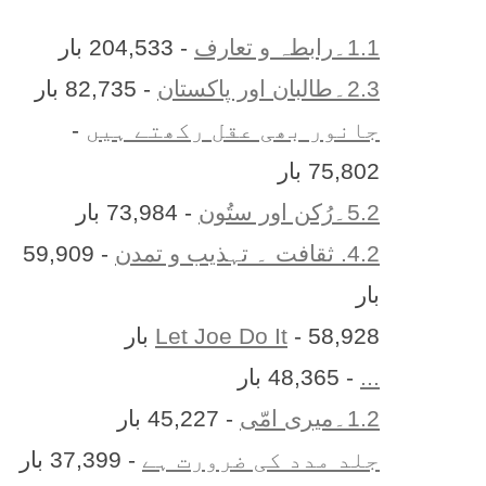
1.1۔رابطہ و تعارف
- 204,533 بار
2.3۔طالبان اور پاکستان
- 82,735 بار
جانور بھی عقل رکھتے ہیں
-
75,802 بار
5.2۔رُکن اور ستُون
- 73,984 بار
4.2. ثقافت ۔ تہذیب و تمدن
- 59,909
بار
- 58,928 بار
Let Joe Do It
...
- 48,365 بار
1.2۔میری امّی
- 45,227 بار
جلد مدد کی ضرورت ہے
- 37,399 بار