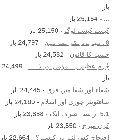
بار
...
- 25,154 بار
کیسے کیسے لوگ
- 25,150 بار
8۔میرےدیگرمضامین
- 24,797 بار
حسبہ کا قانون
- 24,582 بار
جُرمِ عظیم ہے مؤمن اور ذہ...
- 24,499
بار
شِفاء اور شفا میں فرق
- 24,445 بار
سافٹویئر چوری اور اسلام
- 24,180 بار
5.1۔راستہ صرف ایک
- 23,888 بار
کزن ميرج
- 23,550 بار
احتجاج کس لئے اور کیسے ؟
- 22,664 بار