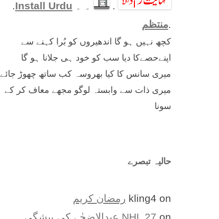
.
۔ ۔
Install Urdu
.
.
منتظم
کچھ نہیں ہو گا اندھیروں کو بُرا کہنے سے
اپنےحصےکا دیا سب کو خود ہی جلانا ہو گا
میری سانس کا کیا بھروسہ کب ساتھ چھوڑ جائے
میری ذات سے وابستہ لوگو مجھے معاف کر کے
سونا
حالیہ تبصرے
on
kling4
رمضان کریم
on
NHL 27
عیدالاضحٰے کی پیشگی