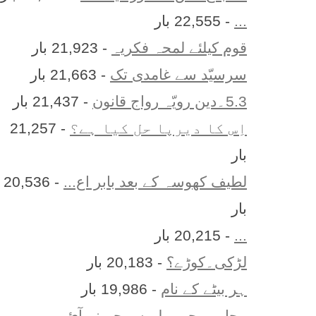
...
- 22,555 بار
قوم کیلئے لمحہ فکریہ
- 21,923 بار
سرسیّد سے غامدی تک
- 21,663 بار
5.3۔دین رویّہ رواج قانون
- 21,437 بار
اِس کا ديرپا حل کيا ہے؟
- 21,257
بار
لطیف کھوسہ کے بعد بابر اع...
- 20,536
بار
...
- 20,215 بار
لڑکی۔کوڑے؟
- 20,183 بار
ہر بيٹے کے نام
- 19,986 بار
محاورے جو پہلے سمجھ نہ آئ...
-