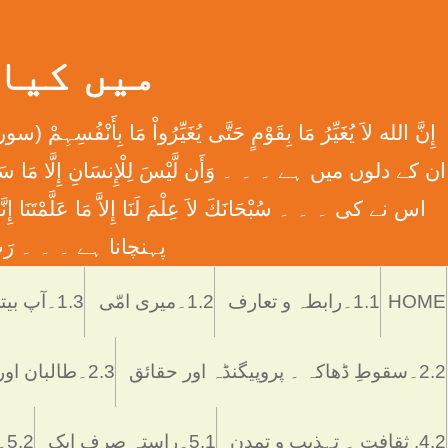
میں کیا ہوں
اس نے کی ۔ ۔ ۔ سُبْحَانَكَ لاَ عِلْمَ لَنَا إِلاَّ مَا عَل
پہنچانا ہے ۔ ۔ ۔ رَبِّ اش
HOME
1.1۔رابطہ و تعارف
1.2۔میری امّی
1.3۔آپ بیتی
2.2۔سقوطِ ڈھاکہ ۔ پروپیگنڈہ اور حقائق
2.3۔طالبان اور پاکستان
4.2. ثقافت ۔ تہذیب و تمدن
5.1۔راستہ صرف ایک
5.2۔رُکن اور ستُون