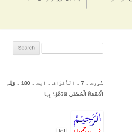
Search
for:
سُورت ۔ 7 ۔ الْأَعْرَاف ۔ آیت ۔ 180 ۔ وَلِلہِ
الّاسْمَاءُ الْحُسْنَی فَادْعُوْہُ بِہا