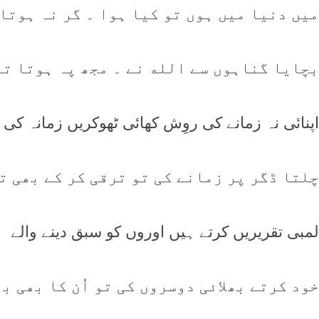
ميں دنيا ميں ہوں تو کيا ہوا ۔ گر نہ ہوتا
بچايا گناہوں سے الله نے ۔ مجھ پہ ہوتا تو
اپنائی نہ زمانے کی روِش کھائی ٹھوکريں زمانہ کی
چلتا ڈگر پر زمانے کی تو ترقی کر کے بھی ت
لمبی تقريريں کرتے ہيں اوروں کو سبق دينے والے
خود کرتے بھلائی دوسروں کی تو اُن کا بھی بھ