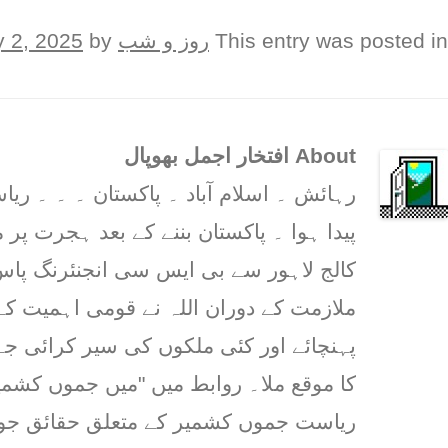
This entry was posted in
روز و شب
on
by
 2, 2025
About افتخار اجمل بھوپال
رہائش ۔ اسلام آباد ۔ پاکستان ۔ ۔ ۔ 
پیدا ہوا ۔ پاکستان بننے کے بعد ہجرت پر م
کالج لاہور سے بی ایس سی انجنئرنگ پاس 
ملازمت کے دوران اللہ نے قومی اہمیت کے
پہنچائے اور کئی ملکوں کی سیر کرائی ج
کا موقع ملا۔ روابط میں "میں جموں کشمیر
ریاست جموں کشمیر کے متعلق حقائق جو پ