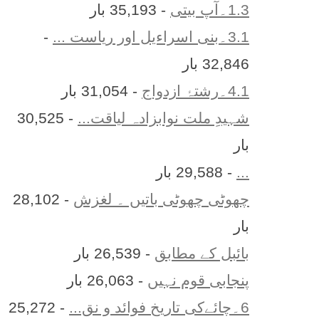
1.3۔آپ بیتی
- 35,193 بار
3.1۔بنی اسراءیل اور ریاست ...
-
32,846 بار
4.1۔رشتۂ ازدواج
- 31,054 بار
شہیدِ ملت نوابزادہ لیاقت...
- 30,525
بار
...
- 29,588 بار
چھوٹی چھوٹی باتیں ۔ لغزش
- 28,102
بار
بائبل کے مطابق
- 26,539 بار
پنجابی قوم نہیں
- 26,063 بار
6۔چائےکی تاریخ فوائد و نق...
- 25,272