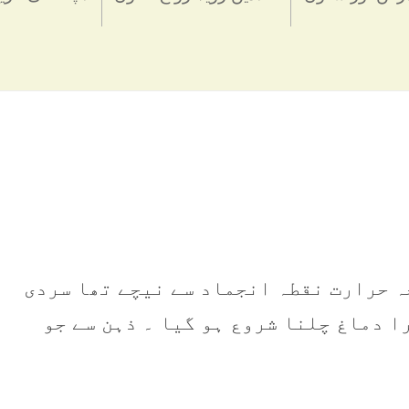
 درمیانی درجہ حرارت نقطہ انجماد سے نيچے تھا سردی
ا دماغ چلنا شروع ہو گيا ۔ ذہن سے جو