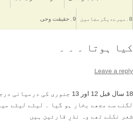
8۔میرےدیگرمضامین
9۔حقیقت وحی
کيا ہوتا ۔ ۔ ۔
Leave a reply
18 سال قبل 12 اور 13 جنوری کی
لگنے سے مجھے بخار ہو گيا ۔ ليٹے ليٹے مير
شعر نکلے تھے وہ نذرِ قارئين ہيں