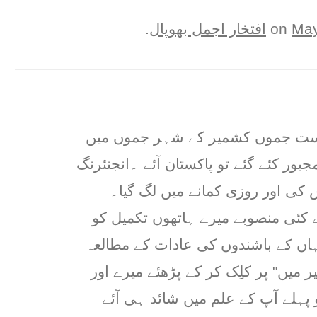
May
افتخار اجمل بھوپال
.
ریاست جموں کشمیر کے شہر جموں میں
جبور کئے گئے تو پاکستان آئے ۔انجنئرنگ
کی اور روزی کمانے میں لگ گیا۔
 کئی منصوبے میرے ہاتھوں تکمیل کو
ہاں کے باشندوں کی عادات کے مطالعہ
 میں" پر کلِک کر کے پڑھئے میرے اور
ہلے آپ کے علم میں شائد ہی آئے