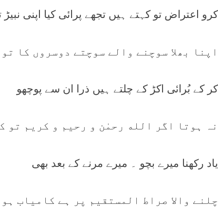
کرو اعتراض تو کہتے ہيں تجھے پرائی کيا اپنی نبيڑ ت
اپنا بھلا سوچنے والے سوچتے دوسروں کا تو 
کر کے بُرائی اکڑ کے چلتے ہيں ذرا ان سے پوچھو
نہ ہوتا اگر الله رحمٰن و رحيم و کريم تو ک
ياد رکھنا ميرے بچو ۔ ميرے مرنے کے بعد بھی
چلنے والا صراط المستقيم پر ہے کامياب ہو