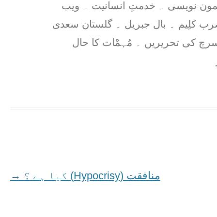
مون نویسی ۔ خدمتِ انسانیت ۔ ویب
ضرب کلِیم ۔ بال جبریل ۔ گلستان سعدی
رچ کی تحریریں ۔ مُہمْات کا حال
منافقت (Hypocrisy) کیا ہے ؟
→