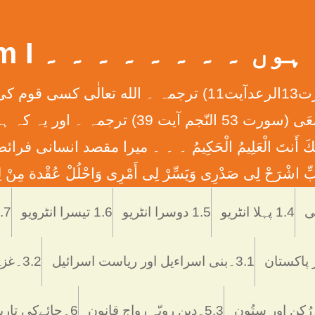
 ۔ ۔ ۔ ۔ ۔ ۔ ۔ ۔ What Am I
إِنَّ الله لاَ يُغَيِّرُ مَا بِقَوْمٍ حَتَّی يُغَيِّرُواْ مَا بِأَنْفُ
ان کے دلوں میں ہے ۔ ۔ ۔ وَأَن لَّيْسَ لِلْإِنس
َّمْتَنَا إِنَّكَ أَنتَ الْعَلِيمُ الْحَكِيمُ ۔ ۔ ۔ ميرا مقصد
ْرَحْ لِی صَدْرِی وَيَسِّرْ لِی أَمْرِی وَاحْلُلْ عُقْدة مِنْ لِس
Skip
to
1.4 پہلا انٹریو
1.5 دوسرا انٹریو
1.6 تیسرا انٹرویو
1.7 تاریخ اُر
content
3.1۔بنی اسراءیل اور ریاست اسرائیل
3.2۔غزہ ميں اسرائيلی دہشتگردی
5.3۔دین رویّہ رواج قانون
6۔چائےکی تاریخ فوائد و نقصانات