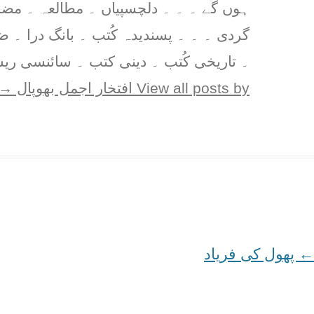
ہوں گے ۔ ۔ ۔ دلچسپیاں ۔ مطالعہ ۔ مض
گردی ۔ ۔ ۔ پسندیدہ کُتب ۔ بانگ درا ۔ 
۔ تاریخی کُتب ۔ دینی کتب ۔ سائنسی ریس
View all posts by افتخار اجمل بھوپال
→
←
Post
پھول کی فریاد
navigation