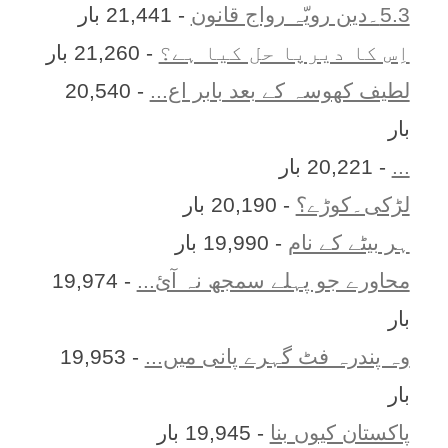
5.3۔دین رویّہ رواج قانون
- 21,441 بار
اِس کا ديرپا حل کيا ہے؟
- 21,260 بار
لطیف کھوسہ کے بعد بابر اع...
- 20,540
بار
...
- 20,221 بار
لڑکی۔کوڑے؟
- 20,190 بار
ہر بيٹے کے نام
- 19,990 بار
محاورے جو پہلے سمجھ نہ آئ...
- 19,974
بار
وہ پندرہ فٹ گہرے پانی میں...
- 19,953
بار
پاکستان کیوں بنا
- 19,945 بار