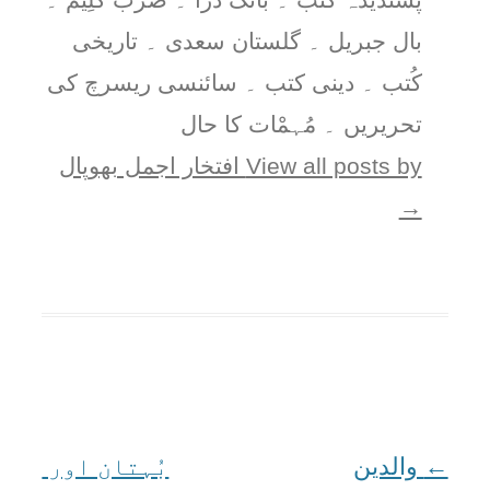
بال جبریل ۔ گلستان سعدی ۔ تاریخی
کُتب ۔ دینی کتب ۔ سائنسی ریسرچ کی
تحریریں ۔ مُہمْات کا حال
View all posts by افتخار اجمل بھوپال
→
←
Post
والدین
بُہتان اور