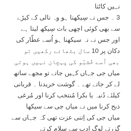
نہیں کاٹتا
3 ۔ جس نے سِیکھنا ہو وہ نالی کے کیڑے
سے بھی کوئی اچھی بات سِیکھ لیتا ہے
اور جس نے نہ سیکھنا ہو اُسے عطّار کی
دکان پر 10 سال بٹھائے رکھیں تو
بھی اُسے خُشبُو کی پہچان نہیں ہوتی
میاں جی جہاں کہیں جاتے تو مجھے ساتھ
لے کر جاتے تھے ۔ گوشت خریدنا ۔ قربانی
کیلئے دُنبہ یا بکرا مُنتخب کرنا اور مُرغی
ذبح کرنا میں نے میاں جی سے سیکھا
میاں جی کی اِتنی عزت تھی کہ جہاں سے
گزرتے لوگ ادب سے سلام کرتے