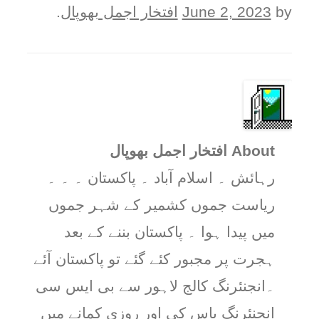
by
June 2, 2023
افتخار اجمل بھوپال
.
About افتخار اجمل بھوپال
رہائش ۔ اسلام آباد ۔ پاکستان ۔ ۔ ۔
ریاست جموں کشمیر کے شہر جموں
میں پیدا ہوا ۔ پاکستان بننے کے بعد
ہجرت پر مجبور کئے گئے تو پاکستان آئے
۔انجنئرنگ کالج لاہور سے بی ایس سی
انجنئرنگ پاس کی اور روزی کمانے میں