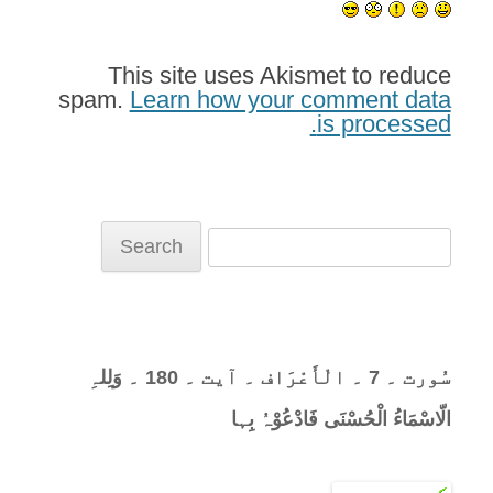
This site uses Akismet to reduce
spam.
Learn how your comment data
is processed.
Search
for:
سُورت ۔ 7 ۔ الْأَعْرَاف ۔ آیت ۔ 180 ۔ وَلِلہِ
الّاسْمَاءُ الْحُسْنَی فَادْعُوْہُ بِہا