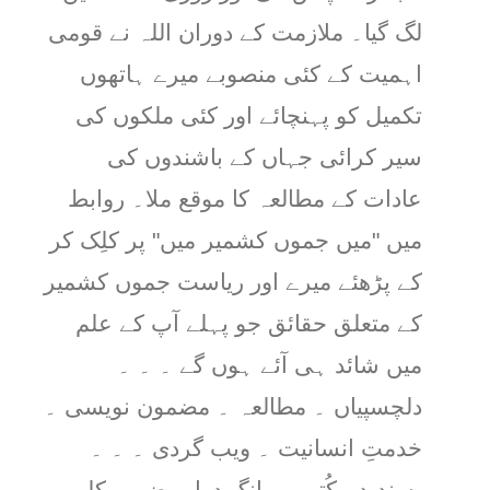
لگ گیا۔ ملازمت کے دوران اللہ نے قومی
اہمیت کے کئی منصوبے میرے ہاتھوں
تکمیل کو پہنچائے اور کئی ملکوں کی
سیر کرائی جہاں کے باشندوں کی
عادات کے مطالعہ کا موقع ملا۔ روابط
میں "میں جموں کشمیر میں" پر کلِک کر
کے پڑھئے میرے اور ریاست جموں کشمیر
کے متعلق حقائق جو پہلے آپ کے علم
میں شائد ہی آئے ہوں گے ۔ ۔ ۔
دلچسپیاں ۔ مطالعہ ۔ مضمون نویسی ۔
خدمتِ انسانیت ۔ ویب گردی ۔ ۔ ۔
پسندیدہ کُتب ۔ بانگ درا ۔ ضرب کلِیم ۔