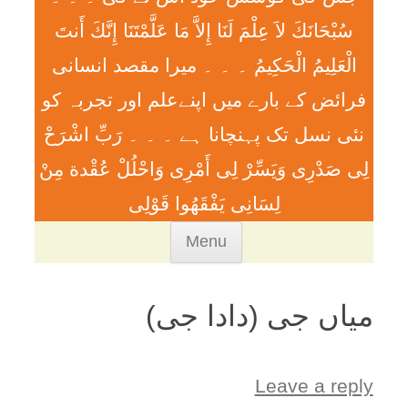
سُبْحَانَكَ لاَ عِلْمَ لَنَا إِلاَّ مَا عَلَّمْتَنَا إِنَّكَ أَنتَ
الْعَلِيمُ الْحَكِيمُ ۔ ۔ ۔ ميرا مقصد انسانی
فرائض کے بارے میں اپنےعلم اور تجربہ کو
نئی نسل تک پہنچانا ہے ۔ ۔ ۔ رَبِّ اشْرَحْ
لِی صَدْرِی وَيَسِّرْ لِی أَمْرِی وَاحْلُلْ عُقْدة مِنْ
لِسَانِی يَفْقَھُوا قَوْلِی
Skip
Menu
to
content
میاں جی (دادا جی)
Leave a reply