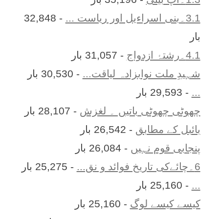
3.1۔بنی اسراءیل اور ریاست ...
- 32,848
بار
4.1۔رشتۂ ازدواج
- 31,057 بار
شہیدِ ملت نوابزادہ لیاقت...
- 30,530 بار
...
- 29,593 بار
چھوٹی چھوٹی باتیں ۔ لغزش
- 28,107 بار
بائبل کے مطابق
- 26,542 بار
پنجابی قوم نہیں
- 26,084 بار
6۔چائےکی تاریخ فوائد و نق...
- 25,275 بار
...
- 25,160 بار
کیسے کیسے لوگ
- 25,160 بار