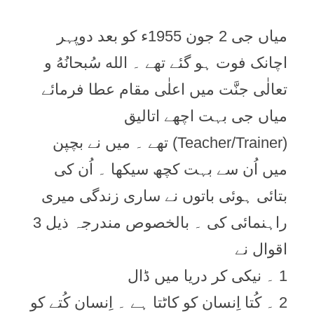
میاں جی 2 جون 1955ء کو بعد دوپہر
اچانک فوت ہو گئے تھے ۔ الله سُبحانُهُ و
تعالٰی جنَّت میں اعلٰی مقام عطا فرمائے
میاں جی بہت اچھے اتالیق
(Teacher/Trainer) تھے ۔ میں نے بچپن
میں اُن سے بہت کچھ سیکھا ۔ اُن کی
بتائی ہوئی باتوں نے ساری زندگی میری
راہنمائی کی ۔ بالخصوص مندرجہ ذیل 3
اقوال نے
1 ۔ نیکی کر دریا میں ڈال
2 ۔ کُتا اِنسان کو کاٹتا ہے ۔ اِنسان کُتے کو