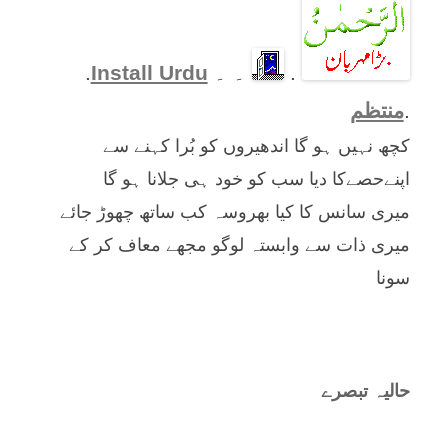
.
۔ ۔
Install Urdu
.
.
منتظم
کچھ نہیں ہو گا اندھیروں کو بُرا کہنے سے
اپنےحصےکا دیا سب کو خود ہی جلانا ہو گا
میری سانس کا کیا بھروسہ کب ساتھ چھوڑ جائے
میری ذات سے وابستہ لوگو مجھے معاف کر کے
سونا
حالیہ تبصرے