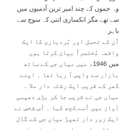
وہ جموں کے چند امیر ترین آدمیوں میں
سے تھے مگر انکساری اتنی کہ سوچ سے
باہر
اُن کے تحمل اور بُردباری کا ایک
واقعہ مُختصراً بیان کرتا ہوں
میں 1946ء میں میاں جی کے ساتھ
بازار سے واپس آ رہا تھا ۔ اپنے
گھر کے قریب ایک رشتہ دار ملا ۔
میاں جی نے قریب جا کر بڑی دھیمی
آواز میں اُسے کچھ کہا ۔ اُس شخص نے
ایک زور دار تھپڑ میاں جی کے گال
پر جَڑ دیا ۔ میاں جی نے بغیر غصہ