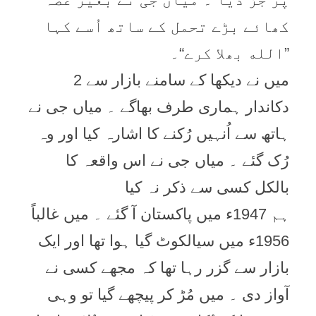
کھائے بڑے تحمل کے ساتھ اُسے کہا
”الله بھلا کرے“۔
میں نے دیکھا کے سامنے بازار سے 2
دکاندار ہماری طرف بھاگے ۔ میاں جی نے
ہاتھ سے اُنہیں رُکنے کا اشارہ کیا اور وہ
رُک گئے ۔ میاں جی نے اس واقعہ کا
بالکل کسی سے ذکر نہ کیا
ہم 1947ء میں پاکستان آ گئے ۔ میں غالباً
1956ء میں سیالکوٹ گیا ہوا تھا اور ایک
بازار سے گزر رہا تھا کہ مجھے کسی نے
آواز دی ۔ میں مُڑ کر پیچھے گیا تو وہی