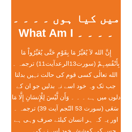
میں کیا ہوں ۔ ۔ ۔ ۔
۔ ۔ ۔ ۔ What Am I
إِنَّ الله لاَ يُغَيِّرُ مَا بِقَوْمٍ حَتَّی يُغَيِّرُواْ مَا
بِأَنْفُسِہِمْ (سورت13الرعدآیت11) ترجمہ ۔
الله تعالٰی کسی قوم کی حالت نہیں بدلتا
جب تک وہ خود اسے نہ بدلیں جو ان کے
دلوں میں ہے ۔ ۔ ۔ وَأَن لَّيْسَ لِلْإِنسَانِ إِلَّا مَا
سَعَی (سورت 53 النّجم آیت 39) ترجمہ ۔
اور یہ کہ ہر انسان کیلئے صرف وہی ہے
جس کی کوشش خود اس نے کی ۔ ۔ ۔