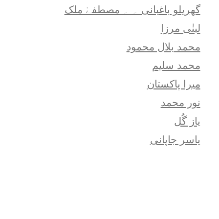
گھریلو باغبانی ۔ ۔ مصطفےٰ ملک
لبنٰی مرزا
محمد بلال محمود
محمد سلیم
میرا پاکستان
نور محمد
یاز گُل
یاسر جاپانی