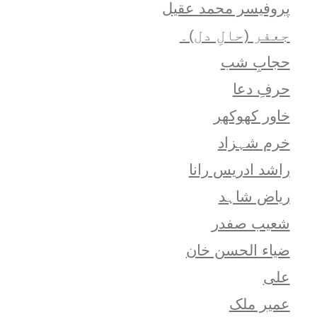
پروفیسر محمد عقیل
جعفر (حالِ دل)۔
حجابِ شب
حرفِ دعا
خاور کھوکھر
خرم شہزاد
راشد ادریس رانا
ریاض شاہد
شعيب صفدر
ضیاء الحسن خان
علی
عمیر ملک