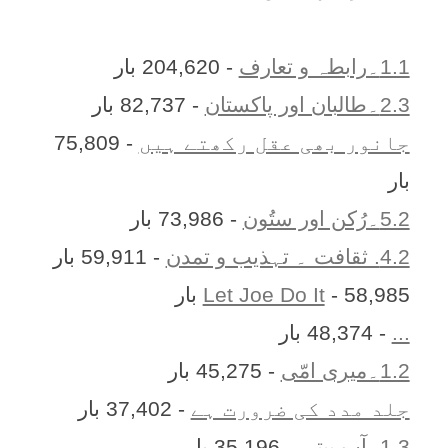
1.1۔رابطہ و تعارف
- 204,620 بار
2.3۔طالبان اور پاکستان
- 82,737 بار
جانور بھی عقل رکھتے ہیں
- 75,809
بار
5.2۔رُکن اور ستُون
- 73,986 بار
4.2. ثقافت ۔ تہذیب و تمدن
- 59,911 بار
- 58,985 بار
Let Joe Do It
...
- 48,374 بار
1.2۔میری امّی
- 45,275 بار
جلد مدد کی ضرورت ہے
- 37,402 بار
1.3۔آپ بیتی
- 35,196 بار