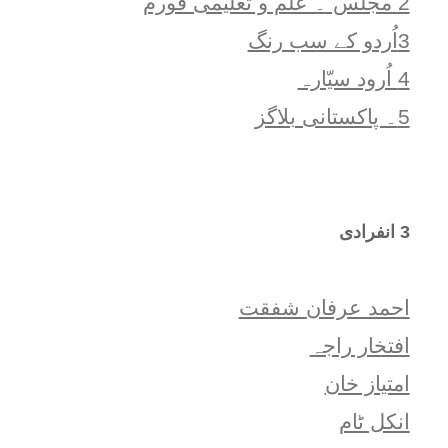
2 مجلس ۔ علم و تعلیمی فورم
3اُردو کے سب رنگ
4 اُرود سیّارہ
5۔ پاکستانی بلاگز
3 انفرادی
احمد عرفان شفقت
افتخار راجہ
امتياز خان
انکل ٹام