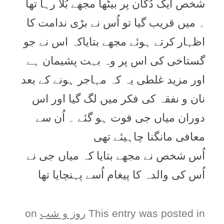
شخص ایک دُکان پر بیٹھا مجھے بُلا رہا تھا
۔ میں قریب گیا تو اُس نے بڑی ندامت کا
اظہار کرتے ہوئے مجھے بتایاکہ اس نے جو
گستاخی کی اس پر وہ بہت پشیمان ہے
اور مزید غلطی یہ کہ مہاجر ہونے کے بعد
نان و نفقہ کی فکر میں لگ گیا اور اس
دوران میاں جی فوت ہو گئے ۔ اُن سے
معافی مانگنا چاہیئے تھی
اُس شخص نے مجھے بتایا کہ میاں جی نے
اُس کی والدہ کا پیغام اُسے پہنچایا تھا
This entry was posted in
روز و شب
on