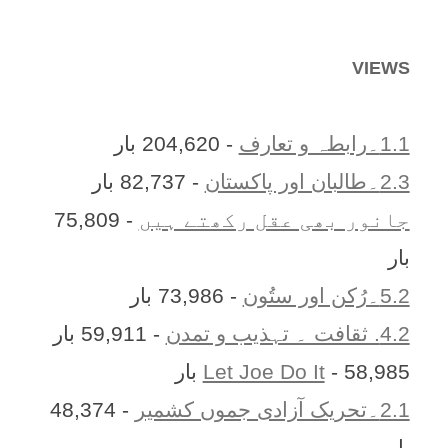
VIEWS
1.1۔رابطہ و تعارف
- 204,620 بار
2.3۔طالبان اور پاکستان
- 82,737 بار
جانور بھی عقل رکھتے ہیں
- 75,809
بار
5.2۔رُکن اور ستُون
- 73,986 بار
4.2. ثقافت ۔ تہذیب و تمدن
- 59,911 بار
- 58,985 بار
Let Joe Do It
2.1۔تحریک آزادی جموں کشمیر
- 48,374
بار