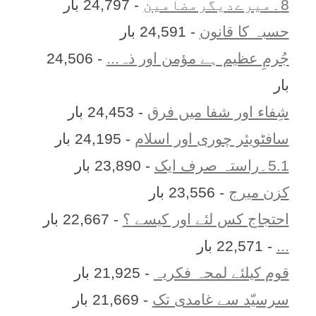
8۔میرےدیگرمضامین
- 24,797 بار
حسبہ کا قانون
- 24,591 بار
جُرمِ عظیم ہے مؤمن اور ذہ...
- 24,506
بار
شِفاء اور شفا میں فرق
- 24,453 بار
سافٹویئر چوری اور اسلام
- 24,195 بار
5.1۔راستہ صرف ایک
- 23,890 بار
کزن ميرج
- 23,556 بار
احتجاج کس لئے اور کیسے ؟
- 22,667 بار
...
- 22,571 بار
قوم کیلئے لمحہ فکریہ
- 21,925 بار
سرسیّد سے غامدی تک
- 21,669 بار