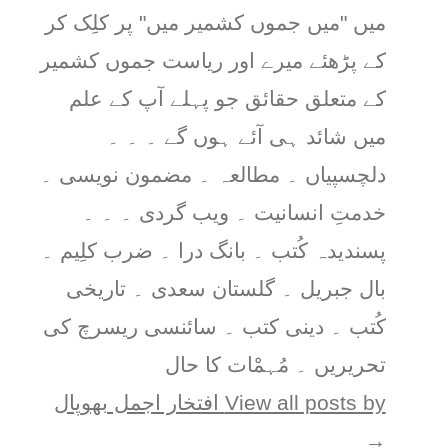
میں "میں جموں کشمیر میں" پر کلِک کر
کے پڑھئے میرے اور ریاست جموں کشمیر
کے متعلق حقائق جو پہلے آپ کے علم
میں شائد ہی آئے ہوں گے ۔ ۔ ۔
دلچسپیاں ۔ مطالعہ ۔ مضمون نویسی ۔
خدمتِ انسانیت ۔ ویب گردی ۔ ۔ ۔
پسندیدہ کُتب ۔ بانگ درا ۔ ضرب کلِیم ۔
بال جبریل ۔ گلستان سعدی ۔ تاریخی
کُتب ۔ دینی کتب ۔ سائنسی ریسرچ کی
تحریریں ۔ مُہمْات کا حال
View all posts by افتخار اجمل بھوپال
→