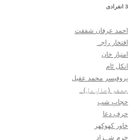
3 انفرادی
احمد عرفان شفقت
افتخار راجہ
امتياز خان
انکل ٹام
پروفیسر محمد عقیل
جعفر (حالِ دل)۔
حجابِ شب
حرفِ دعا
خاور کھوکھر
خرم شہزاد