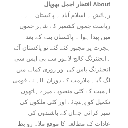
About افتخار اجمل بھوپال
رہائش ۔ اسلام آباد ۔ پاکستان ۔ ۔ ۔
ریاست جموں کشمیر کے شہر جموں
میں پیدا ہوا ۔ پاکستان بننے کے بعد
ہجرت پر مجبور کئے گئے تو پاکستان آئے
۔انجنئرنگ کالج لاہور سے بی ایس سی
انجنئرنگ پاس کی اور روزی کمانے میں
لگ گیا۔ ملازمت کے دوران اللہ نے قومی
اہمیت کے کئی منصوبے میرے ہاتھوں
تکمیل کو پہنچائے اور کئی ملکوں کی
سیر کرائی جہاں کے باشندوں کی
عادات کے مطالعہ کا موقع ملا۔ روابط