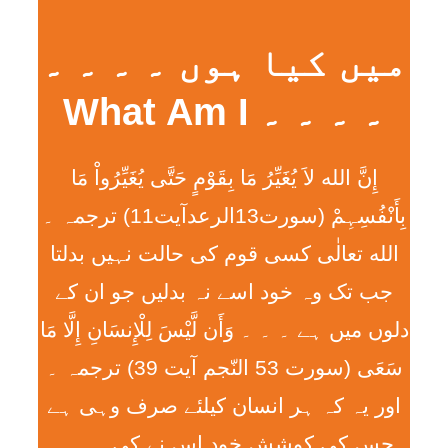
میں کیا ہوں ۔ ۔ ۔ ۔
۔ ۔ ۔ ۔ What Am I
إِنَّ الله لاَ يُغَيِّرُ مَا بِقَوْمٍ حَتَّی يُغَيِّرُواْ مَا
بِأَنْفُسِہِمْ (سورت13الرعدآیت11) ترجمہ ۔
الله تعالٰی کسی قوم کی حالت نہیں بدلتا
جب تک وہ خود اسے نہ بدلیں جو ان کے
دلوں میں ہے ۔ ۔ ۔ وَأَن لَّيْسَ لِلْإِنسَانِ إِلَّا مَا
سَعَی (سورت 53 النّجم آیت 39) ترجمہ ۔
اور یہ کہ ہر انسان کیلئے صرف وہی ہے
جس کی کوشش خود اس نے کی ۔ ۔ ۔