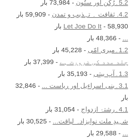
5.2۔رُکن اور ستُون
- 73,984 بار
4.2. ثقافت ۔ تہذیب و تمدن
- 59,909 بار
- 58,930 بار
Let Joe Do It
...
- 48,366 بار
1.2۔میری امّی
- 45,228 بار
جلد مدد کی ضرورت ہے
- 37,399 بار
1.3۔آپ بیتی
- 35,193 بار
3.1۔بنی اسراءیل اور ریاست ...
- 32,846
بار
4.1۔رشتۂ ازدواج
- 31,054 بار
شہیدِ ملت نوابزادہ لیاقت...
- 30,525 بار
...
- 29,588 بار