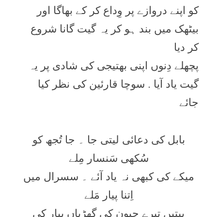
کو اپنے دروازے پر وِداع کر کے بھاگا اور
بیٹھک میں بند ہو کر یہ گیت گانا شروع
کر دیا
پچھلے دِنوں اپنی بھتیجی کی شادی پر یہ
گیت یاد آیا . سوچا قارئین کی نظر کیا
جائے
بابل کی دعائی لیتی جا ۔ جا تُجھ کو
سُکھی سَنسار مِلے
میکے کی کبھی نہ یاد آئے ۔ سسرال میں
اِتنا پیار مَلے
بِیتیں تیرے جِیون کی گھڑیاں پیار کی