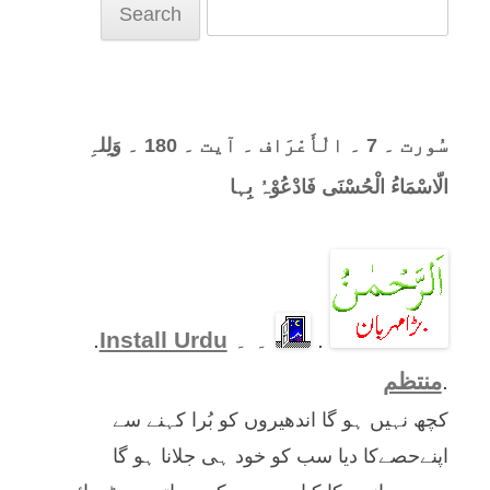
Search
for:
سُورت ۔ 7 ۔ الْأَعْرَاف ۔ آیت ۔ 180 ۔ وَلِلہِ
الّاسْمَاءُ الْحُسْنَی فَادْعُوْہُ بِہا
.
۔ ۔
Install Urdu
.
.
منتظم
کچھ نہیں ہو گا اندھیروں کو بُرا کہنے سے
اپنےحصےکا دیا سب کو خود ہی جلانا ہو گا