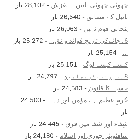
چھوٹی چھوٹی باتیں ۔ لغزش
- 28,102 بار
بائبل کے مطابق
- 26,540 بار
پنجابی قوم نہیں
- 26,063 بار
6۔چائےکی تاریخ فوائد و نق...
- 25,272 بار
...
- 25,154 بار
کیسے کیسے لوگ
- 25,151 بار
8۔میرےدیگرمضامین
- 24,797 بار
حسبہ کا قانون
- 24,583 بار
جُرمِ عظیم ہے مؤمن اور ذہ...
- 24,500
بار
شِفاء اور شفا میں فرق
- 24,445 بار
سافٹویئر چوری اور اسلام
- 24,180 بار