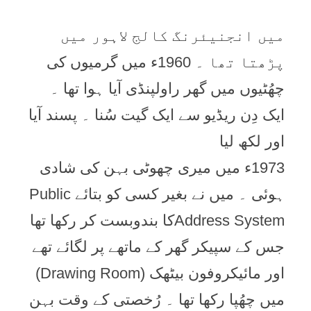
میں انجنیئرنگ کالج لاہور میں
پڑھتا تھا ۔ 1960ء میں گرمیوں کی
چھُٹیوں میں گھر راولپنڈی آیا ہوا تھا ۔
ایک دِن ریڈیو سے ایک گیت سُنا ۔ پسند آیا
اور لکھ لیا
1973ء میں میری چھوٹی بہن کی شادی
ہوئی ۔ میں نے بغیر کسی کو بتائے Public
Address Systemکا بندوبست کر رکھا تھا
جس کے سپیکر گھر کے ماتھے پر لگائے تھے
اور مائیکروفون بیٹھک (Drawing Room)
میں چھُپا رکھا تھا ۔ رُخصتی کے وقت بہن