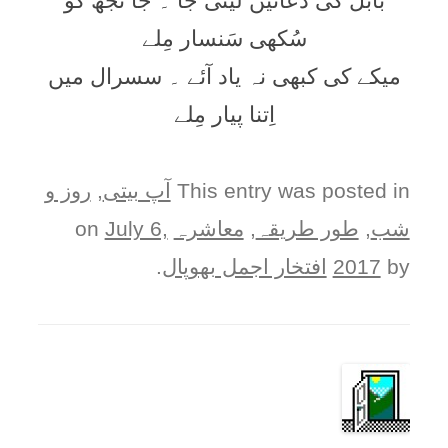
بابل کی دُعائیں لیتی جا ۔ جا تُجھ کو
سُکھی سَنسار مِلے
میکے کی کبھی نہ یاد آئے ۔ سسرال میں
اِتنا پیار مِلے
This entry was posted in
آپ بيتی
,
روز و
شب
,
طور طريقہ
,
معاشرہ
on
July 6,
by
2017
افتخار اجمل بھوپال
.