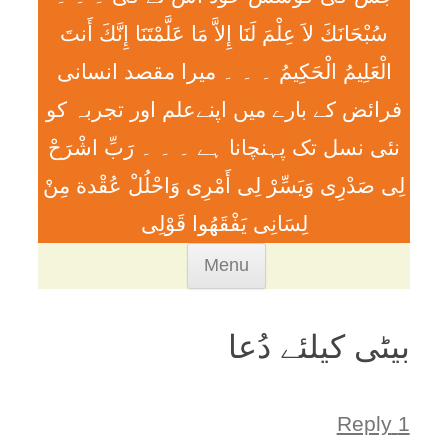
سُبْحَانَكَ لاَ عِلْمَ لَنَا إِلاَّ مَا عَلَّمْتَنَا إِنَّكَ أَنتَ
الْعَلِيمُ الْحَكِيمُ ۔ ۔ ۔ ميرا مقصد انسانی
فرائض کے بارے میں اپنےعلم اور تجربہ کو
نئی نسل تک پہنچانا ہے ۔ ۔ ۔ رَبِّ اشْرَحْ
لِی صَدْرِی وَيَسِّرْ لِی أَمْرِی وَاحْلُلْ عُقْدة مِنْ
لِسَانِی يَفْقَھُوا قَوْلِی
Skip
Menu
to
content
بیٹی کیلئے دُعا
1 Reply