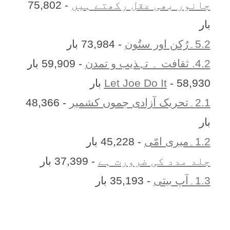
جانور بھی عقل رکھتے ہیں
- 75,802
بار
5.2۔رُکن اور ستُون
- 73,984 بار
4.2. ثقافت ۔ تہذیب و تمدن
- 59,909 بار
- 58,930 بار
Let Joe Do It
2.1۔تحریک آزادی جموں کشمیر
- 48,366
بار
1.2۔میری امّی
- 45,228 بار
جلد مدد کی ضرورت ہے
- 37,399 بار
1.3۔آپ بیتی
- 35,193 بار