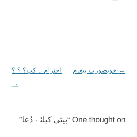
←
Post
خوبصورت پیغام
احترام ۔ کب؟ ؟ ؟
→
navigation
One thought on “
بیٹی کیلئے دُعا
”