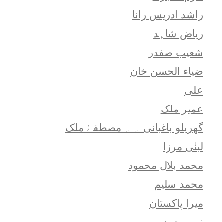
راشد ادریس رانا
ریاض شاہد
شعيب صفدر
ضیاء الحسن خان
علی
عمیر ملک
گھریلو باغبانی ۔ ۔ مصطفےٰ ملک
لبنٰی مرزا
محمد بلال محمود
محمد سلیم
میرا پاکستان
نور محمد