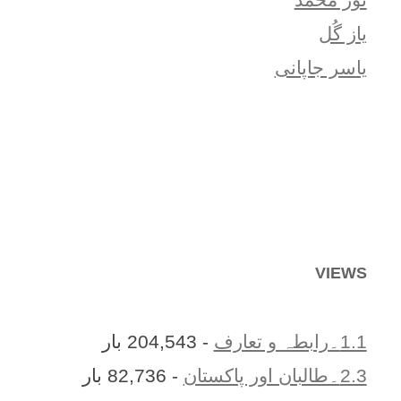
یاز گُل
یاسر جاپانی
VIEWS
1.1۔رابطہ و تعارف
- 204,543 بار
2.3۔طالبان اور پاکستان
- 82,736 بار