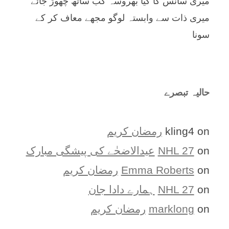
میری سانس کا کیا بھروسہ کب ساتھ چھوڑ جائے
میری ذات سے وابستہ لوگو مجھے معاف کر کے
سونا
حالیہ تبصرے
on
kling4
رمضان کریم
on
NHL 27
عیدالاضحٰے کی پیشگی مبارک
on
Emma Roberts
رمضان کریم
on
NHL 27
ہمارے دادا جان
on
marklong
رمضان کریم