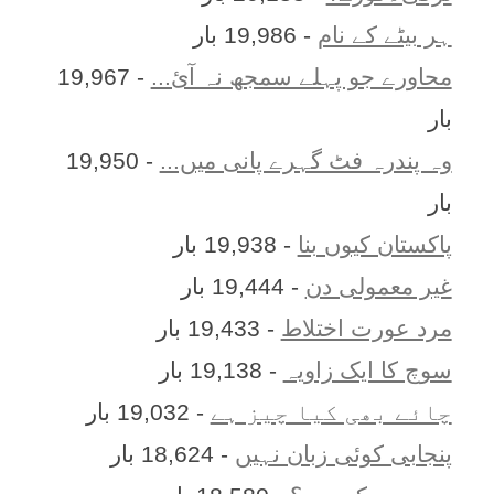
ہر بيٹے کے نام
- 19,986 بار
محاورے جو پہلے سمجھ نہ آئ...
- 19,967
بار
وہ پندرہ فٹ گہرے پانی میں...
- 19,950
بار
پاکستان کیوں بنا
- 19,938 بار
غیر معمولی دن
- 19,444 بار
مرد عورت اختلاط
- 19,433 بار
سوچ کا ایک زاویہ
- 19,138 بار
چائے بھی کیا چیز ہے
- 19,032 بار
پنجابی کوئی زبان نہیں
- 18,624 بار