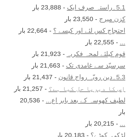
5.1۔راستہ صرف ایک
- 23,888 بار
کزن ميرج
- 23,550 بار
احتجاج کس لئے اور کیسے ؟
- 22,664 بار
...
- 22,555 بار
قوم کیلئے لمحہ فکریہ
- 21,923 بار
سرسیّد سے غامدی تک
- 21,663 بار
5.3۔دین رویّہ رواج قانون
- 21,437 بار
اِس کا ديرپا حل کيا ہے؟
- 21,257 بار
لطیف کھوسہ کے بعد بابر اع...
- 20,536
بار
...
- 20,215 بار
لڑکی۔کوڑے؟
- 20,183 بار