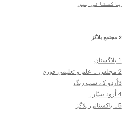
پاکستانی ہیں
2 مجتمع بلاگز
1 بلاگستان
2 مجلس ۔ علم و تعلیمی فورم
3اُردو کے سب رنگ
4 اُرود سیّارہ
5۔ پاکستانی بلاگز