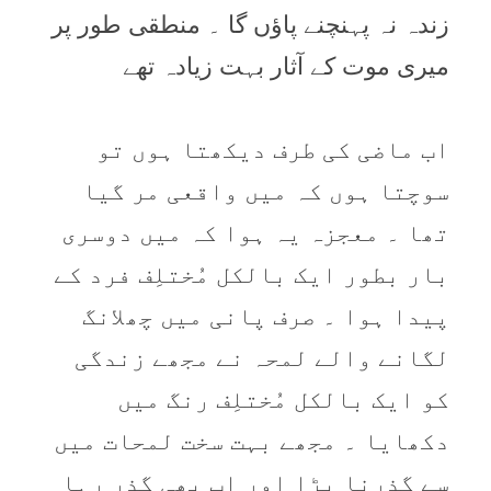
زندہ نہ پہنچنے پاؤں گا ۔ منطقی طور پر
میری موت کے آثار بہت زیادہ تھے
اب ماضی کی طرف دیکھتا ہوں تو
سوچتا ہوں کہ میں واقعی مر گیا
تھا ۔ معجزہ یہ ہوا کہ میں دوسری
بار بطور ایک بالکل مُختلِف فرد کے
پیدا ہوا ۔ صرف پانی میں چھلانگ
لگانے والے لمحہ نے مجھے زندگی
کو ایک بالکل مُختلِف رنگ میں
دکھایا ۔ مجھے بہت سخت لمحات میں
سے گذرنا پڑا اور اب بھی گذر رہا