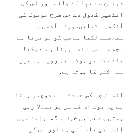
دہلیج سے بچا لے جائے اور اس کی
آنکھیں کھول دے جس طرح موصوف کی
آنکھیں کھلیں. ورنہ آدمی یہ
سمجھنے لگتا ہے سب کو تو مرنا ہے
مجھے ابھی زندہ رہنا ہے. دیکھا
جائے گا جو ہوگا. یہ رویہ ہم میں
سے اکثر کا ہوتا ہے.
انسان جب کس حادثہ سے دوچار ہوتا
ہے یا موت اس کے سر پر منڈلا رہی
ہوتی ہے تب ہی خوف و گھبراھٹ میں
اللہ کی یاد آتی ہے اور اس کی