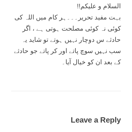
السلام و علیکم!!
بہت مفید تحریر۔۔۔ہر کام میں اللہ کی
کوئی نہ کوئی مصلحت ہوتی ہے ، اگر
حادثے س دوچار نہیں ہوتے تو شاید یہ
سب نہیں سوچ پاتے اور کر پاتے جو حادثے
کے بعد ان کو خیال آیا۔
Leave a Reply