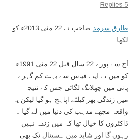
5 Replies
طارق سرمد
صاحب نے 22 مئی 2013ء کو
لکھا
آج سے پورے 22 سال قبل 22 مئی 1991ء
کو میں نے اپنے قیاس سے بہت کم گہرے
پانی میں چھلانگ لگائی جس کے نتیجہ
میں زندگی بھر کیلئے اپاہج ہو گیا لیکن یہ
واقعہ مجھے مذہب کی دنیا میں لے گیا ۔
ڈاکٹروں کا خیال تھا کہ میں زندہ نہیں
رہوں گا اور شاید میں ہسپتال تک بھی