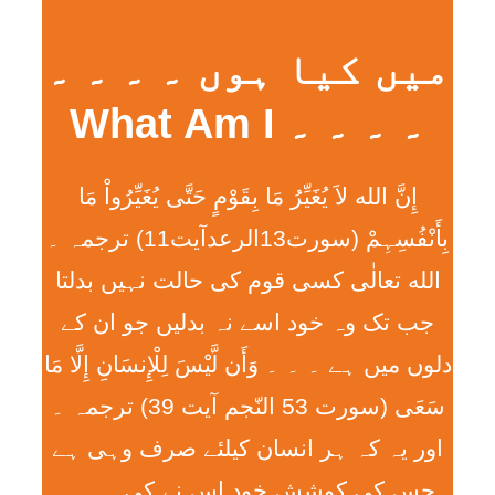
میں کیا ہوں ۔ ۔ ۔ ۔
۔ ۔ ۔ ۔ What Am I
إِنَّ الله لاَ يُغَيِّرُ مَا بِقَوْمٍ حَتَّی يُغَيِّرُواْ مَا
بِأَنْفُسِہِمْ (سورت13الرعدآیت11) ترجمہ ۔
الله تعالٰی کسی قوم کی حالت نہیں بدلتا
جب تک وہ خود اسے نہ بدلیں جو ان کے
دلوں میں ہے ۔ ۔ ۔ وَأَن لَّيْسَ لِلْإِنسَانِ إِلَّا مَا
سَعَی (سورت 53 النّجم آیت 39) ترجمہ ۔
اور یہ کہ ہر انسان کیلئے صرف وہی ہے
جس کی کوشش خود اس نے کی ۔ ۔ ۔