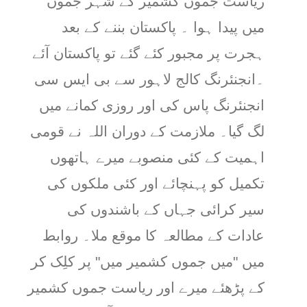
ریاست جموں کشمیر کے شہر جموں
میں پیدا ہوا ۔ پاکستان بننے کے بعد
ہجرت پر مجبور کئے گئے تو پاکستان آئے
۔انجنئرنگ کالج لاہور سے بی ایس سی
انجنئرنگ پاس کی اور روزی کمانے میں
لگ گیا۔ ملازمت کے دوران اللہ نے قومی
اہمیت کے کئی منصوبے میرے ہاتھوں
تکمیل کو پہنچائے اور کئی ملکوں کی
سیر کرائی جہاں کے باشندوں کی
عادات کے مطالعہ کا موقع ملا۔ روابط
میں "میں جموں کشمیر میں" پر کلِک کر
کے پڑھئے میرے اور ریاست جموں کشمیر