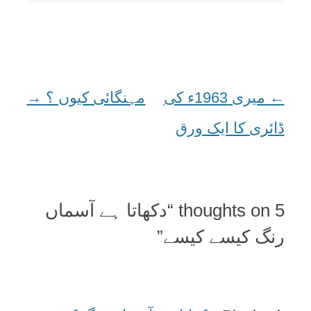
←
Post
میری 1963ء کی
مہنگائی کیوں ؟
→
navigation
ڈائری کا ایک ورق
5 thoughts on “
دکھاتا ہے آسماں
رنگ کیسے کیسے
”