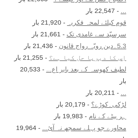
...
- 22,547 بار
قوم کیلئے لمحہ فکریہ
- 21,920 بار
سرسیّد سے غامدی تک
- 21,661 بار
5.3۔دین رویّہ رواج قانون
- 21,436 بار
اِس کا ديرپا حل کيا ہے؟
- 21,255 بار
لطیف کھوسہ کے بعد بابر اع...
- 20,533
بار
...
- 20,211 بار
لڑکی۔کوڑے؟
- 20,179 بار
ہر بيٹے کے نام
- 19,983 بار
محاورے جو پہلے سمجھ نہ آئ...
- 19,964