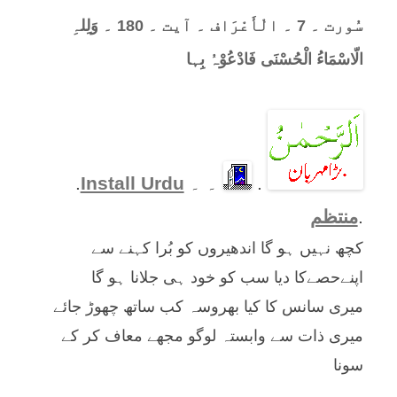
سُورت ۔ 7 ۔ الْأَعْرَاف ۔ آیت ۔ 180 ۔ وَلِلہِ
الّاسْمَاءُ الْحُسْنَی فَادْعُوْہُ بِہا
.
۔ ۔
Install Urdu
.
.
منتظم
کچھ نہیں ہو گا اندھیروں کو بُرا کہنے سے
اپنےحصےکا دیا سب کو خود ہی جلانا ہو گا
میری سانس کا کیا بھروسہ کب ساتھ چھوڑ جائے
میری ذات سے وابستہ لوگو مجھے معاف کر کے
سونا