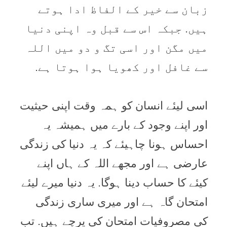
زبان سے خیر کے الفاظ ادا ہوتے
ہیں. جبکہ اس سے قبل وہ اپنی دنیا
میں مگن اور اسی تگ و دو میں اللہ
سے غافل اور کھویا ہوا ہوتا ہے.
اسی لیئے انسان کو ہمہ وقت اپنی حیثیت
اور اپنے وجود کے بارے میں ہمیشہ یہ
احساس ہونا چاہیئے کہ یہ دنیا کی زندگی
عارضی ہے اور مجھے اللہ کے ہاں اپنے
کیئے کا حساب دینا ہوگا. یہ دنیا میرے لیئے
امتحان گاہ ہے اور میری ساری زندگی
کی مصروفیات امتحان کی پرچے ہیں. تب