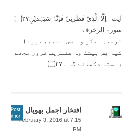
آیت : اِلَّا الَّذِيْ فَطَرَنِيْ فَاِنَّہٗ سَيَہْدِيْنِ۝۲۷
سورۃ الزخرف۔
ترجمہ : مگر وہ جس نے مجھے پیدا
کیا پس بیشک وہ عنقریب ضرور مجھے
راستہ دکھائے گا ۔۝٢٧
افتخار اجمل بھوپال
Post
author
February 3, 2016 at 7:15
PM