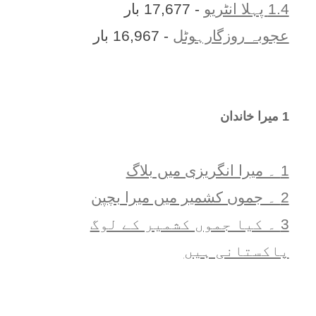
1.4 پہلا انٹریو
- 17,677 بار
عجوبہ روزگارہوٹل
- 16,967 بار
1 ميرا خاندان
1 ۔ ميرا انگريزی ميں بلاگ
2 ۔ جموں کشمیر میں میرا بچپن
3 ۔ کیا جموں کشمیر کے لوگ
پاکستانی ہیں