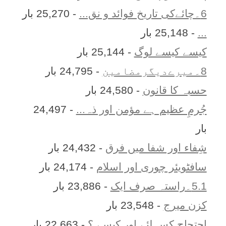
6۔چائےکی تاریخ فوائد و نق...
- 25,270 بار
...
- 25,148 بار
کیسے کیسے لوگ
- 25,144 بار
8۔میرےدیگرمضامین
- 24,795 بار
حسبہ کا قانون
- 24,580 بار
جُرمِ عظیم ہے مؤمن اور ذہ...
- 24,497
بار
شِفاء اور شفا میں فرق
- 24,432 بار
سافٹویئر چوری اور اسلام
- 24,174 بار
5.1۔راستہ صرف ایک
- 23,886 بار
کزن ميرج
- 23,548 بار
احتجاج کس لئے اور کیسے ؟
- 22,663 بار