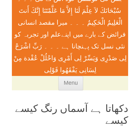
سُبْحَانَكَ لاَ عِلْمَ لَنَا إِلاَّ مَا عَلَّمْتَنَا إِنَّكَ أَنتَ
الْعَلِيمُ الْحَكِيمُ ۔ ۔ ۔ ميرا مقصد انسانی
فرائض کے بارے میں اپنےعلم اور تجربہ کو
نئی نسل تک پہنچانا ہے ۔ ۔ ۔ رَبِّ اشْرَحْ
لِی صَدْرِی وَيَسِّرْ لِی أَمْرِی وَاحْلُلْ عُقْدة مِنْ
لِسَانِی يَفْقَھُوا قَوْلِی
Skip
Menu
to
content
دکھاتا ہے آسماں رنگ کیسے
کیسے