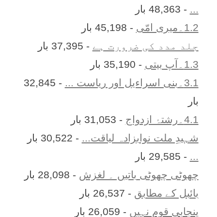
...
- 48,363 بار
1.2۔میری امّی
- 45,198 بار
جلد مدد کی ضرورت ہے
- 37,395 بار
1.3۔آپ بیتی
- 35,190 بار
3.1۔بنی اسراءیل اور ریاست ...
- 32,845
بار
4.1۔رشتۂ ازدواج
- 31,053 بار
شہیدِ ملت نوابزادہ لیاقت...
- 30,522 بار
...
- 29,585 بار
چھوٹی چھوٹی باتیں ۔ لغزش
- 28,098 بار
بائبل کے مطابق
- 26,537 بار
پنجابی قوم نہیں
- 26,059 بار