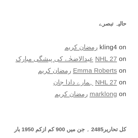
حالیہ تبصرے
on
kling4
رمضان کریم
on
NHL 27
عیدالاضحٰے کی پیشگی مبارک
on
Emma Roberts
رمضان کریم
on
NHL 27
ہمارے دادا جان
on
marklong
رمضان کریم
کل تحارير2485 ۔ جن میں 900 کم ازکم 1950 بار