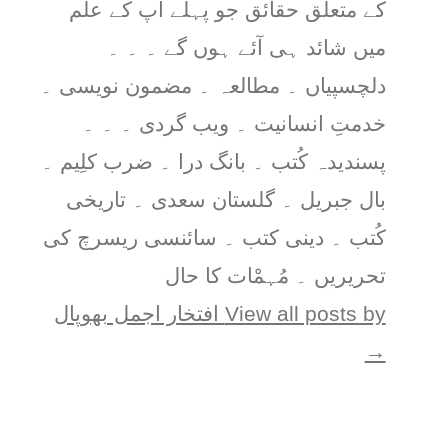
کے متعلق حقائق جو پہلے آپ کے علم
میں شائد ہی آئے ہوں گے ۔ ۔ ۔
دلچسپیاں ۔ مطالعہ ۔ مضمون نویسی ۔
خدمتِ انسانیت ۔ ویب گردی ۔ ۔ ۔
پسندیدہ کُتب ۔ بانگ درا ۔ ضرب کلِیم ۔
بال جبریل ۔ گلستان سعدی ۔ تاریخی
کُتب ۔ دینی کتب ۔ سائنسی ریسرچ کی
تحریریں ۔ مُہمْات کا حال
View all posts by افتخار اجمل بھوپال
→