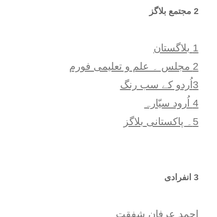
2 مجتمع بلاگز
1 بلاگستان
2 مجلس ۔ علم و تعلیمی فورم
3اُردو کے سب رنگ
4 اُرود سیّارہ
5۔ پاکستانی بلاگز
3 انفرادی
احمد عرفان شفقت