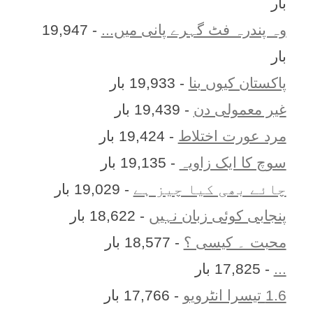
بار
وہ پندرہ فٹ گہرے پانی میں...
- 19,947
بار
پاکستان کیوں بنا
- 19,933 بار
غیر معمولی دن
- 19,439 بار
مرد عورت اختلاط
- 19,424 بار
سوچ کا ایک زاویہ
- 19,135 بار
چائے بھی کیا چیز ہے
- 19,029 بار
پنجابی کوئی زبان نہیں
- 18,622 بار
محبت ۔ کیسی ؟
- 18,577 بار
...
- 17,825 بار
1.6 تیسرا انٹرویو
- 17,766 بار