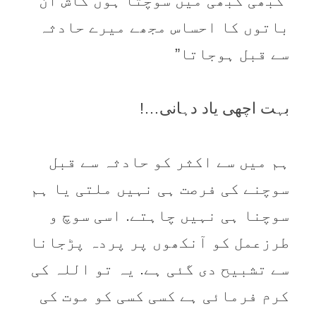
“کبھی کبھی میں سوچتا ہوں کاش ان
باتوں کا احساس مجھے میرے حادثہ
سے قبل ہوجاتا”
بہت اچھی یاد دہانی…!
ہم میں سے اکثر کو حادثہ سے قبل
سوچنے کی فرصت ہی نہیں ملتی یا ہم
سوچنا ہی نہیں چاہتے. اسی سوچ و
طرزعمل کو آنکھوں پر پردہ پڑجانا
سے تشبیح دی گئی ہے. یہ تو اللہ کی
کرم فرمائی ہے کسی کسی کو موت کی