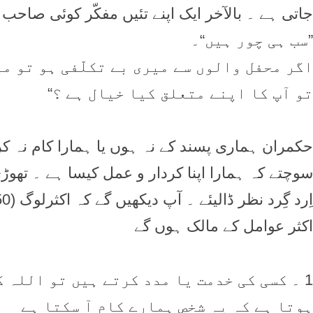
جاتی ہے ۔ بالآخر ایک اپنے تئیں مفکّر کوئی صاحب 
”سب ہی چور ہیں“۔
اگر محفل والوں سے میری بے تکلّفی ہو تو می
تو آپ کا اپنے متعلق کیا خیال ہے ؟“
حکمران ہماری پسند کے نہ ہوں یا ہمارا کام نہ کر
سوچتے کہ ہمارا اپنا کردار و عمل کیسا ہے ۔ تھوڑی د
اکثر عوامل کے مالک ہوں گے
1 ۔ کسی کی خدمت یا مدد کرتے ہیں تو اللہ 
ہوتا ہے کہ یہ شخص ہمارے کام آ سکتا ہے