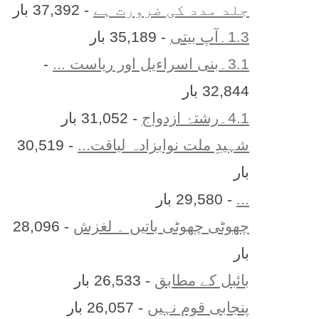
جلد مدد کی ضرورت ہے
- 37,392 بار
1.3۔آپ بیتی
- 35,189 بار
3.1۔بنی اسراءیل اور ریاست ...
-
32,844 بار
4.1۔رشتۂ ازدواج
- 31,052 بار
شہیدِ ملت نوابزادہ لیاقت...
- 30,519
بار
...
- 29,580 بار
چھوٹی چھوٹی باتیں ۔ لغزش
- 28,096
بار
بائبل کے مطابق
- 26,533 بار
پنجابی قوم نہیں
- 26,057 بار