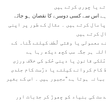
 پامال کرتے ہیں ۔ مثال کے طور پر اپنی
ل کرتے ہیں
ے معمولی یا وقتی لُطف کیلئے گُناہ کے
اللہ ہر جگہ سب کچھ دیکھ رہا ہے
ُلکی قانون یا دینی حُکم کی خلاف ورزی
ط کام کروانے کیلئے یا درُست کام جلدی
ہانہ ہوتا ہے ”مجبور ہیں ۔ اس کے بغیر
خدمت کی بنیاد کو چھوڑ کر جذبات اور