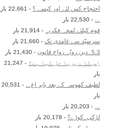
احتجاج کس لئے اور کیسے ؟
- 22,661 بار
...
- 22,530 بار
قوم کیلئے لمحہ فکریہ
- 21,914 بار
سرسیّد سے غامدی تک
- 21,660 بار
5.3۔دین رویّہ رواج قانون
- 21,430 بار
اِس کا ديرپا حل کيا ہے؟
- 21,247
بار
لطیف کھوسہ کے بعد بابر اع...
- 20,531
بار
...
- 20,203 بار
لڑکی۔کوڑے؟
- 20,178 بار
ہر بيٹے کے نام
- 19,978 بار