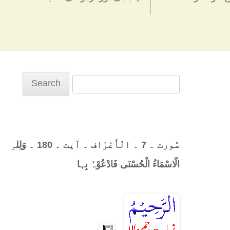
Search
for:
سُورت ۔ 7 ۔ الْأَعْرَاف ۔ آیت ۔ 180 ۔ وَلِلہِ
الّاسْمَاءُ الْحُسْنَی فَادْعُوْہُ بِہا