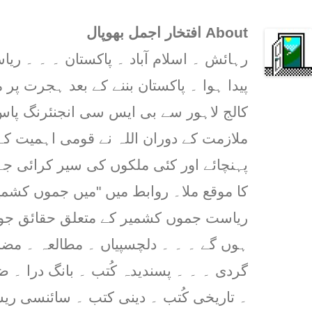
About افتخار اجمل بھوپال
رہائش ۔ اسلام آباد ۔ پاکستان ۔ ۔ ۔ 
پیدا ہوا ۔ پاکستان بننے کے بعد ہجرت پر م
کالج لاہور سے بی ایس سی انجنئرنگ پاس 
ملازمت کے دوران اللہ نے قومی اہمیت کے
پہنچائے اور کئی ملکوں کی سیر کرائی ج
کا موقع ملا۔ روابط میں "میں جموں کشمیر
ریاست جموں کشمیر کے متعلق حقائق جو پ
ہوں گے ۔ ۔ ۔ دلچسپیاں ۔ مطالعہ ۔ مض
گردی ۔ ۔ ۔ پسندیدہ کُتب ۔ بانگ درا ۔ 
۔ تاریخی کُتب ۔ دینی کتب ۔ سائنسی ریس