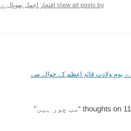
View all posts by افتخار اجمل بھوپال
→
←
Post
یومِ ولادت قائدِ اعظم کے حوالے سے
navigation
11 thoughts on “
سب چور ہیں
”