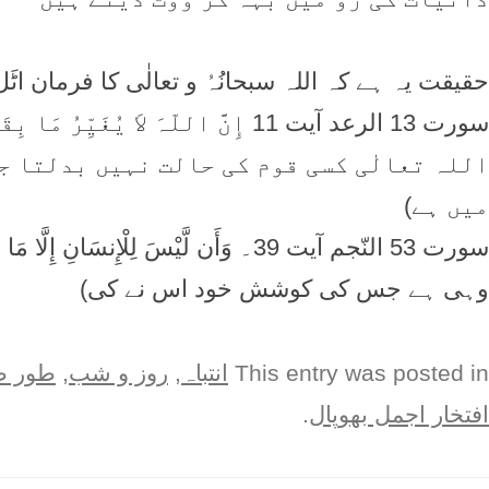
حقیقت یہ ہے کہ اللہ سبحانُہُ و تعالٰی کا فرمان ا
سورت 13 الرعد آیت 11 إِنَّ اللّہَ لاَ يُغ
اللہ تعالٰی کسی قوم کی حالت نہیں بدلتا جب
میں ہے)
سورت 53 النّجم آیت 39۔ وَأَن لَّيْسَ 
وہی ہے جس کی کوشش خود اس نے کی)
This entry was posted in
انتباہ
,
روز و شب
,
طور ط
افتخار اجمل بھوپال
.