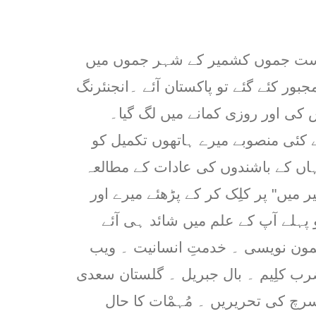
ریاست جموں کشمیر کے شہر جموں میں
جبور کئے گئے تو پاکستان آئے ۔انجنئرنگ
کی اور روزی کمانے میں لگ گیا۔
 کئی منصوبے میرے ہاتھوں تکمیل کو
ہاں کے باشندوں کی عادات کے مطالعہ
 میں" پر کلِک کر کے پڑھئے میرے اور
ہلے آپ کے علم میں شائد ہی آئے
مون نویسی ۔ خدمتِ انسانیت ۔ ویب
ضرب کلِیم ۔ بال جبریل ۔ گلستان سعدی
رچ کی تحریریں ۔ مُہمْات کا حال