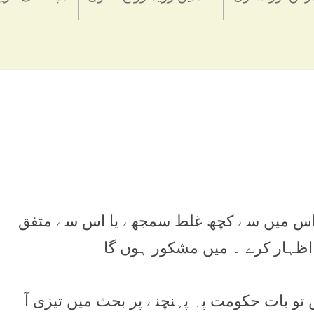
ی اس میں سے کچھ غلط سمجھے یا اس سے متفق
ا اظہار کرے ۔ میں مشکور ہوں گا
تو بات حکومت پہ پہنچنے پر بحث میں تیزی آ