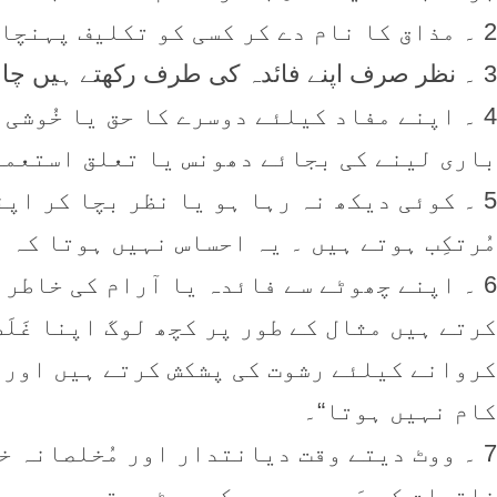
2 ۔ مذاق کا نام دے کر کسی کو تکلیف پہنچاتے یا چوری کرتے ہیں
3 ۔ نظر صرف اپنے فائدہ کی طرف رکھتے ہیں چاہے اس سے کسی دوسرے کا نقصان ہو جائے
4 ۔ اپنے مفاد کیلئے دوسرے کا حق یا خُوشی
باری لینے کی بجائے دھونس یا تعلق استعما
5 ۔ کوئی دیکھ نہ رہا ہو یا نظر بچا کر اپن
مُرتکِب ہوتے ہیں ۔ یہ احساس نہیں ہوتا کہ 
6 ۔ اپنے چھوٹے سے فائدہ یا آرام کی خاطر م
کرتے ہیں مثال کے طور پر کچھ لوگ اپنا غَلَ
کروانے کیلئے رشوت کی پشکش کرتے ہیں اور ب
کام نہیں ہوتا“۔
7 ۔ ووٹ دیتے وقت دیانتدار اور مُخلصانہ 
ذاتیات کی رَو میں بہہ کر ووٹ دیتے ہیں