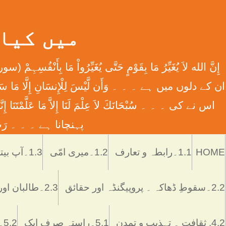
میں کیا ہوں
اس نے کی ۔ ۔ ۔ سُبْحَانَكَ لاَ عِلْمَ لَنَا إِلاَّ مَا عَل
پہنچانا ہے ۔ ۔ ۔ رَبِّ اش
HOME
1.1۔رابطہ و تعارف
1.2۔میری امّی
1.3۔آپ بیتی
2.2۔سقوطِ ڈھاکہ ۔ پروپیگنڈہ اور حقائق
2.3۔طالبان اور پاکستان
4.2. ثقافت ۔ تہذیب و تمدن
5.1۔راستہ صرف ایک
5.2۔رُکن اور ستُون