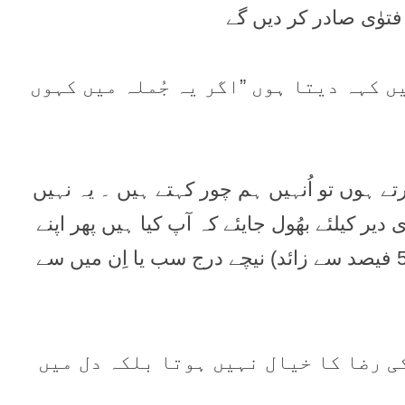
فتوٰی صادر کر دیں گے
ں کہہ دیتا ہوں ”اگر یہ جُملہ میں کہوں
تے ہوں تو اُنہیں ہم چور کہتے ہیں ۔ یہ نہیں
یر کیلئے بھُول جایئے کہ آپ کیا ہیں پھر اپنے
اِرد گِرد نظر ڈالیئے ۔ آپ دیکھیں گے کہ اکثرلوگ (50 فیصد سے زائد) نیچے درج سب یا اِن میں سے
کی رضا کا خیال نہیں ہوتا بلکہ دل میں