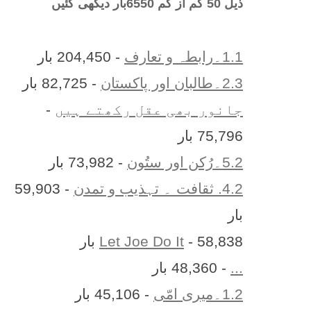
ذیل 50 کم از کم 6550بار دیکھی گئیں
1.1۔رابطہ و تعارف
- 204,450 بار
2.3۔طالبان اور پاکستان
- 82,725 بار
جانور بھی عقل رکھتے ہیں
-
75,796 بار
5.2۔رُکن اور ستُون
- 73,982 بار
4.2. ثقافت ۔ تہذیب و تمدن
- 59,903
بار
- 58,838 بار
Let Joe Do It
...
- 48,360 بار
1.2۔میری امّی
- 45,106 بار