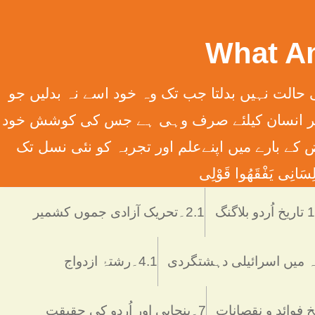
سِہِمْ (سورت13الرعدآیت11) ترجمہ ۔ الله تعالٰی کسی قوم کی حالت نہیں بدلتا جب تک وہ خود اسے نہ بدلیں جو
َانِ إِلَّا مَا سَعَی (سورت 53 النّجم آیت 39) ترجمہ ۔ اور یہ کہ ہر انسان کیلئے صرف وہی ہے جس کی کوشش خود
 انسانی فرائض کے بارے میں اپنےعلم اور تجربہ کو نئی نسل تک
َانِی يَفْقَھُوا قَوْلِی
دو بلاگنگ
2.1۔تحریک آزادی جموں کشمیر
4.1۔رشتۂ ازدواج
7۔پنجابی اور اُردو کی حقیقت