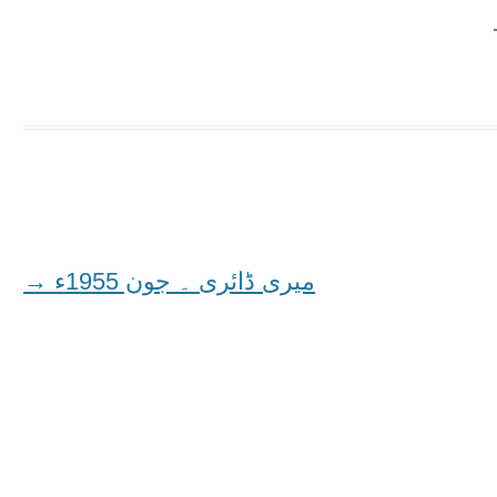
میری ڈائری ۔ جون 1955ء
→