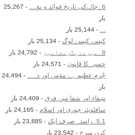
6۔چائےکی تاریخ فوائد و نق...
- 25,267
بار
...
- 25,144 بار
کیسے کیسے لوگ
- 25,134 بار
8۔میرےدیگرمضامین
- 24,792 بار
حسبہ کا قانون
- 24,571 بار
جُرمِ عظیم ہے مؤمن اور ذہ...
- 24,494
بار
شِفاء اور شفا میں فرق
- 24,409 بار
سافٹویئر چوری اور اسلام
- 24,165 بار
5.1۔راستہ صرف ایک
- 23,885 بار
کزن ميرج
- 23,542 بار