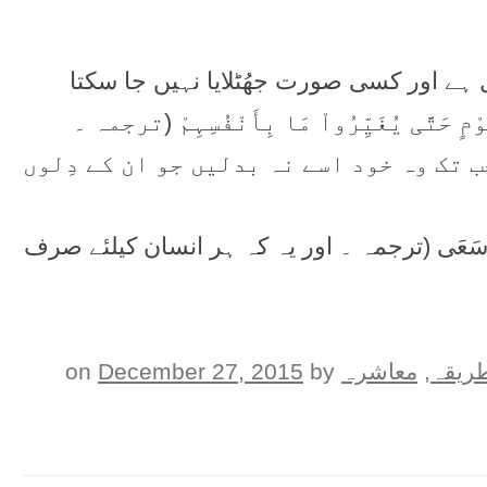
ٹَل ہے اور کسی صورت جھُٹلایا نہیں جا سکتا
َيِّرُ مَا بِقَوْمٍ حَتَّی يُغَيِّرُواْ مَا بِأَنْفُسِہِمْ (ترجمہ ۔
 تک وہ خود اسے نہ بدلیں جو ان کے دِلوں
لِلْإِنسَانِ إِلَّا مَا سَعَی (ترجمہ ۔ اور یہ کہ ہر انسان کیلئے صرف
ريقہ
,
معاشرہ
on
by
December 27, 2015