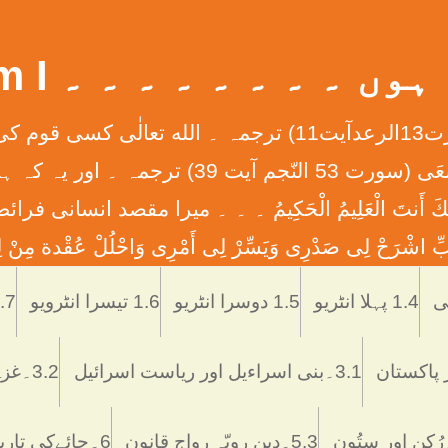
 ۔ ۔ ۔ ۔ ۔ ۔ ۔ ۔ What Am I
إِنَّ الله لاَ يُغَيِّرُ مَا بِقَوْمٍ حَتَّی يُغَيِّرُواْ مَا بِأَنْفُ
ان کے دلوں میں ہے ۔ ۔ ۔ وَأَن لَّيْسَ لِلْإِنس
َّمْتَنَا إِنَّكَ أَنتَ الْعَلِيمُ الْحَكِيمُ ۔ ۔ ۔ ميرا مقصد
ْرَحْ لِی صَدْرِی وَيَسِّرْ لِی أَمْرِی وَاحْلُلْ عُقْدة مِنْ لِس
Skip
to
1.4 پہلا انٹریو
1.5 دوسرا انٹریو
1.6 تیسرا انٹرویو
1.7 تاریخ اُر
content
3.1۔بنی اسراءیل اور ریاست اسرائیل
3.2۔غزہ ميں اسرائيلی دہشتگردی
5.3۔دین رویّہ رواج قانون
6۔چائےکی تاریخ فوائد و نقصانات