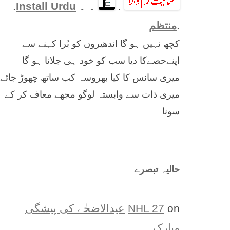
.
۔ ۔
Install Urdu
.
.
منتظم
کچھ نہیں ہو گا اندھیروں کو بُرا کہنے سے
اپنےحصےکا دیا سب کو خود ہی جلانا ہو گا
میری سانس کا کیا بھروسہ کب ساتھ چھوڑ جائے
میری ذات سے وابستہ لوگو مجھے معاف کر کے
سونا
حالیہ تبصرے
on
NHL 27
عیدالاضحٰے کی پیشگی
مبارک