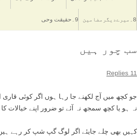
8۔میرےدیگرمضامین
9۔حقیقت وحی
سب چور ہیں
11 Replies
جو کچھ میں آج لکھنے جا رہا ہوں اگر کوئی قار
نہ ہو یا کچھ سمجھ نہ آئے تو ضرور اپنے خیالات ک
کہیں بھی چلے جایئے اگر لوگ گپ شپ کر رہے ہیں 