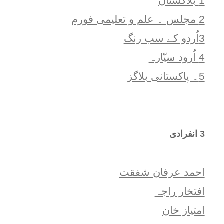
1 بلاگستان
2 مجلس ۔ علم و تعلیمی فورم
3اُردو کے سب رنگ
4 اُرود سیّارہ
5۔ پاکستانی بلاگز
3 انفرادی
احمد عرفان شفقت
افتخار راجہ
امتياز خان