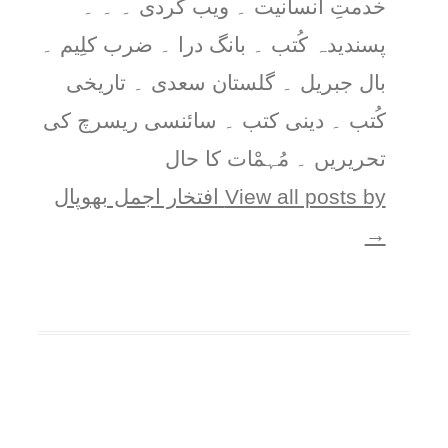
خدمتِ انسانیت ۔ ویب گردی ۔ ۔ ۔
پسندیدہ کُتب ۔ بانگ درا ۔ ضرب کلِیم ۔
بال جبریل ۔ گلستان سعدی ۔ تاریخی
کُتب ۔ دینی کتب ۔ سائنسی ریسرچ کی
تحریریں ۔ مُہمْات کا حال
View all posts by افتخار اجمل بھوپال
→