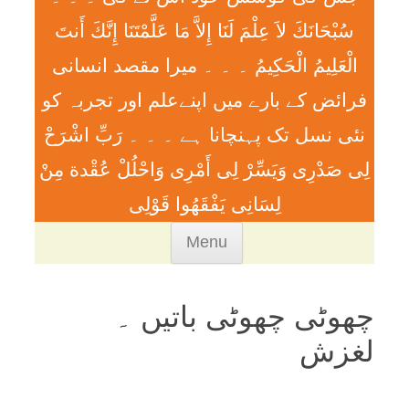
سُبْحَانَكَ لاَ عِلْمَ لَنَا إِلاَّ مَا عَلَّمْتَنَا إِنَّكَ أَنتَ
الْعَلِيمُ الْحَكِيمُ ۔ ۔ ۔ ميرا مقصد انسانی
فرائض کے بارے میں اپنےعلم اور تجربہ کو
نئی نسل تک پہنچانا ہے ۔ ۔ ۔ رَبِّ اشْرَحْ
لِی صَدْرِی وَيَسِّرْ لِی أَمْرِی وَاحْلُلْ عُقْدة مِنْ
لِسَانِی يَفْقَھُوا قَوْلِی
Skip
Menu
to
content
چھوٹی چھوٹی باتیں ۔
لغزش