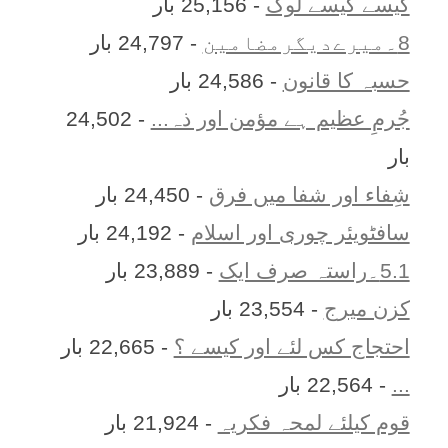
کیسے کیسے لوگ
- 25,156 بار
8۔میرےدیگرمضامین
- 24,797 بار
حسبہ کا قانون
- 24,586 بار
جُرمِ عظیم ہے مؤمن اور ذہ...
- 24,502
بار
شِفاء اور شفا میں فرق
- 24,450 بار
سافٹویئر چوری اور اسلام
- 24,192 بار
5.1۔راستہ صرف ایک
- 23,889 بار
کزن ميرج
- 23,554 بار
احتجاج کس لئے اور کیسے ؟
- 22,665 بار
...
- 22,564 بار
قوم کیلئے لمحہ فکریہ
- 21,924 بار