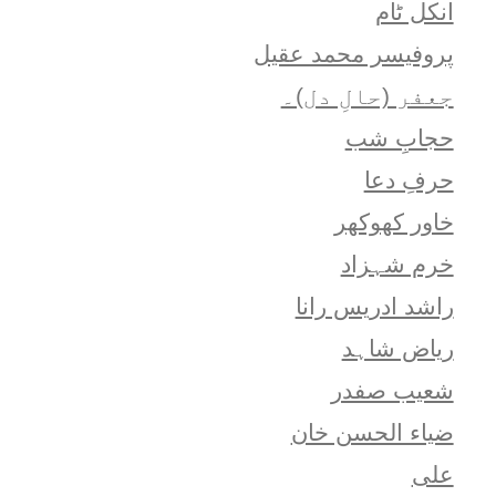
انکل ٹام
پروفیسر محمد عقیل
جعفر (حالِ دل)۔
حجابِ شب
حرفِ دعا
خاور کھوکھر
خرم شہزاد
راشد ادریس رانا
ریاض شاہد
شعيب صفدر
ضیاء الحسن خان
علی