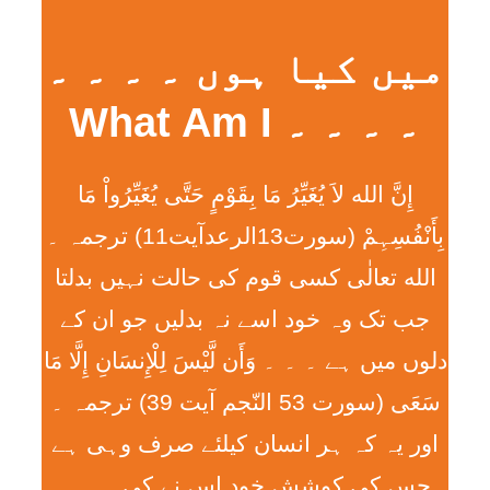
میں کیا ہوں ۔ ۔ ۔ ۔
۔ ۔ ۔ ۔ What Am I
إِنَّ الله لاَ يُغَيِّرُ مَا بِقَوْمٍ حَتَّی يُغَيِّرُواْ مَا
بِأَنْفُسِہِمْ (سورت13الرعدآیت11) ترجمہ ۔
الله تعالٰی کسی قوم کی حالت نہیں بدلتا
جب تک وہ خود اسے نہ بدلیں جو ان کے
دلوں میں ہے ۔ ۔ ۔ وَأَن لَّيْسَ لِلْإِنسَانِ إِلَّا مَا
سَعَی (سورت 53 النّجم آیت 39) ترجمہ ۔
اور یہ کہ ہر انسان کیلئے صرف وہی ہے
جس کی کوشش خود اس نے کی ۔ ۔ ۔