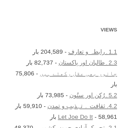
VIEWS
1.1۔رابطہ و تعارف
- 204,589 بار
2.3۔طالبان اور پاکستان
- 82,737 بار
جانور بھی عقل رکھتے ہیں
- 75,806
بار
5.2۔رُکن اور ستُون
- 73,985 بار
4.2. ثقافت ۔ تہذیب و تمدن
- 59,910 بار
- 58,961 بار
Let Joe Do It
2.1۔تحریک آزادی جموں کشمیر
- 48,370