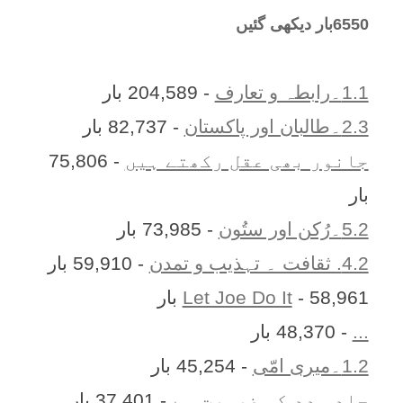
6550بار دیکھی گئیں
1.1۔رابطہ و تعارف
- 204,589 بار
2.3۔طالبان اور پاکستان
- 82,737 بار
جانور بھی عقل رکھتے ہیں
- 75,806
بار
5.2۔رُکن اور ستُون
- 73,985 بار
4.2. ثقافت ۔ تہذیب و تمدن
- 59,910 بار
- 58,961 بار
Let Joe Do It
...
- 48,370 بار
1.2۔میری امّی
- 45,254 بار
جلد مدد کی ضرورت ہے
- 37,401 بار