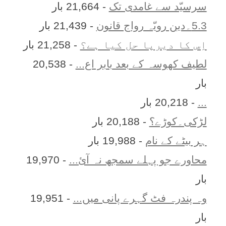
سرسیّد سے غامدی تک
- 21,664 بار
5.3۔دین رویّہ رواج قانون
- 21,439 بار
اِس کا ديرپا حل کيا ہے؟
- 21,258 بار
لطیف کھوسہ کے بعد بابر اع...
- 20,538
بار
...
- 20,218 بار
لڑکی۔کوڑے؟
- 20,188 بار
ہر بيٹے کے نام
- 19,988 بار
محاورے جو پہلے سمجھ نہ آئ...
- 19,970
بار
وہ پندرہ فٹ گہرے پانی میں...
- 19,951
بار