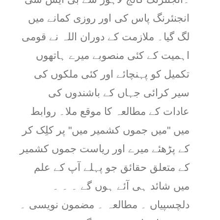
انجنئرنگ پاس کی اور روزی کمانے میں
لگ گیا۔ ملازمت کے دوران اللہ نے قومی
اہمیت کے کئی منصوبے میرے ہاتھوں
تکمیل کو پہنچائے اور کئی ملکوں کی
سیر کرائی جہاں کے باشندوں کی
عادات کے مطالعہ کا موقع ملا۔ روابط
میں "میں جموں کشمیر میں" پر کلِک کر
کے پڑھئے میرے اور ریاست جموں کشمیر
کے متعلق حقائق جو پہلے آپ کے علم
میں شائد ہی آئے ہوں گے ۔ ۔ ۔
دلچسپیاں ۔ مطالعہ ۔ مضمون نویسی ۔