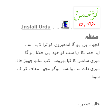
.
۔ ۔
Install Urdu
.
.
منتظم
کچھ نہیں ہو گا اندھیروں کو بُرا کہنے سے
اپنےحصےکا دیا سب کو خود ہی جلانا ہو گا
میری سانس کا کیا بھروسہ کب ساتھ چھوڑ جائے
میری ذات سے وابستہ لوگو مجھے معاف کر کے
سونا
حالیہ تبصرے