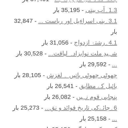
1.3۔آپ بیتی
- 35,195 بار
3.1۔بنی اسراءیل اور ریاست ...
- 32,847
بار
4.1۔رشتۂ ازدواج
- 31,056 بار
شہیدِ ملت نوابزادہ لیاقت...
- 30,528 بار
...
- 29,592 بار
چھوٹی چھوٹی باتیں ۔ لغزش
- 28,105 بار
بائبل کے مطابق
- 26,541 بار
پنجابی قوم نہیں
- 26,082 بار
6۔چائےکی تاریخ فوائد و نق...
- 25,273 بار
...
- 25,158 بار