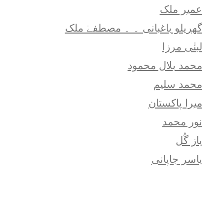
عمیر ملک
گھریلو باغبانی ۔ ۔ مصطفےٰ ملک
لبنٰی مرزا
محمد بلال محمود
محمد سلیم
میرا پاکستان
نور محمد
یاز گُل
یاسر جاپانی