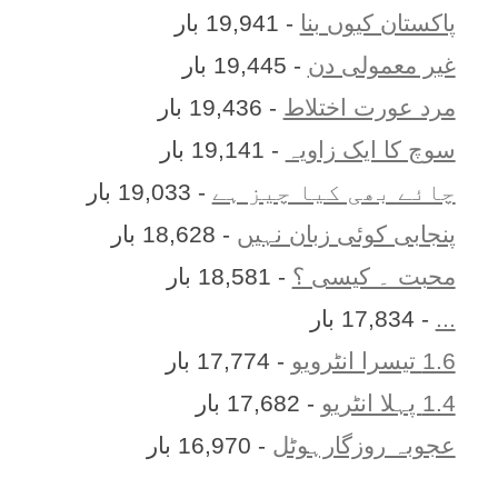
پاکستان کیوں بنا
- 19,941 بار
غیر معمولی دن
- 19,445 بار
مرد عورت اختلاط
- 19,436 بار
سوچ کا ایک زاویہ
- 19,141 بار
چائے بھی کیا چیز ہے
- 19,033 بار
پنجابی کوئی زبان نہیں
- 18,628 بار
محبت ۔ کیسی ؟
- 18,581 بار
...
- 17,834 بار
1.6 تیسرا انٹرویو
- 17,774 بار
1.4 پہلا انٹریو
- 17,682 بار
عجوبہ روزگارہوٹل
- 16,970 بار