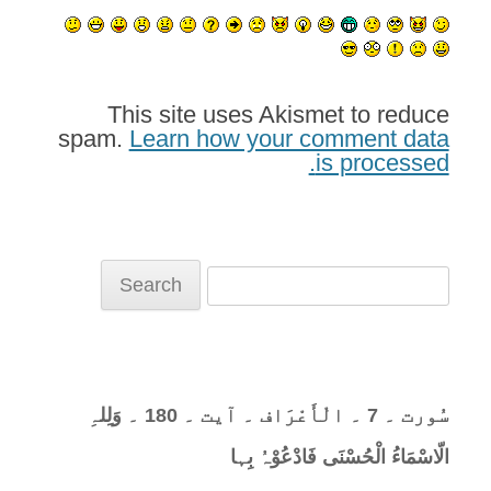
This site uses Akismet to reduce
spam.
Learn how your comment data
is processed.
Search
for:
سُورت ۔ 7 ۔ الْأَعْرَاف ۔ آیت ۔ 180 ۔ وَلِلہِ
الّاسْمَاءُ الْحُسْنَی فَادْعُوْہُ بِہا