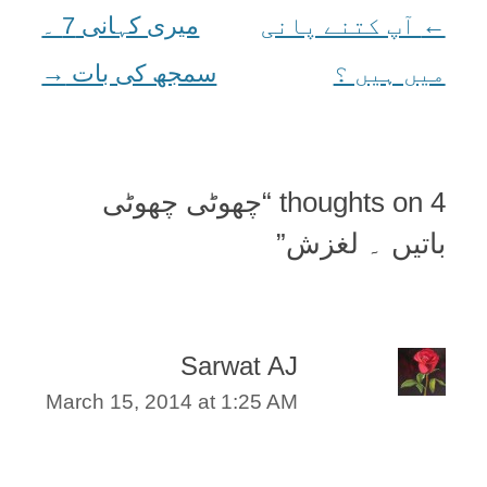
←
Post
آپ کتنے پانی
میری کہانی 7 ۔
میں ہیں ؟
navigation
سمجھ کی بات
→
4 thoughts on “
چھوٹی چھوٹی
باتیں ۔ لغزش
”
Sarwat AJ
March 15, 2014 at 1:25 AM