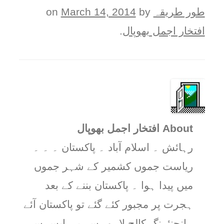
طور طريقہ
on
by
March 14, 2014
افتخار اجمل بھوپال
.
About افتخار اجمل بھوپال
رہائش ۔ اسلام آباد ۔ پاکستان ۔ ۔ ۔
ریاست جموں کشمیر کے شہر جموں
میں پیدا ہوا ۔ پاکستان بننے کے بعد
ہجرت پر مجبور کئے گئے تو پاکستان آئے
۔انجنئرنگ کالج لاہور سے بی ایس سی