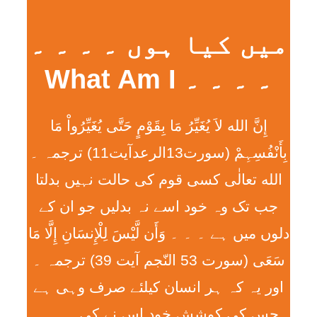
میں کیا ہوں ۔ ۔ ۔ ۔
۔ ۔ ۔ ۔ What Am I
إِنَّ الله لاَ يُغَيِّرُ مَا بِقَوْمٍ حَتَّی يُغَيِّرُواْ مَا
بِأَنْفُسِہِمْ (سورت13الرعدآیت11) ترجمہ ۔
الله تعالٰی کسی قوم کی حالت نہیں بدلتا
جب تک وہ خود اسے نہ بدلیں جو ان کے
دلوں میں ہے ۔ ۔ ۔ وَأَن لَّيْسَ لِلْإِنسَانِ إِلَّا مَا
سَعَی (سورت 53 النّجم آیت 39) ترجمہ ۔
اور یہ کہ ہر انسان کیلئے صرف وہی ہے
جس کی کوشش خود اس نے کی ۔ ۔ ۔