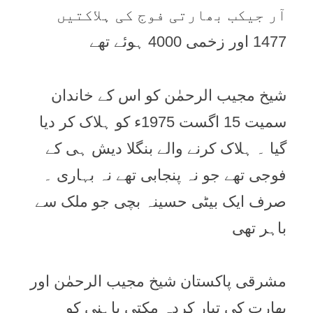
آر جیکب بھارتی فوج کی ہلاکتیں
1477 اور زخمی 4000 ہوئے تھے
شیخ مجیب الرحمٰن کو اس کے خاندان
سمیت 15 اگست 1975ء کو ہلاک کر دیا
گیا ۔ ہلاک کرنے والے بنگلا دیش ہی کے
فوجی تھے جو نہ پنجابی تھے نہ بہاری ۔
صرف ایک بیٹی حسینہ بچی جو ملک سے
باہر تھی
مشرقی پاکستان شیخ مجیب الرحمٰن اور
بھارت کی تیار کردہ مکتی باہنی کو