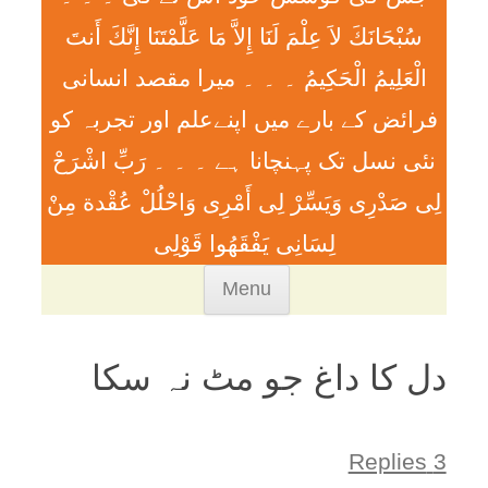
سُبْحَانَكَ لاَ عِلْمَ لَنَا إِلاَّ مَا عَلَّمْتَنَا إِنَّكَ أَنتَ
الْعَلِيمُ الْحَكِيمُ ۔ ۔ ۔ ميرا مقصد انسانی
فرائض کے بارے میں اپنےعلم اور تجربہ کو
نئی نسل تک پہنچانا ہے ۔ ۔ ۔ رَبِّ اشْرَحْ
لِی صَدْرِی وَيَسِّرْ لِی أَمْرِی وَاحْلُلْ عُقْدة مِنْ
لِسَانِی يَفْقَھُوا قَوْلِی
Skip
Menu
to
content
دل کا داغ جو مٹ نہ سکا
3 Replies