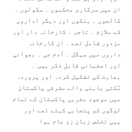
ان میں سرکاری محکموں ۔ سکولوں ۔
کالجوں ۔ بنکوں اور دیگر اداروں
کے ملازم ۔ تاجر ۔ کارخانہ دار اور
مزدور شامل تھے ۔ ان کارخانہ
داروں میں سہگل ۔ آدم جی ۔ بھوانی
اور اصفہانی قابلِ ذکر ہیں ۔
بھارت کی تشکیل کردہ اور پروردہ
مُکتی باہنی والے مشرقی پاکستان
میں موجود مغربی پاکستان کے تمام
لوگوں کو پنجابی کہتے تھے اور
یہی تخلص زبان زدِ عام ہوا