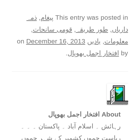
This entry was posted in
پيغام
,
ذمہ
دارياں
,
طور طريقہ
,
قومی سانحات
,
معلومات
,
یادیں
on
December 16, 2013
by
افتخار اجمل بھوپال
.
About افتخار اجمل بھوپال
رہائش ۔ اسلام آباد ۔ پاکستان ۔ ۔ ۔
ریاست جموں کشمیر کے شہر جموں