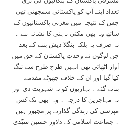
مشرقی پاکستان کے بنگالیوں کی بڑی
تعداد اپنے آپ کو پاکستانی سمجھتی تھی
جس کے نتیجہ میں مغربی پاکستانیوں کے
ساتھ وہ بھی مکتی باہنی کا نشانہ بنے ۔
نہ صرف یہ بلکہ بنگلا دیش بننے کے بعد
جن لوگوں نے وحدتِ پاکستان کے حق میں
آواز اٹھائی تھی انہیں طرح طرح سے تنگ
کیا گیا اور ان کے خلاف جھوٹے مقدمے
بنائے گئے ۔ بہاریوں کو نہ شہریت دی اور
نہ مہاجرین کا درجہ ۔ وہ ابھی تک کس
مپرسی کی زندگی گذارنے پر مجبور ہیں
۔ جماعتِ اسلامی کے دلاور حسین سیّدی