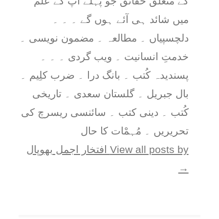
کے متعلق حقائق جو پہلے آپ کے علم
میں شائد ہی آئے ہوں گے ۔ ۔ ۔
دلچسپیاں ۔ مطالعہ ۔ مضمون نویسی ۔
خدمتِ انسانیت ۔ ویب گردی ۔ ۔ ۔
پسندیدہ کُتب ۔ بانگ درا ۔ ضرب کلِیم ۔
بال جبریل ۔ گلستان سعدی ۔ تاریخی
کُتب ۔ دینی کتب ۔ سائنسی ریسرچ کی
تحریریں ۔ مُہمْات کا حال
View all posts by افتخار اجمل بھوپال
→