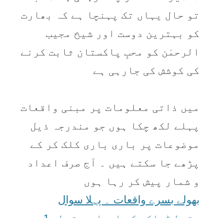
تو حال یہاں تک پہنچا ہے کہ بھارت
کو بہترین دوست اور شیخ مجیب
الرحمٰن کو محبِ پاکستان ثابت کرنے
کی کوشش کی جارہی ہے
میں ذاتی معلومات پر مبنی واقعات
پہلے لکھ چکا ہوں جو مندرجہ ذیل
موضوعات پر باری باری کلک کر کے
پڑھے جا سکتے ہیں ۔ آج صرف اعداد
و شمار پیش کر رہا ہوں
بھولے بسرے واقعات ۔ پہلا سوال