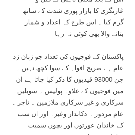
غارتگری کا بازار پوری شدت کے ساتھ
گرم کیا ۔ اس طرح کہ اعداد و شمار
بتانے والا بھی کوئی نہ رہا
پاکستان کے فوجیوں کی تعداد جو زبان زدِ
عام ہے صریح افواہ کے سوا کچھ نہیں ۔
جن 93000 قیدیوں کا ذکر کیا جاتا ہے ان
میں فوجیوں کے علاوہ پولیس ۔ سویلین
سرکاری و غیر سرکاری ملازمین ۔ تاجر ۔
عام مزدور ۔ دکاندار وغیرہ اور ان سب
کے خاندان عورتوں اور بچوں سمیت