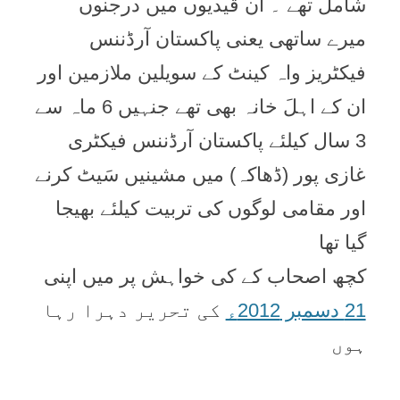
شامل تھے ۔ ان قیدیوں میں درجنوں
میرے ساتھی یعنی پاکستان آرڈننس
فیکٹریز واہ کینٹ کے سویلین ملازمین اور
ان کے اہلَ خانہ بھی تھے جنہیں 6 ماہ سے
3 سال کیلئے پاکستان آرڈننس فیکٹری
غازی پور (ڈھاکہ) میں مشینیں سَیٹ کرنے
اور مقامی لوگوں کی تربیت کیلئے بھیجا
گیا تھا
کچھ اصحاب کے کی خواہش پر میں اپنی
21 دسمبر 2012ء
کی تحریر دہرا رہا
ہوں