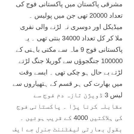
مشرقی پاکستان میں پاکستانی فوج کی
تعداد 20000 تھی جن میں پولیس ۔
میڈیکل اور دوسری نہ لڑنے والی نفری
ملا کر کل تعداد 34000 بنتی تھی ۔ یہ
پاکستانی فوج 9 ماہ سے مکتی باہنی کے
100000 جنگجوؤں سے گوریلا جنگ لڑتے
لڑتے بے حال ہو چکی تھی ۔ ایسے وقت
میں بھارت کی ہر قسم کے ہتھیاروں سے
لیس 3 ڈویژن تازہ دم فوج سے
مقابلہ کرنا پڑا ۔ پاکستانی فوج
کی ہلاکتیں 4000 کے قریب ہوئیں ۔
بقول بھارتی لیفٹننٹ جنرل جے ایف