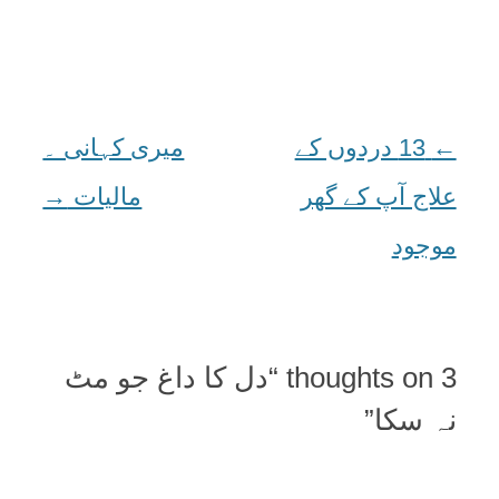
←
Post
13 دردوں کے
میری کہانی ۔
navigation
علاج آپ کے گھر
مالیات
→
موجود
3 thoughts on “
دل کا داغ جو مٹ
نہ سکا
”