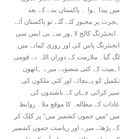
میں پیدا ہوا ۔ پاکستان بننے کے بعد
ہجرت پر مجبور کئے گئے تو پاکستان آئے
۔انجنئرنگ کالج لاہور سے بی ایس سی
انجنئرنگ پاس کی اور روزی کمانے میں
لگ گیا۔ ملازمت کے دوران اللہ نے قومی
اہمیت کے کئی منصوبے میرے ہاتھوں
تکمیل کو پہنچائے اور کئی ملکوں کی
سیر کرائی جہاں کے باشندوں کی
عادات کے مطالعہ کا موقع ملا۔ روابط
میں "میں جموں کشمیر میں" پر کلِک کر
کے پڑھئے میرے اور ریاست جموں کشمیر