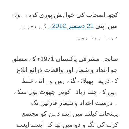
کچھ اصحاب کی خواہش پوری کرتے ہوئے
میں اپنی
21 دسمبر 2012ء
کی تحریر
دہرا رہا ہوں
سانحہ مشرقی پاکستان 1971ء کے متعلق
جو اعداد و شمار اور واقعات ذرائع ابلاغ
کے ذریعہ پھیلائے گئے ہیں وہ اتنے غلط
ہیں کہ جتنا زیادہ کوئی جھوٹ بول سکے
۔ درست اعداد و شمار قارئین تک
پہنچانے کیلئے میں اپنے ذہن کو مجتمع
کرنے کی تگ و دو میں تھا کہ ایسے ایسے