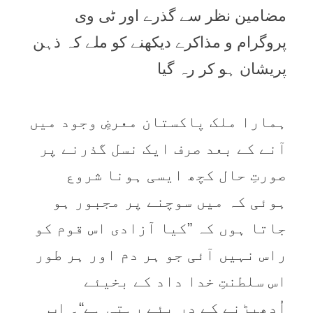
مضامین نظر سے گذرے اور ٹی وی
پروگرام و مذاکرے دیکھنے کو ملے کہ ذہن
پریشان ہو کر رہ گیا
ہمارا ملک پاکستان معرضِ وجود میں
آنے کے بعد صرف ایک نسل گذرنے پر
صورتِ حال کچھ ایسی ہونا شروع
ہوئی کہ میں سوچنے پر مجبور ہو
جاتا ہوں کہ ”کیا آزادی اس قوم کو
راس نہیں آئی جو ہر دم اور ہر طور
اس سلطنتِ خدا داد کے بخیئے
اُدھیڑنے کے در پئے رہتی ہے“۔ اب