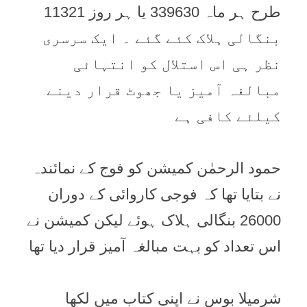
طرح ہر ماہ 339630 یا ہر روز 11321
بنگالی ہلاک کئے گئے ۔ ایک سرسری
نظر ہی اس استلال کو انتہائی
مبالغہ آمیز یا جھوٹ قرار دینے
کیلئے کافی ہے
حمود الرحمٰن کمیشن کو فوج کے نمائندہ
نے بتایا تھا کہ فوجی کاروائی کے دوران
26000 بنگالی ہلاک ہوئے لیکن کمیشن نے
اس تعداد کو بہت مبالغہ آمیز قرار دیا تھا
شرمیلا بوس نے اپنی کتاب میں لکھا