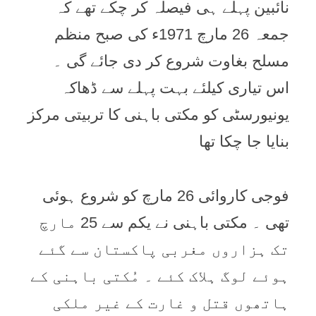
نائبین پہلے ہی فیصلہ کر چکے تھے کہ
جمعہ 26 مارچ 1971ء کی صبح منظم
مسلح بغاوت شروع کر دی جائے گی ۔
اس تیاری کیلئے بہت پہلے سے ڈھاکہ
یونیورسٹی کو مکتی باہنی کا تربیتی مرکز
بنایا جا چکا تھا
فوجی کاروائی 26 مارچ کو شروع ہوئی
تھی ۔ مکتی باہنی نے یکم سے 25 مارچ
تک ہزاروں مغربی پاکستان سے گئے
ہوئے لوگ ہلاک کئے ۔ مُکتی باہنی کے
ہاتھوں قتل و غارت کے غیر ملکی