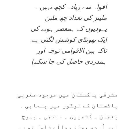
افواہ سے زیادہ کچھ نہیں ۔
ملینز کی تعداد چھ ملین
یہودیوں کے ہمعصر ہونے کی
ایک بھونڈی کوشش لگتی ہے
تاکہ بین الاقوامی توجہ اور
ہمدردی حاصل کی جا سکے)
مشرقی پاکستان میں موجود مغربی
پاکستان کے لوگوں میں پنجابی ۔
پٹھان ۔ کشمیری ۔ سندھی ۔ بلوچ
اور اُردو بولنے والے شامل تھے ۔