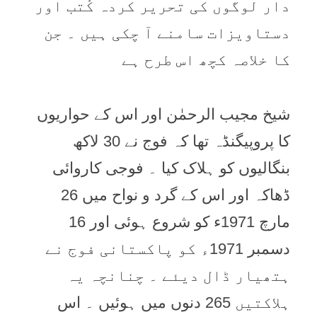
دار لوگوں کی تحریر کردہ کُتب اور
دستاویزات سامنے آ چکی ہیں ۔ جن
کا خلاصہ کچھ اس طرح ہے
شیخ مجیب الرحمٰن اور اس کے حواریوں
کا پروپیگنڈہ تھا کہ فوج نے 30 لاکھ
بنگالیوں کو ہلاک کیا ۔ فوجی کاروائی
ڈھاکہ اور اس کے گرد و نواح میں 26
مارچ 1971ء کو شروع ہوئی اور 16
دسمبر 1971ء کو پاکستانی فوج نے
ہتھیار ڈال دیئے ۔ چنانچہ یہ
ہلاکتیں 265 دنوں میں ہوئیں ۔ اس