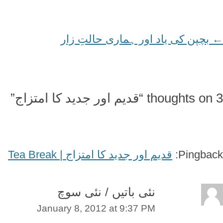
←
Post
بچپن کی ياد اور ہماری حالتِ زار
navigation
3 thoughts on “
قديم اور جديد کا امتزاج
”
Pingback:
قديم اور جديد کا امتزاج | Tea Break
نئی باتیں / نئی سوچ
January 8, 2012 at 9:37 PM