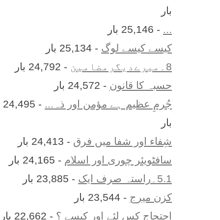
بار
...
- 25,146 بار
کیسے کیسے لوگ
- 25,134 بار
8۔میرےدیگرمضامین
- 24,792 بار
حسبہ کا قانون
- 24,572 بار
جُرمِ عظیم ہے مؤمن اور ذہ...
- 24,495
بار
شِفاء اور شفا میں فرق
- 24,413 بار
سافٹویئر چوری اور اسلام
- 24,165 بار
5.1۔راستہ صرف ایک
- 23,885 بار
کزن ميرج
- 23,544 بار
احتجاج کس لئے اور کیسے ؟
- 22,662 بار