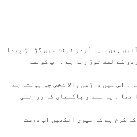
ئيں ہيں ۔ يہ اُردو فونٹ ميں گڑ بڑ پيدا
ردو کے لفظ توڑ رہا ہے ۔ آپ کونسا
 ۔ اس ميں داڑھی والا شخص جو بولتا ہے
 تھا ۔ يہ ہند و پاکستان کا روائتی
کا کرم ہے کہ ميری آنکھيں اب درست