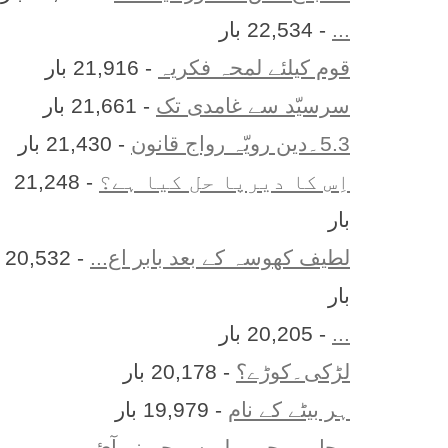
...
- 22,534 بار
قوم کیلئے لمحہ فکریہ
- 21,916 بار
سرسیّد سے غامدی تک
- 21,661 بار
5.3۔دین رویّہ رواج قانون
- 21,430 بار
اِس کا ديرپا حل کيا ہے؟
- 21,248
بار
لطیف کھوسہ کے بعد بابر اع...
- 20,532
بار
...
- 20,205 بار
لڑکی۔کوڑے؟
- 20,178 بار
ہر بيٹے کے نام
- 19,979 بار
محاورے جو پہلے سمجھ نہ آئ...
-