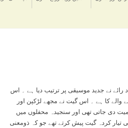
 رائے نے جديد موسيقی پر ترتيب ديا ہے ۔ اس
 والے کا ہے ۔ اس گيت نے مجھے لڑکپن اور
ہميت دی جاتی تھی اور سنجيدہ محفلوں ميں
 ہی تيار کردہ گيت پيش کرتے تھے جو کہ ذومعنی