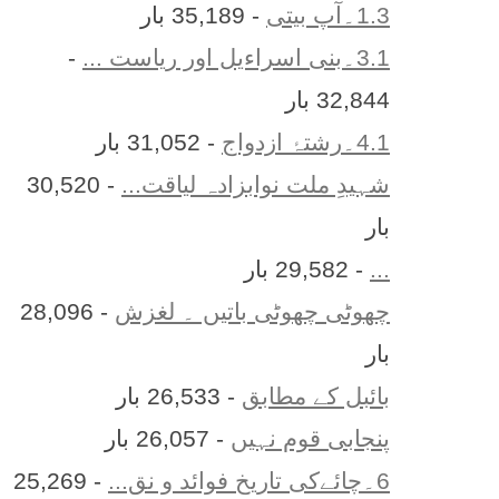
1.3۔آپ بیتی
- 35,189 بار
3.1۔بنی اسراءیل اور ریاست ...
-
32,844 بار
4.1۔رشتۂ ازدواج
- 31,052 بار
شہیدِ ملت نوابزادہ لیاقت...
- 30,520
بار
...
- 29,582 بار
چھوٹی چھوٹی باتیں ۔ لغزش
- 28,096
بار
بائبل کے مطابق
- 26,533 بار
پنجابی قوم نہیں
- 26,057 بار
6۔چائےکی تاریخ فوائد و نق...
- 25,269