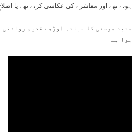
ہوتے تھے اور معاشرے کی عکاسی کرتے تھے يا اصلاح
جديد موسقی کا عبادہ اوڑھے قديم روائتی گ
ہوا ہے