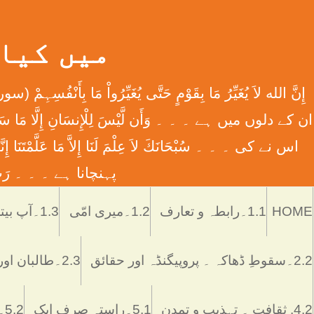
میں کیا ہوں
اس نے کی ۔ ۔ ۔ سُبْحَانَكَ لاَ عِلْمَ لَنَا إِلاَّ مَا عَل
پہنچانا ہے ۔ ۔ ۔ رَبِّ اش
HOME
1.1۔رابطہ و تعارف
1.2۔میری امّی
1.3۔آپ بیتی
2.2۔سقوطِ ڈھاکہ ۔ پروپیگنڈہ اور حقائق
2.3۔طالبان اور پاکستان
4.2. ثقافت ۔ تہذیب و تمدن
5.1۔راستہ صرف ایک
5.2۔رُکن اور ستُون