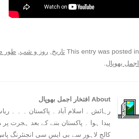
This entry was posted in
تاریخ
,
روز و شب
,
طور ط
اجمل بھوپال
.
About افتخار اجمل بھوپال
رہائش ۔ اسلام آباد ۔ پاکستان ۔ ۔ ۔ 
پیدا ہوا ۔ پاکستان بننے کے بعد ہجرت پر م
کالج لاہور سے بی ایس سی انجنئرنگ پاس 