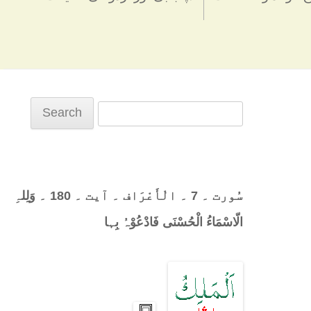
Search
for:
سُورت ۔ 7 ۔ الْأَعْرَاف ۔ آیت ۔ 180 ۔ وَلِلہِ
الّاسْمَاءُ الْحُسْنَی فَادْعُوْہُ بِہا