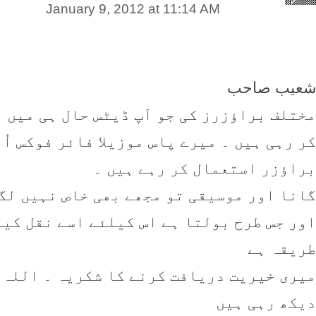
January 9, 2012 at 11:14 AM
شعيب صاحب
مختلف براؤزرز کی جو اَپ ڈيٹس حال ہی ميں آ
کر رہی ہيں ۔ ميرے پاس موزيلا فائر فوکس اُ
براؤزر استعمال کر رہے ہيں ۔
گانا اور موسيقی تو مجھے بھی خاص نہيں لگا
اور جس طرح بولتا ہے اس کيلئے اسے نقل کيا
طريقہ ہے
ميری خيريت دريافت کرنے کا شکريہ ۔ اللہ 
ديکھ رہی ہيں