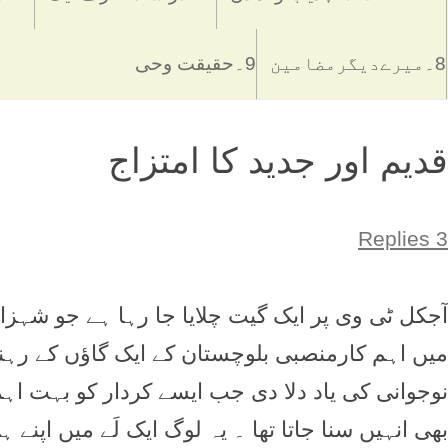
8۔میرےدیگرمضامین
9۔حقیقت وحی
قديم اور جديد کا امتزاج
3 Replies
آجکل ٹی وی پر ايک گيت چلايا جا رہا ہے جو شہزاد
ميں اہم کارمنصبی بلوچستان کے ايک گاؤں کے رہنے
نوجوانی کی ياد دلا دی جب ايسے کردار کو بہت ا
بھی انہيں سنا جاتا تھا ۔ يہ لوگ ايک لَے ميں اپنے