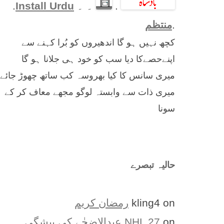
.
۔ ۔
Install Urdu
.
.
منتظم
کچھ نہیں ہو گا اندھیروں کو بُرا کہنے سے
اپنےحصےکا دیا سب کو خود ہی جلانا ہو گا
میری سانس کا کیا بھروسہ کب ساتھ چھوڑ جائے
میری ذات سے وابستہ لوگو مجھے معاف کر کے
سونا
حالیہ تبصرے
on
kling4
رمضان کریم
on
NHL 27
عیدالاضحٰے کی پیشگی