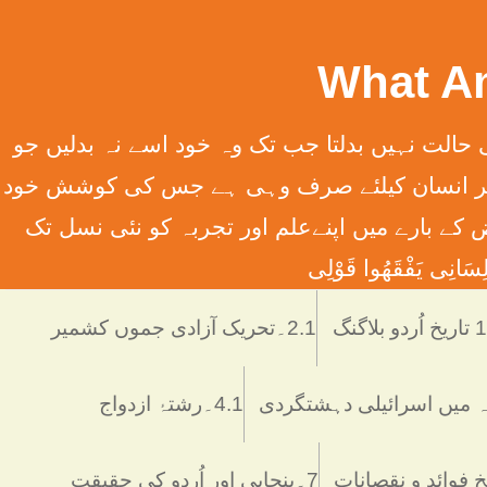
سِہِمْ (سورت13الرعدآیت11) ترجمہ ۔ الله تعالٰی کسی قوم کی حالت نہیں بدلتا جب تک وہ خود اسے نہ بدلیں جو
َانِ إِلَّا مَا سَعَی (سورت 53 النّجم آیت 39) ترجمہ ۔ اور یہ کہ ہر انسان کیلئے صرف وہی ہے جس کی کوشش خود
 انسانی فرائض کے بارے میں اپنےعلم اور تجربہ کو نئی نسل تک
َانِی يَفْقَھُوا قَوْلِی
دو بلاگنگ
2.1۔تحریک آزادی جموں کشمیر
4.1۔رشتۂ ازدواج
7۔پنجابی اور اُردو کی حقیقت