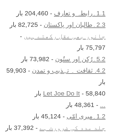
1.1۔رابطہ و تعارف
- 204,460 بار
2.3۔طالبان اور پاکستان
- 82,725 بار
جانور بھی عقل رکھتے ہیں
-
75,797 بار
5.2۔رُکن اور ستُون
- 73,982 بار
4.2. ثقافت ۔ تہذیب و تمدن
- 59,903
بار
- 58,840 بار
Let Joe Do It
...
- 48,361 بار
1.2۔میری امّی
- 45,124 بار
جلد مدد کی ضرورت ہے
- 37,392 بار