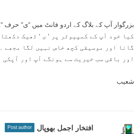
بزرگوار آپ کے بلاگ کے اردو فانٹ میں‌ ”ی” حرف ”ے
کیا خود آپ کے کمپیوٹر پر ‘ ی ‘ ٹھیک دکھتا
گانا اور موسیقی کچھ خاص نہیں لگا مجھے ۔
اور باقی سب خیریت سے ہونگے آپ اور آپکی 
شعیب
افتخار اجمل بھوپال
Post author