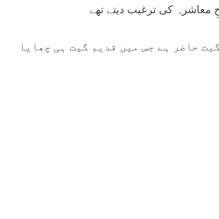
ِ معاشرہ کی ترغيب ديتے تھے
يت حاضر ہے جس ميں قديم گيت ہی چھايا