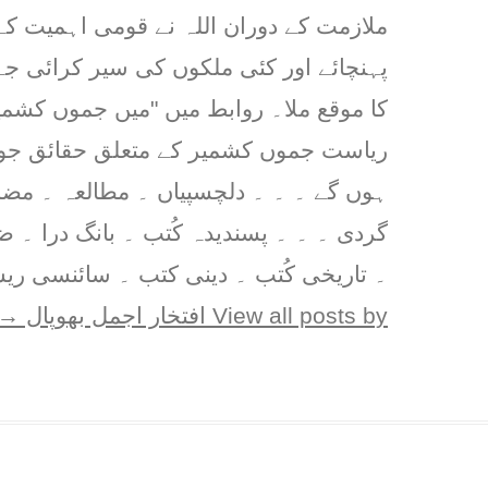
ملازمت کے دوران اللہ نے قومی اہمیت کے
پہنچائے اور کئی ملکوں کی سیر کرائی ج
کا موقع ملا۔ روابط میں "میں جموں کشمیر
ریاست جموں کشمیر کے متعلق حقائق جو پ
ہوں گے ۔ ۔ ۔ دلچسپیاں ۔ مطالعہ ۔ مض
گردی ۔ ۔ ۔ پسندیدہ کُتب ۔ بانگ درا ۔ 
۔ تاریخی کُتب ۔ دینی کتب ۔ سائنسی ریس
View all posts by افتخار اجمل بھوپال
→