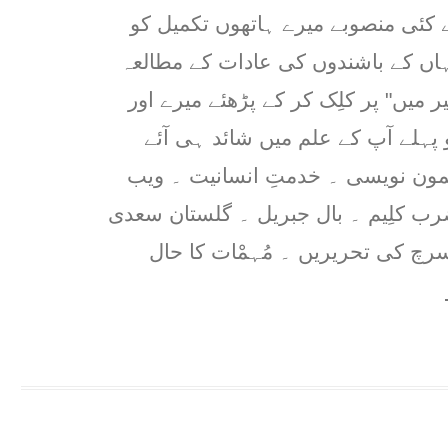
 کئی منصوبے میرے ہاتھوں تکمیل کو
ہاں کے باشندوں کی عادات کے مطالعہ
 میں" پر کلِک کر کے پڑھئے میرے اور
ہلے آپ کے علم میں شائد ہی آئے
مون نویسی ۔ خدمتِ انسانیت ۔ ویب
ضرب کلِیم ۔ بال جبریل ۔ گلستان سعدی
رچ کی تحریریں ۔ مُہمْات کا حال