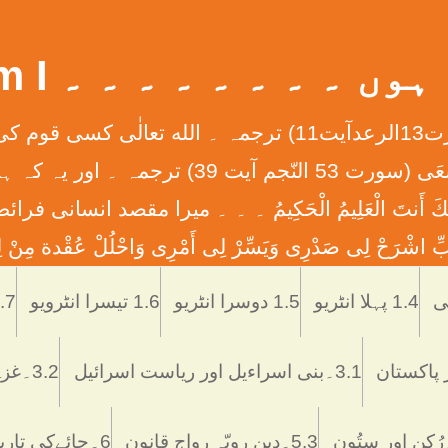
 ۔ ۔ ۔ ۔ ۔ ۔ ۔ ۔ What Am I
إِنَّ الله لاَ يُغَيِّرُ مَا بِقَوْمٍ حَتَّی يُغَيِّرُواْ مَا بِأَنْفُ
ان کے دلوں میں ہے ۔ ۔ ۔ وَأَن لَّيْسَ لِلْإِنس
َّمْتَنَا إِنَّكَ أَنتَ الْعَلِيمُ الْحَكِيمُ ۔ ۔ ۔ ميرا مقصد
ْرَحْ لِی صَدْرِی وَيَسِّرْ لِی أَمْرِی وَاحْلُلْ عُقْدة مِنْ لِس
Skip
to
1.4 پہلا انٹریو
1.5 دوسرا انٹریو
1.6 تیسرا انٹرویو
1.7 تاریخ اُر
content
3.1۔بنی اسراءیل اور ریاست اسرائیل
3.2۔غزہ ميں اسرائيلی دہشتگردی
5.3۔دین رویّہ رواج قانون
6۔چائےکی تاریخ فوائد و نقصانات