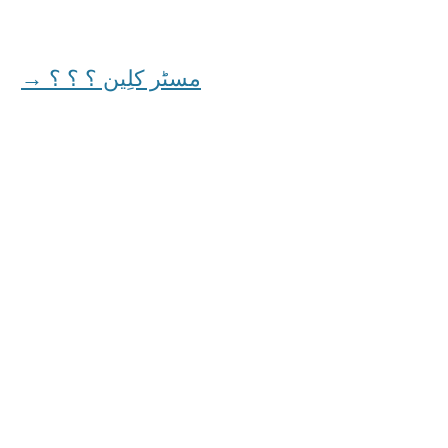
مسٹر کلِين ؟ ؟ ؟
→