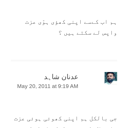
ہم اب کےسے اپنی کھؤی ہوّی عزت
واپس لے سکتے ہیں ؟
عدنان شاہد
May 20, 2011 at 9:19 AM
جی بالکل ہم اپنی کھوئی ہوئی عزت