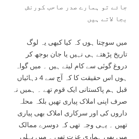
جائے تو ہمارے صدر صاحب کورنش
بجا لاتے ہيں
ميں سوچتا ہوں کہ کيا کبھی يہ لوگ
تاريخ پڑھتے ہی نہيں يا جان بوجھ کر
دروغ گوئی سے کام ليتے ہيں ۔ ميں گواہ
ہوں اس حقيقت کا کہ آج سے 4 دہائياں
قبل ہم پاکستانی ايک قوم تھے ۔ ہميں نہ
صرف اپنی املاک پياری تھيں بلکہ محلہ
داروں کی اور سرکاری املاک بھی پياری
تھيں ۔ يہی وجہ تھی کہ دوسرے ممالک
ميں بھی ہماری عزت تھی ۔ ميں پہلی