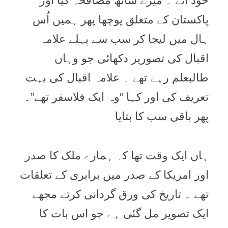
خود آئے ۔ ميرے ساتھ مصافحہ کيا اور
پاکستان کے متعلق پوچھا پھر ہميں اُس
ہال ميں ليجا کر سب سے پہلے علامہ
اقبال کی تصورير دکھائی جو وہاں
طالبعلم رہے تھے ۔ علامہ اقبال کی بہت
تعريف کی اور کہا “وہ ايک فلاسفر تھے”۔
پھر باقی سب کا بتايا
ہاں ايک وقت تھا کہ ہمارے ملک کا صدر
اور امريکا کے صدر ميں برابری کے تعلقات
تھے ۔ تاريخ کی ورق گردانی کرتے مجھے
ايک تصوير مل گئی ہے جو اس بات کا