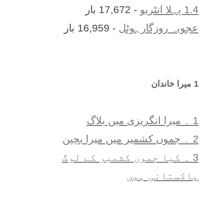
1.4 پہلا انٹریو
- 17,672 بار
عجوبہ روزگارہوٹل
- 16,959 بار
1 ميرا خاندان
1 ۔ ميرا انگريزی ميں بلاگ
2 ۔ جموں کشمیر میں میرا بچپن
3 ۔ کیا جموں کشمیر کے لوگ
پاکستانی ہیں