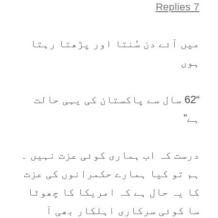
7 Replies
ميں آئے دن سُنتا اور پڑھتا رہتا
ہوں
“62 سال سے پاکستان کی يہی حالت
ہے”
درست کہ اب ہماری کوئی عزت نہيں ۔
ہم تو کيا ہمارے حکمرانوں کی عزت
کا يہ حال ہے کہ امريکا کا چھوٹا
سا کوئی سرکاری اہلکار بھی آ