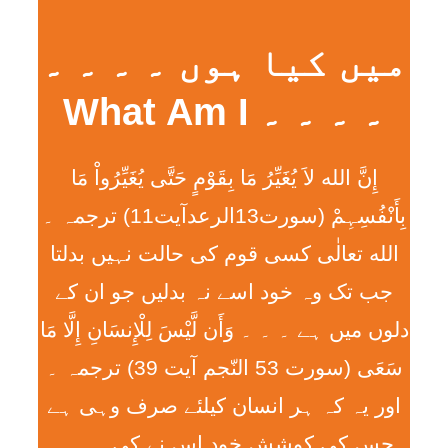
میں کیا ہوں ۔ ۔ ۔ ۔
۔ ۔ ۔ ۔ What Am I
إِنَّ الله لاَ يُغَيِّرُ مَا بِقَوْمٍ حَتَّی يُغَيِّرُواْ مَا
بِأَنْفُسِہِمْ (سورت13الرعدآیت11) ترجمہ ۔
الله تعالٰی کسی قوم کی حالت نہیں بدلتا
جب تک وہ خود اسے نہ بدلیں جو ان کے
دلوں میں ہے ۔ ۔ ۔ وَأَن لَّيْسَ لِلْإِنسَانِ إِلَّا مَا
سَعَی (سورت 53 النّجم آیت 39) ترجمہ ۔
اور یہ کہ ہر انسان کیلئے صرف وہی ہے
جس کی کوشش خود اس نے کی ۔ ۔ ۔