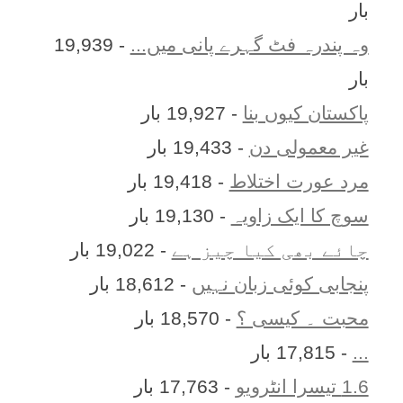
بار
وہ پندرہ فٹ گہرے پانی میں...
- 19,939
بار
پاکستان کیوں بنا
- 19,927 بار
غیر معمولی دن
- 19,433 بار
مرد عورت اختلاط
- 19,418 بار
سوچ کا ایک زاویہ
- 19,130 بار
چائے بھی کیا چیز ہے
- 19,022 بار
پنجابی کوئی زبان نہیں
- 18,612 بار
محبت ۔ کیسی ؟
- 18,570 بار
...
- 17,815 بار
1.6 تیسرا انٹرویو
- 17,763 بار