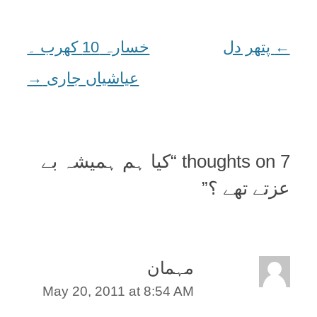
←
Post
پتھر دل
خسارہ 10 کھرب ۔
navigation
عياشياں جاری
→
7 thoughts on “
کيا ہم ہميشہ بے
عزتے تھے ؟
”
مہمان
May 20, 2011 at 8:54 AM