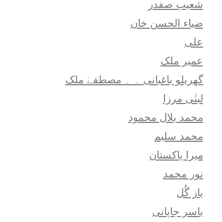
شعيب صفدر
ضیاء الحسن خان
علی
عمیر ملک
گھریلو باغبانی ۔ ۔ مصطفےٰ ملک
لبنٰی مرزا
محمد بلال محمود
محمد سلیم
میرا پاکستان
نور محمد
یاز گُل
یاسر جاپانی