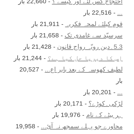
احتجاج کس لئے اور کیسے ؟
- 22,660 بار
...
- 22,516 بار
قوم کیلئے لمحہ فکریہ
- 21,911 بار
سرسیّد سے غامدی تک
- 21,658 بار
5.3۔دین رویّہ رواج قانون
- 21,428 بار
اِس کا ديرپا حل کيا ہے؟
- 21,244 بار
لطیف کھوسہ کے بعد بابر اع...
- 20,527
بار
...
- 20,201 بار
لڑکی۔کوڑے؟
- 20,171 بار
ہر بيٹے کے نام
- 19,976 بار
محاورے جو پہلے سمجھ نہ آئ...
- 19,958