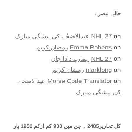
حالیہ تبصرے
on
NHL 27
عیدالاضحٰے کی پیشگی مبارک
on
Emma Roberts
رمضان کریم
on
NHL 27
ہمارے دادا جان
on
marklong
رمضان کریم
on
Morse Code Translator
عیدالاضحٰے
کی پیشگی مبارک
کل تحارير2485 ۔ جن میں 900 کم ازکم 1950 بار