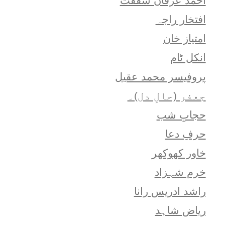
احمد عرفان شفقت
افتخار راجہ
امتياز خان
انکل ٹام
پروفیسر محمد عقیل
جعفر (حالِ دل)۔
حجابِ شب
حرفِ دعا
خاور کھوکھر
خرم شہزاد
راشد ادریس رانا
ریاض شاہد