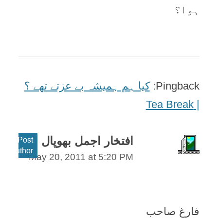
ہوا؟
Pingback:
کيا ہم ہميشہ بے عزتے تھے ؟
| Tea Break
افتخار اجمل بھوپال
Post
author
May 20, 2011 at 5:20 PM
فارغ صاحب