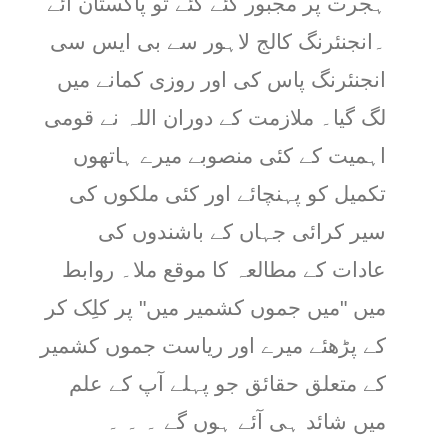
ہجرت پر مجبور کئے گئے تو پاکستان آئے
۔انجنئرنگ کالج لاہور سے بی ایس سی
انجنئرنگ پاس کی اور روزی کمانے میں
لگ گیا۔ ملازمت کے دوران اللہ نے قومی
اہمیت کے کئی منصوبے میرے ہاتھوں
تکمیل کو پہنچائے اور کئی ملکوں کی
سیر کرائی جہاں کے باشندوں کی
عادات کے مطالعہ کا موقع ملا۔ روابط
میں "میں جموں کشمیر میں" پر کلِک کر
کے پڑھئے میرے اور ریاست جموں کشمیر
کے متعلق حقائق جو پہلے آپ کے علم
میں شائد ہی آئے ہوں گے ۔ ۔ ۔