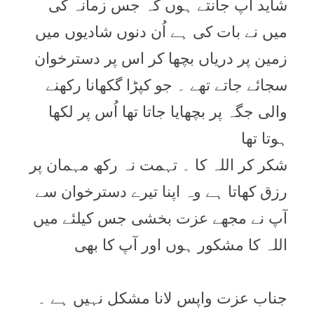
شايد آپ جانتے ہوں کہ جس زمانہ کی
ميں نے بات کی ہے اُن دنوں شاديوں ميں
زمين پر درياں بچھا کر اس پر دسترخوان
سجائے جاتے تھے ۔ جو کپڑا گکھانا رکھنے
والی جگہ پر بچھايا جاتا تھا اُس پر لکھا
ہوتا تھا
شکر کر اللہ کا ۔ تہمت نہ رکھ مہمان پر
رزق کھاتا ہے وہ اپنا تيرے دسترخوان سے
آپ نے مجھے عزت بخشی جس کيلئے ميں
اللہ کا مشکور ہوں اور آپ کا بھی
جناب عزت واپس لانا مشکل نہيں ہے ۔