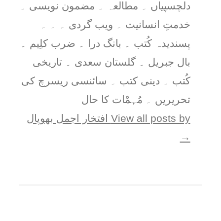
دلچسپیاں ۔ مطالعہ ۔ مضمون نویسی ۔
خدمتِ انسانیت ۔ ویب گردی ۔ ۔ ۔
پسندیدہ کُتب ۔ بانگ درا ۔ ضرب کلِیم ۔
بال جبریل ۔ گلستان سعدی ۔ تاریخی
کُتب ۔ دینی کتب ۔ سائنسی ریسرچ کی
تحریریں ۔ مُہمْات کا حال
View all posts by افتخار اجمل بھوپال
→