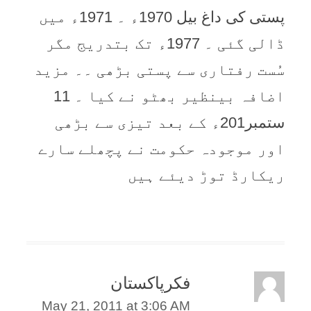
پستی کی داغ بيل 1970ء ۔ 1971ء ميں
ڈالی گئی ۔ 1977ء تک بتدريج مگر
سُست رفتاری سے پستی بڑھی ۔۔ مزيد
اضافہ بينظير بھٹو نے کيا ۔ 11
ستمبر201ء کے بعد تيزی سے بڑھی
اور موجودہ حکومت نے پچھلے سارے
ريکارڈ توڑ ديئے ہيں
فکرپاکستان
May 21, 2011 at 3:06 AM