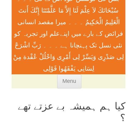
سُبْحَانَكَ لاَ عِلْمَ لَنَا إِلاَّ مَا عَلَّمْتَنَا إِنَّكَ أَنتَ
الْعَلِيمُ الْحَكِيمُ ۔ ۔ ۔ ميرا مقصد انسانی
فرائض کے بارے میں اپنےعلم اور تجربہ کو
نئی نسل تک پہنچانا ہے ۔ ۔ ۔ رَبِّ اشْرَحْ
لِی صَدْرِی وَيَسِّرْ لِی أَمْرِی وَاحْلُلْ عُقْدة مِنْ
لِسَانِی يَفْقَھُوا قَوْلِی
Skip
Menu
to
content
کيا ہم ہميشہ بے عزتے تھے
؟