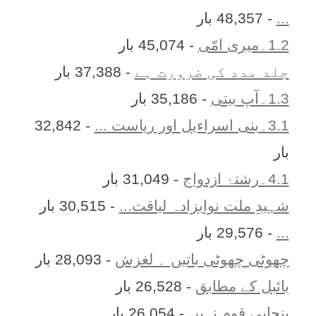
...
- 48,357 بار
1.2۔میری امّی
- 45,074 بار
جلد مدد کی ضرورت ہے
- 37,388 بار
1.3۔آپ بیتی
- 35,186 بار
3.1۔بنی اسراءیل اور ریاست ...
- 32,842
بار
4.1۔رشتۂ ازدواج
- 31,049 بار
شہیدِ ملت نوابزادہ لیاقت...
- 30,515 بار
...
- 29,576 بار
چھوٹی چھوٹی باتیں ۔ لغزش
- 28,093 بار
بائبل کے مطابق
- 26,528 بار
پنجابی قوم نہیں
- 26,054 بار