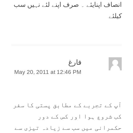
انصاف اپنايئے ۔ صرف اپنے لئے نہيں سب
کيلئے
فارغ
May 20, 2011 at 12:46 PM
آپ کے تجربے کے مطابق پستی کا سفر
کب شروع ہوا اور کس کے دور
حکمرانی میں سب سے زیادہ تیزی سے