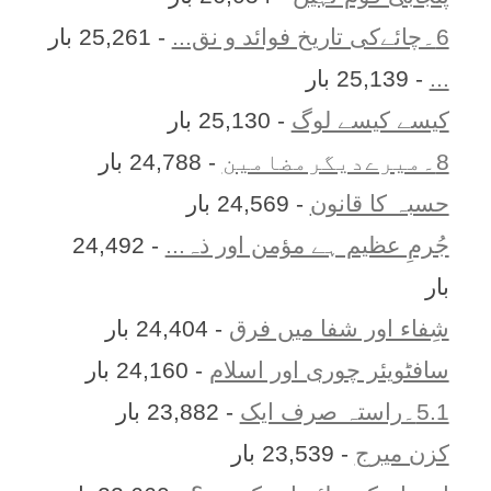
6۔چائےکی تاریخ فوائد و نق...
- 25,261 بار
...
- 25,139 بار
کیسے کیسے لوگ
- 25,130 بار
8۔میرےدیگرمضامین
- 24,788 بار
حسبہ کا قانون
- 24,569 بار
جُرمِ عظیم ہے مؤمن اور ذہ...
- 24,492
بار
شِفاء اور شفا میں فرق
- 24,404 بار
سافٹویئر چوری اور اسلام
- 24,160 بار
5.1۔راستہ صرف ایک
- 23,882 بار
کزن ميرج
- 23,539 بار