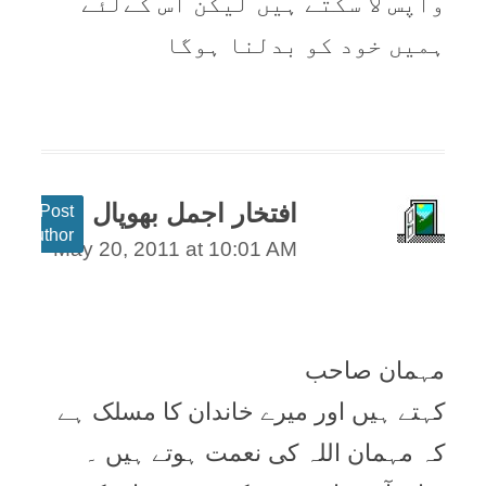
واپس لا سکتے ہیں لیکن اس کےلئے
ہمیں خود کو بدلنا ہوگا
افتخار اجمل بھوپال
Post
author
May 20, 2011 at 10:01 AM
مہمان صاحب
کہتے ہيں اور ميرے خاندان کا مسلک ہے
کہ مہمان اللہ کی نعمت ہوتے ہيں ۔