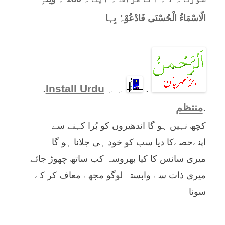
الّاسْمَاءُ الْحُسْنَی فَادْعُوْہُ بِہا
.
۔ ۔
Install Urdu
.
.
منتظم
کچھ نہیں ہو گا اندھیروں کو بُرا کہنے سے
اپنےحصےکا دیا سب کو خود ہی جلانا ہو گا
میری سانس کا کیا بھروسہ کب ساتھ چھوڑ جائے
میری ذات سے وابستہ لوگو مجھے معاف کر کے
سونا