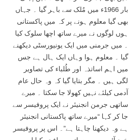
بار 1966ء ميں مُلک سے باہر گيا ۔ جہاں
بھی گيا معلوم ہونے پر کہ ميں پاکستانی
ہوں لوگوں نے ميرے ساتھ اچھا سلوک کيا
۔ ميں جرمنی ميں ايک يونيورسٹی ديکھنے
گيا ۔ معلوم ہوا وہاں ايک ہال ہے جس
ميں اہم اساتذہ اور طُلباء کی تصاوير
لگی ہيں ۔ مگر بتايا گيا کہ وہ حال عام
آدمی کيلئے نہيں کھولا جا سکتا ۔ ميرے
ساتھی جرمن انجنيئر نے ايک پروفيسر سے
جا کر کہا “ميرے ساتھ پاکستانی انجنيئر
ہے وہ ديکھنا چاہتا ہے”۔ اس پر پروفيسر