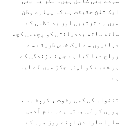
سودے بھی شامل ہیں۔ مگر یہ بھی
ایک تلخ حقیقت ہے کہ پیارے وطن
میں بے ترتیبی اور بد نظمی کے
ساتھ ساتھ بددیانتی کو پچھلی کچھ
دہائیوں سے ایک خاص طریقے سے
رواج دیا گیا ہے جس نے زندگی کے
ہر شعبے کو اپنی جکڑ میں لے لیا
ہے۔
تنخواہ کی کمی رشوت ، کرپشن سے
پوری کر لی جاتی ہے۔ عام آدمی
سارا سارا دن اپنے روز مرہ کے