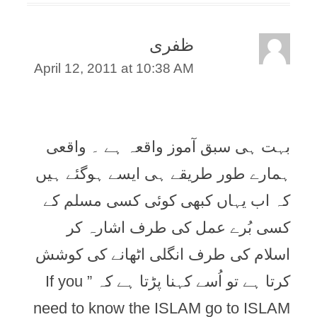
ظفری
April 12, 2011 at 10:38 AM
بہت ہی سبق آموز واقعہ ہے ۔ واقعی
ہمارے طور طریقے ہی ایسے ہوگئے ہیں
کہ اب یہاں کبھی کوئی کسی مسلم کے
کسی بُرے عمل کی طرف اشارہ کر
اسلام کی طرف انگلی اٹھانے کی کوشش
کرتا ہے تو اُسے کہنا پڑتا ہے کہ ” If you
need to know the ISLAM go to ISLAM