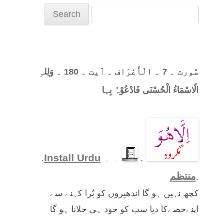
Search
for:
سُورت ۔ 7 ۔ الْأَعْرَاف ۔ آیت ۔ 180 ۔ وَلِلہِ
الّاسْمَاءُ الْحُسْنَی فَادْعُوْہُ بِہا
.
۔ ۔
Install Urdu
.
.
منتظم
کچھ نہیں ہو گا اندھیروں کو بُرا کہنے سے
اپنےحصےکا دیا سب کو خود ہی جلانا ہو گا