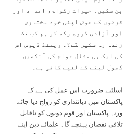
بن سکیں۔ خیرات زکواۃ، امداد اور
قرضوں کے عوض اپنی خود مختاری
اور آزادی گروی رکھ کر ہم کب تک
زندہ رہ سکیں گے؟۔ ریمنڈ ڈیوس اس
کی ایک ہی مثال عوام کی آنکھیں
کھول لینے کے لئیے کافی ہے۔
اسلئیے ضرورت اس عمل کی ہے کہ
پاکستان میں دیانتداری کو رواج دیا جائے
ورنہ پاکستان اور قوم دونوں کو ناقابل
تلافی نقصان پہنچے گا۔ علمائے دین اپنے