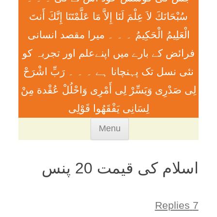
سُبْحَانَكَ لاَ عِلْمَ لَنَا إِلاَّ مَا عَلَّمْتَنَا إِنَّكَ أَنتَ
الْعَلِيمُ الْحَكِيمُ ۔ ۔ ۔ ميرا مقصد انسانی
فرائض کے بارے میں اپنےعلم اور تجربہ کو
نئی نسل تک پہنچانا ہے ۔ ۔ ۔ رَبِّ اشْرَحْ
لِی صَدْرِی وَيَسِّرْ لِی أَمْرِی وَاحْلُلْ عُقْدة مِنْ
لِسَانِی يَفْقَھُوا قَوْلِی
Skip
Menu
to
content
اسلام کی قیمت 20 پنس
7 Replies