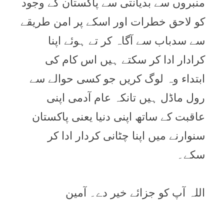
منبروں سے بدیانتی سے پاکستان کے وجود
کو لاحق خطرات اور اسکے پر امن طریقے
سے سدباب سے آگاہ کر تے ہوئے اپنا
کرادار ادا کر سکتے ہیں اس کام کی
ابتداء وہ لوگ کریں جو کسی حوالے سے
رول ماڈل ہیں تانکہ عام آدمی اپنی
عاقبت کے ساتھ اپنی دنیا یعنی پاکستان
سنوارنے میں اپنا چٹانی کردار ادا کر
سکے۔
اللہ آپ کو جزائے خیر دے۔ آمین