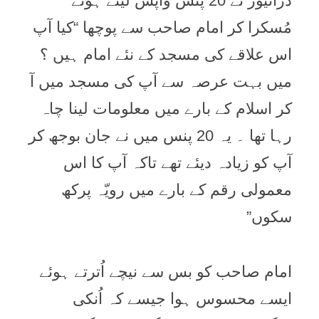
ڈرائیور نے 20 پنس واپس لیتے ہوئے
مُسکرا کر امام صاحب سے پوچھا “کیا آپ
اس علاقے کی مسجد کے نئے امام ہیں ؟
میں بہت عرصہ سے آپ کی مسجد میں آ
کر اسلام کے بارے میں معلومات لینا چاہ
رہا تھا ۔ یہ 20 پنس میں نے جان بوجھ کر
آپ کو زیادہ دیئے تھے تاکہ آپ کا اس
معمولی رقم کے بارے میں رویّہ پرکھ
سکوں”
امام صاحب کو بس سے نیچے اُترتے ہوئے
ایسے محسوس ہوا جیسے کہ اُنکی