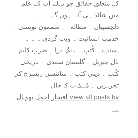
کے متعلق حقائق جو پہلے آپ کے علم
میں شائد ہی آئے ہوں گے ۔ ۔ ۔
دلچسپیاں ۔ مطالعہ ۔ مضمون نویسی ۔
خدمتِ انسانیت ۔ ویب گردی ۔ ۔ ۔
پسندیدہ کُتب ۔ بانگ درا ۔ ضرب کلِیم ۔
بال جبریل ۔ گلستان سعدی ۔ تاریخی
کُتب ۔ دینی کتب ۔ سائنسی ریسرچ کی
تحریریں ۔ مُہمْات کا حال
View all posts by افتخار اجمل بھوپال
→