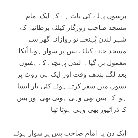
برسوں پہلے کی بات ہے کہ ایک امام
مسجد صاحب روزگار کیلئے برطانیہ کے
شہر لندن پُہنچے تو روازانہ گھر سے
مسجد جانے کیلئے بس پر سوار ہونا اُنکا
معمول بن گیا ۔ لندن پہنچنے کے ہفتوں
بعد لگے بندھے وقت اور ایک ہی روٹ پر
بسوں میں سفر کرتے ہوئے کئی بار ایسا
ہوا کہ بس بھی وہی ہوتی تھی اور بس
کا ڈرائیور بھی وہی ہوتا تھا
ایک دن یہ امام صاحب بس پر سوار ہوئے