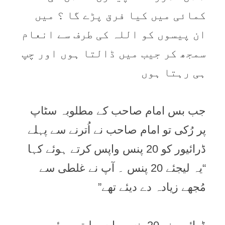
کمائی میں کیا فرق پڑے گا ؟ میں
ان پیسوں کو اللہ کی طرف سے انعام
سمجھ کر جیب میں ڈالتا ہوں اور چپ
ہی رہتا ہوں
جب بس امام صاحب کے مطلوبہ سٹاپ
پر رُکی تو امام صاحب نے اُترنے سے پہلے
ڈرائیور کو 20 پنس واپس کرتے ہوئے کہا
“یہ لیجئے 20 پنس ۔ آپ نے غلطی سے
مُجھے زیادہ دے دیئے تھے”