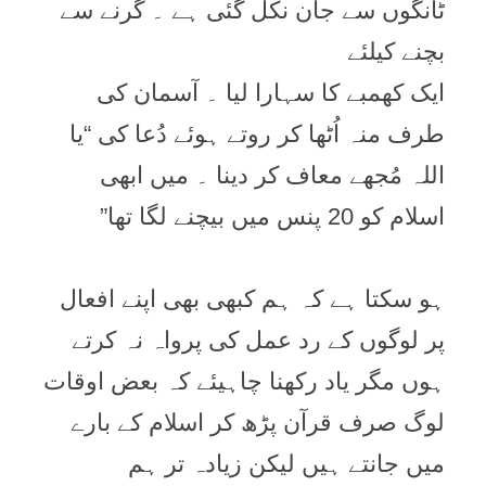
ٹانگوں سے جان نکل گئی ہے ۔ گرنے سے
بچنے کیلئے
ایک کھمبے کا سہارا لیا ۔ آسمان کی
طرف منہ اُٹھا کر روتے ہوئے دُعا کی “یا
اللہ مُجھے معاف کر دینا ۔ میں ابھی
اسلام کو 20 پنس میں بیچنے لگا تھا”
ہو سکتا ہے کہ ہم کبھی بھی اپنے افعال
پر لوگوں کے رد عمل کی پرواہ نہ کرتے
ہوں مگر یاد رکھنا چاہیئے کہ بعض اوقات
لوگ صرف قرآن پڑھ کر اسلام کے بارے
میں جانتے ہیں ليکن زيادہ تر ہم