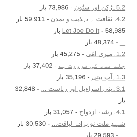
5.2۔رُکن اور ستُون
- 73,986 بار
4.2. ثقافت ۔ تہذیب و تمدن
- 59,911 بار
- 58,985 بار
Let Joe Do It
...
- 48,374 بار
1.2۔میری امّی
- 45,275 بار
جلد مدد کی ضرورت ہے
- 37,402 بار
1.3۔آپ بیتی
- 35,196 بار
3.1۔بنی اسراءیل اور ریاست ...
- 32,848
بار
4.1۔رشتۂ ازدواج
- 31,057 بار
شہیدِ ملت نوابزادہ لیاقت...
- 30,530 بار
...
- 29,593 بار