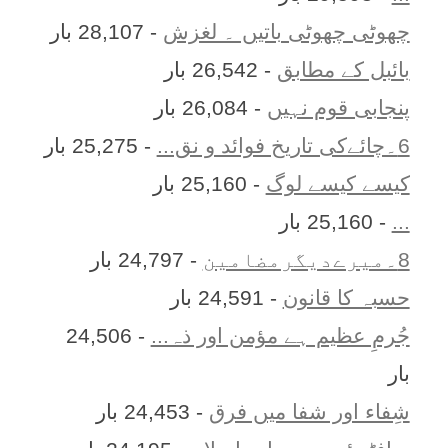
چھوٹی چھوٹی باتیں ۔ لغزش
- 28,107 بار
بائبل کے مطابق
- 26,542 بار
پنجابی قوم نہیں
- 26,084 بار
6۔چائےکی تاریخ فوائد و نق...
- 25,275 بار
کیسے کیسے لوگ
- 25,160 بار
...
- 25,160 بار
8۔میرےدیگرمضامین
- 24,797 بار
حسبہ کا قانون
- 24,591 بار
جُرمِ عظیم ہے مؤمن اور ذہ...
- 24,506
بار
شِفاء اور شفا میں فرق
- 24,453 بار