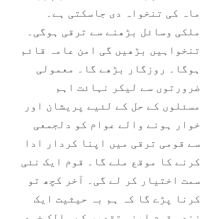
ماہ کی تنخواہ دی جاسکتی ہے۔
ملکی وسائل بڑھنے سے ترقی ہوگی۔
تنخواہیں بڑھیں گی امن عامہ قائم
ہوگا۔ روزگار بڑھے گا۔ معمولی
ضرورتوں سے لیکر نہائت اہم
مسئلوں کے حل کے لئیے پریشان اور
خوار ہونے والے عوام کو دلجمعی
سے قومی ترقی میں اپنا کردار ادا
کرنے کا موقع ملے گا۔ قوم ایک نئی
سمت اختیار کر لے گی۔ آخر کچھ تو
کرنا پڑے گا کہ ہم بہ حیثیت ایک
زندہ قوم اپنی تقدیر کے مالک خود