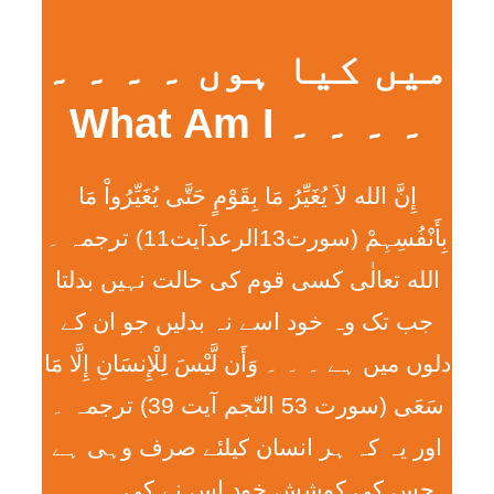
میں کیا ہوں ۔ ۔ ۔ ۔
۔ ۔ ۔ ۔ What Am I
إِنَّ الله لاَ يُغَيِّرُ مَا بِقَوْمٍ حَتَّی يُغَيِّرُواْ مَا
بِأَنْفُسِہِمْ (سورت13الرعدآیت11) ترجمہ ۔
الله تعالٰی کسی قوم کی حالت نہیں بدلتا
جب تک وہ خود اسے نہ بدلیں جو ان کے
دلوں میں ہے ۔ ۔ ۔ وَأَن لَّيْسَ لِلْإِنسَانِ إِلَّا مَا
سَعَی (سورت 53 النّجم آیت 39) ترجمہ ۔
اور یہ کہ ہر انسان کیلئے صرف وہی ہے
جس کی کوشش خود اس نے کی ۔ ۔ ۔