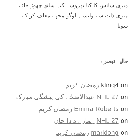
میری سانس کا کیا بھروسہ کب ساتھ چھوڑ جائے
میری ذات سے وابستہ لوگو مجھے معاف کر کے
سونا
حالیہ تبصرے
on
kling4
رمضان کریم
on
NHL 27
عیدالاضحٰے کی پیشگی مبارک
on
Emma Roberts
رمضان کریم
on
NHL 27
ہمارے دادا جان
on
marklong
رمضان کریم