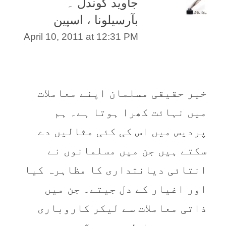
جاوید گوندل ۔
بآرسیلونا ، اسپین
April 10, 2011 at 12:31 PM
خیر حقیقی مسلمان اپنے معاملات
میں نہائت کھرا ہوتا ہے۔ ہم
پردیس میں اس کی کئی مثالیں دے
سکتے ہیں جن میں مسلمانوں نے
انتائی دیانتداری کا مظاہرہ کیا
اور اغیار کے دل جیتے۔ جن میں
ذاتی معاملات سے لیکر کاروباری