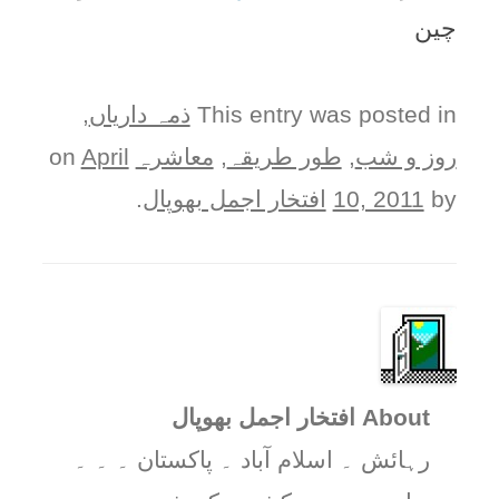
چين
This entry was posted in
ذمہ دارياں
,
روز و شب
,
طور طريقہ
,
معاشرہ
on
April
by
10, 2011
افتخار اجمل بھوپال
.
About افتخار اجمل بھوپال
رہائش ۔ اسلام آباد ۔ پاکستان ۔ ۔ ۔