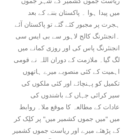
ریاست جموں کشمیر کے شہر جموں
میں پیدا ہوا ۔ پاکستان بننے کے بعد
ہجرت پر مجبور کئے گئے تو پاکستان آئے
۔انجنئرنگ کالج لاہور سے بی ایس سی
انجنئرنگ پاس کی اور روزی کمانے میں
لگ گیا۔ ملازمت کے دوران اللہ نے قومی
اہمیت کے کئی منصوبے میرے ہاتھوں
تکمیل کو پہنچائے اور کئی ملکوں کی
سیر کرائی جہاں کے باشندوں کی
عادات کے مطالعہ کا موقع ملا۔ روابط
میں "میں جموں کشمیر میں" پر کلِک کر
کے پڑھئے میرے اور ریاست جموں کشمیر