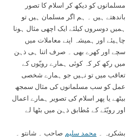
مسلمانوں کو دیکھ کر اسلام کا تصور
باندھتے ہيں ۔ ہم اگر مسلمان ہيں تو
ہميں دوسروں کیلئے ایک اچھی مثال ہونا
چاہیئے اور ہمیشہ اپنے معاملات میں
سچے اور کھرے بھی ۔ صرف اتنا ہی ذہن
میں رکھ کر کہ کوئی ہمارے رویّوں کے
تعاقب میں تو نہیں جو ہمارے شخصی
عمل کو سب مسلمانوں کی مثال سمجھ
بیٹھے یا پھر اسلام کی تصویر ہمارے اعمال
اور رویّئے کے مُطابق ذہن میں بٹھا لے
بشکريہ ۔
محمد سليم
صاحب ۔ شانتو ۔