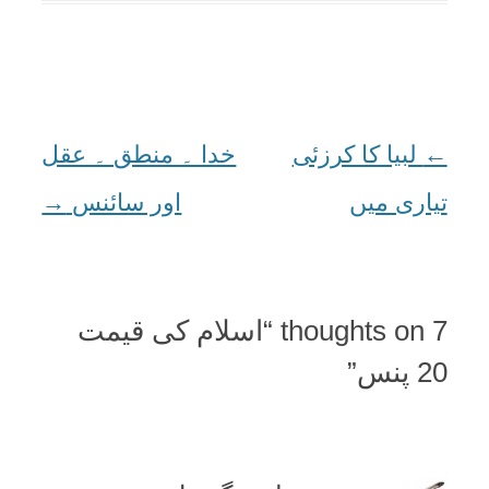
←
Post
لبيا کا کرزئی
خدا ۔ منطق ۔ عقل
تياری ميں
navigation
اور سائنس
→
7 thoughts on “
اسلام کی قیمت
20 پنس
”