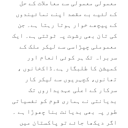
معمولی معمولی سے معاملات کے حل
کے لئیے بے مقصد اپنے نمائیندوں
کے پیچھے خوار ہوتا رہتا ہے۔ جن
کی تان بھی رشوت پہ ٹوٹتی ہے۔ ایک
معموملی چپڑاسی سے لیکر ملک کے
سربراہ تک ہر کوئی انعام اور
کمیشن کا طلبگار ہے۔ڈاکخانوں ،
تھانوں، کچہریوں سے لیکر کار
سرکار کے اعلٰی عہدیداروں تک
بدیانتی نے ہماری قوم کو نفسیاتی
طور پہ بھی بدیانت بنا چھوڑا ہے ۔
اگر دیکھا جائے تو پاکستان میں