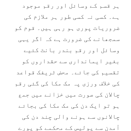
ہر قسم کے وسائل اور رقم موجود
ہے۔ کسی نہ کسی طور ہر ملازم کی
ضروریات پوری ہو رہی ہیں۔ قوم کو
سمجھانے کی ضرورت ہے کہ اگر یہی
وسائل اور رقم بندر بانٹ کئیے
بغیر ایمانداری سے حقداروں کو
تقسیم کی جائے۔ محض ٹریفک قواعد
کی خلاف ورزی پہ مک مکا کی گئی رقم
چالان کی صورت میں خزانے میں جمع
ہو تو ایک دن کی مک مکا کی بجائے
چالانوں سے ہونے والی چند دن کی
آمدن سے پولیس کے محکمے کو پورے