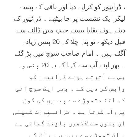
، ڈرائیور کو کرایہ دیا اور باقی کے پیسے
لیکر ایک نشست پر جا بیٹھے ۔ ڈرائیور کے
دیئے ہوئے بقايا پیسے جیب میں ڈالنے سے
قبل دیکھے تو پتہ چلا کہ 20 پنس زیادہ
آگئے ہیں ۔ امام صاحب سوچ میں پڑ گئے
۔ پھر اپنے آپ سے کہا کہ یہ 20 پنس وہ
بس سے اُترتے ہوئے ڈرائیور کو
واپس کر دیں گے ۔ پھر ایک سوچ آئی
کہ اتنے تھوڑے سے پیسوں کی کون
پرواہ کرتا ہے ۔ ٹرانسپورٹ کمپنی
ان بسوں سے لاکھوں پاؤنڈ کماتی ہے
۔ ان تھوڑے سے پیسوں سے اُن کی