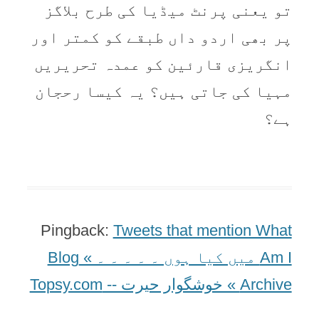
تو یعنی پرنٹ میڈیا کی طرح بلاگز
پر بھی اردو داں طبقے کو کمتر اور
انگریزی قارئین کو عمدہ تحریریں
مہیا کی جاتی ہیں؟ یہ کیسا رحجان
ہے؟
Pingback:
Tweets that mention What
Am I میں کیا ہوں ۔ ۔ ۔ ۔ ۔ » Blog
Archive » خوشگوار حيرت -- Topsy.com