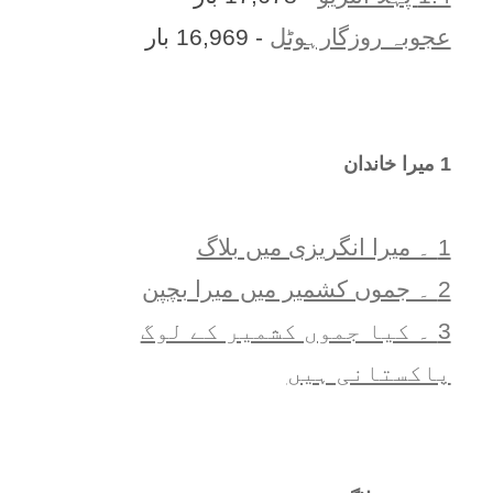
عجوبہ روزگارہوٹل
- 16,969 بار
1 ميرا خاندان
1 ۔ ميرا انگريزی ميں بلاگ
2 ۔ جموں کشمیر میں میرا بچپن
3 ۔ کیا جموں کشمیر کے لوگ
پاکستانی ہیں