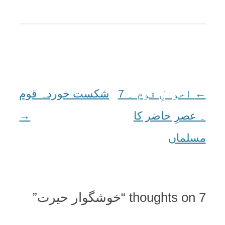
←
Post
احوالِ قوم ۔ 7
شکست خوردہ قوم
navigation
۔ عصرِ حاضر کا
→
مسلماں
7 thoughts on “
خوشگوار حيرت
”