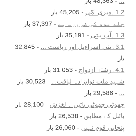
...
- 48,363 بار
1.2۔میری امّی
- 45,205 بار
جلد مدد کی ضرورت ہے
- 37,397 بار
1.3۔آپ بیتی
- 35,191 بار
3.1۔بنی اسراءیل اور ریاست ...
- 32,845
بار
4.1۔رشتۂ ازدواج
- 31,053 بار
شہیدِ ملت نوابزادہ لیاقت...
- 30,523 بار
...
- 29,586 بار
چھوٹی چھوٹی باتیں ۔ لغزش
- 28,100 بار
بائبل کے مطابق
- 26,538 بار
پنجابی قوم نہیں
- 26,060 بار