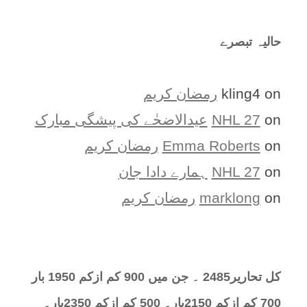
حالیہ تبصرے
on
kling4
رمضان کریم
on
NHL 27
عیدالاضحٰے کی پیشگی مبارک
on
Emma Roberts
رمضان کریم
on
NHL 27
ہمارے دادا جان
on
marklong
رمضان کریم
کل تحارير2485 ۔ جن میں 900 کم ازکم 1950 بار
700 کم ازکم 2150بار۔ 500 کم ازکم 2350بار۔