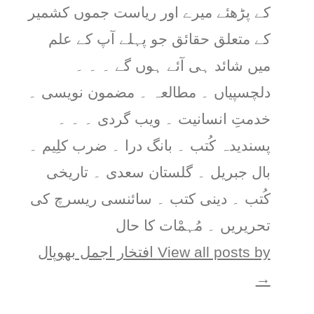
کے پڑھئے میرے اور ریاست جموں کشمیر
کے متعلق حقائق جو پہلے آپ کے علم
میں شائد ہی آئے ہوں گے ۔ ۔ ۔
دلچسپیاں ۔ مطالعہ ۔ مضمون نویسی ۔
خدمتِ انسانیت ۔ ویب گردی ۔ ۔ ۔
پسندیدہ کُتب ۔ بانگ درا ۔ ضرب کلِیم ۔
بال جبریل ۔ گلستان سعدی ۔ تاریخی
کُتب ۔ دینی کتب ۔ سائنسی ریسرچ کی
تحریریں ۔ مُہمْات کا حال
View all posts by افتخار اجمل بھوپال
→