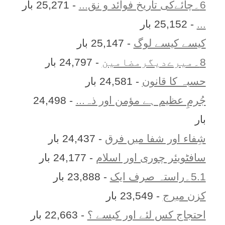
6۔چائےکی تاریخ فوائد و نق...
- 25,271 بار
...
- 25,152 بار
کیسے کیسے لوگ
- 25,147 بار
8۔میرےدیگرمضامین
- 24,797 بار
حسبہ کا قانون
- 24,581 بار
جُرمِ عظیم ہے مؤمن اور ذہ...
- 24,498
بار
شِفاء اور شفا میں فرق
- 24,437 بار
سافٹویئر چوری اور اسلام
- 24,177 بار
5.1۔راستہ صرف ایک
- 23,888 بار
کزن ميرج
- 23,549 بار
احتجاج کس لئے اور کیسے ؟
- 22,663 بار