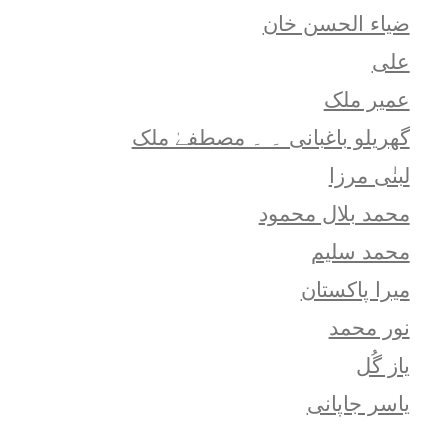
ضیاء الحسن خان
علی
عمیر ملک
گھریلو باغبانی ۔ ۔ مصطفےٰ ملک
لبنٰی مرزا
محمد بلال محمود
محمد سلیم
میرا پاکستان
نور محمد
یاز گُل
یاسر جاپانی