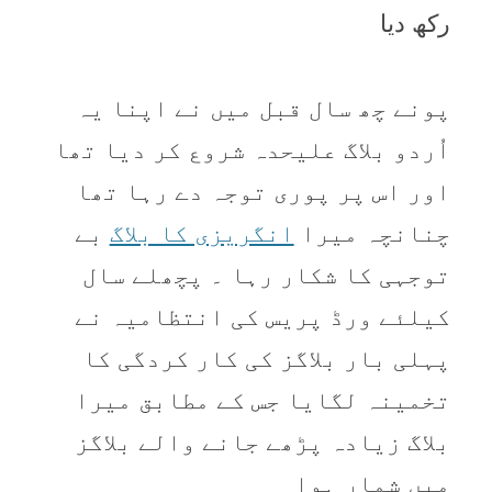
رکھ ديا
پونے چھ سال قبل ميں نے اپنا يہ
اُردو بلاگ عليحدہ شروع کر ديا تھا
اور اس پر پوری توجہ دے رہا تھا
چنانچہ ميرا
انگريزی کا بلاگ
بے
توجہی کا شکار رہا ۔ پچھلے سال
کيلئے ورڈ پريس کی انتظاميہ نے
پہلی بار بلاگز کی کار کردگی کا
تخمينہ لگايا جس کے مطابق ميرا
بلاگ زيادہ پڑھے جانے والے بلاگز
ميں شمار ہوا