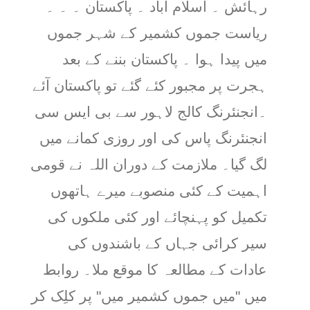
رہائش ۔ اسلام آباد ۔ پاکستان ۔ ۔ ۔
ریاست جموں کشمیر کے شہر جموں
میں پیدا ہوا ۔ پاکستان بننے کے بعد
ہجرت پر مجبور کئے گئے تو پاکستان آئے
۔انجنئرنگ کالج لاہور سے بی ایس سی
انجنئرنگ پاس کی اور روزی کمانے میں
لگ گیا۔ ملازمت کے دوران اللہ نے قومی
اہمیت کے کئی منصوبے میرے ہاتھوں
تکمیل کو پہنچائے اور کئی ملکوں کی
سیر کرائی جہاں کے باشندوں کی
عادات کے مطالعہ کا موقع ملا۔ روابط
میں "میں جموں کشمیر میں" پر کلِک کر