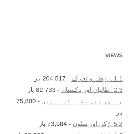
VIEWS
1.1۔رابطہ و تعارف
- 204,517 بار
2.3۔طالبان اور پاکستان
- 82,733 بار
جانور بھی عقل رکھتے ہیں
- 75,800
بار
5.2۔رُکن اور ستُون
- 73,984 بار