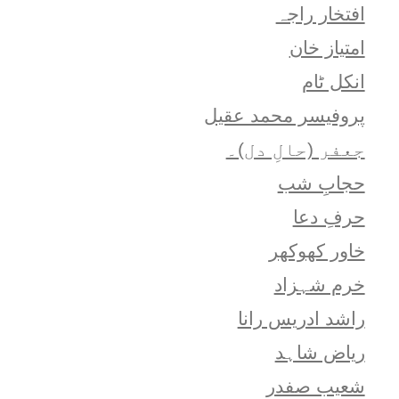
افتخار راجہ
امتياز خان
انکل ٹام
پروفیسر محمد عقیل
جعفر (حالِ دل)۔
حجابِ شب
حرفِ دعا
خاور کھوکھر
خرم شہزاد
راشد ادریس رانا
ریاض شاہد
شعيب صفدر