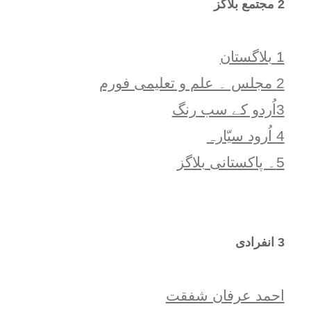
2 مجتمع بلاگز
1 بلاگستان
2 مجلس ۔ علم و تعلیمی فورم
3اُردو کے سب رنگ
4 اُرود سیّارہ
5۔ پاکستانی بلاگز
3 انفرادی
احمد عرفان شفقت