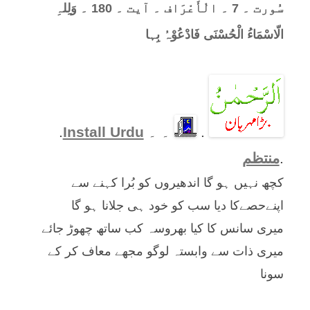
سُورت ۔ 7 ۔ الْأَعْرَاف ۔ آیت ۔ 180 ۔ وَلِلہِ
الّاسْمَاءُ الْحُسْنَی فَادْعُوْہُ بِہا
.
۔ ۔
Install Urdu
.
.
منتظم
کچھ نہیں ہو گا اندھیروں کو بُرا کہنے سے
اپنےحصےکا دیا سب کو خود ہی جلانا ہو گا
میری سانس کا کیا بھروسہ کب ساتھ چھوڑ جائے
میری ذات سے وابستہ لوگو مجھے معاف کر کے
سونا