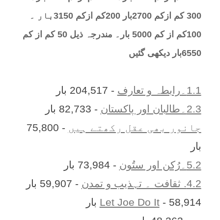
300 کم ازکم 2700بار 200کم ازکم 3150بار ۔
100کم از کم 5000 بار۔ مندرجہ ذیل 50 کم از کم
6550بار دیکھی گئیں
1.1۔رابطہ و تعارف
- 204,517 بار
2.3۔طالبان اور پاکستان
- 82,733 بار
جانور بھی عقل رکھتے ہیں
- 75,800
بار
5.2۔رُکن اور ستُون
- 73,984 بار
4.2. ثقافت ۔ تہذیب و تمدن
- 59,907 بار
- 58,914 بار
Let Joe Do It