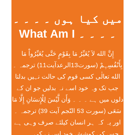
میں کیا ہوں ۔ ۔ ۔ ۔
۔ ۔ ۔ ۔ What Am I
إِنَّ الله لاَ يُغَيِّرُ مَا بِقَوْمٍ حَتَّی يُغَيِّرُواْ مَا
بِأَنْفُسِہِمْ (سورت13الرعدآیت11) ترجمہ ۔
الله تعالٰی کسی قوم کی حالت نہیں بدلتا
جب تک وہ خود اسے نہ بدلیں جو ان کے
دلوں میں ہے ۔ ۔ ۔ وَأَن لَّيْسَ لِلْإِنسَانِ إِلَّا مَا
سَعَی (سورت 53 النّجم آیت 39) ترجمہ ۔
اور یہ کہ ہر انسان کیلئے صرف وہی ہے
جس کی کوشش خود اس نے کی ۔ ۔ ۔