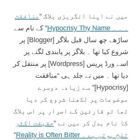
ميں نے اپنا انگريزی بلاگ “
منافقت
۔ ۔ ۔ Hypocrisy Thy Name
” کے نام سے
ساڑھے چھ سال قبل بلاگر [Blogger] پر
شروع کيا تھا ۔ بلاگر پر پابندی لگنے پر
اسے ورڈ پريس [Wordpress] پر منتقل کر
ديا تھا ۔ ميں نے جلد ہی “منافقت
[Hypocrisy]” سے زيادہ دوسرے
موضوعات پر لکھنا شروع کر ديا
تھا تو قارئين کے اصرار پر اس بلاگ
کا نام بدل کر ميں نے “
حقيقت اکثر
تلخ ہوتی ہے ۔ Reality is Often Bitter
”