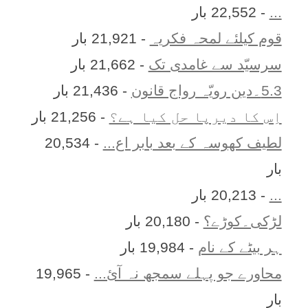
...
- 22,552 بار
قوم کیلئے لمحہ فکریہ
- 21,921 بار
سرسیّد سے غامدی تک
- 21,662 بار
5.3۔دین رویّہ رواج قانون
- 21,436 بار
اِس کا ديرپا حل کيا ہے؟
- 21,256 بار
لطیف کھوسہ کے بعد بابر اع...
- 20,534
بار
...
- 20,213 بار
لڑکی۔کوڑے؟
- 20,180 بار
ہر بيٹے کے نام
- 19,984 بار
محاورے جو پہلے سمجھ نہ آئ...
- 19,965
بار