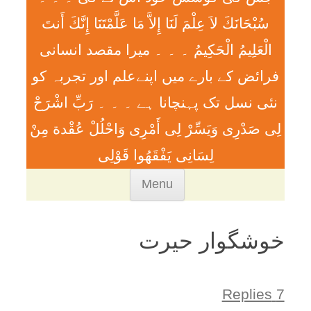
سُبْحَانَكَ لاَ عِلْمَ لَنَا إِلاَّ مَا عَلَّمْتَنَا إِنَّكَ أَنتَ
الْعَلِيمُ الْحَكِيمُ ۔ ۔ ۔ ميرا مقصد انسانی
فرائض کے بارے میں اپنےعلم اور تجربہ کو
نئی نسل تک پہنچانا ہے ۔ ۔ ۔ رَبِّ اشْرَحْ
لِی صَدْرِی وَيَسِّرْ لِی أَمْرِی وَاحْلُلْ عُقْدة مِنْ
لِسَانِی يَفْقَھُوا قَوْلِی
Skip
Menu
to
content
خوشگوار حيرت
7 Replies