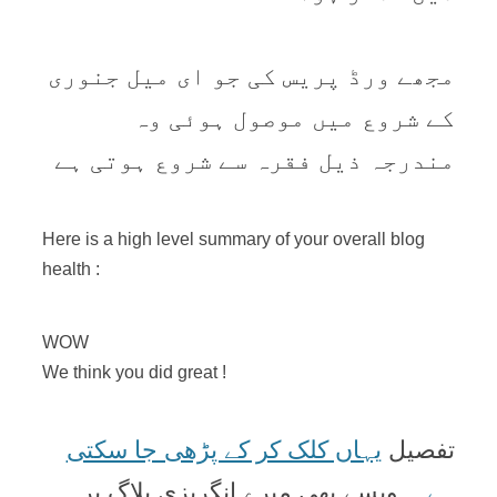
مجھے ورڈ پريس کی جو ای ميل جنوری
کے شروع ميں موصول ہوئی وہ
مندرجہ ذيل فقرہ سے شروع ہوتی ہے
Here is a high level summary of your overall blog
health :
WOW
We think you did great !
تفصيل
يہاں کلک کر کے پڑھی جا سکتی
ہے
۔ ويسے بھی ميرے انگريزی بلاگ پر