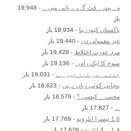
وہ پندرہ فٹ گہرے پانی میں...
- 19,948
بار
پاکستان کیوں بنا
- 19,934 بار
غیر معمولی دن
- 19,440 بار
مرد عورت اختلاط
- 19,428 بار
سوچ کا ایک زاویہ
- 19,136 بار
چائے بھی کیا چیز ہے
- 19,031 بار
پنجابی کوئی زبان نہیں
- 18,623 بار
محبت ۔ کیسی ؟
- 18,579 بار
...
- 17,827 بار
1.6 تیسرا انٹرویو
- 17,769 بار
1.4 پہلا انٹریو
- 17,678 بار