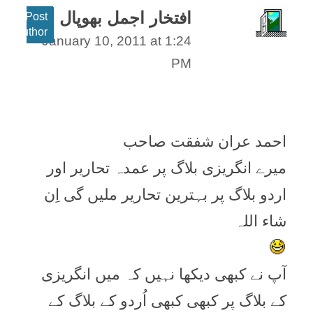
افتخار اجمل بھوپال
Post
author
January 10, 2011 at 1:24
PM
احمد عران شفقت صاحب
ميرے انگريزی بلاگ پر عمدہ تحارير اور
اردو بلاگ پر بہترين تحارير مليں گی اِن
شاء اللہ
آپ نے کبھی ديکھا نہيں کہ ميں انگريزی
کے بلاگ پر کبھی کبھی اُردو کے بلاگ کے