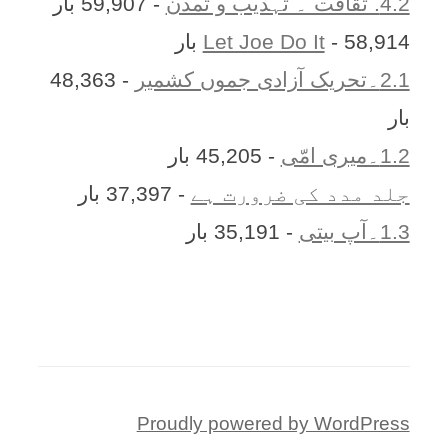
4.2. ثقافت ۔ تہذیب و تمدن
- 59,907 بار
- 58,914 بار
Let Joe Do It
2.1۔تحریک آزادی جموں کشمیر
- 48,363
بار
1.2۔میری امّی
- 45,205 بار
جلد مدد کی ضرورت ہے
- 37,397 بار
1.3۔آپ بیتی
- 35,191 بار
Proudly powered by WordPress