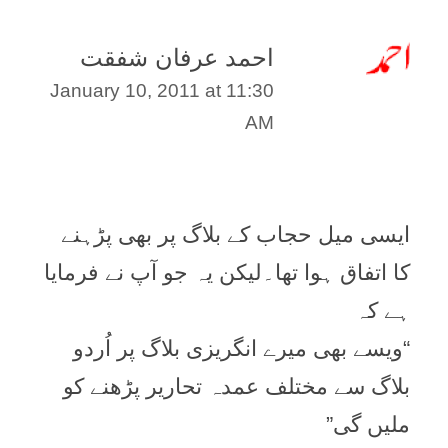
احمد عرفان شفقت
January 10, 2011 at 11:30
AM
ایسی میل حجاب کے بلاگ پر بھی پڑہنے
کا اتفاق ہوا تھا۔لیکن یہ جو آپ نے فرمایا
ہے کہ
“ويسے بھی ميرے انگريزی بلاگ پر اُردو
بلاگ سے مختلف عمدہ تحارير پڑھنے کو
مليں گی”