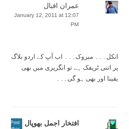
عمران اقبال
January 12, 2011 at 12:07
PM
انکل۔۔۔ مبروک۔۔۔ اب آپ کے اردو بلاگ
پر اتنی ٹریفک ہے تو انگریزی میں بھی
یقینا اور بھی ہو گی۔۔۔
افتخار اجمل بھوپال
Post
author