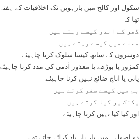
سکول اور کالج ميں بارہويں تک اخلاقيات کے ہفتہ و
تھا کہ
گھر کے اندر کيسے رہتے ہيں
محلے ميں کيسے رہتے ہيں
دوسروں کے ساتھ کيسا سلوک کرنا چاہيئے
کمزور يا بوڑھے يا معذور آدمی کی مدد کرنا چاہيئے
پانی يا اناج ضائع نہيں کرنا چاہيئے
بس ميں کيسے سفر کرتے ہيں
پکنک پر کيا کرتے ہيں
اور کيا کيا نہيں کرنا چاہيئے
دو اصول ہميں بار بار ياد کرائے جاتے تھے