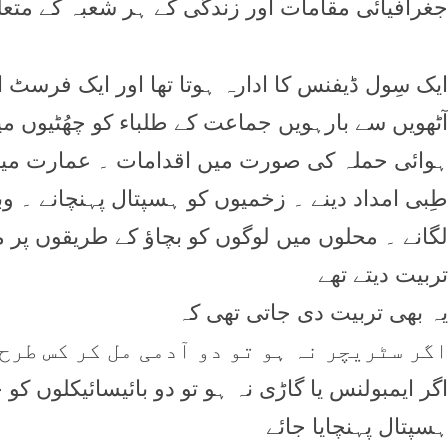
جغرافيائی مقامات اور زندگی کے ہر شعبہ کے متعل
ايک سِول ڈيفنس کا ادارہ ہوتا تھا اور ايک فرسٹ ايڈ
آٹھويں سے بارہويں جماعت کے طلباء کو چھُٹيوں مي
ہوائی حملہ کی صورت ميں اقدامات ۔ عمارت ميں پ
طِبی امداد دينے ۔ زخميوں کو ہسپتال پہنچانے ۔ 
لگانے ۔ محلوں ميں لوگوں کو بچاؤ کے طريقوں پر م
تربيت ديتے تھے
يہ بھی تربيت دی جاتی تھی کہ
اگر سٹريچر نہ ہو تو دو آدمی مل کر کس طرح
اگر ايمبولنس يا گاڑی نہ ہو تو دو بائيسائيکلوں ک
ہسپتال پہنچايا جائے