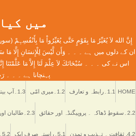
میں کیا ہوں
اس نے کی ۔ ۔ ۔ سُبْحَانَكَ لاَ عِلْمَ لَنَا إِلاَّ مَا عَل
پہنچانا ہے ۔ ۔ ۔ رَبِّ اش
HOME
1.1۔رابطہ و تعارف
1.2۔میری امّی
1.3۔آپ بیتی
2.2۔سقوطِ ڈھاکہ ۔ پروپیگنڈہ اور حقائق
2.3۔طالبان اور پاکستان
4.2. ثقافت ۔ تہذیب و تمدن
5.1۔راستہ صرف ایک
5.2۔رُکن اور ستُون