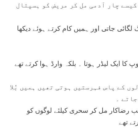
کيسے چار آدمی مل کر مريض کو ہسپتال
لگائی جاتی اور ہميں کام کرتے ہوئے ديکھا
 کا ايک ليڈر ہوتا ۔ بلکہ وارڈ ہوا کرتے تھے
وں کے پاس فہرستيں ہوتی تھيں ہميں بُلا
جاتے ۔
 رضاکار مل کر سحری کيلئے لوگوں کو
تے تھے