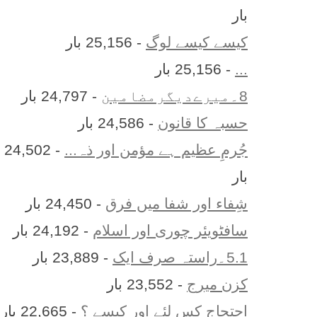
بار
کیسے کیسے لوگ
- 25,156 بار
...
- 25,156 بار
8۔میرےدیگرمضامین
- 24,797 بار
حسبہ کا قانون
- 24,586 بار
جُرمِ عظیم ہے مؤمن اور ذہ...
- 24,502
بار
شِفاء اور شفا میں فرق
- 24,450 بار
سافٹویئر چوری اور اسلام
- 24,192 بار
5.1۔راستہ صرف ایک
- 23,889 بار
کزن ميرج
- 23,552 بار
احتجاج کس لئے اور کیسے ؟
- 22,665 بار