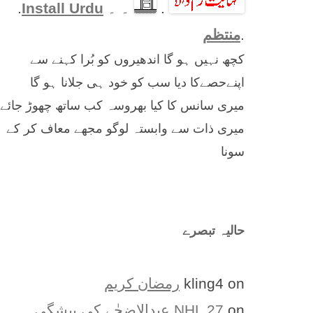
.
۔ ۔
Install Urdu
.
.
منتظم
کچھ نہیں ہو گا اندھیروں کو بُرا کہنے سے
اپنےحصےکا دیا سب کو خود ہی جلانا ہو گا
میری سانس کا کیا بھروسہ کب ساتھ چھوڑ جائے
میری ذات سے وابستہ لوگو مجھے معاف کر کے
سونا
حالیہ تبصرے
on
kling4
رمضان کریم
on
NHL 27
عیدالاضحٰے کی پیشگی