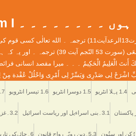
 ۔ ۔ ۔ ۔ ۔ ۔ ۔ ۔ What Am I
إِنَّ الله لاَ يُغَيِّرُ مَا بِقَوْمٍ حَتَّی يُغَيِّرُواْ مَا بِأَنْفُ
ان کے دلوں میں ہے ۔ ۔ ۔ وَأَن لَّيْسَ لِلْإِنس
َّمْتَنَا إِنَّكَ أَنتَ الْعَلِيمُ الْحَكِيمُ ۔ ۔ ۔ ميرا مقصد
ْرَحْ لِی صَدْرِی وَيَسِّرْ لِی أَمْرِی وَاحْلُلْ عُقْدة مِنْ لِس
Skip
to
1.4 پہلا انٹریو
1.5 دوسرا انٹریو
1.6 تیسرا انٹرویو
1.7 تاریخ اُر
content
3.1۔بنی اسراءیل اور ریاست اسرائیل
3.2۔غزہ ميں اسرائيلی دہشتگردی
5.3۔دین رویّہ رواج قانون
6۔چائےکی تاریخ فوائد و نقصانات