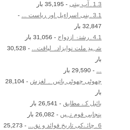
1.3۔آپ بیتی
- 35,195 بار
3.1۔بنی اسراءیل اور ریاست ...
-
32,847 بار
4.1۔رشتۂ ازدواج
- 31,056 بار
شہیدِ ملت نوابزادہ لیاقت...
- 30,528
بار
...
- 29,590 بار
چھوٹی چھوٹی باتیں ۔ لغزش
- 28,104
بار
بائبل کے مطابق
- 26,541 بار
پنجابی قوم نہیں
- 26,082 بار
6۔چائےکی تاریخ فوائد و نق...
- 25,273