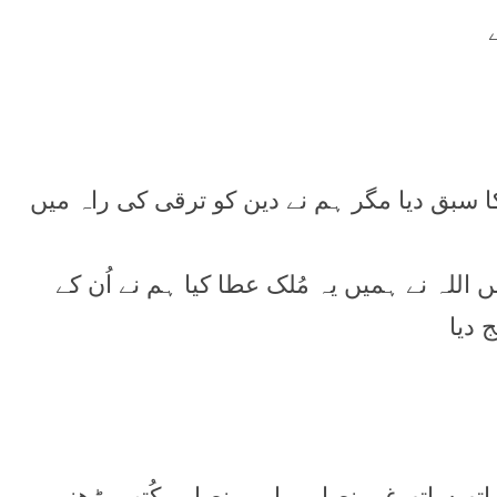
 سبق ديا مگر ہم نے دين کو ترقی کی راہ ميں
للہ نے ہميں يہ مُلک عطا کيا ہم نے اُن کے
 ديا
 ساتھ غير نصابی يا ہم نصابی کُتب پڑھنے