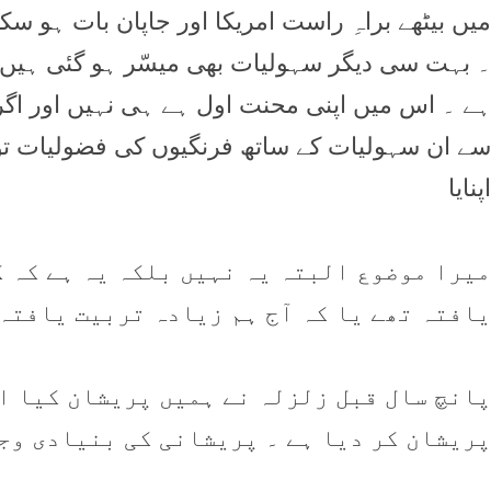
ميں بيٹھے براہِ راست امريکا اور جاپان بات ہو سک
۔ بہت سی ديگر سہوليات بھی ميسّر ہو گئی ہيں
ہے ۔ اس ميں اپنی محنت اول ہے ہی نہيں اور اگر ہ
سے ان سہوليات کے ساتھ فرنگيوں کی فضوليات تو ب
اپنايا
ميرا موضوع البتہ يہ نہيں بلکہ يہ ہے کہ ک
يافتہ تھے يا کہ آج ہم زيادہ تربيت يافتہ 
پانچ سال قبل زلزلہ نے ہميں پريشان کيا او
پريشان کر ديا ہے ۔ پريشانی کی بنيادی وج