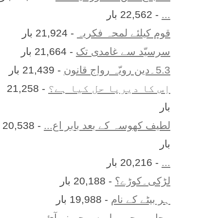
...
- 22,562 بار
قوم کیلئے لمحہ فکریہ
- 21,924 بار
سرسیّد سے غامدی تک
- 21,664 بار
5.3۔دین رویّہ رواج قانون
- 21,439 بار
اِس کا ديرپا حل کيا ہے؟
- 21,258
بار
لطیف کھوسہ کے بعد بابر اع...
- 20,538
بار
...
- 20,216 بار
لڑکی۔کوڑے؟
- 20,188 بار
ہر بيٹے کے نام
- 19,988 بار
محاورے جو پہلے سمجھ نہ آئ...
-