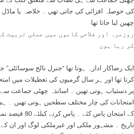
کی حوصلہ افزائی کی جاتی تھی ۔ خلاصہ يا ماڈل پ
چھين ليا جاتا تھا
روزمرہ اور فلاحی کاموں ميں عملی تربيت کی
کر رہا ہوں
ايک رضاکار ادارہ ہوتا تھا “جنرل نالج سوسائٹی” 
کرتا تھا اور ہر سال گرميوں کی تعطيلات ميں امتحان
پر دستياب ہوتی تھيں ۔ اساتذہ چھٹی جماعت سے ہ
امتحانات کی چار مختلف سطحيں ہوتی تھيں ۔ ہم
کے امتحان پاس ک
تاريخ ۔ مشہور ملکی اور غيرملکی لوگ اور ان کے