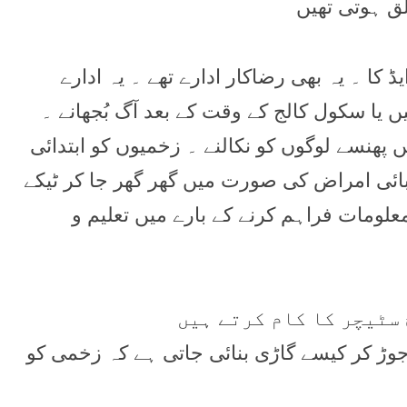
ق ہوتی تھيں
 کا ۔ يہ بھی رضاکار ادارے تھے ۔ يہ ادارے
ں يا سکول کالج کے وقت کے بعد آگ بُجھانے ۔
ھنسے لوگوں کو نکالنے ۔ زخميوں کو ابتدائی
وبائی امراض کی صورت ميں گھر گھر جا کر ٹيکے
علومات فراہم کرنے کے بارے ميں تعليم و
 سٹيچر کا کام کرتے ہيں
و جوڑ کر کيسے گاڑی بنائی جاتی ہے کہ زخمی کو