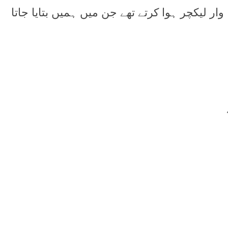
ار ليکچر ہوا کرتے تھے جن ميں ہميں بتايا جاتا