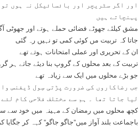
اور اگر سٹريچر اور بائسائيکل نہ ہوں تو 
پہنچاتے ہيں
مشق کيلئے جھوٹے فضائی حملے ہوتے اور جھوٹی آگ 
جاتا کہ تربيت مں کوئی کمی تو نہيں رہ گئی
ان کے تحريری اور عملی امتحانات ہوتے تھے
تربيت کے بعد محلوں کے گروپ بنا ديئے جاتے ہر گروپ
جو بڑے محلوں ميں ايک سے زيادہ تھے
جب رضاکاروں کی ضرورت پڑتی سِول ڈيفنس وال
ليا جاتا تھا ۔ ہم سے مختلف فلاحی کام لئے 
کچھ محلوں ميں رمضان کے مہينہ ميں خود سے سب
باجماعت بلند آواز ميں”جاگو جاگو” کہہ کر جگايا کر