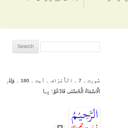
Search
for:
سُورت ۔ 7 ۔ الْأَعْرَاف ۔ آیت ۔ 180 ۔ وَلِلہِ
الّاسْمَاءُ الْحُسْنَی فَادْعُوْہُ بِہا