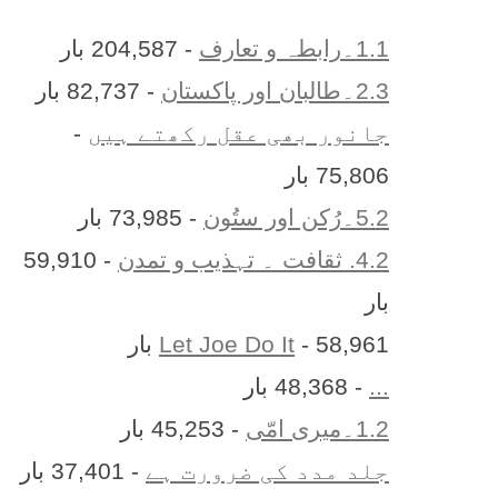
1.1۔رابطہ و تعارف
- 204,587 بار
2.3۔طالبان اور پاکستان
- 82,737 بار
جانور بھی عقل رکھتے ہیں
-
75,806 بار
5.2۔رُکن اور ستُون
- 73,985 بار
4.2. ثقافت ۔ تہذیب و تمدن
- 59,910
بار
- 58,961 بار
Let Joe Do It
...
- 48,368 بار
1.2۔میری امّی
- 45,253 بار
جلد مدد کی ضرورت ہے
- 37,401 بار