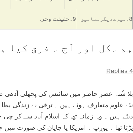
8۔میرےدیگرمضامین
9۔حقیقت وحی
ہم ۔کل اور آج ۔ فرق کيا ہے
4 Replies
بلا شُبہ عصرِ حاضر ميں سائنس کی پچھلی آدھی ص
نئے علوم متعارف ہوئے ہيں ۔ ترقی نے زندگی بظاہ
ديئے ہيں ۔ وہ زمانہ تھا کہ اسلام آباد سے کراچی 
پڑتا تھا ۔ يورپ ۔ امريکا يا جاپان کی صورت ميں چ