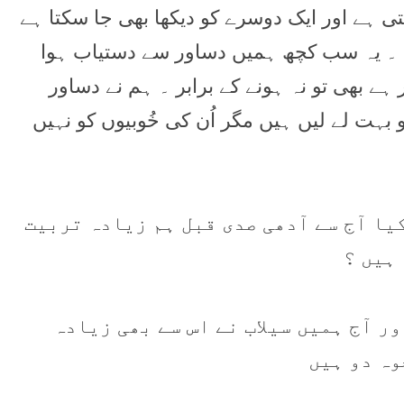
تی ہے اور ايک دوسرے کو ديکھا بھی جا سکتا ہے
 ۔ يہ سب کچھ ہميں دساور سے دستياب ہوا
ے بھی تو نہ ہونے کے برابر ۔ ہم نے دساور
ہت لے ليں ہيں مگر اُن کی خُوبيوں کو نہيں
يا آج سے آدھی صدی قبل ہم زيادہ تربيت
ہيں ؟
ر آج ہميں سيلاب نے اس سے بھی زيادہ
وہ دو ہيں