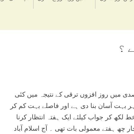
 ؟
دی ميں روز افزوں ترقی کے نتيجہ ميں کئی
ر بہت آسان بنا دی ہے اور فاصلے بہت کم کر
خط لکھ کر جواب کيلئے ايک ہفتہ انتظار کرنا
ار چھ ہفتے معمولی بات تھی ۔ آج اسلام آباد