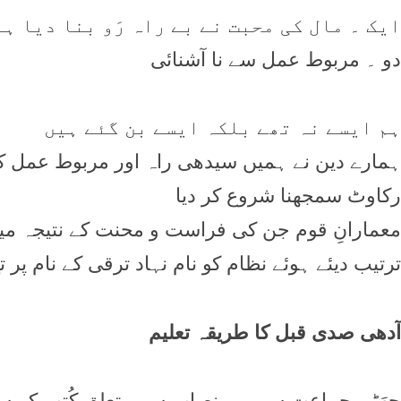
ايک ۔ مال کی محبت نے بے راہ رَو بنا ديا ہے
دو ۔ مربوط عمل سے نا آشنائی
ہم ايسے نہ تھے بلکہ ايسے بن گئے ہيں
ہمارے دين نے ہميں سيدھی راہ اور مربوط عمل کا
رکاوٹ سمجھنا شروع کر ديا
معمارانِ قوم جن کی فراست و محنت کے نتيجہ ميں ا
ترتيب ديئے ہوئے نظام کو نام نہاد ترقی کے نام پر تج
آدھی صدی قبل کا طريقہ تعليم
چھَٹی جماعت سے ہی نصاب سے متعلق کُتب کے ساتھ