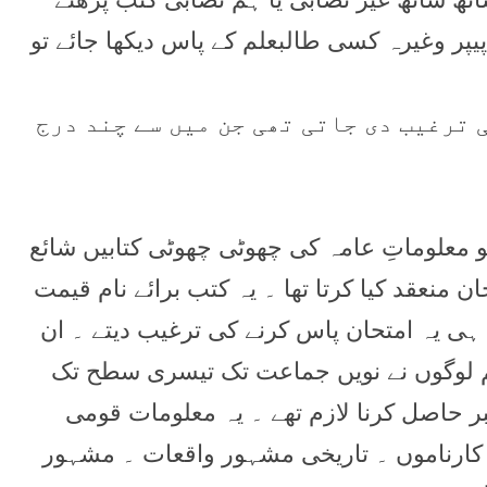
يپر وغيرہ کسی طالبعلم کے پاس ديکھا جائے تو
 ترغيب دی جاتی تھی جن ميں سے چند درج
جو معلوماتِ عامہ کی چھوٹی چھوٹی کتابيں شائع
 منعقد کيا کرتا تھا ۔ يہ کتب برائے نام قيمت
ی يہ امتحان پاس کرنے کی ترغيب ديتے ۔ ان
 لوگوں نے نويں جماعت تک تيسری سطح تک
ئے ۔ پاس کرنے کيلئے 80 فيصد نمبر حاصل کرنا لازم تھے ۔ يہ معلومات قومی
 کارناموں ۔ تاريخی مشہور واقعات ۔ مشہور