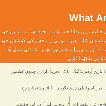
سِہِمْ (سورت13الرعدآیت11) ترجمہ ۔ الله تعالٰی کسی قوم کی حالت نہیں بدلتا جب تک وہ خود اسے نہ بدلیں جو
َانِ إِلَّا مَا سَعَی (سورت 53 النّجم آیت 39) ترجمہ ۔ اور یہ کہ ہر انسان کیلئے صرف وہی ہے جس کی کوشش خود
 انسانی فرائض کے بارے میں اپنےعلم اور تجربہ کو نئی نسل تک
َانِی يَفْقَھُوا قَوْلِی
دو بلاگنگ
2.1۔تحریک آزادی جموں کشمیر
4.1۔رشتۂ ازدواج
7۔پنجابی اور اُردو کی حقیقت