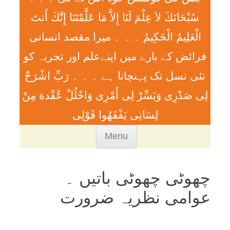
سُبْحَانَكَ لاَ عِلْمَ لَنَا إِلاَّ مَا عَلَّمْتَنَا إِنَّكَ أَنتَ
الْعَلِيمُ الْحَكِيمُ ۔ ۔ ۔ ميرا مقصد انسانی
فرائض کے بارے میں اپنےعلم اور تجربہ کو
نئی نسل تک پہنچانا ہے ۔ ۔ ۔ رَبِّ اشْرَحْ
لِی صَدْرِی وَيَسِّرْ لِی أَمْرِی وَاحْلُلْ عُقْدة مِنْ
لِسَانِی يَفْقَھُوا قَوْلِی
Skip
Menu
to
content
چھوٹی چھوٹی باتيں ۔
عوامی نظریہ ضرورت