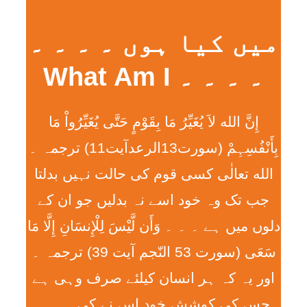
میں کیا ہوں ۔ ۔ ۔ ۔
۔ ۔ ۔ ۔ What Am I
إِنَّ الله لاَ يُغَيِّرُ مَا بِقَوْمٍ حَتَّی يُغَيِّرُواْ مَا
بِأَنْفُسِہِمْ (سورت13الرعدآیت11) ترجمہ ۔
الله تعالٰی کسی قوم کی حالت نہیں بدلتا
جب تک وہ خود اسے نہ بدلیں جو ان کے
دلوں میں ہے ۔ ۔ ۔ وَأَن لَّيْسَ لِلْإِنسَانِ إِلَّا مَا
سَعَی (سورت 53 النّجم آیت 39) ترجمہ ۔
اور یہ کہ ہر انسان کیلئے صرف وہی ہے
جس کی کوشش خود اس نے کی ۔ ۔ ۔