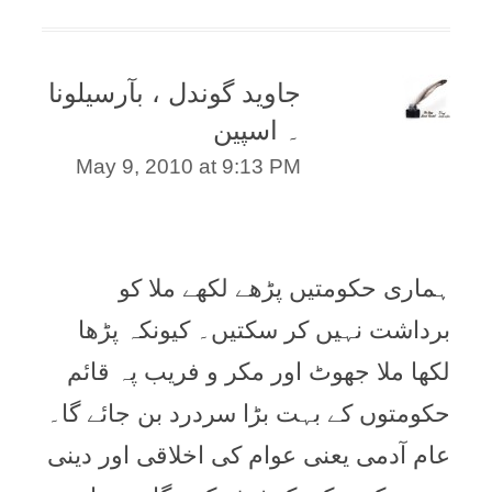
جاوید گوندل ، بآرسیلونا
۔ اسپین
May 9, 2010 at 9:13 PM
ہماری حکومتیں پڑھے لکھے ملا کو
برداشت نہیں کر سکتیں۔ کیونکہ پڑھا
لکھا ملا جھوٹ اور مکر و فریب پہ قائم
حکومتوں کے بہت بڑا سردرد بن جائے گا۔
عام آدمی یعنی عوام کی اخلاقی اور دینی