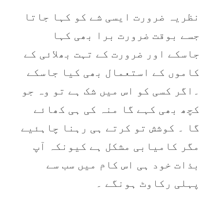
نظریہ ضرورت ایسی شے کو کہا جاتا
جسے بوقت ضرورت برا بھی کہا
جاسکے اور ضرورت کے تہت بھلائی کے
کاموں کے استعمال بھی کیا جاسکے
۔اگر کسی کو اس میں شک ہے تو وہ جو
کچھ بھی کہے گا منہ کی ہی کھائے
گا ۔ کوشش تو کرتے ہی رہنا چاہئیے
مگر کامیابی مشکل ہے کیونکہ آپ
بذات خود ہی اس کام میں سب سے
پہلی رکاوٹ ہونگے ۔