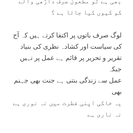
بھی ہے تو مطعون صرف داڑھی والے
کو کيوں کيا جاتا ہے ؟
لوگ صرف باتوں پر اکتفا کرتے ہيں کہ آج
کی سياست اور کشادہ نظری کی بنياد
تقرير و تحرير پر قائم ہے عمل پر نہيں
جبکہ
عمل سے زندگی بنتی ہے جنت بھی جہنم
بھی
يہ خاکی اپنی فطرت ميں نہ نوری ہے
نہ ناری ہے