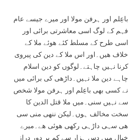
باعِلم اور ہرفن مولا اور میرے جیسے عام
فہم کے لوگ اسی معاشرتی برائی اور
اسی طرح کے مسلط کئے ھوئے ملا کے
خلاف ھیں۔اور اس ملا کے دین کی پیروی
کرنا نہیں چاہتے۔لوگوں کو دین اسلام
چاہے دین ملا نہیں۔داڑھی کی برائی میں
نے کسی بھی باعِلم اور ہرفن مولا شخص
سے نہیں سنی۔میں ملا قتل الدین کا
سخت مخالف ہوں۔لیکن ننھی منی سی
ھی سہی داڑہی رکھی ھوئی ھے۔میرے
خیال میں دس ہزار سے کم پر دور دراز