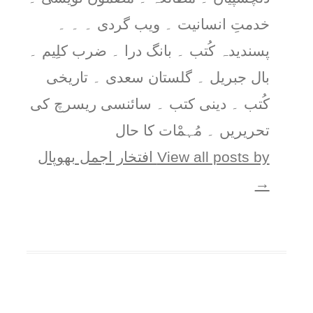
خدمتِ انسانیت ۔ ویب گردی ۔ ۔ ۔
پسندیدہ کُتب ۔ بانگ درا ۔ ضرب کلِیم ۔
بال جبریل ۔ گلستان سعدی ۔ تاریخی
کُتب ۔ دینی کتب ۔ سائنسی ریسرچ کی
تحریریں ۔ مُہمْات کا حال
View all posts by افتخار اجمل بھوپال
→