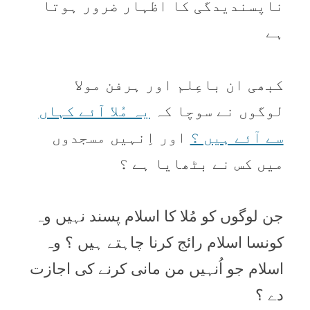
ناپسنديدگی کا اظہار ضرور ہوتا
ہے
کبھی ان باعِلم اور ہرفن مولا
لوگوں نے سوچا کہ
يہ مُلا آئے کہاں
سے آئے ہيں ؟
اور اِنہيں مسجدوں
میں کس نے بٹھایا ہے ؟
جن لوگوں کو مُلا کا اسلام پسند نہيں وہ
کونسا اسلام رائج کرنا چاہتے ہيں ؟ وہ
اسلام جو اُنہيں من مانی کرنے کی اجازت
دے ؟