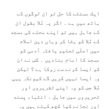
ايک مسئلے کا حل تو ان لوگوں کے
ہاتھ ميں ہے ۔ اگر یہ مُلا بقول ان
کے جاہل ہیں تو اپنے محلے کی مسجد
کے مُلا کو ہٹا کر وہاں دين اسلام
میں اعلٰی تعليم یافتہ آدمی کو
مسجد کا امام بناديں ۔ کس نے ان
کو ايسا کرنے سے روکا ہے ؟ ليکن
وہ ايسا نہيں کريں گے کيونکہ يہی
مُلا جس کو وہ اپنی تقريروں اور
تحريروں میں جاہل ۔ انتہاء پسند
اور نجانے کيا کچھ کہتے ہيں وہ