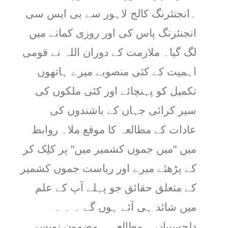
۔انجنئرنگ کالج لاہور سے بی ایس سی
انجنئرنگ پاس کی اور روزی کمانے میں
لگ گیا۔ ملازمت کے دوران اللہ نے قومی
اہمیت کے کئی منصوبے میرے ہاتھوں
تکمیل کو پہنچائے اور کئی ملکوں کی
سیر کرائی جہاں کے باشندوں کی
عادات کے مطالعہ کا موقع ملا۔ روابط
میں "میں جموں کشمیر میں" پر کلِک کر
کے پڑھئے میرے اور ریاست جموں کشمیر
کے متعلق حقائق جو پہلے آپ کے علم
میں شائد ہی آئے ہوں گے ۔ ۔ ۔
دلچسپیاں ۔ مطالعہ ۔ مضمون نویسی ۔