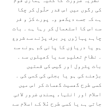
“نظريہ ضرورت” کا کُليہ ہماری قوم
کی رگوں میں اس قدر حلُول کر چکا
ہے کہ جسے ديکھو وہ پورے کرّ و فر
سے اس کا استعمال کر رہا ہے ۔ بات
چاہے پہاڑوں پر برف پڑنے سے شروع
ہو يا درياؤں کا پانی کم ہونے سے
۔ نظامِ تعليم سے يا کھيلوں سے ۔
بات پٹرول اور گيس کی قمتيں
بڑھنے کی ہو يا بجلی کی کمی کی ۔
کسی طرح گھسيٹ گھساٹ کر اس میں
اسلام اور انتہاء پسندی ضرور لائی
جاتی ہے يا کسی طرح مُلا کے اسلام سے