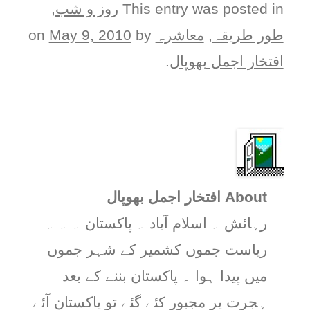
This entry was posted in
روز و شب
,
طور طريقہ
,
معاشرہ
on
by
May 9, 2010
افتخار اجمل بھوپال
.
About افتخار اجمل بھوپال
رہائش ۔ اسلام آباد ۔ پاکستان ۔ ۔ ۔
ریاست جموں کشمیر کے شہر جموں
میں پیدا ہوا ۔ پاکستان بننے کے بعد
ہجرت پر مجبور کئے گئے تو پاکستان آئے