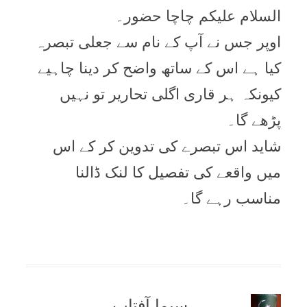
السلام علیکم چاچا حضور۔
اوپر جس نے آپ کے نام سے جعلی تبصرہ
کیا ہے اس کے ساتھ واضح کر دینا چاہیے
کیونکہ ہر قاری اگلی تحاریر تو نہیں
پڑھے گا۔
شاید اس تبصرے کی تدوین کر کے اس
میں واقعے کی تفصیل کا لنک ڈالنا
مناسب رہے گا۔
سیما آفتاب