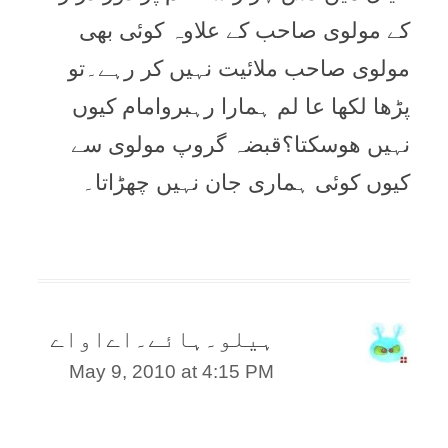
کے مولوی صاحب کے علاوہ کوئی بھی
مولوی صاحب ملائیت نہیں کر رہے۔تو
پڑھا لکھا عا لم ہمارا رہبروامام کیوں
نہیں ھوسکتا؟قبضہ گروپ مولوی سے
کیوں کوئی ہماری جان نہیں چھڑاتا۔
ہیلو۔ہائے۔اےاواے
May 9, 2010 at 4:15 PM