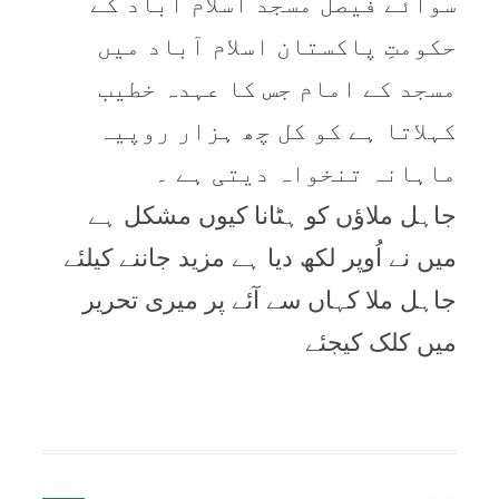
سوائے فيصل مسجد اسلام آباد کے
حکومتِ پاکستان اسلام آباد ميں
مسجد کے امام جس کا عہدہ خطيب
کہلاتا ہے کو کل چھ ہزار روپيہ
ماہانہ تنخواہ ديتی ہے ۔
جاہل ملاؤں کو ہٹانا کيوں مشکل ہے
ميں نے اُوپر لکھ ديا ہے مزيد جاننے کيلئے
جاہل ملا کہاں سے آئے پر ميری تحرير
ميں کلک کيجئے