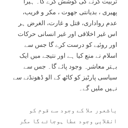
تربیت کرنے کی کوشش کرے گا۔ ہیرا
پھیری ، بدیانتی جھوت ، مکر و فریب،
عدم رواداری، قتل و غارت، الغرض ہر
اس غیر اخلاقی اور غیر انسانی حرکات
اور روئیے کو درست کرے گا جس سے
اسلام نے منع کیا ہے اور نتیجے میں ایک
بہتر معاشرہ وجود پائے گا۔ جس سے
سیاسی پارٹیز کو کاٹھ کے الو ڈھونڈنے سے
نہیں ملیں گے۔
باشعور ملا کے وجود سے قوم کو
انقلابی وجود عطا ہوجائے گا مگر