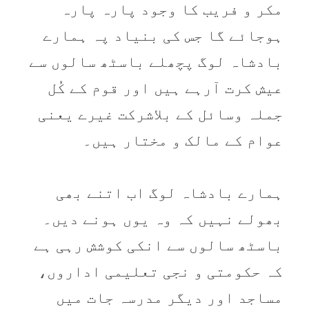
مکر و فریب کا وجود پارہ پارہ
ہوجائے گا جس کی بنیاد پہ ہمارے
بادشاہ لوگ پچھلے باسٹھ سالوں سے
عیش کرت آرہے ہیں اور قوم کے کُل
جملہ وسائل کے بلاشرکت غیرے یعنی
عوام کے مالک و مختار ہیں۔
ہمارے بادشاہ لوگ اب اتنے بھی
بھولے نہیں کہ وہ یوں ہونے دیں۔
باسٹھ سالوں سے انکی کوشش رہی ہے
کہ حکومتی و نجی تعلیمی اداروں،
مساجد اور دیگر مدرسہ جات میں