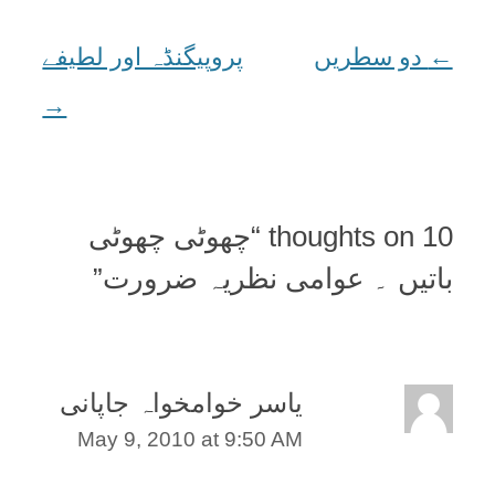
←
Post
دو سطريں
پروپيگنڈہ اور لطيفے
→
navigation
10 thoughts on “
چھوٹی چھوٹی
باتيں ۔ عوامی نظریہ ضرورت
”
یاسر خوامخواہ جاپانی
May 9, 2010 at 9:50 AM