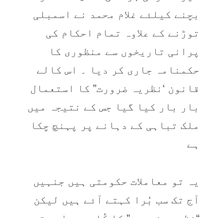
بچنے کيلئے غلام محمد نے اسمبلی
توڑنے کے علاوہ تمام احکام کی
پرانی تاريخوں سے منظوری کا
حکمنامہ جاری کر ديا ۔ اس کالے
قانون ‘نظريہ ضرورت” کا استعمال
بار بار کيا گيا جس کے نتيجہ میں
ملک تباہی کے دہانے پر پہنچ چکا
ہے
يہ تو معاملات حکومتی ہيں جنہيں
آج تک سب بُرا کہتے آئے ہيں ليکن