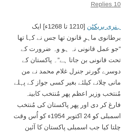
10 Replies
ہنری بريکٹن
[1210 تا 1268ء] ايک
برطانوی ماہرِ قانون تھا جس نے کہا تھا
“جو عمل قانونی نہ ہو وہ ضرورت کے
تحت قانونی بن جاتا ہے”۔ پاکستان کے
دوسرے گورنر جنرل غلام محمد نے من
مانی چلانے کيلئے بغير کسی جواز کے پہلے
مُنتخب وزير اعظم پھر مُنتخب کابينہ
فارغ کر دی اور پھر پاکستان کی مُنتخب
اسمبلی کو 24 اکتوبر 1954ء کو اُس وقت
چلتا کيا جب اسمبلی پاکستان کا آئين