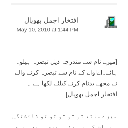
افتخار اجمل بھوپال
May 10, 2010 at 1:44 PM
[ميرے نام سے مندرجہ ذيل تبصرہ ہیلو۔
ہائے۔اےاواے کے نام سے تبصرہ کرنے والے
نے مجھے بدنام کرنے کيلئے لکھا ہے ۔
افتخار اجمل بھوپال]
میرے ساتھ تو تو تو تو تو شائشتگی
سے بات کریں ورنہ میری میری میری