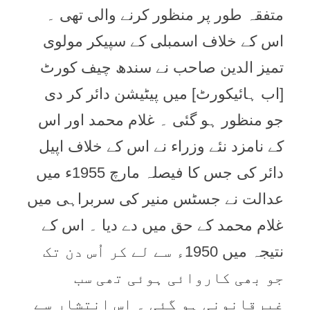
متفقہ طور پر منظور کرنے والی تھی ۔
اس کے خلاف اسمبلی کے سپيکر مولوی
تميز الدين صاحب نے سندھ چيف کورٹ
[اب ہائيکورٹ] میں پيٹيشن دائر کر دی
جو منظور ہو گئی ۔ غلام محمد اور اس
کے نامزد نئے وزراء نے اس کے خلاف اپيل
دائر کی جس کا فيصلہ مارچ 1955ء ميں
عدالت نے جسٹس منير کی سربراہی میں
غلام محمد کے حق میں دے ديا ۔ اس کے
نتيجہ میں 1950ء سے لے کر اُس دن تک
جو بھی کاروائی ہوئی تھی سب
غيرقانونی ہو گئی ۔ اس انتشار سے