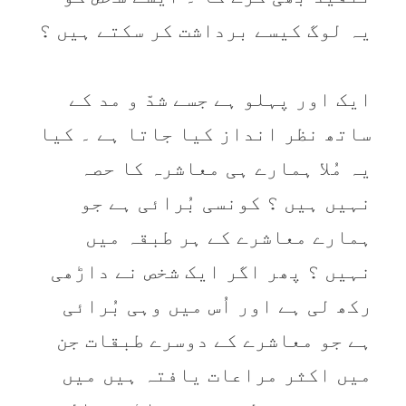
يہ لوگ کيسے برداشت کر سکتے ہيں ؟
ايک اور پہلو ہے جسے شدّ و مد کے
ساتھ نظر انداز کيا جاتا ہے ۔ کيا
يہ مُلا ہمارے ہی معاشرہ کا حصہ
نہيں ہيں ؟ کونسی بُرائی ہے جو
ہمارے معاشرے کے ہر طبقہ ميں
نہيں ؟ پھر اگر ايک شخص نے داڑھی
رکھ لی ہے اور اُس ميں وہی بُرائی
ہے جو معاشرے کے دوسرے طبقات جن
ميں اکثر مراعات يافتہ ہيں ميں