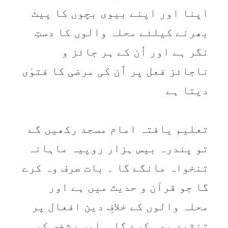
اپنا اور اپنے بيوی بچوں کا پیٹ
بھرنے کيلئے محلہ والوں کا دستِ
نگر ہے اور اُن کے ہر جائز و
ناجائز فعل پر اُن کی مرضی کا فتوٰی
ديتا ہے
تعليم يافتہ امام مسجد رکھيں گے
تو پندرہ بيس ہزار روپيہ ماہانہ
تنخواہ مانگے گا ۔ بات صرف وہ کرے
گا جو قرآن و حديث میں ہے اور
محلہ والوں کے خلافِ دين افعال پر
تنقيد بھی کرے گا ۔ ايسے شخص کو