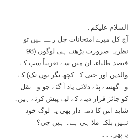
السلام علیکم۔
آج کل میرے امتحانات چل رہے ہیں تو
نظریہ ضرورت پڑھتے ہی لوگوں (98
فیصد طلباء، ان میں سے تقریباً سب کے
والدین اور حتیٰ کہ کچھ نگرانوں تک) کے
وہ گھسے پٹے دلائل یاد آ گئے جو وہ نقل
کو جائز قرار دینے کے لیے پیش کرتے ہیں۔
شاید اس کا ذمہ دار بھی یہ لوگ خود
نہیں بلکہ ملا ہی ہے۔ ہیں جی؟
یا پھر۔۔۔