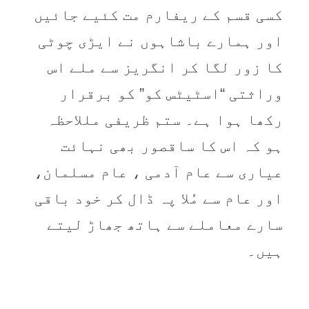
کسی قسم کے ریفارم مت کئیے جائیں
اور ہمارے باشاہوں نے ایڑی چوٹی
کا زور لگا کر انگریز سے ملے اس
وراثتی “اسٹیٹس کو” کو برقرار
رکھا ہوا ہے۔ ستم ظریفی مللاحظہ
ہو کہ اس کا ساقصور بھی نہائت
عیاری سے عام آدمی ، عام مسلمان،
اور عام سے مُلا پہ ڈال کر خود باقی
سارے معاملے سے ہاتھ جھاڑ لیتے
ہیں۔