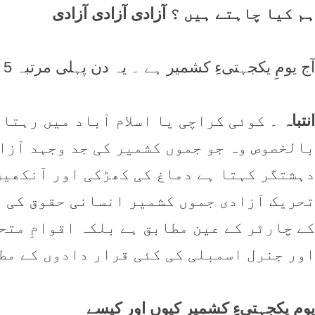
ہم کيا چاہتے ہيں ؟
آزادی آزادی آزادی
آج یومِ یکجہتیءِ کشمیر ہے ۔ یہ دن پہلی مرتبہ 5 فروری 1990 کو منایا گیا
انتباہ
۔ کوئی کراچی یا اسلام آباد میں رہتا 
بالخصوص وہ جو جموں کشمیر کی جد وجہد آزا
دہشتگر کہتا ہے دماغ کی کھڑکی اور آنکھیں
تحریک آزادی جموں کشمیر انسانی حقوق کی ا
کے چارٹر کے عین مطابق ہے بلکہ اقوامِ متح
اور جنرل اسمبلی کی کئی قرار دادوں کے مط
یومِ یکجہتیءِ کشمیر کیوں اور کیسے