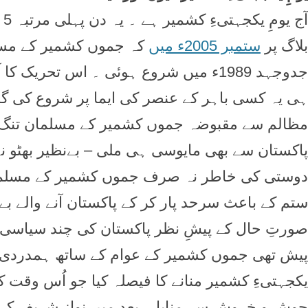
بلاگ پر
ستمبر 2005ء میں
کہ جموں کشمیر کے مسل
جدوجہد 1989ء میں شروع ہوئی ۔ اس تحریک
ہی یہ کسی باہر کے عنصر کی ایما پر شروع کی گئ
مظالم سے مقبوضہ جموں کشمیر کے مسلمان تنگ آ
دوستی کی خاطر نہ صرف جموں کشمیر کے مسلمانوں
ستم کے باعث سرحد پار کر کے پاکستان آنے والے بے
صورتِ حال کے پیشِ نظر پاکستان کی چند سیاسی
یکجہتیءِ کشمیر منانے کا فیصلہ کیا جو اُس وقت 