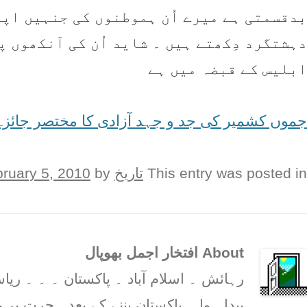
بدقسمتی ہے میرے اُن ہموطنوں کی جنہیں اپن
دہشتگرد دِکھتے ہیں ۔ شاید اُن کی آنکھوں پ
ابلیس کے قبضہ میں ہے
جموں کشمیر کی جد و جہد آزادی کا مختصر جائزہ لی
This entry was posted in
تاریخ
on
by
ruary 5, 2010
About افتخار اجمل بھوپال
رہائش ۔ اسلام آباد ۔ پاکستان ۔ ۔ ۔ 
پیدا ہوا ۔ پاکستان بننے کے بعد ہجرت پر م