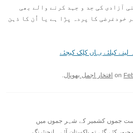
ی آزادی کی جد و جہد کرنے والے بھی
ر خودغرضی کا پردہ پڑا ہے یا اُن کا ذہن
نے کیلئے یہاں کلِک کیجئے
Feb
افتخار اجمل بھوپال
.
ریاست جموں کشمیر کے شہر جموں میں
جبور کئے گئے تو پاکستان آئے ۔انجنئرنگ