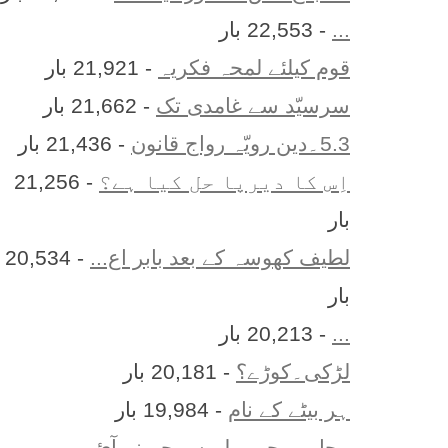
...
- 22,553 بار
قوم کیلئے لمحہ فکریہ
- 21,921 بار
سرسیّد سے غامدی تک
- 21,662 بار
5.3۔دین رویّہ رواج قانون
- 21,436 بار
اِس کا ديرپا حل کيا ہے؟
- 21,256
بار
لطیف کھوسہ کے بعد بابر اع...
- 20,534
بار
...
- 20,213 بار
لڑکی۔کوڑے؟
- 20,181 بار
ہر بيٹے کے نام
- 19,984 بار
محاورے جو پہلے سمجھ نہ آئ...
-