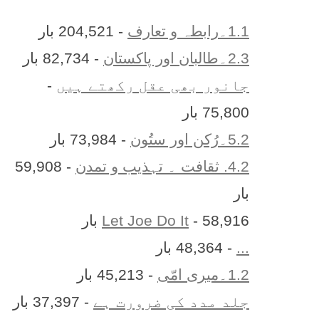
1.1۔رابطہ و تعارف
- 204,521 بار
2.3۔طالبان اور پاکستان
- 82,734 بار
جانور بھی عقل رکھتے ہیں
-
75,800 بار
5.2۔رُکن اور ستُون
- 73,984 بار
4.2. ثقافت ۔ تہذیب و تمدن
- 59,908
بار
- 58,916 بار
Let Joe Do It
...
- 48,364 بار
1.2۔میری امّی
- 45,213 بار
جلد مدد کی ضرورت ہے
- 37,397 بار