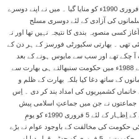
آج یومِ یکجہتیءِ کشمیر ہے ۔ یہ دن پہلی مرتبہ 5 فروری 1990ء کو منایا گیا ۔ میں نے اپنے دوسرے
مانوں کی آزادی کے لئے دوسری مسلح
 کا آغاز کسی منصوبہ بندی کا نتیجہ نہیں تھا اور نہ
ی تھی ۔ بھارتی سکیورٹی فورسز کے ہر دن کے
 چکے تھے اور سب سے مایوس ہونے کے بعد
پاکستان سے بھی مایوسی ہی ملی – بےنظیر بھٹو نے 1988ء میں حکومت سنبھالتے ہی بھارت سے
 کے ساتھ دغا کیا بلکہ بھارت کے ظلم و
 خانماں کشمیریوں کی امداد بند کر دی ۔ اِس
 جماعتوں نے جن میں جماعتِ اسلامی پیش
پیش تھی جموں کشمیر کے عوام کے ساتھ ہمدردی کے اِظہار کے لئے 5 فروری 1990ء کو یومِ
کی حکومت کی مخالفت کے باوجود عوام نے بڑے
جوش و خروش سے منایا ۔ بعد میں نواز شریف کی حکومت نے 5 فروری کو چھٹی قرار دیا اور