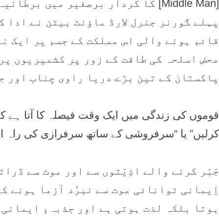
[Middle Man] کا کردار برصغیر میں ب
پہلے گورنر جنرل لارڈ ماؤنٹ بیٹن نے ادا کی
قائم ہونے والی اس مملکت کے جسم پر ایک نا
محض اسلحہ کی طاقت کے زور پر کشمیریوں پر 
پاکستان کے تین بڑے دریا راوی چناب اور ج
قوموں کی زندگی میں ایک وقت فیصلہ کا آتا ہے ک
کرلیں” یا “سرفروشی کے ساتھ سرفرازی کی راہ اپن
جَبَر کرنے والے اذِیّتوں سے اور موت سے ڈرات
اِیمانی توانائی موت سے نبرُد آزما ہونے ک
ہوتا بلکہ لذت ہوتی ہے اور جذبہءِ ایمانی کا