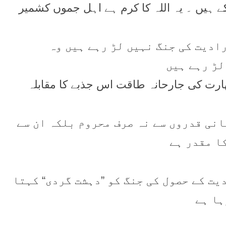
ہیں ۔ یہ اللہ کا کرم ہے اہل جموں کشمیر
ادیت کی جنگ نہیں لڑ رہے ہیں وہ
لڑ رہے ہیں
بھارت کی جارحانہ طاقت اس جذبے کا مقابلہ
انی قدروں سے نہ صرف محروم بلکہ ان سے
کا مقدر ہے
یت کے حصول کی جنگ کو ”دہشت گردی“ کہتا
ہا ہے