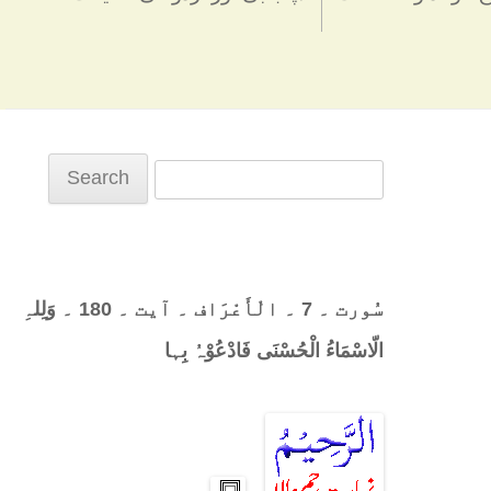
Search
for:
سُورت ۔ 7 ۔ الْأَعْرَاف ۔ آیت ۔ 180 ۔ وَلِلہِ
الّاسْمَاءُ الْحُسْنَی فَادْعُوْہُ بِہا