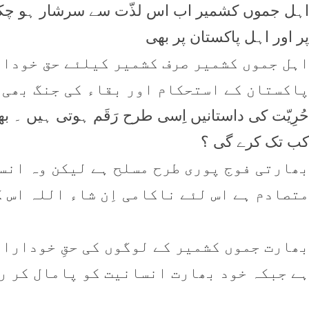
اہل جموں کشمیر اب اس لذّت سے سرشار ہو چکے 
پر اور اہل پاکستان پر بھی
اہل جموں کشمیر صرف کشمیر کیلئے حق خودار
پاکستان کے استحکام اور بقاء کی جنگ بھی 
حُرِیّت کی داستانیں اِسی طرح رَقَم ہوتی ہیں ۔ 
کب تک کرے گی ؟
بھارتی فوج پوری طرح مسلح ہے لیکن وہ انس
متصادم ہے اس لئے ناکامی اِن شاء اللہ اس 
بھارت جموں کشمیر کے لوگوں کی حقِ خوداراد
ہے جبکہ خود بھارت انسانیت کو پامال کر ر