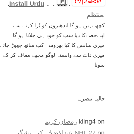
.
۔ ۔
Install Urdu
.
.
منتظم
کچھ نہیں ہو گا اندھیروں کو بُرا کہنے سے
اپنےحصےکا دیا سب کو خود ہی جلانا ہو گا
میری سانس کا کیا بھروسہ کب ساتھ چھوڑ جائے
میری ذات سے وابستہ لوگو مجھے معاف کر کے
سونا
حالیہ تبصرے
on
kling4
رمضان کریم
on
NHL 27
عیدالاضحٰے کی پیشگی