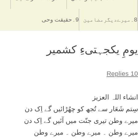
8۔میرےدیگرمضامین
9۔حقیقت وحی
یومِ یکجہتیءِ کشمیر
10 Replies
انشاء اللہ العزيز
سِتم شَعَار سے تُجھ کو چھُڑائيں گے اِک دن
ميرے وطن تيری جنّت ميں آئيں گے اِک دن
ميرے وطن ۔ ميرے وطن ۔ ميرے وطن