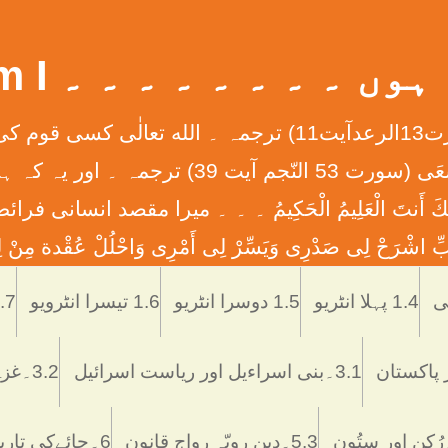
 ۔ ۔ ۔ ۔ ۔ ۔ ۔ ۔ What Am I
إِنَّ الله لاَ يُغَيِّرُ مَا بِقَوْمٍ حَتَّی يُغَيِّرُواْ مَا بِأَنْفُ
ان کے دلوں میں ہے ۔ ۔ ۔ وَأَن لَّيْسَ لِلْإِنس
َّمْتَنَا إِنَّكَ أَنتَ الْعَلِيمُ الْحَكِيمُ ۔ ۔ ۔ ميرا مقصد
ْرَحْ لِی صَدْرِی وَيَسِّرْ لِی أَمْرِی وَاحْلُلْ عُقْدة مِنْ لِس
Skip
to
1.4 پہلا انٹریو
1.5 دوسرا انٹریو
1.6 تیسرا انٹرویو
1.7 تاریخ اُر
content
3.1۔بنی اسراءیل اور ریاست اسرائیل
3.2۔غزہ ميں اسرائيلی دہشتگردی
5.3۔دین رویّہ رواج قانون
6۔چائےکی تاریخ فوائد و نقصانات