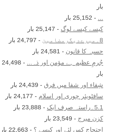
بار
...
- 25,152 بار
کیسے کیسے لوگ
- 25,147 بار
8۔میرےدیگرمضامین
- 24,797 بار
حسبہ کا قانون
- 24,581 بار
جُرمِ عظیم ہے مؤمن اور ذہ...
- 24,498
بار
شِفاء اور شفا میں فرق
- 24,439 بار
سافٹویئر چوری اور اسلام
- 24,177 بار
5.1۔راستہ صرف ایک
- 23,888 بار
کزن ميرج
- 23,549 بار
احتجاج کس لئے اور کیسے ؟
- 22,663 بار