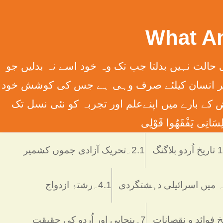
سِہِمْ (سورت13الرعدآیت11) ترجمہ ۔ الله تعالٰی کسی قوم کی حالت نہیں بدلتا جب تک وہ خود اسے نہ بدلیں جو
َانِ إِلَّا مَا سَعَی (سورت 53 النّجم آیت 39) ترجمہ ۔ اور یہ کہ ہر انسان کیلئے صرف وہی ہے جس کی کوشش خود
 انسانی فرائض کے بارے میں اپنےعلم اور تجربہ کو نئی نسل تک
َانِی يَفْقَھُوا قَوْلِی
دو بلاگنگ
2.1۔تحریک آزادی جموں کشمیر
4.1۔رشتۂ ازدواج
7۔پنجابی اور اُردو کی حقیقت