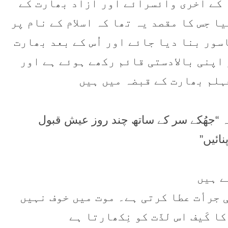
رطانیہ کے آخری وائسرائے اور آزاد بھارت کے
ا جس کا مقصد یہ تھا کہ اسلام کے نام پر
سور بنا دیا جائے اور اُس کے بعد بھارت
اپنی بالادستی قائم رکھے ہوئے ہے اور
ہلم بھارت کے قبضہ میں ہیں
ہ “جھُکے سر کے ساتھ چند روز عیش قبول
ائیں”
ے ہیں
ی جرأت عطا کرتی ہے۔ موت میں خوف نہیں
 کَیف اس لذّت کو نِکھارتا ہے