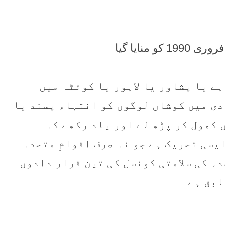
ہے یا پشاور یا لاہور یا کوئٹہ میں
دی میں کوشاں لوگوں کو انتہاء پسند یا
 کھول کر پڑھ لے اور یاد رکھے کہ
یسی تحریک ہے جو نہ صرف اقوامِ متحدہ
دہ کی سلامتی کونسل کی تین قرار دادوں
ابق ہے