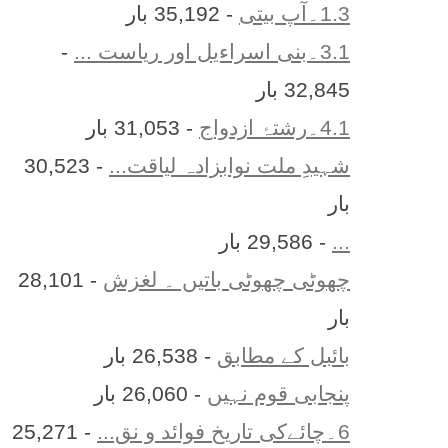
1.3۔آپ بیتی
- 35,192 بار
3.1۔بنی اسراءیل اور ریاست ...
-
32,845 بار
4.1۔رشتۂ ازدواج
- 31,053 بار
شہیدِ ملت نوابزادہ لیاقت...
- 30,523
بار
...
- 29,586 بار
چھوٹی چھوٹی باتیں ۔ لغزش
- 28,101
بار
بائبل کے مطابق
- 26,538 بار
پنجابی قوم نہیں
- 26,060 بار
6۔چائےکی تاریخ فوائد و نق...
- 25,271