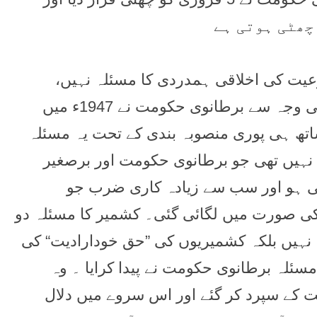
یت کی اخلاقی ہمدردی کا مسئلہ نہیں،
کشمیر پاکستان کی شہ رگ ہے اور اسی اہمیت کی وجہ سے برطانوی حکومت نے 1947ء میں
ساتھ ہی پوری منصوبہ بندی کے تحت یہ مسئلہ
ی نہیں تھی جو برطانوی حکومت اور برصغیر
 کی ہو اور سب سے زیادہ کاری ضرب جو
کی صورت میں لگائی گئی۔ کشمیر کا مسئلہ دو
 نہیں بلکہ کشمیریوں کی ”حق خودارادیت“ کی
سئلہ برطانوی حکومت نے پیدا کرایا ۔ وہ
 کے سپرد کر گئے اور اس سروے میں دلال