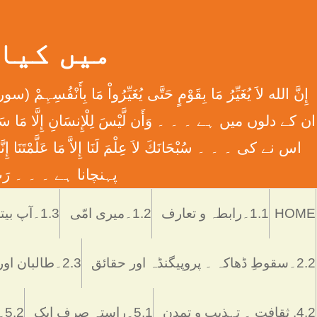
میں کیا ہوں
اس نے کی ۔ ۔ ۔ سُبْحَانَكَ لاَ عِلْمَ لَنَا إِلاَّ مَا عَل
پہنچانا ہے ۔ ۔ ۔ رَبِّ اش
HOME
1.1۔رابطہ و تعارف
1.2۔میری امّی
1.3۔آپ بیتی
2.2۔سقوطِ ڈھاکہ ۔ پروپیگنڈہ اور حقائق
2.3۔طالبان اور پاکستان
4.2. ثقافت ۔ تہذیب و تمدن
5.1۔راستہ صرف ایک
5.2۔رُکن اور ستُون