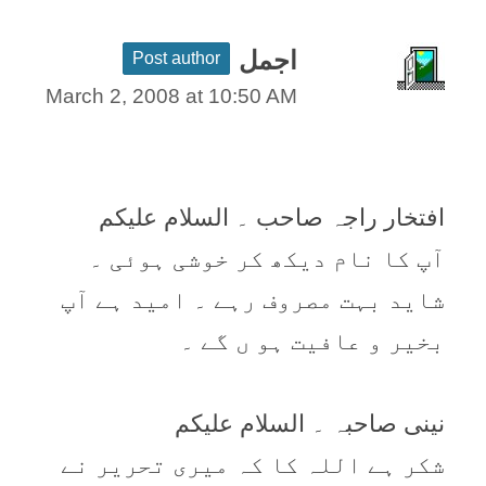
اجمل
Post author
March 2, 2008 at 10:50 AM
افتخار راجہ صاحب ۔ السلام علیکم
آپ کا نام دیکھ کر خوشی ہوئی ۔
شاید بہت مصروف رہے ۔ امید ہے آپ
بخیر و عافیت ہو ں گے ۔
نینی صاحبہ ۔ السلام علیکم
شکر ہے اللہ کا کہ میری تحریر نے