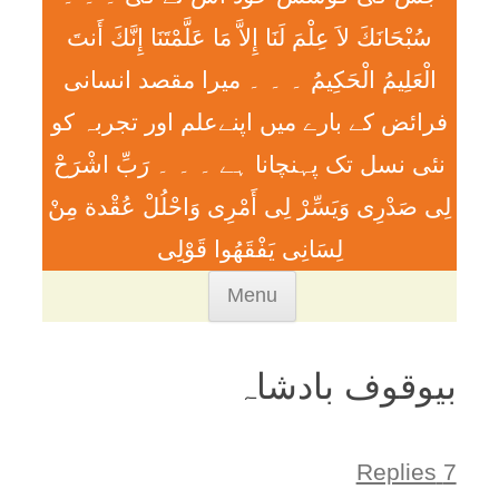
سُبْحَانَكَ لاَ عِلْمَ لَنَا إِلاَّ مَا عَلَّمْتَنَا إِنَّكَ أَنتَ
الْعَلِيمُ الْحَكِيمُ ۔ ۔ ۔ ميرا مقصد انسانی
فرائض کے بارے میں اپنےعلم اور تجربہ کو
نئی نسل تک پہنچانا ہے ۔ ۔ ۔ رَبِّ اشْرَحْ
لِی صَدْرِی وَيَسِّرْ لِی أَمْرِی وَاحْلُلْ عُقْدة مِنْ
لِسَانِی يَفْقَھُوا قَوْلِی
Skip
Menu
to
content
بیوقوف بادشاہ
7 Replies