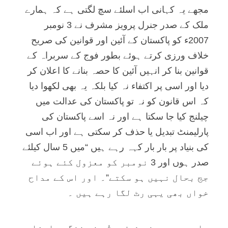
مجھے یہ کہانی اب اسلئے سچ لگتی ہے کہ ہمارے
ملک کے صدر جنرل پرویز مشرف نے 3 نومبر
2007ء کو پاکستان کے آئین اور قوانین کی صریح
خلاف ورزی کرتے ہوئے بطور فوج کے سربراہ کے
قوانین بنا کر انہیں آئین کا حصہ بنانے کا اعلان کر
دیا اور اسی پر اکتفاء نہ کیا بلکہ یہ بھی لکھوا دیا
کہ اس قانون کو نہ تو پاکستان کی عدالت میں
چیلنج کیا جا سکتا ہے اور نہ اسے پاکستان کی
پارلیمنٹ تبدیل یا حذف کر سکتی ہے اور اب اسی
کی بنیاد پر بار بار کہہ رہے ہیں “میں 5 سال کیلئے
صدر ہوں اور 3 نومبر کو معزول کئے ہوئے
جج بحال نہیں ہو سکتے”۔ اور اس کے مداح
خواں بھی یہی رٹ لگا رہے ہیں ۔
واہ رے پرویز مشرف ۔ تُو نے ننگے بادشاہ