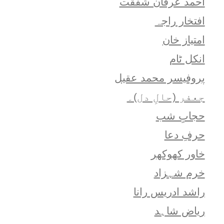
احمد عرفان شفقت
افتخار راجہ
امتياز خان
انکل ٹام
پروفیسر محمد عقیل
جعفر (حالِ دل)۔
حجابِ شب
حرفِ دعا
خاور کھوکھر
خرم شہزاد
راشد ادریس رانا
ریاض شاہد