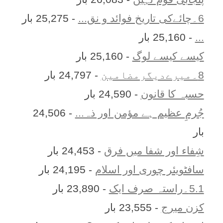
6۔چائےکی تاریخ فوائد و نق...
- 25,275 بار
...
- 25,160 بار
کیسے کیسے لوگ
- 25,160 بار
8۔میرےدیگرمضامین
- 24,797 بار
حسبہ کا قانون
- 24,590 بار
جُرمِ عظیم ہے مؤمن اور ذہ...
- 24,506
بار
شِفاء اور شفا میں فرق
- 24,453 بار
سافٹویئر چوری اور اسلام
- 24,195 بار
5.1۔راستہ صرف ایک
- 23,890 بار
کزن ميرج
- 23,555 بار