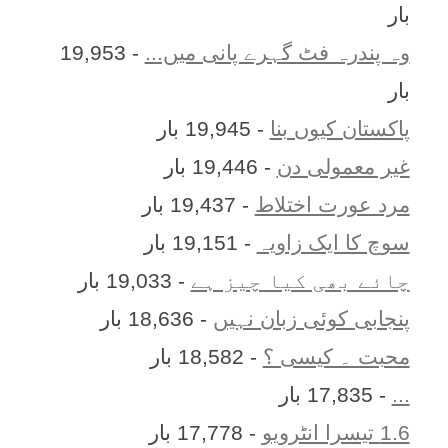
بار
وہ پندرہ فٹ گہرے پانی میں...
- 19,953
بار
پاکستان کیوں بنا
- 19,945 بار
غیر معمولی دن
- 19,446 بار
مرد عورت اختلاط
- 19,437 بار
سوچ کا ایک زاویہ
- 19,151 بار
چائے بھی کیا چیز ہے
- 19,033 بار
پنجابی کوئی زبان نہیں
- 18,636 بار
محبت ۔ کیسی ؟
- 18,582 بار
...
- 17,835 بار
1.6 تیسرا انٹرویو
- 17,778 بار