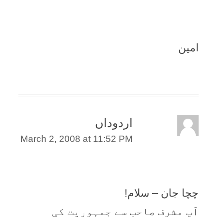
امین
اردوداں
March 2, 2008 at 11:52 PM
چچا جان – سلام!
آپ مشرف صاحب سے جمہوریت کی