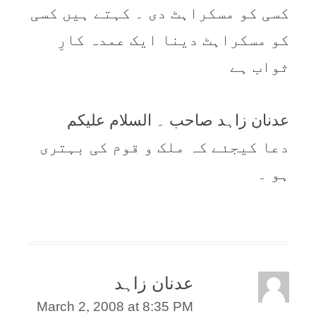
کسی کو مسکراہٹ دی ۔ کہتے ہیں کسی
کو مسکراہٹ دینا ایک عمدہ کارِ
ثواب ہے
عدنان زاہد صاحب ۔ السلام علیکم
دعا کیجئے کہ ملک و قوم کی بہتری
ہو ۔
عدنان زاہد
March 2, 2008 at 8:35 PM