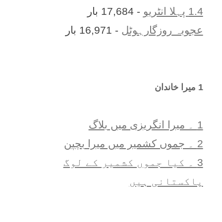
1.4 پہلا انٹریو
- 17,684 بار
عجوبہ روزگارہوٹل
- 16,971 بار
1 ميرا خاندان
1 ۔ ميرا انگريزی ميں بلاگ
2 ۔ جموں کشمیر میں میرا بچپن
3 ۔ کیا جموں کشمیر کے لوگ
پاکستانی ہیں