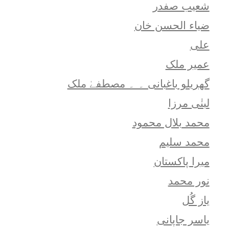
شعيب صفدر
ضیاء الحسن خان
علی
عمیر ملک
گھریلو باغبانی ۔ ۔ مصطفےٰ ملک
لبنٰی مرزا
محمد بلال محمود
محمد سلیم
میرا پاکستان
نور محمد
یاز گُل
یاسر جاپانی