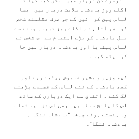
۔ دوسرے دن دربار میں اعلان کیا گیا کہ
اگلے روز بادشاہ سلامت دربار میں ایسا
لباس پہن کر آئیں گے جو صرف عقلمند شخص
کو نظر آتا ہے ۔ اگلے روز دربار جانے سے
قبل بادشاہ کو بڑے اہتمام سے اس شخص نے
لباس پہنایا اور بادشاہ دربار میں جا
کر بیٹھ گیا ۔
کچھ وزیر و مشیر خاموش بیٹھے رہے اور
کچھ بادشاہ کے نئے لباس کے قصیدے پڑھنے
لگ گئے ۔ اتفاق سے ایک درباری کے ساتھ
اس کا پانچ سالہ بچہ بھی اس دن آیا تھا ۔
وہ ہنستے ہوئے چیخا “بادشاہ ننگا ۔
بادشاہ ننگا”۔