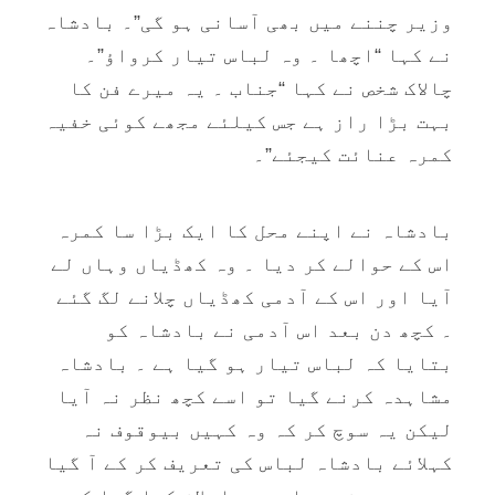
وزیر چننے میں بھی آسانی ہو گی”۔ بادشاہ
نے کہا “اچھا ۔ وہ لباس تیار کرواؤ”۔
چالاک شخص نے کہا “جناب ۔ یہ میرے فن کا
بہت بڑا راز ہے جس کیلئے مجھے کوئی خفیہ
کمرہ عنائت کیجئے”۔
بادشاہ نے اپنے محل کا ایک بڑا سا کمرہ
اس کے حوالے کر دیا ۔ وہ کھڈیاں وہاں لے
آیا اور اس کے آدمی کھڈیاں چلانے لگ گئے
۔ کچھ دن بعد اس آدمی نے بادشاہ کو
بتایا کہ لباس تیار ہو گیا ہے ۔ بادشاہ
مشاہدہ کرنے گیا تو اسے کچھ نظر نہ آیا
لیکن یہ سوچ کر کہ وہ کہیں بیوقوف نہ
کہلائے بادشاہ لباس کی تعریف کر کے آ گیا