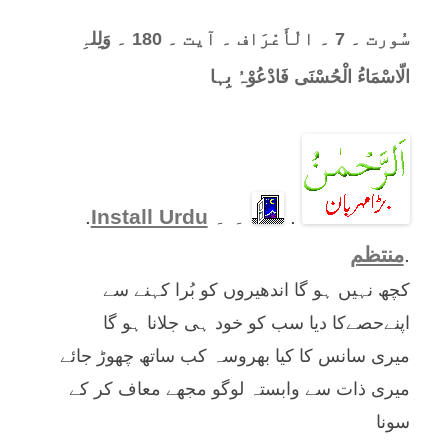
سُورت ۔ 7 ۔ الْأَعْرَاف ۔ آیت ۔ 180 ۔ وَلِلہِ
الّاسْمَاءُ الْحُسْنَی فَادْعُوْہُ بِہا
.
۔ ۔
Install Urdu
.
.
منتظم
کچھ نہیں ہو گا اندھیروں کو بُرا کہنے سے
اپنےحصےکا دیا سب کو خود ہی جلانا ہو گا
میری سانس کا کیا بھروسہ کب ساتھ چھوڑ جائے
میری ذات سے وابستہ لوگو مجھے معاف کر کے
سونا