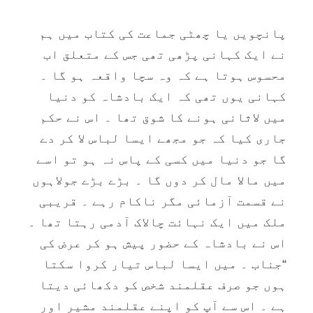
پانچویں یا چھٹی جماعت کی کتاب میں ہم
نے ایک کہانی پڑھی تھی جس کے متعلق اب
محسوس ہوتا ہے کہ وہ سچا واقعہ ہو گا ۔
کہانی یوں تھی کہ ایک بادشاہ کو دنیا
میں لاثانی ہونے کا شوق تھا ۔ اس نے حکم
جاری کیا کہ جو مجھے ایسا لباس لا کر دے
گا جو دنیا میں کسی کے پاس نہ ہو تو اسے
میں مالا مال کر دوں گا ۔ بڑے بڑے جولاہوں
نے قسمت آزمائی مگر ناکام رہے ۔ قریبی
ملک میں ایک نہائت چالاک آدمی رہتا تھا ۔
اس نے بادشاہ کے حضور پیش ہو کر عرض کی
“جناب ۔ میں ایسا لباس تیار کروا سکتا
ہوں جو صرف عقلمند شخص کو دکھائی دیتا
ہے ۔ اس سے آپ کو اپنے عقلمند مشیر اور