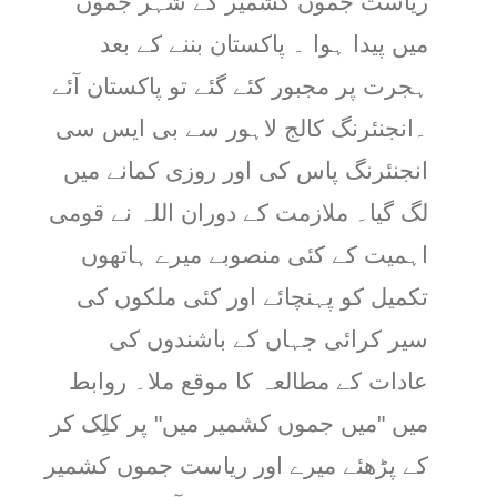
ریاست جموں کشمیر کے شہر جموں
میں پیدا ہوا ۔ پاکستان بننے کے بعد
ہجرت پر مجبور کئے گئے تو پاکستان آئے
۔انجنئرنگ کالج لاہور سے بی ایس سی
انجنئرنگ پاس کی اور روزی کمانے میں
لگ گیا۔ ملازمت کے دوران اللہ نے قومی
اہمیت کے کئی منصوبے میرے ہاتھوں
تکمیل کو پہنچائے اور کئی ملکوں کی
سیر کرائی جہاں کے باشندوں کی
عادات کے مطالعہ کا موقع ملا۔ روابط
میں "میں جموں کشمیر میں" پر کلِک کر
کے پڑھئے میرے اور ریاست جموں کشمیر