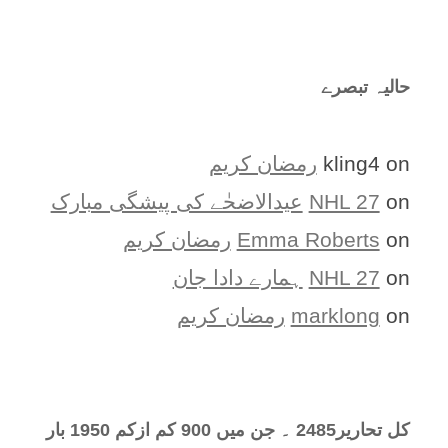
حالیہ تبصرے
on
kling4
رمضان کریم
on
NHL 27
عیدالاضحٰے کی پیشگی مبارک
on
Emma Roberts
رمضان کریم
on
NHL 27
ہمارے دادا جان
on
marklong
رمضان کریم
کل تحارير2485 ۔ جن میں 900 کم ازکم 1950 بار