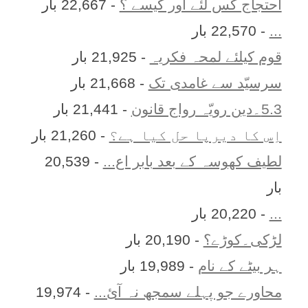
احتجاج کس لئے اور کیسے ؟
- 22,667 بار
...
- 22,570 بار
قوم کیلئے لمحہ فکریہ
- 21,925 بار
سرسیّد سے غامدی تک
- 21,668 بار
5.3۔دین رویّہ رواج قانون
- 21,441 بار
اِس کا ديرپا حل کيا ہے؟
- 21,260 بار
لطیف کھوسہ کے بعد بابر اع...
- 20,539
بار
...
- 20,220 بار
لڑکی۔کوڑے؟
- 20,190 بار
ہر بيٹے کے نام
- 19,989 بار
محاورے جو پہلے سمجھ نہ آئ...
- 19,974