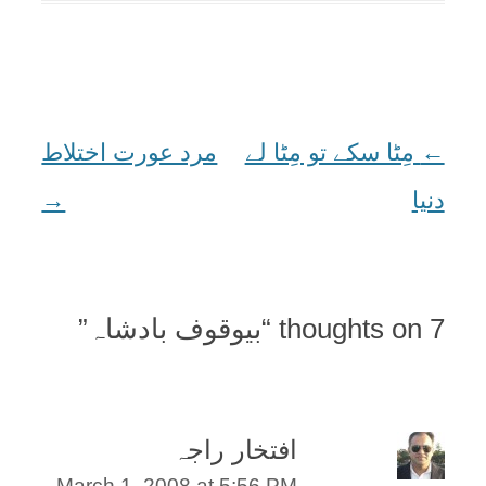
←
Post
مِٹا سکے تو مِٹا لے
مرد عورت اختلاط
دنیا
navigation
→
7 thoughts on “
بیوقوف بادشاہ
”
افتخار راجہ
March 1, 2008 at 5:56 PM