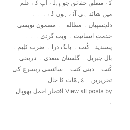
کے متعلق حقائق جو پہلے آپ کے علم
میں شائد ہی آئے ہوں گے ۔ ۔ ۔
دلچسپیاں ۔ مطالعہ ۔ مضمون نویسی ۔
خدمتِ انسانیت ۔ ویب گردی ۔ ۔ ۔
پسندیدہ کُتب ۔ بانگ درا ۔ ضرب کلِیم ۔
بال جبریل ۔ گلستان سعدی ۔ تاریخی
کُتب ۔ دینی کتب ۔ سائنسی ریسرچ کی
تحریریں ۔ مُہمْات کا حال
View all posts by افتخار اجمل بھوپال
→