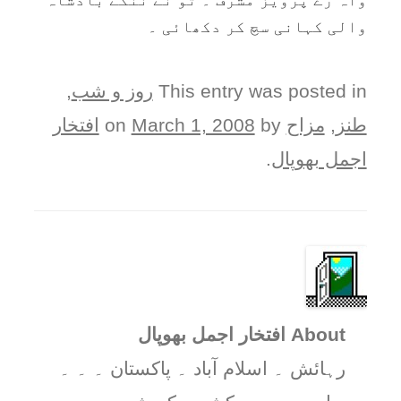
والی کہانی سچ کر دکھائی ۔
This entry was posted in
روز و شب
,
طنز
,
مزاح
on
by
March 1, 2008
افتخار
اجمل بھوپال
.
About افتخار اجمل بھوپال
رہائش ۔ اسلام آباد ۔ پاکستان ۔ ۔ ۔