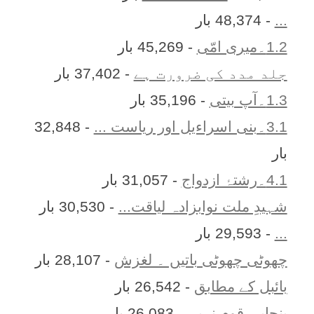
...
- 48,374 بار
1.2۔میری امّی
- 45,269 بار
جلد مدد کی ضرورت ہے
- 37,402 بار
1.3۔آپ بیتی
- 35,196 بار
3.1۔بنی اسراءیل اور ریاست ...
- 32,848
بار
4.1۔رشتۂ ازدواج
- 31,057 بار
شہیدِ ملت نوابزادہ لیاقت...
- 30,530 بار
...
- 29,593 بار
چھوٹی چھوٹی باتیں ۔ لغزش
- 28,107 بار
بائبل کے مطابق
- 26,542 بار
پنجابی قوم نہیں
- 26,083 بار