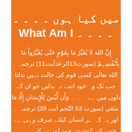
میں کیا ہوں ۔ ۔ ۔ ۔
۔ ۔ ۔ ۔ What Am I
إِنَّ الله لاَ يُغَيِّرُ مَا بِقَوْمٍ حَتَّی يُغَيِّرُواْ مَا
بِأَنْفُسِہِمْ (سورت13الرعدآیت11) ترجمہ ۔
الله تعالٰی کسی قوم کی حالت نہیں بدلتا
جب تک وہ خود اسے نہ بدلیں جو ان کے
دلوں میں ہے ۔ ۔ ۔ وَأَن لَّيْسَ لِلْإِنسَانِ إِلَّا مَا
سَعَی (سورت 53 النّجم آیت 39) ترجمہ ۔
اور یہ کہ ہر انسان کیلئے صرف وہی ہے
جس کی کوشش خود اس نے کی ۔ ۔ ۔