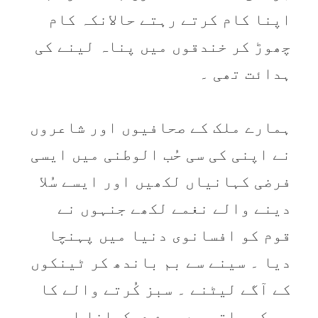
اپنا کام کرتے رہتے حالانکہ کام
چھوڑ کر خندقوں میں پناہ لینے کی
ہدائت تھی ۔
ہمارے ملک کے صحافیوں اور شاعروں
نے اپنی کی سی حُب الوطنی میں ایسی
فرضی کہانیاں لکھیں اور ایسے سُلا
دینے والے نغمے لکھے جنہوں نے
قوم کو افسانوی دنیا میں پہنچا
دیا ۔ سینے سے بم باندھ کر ٹینکوں
کے آگے لیٹنے ۔ سبز کُرتے والے کا
بم کو ہاتھ سے پرے دھکیلنا اور