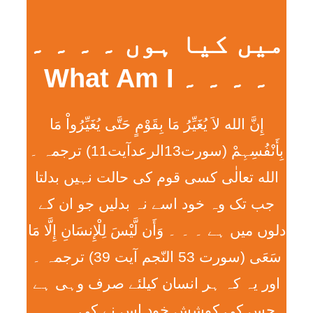
میں کیا ہوں ۔ ۔ ۔ ۔
۔ ۔ ۔ ۔ What Am I
إِنَّ الله لاَ يُغَيِّرُ مَا بِقَوْمٍ حَتَّی يُغَيِّرُواْ مَا
بِأَنْفُسِہِمْ (سورت13الرعدآیت11) ترجمہ ۔
الله تعالٰی کسی قوم کی حالت نہیں بدلتا
جب تک وہ خود اسے نہ بدلیں جو ان کے
دلوں میں ہے ۔ ۔ ۔ وَأَن لَّيْسَ لِلْإِنسَانِ إِلَّا مَا
سَعَی (سورت 53 النّجم آیت 39) ترجمہ ۔
اور یہ کہ ہر انسان کیلئے صرف وہی ہے
جس کی کوشش خود اس نے کی ۔ ۔ ۔