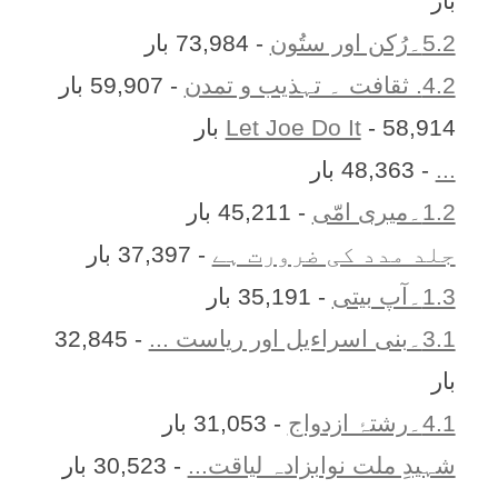
بار
5.2۔رُکن اور ستُون
- 73,984 بار
4.2. ثقافت ۔ تہذیب و تمدن
- 59,907 بار
- 58,914 بار
Let Joe Do It
...
- 48,363 بار
1.2۔میری امّی
- 45,211 بار
جلد مدد کی ضرورت ہے
- 37,397 بار
1.3۔آپ بیتی
- 35,191 بار
3.1۔بنی اسراءیل اور ریاست ...
- 32,845
بار
4.1۔رشتۂ ازدواج
- 31,053 بار
شہیدِ ملت نوابزادہ لیاقت...
- 30,523 بار