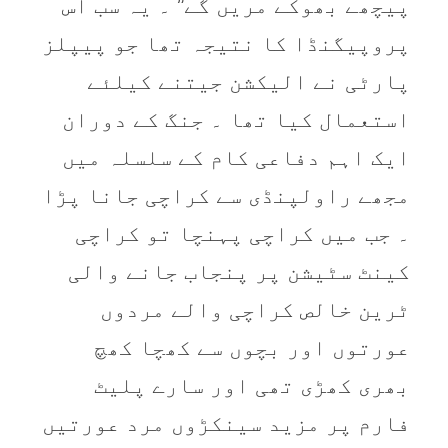
پیچھے بھوکے مریں گے” ۔ یہ سب اس
پروپیگنڈا کا نتیجہ تھا جو پیپلز
پارٹی نے الیکشن جیتنے کیلئے
استعمال کیا تھا ۔ جنگ کے دوران
ایک اہم دفاعی کام کے سلسلہ میں
مجھے راولپنڈی سے کراچی جانا پڑا
۔ جب میں کراچی پہنچا تو کراچی
کینٹ سٹیشن پر پنجاب جانے والی
ٹرین خالص کراچی والے مردوں
عورتوں اور بچوں سے کھچا کھچ
بھری کھڑی تھی اور سارے پلیٹ
فارم پر مزید سینکڑوں مرد عورتیں