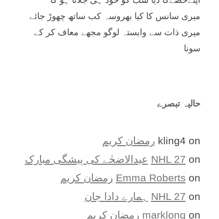
اپنےحصےکا دیا سب کو خود ہی جلانا ہو گا
میری سانس کا کیا بھروسہ کب ساتھ چھوڑ جائے
میری ذات سے وابستہ لوگو مجھے معاف کر کے
سونا
حالیہ تبصرے
on
kling4
رمضان کریم
on
NHL 27
عیدالاضحٰے کی پیشگی مبارک
on
Emma Roberts
رمضان کریم
on
NHL 27
ہمارے دادا جان
on
marklong
رمضان کریم