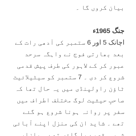
بیان کروں گا ۔
جنگ 1965ء
اچانک 5 اور 6 ستمبر کی آدھی رات کے
بعد بھارتی فوج نے واہگہ سرحد
عبور کر کے لاہور کی طرف پیش قدمی
شروع کر دی ۔ 7 ستمبر کو سیٹیلائیٹ
ٹاؤن راولپنڈی میں یہ حال تھا کہ
صاحبِ حیثیت لوگ مختلف اطراف میں
سفر پر روانہ ہونا شروع ہو گئے
تھے ۔ شاید ان کی منزل اپنے آبائی
شہر ۔ قصبے یا گاؤں تھے ۔ بازار