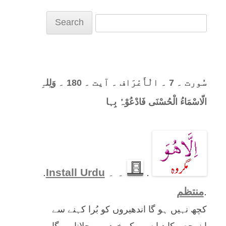
Search
for:
سُورت ۔ 7 ۔ الْأَعْرَاف ۔ آیت ۔ 180 ۔ وَلِلہِ
الّاسْمَاءُ الْحُسْنَی فَادْعُوْہُ بِہا
.
۔ ۔
Install Urdu
.
.
منتظم
کچھ نہیں ہو گا اندھیروں کو بُرا کہنے سے