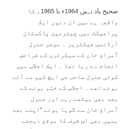
صحیح یاد نہیں 1964ء یا 1965ء کا
واقعہ ہے میں ان دنوں ایک
پراجیکٹ میں چیئرمین پاکستان
آرڈننس فیکٹریز ۔ میجر جنرل
اُمراؤ خان کے سیکرٹری کے فرائض
انجام دے رہا تھا ۔ ایک اجلاس میں
کوئی جنرل صاحب جی ایچ کیو سے آئے
ہوئے تھے ۔ اجلاس کے ختم ہونے کے
بعد بھی بیٹھے رہے اور جنرل
اُمراؤ خان سے گویا ہوئے “اپنے بعد
ہمیں بھی اس شرف کا موقع دیجئے