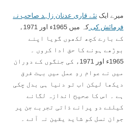
میرے ایک
نئے قاری عدنان زاہد صاحب نے
فرمائش کی
کہ میں 1965ء اور 1971ء
کے بارے کچھ لکھوں گویا اپنے
بوڑھے ہونے کا حق ادا کروں ۔
1965ء اور 1971ء کی جنگوں کے دوران
میں نے عوام ردِ عمل میں بہت فرق
دیکھا لیکن اب تو دنیا ہی بدل چکی
ہے ۔ اس کا صحیح اندازہ لگانے
کیلئے دو پرانے ذاتی تجربے جن پر
جوان نسل کو شاید یقین نہ آئے ۔