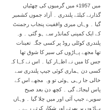
میں 1957ء میں گرمیوں کی چھٹیاں
گذارنے کیلئے پلندری ۔ آزاد جموں کشمیر
گیا ۔ وہاں میری واقفیت پنجاب رجمنٹ
کے ایک کمپنی کمانڈر سے ہو گئی ۔ وہ
پلندری کوٹلی روڈ پر کسی جگہ تعینات
تھا مجھے پہاڑوں کی سیر کا شوق تھا
جس کا میں نے اظہار کیا ۔ اس نے کہا کہ
کسی دن ہماری کوئی جیپ پلندری سے
خالی جا رہی ہوئی تو وہ مجھے اس کے
پاس لیجائے گی ۔ کچھ دن بعد صبح
سویرے جیپ آئی اور میں چلا گیا ۔ وہاں
پہاڑوں پر پھرتے اور شکار کرتے رہے ۔