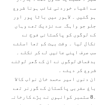
سے اشیاء خوردنی غائب ہونا شروع
ہو گئیں ۔ لاہور میں باٹا پور اور
جلو جو واہگہ سے نزدیک تھے وہاں
کے لوگوں کو پاکستانی فوج نے
نکال لیا ۔ وقت بہت کم تھا اسلئے
سب صرف اپنی جانیں لے کر نکلے ۔
بدقماش لوگوں نے ان کے گھر لوٹنے
شروع کر دیئے ۔
ان دنوں امیر محمد خان نواب کالا
باغ مغربی پاکستان کے گورنر تھے
۔8 ستمبر کوانہوں نے بڑے کارخانہ