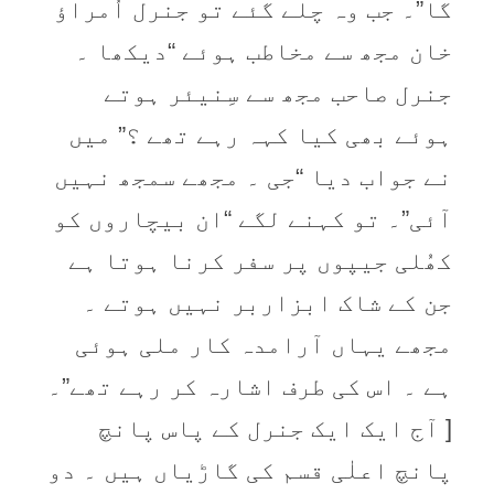
گا”۔ جب وہ چلے گئے تو جنرل اُمراؤ
خان مجھ سے مخاطب ہوئے “دیکھا ۔
جنرل صاحب مجھ سے سِنیئر ہوتے
ہوئے بھی کیا کہہ رہے تھے ؟” میں
نے جواب دیا “جی ۔ مجھے سمجھ نہیں
آئی”۔ تو کہنے لگے “ان بیچاروں کو
کھُلی جیپوں پر سفر کرنا ہوتا ہے
جن کے شاک ابزاربر نہیں ہوتے ۔
مجھے یہاں آرامدہ کار ملی ہوئی
ہے ۔ اس کی طرف اشارہ کر رہے تھے”۔
[ آج ایک ایک جنرل کے پاس پانچ
پانچ اعلٰی قسم کی گاڑیاں ہیں ۔ دو