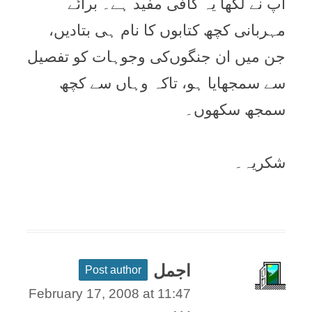
آپ نے لکھا یہ کافی مفید ہے۔ برائے
مہربانی کچھ کتابوں کا نام ہی بتادیں،
جن میں ان جنگوں‌کی وجوہات کو تفصیل
سے سمجھایا ہو، تاکہ وہاں سے کچھ
سمجھ سکھوں۔
شکریہ۔
اجمل
Post author
February 17, 2008 at 11:47