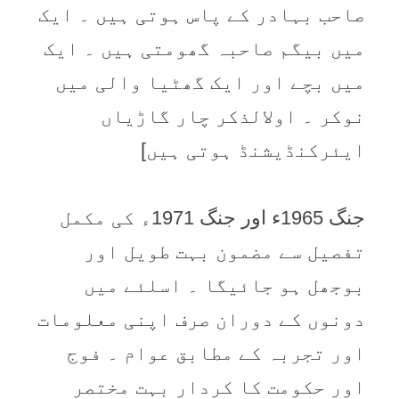
صاحب بہادر کے پاس ہوتی ہیں ۔ ایک
میں بیگم صاحبہ گھومتی ہیں ۔ ایک
میں بچے اور ایک گھٹیا والی میں
نوکر ۔ اولالذکر چار گاڑیاں
ایئرکنڈیشنڈ ہوتی ہیں]
جنگ 1965ء اور جنگ 1971ء کی مکمل
تفصیل سے مضمون بہت طویل اور
بوجھل ہو جائیگا ۔ اسلئے میں
دونوں کے دوران صرف اپنی معلومات
اور تجربہ کے مطابق عوام ۔ فوج
اور حکومت کا کردار بہت مختصر