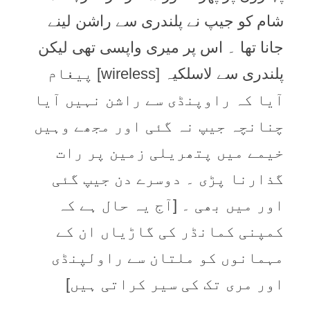
شام کو جیپ نے پلندری سے راشن لینے
جانا تھا ۔ اس پر میری واپسی تھی لیکن
پلندری سے لاسلکیہ [wireless] پیغام
آیا کہ راوپنڈی سے راشن نہیں آیا
چنانچہ جیپ نہ گئی اور مجھے وہیں
خیمے میں پتھریلی زمین پر رات
گذارنا پڑی ۔ دوسرے دن جیپ گئی
اور میں بھی ۔ [آج یہ حال ہے کہ
کمپنی کمانڈر کی گاڑیاں ان کے
مہمانوں کو ملتان سے راولپنڈی
اور مری تک کی سیر کراتی ہیں]