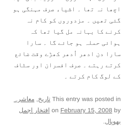
اچھا نہ تھا ۔ اشیاء صرف مہنگی ہو
گئی تھیں ۔ مزدوروں کو کام نہ
کرنے کا بہانہ مل گیا تھا کہ
ہوائی حملہ ہو جائے گا ۔ سارا
سارا دن ادھر اُدھر کھڑے وقت ضائع
کرتے رہتے ۔ صرف افسران اور سٹاف
کے لوگ کام کرتے ۔
This entry was posted in
تاریخ
,
معاشرہ
by
February 15, 2008
on
افتخار اجمل
بھوپال
.