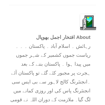
About افتخار اجمل بھوپال
رہائش ۔ اسلام آباد ۔ پاکستان ۔ ۔ ۔
ریاست جموں کشمیر کے شہر جموں
میں پیدا ہوا ۔ پاکستان بننے کے بعد
ہجرت پر مجبور کئے گئے تو پاکستان آئے
۔انجنئرنگ کالج لاہور سے بی ایس سی
انجنئرنگ پاس کی اور روزی کمانے میں
لگ گیا۔ ملازمت کے دوران اللہ نے قومی