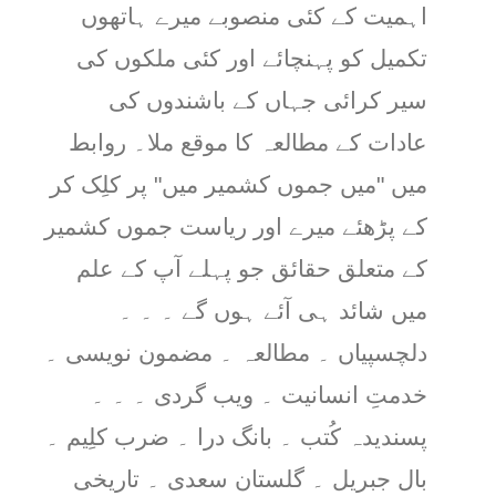
اہمیت کے کئی منصوبے میرے ہاتھوں
تکمیل کو پہنچائے اور کئی ملکوں کی
سیر کرائی جہاں کے باشندوں کی
عادات کے مطالعہ کا موقع ملا۔ روابط
میں "میں جموں کشمیر میں" پر کلِک کر
کے پڑھئے میرے اور ریاست جموں کشمیر
کے متعلق حقائق جو پہلے آپ کے علم
میں شائد ہی آئے ہوں گے ۔ ۔ ۔
دلچسپیاں ۔ مطالعہ ۔ مضمون نویسی ۔
خدمتِ انسانیت ۔ ویب گردی ۔ ۔ ۔
پسندیدہ کُتب ۔ بانگ درا ۔ ضرب کلِیم ۔
بال جبریل ۔ گلستان سعدی ۔ تاریخی