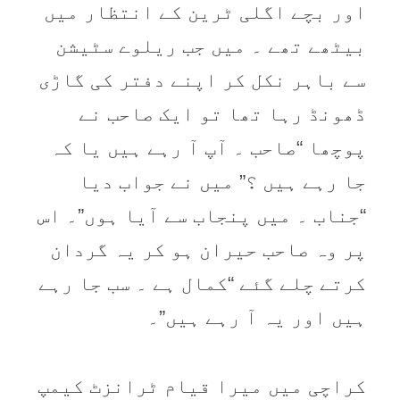
اور بچے اگلی ٹرین کے انتظار میں
بیٹھے تھے ۔ میں جب ریلوے سٹیشن
سے باہر نکل کر اپنے دفتر کی گاڑی
ڈھونڈ رہا تھا تو ایک صاحب نے
پوچھا “صاحب ۔ آپ آ رہے ہیں یا کہ
جا رہے ہیں ؟” میں نے جواب دیا
“جناب ۔ میں پنجاب سے آیا ہوں”۔ اس
پر وہ صاحب حیران ہو کر یہ گردان
کرتے چلے گئے “کمال ہے ۔ سب جا رہے
ہیں اور یہ آ رہے ہیں”۔
کراچی میں میرا قیام ٹرانزٹ کیمپ