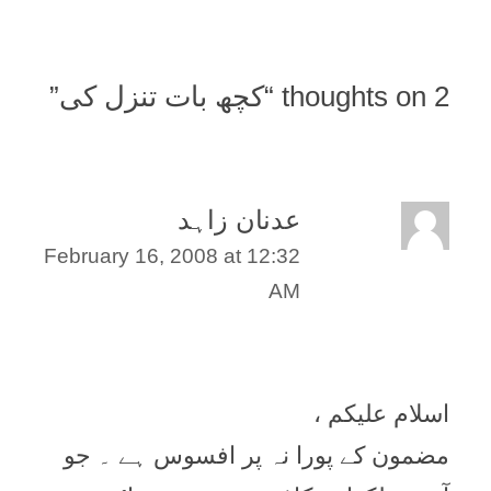
2 thoughts on “
کچھ بات تنزل کی
”
عدنان زاہد
February 16, 2008 at 12:32
AM
اسلام علیکم ،
مضمون کے پورا نہ پر افسوس ہے ۔ جو