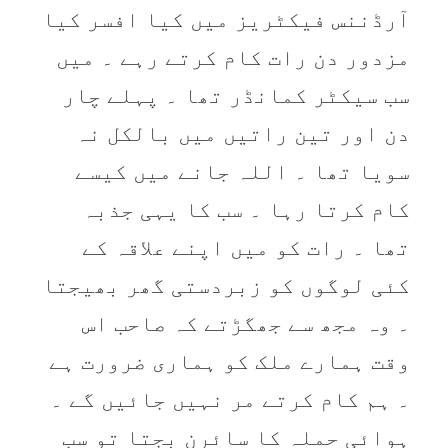
آرڈننس فیکٹریز میں کیا افسر کیا
مزدور دن رات کام کرتے رہے ۔ میں
سب سیکٹر کمانڈر تھا ۔ پہلے چار
دن اور تین راتیں میں بالکل نہ
سویا تھا ۔ اللہ جانے میں کیسے
کام کرتا رہا ۔ سب کا یہی جذبہ
تھا ۔ رات کو میں اپنے علاقہ کے
کئی لوگوں کو زبردستی گھر بھیجتا
۔ وہ مجھ سے جھگڑتے کہ صاحب اس
وقت ہمارے ملک کو ہماری ضرورت ہے
۔ ہم کام کرتے مر نہیں جائیں گے ۔
ہوائی حملہ کا سائرن بجتا تو سب