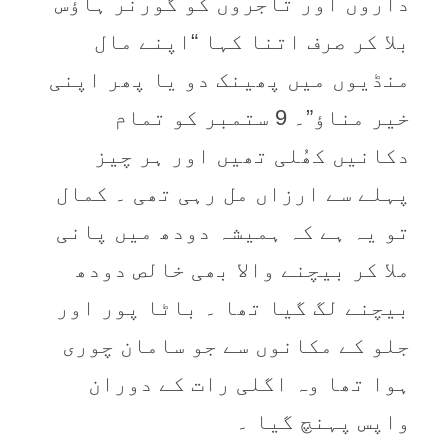
داروں اور تاجروں کو گورنر ہاؤس
بلا کر صرف اتنا کہا “اپنے مال
منڈیوں میں پھینک دو یا پھر اپنی
خیر مناؤ”۔ 9 ستمبر کو تمام
دکانیں کھُلی تھیں اور ہر چیز
پہلے سے ارزاں مل رہی تھی ۔ کمال
تو یہ ہے کہ ہمیشہ دودھ میں پانی
ملا کر بیچنے والا بھی خالص دودھ
بیچنے لگ گیا تھا ۔ باٹا پور اور
جلو کے مکانوں سے جو سامان چوری
ہوا تھا وہ اگلی رات کے دوران
واپس پہنچ گیا ۔