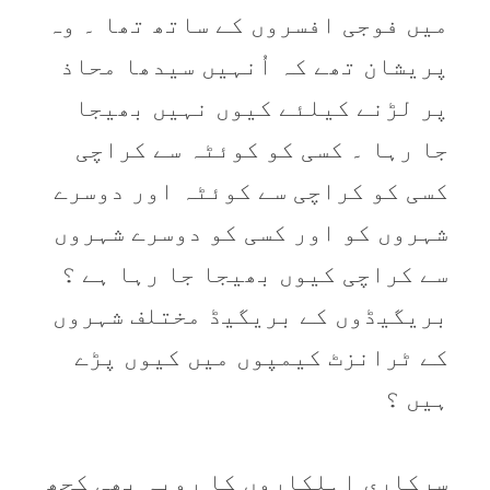
میں فوجی افسروں کے ساتھ تھا ۔ وہ
پریشان تھے کہ اُنہیں سیدھا محاذ
پر لڑنے کیلئے کیوں نہیں بھیجا
جا رہا ۔ کسی کو کوئٹہ سے کراچی
کسی کو کراچی سے کوئٹہ اور دوسرے
شہروں کو اور کسی کو دوسرے شہروں
سے کراچی کیوں بھیجا جا رہا ہے ؟
بریگیڈوں کے بریگیڈ مختلف شہروں
کے ٹرانزٹ کیمپوں میں کیوں پڑے
ہیں ؟
سرکاری اہلکاروں کا رویہ بھی کچھ