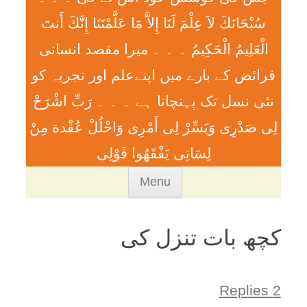
سُبْحَانَكَ لاَ عِلْمَ لَنَا إِلاَّ مَا عَلَّمْتَنَا إِنَّكَ أَنتَ
الْعَلِيمُ الْحَكِيمُ ۔ ۔ ۔ ميرا مقصد انسانی
فرائض کے بارے میں اپنےعلم اور تجربہ کو
نئی نسل تک پہنچانا ہے ۔ ۔ ۔ رَبِّ اشْرَحْ
لِی صَدْرِی وَيَسِّرْ لِی أَمْرِی وَاحْلُلْ عُقْدة مِنْ
لِسَانِی يَفْقَھُوا قَوْلِی
Skip
Menu
to
content
کچھ بات تنزل کی
2 Replies