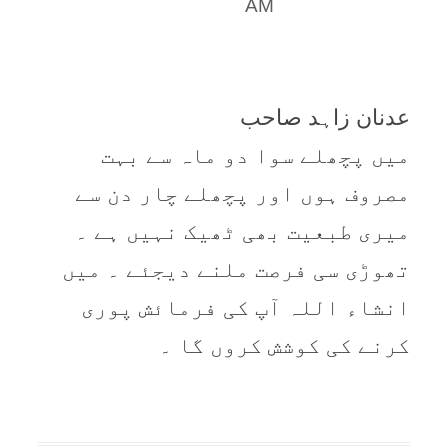
AM
عدنان زاہد صاحب
میں پچھلے سوا دو ماہ سے بہت
مصروف ہوں اور پچھلے چار دن سے
میری طبعیت بھی ٹھیک نہیں ہے ۔
تھوڑی سی فرصت ملنے دیجئے ۔ میں
انشاء اللہ آپ کی فرمائش پوری
کرنے کی کوشش کروں گا ۔