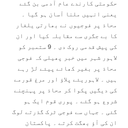
حکومتی کارندے عام آدمی بن گئے
یعنی انہیں ملنا آسان ہو گیا ۔
محاذ پر فوجیوں نے بھارتی یلغار
کا بے جگری سے مقابلہ کیا اور ان
کی پیش قدمی روک دی ۔ 9 ستمبر کو
لاہور شہر میں خبر پھیلی کہ فوجی
محاذ پر بغیر کھائے پیئے لڑ رہے
ہیں ۔ لاہوریئے پلاؤ اور مرغ قورمے
کی دیگیں پکوا کر محاذ پر پہنچنے
شروع ہو گئے ۔ پوری قوم ایک ہو
گئی ۔ جہاں سے فوجی ٹرک گذرتے لوگ
ان کی آؤ بھگت کرتے ۔ پاکستان