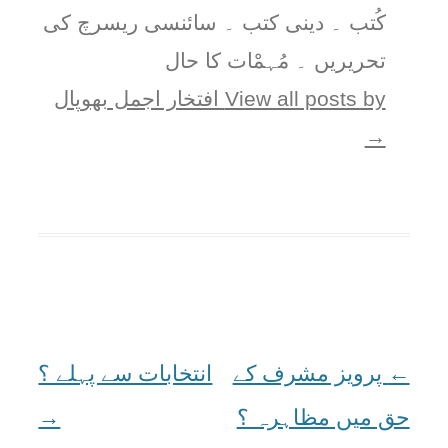
کُتب ۔ دینی کتب ۔ سائنسی ریسرچ کی
تحریریں ۔ مُہمْات کا حال
View all posts by افتخار اجمل بھوپال
→
←
Post
پرویز مشرف کے
انتخابات سے پہلے ؟
navigation
حق میں مظاہرہ ؟
→