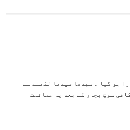
را ہو گیا ۔ سیدھا سیدھا لکھنے سے
افی سوچ بچار کے بعد یہ مماثلت