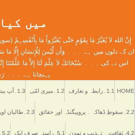
میں کیا ہوں
اس نے کی ۔ ۔ ۔ سُبْحَانَكَ لاَ عِلْمَ لَنَا إِلاَّ مَا عَل
پہنچانا ہے ۔ ۔ ۔ رَبِّ اش
HOME
1.1۔رابطہ و تعارف
1.2۔میری امّی
1.3۔آپ بیتی
2.2۔سقوطِ ڈھاکہ ۔ پروپیگنڈہ اور حقائق
2.3۔طالبان اور پاکستان
4.2. ثقافت ۔ تہذیب و تمدن
5.1۔راستہ صرف ایک
5.2۔رُکن اور ستُون