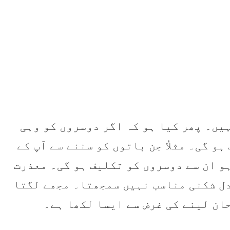
یں۔ پھر کیا ہو کہ اگر دوسروں کو وہی
و گی۔ مثلاُ جن باتوں کو سننے سے آپ کے
و ان سے دوسروں کو تکلیف ہو گی۔ معذرت
دل شکنی مناسب نہیں سمجھتا۔ مجھے لگتا
ان لینے کی غرض سے ایسا لکھا ہے۔