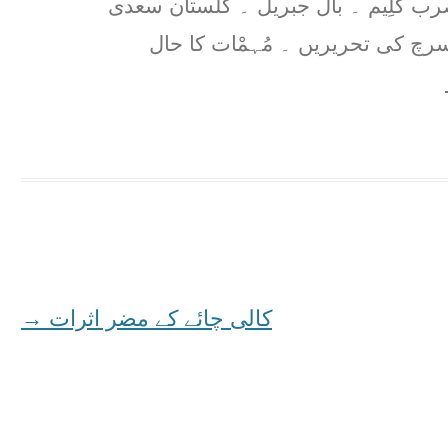
ضرب کلِیم ۔ بال جبریل ۔ گلستان سعدی
رچ کی تحریریں ۔ مُہمْات کا حال
کالی چائے کے مضر اثرات
→