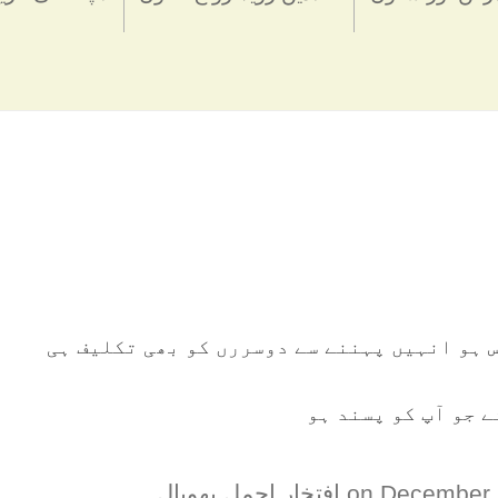
 ہو انہیں پہننے سے دوسررں کو بھی تکلیف ہی
 جو آپ کو پسند ہو
December 
افتخار اجمل بھوپال
.