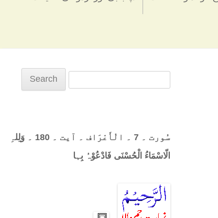
Search
for:
سُورت ۔ 7 ۔ الْأَعْرَاف ۔ آیت ۔ 180 ۔ وَلِلہِ
الّاسْمَاءُ الْحُسْنَی فَادْعُوْہُ بِہا