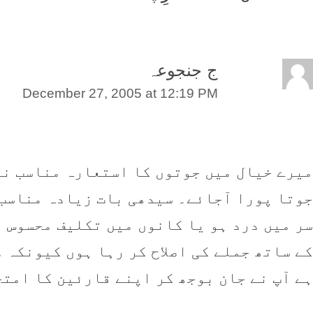
ج جنجوعہ
December 27, 2005 at 12:19 PM
میرے خیال میں جوتوں کا استعارہ مناسب نہ
جوتا پورا آجائے۔ سیدھی بات زیادہ مناسب ہ
سر میں درد ہو یا کانوں میں تکلیف محسوس ہ
کے ساتھ جملے کی اصلاح کر رہا ہوں کیونکہ 
ہے آپ نے جان بوجھ کر اپنے قارئین کا امتح