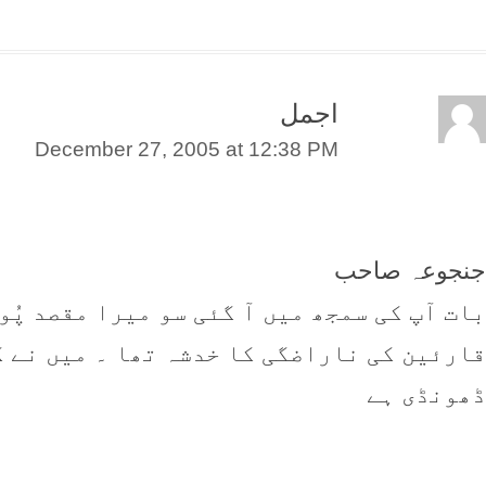
اجمل
December 27, 2005 at 12:38 PM
جنجوعہ صاحب
بات آپ کی سمجھ میں آ گئی سو میرا مقصد پُو
قارئین کی ناراضگی کا خدشہ تھا ۔ میں نے ک
ڈھونڈی ہے