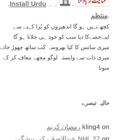
.
۔ ۔
Install Urdu
.
.
منتظم
کچھ نہیں ہو گا اندھیروں کو بُرا کہنے سے
اپنےحصےکا دیا سب کو خود ہی جلانا ہو گا
میری سانس کا کیا بھروسہ کب ساتھ چھوڑ جائے
میری ذات سے وابستہ لوگو مجھے معاف کر کے
سونا
حالیہ تبصرے
on
kling4
رمضان کریم
on
NHL 27
عیدالاضحٰے کی پیشگی