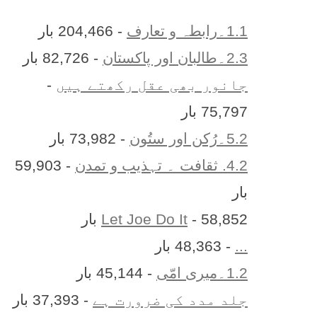
1.1۔رابطہ و تعارف
- 204,466 بار
2.3۔طالبان اور پاکستان
- 82,726 بار
جانور بھی عقل رکھتے ہیں
-
75,797 بار
5.2۔رُکن اور ستُون
- 73,982 بار
4.2. ثقافت ۔ تہذیب و تمدن
- 59,903
بار
- 58,852 بار
Let Joe Do It
...
- 48,363 بار
1.2۔میری امّی
- 45,144 بار
جلد مدد کی ضرورت ہے
- 37,393 بار