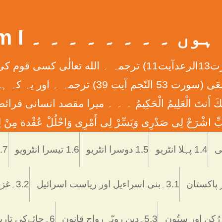
 ۔ ۔ ۔ ۔ ۔ ۔ ۔ ۔ What Am I
إِنَّ الله لاَ يُغَيِّرُ مَا بِقَوْمٍ حَتَّی يُغَيِّرُواْ مَا بِأَنْفُ
ان کے دلوں میں ہے ۔ ۔ ۔ وَأَن لَّيْسَ لِلْإِنس
َّمْتَنَا إِنَّكَ أَنتَ الْعَلِيمُ الْحَكِيمُ ۔ ۔ ۔ ميرا مقصد
ْرَحْ لِی صَدْرِی وَيَسِّرْ لِی أَمْرِی وَاحْلُلْ عُقْدة مِنْ لِس
Skip
to
1.4 پہلا انٹریو
1.5 دوسرا انٹریو
1.6 تیسرا انٹرویو
1.7 تاریخ اُر
content
3.1۔بنی اسراءیل اور ریاست اسرائیل
3.2۔غزہ ميں اسرائيلی دہشتگردی
5.3۔دین رویّہ رواج قانون
6۔چائےکی تاریخ فوائد و نقصانات