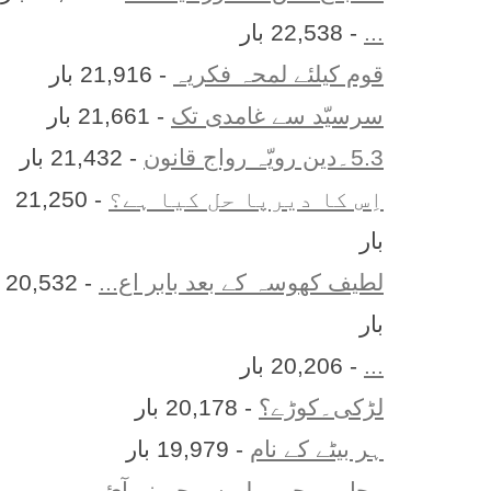
...
- 22,538 بار
قوم کیلئے لمحہ فکریہ
- 21,916 بار
سرسیّد سے غامدی تک
- 21,661 بار
5.3۔دین رویّہ رواج قانون
- 21,432 بار
اِس کا ديرپا حل کيا ہے؟
- 21,250
بار
لطیف کھوسہ کے بعد بابر اع...
- 20,532
بار
...
- 20,206 بار
لڑکی۔کوڑے؟
- 20,178 بار
ہر بيٹے کے نام
- 19,979 بار
محاورے جو پہلے سمجھ نہ آئ...
-