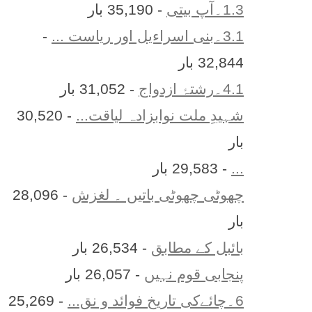
1.3۔آپ بیتی
- 35,190 بار
3.1۔بنی اسراءیل اور ریاست ...
-
32,844 بار
4.1۔رشتۂ ازدواج
- 31,052 بار
شہیدِ ملت نوابزادہ لیاقت...
- 30,520
بار
...
- 29,583 بار
چھوٹی چھوٹی باتیں ۔ لغزش
- 28,096
بار
بائبل کے مطابق
- 26,534 بار
پنجابی قوم نہیں
- 26,057 بار
6۔چائےکی تاریخ فوائد و نق...
- 25,269