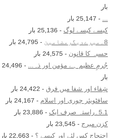
بار
...
- 25,147 بار
کیسے کیسے لوگ
- 25,136 بار
8۔میرےدیگرمضامین
- 24,795 بار
حسبہ کا قانون
- 24,575 بار
جُرمِ عظیم ہے مؤمن اور ذہ...
- 24,496
بار
شِفاء اور شفا میں فرق
- 24,422 بار
سافٹویئر چوری اور اسلام
- 24,167 بار
5.1۔راستہ صرف ایک
- 23,886 بار
کزن ميرج
- 23,545 بار
احتجاج کس لئے اور کیسے ؟
- 22,663 بار