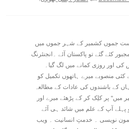
ریاست جموں کشمیر کے شہر جموں میں
جبور کئے گئے تو پاکستان آئے ۔انجنئرنگ
کی اور روزی کمانے میں لگ گیا۔
 کئی منصوبے میرے ہاتھوں تکمیل کو
ہاں کے باشندوں کی عادات کے مطالعہ
 میں" پر کلِک کر کے پڑھئے میرے اور
ہلے آپ کے علم میں شائد ہی آئے
مون نویسی ۔ خدمتِ انسانیت ۔ ویب