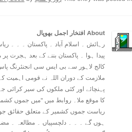
About افتخار اجمل بھوپال
رہائش ۔ اسلام آباد ۔ پاکستان ۔ ۔ ۔ 
پیدا ہوا ۔ پاکستان بننے کے بعد ہجرت پر م
کالج لاہور سے بی ایس سی انجنئرنگ پاس 
ملازمت کے دوران اللہ نے قومی اہمیت کے
پہنچائے اور کئی ملکوں کی سیر کرائی ج
کا موقع ملا۔ روابط میں "میں جموں کشمیر
ریاست جموں کشمیر کے متعلق حقائق جو پ
ہوں گے ۔ ۔ ۔ دلچسپیاں ۔ مطالعہ ۔ مض