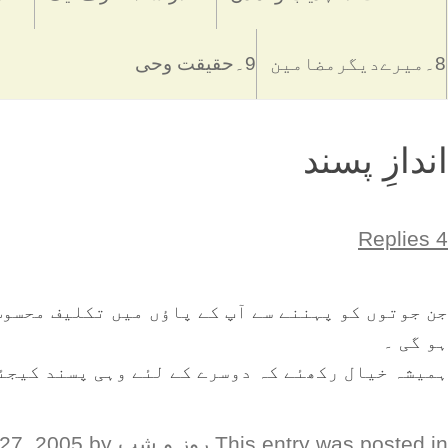
8۔میرےدیگرمضامین
9۔حقیقت وحی
اندازِ پسند
4 Replies
جن جوتوں کو پہننے سے آپ کے پاؤں میں تکلیف محسوس
ہو گی ۔
ہمیشہ خیال رکھئے کہ دوسرے کے لئے وہی پسند کیجئے
This entry was posted in
روز و شب
on
by
27, 2005