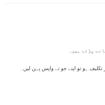
انے پڑتے ہیں۔
 تکلیف ہو تو اپنے جو تے واپس پہن لیں۔