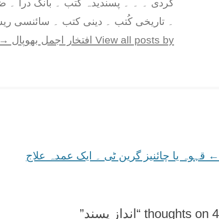
گردی ۔ ۔ ۔ پسندیدہ کُتب ۔ بانگ درا ۔ 
۔ تاریخی کُتب ۔ دینی کتب ۔ سائنسی ریس
View all posts by افتخار اجمل بھوپال
→
←
Post
قہوہ یا چائنیز گرین ٹی ۔ ایک عمدہ علاج
navigation
4 thoughts on “
اندازِ پسند
”