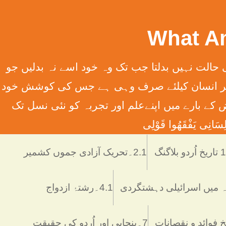
سِہِمْ (سورت13الرعدآیت11) ترجمہ ۔ الله تعالٰی کسی قوم کی حالت نہیں بدلتا جب تک وہ خود اسے نہ بدلیں جو
َانِ إِلَّا مَا سَعَی (سورت 53 النّجم آیت 39) ترجمہ ۔ اور یہ کہ ہر انسان کیلئے صرف وہی ہے جس کی کوشش خود
 انسانی فرائض کے بارے میں اپنےعلم اور تجربہ کو نئی نسل تک
َانِی يَفْقَھُوا قَوْلِی
دو بلاگنگ
2.1۔تحریک آزادی جموں کشمیر
4.1۔رشتۂ ازدواج
7۔پنجابی اور اُردو کی حقیقت