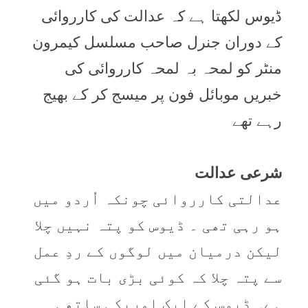
ڈیوس لکھتا ہے کہ عدالت کی کارروائی
کے دوران جنرل صاحب مسلسل کیمرون
منٹر کو لمحہ بہ لمحہ کارروائی کی
خبریں موبائل فون پر میسج کر کے بھیج
رہے تھے
شرعی عدالت
عدالتی کارروائی چونکہ اُردو میں
ہو رہی تھی ۔ ڈیوس کو پتہ نہیں چلا
لیکن درمیان میں لوگوں کے ردِ عمل
سے پتہ چلا کہ کوئی بڑی بات ہو گئی
ہے۔ ڈیوس کے ایک امریکی ساتھی