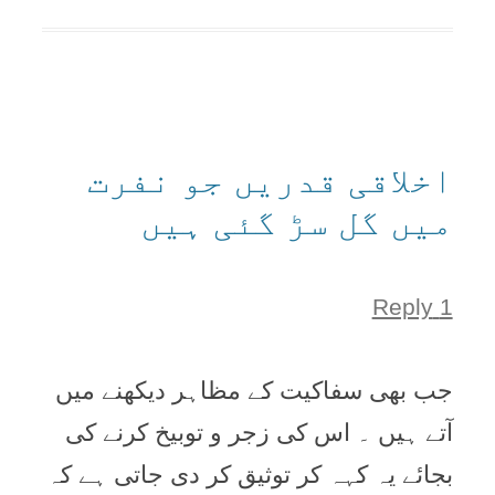
اخلاقی قدریں جو نفرت
میں گل سڑ گئی ہیں
1 Reply
جب بھی سفاکیت کے مظاہر دیکھنے میں
آتے ہیں ۔ اس کی زجر و توبیخ کرنے کی
بجائے یہ کہہ کر توثیق کر دی جاتی ہے کہ