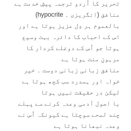
تحریر کا اُردو ترجمہ پیشِ خدمت ہے
منافق (انگریزی ۔ hypocrite)
بالعموم ہر دِل عزیز ہوتا ہے اور
اس کے احباب کا دائرہ بہت وسیع
ہوتا جو اُس کے دوغلے کردار کا
مرہونِ منت ہوتا ہے
منافق زبانی زبانی دوست ۔ خیر
خواہ اور ہمدرد سب کچھ ہوتا ہے
لیکن در حقیقت نہیں ہوتا
با اصول آدمی وعدہ کرنے سے پہلے
چند لمحے سوچتا ہے کیونکہ اُس نے
وعدہ نبھانا ہوتا ہے