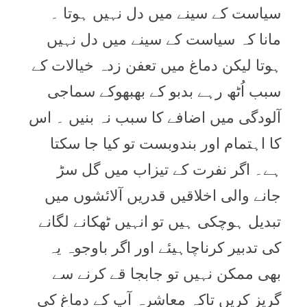
سیاست کے سینے میں دل نہیں ہوتا ۔
مانا کہ سیاست کے سینے میں دل نہیں
ہوتا لیکن دماغ میں تعفن زدہ خیالات کے
سبب اُٹھ رہے بدبو کے بھبھوکے سماجی
آلودگی میں اضافے کا سبب نہ بنیں ۔ اس
کا اہتمام اور بندوبست تو کیا جا سکتا
ہے۔ اگر نفرت کے تیزاب میں گل سڑ
جانے والی اخلاقیں قدریں آلائشوں میں
تبدیل ہوچکی ہیں تو انہیں ٹھکانے لگانے
کی تدبیر کرناچاہیئے اور اگر باوجوہ یہ
بھی ممکن نہیں تو جابجا قے کرنے سے
گریز کریں تاکہ معاشرہ آپ کے دماغ کی