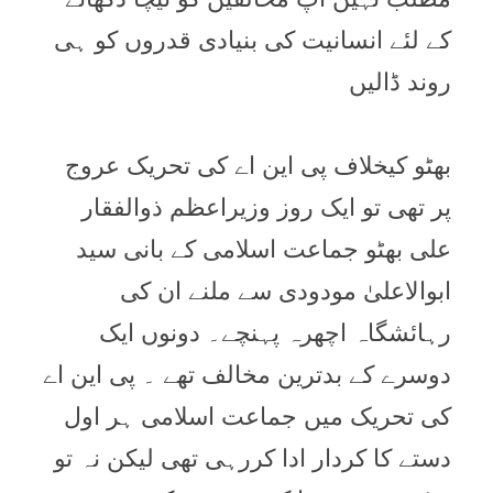
کے لئے انسانیت کی بنیادی قدروں کو ہی
روند ڈالیں
بھٹو کیخلاف پی این اے کی تحریک عروج
پر تھی تو ایک روز وزیراعظم ذوالفقار
علی بھٹو جماعت اسلامی کے بانی سید
ابوالاعلیٰ مودودی سے ملنے ان کی
رہائشگاہ اچھرہ پہنچے۔ دونوں ایک
دوسرے کے بدترین مخالف تھے ۔ پی این اے
کی تحریک میں جماعت اسلامی ہر اول
دستے کا کردار ادا کررہی تھی لیکن نہ تو