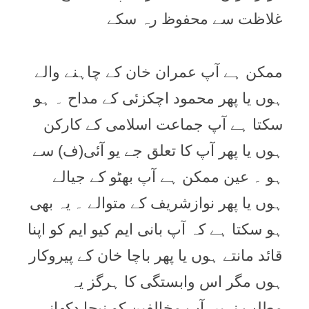
غلاظت سے محفوظ رہ سکے
ممکن ہے آپ عمران خان کے چاہنے والے
ہوں یا پھر محمود اچکزئی کے مداح ۔ ہو
سکتا ہے آپ جماعت اسلامی کے کارکن
ہوں یا پھر آپ کا تعلق جے یو آئی(ف) سے
ہو ۔ عین ممکن ہے آپ بھٹو کے جیالے
ہوں یا پھر نوازشریف کے متوالے ۔ یہ بھی
ہو سکتا ہے کہ آپ بانی ایم کیو ایم کو اپنا
قائد مانتے ہوں یا پھر باچا خان کے پیروکار
ہوں مگر اس وابستگی کا ہرگز یہ
مطلب نہیں آپ مخالفین کو نیچا دکھانے