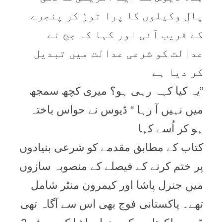
پال وکیلوں کا پرا توڑ کر پنجرے
کے قریب آئی اور کہا کہ جج نے
عدالت کو شرعی عدالت میں تبدیل
کر دیا ہے
”یہ کیا کہہ رہی ہو؟ میری کچھ سمجھ
میں نہیں آ رہا “ ڈیوس نے حواس باختہ
ہو کر اُسے کہا
کتاب کے مطابق مقدمے کو شرعی بنیادوں
پر ختم کرنے کے فیصلے کے منصوبہ سازوں
میں جنرل پاشا اور کیمرون منٹر شامل
تھے۔ پاکستانی فوج بھی اس سے آگاہ تھی