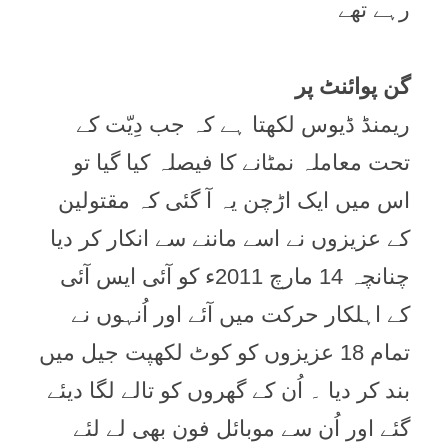
رہے تھے
گن پوائنٹ پر
ریمنڈ ڈیوس لکھتا ہے کہ جب دِیّت کے
تحت معاملہ نمٹانے کا فیصلہ کیا گیا تو
اس میں ایک اڑچن یہ آ گئی کہ مقتولین
کے عزیزوں نے اسے ماننے سے انکار کر دیا
چنانچہ 14 مارچ 2011ء کو آئی ایس آئی
کے اہلکار حرکت میں آئے اور اُنہوں نے
تمام 18 عزیزوں کو کوٹ لکھپت جیل میں
بند کر دیا ۔ اُن کے گھروں کو تالے لگا دیئے
گئے اور اُن سے موبائل فون بھی لے لئے