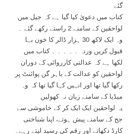
گئے
کتاب میں دعویٰ کیا گیا ہے کہ جیل میں
لواحقین کے سامنے 2 راستے رکھے گئے ۔
وہ ایک لاکھ 30 ہزار ڈالر کا خون بہا
قبول کریں ورنہ ۔ ۔ ۔ ۔ ۔ کتاب میں
لکھا ہے کہ عدالتی کارروائی کے دوران
لواحقین کو عدالت کے باہر گن پوائنٹ پر
رکھا گیا تھا اور انہیں کہا گیا تھا کہ وہ
میڈیا کے سامنے زبان نہ کھولیں
یہ لواحقین ایک ایک کر کے خاموشی سے
جج کے سامنے پیش ہوتے، اپنا شناختی
کارڈ دکھاتے اور رقم کی رسید لیتے رہے۔