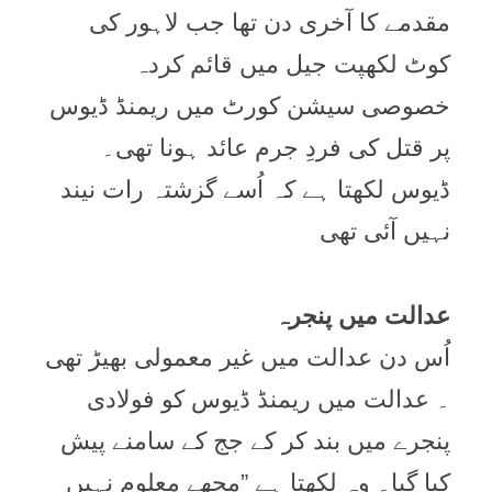
مقدمے کا آخری دن تھا جب لاہور کی
کوٹ لکھپت جیل میں قائم کردہ
خصوصی سیشن کورٹ میں ریمنڈ ڈیوس
پر قتل کی فردِ جرم عائد ہونا تھی۔
ڈیوس لکھتا ہے کہ اُسے گزشتہ رات نیند
نہیں آئی تھی
عدالت میں پنجرہ
اُس دن عدالت میں غیر معمولی بھیڑ تھی
۔ عدالت میں ریمنڈ ڈیوس کو فولادی
پنجرے میں بند کر کے جج کے سامنے پیش
کیا گیا۔ وہ لکھتا ہے ”مجھے معلوم نہیں