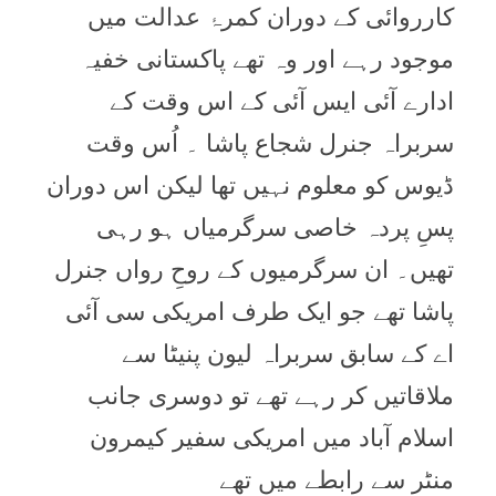
کارروائی کے دوران کمرۂ عدالت میں
موجود رہے اور وہ تھے پاکستانی خفیہ
ادارے آئی ایس آئی کے اس وقت کے
سربراہ جنرل شجاع پاشا ۔ اُس وقت
ڈیوس کو معلوم نہیں تھا لیکن اس دوران
پسِ پردہ خاصی سرگرمیاں ہو رہی
تھیں۔ ان سرگرمیوں کے روحِ رواں جنرل
پاشا تھے جو ایک طرف امریکی سی آئی
اے کے سابق سربراہ لیون پنیٹا سے
ملاقاتیں کر رہے تھے تو دوسری جانب
اسلام آباد میں امریکی سفیر کیمرون
منٹر سے رابطے میں تھے