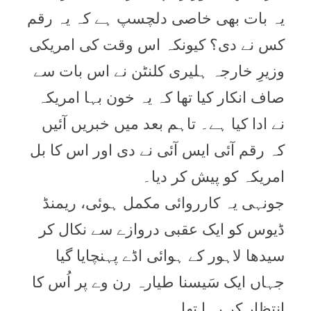
یہ بات بھی خاصی دلچسپ ہے کہ یہ رقم
کس نے دی؟ کیونکہ اس وقت کی امریکی
وزیرِ خارجہ ہلیری کلنٹن نے اس بات سے
صاف انکار کیا تھا کہ یہ خون بہا امریکہ
نے ادا کیا ہے۔ تاہم بعد میں خبریں آئیں
کہ رقم آئی ایس آئی نے دی اور اس کا بل
امریکہ کو پیش کر دیا۔
جونہی یہ کارروائی مکمل ہوئی، ریمنڈ
ڈیوس کو ایک عقبی دروازے سے نکال کر
سیدھا لاہور کے ہوائی اڈے پہنچایا گیا
جہاں ایک سَیسنا طیارہ رن وے پر اُس کا
انتظار کر رہا تھا