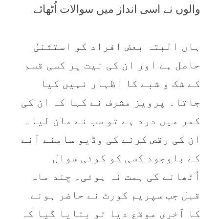
والوں نے اسی انداز میں سوالات اُٹھائے
ہاں البتہ بعض افراد کو استثنیٰ
حاصل ہے اور ان کی نیت پر کسی قسم
کے شک و شبے کا اظہار نہیں کیا
جاتا۔ پرویز مشرف نے کہا کہ ان کی
کمر میں درد ہے تو سب نے مان لیا۔
ان کی رقص کرنے کی وڈیو سامنے آنے
کے باوجود کسی کو کوئی سوال
اُٹھانے کی ہمت نہ ہوئی۔ چند ماہ
قبل جب سپریم کورٹ نے حاضر ہونے
کا آخری موقع دیا تو بتایا گیا کہ