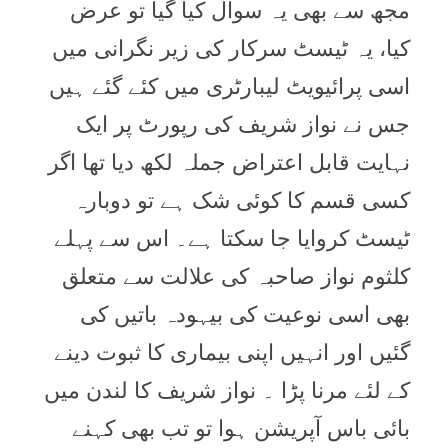
مجھ سے بھی یہ سوال کیا گیا تو عرض
کیا، یہ ٹیسٹ سرکار کی زیر نگرانی میں
اسی پرائیویٹ لیبارٹری میں کئے گئے ہیں
جس نے نواز شریف کی رپورٹ پر ایک
نہایت قابل اعتراض جملہ لکھ دیا تھا اگر
کسی قسم کا کوئی شک ہے تو دوبارہ
ٹیسٹ کروایا جا سکتا ہے۔ اس سے پہلے
کلثوم نواز صاحبہ کی علالت سے متعلق
بھی اسی نوعیت کی بیہودہ باتیں کی
گئیں اور انہیں اپنی بیماری کا ثبوت دینے
کے لئے مرنا پڑا ۔ نواز شریف کا لندن میں
بائی باس آپریشن ہوا تو تب بھی کہنے