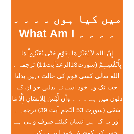
میں کیا ہوں ۔ ۔ ۔ ۔
۔ ۔ ۔ ۔ What Am I
إِنَّ الله لاَ يُغَيِّرُ مَا بِقَوْمٍ حَتَّی يُغَيِّرُواْ مَا
بِأَنْفُسِہِمْ (سورت13الرعدآیت11) ترجمہ ۔
الله تعالٰی کسی قوم کی حالت نہیں بدلتا
جب تک وہ خود اسے نہ بدلیں جو ان کے
دلوں میں ہے ۔ ۔ ۔ وَأَن لَّيْسَ لِلْإِنسَانِ إِلَّا مَا
سَعَی (سورت 53 النّجم آیت 39) ترجمہ ۔
اور یہ کہ ہر انسان کیلئے صرف وہی ہے
جس کی کوشش خود اس نے کی ۔ ۔ ۔