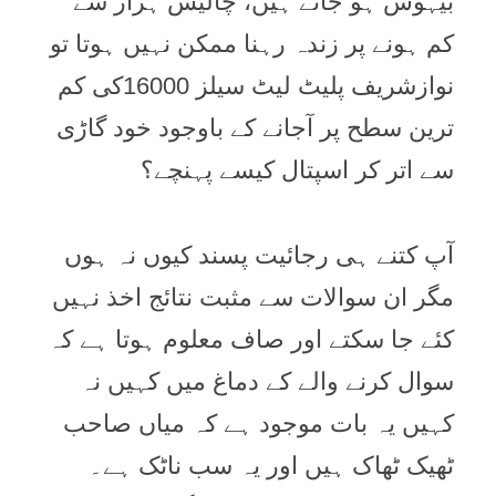
بیہوش ہو جاتے ہیں، چالیس ہزار سے
کم ہونے پر زندہ رہنا ممکن نہیں ہوتا تو
نوازشریف پلیٹ لیٹ سیلز 16000کی کم
ترین سطح پر آجانے کے باوجود خود گاڑی
سے اتر کر اسپتال کیسے پہنچے؟
آپ کتنے ہی رجائیت پسند کیوں نہ ہوں
مگر ان سوالات سے مثبت نتائج اخذ نہیں
کئے جا سکتے اور صاف معلوم ہوتا ہے کہ
سوال کرنے والے کے دماغ میں کہیں نہ
کہیں یہ بات موجود ہے کہ میاں صاحب
ٹھیک ٹھاک ہیں اور یہ سب ناٹک ہے۔