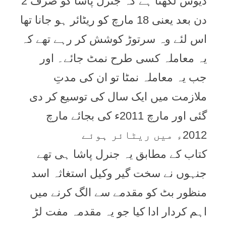
ڈیوس لکھتا ہے کہ جنرل پاشا کو صرف 2
دن بعد یعنی 18 مارچ کو ریٹائر ہو جانا تھا
اس لئے وہ سرتوڑ کوشش کر رہے تھے کہ
یہ معاملہ کسی طرح نمٹ جائے۔ اور
جب یہ معاملہ نمٹا تو ان کی مدتِ
ملازمت میں ایک سال کی توسیع کر دی
گئی اور مارچ 2011ء کی بجائے مارچ
2012ء میں ریٹائر ہوئے
کتاب کے مطابق یہ جنرل پاشا ہی تھے
جنہوں نے سخت گیر وکیل استغاثہ اسد
منظور بٹ کو مقدمے سے الگ کرنے میں
اہم کردار ادا کیا جو یہ مقدمہ مفت لڑ