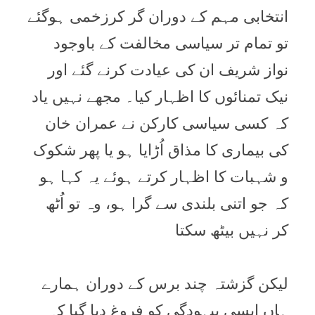
انتخابی مہم کے دوران گر کرزخمی ہوگئے
تو تمام تر سیاسی مخالفت کے باوجود
نواز شریف ان کی عیادت کرنے گئے اور
نیک تمنائوں کا اظہار کیا۔ مجھے نہیں یاد
کہ کسی سیاسی کارکن نے عمران خان
کی بیماری کا مذاق اُڑایا ہو یا پھر شکوک
و شہبات کا اظہار کرتے ہوئے یہ کہا ہو
کہ جو اتنی بلندی سے گرا ہو، وہ تو اُٹھ
کر نہیں بیٹھ سکتا
لیکن گزشتہ چند برس کے دوران ہمارے
ہاں ایسی بیہودگی کو فروغ دیا گیا کہ