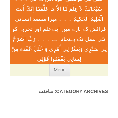
سُبْحَانَكَ لاَ عِلْمَ لَنَا إِلاَّ مَا عَلَّمْتَنَا إِنَّكَ أَنتَ
الْعَلِيمُ الْحَكِيمُ ۔ ۔ ۔ ميرا مقصد انسانی
فرائض کے بارے میں اپنےعلم اور تجربہ کو
نئی نسل تک پہنچانا ہے ۔ ۔ ۔ رَبِّ اشْرَحْ
لِی صَدْرِی وَيَسِّرْ لِی أَمْرِی وَاحْلُلْ عُقْدة مِنْ
لِسَانِی يَفْقَھُوا قَوْلِی
Skip
Menu
to
content
CATEGORY ARCHIVES:
منافقت