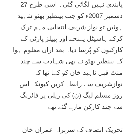
پابندی نہیں لگائی گئی۔ اسی طرح 27
دسمبر 2007ء کو جب بینظیر بھٹو شہید
ہوئیں تو نواز شریف انتخابی مہم ترک
کرکے ہاسپٹل پہنچے اور پیپلز پارٹی کے
کارکنوں کو پُرسا دیا۔ بعد ازاں معلوم ہوا
کہ بینظیر بھٹو نے بھی شہادت سے چند
منٹ قبل ناہید خان کو کہا تھا کہ
نوازشریف سے رابطہ کریں کیونکہ اس
روز مسلم لیگ (ن) کی ریلی پر فائرنگ
سے چند کارکن مارے گئے تھے
تحریک انصاف کے سربراہ عمران خان