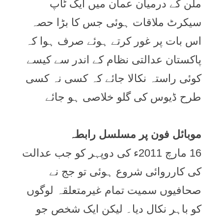
ملن کے درمیان عمان میں ایک ٹاپ
سیکرٹ ملاقات ہوئی جس کا بڑا حصہ
اس بات پر غور کرتے ہوئے صرف ہوا کہ
پاکستان عدالتی نظام کے اندر سے کیسے
کوئی راستہ نکالا جائے کہ کسی نہ کسی
طرح ڈیوس کی گلو خلاصی ہو جائے
موبائل فون پر مسلسل رابطہ
16 مارچ 2011ء کی دوپہر کو جب عدالت
کی کارروائی شروع ہوئی تو جج نے
صحافیوں سمیت تمام غیرمتعلقہ لوگوں
کو باہر نکال دیا۔ لیکن ایک شخص جو