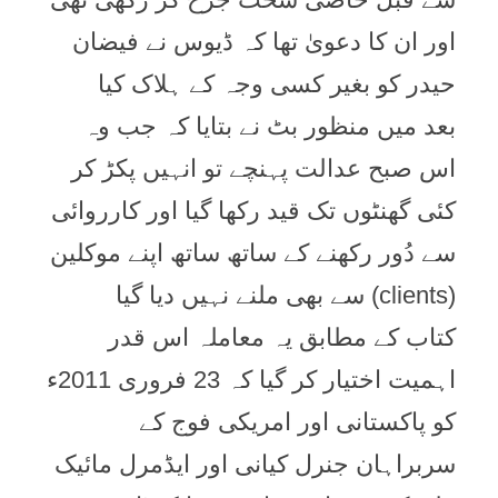
اور ان کا دعویٰ تھا کہ ڈیوس نے فیضان
حیدر کو بغیر کسی وجہ کے ہلاک کیا
بعد میں منظور بٹ نے بتایا کہ جب وہ
اس صبح عدالت پہنچے تو انہیں پکڑ کر
کئی گھنٹوں تک قید رکھا گیا اور کارروائی
سے دُور رکھنے کے ساتھ ساتھ اپنے موکلین
(clients) سے بھی ملنے نہیں دیا گیا
کتاب کے مطابق یہ معاملہ اس قدر
اہمیت اختیار کر گیا کہ 23 فروری 2011ء
کو پاکستانی اور امریکی فوج کے
سربراہان جنرل کیانی اور ایڈمرل مائیک