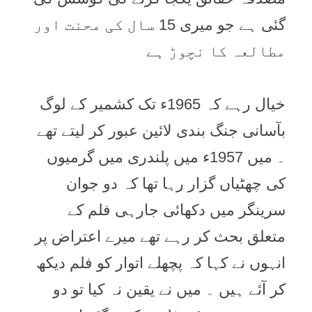
گئی ہے جو ميری 15 سال کی محنت اور
مطالعہ کا نچوڑ ہے
خیال رہے کہ 1965ء تک کشمیر کے لوگ
بآسانی جنگ بندی لائین عبور کر لیتے تھے
۔ میں 1957ء میں پلندری میں گرمیوں
کی چھٹیاں گزار رہا تھا کہ دو جوان
سرینگر میں دکھائی جارہی فلم کے
متعلق بحث کر رہے تھے میرے اعتراض پر
انہوں نے کہا کہ پچھلے اتوار کو فلم دیکھ
کر آئے ہیں ۔ میں نے یقین نہ کیا تو دو