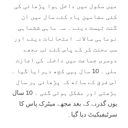
میں سکول میں داخل ہوا پڑھائی کی
کئی مضامین یاد کئے سال میں ان
گنت ٹیسٹ دیئے ۔ سہ ماہی ششماہی
نوماہی سالانہ امتحانات دیئے اور
سب محنت کر کے پاس کئے تب مجھے
دوسری جماعت میں داخلہ کی اجازت
ملی ۔ 10 سال یہی کچھ دہرایا گیا ۔
اس فرق کے ساتھ کہ پڑھائی ہر سال
بڑھتی اور مشکل ہوتی گئی ۔ 10 سال
یوں گذرنے کے بعد مجھے میٹرک پاس کا
سرٹیفیکیٹ دیا گیا۔