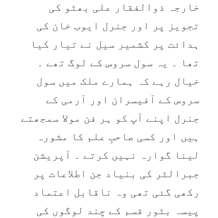
خارجہ ذوالفقار علی بھٹو کی
تجویز پر اور جنرل ایوب خان کی
ہدائت پر کشمیر سیل نے تیار کیا
تھا ۔ یہ سول سروس کے لوگ تھے ۔
خیال رہے کہ ہمارے ملک میں سول
سروس کے آفیسران اور آرمی کے
جنرل اپنے آپ کو ہر فن مولا سمجھتے
ہیں اور کسی صاحبِ علم کا مشورہ
لینا گوارہ نہیں کرتے ۔ آپریشن
جبرالٹر کی بنیاد جن اطلاعات پر
رکھی گئی تھی وہ ناقابل اعتماد
پیسہ بٹور قسم کے چند لوگوں کی