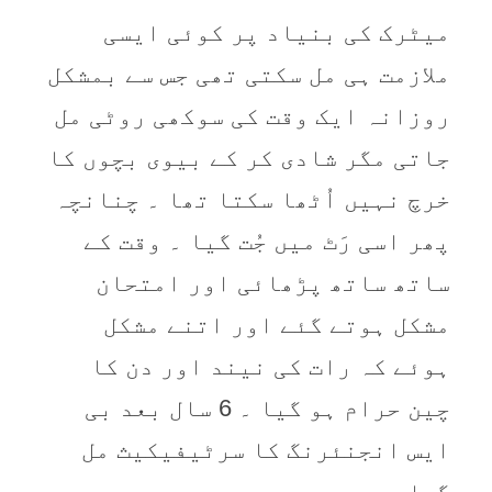
میٹرک کی بنیاد پر کوئی ایسی
ملازمت ہی مل سکتی تھی جس سے بمشکل
روزانہ ایک وقت کی سوکھی روٹی مل
جاتی مگر شادی کر کے بیوی بچوں کا
خرچ نہیں اُٹھا سکتا تھا ۔ چنانچہ
پھر اسی رَٹ میں جُت گیا ۔ وقت کے
ساتھ ساتھ پڑھائی اور امتحان
مشکل ہوتے گئے اور اتنے مشکل
ہوئے کہ رات کی نیند اور دن کا
چین حرام ہو گیا ۔ 6 سال بعد بی
ایس انجنئرنگ کا سرٹیفیکیث مل
گیا ۔