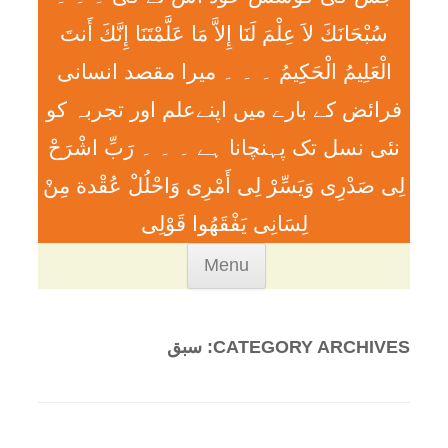
سُبْحَانَكَ لاَ عِلْمَ لَنَا إِلاَّ مَا عَلَّمْتَنَا إِنَّكَ أَنتَ
الْعَلِيمُ الْحَكِيمُ ۔ ۔ ۔ ميرا مقصد انسانی
فرائض کے بارے میں اپنےعلم اور تجربہ کو
نئی نسل تک پہنچانا ہے ۔ ۔ ۔ رَبِّ اشْرَحْ
لِی صَدْرِی وَيَسِّرْ لِی أَمْرِی وَاحْلُلْ عُقْدة مِنْ
لِسَانِی يَفْقَھُوا قَوْلِی
Skip
Menu
to
content
CATEGORY ARCHIVES:
سبق