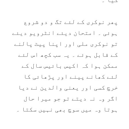
پھر نوکری کے لئے تگ و دو شروع
ہوئی ۔ امتحان دیئے انٹرویو دیئے
تو نوکری ملی اور اپنا پیٹ پالنے
کے قابل ہوئے ۔ یہ سب کچھ اس لئے
ممکن ہوا کہ اکیس بائیس سال کے
لئے کھانے پینے اور پڑھائی کا
خرچ کسی اور یعنی والدین نے دیا
اگر وہ نہ دیتے تو جو میرا حال
ہوتا وہ میں سوچ بھی نہیں سکتا ۔