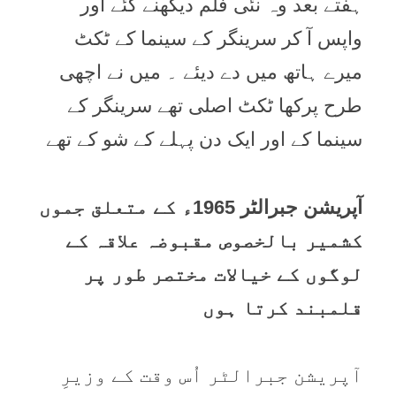
ہفتے بعد وہ نئی فلم دیکھنے گئے اور
واپس آ کر سرینگر کے سینما کے ٹکٹ
میرے ہاتھ میں دے دیئے ۔ میں نے اچھی
طرح پرکھا ٹکٹ اصلی تھے سرینگر کے
سینما کے اور ایک دن پہلے کے شو کے تھے
آپریشن جبرالٹر 1965ء کے متعلق جموں
کشمیر بالخصوص مقبوضہ علاقہ کے
لوگوں کے خیالات مختصر طور پر
قلمبند کرتا ہوں
آپریشن جبرالٹر اُس وقت کے وزیرِ