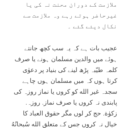
ملازمت کے دوران محنت نہ کی یا
غیرحاضر ہوتے رہے وہ ملازمت سے
نکال دیئے گئے ۔
عجیب بات ہے کہ یہ سب کچھ جانتے
ہوئے میں والدین مسلمان ہونے یا صرف
کلمہ طیّبہ پڑھ لینے کی بنیاد پر دعوٰی
کرتا ہوں کہ میں مسلمان ہوں چاہے
سجدہ غیر الله کو کروں یا نماز روزہ کی
پابندی نہ کروں یا صرف نماز. روزہ.
زکوٰة. حج کر لوں مگر حقوق العباد کا
خیال نہ کروں جس کے متعلق الله سُبحانُهُ