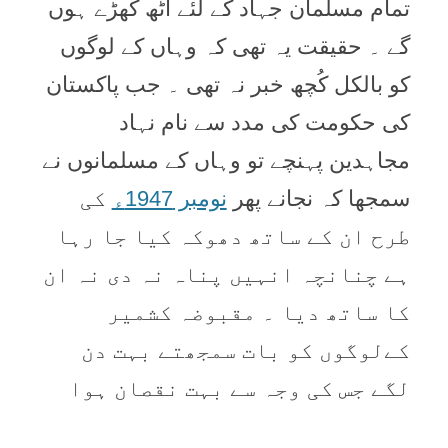
تمام مسلمان جہاد کے لئے اُٹھ کھڑے ہوں
گے ۔ حقیقت یہ تھی کہ وہاں کے لوگوں
کو بالکل کُچھ خبر نہ تھی ۔ جب پاکستان
کی حکومت کی مدد سے نام نہاد
مجاہدین پہنچے تو وہاں کے مسلمانوں نے
سمجھا کہ نجانے پھر
نومبر 1947ء
کی
طرح ان کے ساتھ دھوکہ کیا جا رہا
ہے چنانچہ انہیں پناہ نہ دی نہ ان
کا ساتھ دیا ۔ مقبوضہ کشمیر
کےلوگوں کو بات سمجھتے بہت دن
لگے جس کی وجہ سے بہت نقصان ہوا