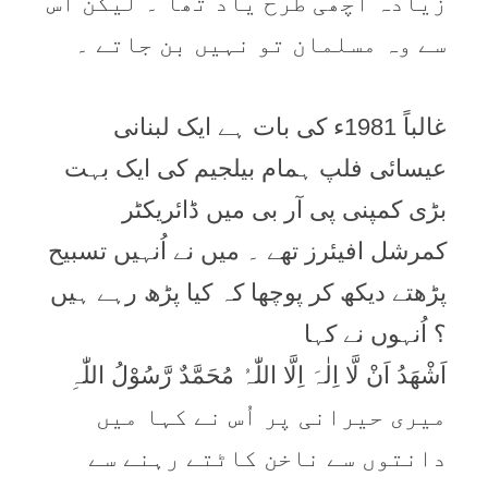
زیادہ اچھی طرح یاد تھا ۔ لیکن اس
سے وہ مسلمان تو نہیں بن جاتے ۔
غالباً 1981ء کی بات ہے ایک لبنانی
عیسائی فلپ ہمام بیلجیم کی ایک بہت
بڑی کمپنی پی آر بی میں ڈائریکٹر
کمرشل افیئرز تھے ۔ میں نے اُنہیں تسبیح
پڑھتے دیکھ کر پوچھا کہ کیا پڑھ رہے ہیں
؟ اُنہوں نے کہا
اَشْھَدُ اَنْ لَّا اِلٰہَ اِلَّا اللّٰہُ مُحَمَّدٌ رَّسُوْلُ اللّٰہِ
میری حیرانی پر اُس نے کہا میں
دانتوں سے ناخن کاٹتے رہنے سے