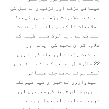
عیسائی لڑکے اور لڑکیاں بائبل کی
بجائے اسلامیات پڑھتے ہیں کیونکہ
اسلامیات کا کورس بائبل کی نسبت
بہت کم ہے ۔ یہ لوگ کلمہ طیّبہ کے
علاوہ قرآن مجید کی آیات اور
احادیث پڑھتے اور یاد کرتے ہیں ۔
22 سال قبل بھرتی کے لئے انٹرویو
لیتے ہوئے مجھے چند عیسائی
امیدواروں نے حیران کیا کیونکہ
انہیں قرآن شریف کی سورتیں اور
ترجمہ مسلمان امیدواروں سے