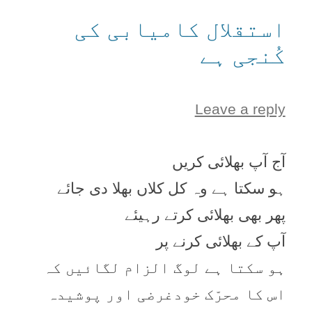
استقلال کامیابی کی
کُنجی ہے
Leave a reply
آج آپ بھلائی کریں
ہو سکتا ہے وہ کل کلاں بھلا دی جائے
پھر بھی بھلائی کرتے رہیئے
آپ کے بھلائی کرنے پر
ہو سکتا ہے لوگ الزام لگائیں کہ
اس کا محرّک خودغرضی اور پوشیدہ