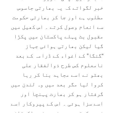
خبر لگواتے کہ یہ بھارتی جاسوس
مطلوب ہے اور جا کر بھارتی حکومت
سے انعام وصول کرتے ۔ اس کھیل میں
مقبول بٹ پہلے پاکستان میں پکڑا
گیا لیکن بھارتی ہوائی جہاز
“گنگا” کے اغواء کے ڈرامہ کے بعد
نامعلوم کس طرح ذوالفقار علی
بھٹو نے اسے مجاہد بنا کر رہا
کروا لیا مگر بعد میں وہ لندن میں
گرفتار ہو کر بھارت پہنچا اور
اسے سزا ہوئی ۔ اس کے پیروکار اسے