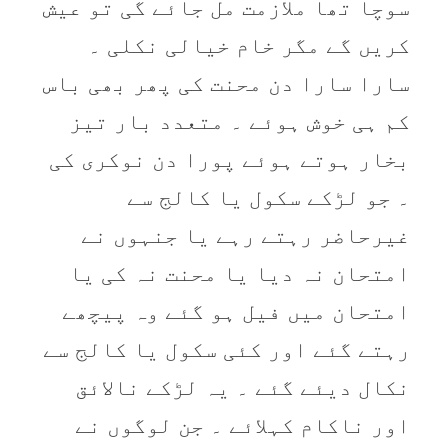
سوچا تھا ملازمت مل جائے گی تو عیش
کریں گے مگر خام خیالی نکلی ۔
سارا سارا دن محنت کی پھر بھی باس
کم ہی خوش ہوئے ۔ متعدد بار تیز
بخار ہوتے ہوئے پورا دن نوکری کی
۔ جو لڑکے سکول یا کالج سے
غیرحاضر رہتے رہے یا جنہوں نے
امتحان نہ دیا یا محنت نہ کی یا
امتحان میں فیل ہو گئے وہ پیچھے
رہتے گئے اور کئی سکول یا کالج سے
نکال دیئے گئے ۔ یہ لڑکے نالائق
اور ناکام کہلائے ۔ جن لوگوں نے