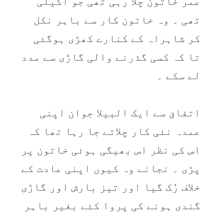
عمر خاتون چلا رہی تھی جو اکیلی
تھی ۔ وہ خاتون کار سے باہر نکل
کر شاہراہ کے کنارے کھڑی ہوگئی
تا کہ کسی گذرنے والی گاڑی سے مدد
لے سکے ۔
اتفاق سے ایک البیلا جوان اپنی
عمدہ نئی کار چلاتے جا رہا تھا کہ
اس کی نظر اس بھیگی ہوئی خاتون پر
پڑی ۔ نجانے وہ کیوں اپنی عادت کے
خلاف رُک گیا اور تیز بارش اور گاڑی
گندی ہونے کی پروا کئے بغیر باہر