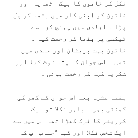
نکل کر خاتون کا بیگ اٹھایا اور
خاتون کو اپنی کار میں بٹھا کر چل
پڑا ۔ آبادی میں پہنچ کر اسے
ٹیکسی پر بٹھا کر رخصت کیا ۔
خاتون بہت پریشان اور جلدی میں
تھی ۔ اس جوان کا پتہ نوٹ کیا اور
شکریہ کہہ کر رخصت ہوئی ۔
ہفتہ عشرہ بعد اس جوان کے گھر کی
گھنٹی بجی ۔ باہر نکلا تو ایک
کوریئر کا ٹرک کھڑا تھا اس میں سے
ایک شخص نکلا اور کہا “جناب آپ کا