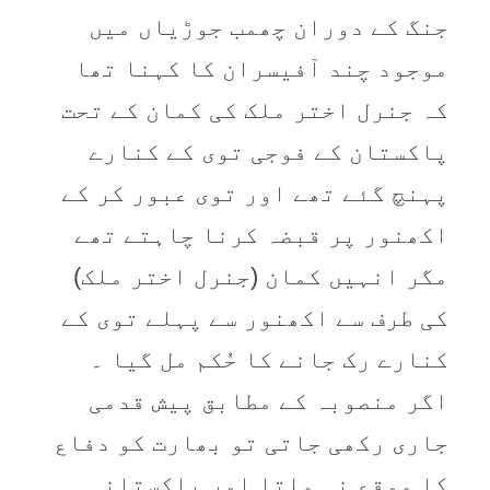
جنگ کے دوران چھمب جوڑیاں میں
موجود چند آفیسران کا کہنا تھا
کہ جنرل اختر ملک کی کمان کے تحت
پاکستان کے فوجی توی کے کنارے
پہنچ گئے تھے اور توی عبور کر کے
اکھنور پر قبضہ کرنا چاہتے تھے
مگر انہیں کمان (جنرل اختر ملک)
کی طرف سے اکھنور سے پہلے توی کے
کنارے رک جانے کا حُکم مل گیا ۔
اگر منصوبہ کے مطابق پیش قدمی
جاری رکھی جاتی تو بھارت کو دفاع
کا موقع نہ ملتا اور پاکستانی