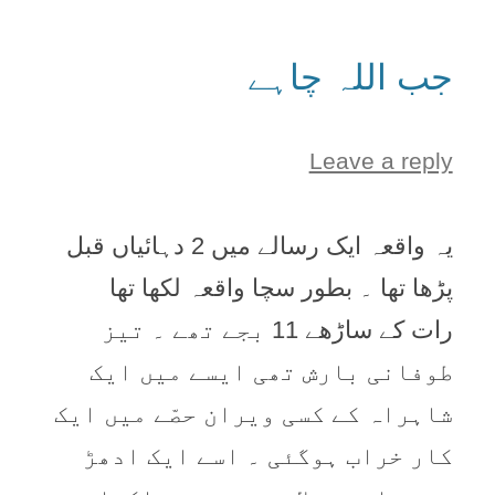
جب اللہ چاہے
Leave a reply
یہ واقعہ ایک رسالے میں 2 دہائیاں قبل
پڑھا تھا ۔ بطور سچا واقعہ لکھا تھا
رات کے ساڑھے 11 بجے تھے ۔ تیز
طوفانی بارش تھی ایسے میں ایک
شاہراہ کے کسی ویران حصّے میں ایک
کار خراب ہوگئی ۔ اسے ایک ادھڑ