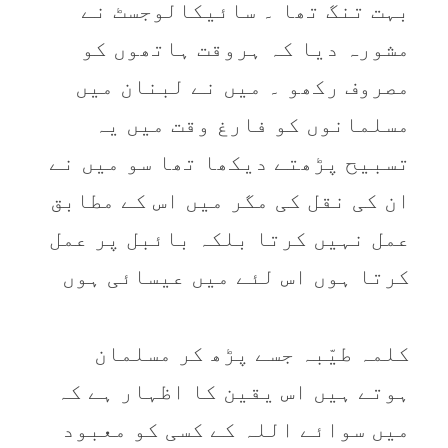
بہت تنگ تھا ۔ سائیکالوجسٹ نے
مشورہ دیا کہ ہروقت ہاتھوں کو
مصروف رکھو ۔ میں نے لبنان میں
مسلمانوں کو فارغ وقت میں یہ
تسبیح پڑھتے دیکھا تھا سو میں نے
ان کی نقل کی مگر میں اس کے مطابق
عمل نہیں کرتا بلکہ بائبل پر عمل
کرتا ہوں اس لئے میں عیسائی ہوں
کلمہ طیّبہ جسے پڑھ کر مسلمان
ہوتے ہیں اس یقین کا اظہار ہے کہ
میں سوائے اللہ کے کسی کو معبود