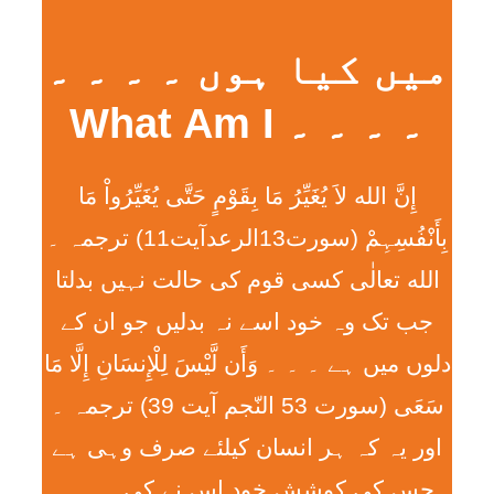
میں کیا ہوں ۔ ۔ ۔ ۔
۔ ۔ ۔ ۔ What Am I
إِنَّ الله لاَ يُغَيِّرُ مَا بِقَوْمٍ حَتَّی يُغَيِّرُواْ مَا
بِأَنْفُسِہِمْ (سورت13الرعدآیت11) ترجمہ ۔
الله تعالٰی کسی قوم کی حالت نہیں بدلتا
جب تک وہ خود اسے نہ بدلیں جو ان کے
دلوں میں ہے ۔ ۔ ۔ وَأَن لَّيْسَ لِلْإِنسَانِ إِلَّا مَا
سَعَی (سورت 53 النّجم آیت 39) ترجمہ ۔
اور یہ کہ ہر انسان کیلئے صرف وہی ہے
جس کی کوشش خود اس نے کی ۔ ۔ ۔