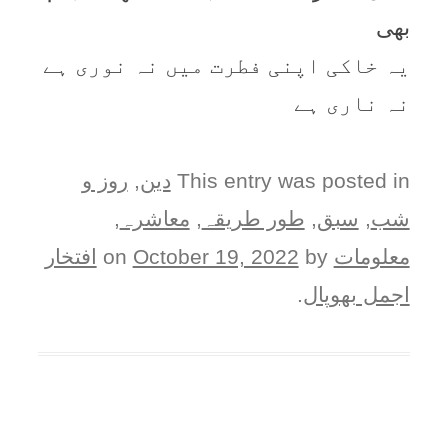
بھی
یہ خاکی اپنی فطرت میں نہ نوری ہے
نہ ناری ہے
This entry was posted in
دین
,
روز و
شب
,
سبق
,
طور طريقہ
,
معاشرہ
,
معلومات
on
by
October 19, 2022
افتخار
اجمل بھوپال
.