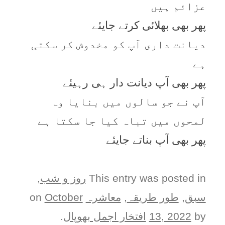
عزائم ہیں
پھر بھی بھلائی کرتے جایئے
دیانت داری آپ کو مخدوش کر سکتی
ہے
پھر بھی آپ دیانت دار ہی رہیئے
آپ نے جو سالوں میں بنایا وہ
لمحوں میں تباہ کیا جا سکتا ہے
پھر بھی آپ بناتے جایئے
This entry was posted in
روز و شب
,
سبق
,
طور طريقہ
,
معاشرہ
on
October
by
13, 2022
افتخار اجمل بھوپال
.