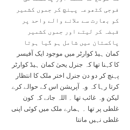
فوجی کٹھوعہ پہنچ کر جموں کشمیر
کو بھارت سے ملانے والے واحد پر
قبضہ کر لیتے اور جموں کشمیر
پاکستان میں شامل ہو گیا ہوتا
کمان ہیڈ کوارٹر میں موجود ایک آفیسر
کا کہنا تھا کہ جنرل یحیٰ کمان ہیڈ کوارٹر
پہنچ کر دو دن جنرل اختر ملک کا انتظار
کرتا رہا کہ وہ آپریشن اس کے حوالے کرے
لیکن وہ غائب تھا ۔ اللہ جانے کہ کون
غلطی پر تھا ۔ ہمارے ملک میں کوئی اپنی
غلطی نہیں مانتا