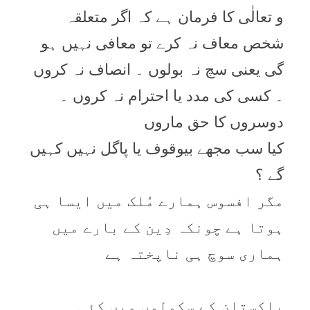
و تعالٰی کا فرمان ہے کہ اگر متعلقہ
شخص معاف نہ کرے تو معافی نہیں ہو
گی یعنی سچ نہ بولوں ۔ انصاف نہ کروں
۔ کسی کی مدد یا احترام نہ کروں ۔
دوسروں کا حق ماروں
کیا سب مجھے بیوقوف یا پاگل نہیں کہیں
گے ؟
مگر افسوس ہمارے مُلک میں ایسا ہی
ہوتا ہے چونکہ دِین کے بارے میں
ہماری سوچ ہی ناپختہ ہے
پاکستان کے سکولوں میں کئی