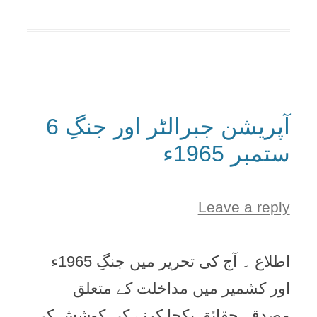
آپریشن جبرالٹر اور جنگِ 6
ستمبر 1965ء
Leave a reply
اطلاع ۔ آج کی تحرير ميں جنگِ 1965ء
اور کشمير ميں مداخلت کے متعلق
مصدقہ حقائق يکجا کرنے کی کوشش کی