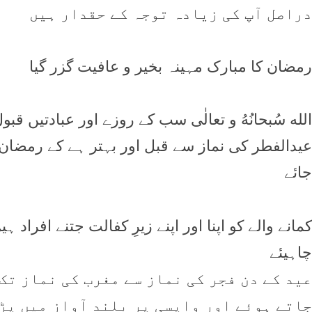
دراصل آپ کی زیادہ توجہ کے حقدار ہیں
رمضان کا مبارک مہینہ بخیر و عافیت گزر گیا
الله سُبحانُهُ و تعالٰی سب کے روزے اور عبادتيں قبو
عیدالفطر کی نماز سے قبل اور بہتر ہے کے رمضان ال
جائے
کمانے والے کو اپنا اور اپنے زیرِ کفالت جتنے افراد 
چاہیئے
عید کے دن فجر کی نماز سے مغرب کی نماز تک
جاتے ہوئے اور واپسی پر بلند آواز میں پڑ