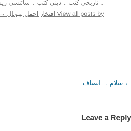
۔ تاریخی کُتب ۔ دینی کتب ۔ سائنسی ریس
View all posts by افتخار اجمل بھوپال
→
←
Post
سلام ۔ انصاف
navigation
Leave a Reply