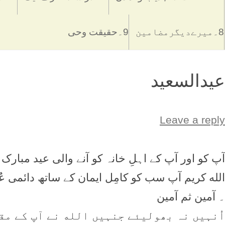
8۔میرےدیگرمضامین
9۔حقیقت وحی
عیدالسعید
Leave a reply
آپ کو اور آپ کے اہلِ خانہ کو آنے والی عيد مبارک ۔ 
الله کریم آپ سب کو کامِل ایمان کے ساتھ دائمی
۔ آمين ثم آمين
اُنہیں نہ بھولیئے جنہیں الله نے آپ کے مق