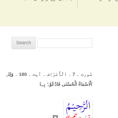
Search
for:
سُورت ۔ 7 ۔ الْأَعْرَاف ۔ آیت ۔ 180 ۔ وَلِلہِ
الّاسْمَاءُ الْحُسْنَی فَادْعُوْہُ بِہا