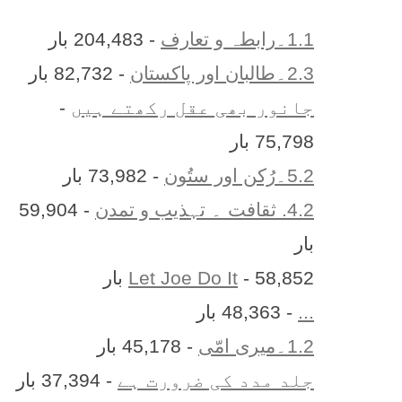
1.1۔رابطہ و تعارف
- 204,483 بار
2.3۔طالبان اور پاکستان
- 82,732 بار
جانور بھی عقل رکھتے ہیں
-
75,798 بار
5.2۔رُکن اور ستُون
- 73,982 بار
4.2. ثقافت ۔ تہذیب و تمدن
- 59,904
بار
- 58,852 بار
Let Joe Do It
...
- 48,363 بار
1.2۔میری امّی
- 45,178 بار
جلد مدد کی ضرورت ہے
- 37,394 بار