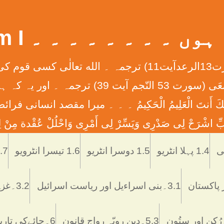
 ۔ ۔ ۔ ۔ ۔ ۔ ۔ ۔ What Am I
إِنَّ الله لاَ يُغَيِّرُ مَا بِقَوْمٍ حَتَّی يُغَيِّرُواْ مَا بِأَنْفُ
ان کے دلوں میں ہے ۔ ۔ ۔ وَأَن لَّيْسَ لِلْإِنس
َّمْتَنَا إِنَّكَ أَنتَ الْعَلِيمُ الْحَكِيمُ ۔ ۔ ۔ ميرا مقصد
ْرَحْ لِی صَدْرِی وَيَسِّرْ لِی أَمْرِی وَاحْلُلْ عُقْدة مِنْ لِس
Skip
to
1.4 پہلا انٹریو
1.5 دوسرا انٹریو
1.6 تیسرا انٹرویو
1.7 تاریخ اُر
content
3.1۔بنی اسراءیل اور ریاست اسرائیل
3.2۔غزہ ميں اسرائيلی دہشتگردی
5.3۔دین رویّہ رواج قانون
6۔چائےکی تاریخ فوائد و نقصانات