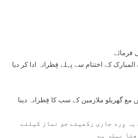
ل فرمائے
مبارک کے اختتام سے پہلے فِطرانہ ادا کر دیا
ہیں مع گھریلو ملازمین کے سب کا فِطرانہ دینا
 یہ وِرد جاری رکھیئے جو نماز کیلئے
ھنا بہتر ہے