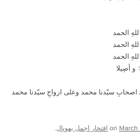
و للهِ الحمد
و للهِ الحمد
و للهِ الحمد
 و أصِیلا
 اصحابِ سيّدنا محمد وعلى ازواجِ سيّدنا محمد
March 
افتخار اجمل بھوپال
.