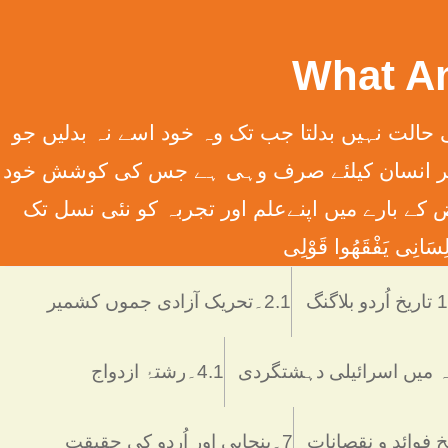
سِہِمْ (سورت13الرعدآیت11) ترجمہ ۔ الله تعالٰی کسی قوم کی حالت نہیں بدلتا جب تک وہ خود اسے نہ بدلیں جو
َانِ إِلَّا مَا سَعَی (سورت 53 النّجم آیت 39) ترجمہ ۔ اور یہ کہ ہر انسان کیلئے صرف وہی ہے جس کی کوشش خود
 انسانی فرائض کے بارے میں اپنےعلم اور تجربہ کو نئی نسل تک
َانِی يَفْقَھُوا قَوْلِی
دو بلاگنگ
2.1۔تحریک آزادی جموں کشمیر
4.1۔رشتۂ ازدواج
7۔پنجابی اور اُردو کی حقیقت