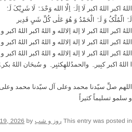
اللهُ اکبر اللهُ اکبر لَا اِلَہَ اِلْا الله وَحْدَہُ لَا شَرِیْکَ لَہُ
لَہُ الّمُلْکُ وَ لَہُ الْحَمْدُ وَ ھُوَ عَلٰی کُلِّ شَیٍ قَدِیر
اللهُ اکبر اللهُ اکبر لا اِلهَ اِلالله و اللهُ اکبر اللهُ اکبر 
اللهُ اکبر اللهُ اکبر لا اِلهَ اِلالله و اللهُ اکبر اللهُ اکبر 
اللهُ اکبر اللهُ اکبر لا اِلهَ اِلالله و اللهُ اکبر اللهُ اکبر 
ا اللهُ اکبر کبِیرہ والحمدُللهِکثیِرہ و سُبحَان اللهُ بکرۃً
اللهم صلِّ سيّدنا محمد وعلى آل سيّدنا محمد وعلى
و سلمو تسلیماً کثیراً
This entry was posted in
روز و شب
on
by
19, 2026