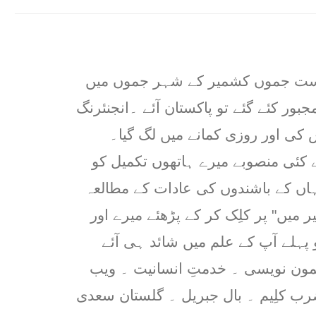
ریاست جموں کشمیر کے شہر جموں میں
جبور کئے گئے تو پاکستان آئے ۔انجنئرنگ
کی اور روزی کمانے میں لگ گیا۔
 کئی منصوبے میرے ہاتھوں تکمیل کو
ہاں کے باشندوں کی عادات کے مطالعہ
 میں" پر کلِک کر کے پڑھئے میرے اور
ہلے آپ کے علم میں شائد ہی آئے
مون نویسی ۔ خدمتِ انسانیت ۔ ویب
ضرب کلِیم ۔ بال جبریل ۔ گلستان سعدی