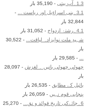
1.3۔آپ بیتی
- 35,190 بار
3.1۔بنی اسراءیل اور ریاست ...
-
32,844 بار
4.1۔رشتۂ ازدواج
- 31,052 بار
شہیدِ ملت نوابزادہ لیاقت...
- 30,522
بار
...
- 29,585 بار
چھوٹی چھوٹی باتیں ۔ لغزش
- 28,097
بار
بائبل کے مطابق
- 26,535 بار
پنجابی قوم نہیں
- 26,059 بار
6۔چائےکی تاریخ فوائد و نق...
- 25,270