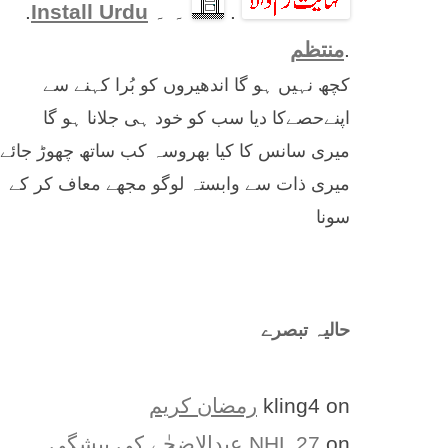
.
۔ ۔
Install Urdu
.
.
منتظم
کچھ نہیں ہو گا اندھیروں کو بُرا کہنے سے
اپنےحصےکا دیا سب کو خود ہی جلانا ہو گا
میری سانس کا کیا بھروسہ کب ساتھ چھوڑ جائے
میری ذات سے وابستہ لوگو مجھے معاف کر کے
سونا
حالیہ تبصرے
on
kling4
رمضان کریم
on
NHL 27
عیدالاضحٰے کی پیشگی