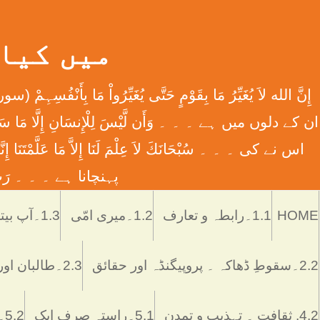
میں کیا ہوں
اس نے کی ۔ ۔ ۔ سُبْحَانَكَ لاَ عِلْمَ لَنَا إِلاَّ مَا عَل
پہنچانا ہے ۔ ۔ ۔ رَبِّ اش
HOME
1.1۔رابطہ و تعارف
1.2۔میری امّی
1.3۔آپ بیتی
2.2۔سقوطِ ڈھاکہ ۔ پروپیگنڈہ اور حقائق
2.3۔طالبان اور پاکستان
4.2. ثقافت ۔ تہذیب و تمدن
5.1۔راستہ صرف ایک
5.2۔رُکن اور ستُون