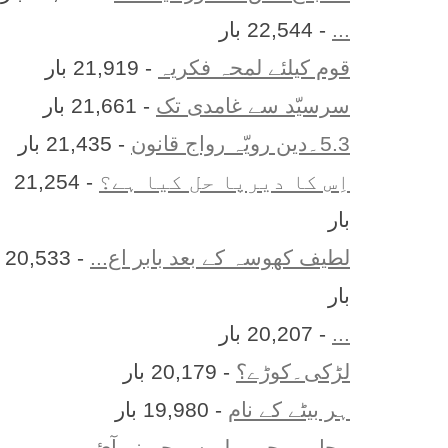
...
- 22,544 بار
قوم کیلئے لمحہ فکریہ
- 21,919 بار
سرسیّد سے غامدی تک
- 21,661 بار
5.3۔دین رویّہ رواج قانون
- 21,435 بار
اِس کا ديرپا حل کيا ہے؟
- 21,254
بار
لطیف کھوسہ کے بعد بابر اع...
- 20,533
بار
...
- 20,207 بار
لڑکی۔کوڑے؟
- 20,179 بار
ہر بيٹے کے نام
- 19,980 بار
محاورے جو پہلے سمجھ نہ آئ...
-