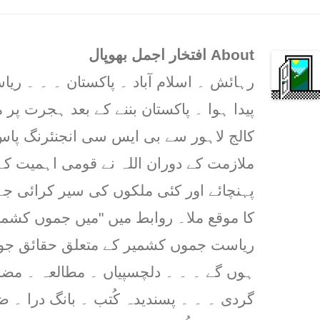
About افتخار اجمل بھوپال
رہائش ۔ اسلام آباد ۔ پاکستان ۔ ۔ ۔ 
پیدا ہوا ۔ پاکستان بننے کے بعد ہجرت پر م
کالج لاہور سے بی ایس سی انجنئرنگ پاس 
ملازمت کے دوران اللہ نے قومی اہمیت کے
پہنچائے اور کئی ملکوں کی سیر کرائی ج
کا موقع ملا۔ روابط میں "میں جموں کشمیر
ریاست جموں کشمیر کے متعلق حقائق جو پ
ہوں گے ۔ ۔ ۔ دلچسپیاں ۔ مطالعہ ۔ مض
گردی ۔ ۔ ۔ پسندیدہ کُتب ۔ بانگ درا ۔ 