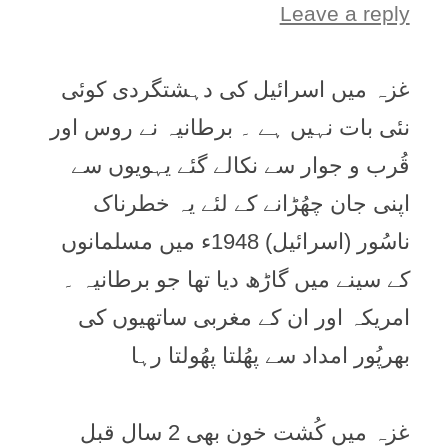
Leave a reply
غزہ میں اسرائیل کی دہشتگردی کوئی
نئی بات نہیں ہے ۔ برطانیہ نے روس اور
قُرب و جوار سے نکالے گئے یہویوں سے
اپنی جان چھُڑانے کے لئے یہ خطرناک
ناسُور (اسرائیل) 1948ء میں مسلمانوں
کے سینے میں گاڑھ دیا تھا جو برطانیہ ۔
امریکہ اور ان کے مغربی ساتھیوں کی
بھرپُور امداد سے پھُلتا پھُولتا رہا
غزہ میں کُشت خون بھی 2 سال قبل