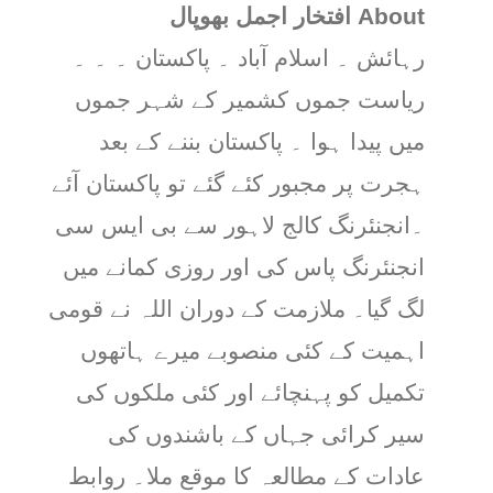
About افتخار اجمل بھوپال
رہائش ۔ اسلام آباد ۔ پاکستان ۔ ۔ ۔
ریاست جموں کشمیر کے شہر جموں
میں پیدا ہوا ۔ پاکستان بننے کے بعد
ہجرت پر مجبور کئے گئے تو پاکستان آئے
۔انجنئرنگ کالج لاہور سے بی ایس سی
انجنئرنگ پاس کی اور روزی کمانے میں
لگ گیا۔ ملازمت کے دوران اللہ نے قومی
اہمیت کے کئی منصوبے میرے ہاتھوں
تکمیل کو پہنچائے اور کئی ملکوں کی
سیر کرائی جہاں کے باشندوں کی
عادات کے مطالعہ کا موقع ملا۔ روابط