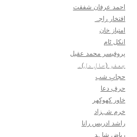
احمد عرفان شفقت
افتخار راجہ
امتياز خان
انکل ٹام
پروفیسر محمد عقیل
جعفر (حالِ دل)۔
حجابِ شب
حرفِ دعا
خاور کھوکھر
خرم شہزاد
راشد ادریس رانا
ریاض شاہد