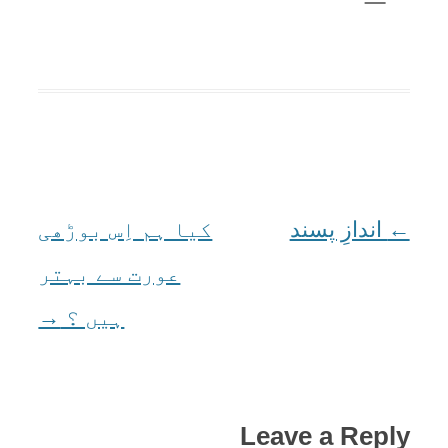
←
Post
اندازِ پسند
کیا ہم اِس بوڑھی
navigation
عورت سے بہتر
ہیں ؟
→
Leave a Reply