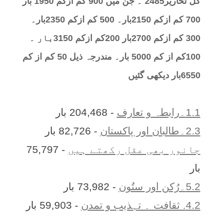
کل تحارير2485 ۔ جن میں 900 کم ازکم 1950 بار
700 کم ازکم 2150بار۔ 500 کم ازکم 2350بار۔
300 کم ازکم 2700بار 200کم ازکم 3150بار ۔
100کم از کم 5000 بار۔ مندرجہ ذیل 50 کم از کم
6550بار دیکھی گئیں
1.1۔رابطہ و تعارف
- 204,468 بار
2.3۔طالبان اور پاکستان
- 82,726 بار
جانور بھی عقل رکھتے ہیں
- 75,797
بار
5.2۔رُکن اور ستُون
- 73,982 بار
4.2. ثقافت ۔ تہذیب و تمدن
- 59,903 بار