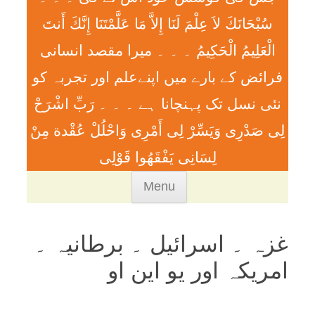
سُبْحَانَكَ لاَ عِلْمَ لَنَا إِلاَّ مَا عَلَّمْتَنَا إِنَّكَ أَنتَ
الْعَلِيمُ الْحَكِيمُ ۔ ۔ ۔ ميرا مقصد انسانی
فرائض کے بارے میں اپنےعلم اور تجربہ کو
نئی نسل تک پہنچانا ہے ۔ ۔ ۔ رَبِّ اشْرَحْ
لِی صَدْرِی وَيَسِّرْ لِی أَمْرِی وَاحْلُلْ عُقْدة مِنْ
لِسَانِی يَفْقَھُوا قَوْلِی
Skip
Menu
to
content
غزہ ۔ اسرائیل ۔ برطانیہ ۔
امریکہ اور یو این او