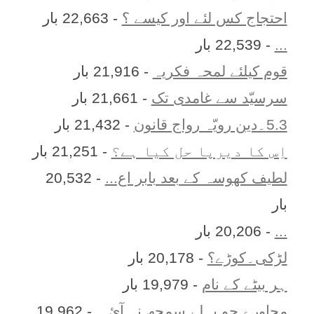
احتجاج کس لئے اور کیسے ؟
- 22,663 بار
...
- 22,539 بار
قوم کیلئے لمحہ فکریہ
- 21,916 بار
سرسیّد سے غامدی تک
- 21,661 بار
5.3۔دین رویّہ رواج قانون
- 21,432 بار
اِس کا ديرپا حل کيا ہے؟
- 21,251 بار
لطیف کھوسہ کے بعد بابر اع...
- 20,532
بار
...
- 20,206 بار
لڑکی۔کوڑے؟
- 20,178 بار
ہر بيٹے کے نام
- 19,979 بار
محاورے جو پہلے سمجھ نہ آئ...
- 19,962