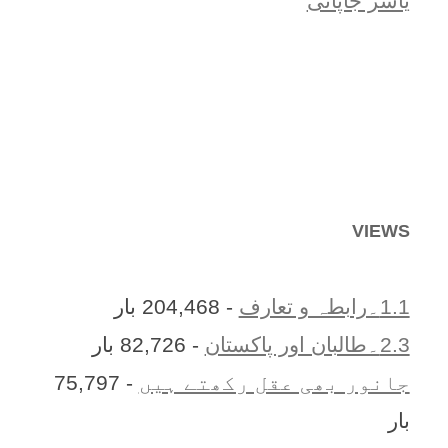
یاسر جاپانی
VIEWS
1.1۔رابطہ و تعارف
- 204,468 بار
2.3۔طالبان اور پاکستان
- 82,726 بار
جانور بھی عقل رکھتے ہیں
- 75,797
بار