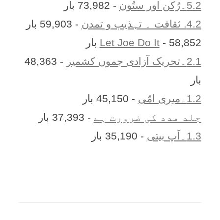
5.2۔رُکن اور ستُون
- 73,982 بار
4.2. ثقافت ۔ تہذیب و تمدن
- 59,903 بار
- 58,852 بار
Let Joe Do It
2.1۔تحریک آزادی جموں کشمیر
- 48,363
بار
1.2۔میری امّی
- 45,150 بار
جلد مدد کی ضرورت ہے
- 37,393 بار
1.3۔آپ بیتی
- 35,190 بار