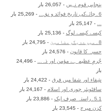
پنجابی قوم نہیں
- 26,057 بار
6۔چائےکی تاریخ فوائد و نق...
- 25,269 بار
...
- 25,147 بار
کیسے کیسے لوگ
- 25,136 بار
8۔میرےدیگرمضامین
- 24,795 بار
حسبہ کا قانون
- 24,576 بار
جُرمِ عظیم ہے مؤمن اور ذہ...
- 24,496
بار
شِفاء اور شفا میں فرق
- 24,422 بار
سافٹویئر چوری اور اسلام
- 24,167 بار
5.1۔راستہ صرف ایک
- 23,886 بار
کزن ميرج
- 23,545 بار