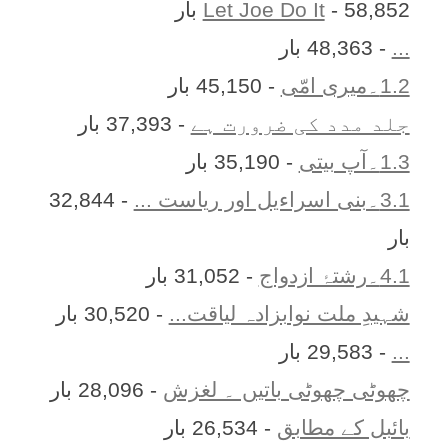
- 58,852 بار
Let Joe Do It
...
- 48,363 بار
1.2۔میری امّی
- 45,150 بار
جلد مدد کی ضرورت ہے
- 37,393 بار
1.3۔آپ بیتی
- 35,190 بار
3.1۔بنی اسراءیل اور ریاست ...
- 32,844
بار
4.1۔رشتۂ ازدواج
- 31,052 بار
شہیدِ ملت نوابزادہ لیاقت...
- 30,520 بار
...
- 29,583 بار
چھوٹی چھوٹی باتیں ۔ لغزش
- 28,096 بار
بائبل کے مطابق
- 26,534 بار