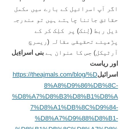
اگر آپ اسرائیل کے بارے میں مکمل
حقائق جاننا چاہتے ہیں تو مندرجہ
ذیل ربط (لِنک) پر کلِک کر کے
پڑھیئے تحقیقی مقالہ (ریسرچ
آرٹیکل) جس کا عنوان ہے
بنی اسراءِیل
اور ریاست
اسرائیل
https://theajmals.com/blog/%D
8%A8%D9%86%DB%8C-
%D8%A7%D8%B3%D8%B1%D8%A
7%D8%A1%DB%8C%D9%84-
%D8%A7%D9%88%D8%B1-