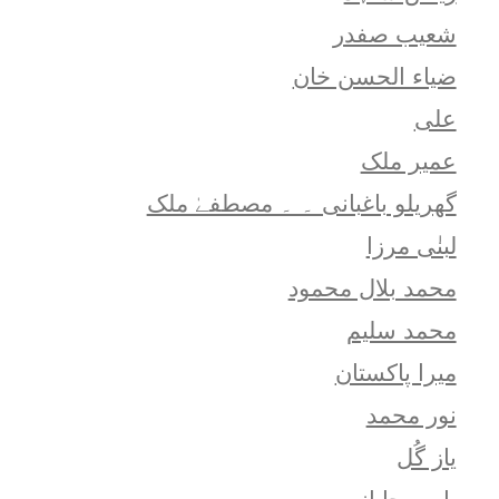
شعيب صفدر
ضیاء الحسن خان
علی
عمیر ملک
گھریلو باغبانی ۔ ۔ مصطفےٰ ملک
لبنٰی مرزا
محمد بلال محمود
محمد سلیم
میرا پاکستان
نور محمد
یاز گُل