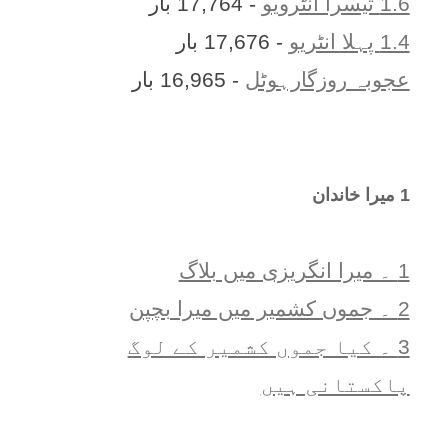
1.6 تیسرا انٹرویو
- 17,764 بار
1.4 پہلا انٹریو
- 17,676 بار
عجوبہ روزگارہوٹل
- 16,965 بار
1 ميرا خاندان
1 ۔ ميرا انگريزی ميں بلاگ
2 ۔ جموں کشمیر میں میرا بچپن
3 ۔ کیا جموں کشمیر کے لوگ
پاکستانی ہیں