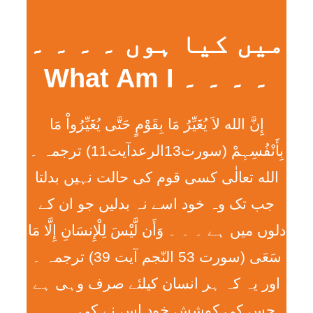
میں کیا ہوں ۔ ۔ ۔ ۔
۔ ۔ ۔ ۔ What Am I
إِنَّ الله لاَ يُغَيِّرُ مَا بِقَوْمٍ حَتَّی يُغَيِّرُواْ مَا
بِأَنْفُسِہِمْ (سورت13الرعدآیت11) ترجمہ ۔
الله تعالٰی کسی قوم کی حالت نہیں بدلتا
جب تک وہ خود اسے نہ بدلیں جو ان کے
دلوں میں ہے ۔ ۔ ۔ وَأَن لَّيْسَ لِلْإِنسَانِ إِلَّا مَا
سَعَی (سورت 53 النّجم آیت 39) ترجمہ ۔
اور یہ کہ ہر انسان کیلئے صرف وہی ہے
جس کی کوشش خود اس نے کی ۔ ۔ ۔