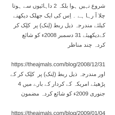
شروع نہیں ہوا بلکہ 2 داہائیوں سے ہوتا
چلا آ رہا ہے ۔ اِس کی ایک جھلک دیکھنے
کیلئے مندرجہ ذیل ربط (لِنک) پر کلِک کر
کےدیکھیئے 31 دسمبر 2008ء کو شائع
کردہ چند مناظر
https://theajmals.com/blog/2008/12/31
اور مندرجہ ذیل ربط (لِنک) پر کلِک کر کے
پڑھیئے امریکہ کے کردار کے بارے میں 4
جنوری 2009ء کو شائع کردہ مضمون
https://theajmals.com/blog/2009/01/04