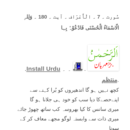
سُورت ۔ 7 ۔ الْأَعْرَاف ۔ آیت ۔ 180 ۔ وَلِلہِ
الّاسْمَاءُ الْحُسْنَی فَادْعُوْہُ بِہا
.
۔ ۔
Install Urdu
.
.
منتظم
کچھ نہیں ہو گا اندھیروں کو بُرا کہنے سے
اپنےحصےکا دیا سب کو خود ہی جلانا ہو گا
میری سانس کا کیا بھروسہ کب ساتھ چھوڑ جائے
میری ذات سے وابستہ لوگو مجھے معاف کر کے
سونا