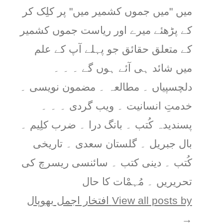
میں "میں جموں کشمیر میں" پر کلِک کر
کے پڑھئے میرے اور ریاست جموں کشمیر
کے متعلق حقائق جو پہلے آپ کے علم
میں شائد ہی آئے ہوں گے ۔ ۔ ۔
دلچسپیاں ۔ مطالعہ ۔ مضمون نویسی ۔
خدمتِ انسانیت ۔ ویب گردی ۔ ۔ ۔
پسندیدہ کُتب ۔ بانگ درا ۔ ضرب کلِیم ۔
بال جبریل ۔ گلستان سعدی ۔ تاریخی
کُتب ۔ دینی کتب ۔ سائنسی ریسرچ کی
تحریریں ۔ مُہمْات کا حال
View all posts by افتخار اجمل بھوپال
→