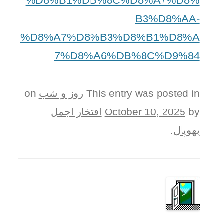
%D8%B1%DB%8C%D8%A7%D8%
B3%D8%AA-
%D8%A7%D8%B3%D8%B1%D8%A
7%D8%A6%DB%8C%D9%84
This entry was posted in
روز و شب
on
by
October 10, 2025
افتخار اجمل
بھوپال
.