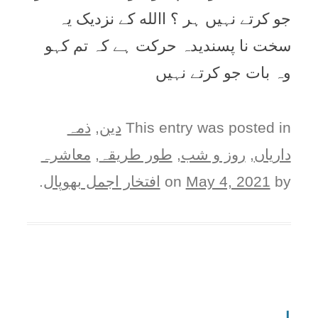
جو کرتے نہیں ہر ؟ االله کے نزدیک یہ
سخت نا پسندیدہ حرکت ہے کہ تم کہو
وہ بات جو کرتے نہیں
This entry was posted in
دین
,
ذمہ
دارياں
,
روز و شب
,
طور طريقہ
,
معاشرہ
by
May 4, 2021
on
افتخار اجمل بھوپال
.