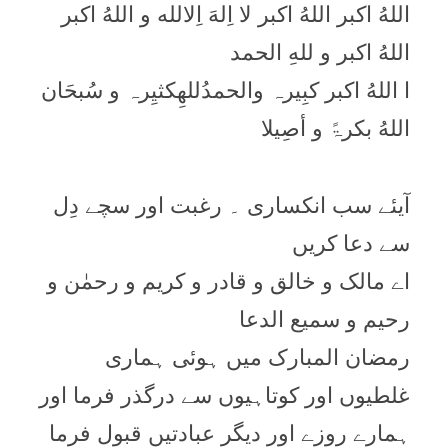
اللهُ اکبر اللهُ اکبر لا اِلهَ اِلالله و اللهُ اکبر
اللهُ اکبر و للهِ الحمد
ا اللهُ اکبر کبِیرہ والحمدُللهِکثیِرہ و سُبحَان
اللهُ بکرۃً و أصِیلا
آیئے سب انکساری ۔ رغبت اور سچے دِل
سے دعا کریں
اے مالک و خالق و قادر و کریم و رحمٰن و
رحیم و سمیع الدعا
رمضان المبارک میں ہوئی ہماری
غلطیوں اور کوتاہیوں سے درگذر فرما اور
ہمارے روزے اور دیگر عبادتیں قبول فرما