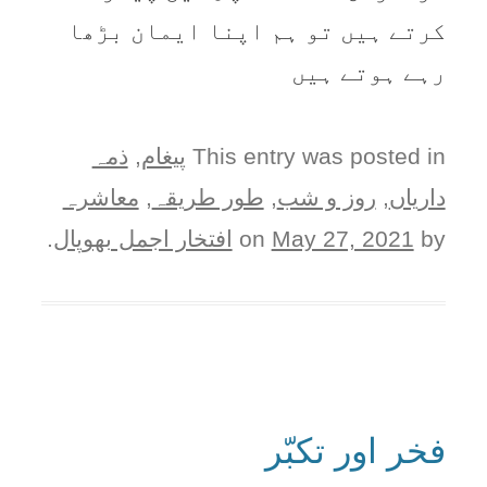
کرتے ہیں تو ہم اپنا ایمان بڑھا
رہے ہوتے ہیں
This entry was posted in
پيغام
,
ذمہ
دارياں
,
روز و شب
,
طور طريقہ
,
معاشرہ
by
May 27, 2021
on
افتخار اجمل بھوپال
.
فخر اور تکبّر