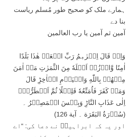
ہمارے ملک کو صحیح طور مُسلم ریاست
بنا دے
آمین ثم آمین یا رب العالمین
وَاِذۡ قَالَ اِبۡرٰهٖمُ رَبِّ اجۡعَلۡ هٰذَا بَلَدًا
اٰمِنًا وَّارۡزُقۡ اَهۡلَهٗ مِنَ الثَّمَرٰتِ مَنۡ اٰمَنَ
مِنۡهُمۡ بِاللّٰهِ وَالۡيَوۡمِ الۡاٰخِرِ‌ؕ قَالَ
وَمَنۡ كَفَرَ فَاُمَتِّعُهٗ قَلِيۡلًا ثُمَّ اَضۡطَرُّهٗۤ
اِلٰى عَذَابِ النَّارِ‌ؕ وَبِئۡسَ الۡمَصِيۡرُ ۔
(سُوۡرَةُ البَقَرَة ۔ آیة 126)
اور یہ کہ ابراہیمؑ نے دعا کی: “اے