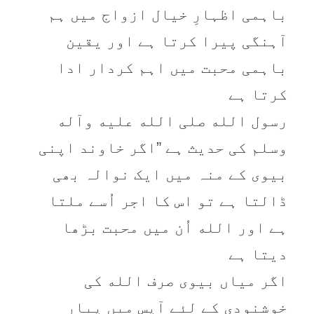
باہمی اظہارِ خیال ازواج میں ہم
آہنگی پیرا کرتا ہے اور یقین
باہمی محبت میں اہم کردار ادا
کرتا ہے
رسول الله صلی الله عليه وآله
وسلم کی حدیث ہے ”اگر خاوند اپنی
بیوی کے منہ میں ایک نوالہ بھی
ڈالتا ہے تو اس کا اجر اُسے ملتا
ہے اور الله اُن میں محبت بڑھا
دیتا ہے
اگر میاں بیوی صرف الله کی
خوشنودی کے لئے آپس میں پیار