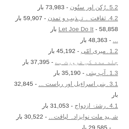
5.2۔رُکن اور ستُون
- 73,983 بار
4.2. ثقافت ۔ تہذیب و تمدن
- 59,907 بار
- 58,858 بار
Let Joe Do It
...
- 48,363 بار
1.2۔میری امّی
- 45,192 بار
جلد مدد کی ضرورت ہے
- 37,395 بار
1.3۔آپ بیتی
- 35,190 بار
3.1۔بنی اسراءیل اور ریاست ...
- 32,845
بار
4.1۔رشتۂ ازدواج
- 31,053 بار
شہیدِ ملت نوابزادہ لیاقت...
- 30,522 بار
...
- 29,585 بار