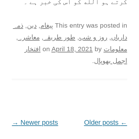
کرتے ہو الله کو اس کی خبر ہے ۔
This entry was posted in
پيغام
,
دین
,
ذمہ
دارياں
,
روز و شب
,
طور طريقہ
,
معاشرہ
,
معلومات
on
by
April 18, 2021
افتخار
اجمل بھوپال
.
→
Newer posts
Post
Older posts
←
navigation