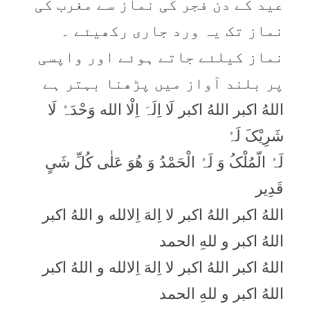
عید کے دن فجر کی نماز سے مغرب کی
نماز تک یہ ورد جاری رکھیئے ۔
نماز کیلئے جاتے ہوئے اور واپسی
پر بلند آواز میں پڑھنا بہتر ہے
اللهُ اکبر اللهُ اکبر لَا اِلَہَ اِلْا الله وَحْدَہُ لَا
شَرِیْکَ لَہُ
لَہُ الّمُلْکُ وَ لَہُ الْحَمْدُ وَ ھُوَ عَلٰی کُلِّ شَیٍ
قَدِیر
اللهُ اکبر اللهُ اکبر لا اِلهَ اِلالله و اللهُ اکبر
اللهُ اکبر و للهِ الحمد
اللهُ اکبر اللهُ اکبر لا اِلهَ اِلالله و اللهُ اکبر
اللهُ اکبر و للهِ الحمد