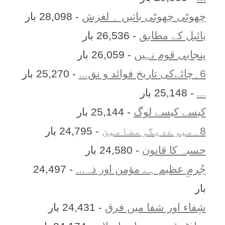
چھوٹی چھوٹی باتیں ۔ لغزش
- 28,098 بار
بائبل کے مطابق
- 26,536 بار
پنجابی قوم نہیں
- 26,059 بار
6۔چائےکی تاریخ فوائد و نق...
- 25,270 بار
...
- 25,148 بار
کیسے کیسے لوگ
- 25,144 بار
8۔میرےدیگرمضامین
- 24,795 بار
حسبہ کا قانون
- 24,580 بار
جُرمِ عظیم ہے مؤمن اور ذہ...
- 24,497
بار
شِفاء اور شفا میں فرق
- 24,431 بار