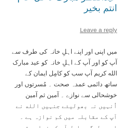
انتم بخیر
Leave a reply
میں اپنی اور اپنے اہلِ خانہ کی طرف سے
آپ کو اور آپ کے اہلِ خانہ کو عيد مبارک
الله کریم آپ سب کو کامِل ایمان کے
ساتھ دائمی عمدہ صحت ۔ مُسرتوں اور
خوشحالی سے نوازے ۔ آمين ثم آمين
اُنہیں نہ بھولیئے جنہیں الله نے
آپ کے مقابلہ میں کم نوازہ ہے ۔
ایسے لوگ دراصل آپ کی زیادہ توجہ