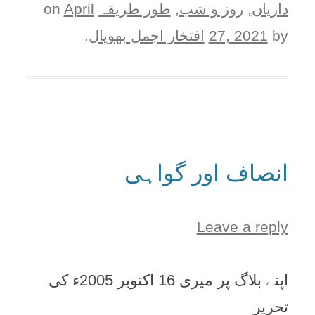
دارياں
,
روز و شب
,
طور طريقہ
on
April
by
27, 2021
افتخار اجمل بھوپال
.
انصاف اور گواہی
Leave a reply
اپنے بلاگ پر میری 16 اکتوبر 2005ء کی
تحریر