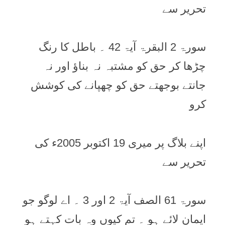
تحریر سے
سورۃ 2 البقرۃ آیۃ 42 ۔ باطل کا رنگ
چڑھا کر حق کو مشتبہ نہ بناؤ اور نہ
جانتے بوجھتے حق کو چھپانے کی کوشش
کرو
اپنے بلاگ پر میری 19 اکتوبر 2005ء کی
تحریر سے
سورۃ 61 الصف آیۃ 2 اور 3 ۔ اے لوگو جو
ایمان لائے ہو ۔ تم کیوں وہ بات کہتے ہو