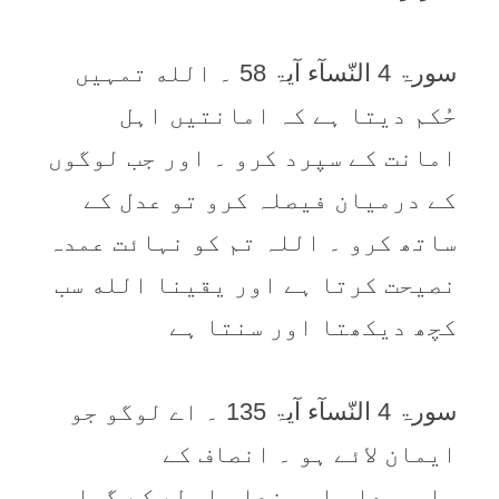
سورۃ 4 النّسآء آیۃ 58 ۔ الله تمہیں
حُکم دیتا ہے کہ امانتیں اہل
امانت کے سپرد کرو ۔ اور جب لوگوں
کے درمیان فیصلہ کرو تو عدل کے
ساتھ کرو ۔ اللہ تم کو نہائت عمدہ
نصیحت کرتا ہے اور یقینا الله سب
کچھ دیکھتا اور سنتا ہے
سورۃ 4 النّسآء آیۃ 135 ۔ اے لوگو جو
ایمان لائے ہو ۔ انصاف کے
علمبردار اور خدا واسطے کے گواہ