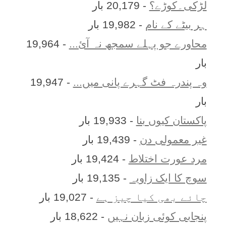
لڑکی۔کوڑے؟
- 20,179 بار
ہر بيٹے کے نام
- 19,982 بار
محاورے جو پہلے سمجھ نہ آئ...
- 19,964
بار
وہ پندرہ فٹ گہرے پانی میں...
- 19,947
بار
پاکستان کیوں بنا
- 19,933 بار
غیر معمولی دن
- 19,439 بار
مرد عورت اختلاط
- 19,424 بار
سوچ کا ایک زاویہ
- 19,135 بار
چائے بھی کیا چیز ہے
- 19,027 بار
پنجابی کوئی زبان نہیں
- 18,622 بار