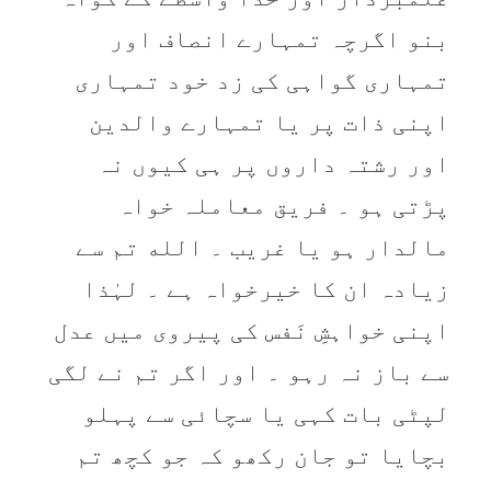
بنو اگرچہ تمہارے انصاف اور
تمہاری گواہی کی زد خود تمہاری
اپنی ذات پر یا تمہارے والدین
اور رشتہ داروں پر ہی کیوں نہ
پڑتی ہو ۔ فریق معاملہ خواہ
مالدار ہو یا غریب ۔ الله تم سے
زیادہ ان کا خیرخواہ ہے ۔ لہٰذا
اپنی خواہشِ نَفس کی پیروی میں عدل
سے باز نہ رہو ۔ اور اگر تم نے لگی
لپٹی بات کہی یا سچائی سے پہلو
بچایا تو جان رکھو کہ جو کچھ تم