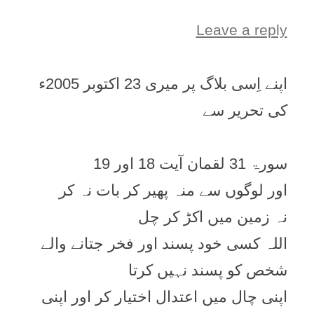
Leave a reply
اپنے اِسی بلاگ پر میری 23 اکتوبر 2005ء
کی تحریر سے
سورۃ 31 لقمان آیت 18 اور 19
اور لوگوں سے منہ پھیر کر بات نہ کر
نہ زمین میں اکڑ کر چل
اللہ کسی خود پسند اور فخر جتانے والے
شخص کو پسند نہیں کرتا
اپنی چال میں اعتدال اختیار کر اور اپنی