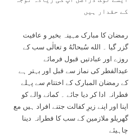
کے حقدار ہیں
رمضان کا مبارک مہینہ بخیر و عافیت
گزر گیا ۔ الله سُبحانُهُ و تعالٰی سب کے
روزے اور عبادتيں قبول فرمائے
عیدالفطر کی نماز سے قبل اور بہتر ہے
کے رمضان المبارک کے اختتام سے پہلے
فطرانہ ادا کر دیا جائے ۔ کمانے والے کو
اپنا اور اپنے زیرِ کفالت جتنے افراد ہیں مع
گھریلو ملازمین کے سب کا فطرانہ دینا
چاہیئے