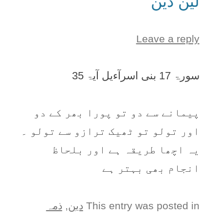
لین دین
Leave a reply
سورۃ 17 بنی اسرآءیل آیۃ 35
پیمانے سے دو تو پورا بھر کے دو
اور تولو تو ٹھیک ترازو سے تولو ۔
یہ اچھا طریقہ ہے اور بلحاظ
انجام بھی بہتر ہے
This entry was posted in
دین
,
ذمہ