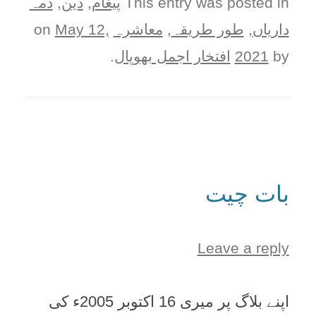
This entry was posted in
پيغام
,
دین
,
ذمہ
دارياں
,
طور طريقہ
,
معاشرہ
on
May 12,
by
2021
افتخار اجمل بھوپال
.
بات چیت
Leave a reply
اپنے بلاگ پر میری 16 اکتوبر 2005ء کی