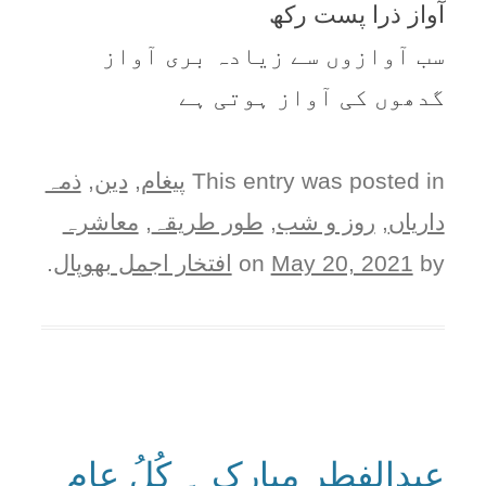
آواز ذرا پست رکھ
سب آوازوں سے زیادہ بری آواز
گدھوں کی آواز ہوتی ہے
This entry was posted in
پيغام
,
دین
,
ذمہ
دارياں
,
روز و شب
,
طور طريقہ
,
معاشرہ
by
May 20, 2021
on
افتخار اجمل بھوپال
.
عیدالفطر مبارک ۔ کُلُ عام