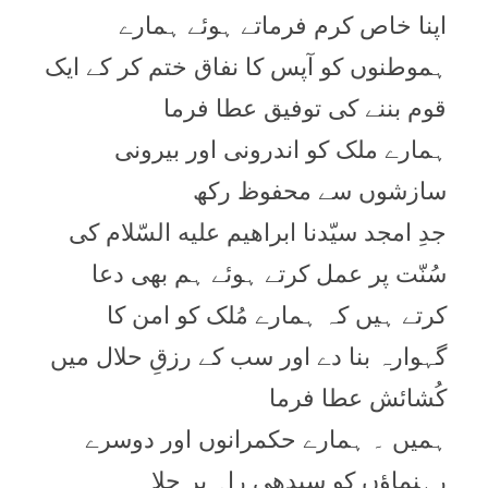
اپنا خاص کرم فرماتے ہوئے ہمارے
ہموطنوں کو آپس کا نفاق ختم کر کے ایک
قوم بننے کی توفیق عطا فرما
ہمارے ملک کو اندرونی اور بیرونی
سازشوں سے محفوظ رکھ
جدِ امجد سیّدنا ابراھیم علیه السّلام کی
سُنّت پر عمل کرتے ہوئے ہم بھی دعا
کرتے ہیں کہ ہمارے مُلک کو امن کا
گہوارہ بنا دے اور سب کے رزقِ حلال میں
کُشائش عطا فرما
ہمیں ۔ ہمارے حکمرانوں اور دوسرے
رہنماؤں کو سیدھی راہ پر چلا