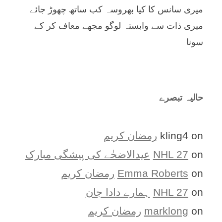
میری سانس کا کیا بھروسہ کب ساتھ چھوڑ جائے
میری ذات سے وابستہ لوگو مجھے معاف کر کے
سونا
حالیہ تبصرے
on
kling4
رمضان کریم
on
NHL 27
عیدالاضحٰے کی پیشگی مبارک
on
Emma Roberts
رمضان کریم
on
NHL 27
ہمارے دادا جان
on
marklong
رمضان کریم