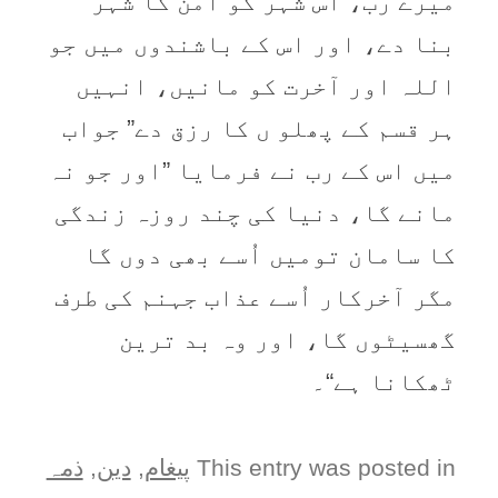
میرے رب، اس شہر کو امن کا شہر
بنا دے، اور اس کے باشندوں میں جو
اللہ اور آخرت کو مانیں، انہیں
ہر قسم کے پھلو ں کا رزق دے” جواب
میں اس کے رب نے فرمایا ”اور جو نہ
مانے گا، دنیا کی چند روزہ زندگی
کا سامان تومیں اُسے بھی دوں گا
مگر آخرکار اُسے عذاب جہنم کی طرف
گھسیٹوں گا، اور وہ بد ترین
ٹھکانا ہے“۔
This entry was posted in
پيغام
,
دین
,
ذمہ