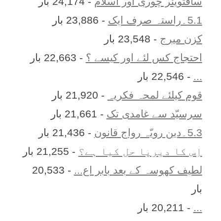
سافٹویئر چوری اور اسلام
- 24,174 بار
5.1۔راستہ صرف ایک
- 23,886 بار
کزن ميرج
- 23,548 بار
احتجاج کس لئے اور کیسے ؟
- 22,663 بار
...
- 22,546 بار
قوم کیلئے لمحہ فکریہ
- 21,920 بار
سرسیّد سے غامدی تک
- 21,661 بار
5.3۔دین رویّہ رواج قانون
- 21,436 بار
اِس کا ديرپا حل کيا ہے؟
- 21,255 بار
لطیف کھوسہ کے بعد بابر اع...
- 20,533
بار
...
- 20,211 بار