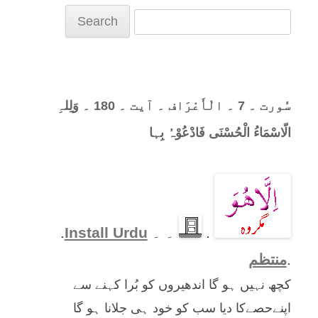
Search
for:
سُورت ۔ 7 ۔ الْأَعْرَاف ۔ آیت ۔ 180 ۔ وَلِلہِ
الّاسْمَاءُ الْحُسْنَی فَادْعُوْہُ بِہا
.
۔ ۔
Install Urdu
.
.
منتظم
کچھ نہیں ہو گا اندھیروں کو بُرا کہنے سے
اپنےحصےکا دیا سب کو خود ہی جلانا ہو گا