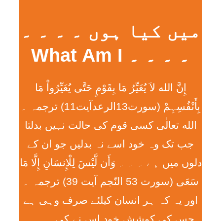
میں کیا ہوں ۔ ۔ ۔ ۔
۔ ۔ ۔ ۔ What Am I
إِنَّ الله لاَ يُغَيِّرُ مَا بِقَوْمٍ حَتَّی يُغَيِّرُواْ مَا
بِأَنْفُسِہِمْ (سورت13الرعدآیت11) ترجمہ ۔
الله تعالٰی کسی قوم کی حالت نہیں بدلتا
جب تک وہ خود اسے نہ بدلیں جو ان کے
دلوں میں ہے ۔ ۔ ۔ وَأَن لَّيْسَ لِلْإِنسَانِ إِلَّا مَا
سَعَی (سورت 53 النّجم آیت 39) ترجمہ ۔
اور یہ کہ ہر انسان کیلئے صرف وہی ہے
جس کی کوشش خود اس نے کی ۔ ۔ ۔