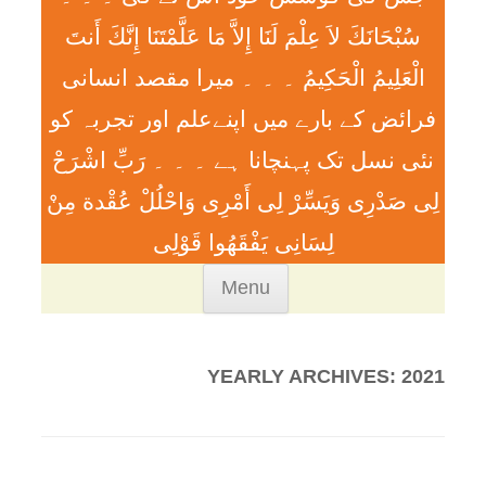
سُبْحَانَكَ لاَ عِلْمَ لَنَا إِلاَّ مَا عَلَّمْتَنَا إِنَّكَ أَنتَ
الْعَلِيمُ الْحَكِيمُ ۔ ۔ ۔ ميرا مقصد انسانی
فرائض کے بارے میں اپنےعلم اور تجربہ کو
نئی نسل تک پہنچانا ہے ۔ ۔ ۔ رَبِّ اشْرَحْ
لِی صَدْرِی وَيَسِّرْ لِی أَمْرِی وَاحْلُلْ عُقْدة مِنْ
لِسَانِی يَفْقَھُوا قَوْلِی
Skip
Menu
to
content
YEARLY ARCHIVES:
2021