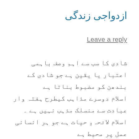
ازدواجی زندگی
Leave a reply
شادی کا سب سے اہم وصف باہمی
اعتبار یا یقین ہے جو شادی کے
بندھن کو مضبوط بناتا ہے
اسلام دوسرے مذاہب کیطرح ہفتہ وار
عبادت سے منسلک مذہب نہیں ہے ۔
اسلام لائحہءِ حیات ہے جو ہر انسانی
عمل پر محیط ہے