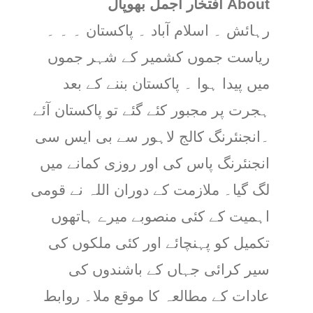
About افتخار اجمل بھوپال
رہائش ۔ اسلام آباد ۔ پاکستان ۔ ۔ ۔
ریاست جموں کشمیر کے شہر جموں
میں پیدا ہوا ۔ پاکستان بننے کے بعد
ہجرت پر مجبور کئے گئے تو پاکستان آئے
۔انجنئرنگ کالج لاہور سے بی ایس سی
انجنئرنگ پاس کی اور روزی کمانے میں
لگ گیا۔ ملازمت کے دوران اللہ نے قومی
اہمیت کے کئی منصوبے میرے ہاتھوں
تکمیل کو پہنچائے اور کئی ملکوں کی
سیر کرائی جہاں کے باشندوں کی
عادات کے مطالعہ کا موقع ملا۔ روابط