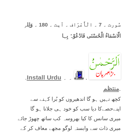
سُورت ۔ 7 ۔ الْأَعْرَاف ۔ آیت ۔ 180 ۔ وَلِلہِ
الّاسْمَاءُ الْحُسْنَی فَادْعُوْہُ بِہا
.
۔ ۔
Install Urdu
.
.
منتظم
کچھ نہیں ہو گا اندھیروں کو بُرا کہنے سے
اپنےحصےکا دیا سب کو خود ہی جلانا ہو گا
میری سانس کا کیا بھروسہ کب ساتھ چھوڑ جائے
میری ذات سے وابستہ لوگو مجھے معاف کر کے