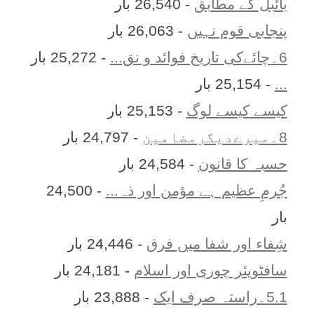
بائبل کے مطابق
- 26,540 بار
پنجابی قوم نہیں
- 26,063 بار
6۔چائےکی تاریخ فوائد و نق...
- 25,272 بار
...
- 25,154 بار
کیسے کیسے لوگ
- 25,153 بار
8۔میرےدیگرمضامین
- 24,797 بار
حسبہ کا قانون
- 24,584 بار
جُرمِ عظیم ہے مؤمن اور ذہ...
- 24,500
بار
شِفاء اور شفا میں فرق
- 24,446 بار
سافٹویئر چوری اور اسلام
- 24,181 بار
5.1۔راستہ صرف ایک
- 23,888 بار