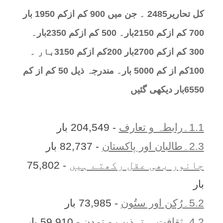
کل تحارير2485 ۔ جن میں 900 کم ازکم 1950 بار
700 کم ازکم 2150بار۔ 500 کم ازکم 2350بار۔
300 کم ازکم 2700بار 200کم ازکم 3150بار ۔
100کم از کم 5000 بار۔ مندرجہ ذیل 50 کم از کم
6550بار دیکھی گئیں
1.1۔رابطہ و تعارف
- 204,549 بار
2.3۔طالبان اور پاکستان
- 82,737 بار
جانور بھی عقل رکھتے ہیں
- 75,802
بار
5.2۔رُکن اور ستُون
- 73,985 بار
4.2. ثقافت ۔ تہذیب و تمدن
- 59,910 بار