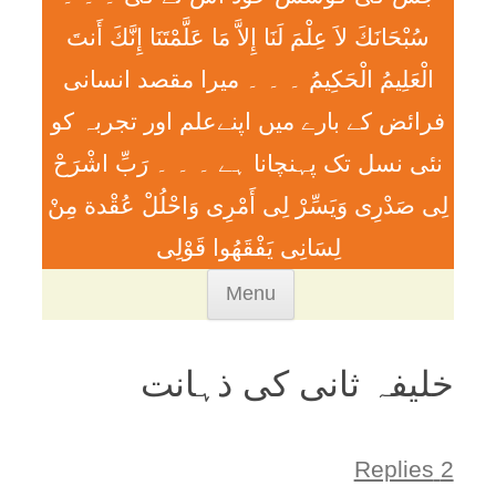
سُبْحَانَكَ لاَ عِلْمَ لَنَا إِلاَّ مَا عَلَّمْتَنَا إِنَّكَ أَنتَ
الْعَلِيمُ الْحَكِيمُ ۔ ۔ ۔ ميرا مقصد انسانی
فرائض کے بارے میں اپنےعلم اور تجربہ کو
نئی نسل تک پہنچانا ہے ۔ ۔ ۔ رَبِّ اشْرَحْ
لِی صَدْرِی وَيَسِّرْ لِی أَمْرِی وَاحْلُلْ عُقْدة مِنْ
لِسَانِی يَفْقَھُوا قَوْلِی
Skip
Menu
to
content
خلیفہ ثانی کی ذہانت
2 Replies