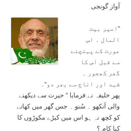
آواز گونجی
”امیر بیت
المال ۔ اس
عورت کے پہنچنے
سے قبل اس کا
گھر کھجور ۔
شہد اور اناج سے بھر دو“۔
پھر خلیفہ نے فرمایا ” حیرت سے دیکھنے
والی آنکھو ۔ سُنو ۔ جس گھر میں کھانے
کو کچھ نہ ہو اس میں کیڑے مکوڑوں کا
کیا کام ؟