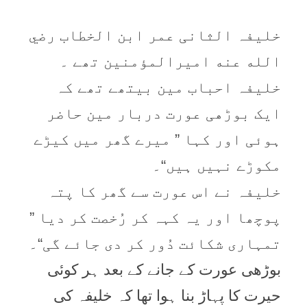
خلیفہ الثانی عمر ابن الخطاب رضي
الله عنه امیرالمؤمنین تھے ۔
خلیفہ احباب مین بیتھے تھے کہ
ایک بوڑھی عورت دربار مین حاضر
ہوئی اور کہا ” میرے گھر میں کیڑے
مکوڑے نہیں ہیں“۔
خلیفہ نے اس عورت سے گھر کا پتہ
پوچھا اور یہ کہہ کر رُخصت کر دیا ”
تمہاری شکائت دُور کر دی جائے گی“۔
بوڑھی عورت کے جانے کے بعد ہر کوئی
حیرت کا پہاڑ بنا ہوا تھا کہ خلیفہ کی