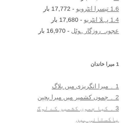
1.6 تیسرا انٹرویو
- 17,772 بار
1.4 پہلا انٹریو
- 17,680 بار
عجوبہ روزگارہوٹل
- 16,970 بار
1 ميرا خاندان
1 ۔ ميرا انگريزی ميں بلاگ
2 ۔ جموں کشمیر میں میرا بچپن
3 ۔ کیا جموں کشمیر کے لوگ
پاکستانی ہیں