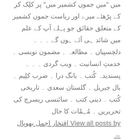
میں "میں جموں کشمیر میں" پر کلِک کر
کے پڑھئے میرے اور ریاست جموں کشمیر
کے متعلق حقائق جو پہلے آپ کے علم
میں شائد ہی آئے ہوں گے ۔ ۔ ۔
دلچسپیاں ۔ مطالعہ ۔ مضمون نویسی ۔
خدمتِ انسانیت ۔ ویب گردی ۔ ۔ ۔
پسندیدہ کُتب ۔ بانگ درا ۔ ضرب کلِیم ۔
بال جبریل ۔ گلستان سعدی ۔ تاریخی
کُتب ۔ دینی کتب ۔ سائنسی ریسرچ کی
تحریریں ۔ مُہمْات کا حال
View all posts by افتخار اجمل بھوپال
→