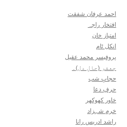
احمد عرفان شفقت
افتخار راجہ
امتياز خان
انکل ٹام
پروفیسر محمد عقیل
جعفر (حالِ دل)۔
حجابِ شب
حرفِ دعا
خاور کھوکھر
خرم شہزاد
راشد ادریس رانا