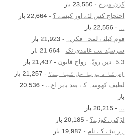
کزن ميرج
- 23,550 بار
احتجاج کس لئے اور کیسے ؟
- 22,664 بار
...
- 22,556 بار
قوم کیلئے لمحہ فکریہ
- 21,923 بار
سرسیّد سے غامدی تک
- 21,664 بار
5.3۔دین رویّہ رواج قانون
- 21,437 بار
اِس کا ديرپا حل کيا ہے؟
- 21,257 بار
لطیف کھوسہ کے بعد بابر اع...
- 20,536
بار
...
- 20,215 بار
لڑکی۔کوڑے؟
- 20,185 بار
ہر بيٹے کے نام
- 19,987 بار