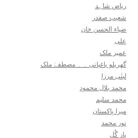
ریاض شاہد
شعيب صفدر
ضیاء الحسن خان
علی
عمیر ملک
گھریلو باغبانی ۔ ۔ مصطفےٰ ملک
لبنٰی مرزا
محمد بلال محمود
محمد سلیم
میرا پاکستان
نور محمد
یاز گُل