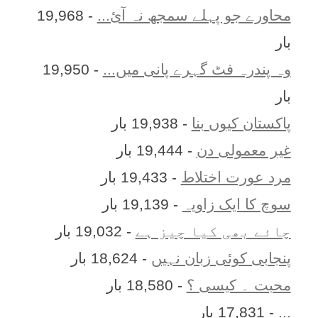
محاورے جو پہلے سمجھ نہ آئ...
- 19,968
بار
وہ پندرہ فٹ گہرے پانی میں...
- 19,950
بار
پاکستان کیوں بنا
- 19,938 بار
غیر معمولی دن
- 19,444 بار
مرد عورت اختلاط
- 19,433 بار
سوچ کا ایک زاویہ
- 19,139 بار
چائے بھی کیا چیز ہے
- 19,032 بار
پنجابی کوئی زبان نہیں
- 18,624 بار
محبت ۔ کیسی ؟
- 18,580 بار
...
- 17,831 بار