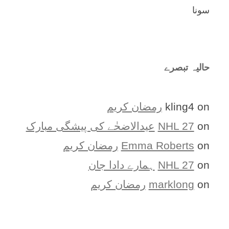
سونا
حالیہ تبصرے
on
kling4
رمضان کریم
on
NHL 27
عیدالاضحٰے کی پیشگی مبارک
on
Emma Roberts
رمضان کریم
on
NHL 27
ہمارے دادا جان
on
marklong
رمضان کریم