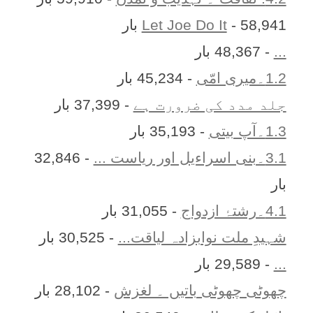
- 58,941 بار
Let Joe Do It
...
- 48,367 بار
1.2۔میری امّی
- 45,234 بار
جلد مدد کی ضرورت ہے
- 37,399 بار
1.3۔آپ بیتی
- 35,193 بار
3.1۔بنی اسراءیل اور ریاست ...
- 32,846
بار
4.1۔رشتۂ ازدواج
- 31,055 بار
شہیدِ ملت نوابزادہ لیاقت...
- 30,525 بار
...
- 29,589 بار
چھوٹی چھوٹی باتیں ۔ لغزش
- 28,102 بار