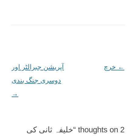
←
Post
خرچ
آپریشن جبرالٹر اور
navigation
دوسری جنگ بندی
→
2 thoughts on “
خلیفہ ثانی کی