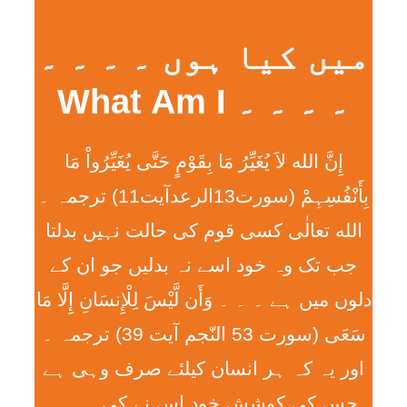
میں کیا ہوں ۔ ۔ ۔ ۔
۔ ۔ ۔ ۔ What Am I
إِنَّ الله لاَ يُغَيِّرُ مَا بِقَوْمٍ حَتَّی يُغَيِّرُواْ مَا
بِأَنْفُسِہِمْ (سورت13الرعدآیت11) ترجمہ ۔
الله تعالٰی کسی قوم کی حالت نہیں بدلتا
جب تک وہ خود اسے نہ بدلیں جو ان کے
دلوں میں ہے ۔ ۔ ۔ وَأَن لَّيْسَ لِلْإِنسَانِ إِلَّا مَا
سَعَی (سورت 53 النّجم آیت 39) ترجمہ ۔
اور یہ کہ ہر انسان کیلئے صرف وہی ہے
جس کی کوشش خود اس نے کی ۔ ۔ ۔