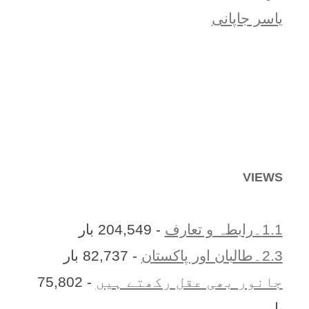
یاسر جاپانی
VIEWS
1.1۔رابطہ و تعارف
- 204,549 بار
2.3۔طالبان اور پاکستان
- 82,737 بار
جانور بھی عقل رکھتے ہیں
- 75,802
بار