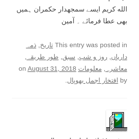
الله کریم ایسے سمجھدار حکمران ہمیں
بھی عطا فرمائے ۔ آمین
This entry was posted in
تاریخ
,
ذمہ
دارياں
,
روز و شب
,
سبق
,
طور طريقہ
,
معاشرہ
,
معلومات
on
August 31, 2018
by
افتخار اجمل بھوپال
.