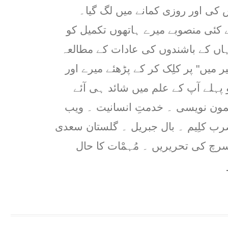
کی اور روزی کمانے میں لگ گیا۔
 کئی منصوبے میرے ہاتھوں تکمیل کو
ہاں کے باشندوں کی عادات کے مطالعہ
 میں" پر کلِک کر کے پڑھئے میرے اور
ہلے آپ کے علم میں شائد ہی آئے
مون نویسی ۔ خدمتِ انسانیت ۔ ویب
ضرب کلِیم ۔ بال جبریل ۔ گلستان سعدی
رچ کی تحریریں ۔ مُہمْات کا حال