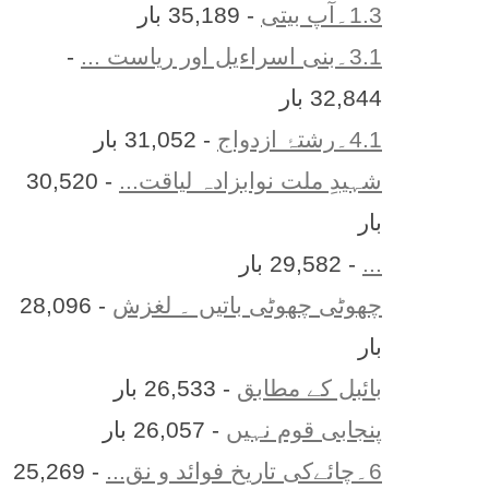
1.3۔آپ بیتی
- 35,189 بار
3.1۔بنی اسراءیل اور ریاست ...
-
32,844 بار
4.1۔رشتۂ ازدواج
- 31,052 بار
شہیدِ ملت نوابزادہ لیاقت...
- 30,520
بار
...
- 29,582 بار
چھوٹی چھوٹی باتیں ۔ لغزش
- 28,096
بار
بائبل کے مطابق
- 26,533 بار
پنجابی قوم نہیں
- 26,057 بار
6۔چائےکی تاریخ فوائد و نق...
- 25,269