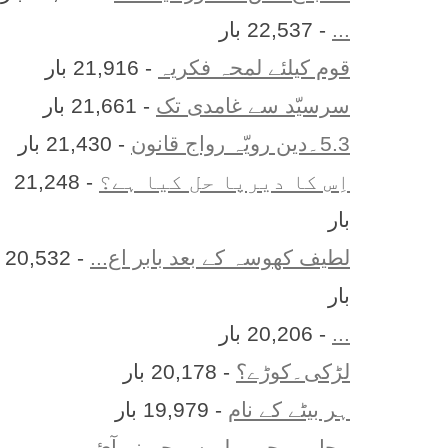
...
- 22,537 بار
قوم کیلئے لمحہ فکریہ
- 21,916 بار
سرسیّد سے غامدی تک
- 21,661 بار
5.3۔دین رویّہ رواج قانون
- 21,430 بار
اِس کا ديرپا حل کيا ہے؟
- 21,248
بار
لطیف کھوسہ کے بعد بابر اع...
- 20,532
بار
...
- 20,206 بار
لڑکی۔کوڑے؟
- 20,178 بار
ہر بيٹے کے نام
- 19,979 بار
محاورے جو پہلے سمجھ نہ آئ...
-