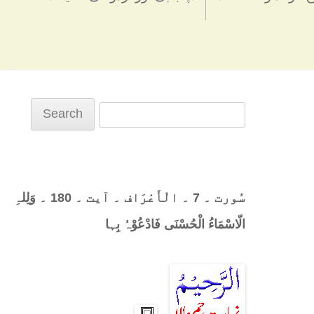
Search
for:
سُورت ۔ 7 ۔ الْأَعْرَاف ۔ آیت ۔ 180 ۔ وَلِلہِ
الّاسْمَاءُ الْحُسْنَی فَادْعُوْہُ بِہا