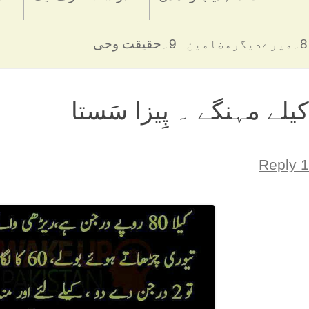
8۔میرےدیگرمضامین
9۔حقیقت وحی
کیلے مہنگے ۔ پِیزا سَستا
1 Reply