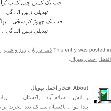
جب تک کہیں چپل کباب بُرا ۔ 
تبدیلی نہیں آئے گی ۔ 
جب تک چھوڑ کر سجّی ۔ بھاگے
تبدیلی نہیں آئے گی ۔ 
This entry was posted in
ذمہ دارياں
,
روز و شب
,
ط
افتخار اجمل بھوپال
.
About افتخار اجمل بھوپال
رہائش ۔ اسلام آباد ۔ پاکستان ۔ ۔ ۔ 
پیدا ہوا ۔ پاکستان بننے کے بعد ہجرت پر م