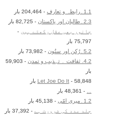
1.1۔رابطہ و تعارف
- 204,464 بار
2.3۔طالبان اور پاکستان
- 82,725 بار
جانور بھی عقل رکھتے ہیں
-
75,797 بار
5.2۔رُکن اور ستُون
- 73,982 بار
4.2. ثقافت ۔ تہذیب و تمدن
- 59,903
بار
- 58,848 بار
Let Joe Do It
...
- 48,361 بار
1.2۔میری امّی
- 45,138 بار
جلد مدد کی ضرورت ہے
- 37,392 بار