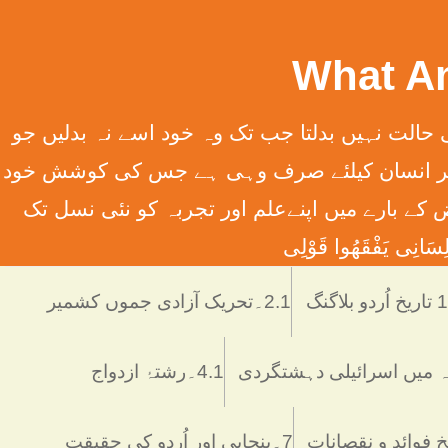
سِہِمْ (سورت13الرعدآیت11) ترجمہ ۔ الله تعالٰی کسی قوم کی حالت نہیں بدلتا جب تک وہ خود اسے نہ بدلیں جو
َانِ إِلَّا مَا سَعَی (سورت 53 النّجم آیت 39) ترجمہ ۔ اور یہ کہ ہر انسان کیلئے صرف وہی ہے جس کی کوشش خود
 انسانی فرائض کے بارے میں اپنےعلم اور تجربہ کو نئی نسل تک
َانِی يَفْقَھُوا قَوْلِی
دو بلاگنگ
2.1۔تحریک آزادی جموں کشمیر
4.1۔رشتۂ ازدواج
7۔پنجابی اور اُردو کی حقیقت