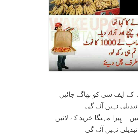
کے ايف سی کو بھاگے جائيں
تبدیلی نہیں آئے گی
۔ پِیزا مہنگا خرید کے لائیں
تبدیلی نہیں آئے گی