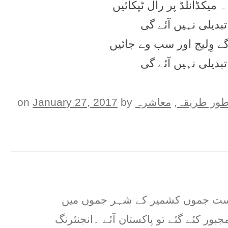
ميکڈانلڈ پر رال ٹپکائیں
تبدیلی نہیں آئے گی
 وِليج اور سب وے جائيں
تبدیلی نہیں آئے گی
ور طريقہ
,
معاشرہ
on
by
January 27, 2017
ریاست جموں کشمیر کے شہر جموں میں
جبور کئے گئے تو پاکستان آئے ۔انجنئرنگ