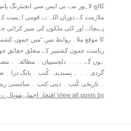
کالج لاہور سے بی ایس سی انجنئرنگ پاس 
ملازمت کے دوران اللہ نے قومی اہمیت کے
پہنچائے اور کئی ملکوں کی سیر کرائی ج
کا موقع ملا۔ روابط میں "میں جموں کشمیر
ریاست جموں کشمیر کے متعلق حقائق جو پ
ہوں گے ۔ ۔ ۔ دلچسپیاں ۔ مطالعہ ۔ مض
گردی ۔ ۔ ۔ پسندیدہ کُتب ۔ بانگ درا ۔ 
۔ تاریخی کُتب ۔ دینی کتب ۔ سائنسی ریس
View all posts by افتخار اجمل بھوپال
→