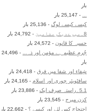
بار
...
- 25,147 بار
کیسے کیسے لوگ
- 25,136 بار
8۔میرےدیگرمضامین
- 24,792 بار
حسبہ کا قانون
- 24,572 بار
جُرمِ عظیم ہے مؤمن اور ذہ...
- 24,496
بار
شِفاء اور شفا میں فرق
- 24,418 بار
سافٹویئر چوری اور اسلام
- 24,165 بار
5.1۔راستہ صرف ایک
- 23,886 بار
کزن ميرج
- 23,545 بار
احتجاج کس لئے اور کیسے ؟
- 22,662 بار