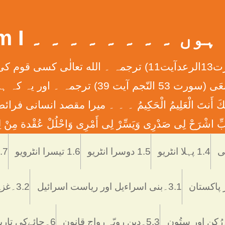
 ۔ ۔ ۔ ۔ ۔ ۔ ۔ ۔ What Am I
إِنَّ الله لاَ يُغَيِّرُ مَا بِقَوْمٍ حَتَّی يُغَيِّرُواْ مَا بِأَنْفُ
ان کے دلوں میں ہے ۔ ۔ ۔ وَأَن لَّيْسَ لِلْإِنس
َّمْتَنَا إِنَّكَ أَنتَ الْعَلِيمُ الْحَكِيمُ ۔ ۔ ۔ ميرا مقصد
ْرَحْ لِی صَدْرِی وَيَسِّرْ لِی أَمْرِی وَاحْلُلْ عُقْدة مِنْ لِس
Skip
to
1.4 پہلا انٹریو
1.5 دوسرا انٹریو
1.6 تیسرا انٹرویو
1.7 تاریخ اُر
content
3.1۔بنی اسراءیل اور ریاست اسرائیل
3.2۔غزہ ميں اسرائيلی دہشتگردی
5.3۔دین رویّہ رواج قانون
6۔چائےکی تاریخ فوائد و نقصانات