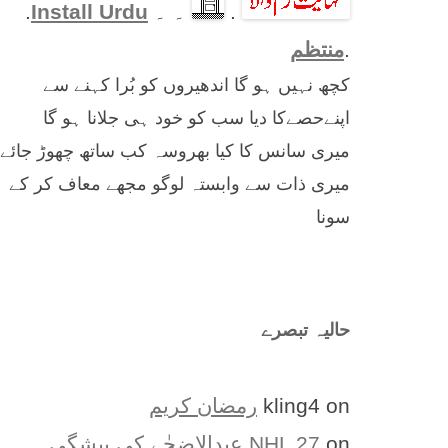
.
۔ ۔
Install Urdu
.
.
منتظم
کچھ نہیں ہو گا اندھیروں کو بُرا کہنے سے
اپنےحصےکا دیا سب کو خود ہی جلانا ہو گا
میری سانس کا کیا بھروسہ کب ساتھ چھوڑ جائے
میری ذات سے وابستہ لوگو مجھے معاف کر کے
سونا
حالیہ تبصرے
on
kling4
رمضان کریم
on
NHL 27
عیدالاضحٰے کی پیشگی