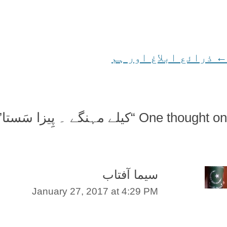
←
Post
ذرائع ابلاغ اور ہم
navigation
One thought on “
کیلے مہنگے ۔ پِیزا سَستا
”
سیما آفتاب
January 27, 2017 at 4:29 PM