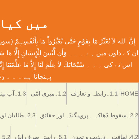
میں کیا ہوں
اس نے کی ۔ ۔ ۔ سُبْحَانَكَ لاَ عِلْمَ لَنَا إِلاَّ مَا عَل
پہنچانا ہے ۔ ۔ ۔ رَبِّ اش
HOME
1.1۔رابطہ و تعارف
1.2۔میری امّی
1.3۔آپ بیتی
2.2۔سقوطِ ڈھاکہ ۔ پروپیگنڈہ اور حقائق
2.3۔طالبان اور پاکستان
4.2. ثقافت ۔ تہذیب و تمدن
5.1۔راستہ صرف ایک
5.2۔رُکن اور ستُون