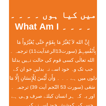
میں کیا ہوں ۔ ۔ ۔ ۔
۔ ۔ ۔ ۔ What Am I
إِنَّ الله لاَ يُغَيِّرُ مَا بِقَوْمٍ حَتَّی يُغَيِّرُواْ مَا
بِأَنْفُسِہِمْ (سورت13الرعدآیت11) ترجمہ ۔
الله تعالٰی کسی قوم کی حالت نہیں بدلتا
جب تک وہ خود اسے نہ بدلیں جو ان کے
دلوں میں ہے ۔ ۔ ۔ وَأَن لَّيْسَ لِلْإِنسَانِ إِلَّا مَا
سَعَی (سورت 53 النّجم آیت 39) ترجمہ ۔
اور یہ کہ ہر انسان کیلئے صرف وہی ہے
جس کی کوشش خود اس نے کی ۔ ۔ ۔