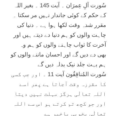
سُورت آلِ عِمرَان ۔ آیت 145 ۔ بغیر اللہ
کے حکم کے کوئی جاندار نہیں مر سکتا ۔
مقرر شدہ وقت لکھا ہوا ہے ۔ دنیا کی
چاہت والوں کو ہم دنیا دے دیتے ہیں اور
آخرت کا ثواب چاہنے والوں کو ہم وہ
بھی دے دیں گے اور احسان ماننے والوں کو
ہم بہت جلد نیک بدلہ دیں گے
سُورت المُناقِقُون آیت 11 ۔ اور جب کسی
کا مقررہ وقت آجاتا ہے پھر اسے
اللہ تعالٰی ہرگز مہلت نہیں دیتا
اور جو کچھ تم کرتے ہو اس سے اللہ
تعالٰی بخوبی باخبر ہے‏