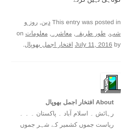
This entry was posted in
دین
,
روز و
شب
,
طور طريقہ
,
معاشرہ
,
معلومات
on
by
July 11, 2016
افتخار اجمل بھوپال
.
About افتخار اجمل بھوپال
رہائش ۔ اسلام آباد ۔ پاکستان ۔ ۔ ۔
ریاست جموں کشمیر کے شہر جموں