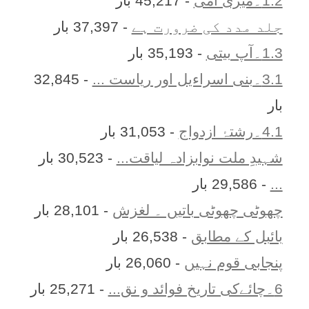
1.2۔میری امّی
- 45,217 بار
جلد مدد کی ضرورت ہے
- 37,397 بار
1.3۔آپ بیتی
- 35,193 بار
3.1۔بنی اسراءیل اور ریاست ...
- 32,845
بار
4.1۔رشتۂ ازدواج
- 31,053 بار
شہیدِ ملت نوابزادہ لیاقت...
- 30,523 بار
...
- 29,586 بار
چھوٹی چھوٹی باتیں ۔ لغزش
- 28,101 بار
بائبل کے مطابق
- 26,538 بار
پنجابی قوم نہیں
- 26,060 بار
6۔چائےکی تاریخ فوائد و نق...
- 25,271 بار