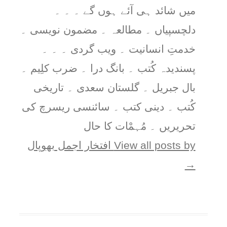
میں شائد ہی آئے ہوں گے ۔ ۔ ۔
دلچسپیاں ۔ مطالعہ ۔ مضمون نویسی ۔
خدمتِ انسانیت ۔ ویب گردی ۔ ۔ ۔
پسندیدہ کُتب ۔ بانگ درا ۔ ضرب کلِیم ۔
بال جبریل ۔ گلستان سعدی ۔ تاریخی
کُتب ۔ دینی کتب ۔ سائنسی ریسرچ کی
تحریریں ۔ مُہمْات کا حال
View all posts by افتخار اجمل بھوپال
→