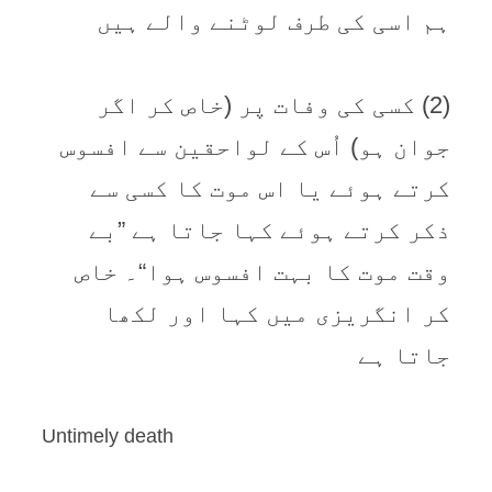
ہم اسی کی طرف لوٹنے والے ہیں
(2) کسی کی وفات پر (خاص کر اگر
جوان ہو) اُس کے لواحقین سے افسوس
کرتے ہوئے یا اس موت کا کسی سے
ذکر کرتے ہوئے کہا جاتا ہے ”بے
وقت موت کا بہت افسوس ہوا“۔ خاص
کر انگریزی میں کہا اور لکھا
جاتا ہے
Untimely death