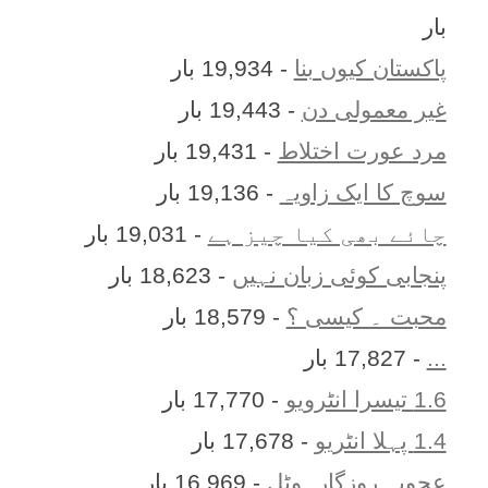
بار
پاکستان کیوں بنا
- 19,934 بار
غیر معمولی دن
- 19,443 بار
مرد عورت اختلاط
- 19,431 بار
سوچ کا ایک زاویہ
- 19,136 بار
چائے بھی کیا چیز ہے
- 19,031 بار
پنجابی کوئی زبان نہیں
- 18,623 بار
محبت ۔ کیسی ؟
- 18,579 بار
...
- 17,827 بار
1.6 تیسرا انٹرویو
- 17,770 بار
1.4 پہلا انٹریو
- 17,678 بار
عجوبہ روزگارہوٹل
- 16,969 بار