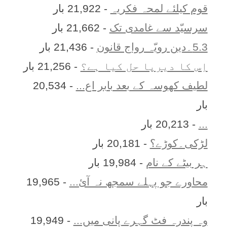
قوم کیلئے لمحہ فکریہ
- 21,922 بار
سرسیّد سے غامدی تک
- 21,662 بار
5.3۔دین رویّہ رواج قانون
- 21,436 بار
اِس کا ديرپا حل کيا ہے؟
- 21,256 بار
لطیف کھوسہ کے بعد بابر اع...
- 20,534
بار
...
- 20,213 بار
لڑکی۔کوڑے؟
- 20,181 بار
ہر بيٹے کے نام
- 19,984 بار
محاورے جو پہلے سمجھ نہ آئ...
- 19,965
بار
وہ پندرہ فٹ گہرے پانی میں...
- 19,949