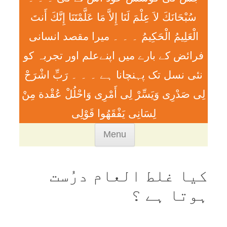
سُبْحَانَكَ لاَ عِلْمَ لَنَا إِلاَّ مَا عَلَّمْتَنَا إِنَّكَ أَنتَ
الْعَلِيمُ الْحَكِيمُ ۔ ۔ ۔ ميرا مقصد انسانی
فرائض کے بارے میں اپنےعلم اور تجربہ کو
نئی نسل تک پہنچانا ہے ۔ ۔ ۔ رَبِّ اشْرَحْ
لِی صَدْرِی وَيَسِّرْ لِی أَمْرِی وَاحْلُلْ عُقْدة مِنْ
لِسَانِی يَفْقَھُوا قَوْلِی
Skip
Menu
to
content
کیا غلط العام درُست
ہوتا ہے ؟