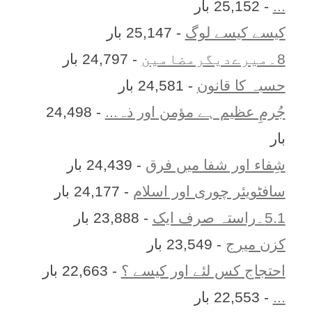
...
- 25,152 بار
کیسے کیسے لوگ
- 25,147 بار
8۔میرےدیگرمضامین
- 24,797 بار
حسبہ کا قانون
- 24,581 بار
جُرمِ عظیم ہے مؤمن اور ذہ...
- 24,498
بار
شِفاء اور شفا میں فرق
- 24,439 بار
سافٹویئر چوری اور اسلام
- 24,177 بار
5.1۔راستہ صرف ایک
- 23,888 بار
کزن ميرج
- 23,549 بار
احتجاج کس لئے اور کیسے ؟
- 22,663 بار
...
- 22,553 بار