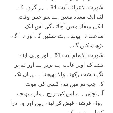
سُورت الاعراف آیت 34 ۔ ہر گروہ کے
لئے ایک معیاد معین ہے سو جس وقت
انکی میعاد معین آجائے گی اس ایک
ساعت نہ پیچھے ہٹ سکیں گے اور نہ آگے
بڑھ سکیں گے۔
سُورت الانعام آیت 61 ۔ اور وہی اپنے
بندے کے اوپر غالب ہے برتر ہے اور تم پر
نگہداشت رکھنے والا بھیجتا ہے یہاں تک
کہ جب تم میں سے کسی کی موت
آپہنچتی ہے، اس کی روح ہمارے بھیجے
ہوئے فرشتے قبض کر لیتے ہیں اور وہ ذرا
کوتاہی نہیں کرتے