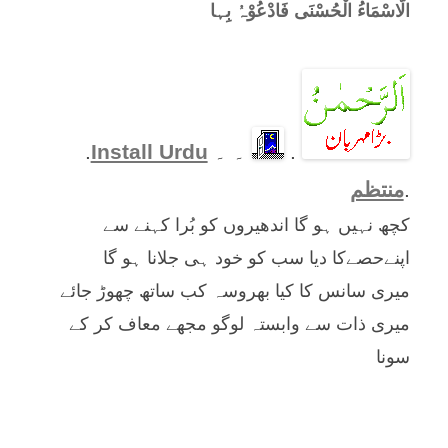
الّاسْمَاءُ الْحُسْنَی فَادْعُوْہُ بِہا
.
۔ ۔
Install Urdu
.
.
منتظم
کچھ نہیں ہو گا اندھیروں کو بُرا کہنے سے
اپنےحصےکا دیا سب کو خود ہی جلانا ہو گا
میری سانس کا کیا بھروسہ کب ساتھ چھوڑ جائے
میری ذات سے وابستہ لوگو مجھے معاف کر کے
سونا