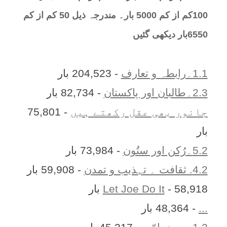
100کم از کم 5000 بار۔ مندرجہ ذیل 50 کم از کم
6550بار دیکھی گئیں
1.1۔رابطہ و تعارف
- 204,523 بار
2.3۔طالبان اور پاکستان
- 82,734 بار
جانور بھی عقل رکھتے ہیں
- 75,801
بار
5.2۔رُکن اور ستُون
- 73,984 بار
4.2. ثقافت ۔ تہذیب و تمدن
- 59,908 بار
- 58,918 بار
Let Joe Do It
...
- 48,364 بار