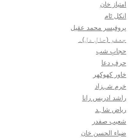
امتياز خان
انکل ٹام
پروفیسر محمد عقیل
جعفر (حالِ دل)۔
حجابِ شب
حرفِ دعا
خاور کھوکھر
خرم شہزاد
راشد ادریس رانا
ریاض شاہد
شعيب صفدر
ضیاء الحسن خان