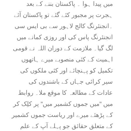
میں پیدا ہوا ۔ پاکستان بننے کے بعد
ہجرت پر مجبور کئے گئے تو پاکستان آئے
۔انجنئرنگ کالج لاہور سے بی ایس سی
انجنئرنگ پاس کی اور روزی کمانے میں
لگ گیا۔ ملازمت کے دوران اللہ نے قومی
اہمیت کے کئی منصوبے میرے ہاتھوں
تکمیل کو پہنچائے اور کئی ملکوں کی
سیر کرائی جہاں کے باشندوں کی
عادات کے مطالعہ کا موقع ملا۔ روابط
میں "میں جموں کشمیر میں" پر کلِک کر
کے پڑھئے میرے اور ریاست جموں کشمیر
کے متعلق حقائق جو پہلے آپ کے علم