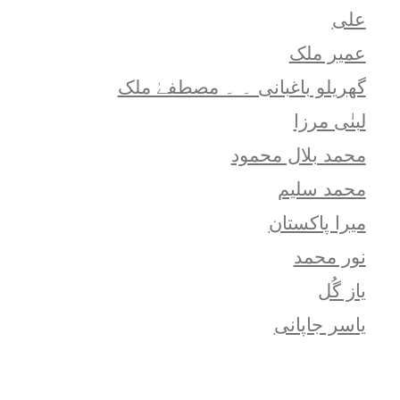
علی
عمیر ملک
گھریلو باغبانی ۔ ۔ مصطفےٰ ملک
لبنٰی مرزا
محمد بلال محمود
محمد سلیم
میرا پاکستان
نور محمد
یاز گُل
یاسر جاپانی