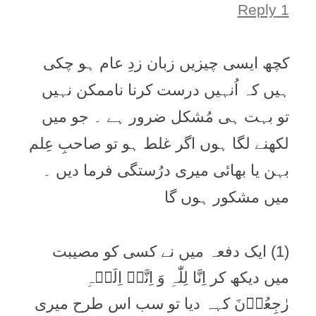
1 Reply
کچھ ایسی چیزیں زبان زدِ عام ہو چکی
ہیں کہ اُنہیں درست کرنا ناممکن نہیں
تو بہت ہی مُشکل ضرور ہے ۔ جو میں
لکھنے لگا ہوں اگر غلط ہو تو صاحبِ عِلم
بہن یا بھائی میری درُستگی فرما دیں ۔
میں مشکور ہوں گا
(1) ایک دفعہ میں نے کسی کو مصیبت
میں دیکھ کر اِنَّا لِلّٰہِ وَ اِنَّاۤ اِلَیۡہِ
رٰجِعُوۡنَ کہہ دیا تو سب اس طرح میری