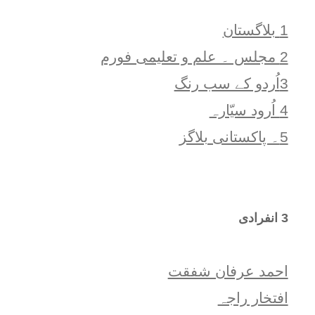
1 بلاگستان
2 مجلس ۔ علم و تعلیمی فورم
3اُردو کے سب رنگ
4 اُرود سیّارہ
5۔ پاکستانی بلاگز
3 انفرادی
احمد عرفان شفقت
افتخار راجہ