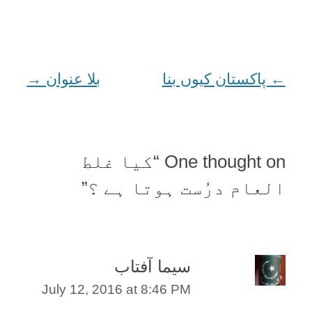
←
Post
پاکستان کیوں بنا
بلا عنوان
→
navigation
One thought on “
کیا غلط
العام درُست ہوتا ہے ؟
”
سیما آفتاب
July 12, 2016 at 8:46 PM