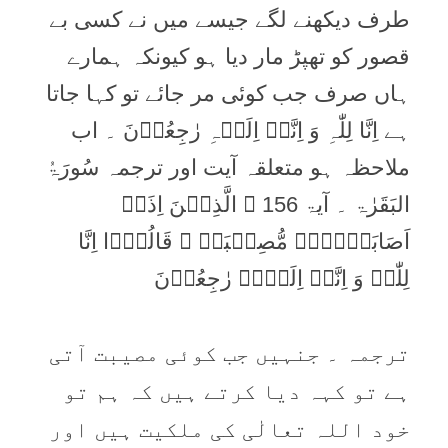
طرف دیکھنے لگے جیسے میں نے کسی بے
قصور کو تھپڑ مار دیا ہو کیونکہ ہمارے
ہاں صرف جب کوئی مر جائے تو کہا جاتا
ہے اِنَّا لِلّٰہِ وَ اِنَّاۤ اِلَیۡہِ رٰجِعُوۡنَ ۔ اب
ملاحظہ ہو متعلقہ آیت اور ترجمہ سُورَۃُ
البَقَرٰۃ ۔ آیۃ 156 ۔ الَّذِیۡنَ اِذَاۤ
اَصَابَتۡہُمۡ مُّصِیۡبَۃٌ ۙ قَالُوۡۤا اِنَّا
لِلّٰہِ وَ اِنَّاۤ اِلَیۡہِ رٰجِعُوۡنَ
ترجمہ ۔ جنہیں جب کوئی مصیبت آتی
ہے تو کہہ دیا کرتے ہیں کہ ہم تو
خود اللہ تعالٰی کی ملکیت ہیں اور