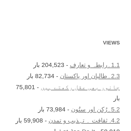
VIEWS
1.1۔رابطہ و تعارف
- 204,523 بار
2.3۔طالبان اور پاکستان
- 82,734 بار
جانور بھی عقل رکھتے ہیں
- 75,801
بار
5.2۔رُکن اور ستُون
- 73,984 بار
4.2. ثقافت ۔ تہذیب و تمدن
- 59,908 بار