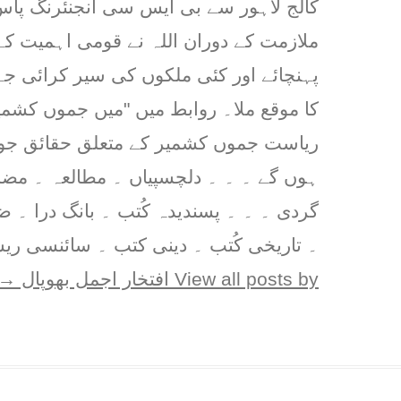
کالج لاہور سے بی ایس سی انجنئرنگ پاس 
ملازمت کے دوران اللہ نے قومی اہمیت کے
پہنچائے اور کئی ملکوں کی سیر کرائی ج
کا موقع ملا۔ روابط میں "میں جموں کشمیر
ریاست جموں کشمیر کے متعلق حقائق جو پ
ہوں گے ۔ ۔ ۔ دلچسپیاں ۔ مطالعہ ۔ مض
گردی ۔ ۔ ۔ پسندیدہ کُتب ۔ بانگ درا ۔ 
۔ تاریخی کُتب ۔ دینی کتب ۔ سائنسی ریس
View all posts by افتخار اجمل بھوپال
→