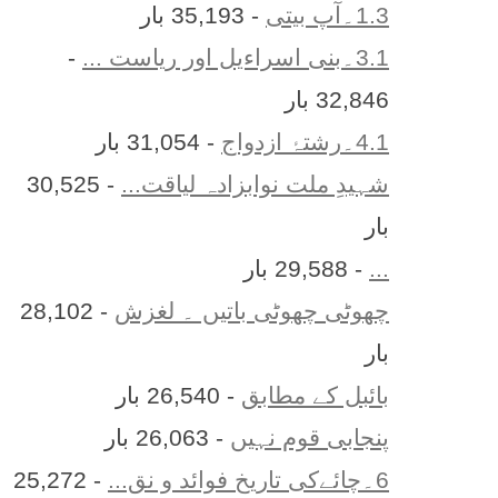
1.3۔آپ بیتی
- 35,193 بار
3.1۔بنی اسراءیل اور ریاست ...
-
32,846 بار
4.1۔رشتۂ ازدواج
- 31,054 بار
شہیدِ ملت نوابزادہ لیاقت...
- 30,525
بار
...
- 29,588 بار
چھوٹی چھوٹی باتیں ۔ لغزش
- 28,102
بار
بائبل کے مطابق
- 26,540 بار
پنجابی قوم نہیں
- 26,063 بار
6۔چائےکی تاریخ فوائد و نق...
- 25,272