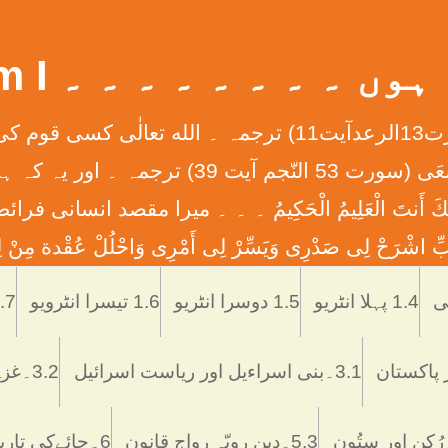
 ۔ ۔ ۔ ۔ ۔ ۔ ۔ ۔ What Am I
إِنَّ الله لاَ يُغَيِّرُ مَا بِقَوْمٍ حَتَّی يُغَيِّرُواْ مَا بِأَنْفُ
ان کے دلوں میں ہے ۔ ۔ ۔ وَأَن لَّيْسَ لِلْإِنس
َّمْتَنَا إِنَّكَ أَنتَ الْعَلِيمُ الْحَكِيمُ ۔ ۔ ۔ ميرا مقصد
ْرَحْ لِی صَدْرِی وَيَسِّرْ لِی أَمْرِی وَاحْلُلْ عُقْدة مِنْ لِس
Skip
to
1.4 پہلا انٹریو
1.5 دوسرا انٹریو
1.6 تیسرا انٹرویو
1.7 تاریخ اُر
content
3.1۔بنی اسراءیل اور ریاست اسرائیل
3.2۔غزہ ميں اسرائيلی دہشتگردی
5.3۔دین رویّہ رواج قانون
6۔چائےکی تاریخ فوائد و نقصانات