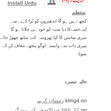
.
۔ ۔
Install Urdu
.
.
منتظم
کچھ نہیں ہو گا اندھیروں کو بُرا کہنے سے
اپنےحصےکا دیا سب کو خود ہی جلانا ہو گا
میری سانس کا کیا بھروسہ کب ساتھ چھوڑ جائے
میری ذات سے وابستہ لوگو مجھے معاف کر کے
سونا
حالیہ تبصرے
on
kling4
رمضان کریم
on
NHL 27
عیدالاضحٰے کی پیشگی