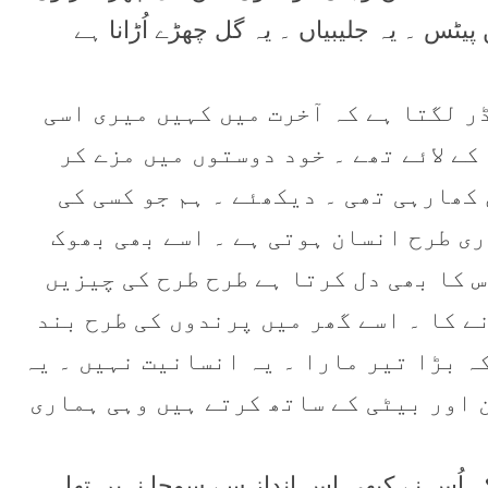
ٹس ۔ یہ جلیبیاں ۔ یہ گل چھڑے اُڑانا ہے
ڈر لگتا ہے کہ آخرت میں کہیں میری اسی
کے لائے تھے ۔ خود دوستوں میں مزے کر
کھارہی تھی ۔ دیکھئے ۔ ہم جو کسی کی
ری طرح انسان ہوتی ہے ۔ اسے بھی بھوک
س کا بھی دل کرتا ہے طرح طرح کی چیزیں
ے کا ۔ اسے گھر میں پرندوں کی طرح بند
کہ بڑا تیر مارا ۔ یہ انسانیت نہیں ۔ یہ
 اور بیٹی کے ساتھ کرتے ہیں وہی ہماری
کہ اُس نے کبھی اس انداز سے سوچا نہیں تھا ۔