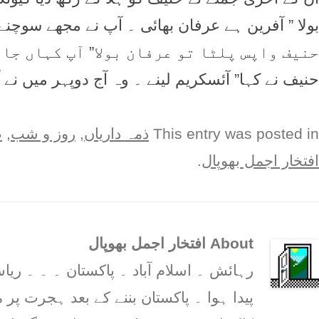
بولا ” آفرین ہے عرفان بھائی ۔ آپ نے مجھے سوچنے کا
حنیف واپس پلٹا تو عرفان بولا” آپ کہاں جا
حنیف نے کہا” آئسکریم لینے ۔ وہ آج دوپہر میں نے
This entry was posted in
ذمہ دارياں
,
روز و شب
,
ط
افتخار اجمل بھوپال
.
About افتخار اجمل بھوپال
رہائش ۔ اسلام آباد ۔ پاکستان ۔ ۔ ۔ 
پیدا ہوا ۔ پاکستان بننے کے بعد ہجرت پر م