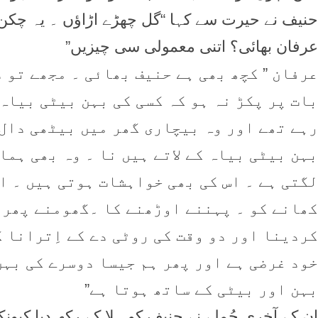
حنیف نے حیرت سے کہا “گل چھڑے اڑاؤں ۔ یہ چکن پی
عرفان بھائی؟ اتنی معمولی سی چیزیں”
عرفان ” کچھ بھی ہے حنیف بھائی ۔ مجھے تو 
بات پر پکڑ نہ ہو کہ کسی کی بہن بیٹی بیاہ 
رہے تھے اور وہ بیچاری گھر میں بیٹھی دال 
بہن بیٹی بیاہ کے لاتے ہیں نا ۔ وہ بھی ہما
لگتی ہے ۔ اس کی بھی خواہشات ہوتی ہیں ۔ ا
کھانے کو ۔ پہننے اوڑھنے کا ۔گھومنے پھرن
کردینا اور دو وقت کی روٹی دے کے اِترانا 
خود غرضی ہے اور پھر ہم جیسا دوسرے کی بہن
بہن اور بیٹی کے ساتھ ہوتا ہے”
ان کے آخری جُملے نے حنیف کو ہلا کے رکھ دیا کیون