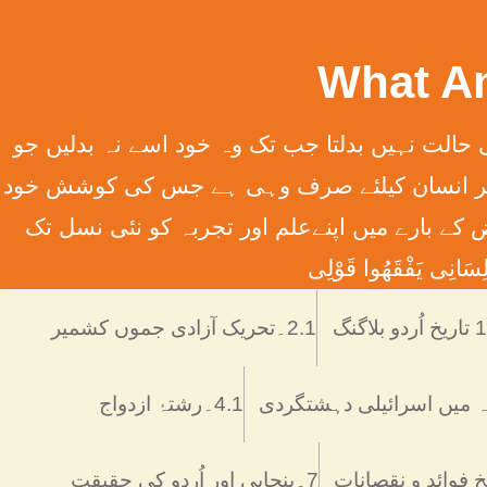
سِہِمْ (سورت13الرعدآیت11) ترجمہ ۔ الله تعالٰی کسی قوم کی حالت نہیں بدلتا جب تک وہ خود اسے نہ بدلیں جو
َانِ إِلَّا مَا سَعَی (سورت 53 النّجم آیت 39) ترجمہ ۔ اور یہ کہ ہر انسان کیلئے صرف وہی ہے جس کی کوشش خود
 انسانی فرائض کے بارے میں اپنےعلم اور تجربہ کو نئی نسل تک
َانِی يَفْقَھُوا قَوْلِی
دو بلاگنگ
2.1۔تحریک آزادی جموں کشمیر
4.1۔رشتۂ ازدواج
7۔پنجابی اور اُردو کی حقیقت