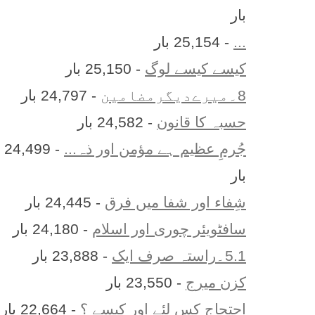
بار
...
- 25,154 بار
کیسے کیسے لوگ
- 25,150 بار
8۔میرےدیگرمضامین
- 24,797 بار
حسبہ کا قانون
- 24,582 بار
جُرمِ عظیم ہے مؤمن اور ذہ...
- 24,499
بار
شِفاء اور شفا میں فرق
- 24,445 بار
سافٹویئر چوری اور اسلام
- 24,180 بار
5.1۔راستہ صرف ایک
- 23,888 بار
کزن ميرج
- 23,550 بار
احتجاج کس لئے اور کیسے ؟
- 22,664 بار