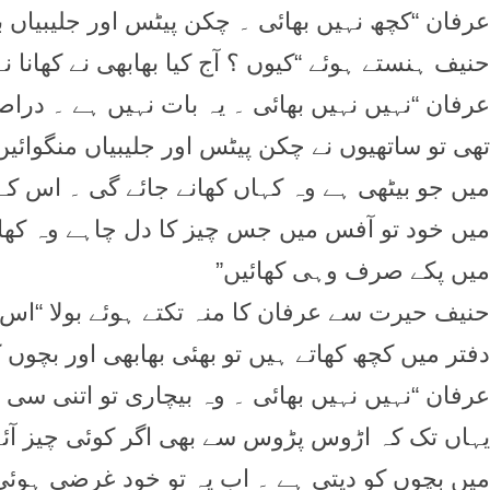
عرفان “کچھ نہیں بھائی ۔ چکن پیٹس اور جلیبیاں بی
حنیف ہنستے ہوئے “کیوں ؟ آج کیا بھابھی نے کھانا نہ
عرفان “نہیں نہیں بھائی ۔ یہ بات نہیں ہے ۔ در
تھی تو ساتھیوں نے چکن پیٹس اور جلیبیاں منگوائیں
میں جو بیٹھی ہے وہ کہاں کھانے جائے گی ۔ اس کے ل
میں خود تو آفس میں جس چیز کا دل چاہے وہ کھال
میں پکے صرف وہی کھائیں”
حنیف حیرت سے عرفان کا منہ تکتے ہوئے بولا “اس 
دفتر میں کچھ کھاتے ہیں تو بھئی بھابھی اور بچوں
عرفان “نہیں نہیں بھائی ۔ وہ بیچاری تو اتنی سی 
یہاں تک کہ اڑوس پڑوس سے بھی اگر کوئی چیز آئے
میں بچوں کو دیتی ہے ۔ اب یہ تو خود غرضی ہوئی