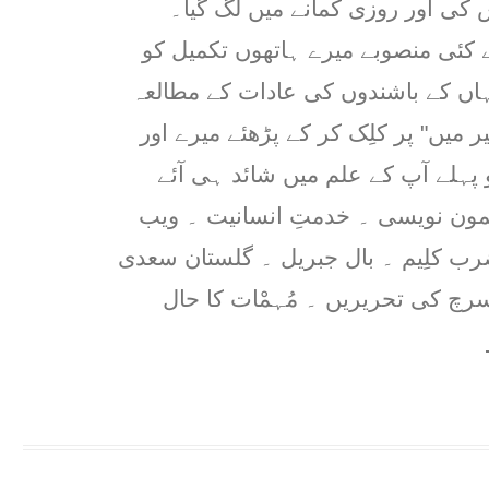
کی اور روزی کمانے میں لگ گیا۔
 کئی منصوبے میرے ہاتھوں تکمیل کو
ہاں کے باشندوں کی عادات کے مطالعہ
 میں" پر کلِک کر کے پڑھئے میرے اور
ہلے آپ کے علم میں شائد ہی آئے
مون نویسی ۔ خدمتِ انسانیت ۔ ویب
ضرب کلِیم ۔ بال جبریل ۔ گلستان سعدی
رچ کی تحریریں ۔ مُہمْات کا حال