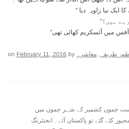
 ایک نیا زاویہ دیا ”
رہے ہیں؟”
 آفس میں آئسکریم کھائی تھی”
ور طريقہ
,
معاشرہ
on
by
February 11, 2016
ریاست جموں کشمیر کے شہر جموں میں
جبور کئے گئے تو پاکستان آئے ۔انجنئرنگ