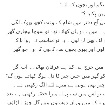
گم اور بچوں کے لئے”
یں پکایا ؟”
اصل آج دفتر میں شام کے وقت کچھ بھوک لگی
 ۔ میں نے وہاں کھائے تھے تو سوچا بیچاری گھر
ئے بھی لے لوں ۔ یہ تو مناسب نہ ہوا نا کہ
وں اور بیوی بچوں سے کہوں کہ وہ جو گھر
میں حرج ہی کیا ہے عرفان بھائی ۔ آپ اگر
 کو گھر میں جس چیز کا دل ہوگا کھاتے ہوں گے”
چیز بھی ہوتی ہے میرے لئے الگ رکھتی ہے ۔
 تو اس میں سے پہلے میرا حصّہ رکھتی ہے بعد
 نا کہ میں وہاں دوستوں میں گل چھڑے اڑاؤں”