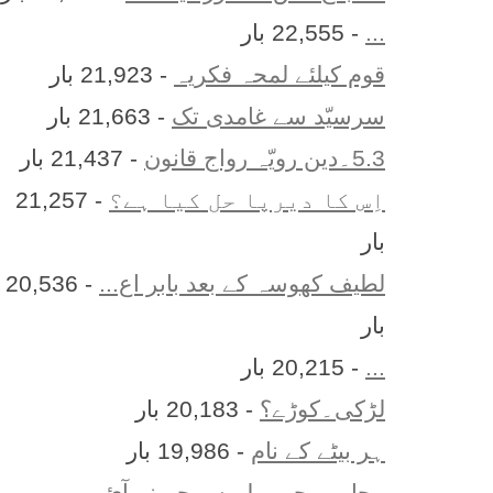
...
- 22,555 بار
قوم کیلئے لمحہ فکریہ
- 21,923 بار
سرسیّد سے غامدی تک
- 21,663 بار
5.3۔دین رویّہ رواج قانون
- 21,437 بار
اِس کا ديرپا حل کيا ہے؟
- 21,257
بار
لطیف کھوسہ کے بعد بابر اع...
- 20,536
بار
...
- 20,215 بار
لڑکی۔کوڑے؟
- 20,183 بار
ہر بيٹے کے نام
- 19,986 بار
محاورے جو پہلے سمجھ نہ آئ...
-