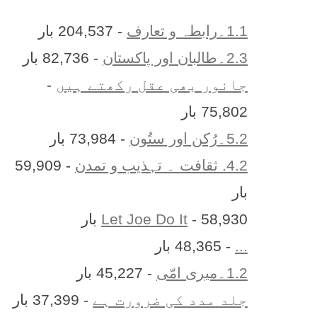
1.1۔رابطہ و تعارف
- 204,537 بار
2.3۔طالبان اور پاکستان
- 82,736 بار
جانور بھی عقل رکھتے ہیں
-
75,802 بار
5.2۔رُکن اور ستُون
- 73,984 بار
4.2. ثقافت ۔ تہذیب و تمدن
- 59,909
بار
- 58,930 بار
Let Joe Do It
...
- 48,365 بار
1.2۔میری امّی
- 45,227 بار
جلد مدد کی ضرورت ہے
- 37,399 بار