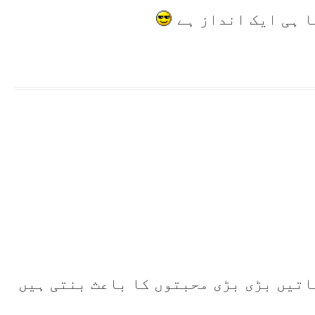
ا ہی ایک انداز ہے
اتیں بڑی بڑی محبتوں کا باعث بنتی ہیں