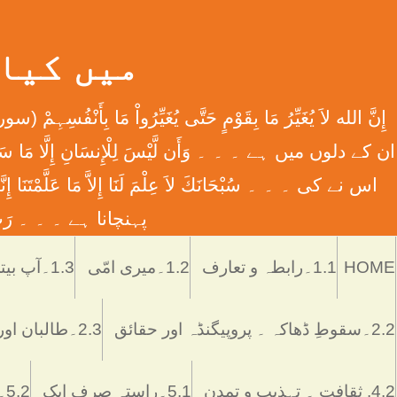
میں کیا ہوں
اس نے کی ۔ ۔ ۔ سُبْحَانَكَ لاَ عِلْمَ لَنَا إِلاَّ مَا عَل
پہنچانا ہے ۔ ۔ ۔ رَبِّ اش
HOME
1.1۔رابطہ و تعارف
1.2۔میری امّی
1.3۔آپ بیتی
2.2۔سقوطِ ڈھاکہ ۔ پروپیگنڈہ اور حقائق
2.3۔طالبان اور پاکستان
4.2. ثقافت ۔ تہذیب و تمدن
5.1۔راستہ صرف ایک
5.2۔رُکن اور ستُون