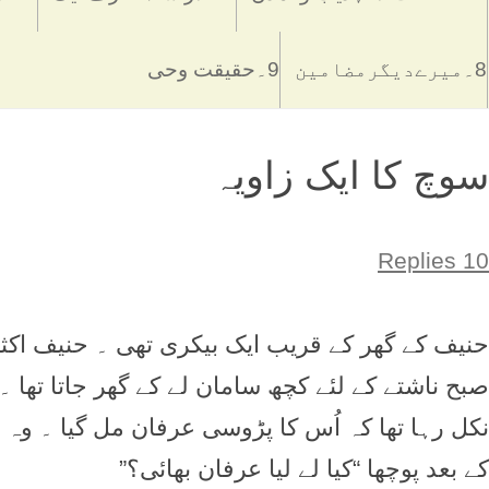
8۔میرےدیگرمضامین
9۔حقیقت وحی
سوچ کا ایک زاویہ
10 Replies
حنیف کے گھر کے قریب ایک بیکری تھی ۔ حنیف اک
صبح ناشتے کے لئے کچھ سامان لے کے گھر جاتا تھا 
نکل رہا تھا کہ اُس کا پڑوسی عرفان مل گیا ۔ وہ ب
کے بعد پوچھا “کیا لے لیا عرفان بھائی؟”