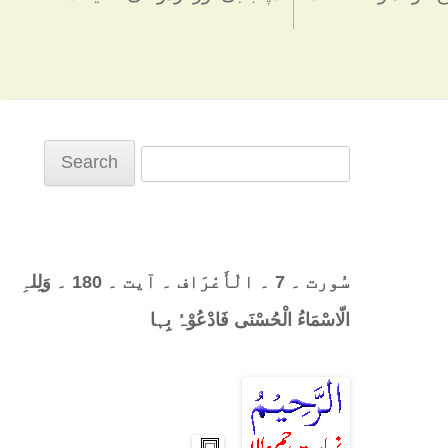
Search
for:
سُورت ۔ 7 ۔ الْأَعْرَاف ۔ آیت ۔ 180 ۔ وَلِلہِ
الّاسْمَاءُ الْحُسْنَی فَادْعُوْہُ بِہا