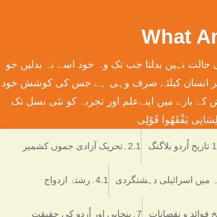
سِہِمْ (سورت13الرعدآیت11) ترجمہ ۔ الله تعالٰی کسی قوم کی حالت نہیں بدلتا جب تک وہ خود اسے نہ بدلیں جو
َانِ إِلَّا مَا سَعَی (سورت 53 النّجم آیت 39) ترجمہ ۔ اور یہ کہ ہر انسان کیلئے صرف وہی ہے جس کی کوشش خود
 انسانی فرائض کے بارے میں اپنےعلم اور تجربہ کو نئی نسل تک
َانِی يَفْقَھُوا قَوْلِی
دو بلاگنگ
2.1۔تحریک آزادی جموں کشمیر
4.1۔رشتۂ ازدواج
7۔پنجابی اور اُردو کی حقیقت