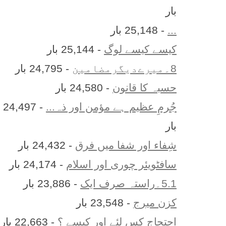
بار
...
- 25,148 بار
کیسے کیسے لوگ
- 25,144 بار
8۔میرےدیگرمضامین
- 24,795 بار
حسبہ کا قانون
- 24,580 بار
جُرمِ عظیم ہے مؤمن اور ذہ...
- 24,497
بار
شِفاء اور شفا میں فرق
- 24,432 بار
سافٹویئر چوری اور اسلام
- 24,174 بار
5.1۔راستہ صرف ایک
- 23,886 بار
کزن ميرج
- 23,548 بار
احتجاج کس لئے اور کیسے ؟
- 22,663 بار