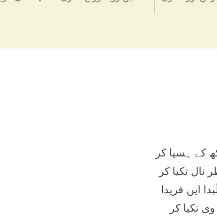
ھ کے ہسیا کر
ظر نال تکیا کر
بدا ایں فریدا
وی تکیا کر