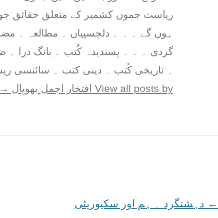
ریاست جموں کشمیر کے متعلق حقائق جو پ
ہوں گے ۔ ۔ ۔ دلچسپیاں ۔ مطالعہ ۔ مض
گردی ۔ ۔ ۔ پسندیدہ کُتب ۔ بانگ درا ۔ 
۔ تاریخی کُتب ۔ دینی کتب ۔ سائنسی ریس
View all posts by افتخار اجمل بھوپال
→
←
Post
دہشتگرد ۔ ہم اور سکیوریٹی