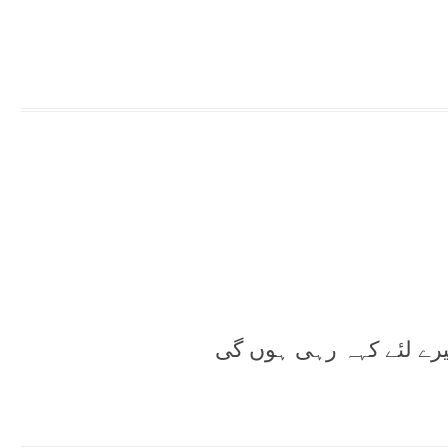
یرے لئے کہہ رہی ہوں گی