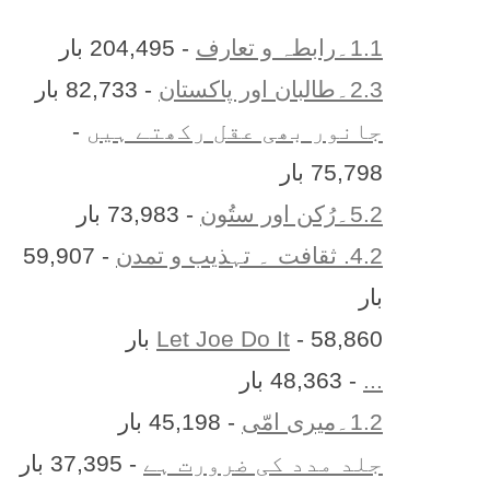
1.1۔رابطہ و تعارف
- 204,495 بار
2.3۔طالبان اور پاکستان
- 82,733 بار
جانور بھی عقل رکھتے ہیں
-
75,798 بار
5.2۔رُکن اور ستُون
- 73,983 بار
4.2. ثقافت ۔ تہذیب و تمدن
- 59,907
بار
- 58,860 بار
Let Joe Do It
...
- 48,363 بار
1.2۔میری امّی
- 45,198 بار
جلد مدد کی ضرورت ہے
- 37,395 بار