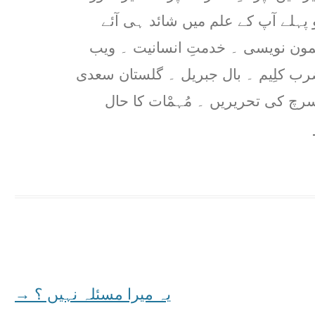
ہلے آپ کے علم میں شائد ہی آئے
مون نویسی ۔ خدمتِ انسانیت ۔ ویب
ضرب کلِیم ۔ بال جبریل ۔ گلستان سعدی
رچ کی تحریریں ۔ مُہمْات کا حال
یہ میرا مسئلہ نہیں ؟
→