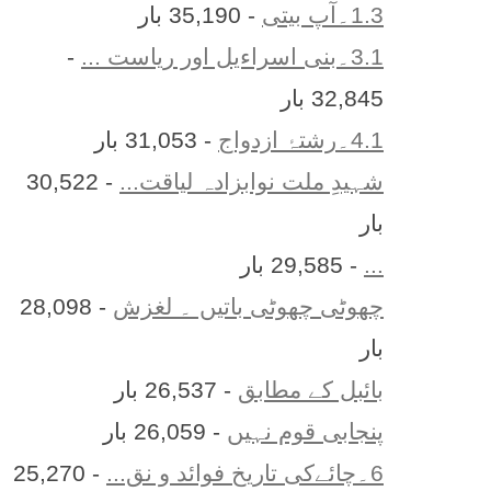
1.3۔آپ بیتی
- 35,190 بار
3.1۔بنی اسراءیل اور ریاست ...
-
32,845 بار
4.1۔رشتۂ ازدواج
- 31,053 بار
شہیدِ ملت نوابزادہ لیاقت...
- 30,522
بار
...
- 29,585 بار
چھوٹی چھوٹی باتیں ۔ لغزش
- 28,098
بار
بائبل کے مطابق
- 26,537 بار
پنجابی قوم نہیں
- 26,059 بار
6۔چائےکی تاریخ فوائد و نق...
- 25,270