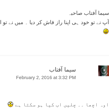
سیما آفتاب صاحبہ
آپ نے تو خود ہی اپنا راز فاش کر دیا ۔ میں نے تو
سیما آفتاب
February 2, 2016 at 3:32 PM
اوہ اچھا ۔۔ چلیں اب کیا ہو سکتا ہے