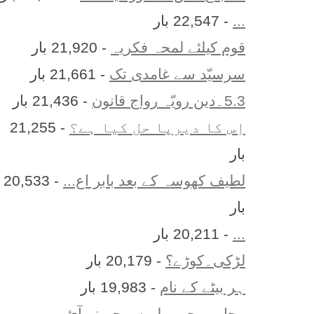
...
- 22,547 بار
قوم کیلئے لمحہ فکریہ
- 21,920 بار
سرسیّد سے غامدی تک
- 21,661 بار
5.3۔دین رویّہ رواج قانون
- 21,436 بار
اِس کا ديرپا حل کيا ہے؟
- 21,255
بار
لطیف کھوسہ کے بعد بابر اع...
- 20,533
بار
...
- 20,211 بار
لڑکی۔کوڑے؟
- 20,179 بار
ہر بيٹے کے نام
- 19,983 بار
محاورے جو پہلے سمجھ نہ آئ...
-