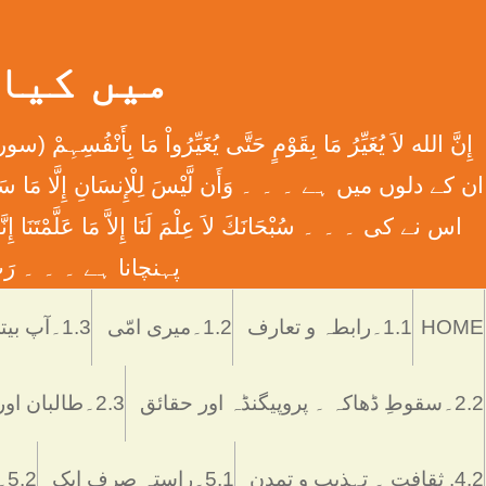
میں کیا ہوں
اس نے کی ۔ ۔ ۔ سُبْحَانَكَ لاَ عِلْمَ لَنَا إِلاَّ مَا عَل
پہنچانا ہے ۔ ۔ ۔ رَبِّ اش
HOME
1.1۔رابطہ و تعارف
1.2۔میری امّی
1.3۔آپ بیتی
2.2۔سقوطِ ڈھاکہ ۔ پروپیگنڈہ اور حقائق
2.3۔طالبان اور پاکستان
4.2. ثقافت ۔ تہذیب و تمدن
5.1۔راستہ صرف ایک
5.2۔رُکن اور ستُون