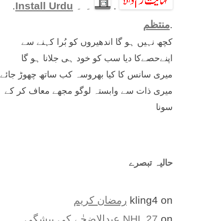
.
۔ ۔
Install Urdu
.
.
منتظم
کچھ نہیں ہو گا اندھیروں کو بُرا کہنے سے
اپنےحصےکا دیا سب کو خود ہی جلانا ہو گا
میری سانس کا کیا بھروسہ کب ساتھ چھوڑ جائے
میری ذات سے وابستہ لوگو مجھے معاف کر کے
سونا
حالیہ تبصرے
on
kling4
رمضان کریم
on
NHL 27
عیدالاضحٰے کی پیشگی