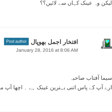
لیکن وہ عینک کہاں سے لائیں؟؟
افتخار اجمل بھوپال
Post author
January 28, 2016 at 8:06 AM
سیما آفتاب صاحبہ
ارے آپ کے پاس اتنی بہترین عینک ہے ۔ اچھا آپ م