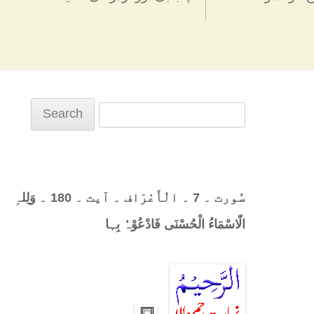
Search
for:
سُورت ۔ 7 ۔ الْأَعْرَاف ۔ آیت ۔ 180 ۔ وَلِلہِ
الّاسْمَاءُ الْحُسْنَی فَادْعُوْہُ بِہا