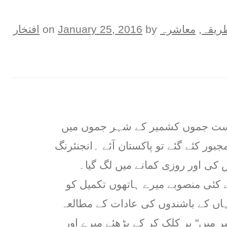
ريقہ
,
معاشرہ
on
by
January 25, 2016
افتخار
ریاست جموں کشمیر کے شہر جموں میں
جبور کئے گئے تو پاکستان آئے ۔انجنئرنگ
کی اور روزی کمانے میں لگ گیا۔
 کئی منصوبے میرے ہاتھوں تکمیل کو
ہاں کے باشندوں کی عادات کے مطالعہ
 میں" پر کلِک کر کے پڑھئے میرے اور