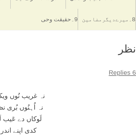
8۔میرےدیگرمضامین
9۔حقیقت وحی
نظر
6 Replies
نہ غریب نُوں ویک
نہ اُہنُوں بُری ن
لَوکاں دے عَیب لَ
کدی اپنے اندر 