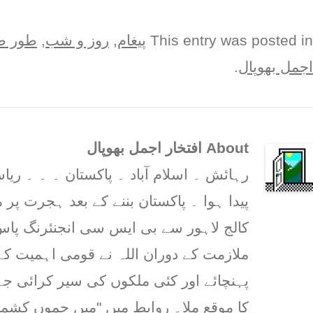
This entry was posted in
پيغام
,
روز و شب
,
طور ط
اجمل بھوپال
.
About افتخار اجمل بھوپال
رہائش ۔ اسلام آباد ۔ پاکستان ۔ ۔ ۔ 
پیدا ہوا ۔ پاکستان بننے کے بعد ہجرت پر م
کالج لاہور سے بی ایس سی انجنئرنگ پاس 
ملازمت کے دوران اللہ نے قومی اہمیت کے
پہنچائے اور کئی ملکوں کی سیر کرائی ج
کا موقع ملا۔ روابط میں "میں جموں کشمیر