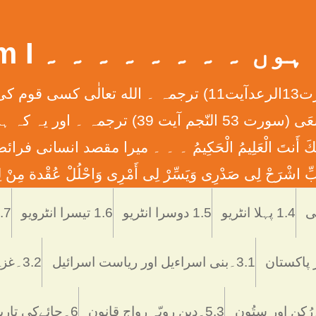
 ۔ ۔ ۔ ۔ ۔ ۔ ۔ ۔ What Am I
إِنَّ الله لاَ يُغَيِّرُ مَا بِقَوْمٍ حَتَّی يُغَيِّرُواْ مَا بِأَنْفُ
ان کے دلوں میں ہے ۔ ۔ ۔ وَأَن لَّيْسَ لِلْإِنس
َّمْتَنَا إِنَّكَ أَنتَ الْعَلِيمُ الْحَكِيمُ ۔ ۔ ۔ ميرا مقصد
ْرَحْ لِی صَدْرِی وَيَسِّرْ لِی أَمْرِی وَاحْلُلْ عُقْدة مِنْ لِس
Skip
to
1.4 پہلا انٹریو
1.5 دوسرا انٹریو
1.6 تیسرا انٹرویو
1.7 تاریخ اُر
content
3.1۔بنی اسراءیل اور ریاست اسرائیل
3.2۔غزہ ميں اسرائيلی دہشتگردی
5.3۔دین رویّہ رواج قانون
6۔چائےکی تاریخ فوائد و نقصانات