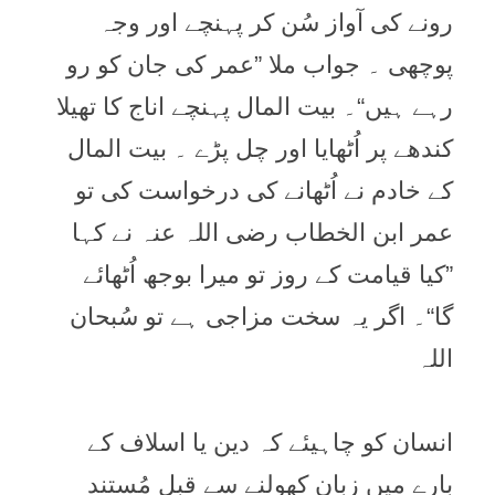
رونے کی آواز سُن کر پہنچے اور وجہ
پوچھی ۔ جواب ملا ”عمر کی جان کو رو
رہے ہیں“۔ بیت المال پہنچے اناج کا تھیلا
کندھے پر اُٹھایا اور چل پڑے ۔ بیت المال
کے خادم نے اُٹھانے کی درخواست کی تو
عمر ابن الخطاب رضی اللہ عنہ نے کہا
”کیا قیامت کے روز تو میرا بوجھ اُٹھائے
گا“۔ اگر یہ سخت مزاجی ہے تو سُبحان
اللہ
انسان کو چاہیئے کہ دین یا اسلاف کے
بارے میں زبان کھولنے سے قبل مُستند