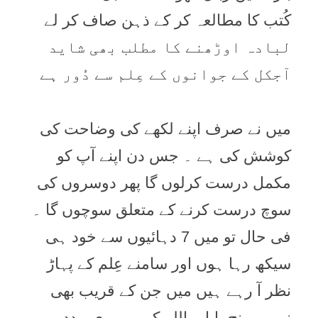
کُتب کا مطالعہ کر کے ذہن صاف کر لے
لبادہ اوڑھنے کا مطلب بھی شاید
آجکل کے جوانوں کے عِلم سے دُور ہے
میں نے صرف اپنے لکھے کی وضاحت کی
کوشش کی ہے ۔ جس دن اپنے آپ کو
مکمل درست کرلوں گا پھر دوسروں کی
سوچ درست کرنے کے متعلق سوچوں گا ۔
فی حال تو میں 7 دہائیوں سے خود ہی
سیکھ رہا ہوں اور سامنے عِلم کے پہاڑ
نظر آ رہے ہیں میں جن کے قریب بھی
نہیں پہنچ پایا ۔ اللہ کریم میری مدد