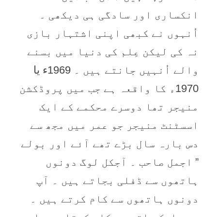
انکساری اور سادگی ہی دیکھی ۔
اُنہوں نے کبھی اپنی اشتہار بازی
نہ کی لیکن عِلم کی دنیا میں بسنے
والے اُنہیں جانتے ہیں ۔ 1969ء یا
1970ء کا واقعہ ہے جب میں پروڈکشن
منیجر تھا دوسرے محکمے کے ایک
اسسٹنٹ منیجر جو عمر میں مجھ سے
دس بارہ سال بڑے تھے آئے اور بولے
” اجمل صاحب ۔ آجکل لوگ دونوں
ہاتھوں سے ڈفلی بجاتے ہیں ۔ آپ
دونوں ہاتھوں سے کام کرتے ہیں ۔