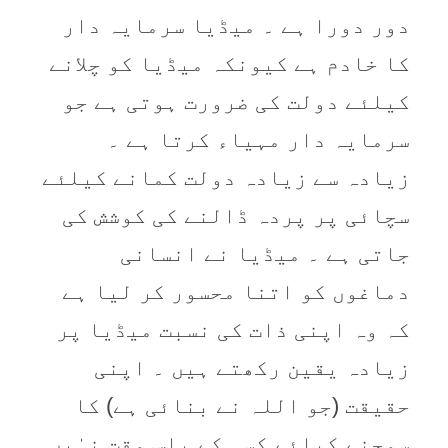
دور دورا ہے ۔ میڈیا سرمایہ دار
کا خادم ہے کیونکہ میڈیا کو چلانے
کیلئے دولت کی ضرورت ہوتی ہے جو
سرمایہ دار مہیاء کرتا ہے ۔
زیادہ سے زیادہ دولت کمانے کیلئے
سچائی پر پردہ ڈالنے کی کوشش کی
جاتی ہے ۔ میڈیا نے انسانی
دماغوں کو اتنا محسور کر لیا ہے
کہ وہ اپنی ذات کی نسبت میڈیا پر
زیادہ یقین رکھتے ہیں ۔ اپنی
حقیقت (جو اللہ نے بنائی ہے) کا
سوچنے کیلئے کسی کے پاس وقت نہٰیں