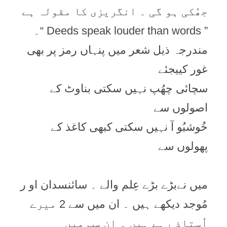
جھُکی ہو گی ۔ انگریزی کا مقولہ ہے
” Deeds speak louder than words “۔
مندرجہ ذیل شعر میں پنہاں رمز پر بھی
غور کییجئے
سچائی چھُپ نہیں سکتی بناوٹ کے
اصولوں سے
خُوشبُو آ نہیں سکتی کبھی کاغذ کے
پھولوں سے
میں نےبڑے بڑے عِلم والے ۔ سائنسدان او ر
مُوجد دیکھے ہیں ۔ ان میں سے 2 میرے
اُستاذ رہے ہیں ۔ ان سب میں