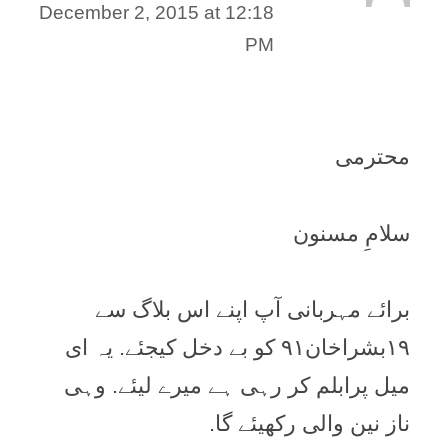
December 2, 2015 at 12:18
PM
محترمی
سلامِ مسنون
برائے مہربانی آپ اپنے اس بلاگ سے
۱۹بشراخان۹۱ کو بے دخل کیجئے. یہ ای
میل پرابلم کر رہی ہے میرے لیئے. وہی
ناز نین والی رکھیئے گا.