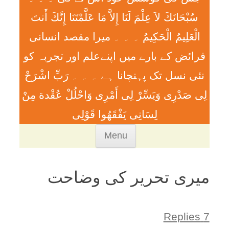
سُبْحَانَكَ لاَ عِلْمَ لَنَا إِلاَّ مَا عَلَّمْتَنَا إِنَّكَ أَنتَ
الْعَلِيمُ الْحَكِيمُ ۔ ۔ ۔ ميرا مقصد انسانی
فرائض کے بارے میں اپنےعلم اور تجربہ کو
نئی نسل تک پہنچانا ہے ۔ ۔ ۔ رَبِّ اشْرَحْ
لِی صَدْرِی وَيَسِّرْ لِی أَمْرِی وَاحْلُلْ عُقْدة مِنْ
لِسَانِی يَفْقَھُوا قَوْلِی
Skip
Menu
to
content
میری تحریر کی وضاحت
7 Replies