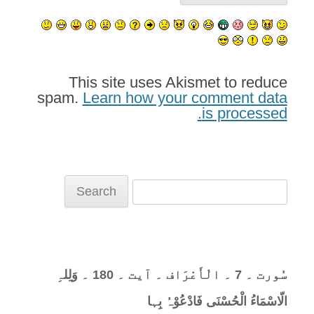
This site uses Akismet to reduce
spam.
Learn how your comment data
is processed.
Search
for:
سُورت ۔ 7 ۔ الْأَعْرَاف ۔ آیت ۔ 180 ۔ وَلِلہِ
الّاسْمَاءُ الْحُسْنَی فَادْعُوْہُ بِہا