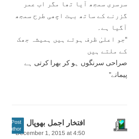
سرسری سمجھ آیا تھا مگر اب عمر
گزرنے کے ساتھ بہت اچھی طرح سمجھ
آگیا ہے۔
“جو اعلیٰ ظرف ہوتے ہیں ہمیشہ جھک
کے ملتے ہیں
صراحی سرنگوں ہو کر بھرا کرتی ہے
پیمانے”
افتخار اجمل بھوپال
Post
author
December 1, 2015 at 4:50