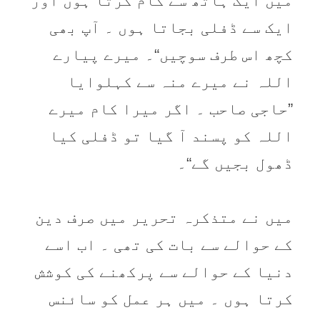
میں ایک ہاتھ سے کام کرتا ہوں اور
ایک سے ڈفلی بجاتا ہوں ۔ آپ بھی
کچھ اس طرف سوچیں“۔ میرے پیارے
اللہ نے میرے منہ سے کہلوایا
”حاجی صاحب ۔ اگر میرا کام میرے
اللہ کو پسند آ گیا تو ڈفلی کیا
ڈھول بجیں گے“۔
میں نے متذکرہ تحریر میں صرف دین
کے حوالے سے بات کی تھی ۔ اب اسے
دنیا کے حوالے سے پرکھنے کی کوشش
کرتا ہوں ۔ میں ہر عمل کو سائنس