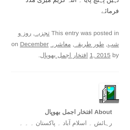
فرمائے
This entry was posted in
تجزیہ
,
روز و
شب
,
طور طريقہ
,
معاشرہ
on
December
by
1, 2015
افتخار اجمل بھوپال
.
About افتخار اجمل بھوپال
رہائش ۔ اسلام آباد ۔ پاکستان ۔ ۔ ۔