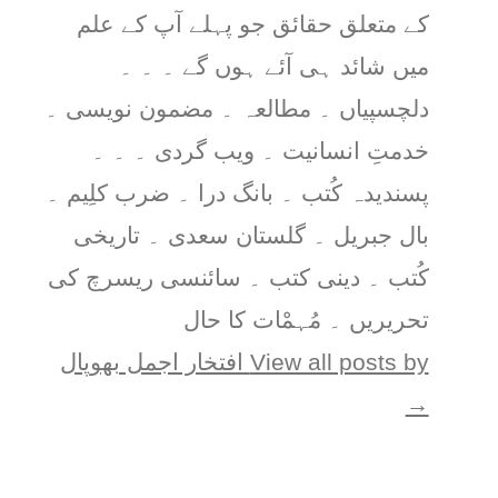
کے متعلق حقائق جو پہلے آپ کے علم
میں شائد ہی آئے ہوں گے ۔ ۔ ۔
دلچسپیاں ۔ مطالعہ ۔ مضمون نویسی ۔
خدمتِ انسانیت ۔ ویب گردی ۔ ۔ ۔
پسندیدہ کُتب ۔ بانگ درا ۔ ضرب کلِیم ۔
بال جبریل ۔ گلستان سعدی ۔ تاریخی
کُتب ۔ دینی کتب ۔ سائنسی ریسرچ کی
تحریریں ۔ مُہمْات کا حال
View all posts by افتخار اجمل بھوپال
→