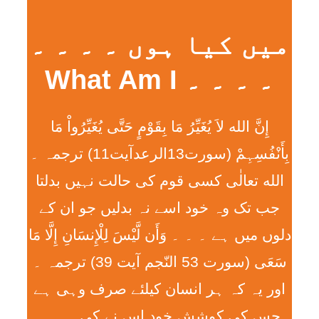
میں کیا ہوں ۔ ۔ ۔ ۔
۔ ۔ ۔ ۔ What Am I
إِنَّ الله لاَ يُغَيِّرُ مَا بِقَوْمٍ حَتَّی يُغَيِّرُواْ مَا
بِأَنْفُسِہِمْ (سورت13الرعدآیت11) ترجمہ ۔
الله تعالٰی کسی قوم کی حالت نہیں بدلتا
جب تک وہ خود اسے نہ بدلیں جو ان کے
دلوں میں ہے ۔ ۔ ۔ وَأَن لَّيْسَ لِلْإِنسَانِ إِلَّا مَا
سَعَی (سورت 53 النّجم آیت 39) ترجمہ ۔
اور یہ کہ ہر انسان کیلئے صرف وہی ہے
جس کی کوشش خود اس نے کی ۔ ۔ ۔