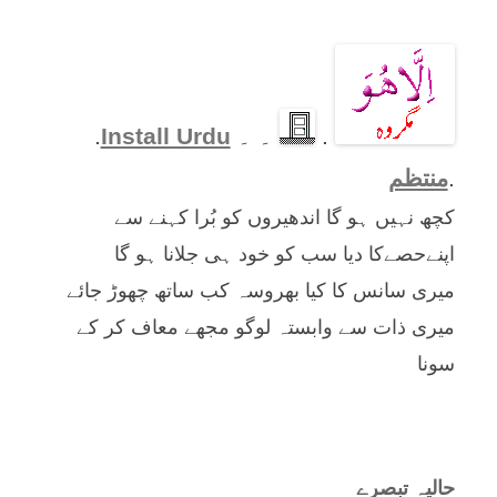
.
۔ ۔
Install Urdu
.
.
منتظم
کچھ نہیں ہو گا اندھیروں کو بُرا کہنے سے
اپنےحصےکا دیا سب کو خود ہی جلانا ہو گا
میری سانس کا کیا بھروسہ کب ساتھ چھوڑ جائے
میری ذات سے وابستہ لوگو مجھے معاف کر کے
سونا
حالیہ تبصرے