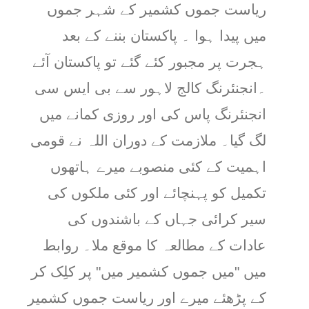
ریاست جموں کشمیر کے شہر جموں
میں پیدا ہوا ۔ پاکستان بننے کے بعد
ہجرت پر مجبور کئے گئے تو پاکستان آئے
۔انجنئرنگ کالج لاہور سے بی ایس سی
انجنئرنگ پاس کی اور روزی کمانے میں
لگ گیا۔ ملازمت کے دوران اللہ نے قومی
اہمیت کے کئی منصوبے میرے ہاتھوں
تکمیل کو پہنچائے اور کئی ملکوں کی
سیر کرائی جہاں کے باشندوں کی
عادات کے مطالعہ کا موقع ملا۔ روابط
میں "میں جموں کشمیر میں" پر کلِک کر
کے پڑھئے میرے اور ریاست جموں کشمیر