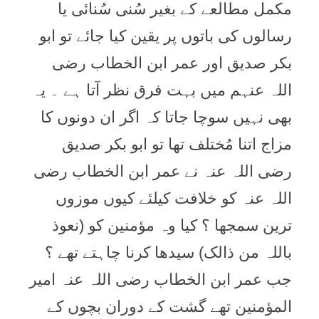
مکمل مطالعے کے بغیر سُنی سُنائی یا
رسالوں کی باتوں پر یقین کیا جائے تو ابو
بکر صدیق اور عمر ابن الخطاب رضی
اللہ عنہم میں بہت فرق نظر آتا ہے ۔ یہ
بھی نہیں سوچا جاتا کہ اگر ان دونوں کا
مزاج اتنا مُختلف تھا تو ابو بکر صدیق
رضی اللہ عنہ نے عمر ابن الخطاب رضی
اللہ عنہ کو خلافت کیلئے کیوں موزوں
ترین سمجھا ؟ کیا وہ مؤمنین کو (نعوذ
باللہ من ذالک) سیدھا کرنا چاہتے تھے ؟
جب عمر ابن الخطاب رضی اللہ عنہ امیر
المؤمنین تھے گشت کے دوران بچوں کے