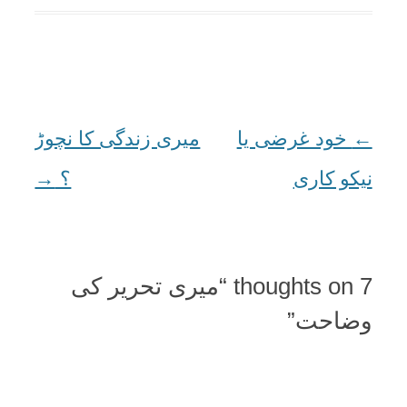
←
Post
خود غرضی یا
میری زندگی کا نچوڑ
نیکو کاری
navigation
؟
→
7 thoughts on “
میری تحریر کی
وضاحت
”