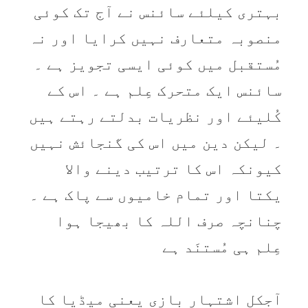
بہتری کیلئے سائنس نے آج تک کوئی
منصوبہ متعارف نہیں کرایا اور نہ
مُستقبل میں کوئی ایسی تجویز ہے ۔
سائنس ایک متحرک عِلم ہے ۔ اس کے
کُلیئے اور نظریات بدلتے رہتے ہیں
۔ لیکن دین میں اس کی گنجائش نہیں
کیونکہ اس کا ترتیب دینے والا
یکتا اور تمام خامیوں سے پاک ہے ۔
چنانچہ صرف اللہ کا بھیجا ہوا
عِلم ہی مُستنَد ہے
آجکل اشتہار بازی یعنی میڈیا کا