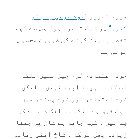
میری تحریر ”
خود غرضی یا نِکو
کاری“
پر ایک تبصرہ ہوا جس سے کچھ
تفصیل بیان کرنے کی ضرورت محسوس
ہوئی ہے
خود اعتمادی بُری چیز نہیں بلکہ
اس کا نہ ہونا اچھا نہیں ۔ لیکن
خود اعتمادی اور خود پسندی میں
بہت فرق ہے بلکہ یہ ایک دوسرے کی
ضِد ہیں ۔ کہا جاتا ہے شاخ پر جتنا
زیادہ پھل ہو گا ۔ شاخ اتنی زیادہ