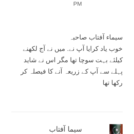
PM
سیماء آفتاب صاحبہ
خوب یاد کرایا آپ نے. میں نے آج لکھنے
کیلئے بہت سوچا تھا مگر اس نے شاید
پہلے سے آپ کے زریعہ آنے کا فیصلہ کر
رکھا تھا
سیما آفتاب