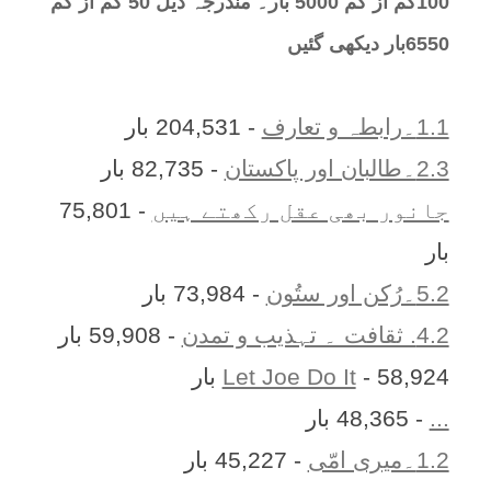
100کم از کم 5000 بار۔ مندرجہ ذیل 50 کم از کم
6550بار دیکھی گئیں
1.1۔رابطہ و تعارف
- 204,531 بار
2.3۔طالبان اور پاکستان
- 82,735 بار
جانور بھی عقل رکھتے ہیں
- 75,801
بار
5.2۔رُکن اور ستُون
- 73,984 بار
4.2. ثقافت ۔ تہذیب و تمدن
- 59,908 بار
- 58,924 بار
Let Joe Do It
...
- 48,365 بار
1.2۔میری امّی
- 45,227 بار