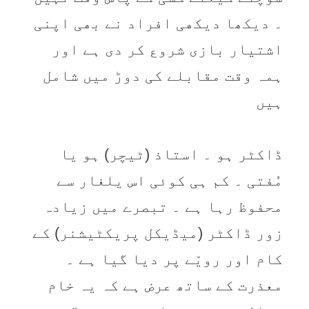
۔ دیکھا دیکھی افراد نے بھی اپنی
اشتیار بازی شروع کر دی ہے اور
ہمہ وقت مقابلے کی دوڑ میں شامل
ہیں
ڈاکٹر ہو ۔ استاذ (ٹیچر) ہو یا
مُفتی ۔ کم ہی کوئی اس یلغار سے
محفوظ رہا ہے ۔ تبصرے میں زیادہ
زور ڈاکٹر (میڈیکل پریکٹیشنر) کے
کام اور رویّے پر دیا گیا ہے ۔
معذرت کے ساتھ عرض ہے کہ یہ خام