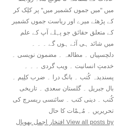
میں "میں جموں کشمیر میں" پر کلِک کر
کے پڑھئے میرے اور ریاست جموں کشمیر
کے متعلق حقائق جو پہلے آپ کے علم
میں شائد ہی آئے ہوں گے ۔ ۔ ۔
دلچسپیاں ۔ مطالعہ ۔ مضمون نویسی ۔
خدمتِ انسانیت ۔ ویب گردی ۔ ۔ ۔
پسندیدہ کُتب ۔ بانگ درا ۔ ضرب کلِیم ۔
بال جبریل ۔ گلستان سعدی ۔ تاریخی
کُتب ۔ دینی کتب ۔ سائنسی ریسرچ کی
تحریریں ۔ مُہمْات کا حال
View all posts by افتخار اجمل بھوپال