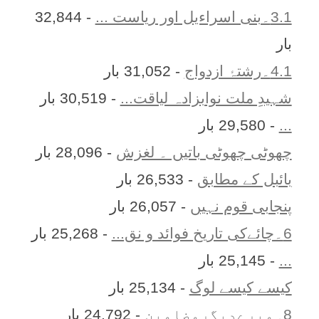
3.1۔بنی اسراءیل اور ریاست ...
- 32,844
بار
4.1۔رشتۂ ازدواج
- 31,052 بار
شہیدِ ملت نوابزادہ لیاقت...
- 30,519 بار
...
- 29,580 بار
چھوٹی چھوٹی باتیں ۔ لغزش
- 28,096 بار
بائبل کے مطابق
- 26,533 بار
پنجابی قوم نہیں
- 26,057 بار
6۔چائےکی تاریخ فوائد و نق...
- 25,268 بار
...
- 25,145 بار
کیسے کیسے لوگ
- 25,134 بار
8۔میرےدیگرمضامین
- 24,792 بار