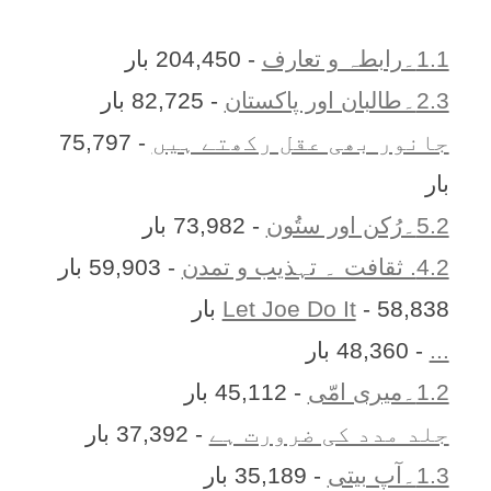
1.1۔رابطہ و تعارف
- 204,450 بار
2.3۔طالبان اور پاکستان
- 82,725 بار
جانور بھی عقل رکھتے ہیں
- 75,797
بار
5.2۔رُکن اور ستُون
- 73,982 بار
4.2. ثقافت ۔ تہذیب و تمدن
- 59,903 بار
- 58,838 بار
Let Joe Do It
...
- 48,360 بار
1.2۔میری امّی
- 45,112 بار
جلد مدد کی ضرورت ہے
- 37,392 بار
1.3۔آپ بیتی
- 35,189 بار