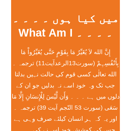
میں کیا ہوں ۔ ۔ ۔ ۔
۔ ۔ ۔ ۔ What Am I
إِنَّ الله لاَ يُغَيِّرُ مَا بِقَوْمٍ حَتَّی يُغَيِّرُواْ مَا
بِأَنْفُسِہِمْ (سورت13الرعدآیت11) ترجمہ ۔
الله تعالٰی کسی قوم کی حالت نہیں بدلتا
جب تک وہ خود اسے نہ بدلیں جو ان کے
دلوں میں ہے ۔ ۔ ۔ وَأَن لَّيْسَ لِلْإِنسَانِ إِلَّا مَا
سَعَی (سورت 53 النّجم آیت 39) ترجمہ ۔
اور یہ کہ ہر انسان کیلئے صرف وہی ہے
جس کی کوشش خود اس نے کی ۔ ۔ ۔