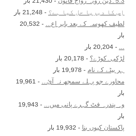
5.3۔دین رویّہ رواج قانون
- 21,430 بار
اِس کا ديرپا حل کيا ہے؟
- 21,248 بار
لطیف کھوسہ کے بعد بابر اع...
- 20,532
بار
...
- 20,204 بار
لڑکی۔کوڑے؟
- 20,178 بار
ہر بيٹے کے نام
- 19,978 بار
محاورے جو پہلے سمجھ نہ آئ...
- 19,961
بار
وہ پندرہ فٹ گہرے پانی میں...
- 19,943
بار
پاکستان کیوں بنا
- 19,932 بار