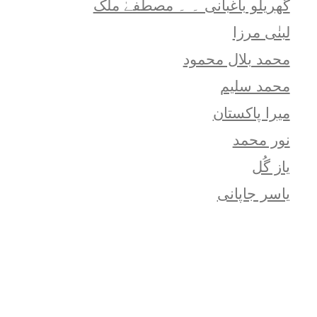
گھریلو باغبانی ۔ ۔ مصطفےٰ ملک
لبنٰی مرزا
محمد بلال محمود
محمد سلیم
میرا پاکستان
نور محمد
یاز گُل
یاسر جاپانی