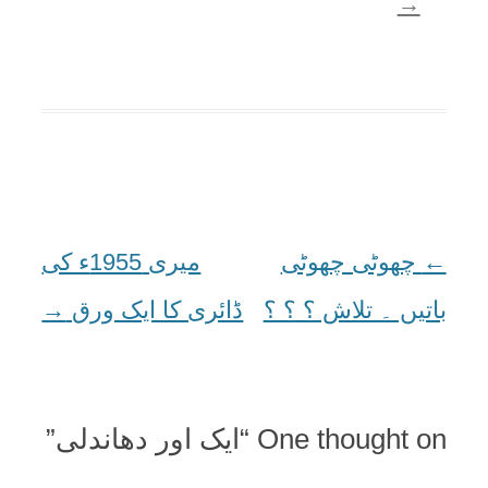
→
←
Post
چھوٹی چھوٹی
میری 1955ء کی
navigation
باتیں ۔ تلاش ؟ ؟ ؟
ڈائری کا ایک ورق
→
One thought on “
ایک اور دھاندلی
”