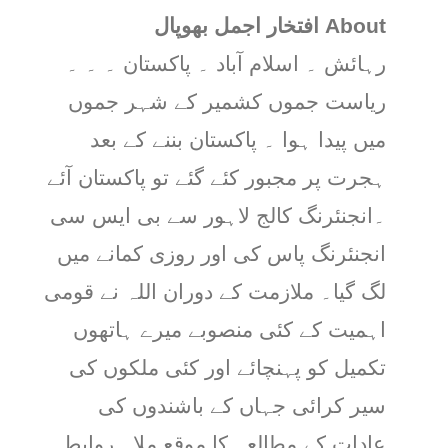
About افتخار اجمل بھوپال
رہائش ۔ اسلام آباد ۔ پاکستان ۔ ۔ ۔
ریاست جموں کشمیر کے شہر جموں
میں پیدا ہوا ۔ پاکستان بننے کے بعد
ہجرت پر مجبور کئے گئے تو پاکستان آئے
۔انجنئرنگ کالج لاہور سے بی ایس سی
انجنئرنگ پاس کی اور روزی کمانے میں
لگ گیا۔ ملازمت کے دوران اللہ نے قومی
اہمیت کے کئی منصوبے میرے ہاتھوں
تکمیل کو پہنچائے اور کئی ملکوں کی
سیر کرائی جہاں کے باشندوں کی
عادات کے مطالعہ کا موقع ملا۔ روابط