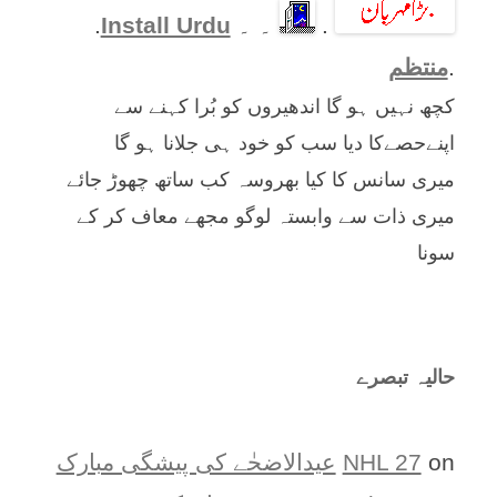
.
۔ ۔
Install Urdu
.
.
منتظم
کچھ نہیں ہو گا اندھیروں کو بُرا کہنے سے
اپنےحصےکا دیا سب کو خود ہی جلانا ہو گا
میری سانس کا کیا بھروسہ کب ساتھ چھوڑ جائے
میری ذات سے وابستہ لوگو مجھے معاف کر کے
سونا
حالیہ تبصرے
on
NHL 27
عیدالاضحٰے کی پیشگی مبارک