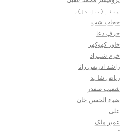
جعفر (حالِ دل)۔
حجابِ شب
حرفِ دعا
خاور کھوکھر
خرم شہزاد
راشد ادریس رانا
ریاض شاہد
شعيب صفدر
ضیاء الحسن خان
علی
عمیر ملک