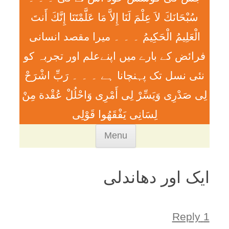
سُبْحَانَكَ لاَ عِلْمَ لَنَا إِلاَّ مَا عَلَّمْتَنَا إِنَّكَ أَنتَ
الْعَلِيمُ الْحَكِيمُ ۔ ۔ ۔ ميرا مقصد انسانی
فرائض کے بارے میں اپنےعلم اور تجربہ کو
نئی نسل تک پہنچانا ہے ۔ ۔ ۔ رَبِّ اشْرَحْ
لِی صَدْرِی وَيَسِّرْ لِی أَمْرِی وَاحْلُلْ عُقْدة مِنْ
لِسَانِی يَفْقَھُوا قَوْلِی
Skip
Menu
to
content
ایک اور دھاندلی
1 Reply