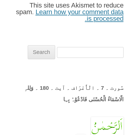
This site uses Akismet to reduce
spam.
Learn how your comment data
is processed.
Search
for:
سُورت ۔ 7 ۔ الْأَعْرَاف ۔ آیت ۔ 180 ۔ وَلِلہِ
الّاسْمَاءُ الْحُسْنَی فَادْعُوْہُ بِہا