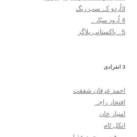
3اُردو کے سب رنگ
4 اُرود سیّارہ
5۔ پاکستانی بلاگز
3 انفرادی
احمد عرفان شفقت
افتخار راجہ
امتياز خان
انکل ٹام
پروفیسر محمد عقیل