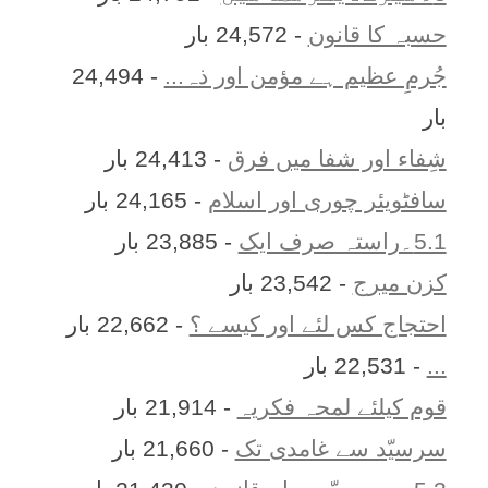
حسبہ کا قانون
- 24,572 بار
جُرمِ عظیم ہے مؤمن اور ذہ...
- 24,494
بار
شِفاء اور شفا میں فرق
- 24,413 بار
سافٹویئر چوری اور اسلام
- 24,165 بار
5.1۔راستہ صرف ایک
- 23,885 بار
کزن ميرج
- 23,542 بار
احتجاج کس لئے اور کیسے ؟
- 22,662 بار
...
- 22,531 بار
قوم کیلئے لمحہ فکریہ
- 21,914 بار
سرسیّد سے غامدی تک
- 21,660 بار