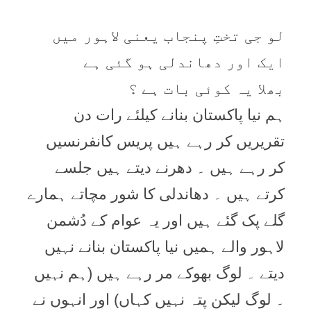
لو جی تختِ پنجاب یعنی لاہور میں
ایک اور دھاندلی ہو گئی ہے
بھلا یہ کوئی بات ہے ؟
ہم نیا پاکستان بنانے کیلئے رات دن
تقریریں کر رہے ہیں پریس کانفرنسیں
کر رہے ہیں ۔ دھرنے دیتے ہیں جلسے
کرتے ہیں ۔ دھاندلی کا شور مچاتے ہمارے
گلے پک گئے ہیں اور یہ عوام کے دُشمن
لاہور والے ہمیں نیا پاکستان بنانے نہیں
دیتے ۔ لوگ بھوکے مر رہے ہیں (ہم نہیں
۔ لوگ لیکن پتہ نہیں کہاں) اور انہوں نے