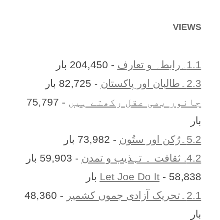
VIEWS
1.1۔رابطہ و تعارف
- 204,450 بار
2.3۔طالبان اور پاکستان
- 82,725 بار
جانور بھی عقل رکھتے ہیں
- 75,797
بار
5.2۔رُکن اور ستُون
- 73,982 بار
4.2. ثقافت ۔ تہذیب و تمدن
- 59,903 بار
- 58,838 بار
Let Joe Do It
2.1۔تحریک آزادی جموں کشمیر
- 48,360
بار