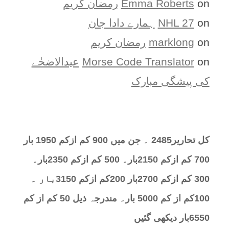
on
Emma Roberts
رمضان کریم
on
NHL 27
ہمارے دادا جان
on
marklong
رمضان کریم
on
Morse Code Translator
عیدالاضحٰے
کی پیشگی مبارک
کل تحارير2485 ۔ جن میں 900 کم ازکم 1950 بار
700 کم ازکم 2150بار۔ 500 کم ازکم 2350بار۔
300 کم ازکم 2700بار 200کم ازکم 3150بار ۔
100کم از کم 5000 بار۔ مندرجہ ذیل 50 کم از کم
6550بار دیکھی گئیں