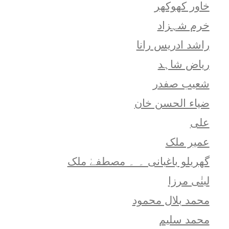
خاور کھوکھر
خرم شہزاد
راشد ادریس رانا
ریاض شاہد
شعيب صفدر
ضیاء الحسن خان
علی
عمیر ملک
گھریلو باغبانی ۔ ۔ مصطفےٰ ملک
لبنٰی مرزا
محمد بلال محمود
محمد سلیم