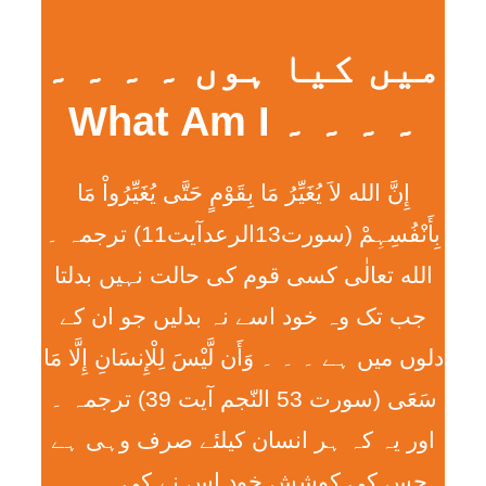
میں کیا ہوں ۔ ۔ ۔ ۔
۔ ۔ ۔ ۔ What Am I
إِنَّ الله لاَ يُغَيِّرُ مَا بِقَوْمٍ حَتَّی يُغَيِّرُواْ مَا
بِأَنْفُسِہِمْ (سورت13الرعدآیت11) ترجمہ ۔
الله تعالٰی کسی قوم کی حالت نہیں بدلتا
جب تک وہ خود اسے نہ بدلیں جو ان کے
دلوں میں ہے ۔ ۔ ۔ وَأَن لَّيْسَ لِلْإِنسَانِ إِلَّا مَا
سَعَی (سورت 53 النّجم آیت 39) ترجمہ ۔
اور یہ کہ ہر انسان کیلئے صرف وہی ہے
جس کی کوشش خود اس نے کی ۔ ۔ ۔