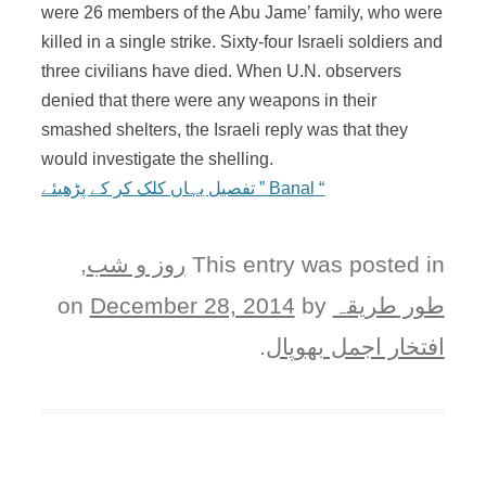
were 26 members of the Abu Jame’ family, who were
killed in a single strike. Sixty-four Israeli soldiers and
three civilians have died. When U.N. observers
denied that there were any weapons in their
smashed shelters, the Israeli reply was that they
would investigate the shelling.
تفصیل یہاں کلک کر کے پڑھیئے ” Banal “
This entry was posted in
روز و شب
,
طور طريقہ
on
by
December 28, 2014
افتخار اجمل بھوپال
.