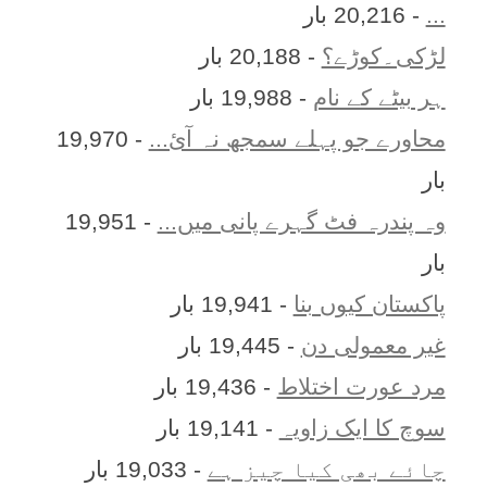
...
- 20,216 بار
لڑکی۔کوڑے؟
- 20,188 بار
ہر بيٹے کے نام
- 19,988 بار
محاورے جو پہلے سمجھ نہ آئ...
- 19,970
بار
وہ پندرہ فٹ گہرے پانی میں...
- 19,951
بار
پاکستان کیوں بنا
- 19,941 بار
غیر معمولی دن
- 19,445 بار
مرد عورت اختلاط
- 19,436 بار
سوچ کا ایک زاویہ
- 19,141 بار
چائے بھی کیا چیز ہے
- 19,033 بار