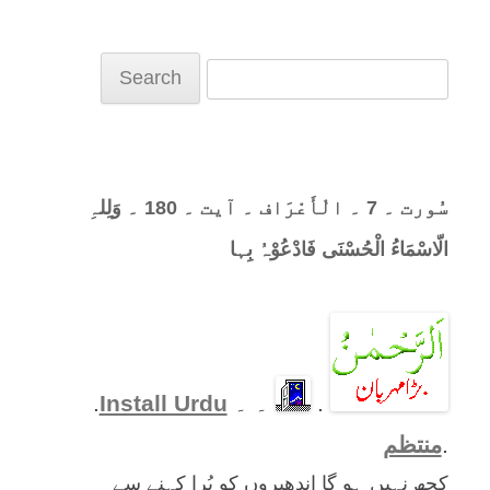
Search
for:
سُورت ۔ 7 ۔ الْأَعْرَاف ۔ آیت ۔ 180 ۔ وَلِلہِ
الّاسْمَاءُ الْحُسْنَی فَادْعُوْہُ بِہا
.
۔ ۔
Install Urdu
.
.
منتظم
کچھ نہیں ہو گا اندھیروں کو بُرا کہنے سے