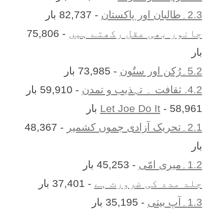
2.3۔طالبان اور پاکستان
- 82,737 بار
جانور بھی عقل رکھتے ہیں
- 75,806
بار
5.2۔رُکن اور ستُون
- 73,985 بار
4.2. ثقافت ۔ تہذیب و تمدن
- 59,910 بار
- 58,961 بار
Let Joe Do It
2.1۔تحریک آزادی جموں کشمیر
- 48,367
بار
1.2۔میری امّی
- 45,253 بار
جلد مدد کی ضرورت ہے
- 37,401 بار
1.3۔آپ بیتی
- 35,195 بار