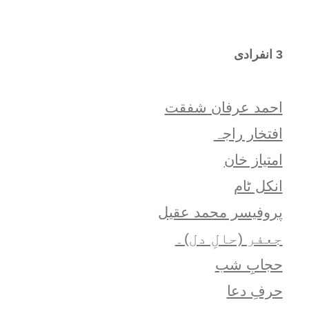
3 انفرادی
احمد عرفان شفقت
افتخار راجہ
امتياز خان
انکل ٹام
پروفیسر محمد عقیل
جعفر (حالِ دل)۔
حجابِ شب
حرفِ دعا