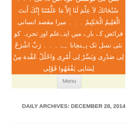
سُبْحَانَكَ لاَ عِلْمَ لَنَا إِلاَّ مَا عَلَّمْتَنَا إِنَّكَ أَنتَ
الْعَلِيمُ الْحَكِيمُ ۔ ۔ ۔ ميرا مقصد انسانی
فرائض کے بارے میں اپنےعلم اور تجربہ کو
نئی نسل تک پہنچانا ہے ۔ ۔ ۔ رَبِّ اشْرَحْ
لِی صَدْرِی وَيَسِّرْ لِی أَمْرِی وَاحْلُلْ عُقْدة مِنْ
لِسَانِی يَفْقَھُوا قَوْلِی
Skip
Menu
to
content
DAILY ARCHIVES:
DECEMBER 28, 2014