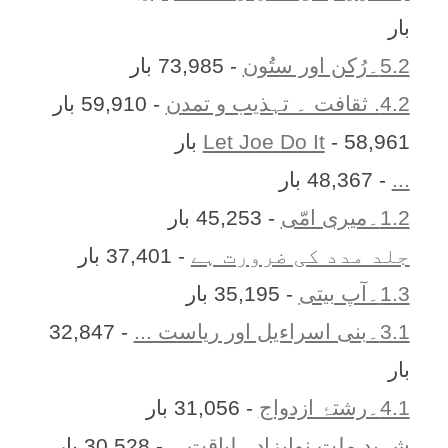
بار
5.2۔رُکن اور ستُون
- 73,985 بار
4.2. ثقافت ۔ تہذیب و تمدن
- 59,910 بار
- 58,961 بار
Let Joe Do It
...
- 48,367 بار
1.2۔میری امّی
- 45,253 بار
جلد مدد کی ضرورت ہے
- 37,401 بار
1.3۔آپ بیتی
- 35,195 بار
3.1۔بنی اسراءیل اور ریاست ...
- 32,847
بار
4.1۔رشتۂ ازدواج
- 31,056 بار
شہیدِ ملت نوابزادہ لیاقت...
- 30,528 بار