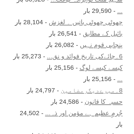
...
- 29,590 بار
چھوٹی چھوٹی باتیں ۔ لغزش
- 28,104 بار
بائبل کے مطابق
- 26,541 بار
پنجابی قوم نہیں
- 26,082 بار
6۔چائےکی تاریخ فوائد و نق...
- 25,273 بار
کیسے کیسے لوگ
- 25,156 بار
...
- 25,156 بار
8۔میرےدیگرمضامین
- 24,797 بار
حسبہ کا قانون
- 24,586 بار
جُرمِ عظیم ہے مؤمن اور ذہ...
- 24,502
بار