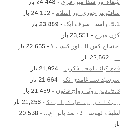
شِفاء اور شفا میں فرق
- 24,448 بار
سافٹویئر چوری اور اسلام
- 24,192 بار
5.1۔راستہ صرف ایک
- 23,889 بار
کزن ميرج
- 23,551 بار
احتجاج کس لئے اور کیسے ؟
- 22,665 بار
...
- 22,562 بار
قوم کیلئے لمحہ فکریہ
- 21,924 بار
سرسیّد سے غامدی تک
- 21,664 بار
5.3۔دین رویّہ رواج قانون
- 21,439 بار
اِس کا ديرپا حل کيا ہے؟
- 21,258 بار
لطیف کھوسہ کے بعد بابر اع...
- 20,538
بار