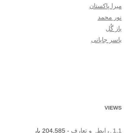
میرا پاکستان
نور محمد
یاز گُل
یاسر جاپانی
VIEWS
1.1۔رابطہ و تعارف
- 204,585 بار