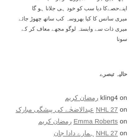
اپنےحصےکا دیا سب کو خود ہی جلانا ہو گا
میری سانس کا کیا بھروسہ کب ساتھ چھوڑ جائے
میری ذات سے وابستہ لوگو مجھے معاف کر کے
سونا
حالیہ تبصرے
on
kling4
رمضان کریم
on
NHL 27
عیدالاضحٰے کی پیشگی مبارک
on
Emma Roberts
رمضان کریم
on
NHL 27
ہمارے دادا جان