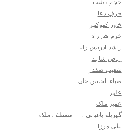
حجابِ شب
حرفِ دعا
خاور کھوکھر
خرم شہزاد
راشد ادریس رانا
ریاض شاہد
شعيب صفدر
ضیاء الحسن خان
علی
عمیر ملک
گھریلو باغبانی ۔ ۔ مصطفےٰ ملک
لبنٰی مرزا