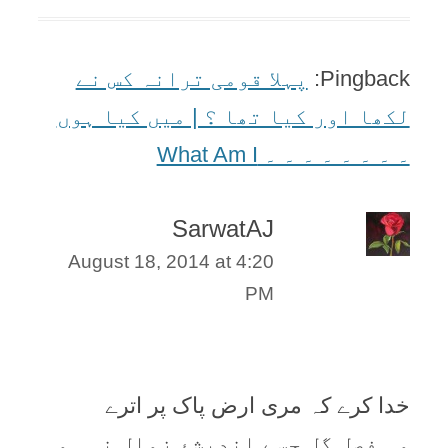
Pingback:
پہلا قومی ترانہ کس نے
لکھا اور کیا تھا ؟ | میں کیا ہوں
۔ ۔ ۔ ۔ ۔ ۔ ۔ ۔ What Am I
SarwatAJ
August 18, 2014 at 4:20
PM
خدا کرے کہ مری ارض پاک پر اترے
وہ فصلِ گل جسے اندیشۂ زوال نہ ہو