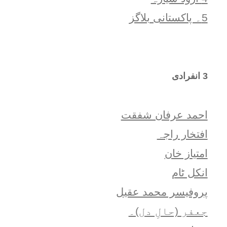
5۔ پاکستانی بلاگز
3 انفرادی
احمد عرفان شفقت
افتخار راجہ
امتياز خان
انکل ٹام
پروفیسر محمد عقیل
جعفر (حالِ دل)۔