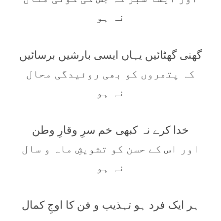
نہ ہو
گھنی گھٹائیں یہاں ایسی بارشیں برسائیں
کہ پتھروں کو بھی روئیدگی محال
نہ ہو
خدا کرے نہ کبھی خم سرِ وقارِ وطن
اور اس کے حسن کو تشویشِ ماہ و سال
نہ ہو
ہر ایک فرد ہو تہذیب و فن کا اوجِ کمال