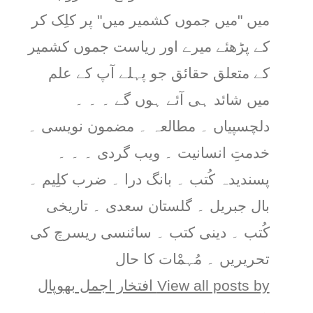
میں "میں جموں کشمیر میں" پر کلِک کر
کے پڑھئے میرے اور ریاست جموں کشمیر
کے متعلق حقائق جو پہلے آپ کے علم
میں شائد ہی آئے ہوں گے ۔ ۔ ۔
دلچسپیاں ۔ مطالعہ ۔ مضمون نویسی ۔
خدمتِ انسانیت ۔ ویب گردی ۔ ۔ ۔
پسندیدہ کُتب ۔ بانگ درا ۔ ضرب کلِیم ۔
بال جبریل ۔ گلستان سعدی ۔ تاریخی
کُتب ۔ دینی کتب ۔ سائنسی ریسرچ کی
تحریریں ۔ مُہمْات کا حال
View all posts by افتخار اجمل بھوپال
→