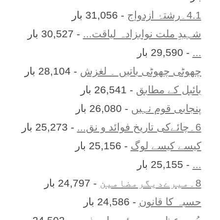
4.1۔رشتۂ ازدواج
- 31,056 بار
شہیدِ ملت نوابزادہ لیاقت...
- 30,527 بار
...
- 29,590 بار
چھوٹی چھوٹی باتیں ۔ لغزش
- 28,104 بار
بائبل کے مطابق
- 26,541 بار
پنجابی قوم نہیں
- 26,080 بار
6۔چائےکی تاریخ فوائد و نق...
- 25,273 بار
کیسے کیسے لوگ
- 25,156 بار
...
- 25,155 بار
8۔میرےدیگرمضامین
- 24,797 بار
حسبہ کا قانون
- 24,586 بار