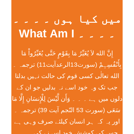
میں کیا ہوں ۔ ۔ ۔ ۔
۔ ۔ ۔ ۔ What Am I
إِنَّ الله لاَ يُغَيِّرُ مَا بِقَوْمٍ حَتَّی يُغَيِّرُواْ مَا
بِأَنْفُسِہِمْ (سورت13الرعدآیت11) ترجمہ ۔
الله تعالٰی کسی قوم کی حالت نہیں بدلتا
جب تک وہ خود اسے نہ بدلیں جو ان کے
دلوں میں ہے ۔ ۔ ۔ وَأَن لَّيْسَ لِلْإِنسَانِ إِلَّا مَا
سَعَی (سورت 53 النّجم آیت 39) ترجمہ ۔
اور یہ کہ ہر انسان کیلئے صرف وہی ہے
جس کی کوشش خود اس نے کی ۔ ۔ ۔