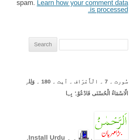
spam.
Learn how your comment data
is processed.
Search
for:
سُورت ۔ 7 ۔ الْأَعْرَاف ۔ آیت ۔ 180 ۔ وَلِلہِ
الّاسْمَاءُ الْحُسْنَی فَادْعُوْہُ بِہا
.
۔ ۔
Install Urdu
.