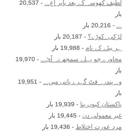
لطیف کھوسہ کے بعد بابر اع...
- 20,537
بار
...
- 20,216 بار
لڑکی۔کوڑے؟
- 20,187 بار
ہر بيٹے کے نام
- 19,988 بار
محاورے جو پہلے سمجھ نہ آئ...
- 19,970
بار
وہ پندرہ فٹ گہرے پانی میں...
- 19,951
بار
پاکستان کیوں بنا
- 19,939 بار
غیر معمولی دن
- 19,445 بار
مرد عورت اختلاط
- 19,436 بار