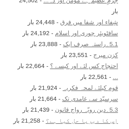
جُرمِ عظیم ہے مؤمن اور ذہ...
- 24,502
بار
شِفاء اور شفا میں فرق
- 24,448 بار
سافٹویئر چوری اور اسلام
- 24,192 بار
5.1۔راستہ صرف ایک
- 23,888 بار
کزن ميرج
- 23,551 بار
احتجاج کس لئے اور کیسے ؟
- 22,664 بار
...
- 22,561 بار
قوم کیلئے لمحہ فکریہ
- 21,924 بار
سرسیّد سے غامدی تک
- 21,664 بار
5.3۔دین رویّہ رواج قانون
- 21,439 بار
اِس کا ديرپا حل کيا ہے؟
- 21,258 بار