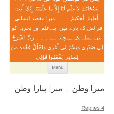
سُبْحَانَكَ لاَ عِلْمَ لَنَا إِلاَّ مَا عَلَّمْتَنَا إِنَّكَ أَنتَ
الْعَلِيمُ الْحَكِيمُ ۔ ۔ ۔ ميرا مقصد انسانی
فرائض کے بارے میں اپنےعلم اور تجربہ کو
نئی نسل تک پہنچانا ہے ۔ ۔ ۔ رَبِّ اشْرَحْ
لِی صَدْرِی وَيَسِّرْ لِی أَمْرِی وَاحْلُلْ عُقْدة مِنْ
لِسَانِی يَفْقَھُوا قَوْلِی
Skip
Menu
to
content
میرا وطن ۔ میرا پیارا وطن
4 Replies