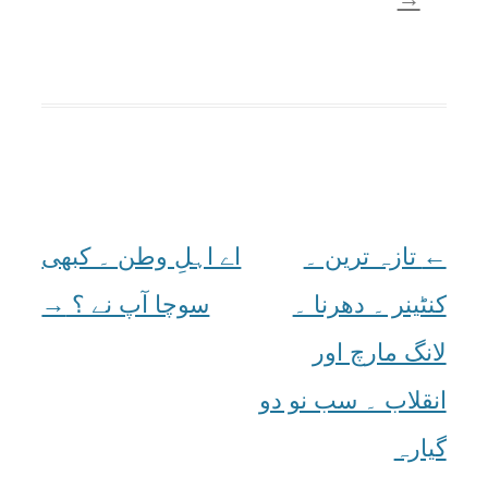
←
Post
تازہ ترین ۔
اے اہلِ وطن ۔ کبھی
navigation
کنٹینر ۔ دھرنا ۔
سوچا آپ نے ؟
→
لانگ مارچ اور
انقلاب ۔ سب نو دو
گیارہ