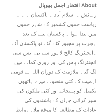
About افتخار اجمل بھوپال
رہائش ۔ اسلام آباد ۔ پاکستان ۔ ۔ ۔
ریاست جموں کشمیر کے شہر جموں
میں پیدا ہوا ۔ پاکستان بننے کے بعد
ہجرت پر مجبور کئے گئے تو پاکستان آئے
۔انجنئرنگ کالج لاہور سے بی ایس سی
انجنئرنگ پاس کی اور روزی کمانے میں
لگ گیا۔ ملازمت کے دوران اللہ نے قومی
اہمیت کے کئی منصوبے میرے ہاتھوں
تکمیل کو پہنچائے اور کئی ملکوں کی
سیر کرائی جہاں کے باشندوں کی
عادات کے مطالعہ کا موقع ملا۔ روابط