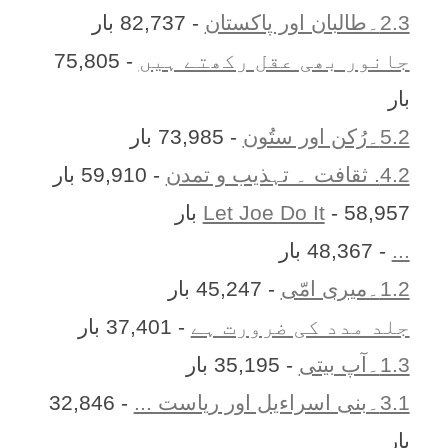
2.3۔طالبان اور پاکستان
- 82,737 بار
جانور بھی عقل رکھتے ہیں
- 75,805
بار
5.2۔رُکن اور ستُون
- 73,985 بار
4.2. ثقافت ۔ تہذیب و تمدن
- 59,910 بار
- 58,957 بار
Let Joe Do It
...
- 48,367 بار
1.2۔میری امّی
- 45,247 بار
جلد مدد کی ضرورت ہے
- 37,401 بار
1.3۔آپ بیتی
- 35,195 بار
3.1۔بنی اسراءیل اور ریاست ...
- 32,846
بار