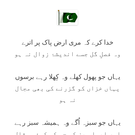
خدا کرے کہ مری ارض پاک پر اترے
وہ فصلِ گل جسے اندیشۂ زوال نہ ہو
یہاں جو پھول کھلے وہ کِھلا رہے برسوں
یہاں خزاں کو گزرنے کی بھی مجال
نہ ہو
یہاں جو سبزہ اُگے وہ ہمیشہ سبز رہے
اور ایسا سبز کہ جس کی کوئی مثال