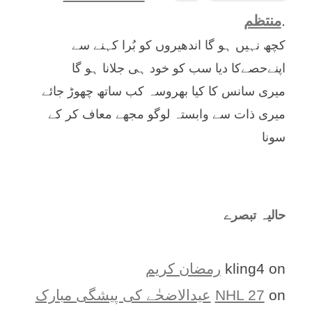
.
منتظم
کچھ نہیں ہو گا اندھیروں کو بُرا کہنے سے
اپنےحصےکا دیا سب کو خود ہی جلانا ہو گا
میری سانس کا کیا بھروسہ کب ساتھ چھوڑ جائے
میری ذات سے وابستہ لوگو مجھے معاف کر کے
سونا
حالیہ تبصرے
on
kling4
رمضان کریم
on
NHL 27
عیدالاضحٰے کی پیشگی مبارک