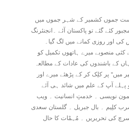
ریاست جموں کشمیر کے شہر جموں میں
جبور کئے گئے تو پاکستان آئے ۔انجنئرنگ
کی اور روزی کمانے میں لگ گیا۔
 کئی منصوبے میرے ہاتھوں تکمیل کو
ہاں کے باشندوں کی عادات کے مطالعہ
 میں" پر کلِک کر کے پڑھئے میرے اور
ہلے آپ کے علم میں شائد ہی آئے
مون نویسی ۔ خدمتِ انسانیت ۔ ویب
ضرب کلِیم ۔ بال جبریل ۔ گلستان سعدی
رچ کی تحریریں ۔ مُہمْات کا حال