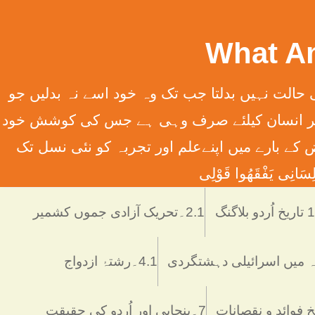
سِہِمْ (سورت13الرعدآیت11) ترجمہ ۔ الله تعالٰی کسی قوم کی حالت نہیں بدلتا جب تک وہ خود اسے نہ بدلیں جو
َانِ إِلَّا مَا سَعَی (سورت 53 النّجم آیت 39) ترجمہ ۔ اور یہ کہ ہر انسان کیلئے صرف وہی ہے جس کی کوشش خود
 انسانی فرائض کے بارے میں اپنےعلم اور تجربہ کو نئی نسل تک
َانِی يَفْقَھُوا قَوْلِی
دو بلاگنگ
2.1۔تحریک آزادی جموں کشمیر
4.1۔رشتۂ ازدواج
7۔پنجابی اور اُردو کی حقیقت