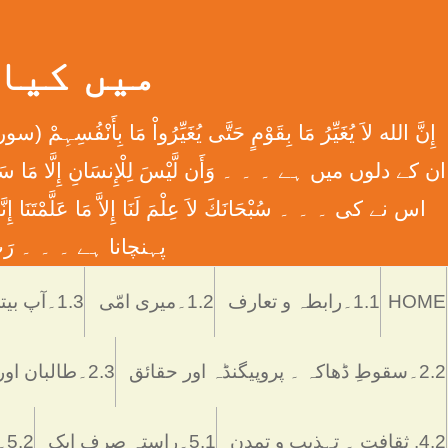
میں کیا ہوں
اس نے کی ۔ ۔ ۔ سُبْحَانَكَ لاَ عِلْمَ لَنَا إِلاَّ مَا عَل
پہنچانا ہے ۔ ۔ ۔ رَبِّ اش
HOME
1.1۔رابطہ و تعارف
1.2۔میری امّی
1.3۔آپ بیتی
2.2۔سقوطِ ڈھاکہ ۔ پروپیگنڈہ اور حقائق
2.3۔طالبان اور پاکستان
4.2. ثقافت ۔ تہذیب و تمدن
5.1۔راستہ صرف ایک
5.2۔رُکن اور ستُون