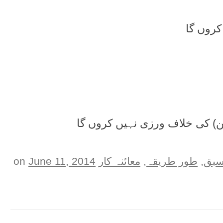
بق
,
طور طريقہ
,
معائنہ کار
on
June 11, 2014