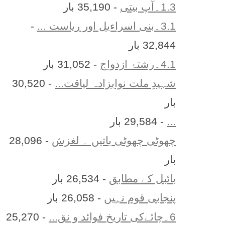
1.3۔آپ بیتی
- 35,190 بار
3.1۔بنی اسراءیل اور ریاست ...
-
32,844 بار
4.1۔رشتۂ ازدواج
- 31,052 بار
شہیدِ ملت نوابزادہ لیاقت...
- 30,520
بار
...
- 29,584 بار
چھوٹی چھوٹی باتیں ۔ لغزش
- 28,096
بار
بائبل کے مطابق
- 26,534 بار
پنجابی قوم نہیں
- 26,058 بار
6۔چائےکی تاریخ فوائد و نق...
- 25,270