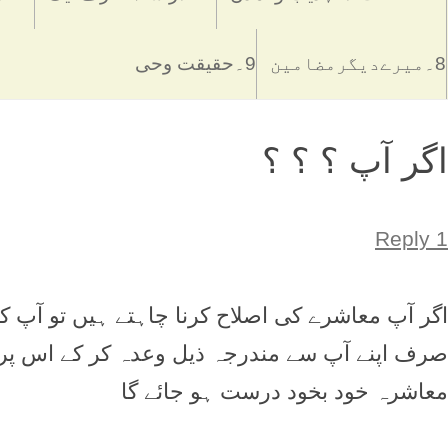
8۔میرےدیگرمضامین
9۔حقیقت وحی
اگر آپ ؟ ؟ ؟
1 Reply
اگر آپ معاشرے کی اصلاح کرنا چاہتے ہیں تو آپ
صرف اپنے آپ سے مندرجہ ذیل وعدہ کر کے اس پر ع
معاشرہ خود بخود درست ہو جائے گا