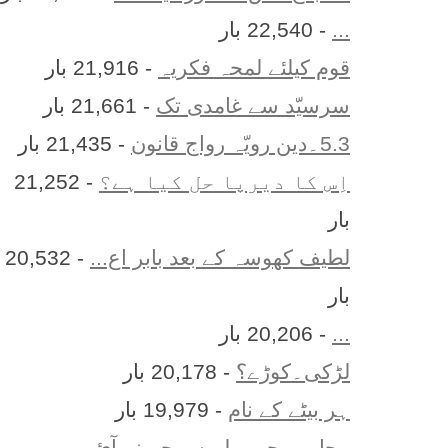
...
- 22,540 بار
قوم کیلئے لمحہ فکریہ
- 21,916 بار
سرسیّد سے غامدی تک
- 21,661 بار
5.3۔دین رویّہ رواج قانون
- 21,435 بار
اِس کا ديرپا حل کيا ہے؟
- 21,252
بار
لطیف کھوسہ کے بعد بابر اع...
- 20,532
بار
...
- 20,206 بار
لڑکی۔کوڑے؟
- 20,178 بار
ہر بيٹے کے نام
- 19,979 بار
محاورے جو پہلے سمجھ نہ آئ...
-