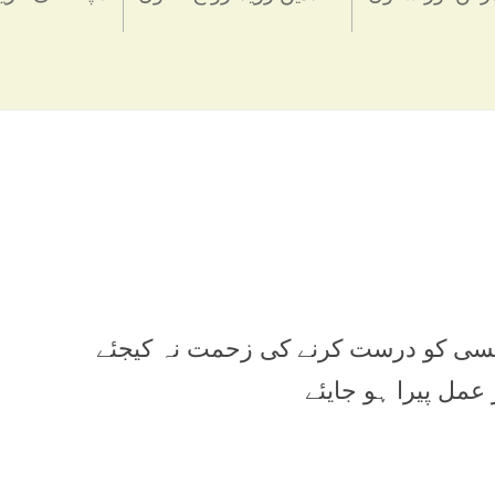
 کسی کو درست کرنے کی زحمت نہ کیجئے
مل پیرا ہو جایئے