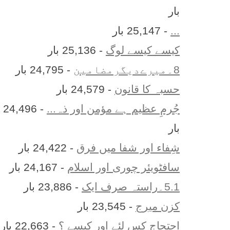
بار
...
- 25,147 بار
کیسے کیسے لوگ
- 25,136 بار
8۔میرےدیگرمضامین
- 24,795 بار
حسبہ کا قانون
- 24,579 بار
جُرمِ عظیم ہے مؤمن اور ذہ...
- 24,496
بار
شِفاء اور شفا میں فرق
- 24,422 بار
سافٹویئر چوری اور اسلام
- 24,167 بار
5.1۔راستہ صرف ایک
- 23,886 بار
کزن ميرج
- 23,545 بار
احتجاج کس لئے اور کیسے ؟
- 22,663 بار