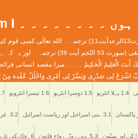
 ۔ ۔ ۔ ۔ ۔ ۔ ۔ ۔ What Am I
إِنَّ الله لاَ يُغَيِّرُ مَا بِقَوْمٍ حَتَّی يُغَيِّرُواْ مَا بِأَنْفُ
ان کے دلوں میں ہے ۔ ۔ ۔ وَأَن لَّيْسَ لِلْإِنس
َّمْتَنَا إِنَّكَ أَنتَ الْعَلِيمُ الْحَكِيمُ ۔ ۔ ۔ ميرا مقصد
ْرَحْ لِی صَدْرِی وَيَسِّرْ لِی أَمْرِی وَاحْلُلْ عُقْدة مِنْ لِس
Skip
to
1.4 پہلا انٹریو
1.5 دوسرا انٹریو
1.6 تیسرا انٹرویو
1.7 تاریخ اُر
content
3.1۔بنی اسراءیل اور ریاست اسرائیل
3.2۔غزہ ميں اسرائيلی دہشتگردی
5.3۔دین رویّہ رواج قانون
6۔چائےکی تاریخ فوائد و نقصانات