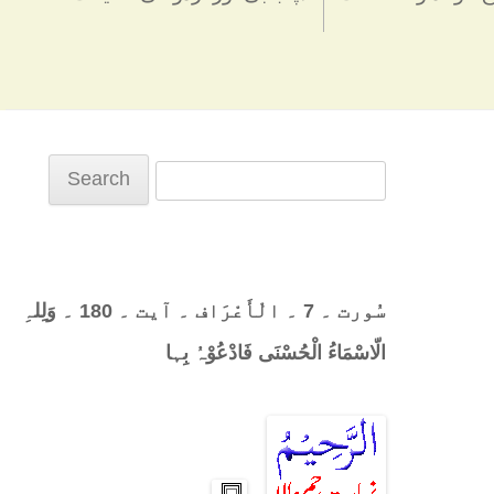
Search
for:
سُورت ۔ 7 ۔ الْأَعْرَاف ۔ آیت ۔ 180 ۔ وَلِلہِ
الّاسْمَاءُ الْحُسْنَی فَادْعُوْہُ بِہا