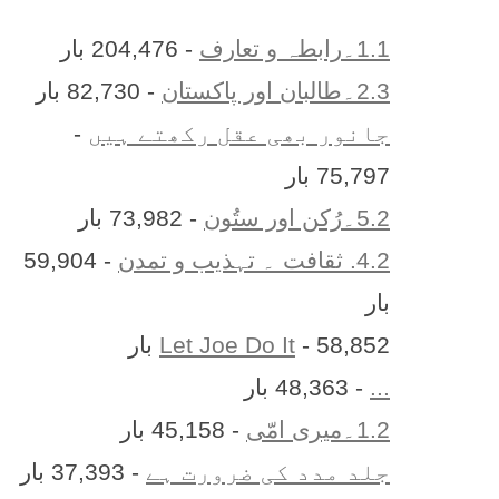
1.1۔رابطہ و تعارف
- 204,476 بار
2.3۔طالبان اور پاکستان
- 82,730 بار
جانور بھی عقل رکھتے ہیں
-
75,797 بار
5.2۔رُکن اور ستُون
- 73,982 بار
4.2. ثقافت ۔ تہذیب و تمدن
- 59,904
بار
- 58,852 بار
Let Joe Do It
...
- 48,363 بار
1.2۔میری امّی
- 45,158 بار
جلد مدد کی ضرورت ہے
- 37,393 بار