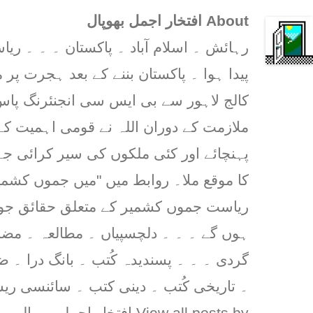
About افتخار اجمل بھوپال
رہائش ۔ اسلام آباد ۔ پاکستان ۔ ۔ ۔ 
پیدا ہوا ۔ پاکستان بننے کے بعد ہجرت پر م
کالج لاہور سے بی ایس سی انجنئرنگ پاس 
ملازمت کے دوران اللہ نے قومی اہمیت کے
پہنچائے اور کئی ملکوں کی سیر کرائی ج
کا موقع ملا۔ روابط میں "میں جموں کشمیر
ریاست جموں کشمیر کے متعلق حقائق جو پ
ہوں گے ۔ ۔ ۔ دلچسپیاں ۔ مطالعہ ۔ مض
گردی ۔ ۔ ۔ پسندیدہ کُتب ۔ بانگ درا ۔ 
۔ تاریخی کُتب ۔ دینی کتب ۔ سائنسی ریس
View all posts by افتخار اجمل بھوپال
→