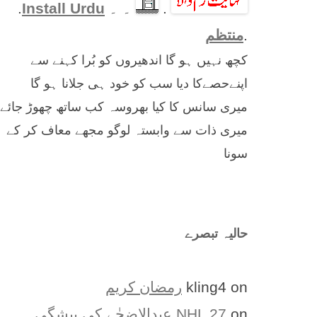
.
۔ ۔
Install Urdu
.
.
منتظم
کچھ نہیں ہو گا اندھیروں کو بُرا کہنے سے
اپنےحصےکا دیا سب کو خود ہی جلانا ہو گا
میری سانس کا کیا بھروسہ کب ساتھ چھوڑ جائے
میری ذات سے وابستہ لوگو مجھے معاف کر کے
سونا
حالیہ تبصرے
on
kling4
رمضان کریم
on
NHL 27
عیدالاضحٰے کی پیشگی