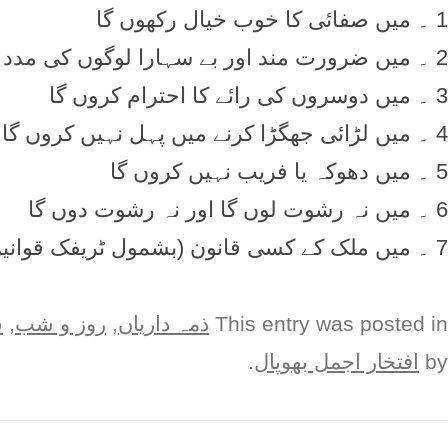
1 ۔ میں صفائی کا خوب خیال رکھوں گا
2 ۔ میں ضرورت مند اور بے سہارا لوگوں کی مدد کروں گا
3 ۔ میں دوسروں کی رائے کا احترام کروں گا
4 ۔ میں لڑائی جھگڑا کرنے میں پہل نہیں کروں گا
5 ۔ میں دھوکہ یا فریب نہیں کروں گا
6 ۔ میں نہ رشوت لوں گا اور نہ رشوت دوں گا
7 ۔ میں ملک کے کسی قانون (بشمول ٹریفک قوانین) کی خلاف ورزی نہیں کروں گا
This entry was posted in
ذمہ دارياں
,
روز و شب
,
س
by
افتخار اجمل بھوپال
.