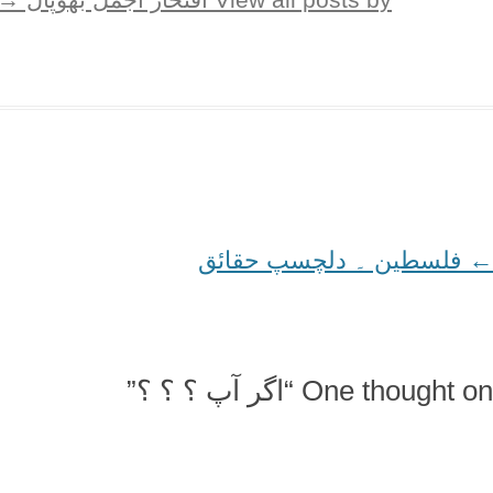
←
Post
فلسطین ۔ دلچسپ حقائق
navigation
One thought on “
اگر آپ ؟ ؟ ؟
”