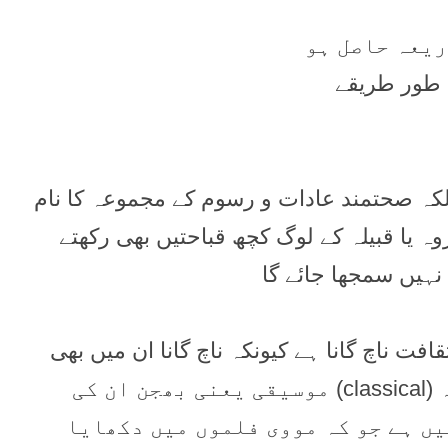
کہ صحتمند عادات و رسوم کے مجموعہ کا نام
ہ یا قبیلہ کے لوگ کچھ قباحتیں بھی رکھتے
نہیں سمجھا جائے گا
افت ناچ گانا ہے کیونکہ ناچ گانا ان میں بھی
صرف چند فیصد لوگ ہی کرتے ہیں ۔ ہاں شائستہ (classical) موسیقی یعنی بھجن ان کی
یں ہے جو کہ مووی فلموں میں دکھایا