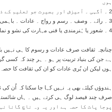
ہوں
2 ۔ آگہی ۔ آمیزش اور بصیرت جو تعلیم کے ذریعہ حاصل ہو
3 ۔ رائے ۔ وصف ۔ رسم و رواج ۔ عادات ۔ باہمی طور طریقے
4 ۔ شعور یا ہُنرمندی یا فنی مہارت کی نشو و نما
چنانچہ ثقافت صرف عادات و رسوم کا ہی نہیں بل
ہے جن کی بنیاد تربیت پر ہو ۔ ہر چند کہ کسی گرو
ہوں لیکن ان بُری عادات کو ان کی ثقافت کا حصہ 
ہندوؤں کیلئے بھی یہ نہیں کہا جا سکتا کہ اُن کی ثق
پوجا پاٹ کا حصہ ہے اور یہ وہ ناچ گانا نہ