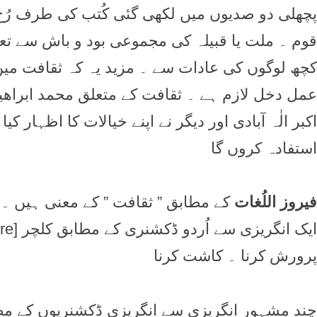
پچھلی دو صدیوں میں لکھی گئی کُتب کی طرف رُخ 
قوم ۔ ملت یا قبیلہ کی مجموعی بود و باش سے تع
کچھ لوگوں کی عادات سے ۔ مزید یہ کہ ثقافت میں 
عمل دخل لازم ہے ۔ ثقافت کے متعلق محمد ابراھی
اکبر الٰہ آبادی اور دیگر نے اپنے خیالات کا اظہار
استفادہ کروں گا
فیروز اللُغات
کے مطابق ” ثقافت ” کے معنی ہیں ۔ ع
پرورش کرنا ۔ کاشت کرنا
چند مشہور انگریزی سے انگریزی ڈکشنریوں کے مطابق ثقافت یا کل