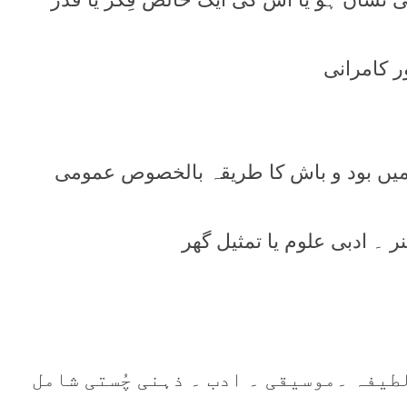
 میں بود و باش کا طریقہ بالخصوص عمومی
 لطیفہ ۔موسیقی ۔ ادب ۔ ذہنی چُستی شامل