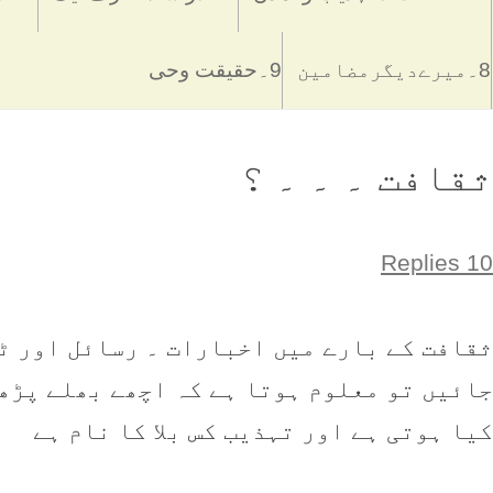
8۔میرےدیگرمضامین
9۔حقیقت وحی
ثقافت ۔ ۔ ۔ ؟
10 Replies
ثقافت کے بارے میں اخبارات ۔ رسائل اور ٹی
جائیں تو معلوم ہوتا ہے کہ اچھے بھلے پڑھ
کیا ہوتی ہے اور تہذيب کس بلا کا نام ہے