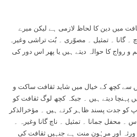
افت میں دین کا لحاظ لازمی ہے لیکن میرے
۔ گانا ۔ تمثیل ۔ مصوّری ۔ بُت تراشی وغیرہ
و رواج کا حوالہ دیتے ہیں یا پھر اس دور کی
یں سے کچھ کے خیال میں شاید ثقافت ساکت و
ں پہنچا دیتے ہیں ۔ جبکہ کچھ لوگ ثقافت کو
ے آپ کو جدت پسند ظاہر کرتے ہیں ۔ مؤخرالذکر
 ۔ محفل جمانا ۔ تمثیل ۔ ناچ گانا وغیرہ ۔
ورثہ اور مرہُونِ منت ہے جنہیں ثقافت کی