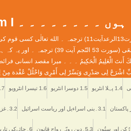
 ۔ ۔ ۔ ۔ ۔ ۔ ۔ ۔ What Am I
إِنَّ الله لاَ يُغَيِّرُ مَا بِقَوْمٍ حَتَّی يُغَيِّرُواْ مَا بِأَنْفُ
ان کے دلوں میں ہے ۔ ۔ ۔ وَأَن لَّيْسَ لِلْإِنس
َّمْتَنَا إِنَّكَ أَنتَ الْعَلِيمُ الْحَكِيمُ ۔ ۔ ۔ ميرا مقصد
ْرَحْ لِی صَدْرِی وَيَسِّرْ لِی أَمْرِی وَاحْلُلْ عُقْدة مِنْ لِس
Skip
to
1.4 پہلا انٹریو
1.5 دوسرا انٹریو
1.6 تیسرا انٹرویو
1.7 تاریخ اُر
content
3.1۔بنی اسراءیل اور ریاست اسرائیل
3.2۔غزہ ميں اسرائيلی دہشتگردی
5.3۔دین رویّہ رواج قانون
6۔چائےکی تاریخ فوائد و نقصانات