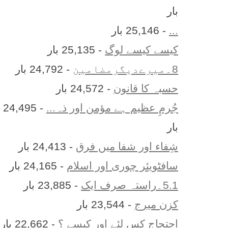
بار
...
- 25,146 بار
کیسے کیسے لوگ
- 25,135 بار
8۔میرےدیگرمضامین
- 24,792 بار
حسبہ کا قانون
- 24,572 بار
جُرمِ عظیم ہے مؤمن اور ذہ...
- 24,495
بار
شِفاء اور شفا میں فرق
- 24,413 بار
سافٹویئر چوری اور اسلام
- 24,165 بار
5.1۔راستہ صرف ایک
- 23,885 بار
کزن ميرج
- 23,544 بار
احتجاج کس لئے اور کیسے ؟
- 22,662 بار