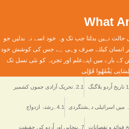
سِہِمْ (سورت13الرعدآیت11) ترجمہ ۔ الله تعالٰی کسی قوم کی حالت نہیں بدلتا جب تک وہ خود اسے نہ بدلیں جو
َانِ إِلَّا مَا سَعَی (سورت 53 النّجم آیت 39) ترجمہ ۔ اور یہ کہ ہر انسان کیلئے صرف وہی ہے جس کی کوشش خود
 انسانی فرائض کے بارے میں اپنےعلم اور تجربہ کو نئی نسل تک
َانِی يَفْقَھُوا قَوْلِی
دو بلاگنگ
2.1۔تحریک آزادی جموں کشمیر
4.1۔رشتۂ ازدواج
7۔پنجابی اور اُردو کی حقیقت