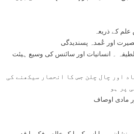
ِ لطیفہ ۔ انسانیات اور سائنس کی وسیع ہیئت
اد اور چال چلن جس کا انحصار سیکھنے کی
ی پر ہو
ائی نشان ہو یا اس کی ایک خالص فِکر یا قدر