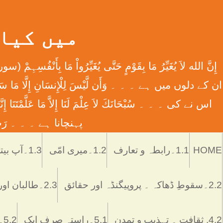
میں کیا ہوں
اس نے کی ۔ ۔ ۔ سُبْحَانَكَ لاَ عِلْمَ لَنَا إِلاَّ مَا عَل
پہنچانا ہے ۔ ۔ ۔ رَبِّ اش
HOME
1.1۔رابطہ و تعارف
1.2۔میری امّی
1.3۔آپ بیتی
2.2۔سقوطِ ڈھاکہ ۔ پروپیگنڈہ اور حقائق
2.3۔طالبان اور پاکستان
4.2. ثقافت ۔ تہذیب و تمدن
5.1۔راستہ صرف ایک
5.2۔رُکن اور ستُون