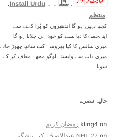
.
۔ ۔
Install Urdu
.
.
منتظم
کچھ نہیں ہو گا اندھیروں کو بُرا کہنے سے
اپنےحصےکا دیا سب کو خود ہی جلانا ہو گا
میری سانس کا کیا بھروسہ کب ساتھ چھوڑ جائے
میری ذات سے وابستہ لوگو مجھے معاف کر کے
سونا
حالیہ تبصرے
on
kling4
رمضان کریم
on
NHL 27
عیدالاضحٰے کی پیشگی