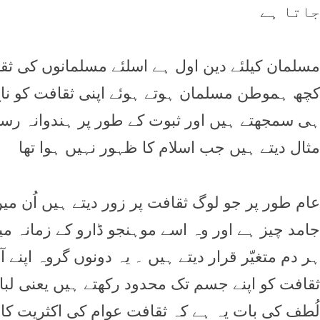
جاتا ہے
مسلمان کیلئے دین اول ہے اسلئے مسلمانوں کی ثق
کچھ ہموطن مسلمان ہوتے ہوئے اپنی ثقافت کو ناچ 
ہی سمجھتے ہیں اور ثبوت کے طور پر ہندوانہ رسم 
مثال دیتے ہیں جب اسلام کا ظہور نہیں ہوا تھا
عام طور پر جو لوگ ثقافت پر زور دیتے ہیں اُن م
جامد چیز ہے اور وہ اسے موہنجو ڈارو کے زمانہ می
ہر دم متغیّر قرار دیتے ہیں ۔ یہ دونوں گروہ اپن
ثقافت کو اپنے جسم تک محدود رکھتے ہیں یعنی لباس
لُطف کی بات یہ ہے کہ ثقافت عوام کی اکثریت کا 