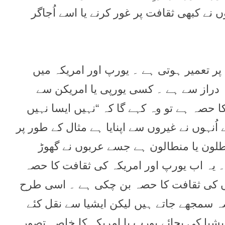
 نے کبھی ثقافت پر غور کرنے یا اسے اُجاگر
پر تعمیر ہوتی ہے ۔ یورپ اور امریکہ میں
 دراز سے ہے ۔ کسی یورپی یا امریکن سے
ا حصہ ہے تو وہ کہے گا کہ “نہیں ایسا نہیں
ہوں نے غیروں سے اپنایا ہے مثال کے طور پر
طلون یا منطالون ہے جسے عربوں نے گھوڑ
 ۔ یہ اب یورپ اور امریکہ کی ثقافت کا حصہ
ں کی ثقافت کا حصہ بن چکی ہے ۔ اسی طرح
ہ سمجھے جاتے ہیں لیکن ایشیا سے نقل کئے
یا کی بجائے یورپ یا امریکہ کا خاصہ تصور