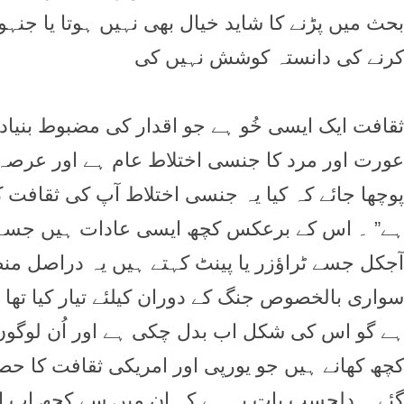
بحث میں پڑنے کا شاید خیال بھی نہیں ہوتا یا جنہوں
کرنے کی دانستہ کوشش نہیں کی
ثقافت ایک ایسی خُو ہے جو اقدار کی مضبوط بنیاد 
عورت اور مرد کا جنسی اختلاط عام ہے اور عرصہ
پوچھا جائے کہ کیا یہ جنسی اختلاط آپ کی ثقافت ک
ہے” ۔ اس کے برعکس کچھ ایسی عادات ہیں جسے اُن
آجکل جسے ٹراؤزر یا پینٹ کہتے ہیں یہ دراصل من
سواری بالخصوص جنگ کے دوران کیلئے تیار کیا تھا
ہے گو اس کی شکل اب بدل چکی ہے اور اُن لوگو
کچھ کھانے ہیں جو یورپی اور امریکی ثقافت کا حص
گئے ۔ دلچسپ بات یہ ہے کہ ان میں سے کچھ اب ایش