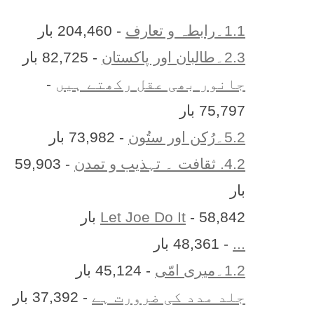
1.1۔رابطہ و تعارف
- 204,460 بار
2.3۔طالبان اور پاکستان
- 82,725 بار
جانور بھی عقل رکھتے ہیں
-
75,797 بار
5.2۔رُکن اور ستُون
- 73,982 بار
4.2. ثقافت ۔ تہذیب و تمدن
- 59,903
بار
- 58,842 بار
Let Joe Do It
...
- 48,361 بار
1.2۔میری امّی
- 45,124 بار
جلد مدد کی ضرورت ہے
- 37,392 بار