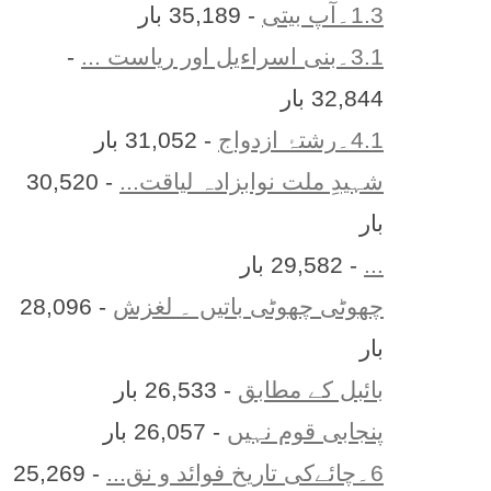
1.3۔آپ بیتی
- 35,189 بار
3.1۔بنی اسراءیل اور ریاست ...
-
32,844 بار
4.1۔رشتۂ ازدواج
- 31,052 بار
شہیدِ ملت نوابزادہ لیاقت...
- 30,520
بار
...
- 29,582 بار
چھوٹی چھوٹی باتیں ۔ لغزش
- 28,096
بار
بائبل کے مطابق
- 26,533 بار
پنجابی قوم نہیں
- 26,057 بار
6۔چائےکی تاریخ فوائد و نق...
- 25,269