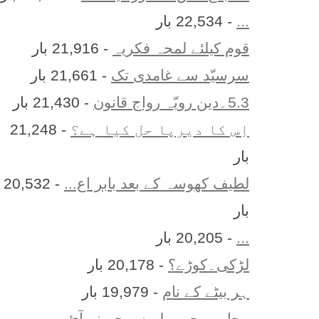
...
- 22,534 بار
قوم کیلئے لمحہ فکریہ
- 21,916 بار
سرسیّد سے غامدی تک
- 21,661 بار
5.3۔دین رویّہ رواج قانون
- 21,430 بار
اِس کا ديرپا حل کيا ہے؟
- 21,248
بار
لطیف کھوسہ کے بعد بابر اع...
- 20,532
بار
...
- 20,205 بار
لڑکی۔کوڑے؟
- 20,178 بار
ہر بيٹے کے نام
- 19,979 بار
محاورے جو پہلے سمجھ نہ آئ...
-