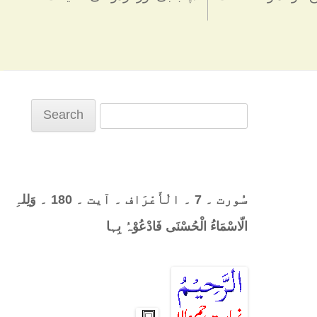
Search
for:
سُورت ۔ 7 ۔ الْأَعْرَاف ۔ آیت ۔ 180 ۔ وَلِلہِ
الّاسْمَاءُ الْحُسْنَی فَادْعُوْہُ بِہا