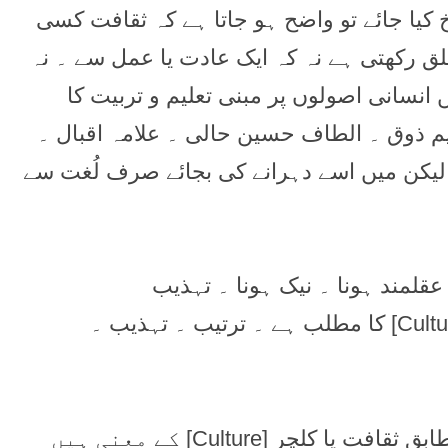
کیا جائے تو واضح ہو جاتا ہے کہ ثقافت کسی
لق رکھتی ہے نہ کہ ایک عادت یا عمل سے ۔ نہ
انسانی اصولوں پر مبنی تعلیم و تربیت کا
م ذوق ۔ الطاف حسین حالی ۔ علامہ اقبال ۔
 کیا لیکن میں اسے دہرانے کی بجائے صرف لُغت سے
قلمند ہونا ۔ نیک ہونا ۔ تہذیب
ایک انگریزی سے اُردو ڈکشنری کے مطابق کلچر [Culture] کا مطلب ہے ۔ ترتیب ۔ تہذیب ۔
چر [Culture] کے معنی ہیں