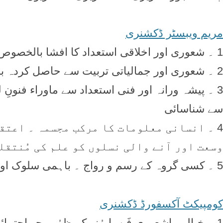
مریم ویبسٹر ڈکشنری
1 ۔ شعوری اور اخلاقی استعداد کا افشا بالخصوص علم کے ذریعہ
2 ۔ شعوری اور جمالیاتی تربیت سے حاصل کردہ بصیرت اور عُمدہ پسندیدگی
3 ۔ پیشہ ورانہ اور فنی استعداد سے ماوراء فنون
سے شناسائی
4 ۔ انسانی معلومات کا مرکب مجسمہ ۔ اعتق
وسعت اور آنے والی نسلوں کو علم کی مُنتقل
5 ۔ کسی گروہ کے رسم و رواج ۔ باہمی سلوک اور مادی اوصاف
کومپیکٹ آکسفورڈ ڈکشنری
1 ۔ خیالی یاشعوری فَن یا ہُنر کے ظہُور جو اجتم