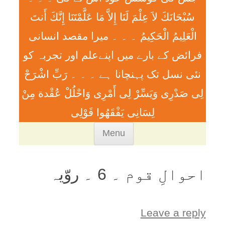
سُبْحَانَكَ لاَ عِلْمَ لَنَا إِلاَّ مَا عَلَّمْتَنَا إِنَّكَ أَنتَ
الْعَلِيمُ الْحَكِيمُ ۔ ۔ ۔ ميرا مقصد انسانی
فرائض کے بارے میں اپنےعلم اور تجربہ کو
نئی نسل تک پہنچانا ہے ۔ ۔ ۔ رَبِّ اشْرَحْ
لِی صَدْرِی وَيَسِّرْ لِی أَمْرِی وَاحْلُلْ عُقْدة مِنْ
لِسَانِی يَفْقَھُوا قَوْلِی
Skip
Menu
to
content
احوالِ قوم ۔ 6 ۔ روّيہ
Leave a reply