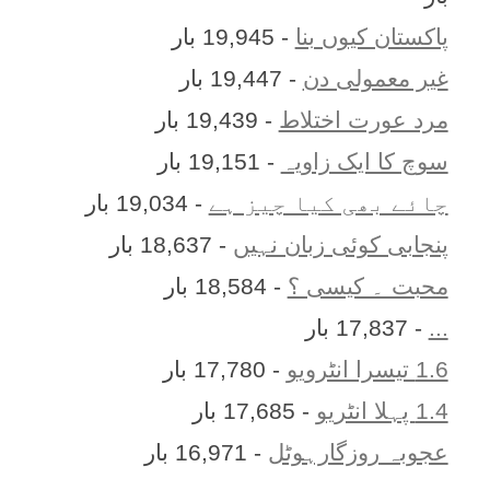
پاکستان کیوں بنا
- 19,945 بار
غیر معمولی دن
- 19,447 بار
مرد عورت اختلاط
- 19,439 بار
سوچ کا ایک زاویہ
- 19,151 بار
چائے بھی کیا چیز ہے
- 19,034 بار
پنجابی کوئی زبان نہیں
- 18,637 بار
محبت ۔ کیسی ؟
- 18,584 بار
...
- 17,837 بار
1.6 تیسرا انٹرویو
- 17,780 بار
1.4 پہلا انٹریو
- 17,685 بار
عجوبہ روزگارہوٹل
- 16,971 بار