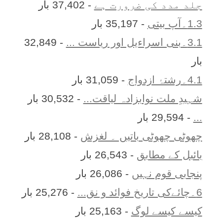
جلد مدد کی ضرورت ہے
- 37,402 بار
1.3۔آپ بیتی
- 35,197 بار
3.1۔بنی اسراءیل اور ریاست ...
- 32,849
بار
4.1۔رشتۂ ازدواج
- 31,059 بار
شہیدِ ملت نوابزادہ لیاقت...
- 30,532 بار
...
- 29,594 بار
چھوٹی چھوٹی باتیں ۔ لغزش
- 28,108 بار
بائبل کے مطابق
- 26,543 بار
پنجابی قوم نہیں
- 26,086 بار
6۔چائےکی تاریخ فوائد و نق...
- 25,276 بار
کیسے کیسے لوگ
- 25,163 بار