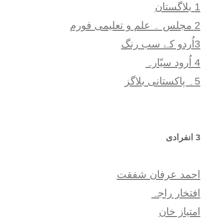
1 بلاگستان
2 مجلس ۔ علم و تعلیمی فورم
3اُردو کے سب رنگ
4 اُرود سیّارہ
5۔ پاکستانی بلاگز
3 انفرادی
احمد عرفان شفقت
افتخار راجہ
امتياز خان