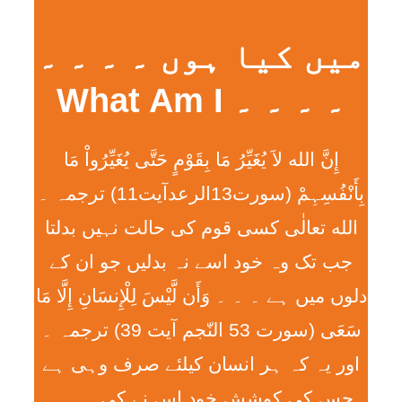
میں کیا ہوں ۔ ۔ ۔ ۔
۔ ۔ ۔ ۔ What Am I
إِنَّ الله لاَ يُغَيِّرُ مَا بِقَوْمٍ حَتَّی يُغَيِّرُواْ مَا
بِأَنْفُسِہِمْ (سورت13الرعدآیت11) ترجمہ ۔
الله تعالٰی کسی قوم کی حالت نہیں بدلتا
جب تک وہ خود اسے نہ بدلیں جو ان کے
دلوں میں ہے ۔ ۔ ۔ وَأَن لَّيْسَ لِلْإِنسَانِ إِلَّا مَا
سَعَی (سورت 53 النّجم آیت 39) ترجمہ ۔
اور یہ کہ ہر انسان کیلئے صرف وہی ہے
جس کی کوشش خود اس نے کی ۔ ۔ ۔