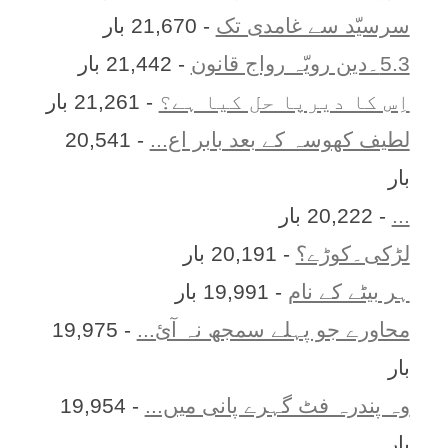
سرسیّد سے غامدی تک
- 21,670 بار
5.3۔دین رویّہ رواج قانون
- 21,442 بار
اِس کا ديرپا حل کيا ہے؟
- 21,261 بار
لطیف کھوسہ کے بعد بابر اع...
- 20,541
بار
...
- 20,222 بار
لڑکی۔کوڑے؟
- 20,191 بار
ہر بيٹے کے نام
- 19,991 بار
محاورے جو پہلے سمجھ نہ آئ...
- 19,975
بار
وہ پندرہ فٹ گہرے پانی میں...
- 19,954
بار