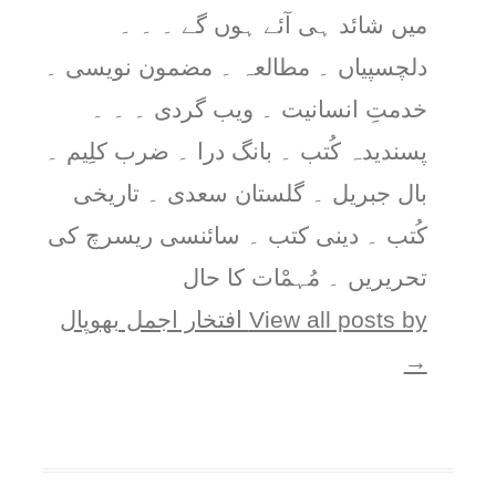
میں شائد ہی آئے ہوں گے ۔ ۔ ۔
دلچسپیاں ۔ مطالعہ ۔ مضمون نویسی ۔
خدمتِ انسانیت ۔ ویب گردی ۔ ۔ ۔
پسندیدہ کُتب ۔ بانگ درا ۔ ضرب کلِیم ۔
بال جبریل ۔ گلستان سعدی ۔ تاریخی
کُتب ۔ دینی کتب ۔ سائنسی ریسرچ کی
تحریریں ۔ مُہمْات کا حال
View all posts by افتخار اجمل بھوپال
→