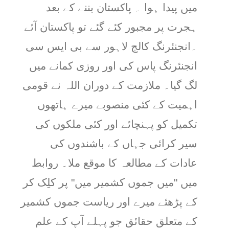
میں پیدا ہوا ۔ پاکستان بننے کے بعد
ہجرت پر مجبور کئے گئے تو پاکستان آئے
۔انجنئرنگ کالج لاہور سے بی ایس سی
انجنئرنگ پاس کی اور روزی کمانے میں
لگ گیا۔ ملازمت کے دوران اللہ نے قومی
اہمیت کے کئی منصوبے میرے ہاتھوں
تکمیل کو پہنچائے اور کئی ملکوں کی
سیر کرائی جہاں کے باشندوں کی
عادات کے مطالعہ کا موقع ملا۔ روابط
میں "میں جموں کشمیر میں" پر کلِک کر
کے پڑھئے میرے اور ریاست جموں کشمیر
کے متعلق حقائق جو پہلے آپ کے علم