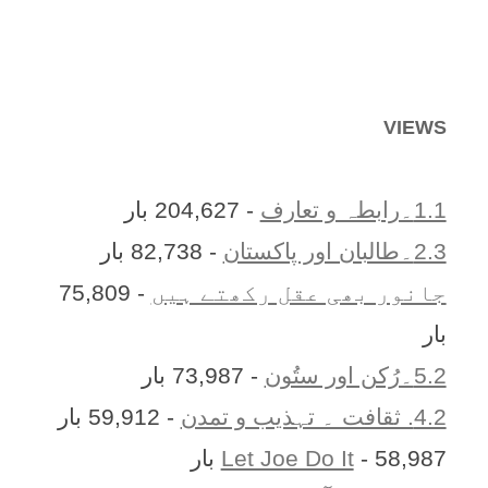
VIEWS
1.1۔رابطہ و تعارف
- 204,627 بار
2.3۔طالبان اور پاکستان
- 82,738 بار
جانور بھی عقل رکھتے ہیں
- 75,809
بار
5.2۔رُکن اور ستُون
- 73,987 بار
4.2. ثقافت ۔ تہذیب و تمدن
- 59,912 بار
- 58,987 بار
Let Joe Do It