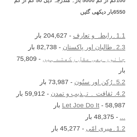
100کم از کم 5000 بار۔ مندرجہ ذیل 50 کم از کم
6550بار دیکھی گئیں
1.1۔رابطہ و تعارف
- 204,627 بار
2.3۔طالبان اور پاکستان
- 82,738 بار
جانور بھی عقل رکھتے ہیں
- 75,809
بار
5.2۔رُکن اور ستُون
- 73,987 بار
4.2. ثقافت ۔ تہذیب و تمدن
- 59,912 بار
- 58,987 بار
Let Joe Do It
...
- 48,375 بار
1.2۔میری امّی
- 45,277 بار