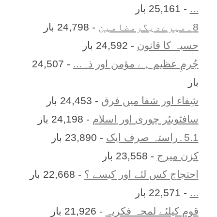
...
- 25,161 بار
8۔میرےدیگرمضامین
- 24,798 بار
حسبہ کا قانون
- 24,592 بار
جُرمِ عظیم ہے مؤمن اور ذہ...
- 24,507
بار
شِفاء اور شفا میں فرق
- 24,453 بار
سافٹویئر چوری اور اسلام
- 24,198 بار
5.1۔راستہ صرف ایک
- 23,890 بار
کزن ميرج
- 23,558 بار
احتجاج کس لئے اور کیسے ؟
- 22,668 بار
...
- 22,571 بار
قوم کیلئے لمحہ فکریہ
- 21,926 بار