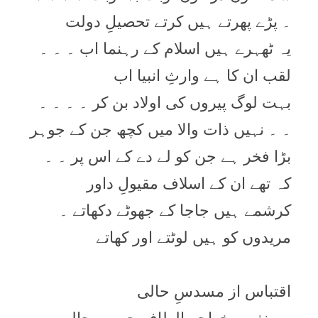
۔ پڑے پھرتے ہیں کرتے تحصیلِ دولت
یہ ٹھہرے ہیں اسلام کے رہنما اب ۔ ۔ ۔
لقب ان کا ہے وارثِ انبیا اب
بہت لوگ پیروں کی اولاد بن کر ۔ ۔ ۔ ۔
۔ ۔ نہیں ذات والا میں کچھ جن کے جوہر
بڑا فخر ہے جن کو لے دے کے اس پر ۔ ۔
کہ تھے ان کے اسلاف مقیولِ داور
کرشمے ہیں جاجا کے جھوٹے دکھاتے ۔
مریدوں کو ہیں لوٹتے اور کھاتے
اقتباس از مسدسِ حالی