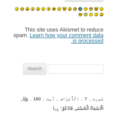
This site uses Akismet to reduce
spam.
Learn how your comment data
is processed.
Search
for:
سُورت ۔ 7 ۔ الْأَعْرَاف ۔ آیت ۔ 180 ۔ وَلِلہِ
الّاسْمَاءُ الْحُسْنَی فَادْعُوْہُ بِہا