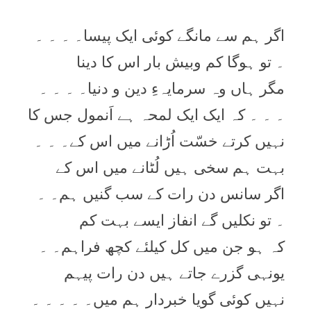
اگر ہم سے مانگے کوئی ایک پیسا۔ ۔ ۔ ۔
۔ تو ہوگا کم وبیش بار اس کا دینا
مگر ہاں وہ سرمایہءِ دین و دنیا۔ ۔ ۔ ۔
۔ ۔ ۔ کہ ایک ایک لمحہ ہے اَنمول جس کا
نہیں کرتے خسّت اُڑانے میں اس کے۔ ۔ ۔
بہت ہم سخی ہیں لُٹانے میں اس کے
اگر سانس دن رات کے سب گنیں ہم۔ ۔
۔ تو نکلیں گے انفاز ایسے بہت کم
کہ ہو جن میں کل کیلئے کچھ فراہم۔ ۔
یونہی گزرے جاتے ہیں دن رات پیہم
نہیں کوئی گویا خبردار ہم میں۔ ۔ ۔ ۔ ۔