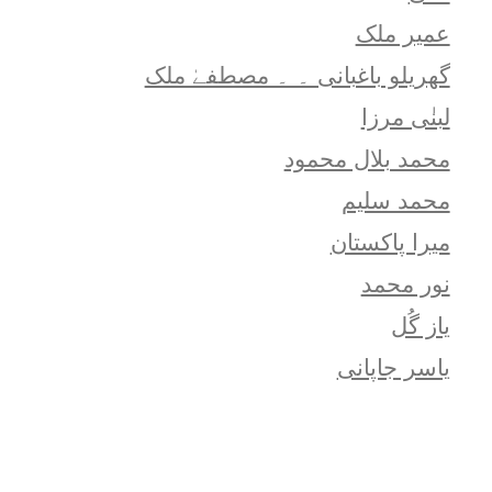
عمیر ملک
گھریلو باغبانی ۔ ۔ مصطفےٰ ملک
لبنٰی مرزا
محمد بلال محمود
محمد سلیم
میرا پاکستان
نور محمد
یاز گُل
یاسر جاپانی