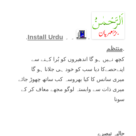
.
۔ ۔
Install Urdu
.
.
منتظم
کچھ نہیں ہو گا اندھیروں کو بُرا کہنے سے
اپنےحصےکا دیا سب کو خود ہی جلانا ہو گا
میری سانس کا کیا بھروسہ کب ساتھ چھوڑ جائے
میری ذات سے وابستہ لوگو مجھے معاف کر کے
سونا
حالیہ تبصرے