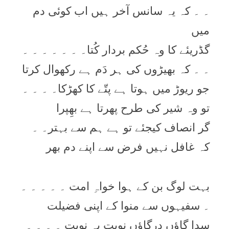
۔ ۔ کہ یہ سانس آخر ہیں اب کوئی دم
میں
گڈریئے کا وہ حُکم بردار کُتا۔ ۔ ۔ ۔ ۔ ۔ ۔
۔ ۔ کہ بھیڑوں کی ہر دَم ہے رکھوال کرتا
جو ریوڑ میں ہوتا ہے پتّے کا کھڑکا۔ ۔ ۔ ۔
تو وہ شیر کی طرح پھرتا ہے بھِپرا
گر انصاف کیجئے تو ہے ہم سے بہتر۔ ۔
کہ غافل نہیں فرض سے اپنے دم بھر
بہت لوگ بن کے ہوا خواہِ امت ۔ ۔ ۔ ۔ ۔
۔ سفیہوں سے منوا کے اپنی فضیلت
سدا گاؤں درگاؤں نوبت بہ نوبت ۔ ۔ ۔ ۔