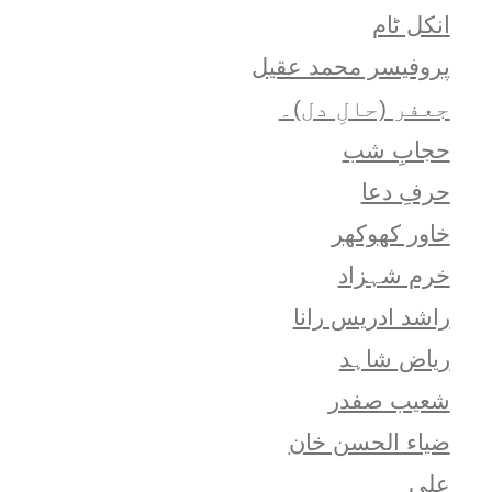
انکل ٹام
پروفیسر محمد عقیل
جعفر (حالِ دل)۔
حجابِ شب
حرفِ دعا
خاور کھوکھر
خرم شہزاد
راشد ادریس رانا
ریاض شاہد
شعيب صفدر
ضیاء الحسن خان
علی