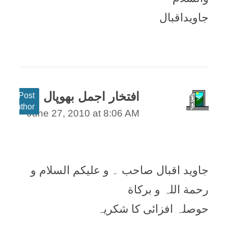
جاویداقبال
افتخار اجمل بھوپال
Post
author
June 27, 2010 at 8:06 AM
جاويد اقبال صاحب ۔ و عليکم السلام و
رحمة اللہ و برکاة
حوصلہ افزائی کا شکريہ