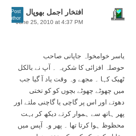
افتخار اجمل بھوپال
Post
author
June 25, 2010 at 4:37 PM
یاسر خوامخواہ جاپانی صاحب
حوصلہ افزائی کا شکريہ ۔ آپ نے بالکل
ٹھيک کہا ۔ مجھے وہ وقت ياد آ گيا جب
ميں چھوٹے چھوٹے بچوں کو کو تختی
دھوتے اور اس پر گاچی يا گاچنی ملتے اور
پھر ہاتھ سے ہموار کرتے ديکھ کر بہت
محظوظ ہوا کرتا تھا ۔ پھر وہ آپس ميں