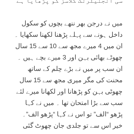
سی انجنيئرنگ کلاسز کو پڑھايا ہے
ميں نے درجن بھر ننھے بچوں کو سکول
داخل ہونے سے پہلے پڑھنا لکھنا سکھايا ۔
ان ميں 4 ميرے مجھ سے 10 سے 15 سال
چھوٹے بھائی بہن اور 3 ميرے بچے ہيں ۔
ان سب پر ميں نے بڑے حِلم کے ساتھ
محنت کی مگر ميری مجھ سے 15 سال
چھوٹی بہن کو پڑھانا اور لکھانا ميرے لئے
سب سے بڑا امتحان تھا ۔ ميں نے کہا
پڑھو “الف” تو اس نے کہا “پڑھو الف”۔
خير اس سے تو جلدی جان چھوٹ گئی