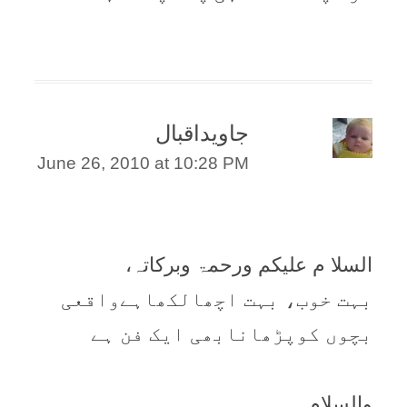
جاویداقبال
June 26, 2010 at 10:28 PM
السلا م علیکم ورحمۃ وبرکاتہ،
بہت خوب، بہت اچھالکھاہےواقعی
بچوں کوپڑھانابھی ایک فن ہے
والسلام