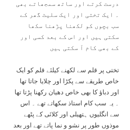
درست کرتے اور ساتھ سمجھاتے بھی
۔ ايک تختی اور ايک سليٹ گھر کے
سب بچوں کو لکھنا پڑھنا سکھا
سکتی ہيں اور اس کے بعد کسی اور
کے بھی کام آ سکتی ہيں
تختی پر قلم سے لکھنے کيلئے قلم کو ايک
خاص طريقے سے پکڑا اور چلايا جاتا تھا
اور دباؤ کا بھی خاص دھيان رکھنا پڑتا تھا
۔ يہ سب کام استاذ سکھاتے تھے ۔ اس
سے انگليوں ہتھيلی اور کلائی کے پٹھے
موذوں طور پر نشو و نما پاتے تھے اور بعد