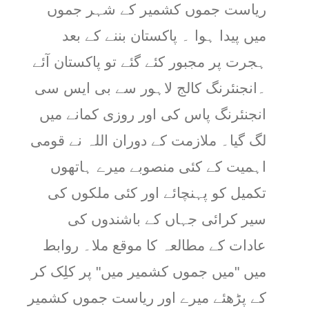
ریاست جموں کشمیر کے شہر جموں
میں پیدا ہوا ۔ پاکستان بننے کے بعد
ہجرت پر مجبور کئے گئے تو پاکستان آئے
۔انجنئرنگ کالج لاہور سے بی ایس سی
انجنئرنگ پاس کی اور روزی کمانے میں
لگ گیا۔ ملازمت کے دوران اللہ نے قومی
اہمیت کے کئی منصوبے میرے ہاتھوں
تکمیل کو پہنچائے اور کئی ملکوں کی
سیر کرائی جہاں کے باشندوں کی
عادات کے مطالعہ کا موقع ملا۔ روابط
میں "میں جموں کشمیر میں" پر کلِک کر
کے پڑھئے میرے اور ریاست جموں کشمیر