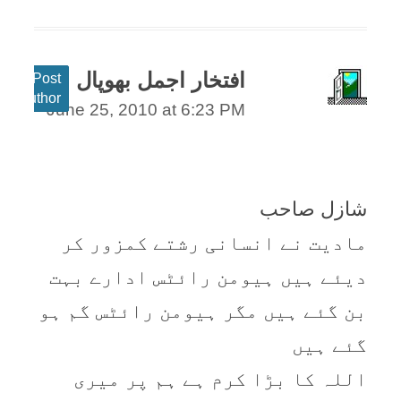
افتخار اجمل بھوپال
Post
author
June 25, 2010 at 6:23 PM
شازل صاحب
ماديت نے انسانی رشتے کمزور کر
ديئے ہيں ہيومن رائٹس ادارے بہت
بن گئے ہيں مگر ہيومن رائٹس گم ہو
گئے ہيں
اللہ کا بڑا کرم ہے ہم پر ميری