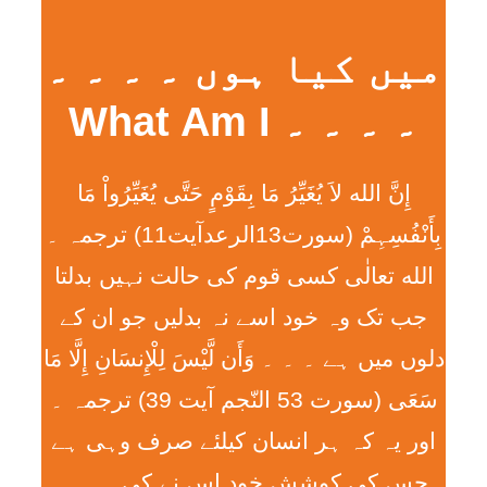
میں کیا ہوں ۔ ۔ ۔ ۔
۔ ۔ ۔ ۔ What Am I
إِنَّ الله لاَ يُغَيِّرُ مَا بِقَوْمٍ حَتَّی يُغَيِّرُواْ مَا
بِأَنْفُسِہِمْ (سورت13الرعدآیت11) ترجمہ ۔
الله تعالٰی کسی قوم کی حالت نہیں بدلتا
جب تک وہ خود اسے نہ بدلیں جو ان کے
دلوں میں ہے ۔ ۔ ۔ وَأَن لَّيْسَ لِلْإِنسَانِ إِلَّا مَا
سَعَی (سورت 53 النّجم آیت 39) ترجمہ ۔
اور یہ کہ ہر انسان کیلئے صرف وہی ہے
جس کی کوشش خود اس نے کی ۔ ۔ ۔