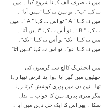
ميں نے صرف الف کہنا شروع کيا ۔ ميں
نے کہا “ب”۔ تو بہن نے کہا “نہيں آتا” ۔
ميں نے کہا ” A ” تو اس نے کہا ” A “۔ ميں
نے کہا ” B “۔ تو اُس نے کہا “نہيں آتا”۔
ميں نے کہا “ايک” تو اُس نے کہا “ايک”۔
ميں نے کہا “دو”۔ تو اس نے کہا “نہيں آتا”
ميں انجنئرنگ کالج سے گرميوں کی
چھٹيوں ميں گھر آيا ہوا اپنا فرض نبھا رہا
تھا۔ تين دن ميں پوری کوشش کرتا رہا
مگر ميری پياری بہن کا جواب نہ بدل
سکا ۔ پھر اس کا ايک حل ذہن ميں آيا ۔