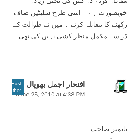
مقابلہ کرتے کہ کس کی تختی زيادہ
خوبصورت ہے ۔ اسی طرح سليٹيں صاف
رکھنے کا مقابلہ کرتے ۔ ميں نے طوالت کے
ڈر سے مکمل منظر کشی نہيں کی تھی
افتخار اجمل بھوپال
Post
author
June 25, 2010 at 4:38 PM
باتميز صاحب