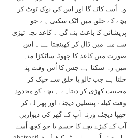
وہ اُسے کاٹے گا اور اس کي نوک ٹوٹ کر
بچے کے حلق ميں اٹک سکتی ہے جو
پريشانی کا باعث بنے گی ۔ کاغذ بچہ تيزی
سے منہ ميں ڈال کر کھينچتا ہے ۔ اس
صورت ميں کاغذ کا چھوٹا ساٹکڑا منہ
ميں رہ سکتا ہے جس کا اُس وقت پتہ
چلتا ہے جب تالو يا حلق سے چپک کر
مصيبت کھڑی کر ديتاہے ۔ بچے کو محدود
وقت کيلئے پنسليں ديجئے اور پھر لے کر
چھپا ديجئے ورنہ آپ کے گھر کی ديواريں
آپ کے کپڑے بچے کا جسم يا جو کچھ اُسے
مل جائے اُس پر ابسٹريکٹ آرٹ [abstract