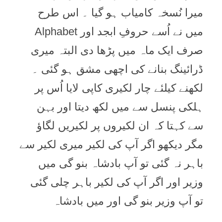
ميرا نُسخہ کامياب ہو گيا ۔ اس طرح
ميں نے اُسے حروفِ ابجد اور Alphabet
صرف ايک ماہ ميں پڑھا دی البتہ ميری
ڈرائينگ بنانے کی اچھی مشق ہو گئی ۔
لکھنے کيلئے چار لکيری کاپی لايا اُس پر
ہلکی پنسل سے ميں لکھ ديتا اور بہن
سے کہتا کہ ان لکيروں پر لکيريں لگاؤ
مگر ديکھو اگر آپ کی لکير ميری لکير سے
باہر نہ گئی تو آپ بادشاہ بنو گی ميں
وزير اور اگر آپ کی لکير باہر چلی گئی
تو آپ وزير بنو گی اور ميں بادشاہ