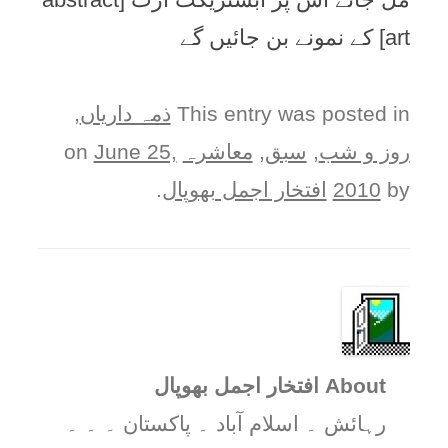
art] کے نمونے بن جائيں گے
This entry was posted in
ذمہ دارياں
,
روز و شب
,
سبق
,
معاشرہ
on
June 25,
by
2010
افتخار اجمل بھوپال
.
About افتخار اجمل بھوپال
رہائش ۔ اسلام آباد ۔ پاکستان ۔ ۔ ۔