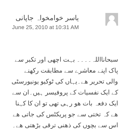
یاسر خوامخواہ جاپانی
June 25, 2010 at 10:31 AM
سبحانااللہ۔۔۔۔ بہت اچھی اور تکبر سے
پاک اپنے معاشرے سے مطابقت رکھنے
والی تحریر ھے۔یہاں کی ٹوکیو یونیورسٹی
کے ایک نفسیات کے پروفیسر ہیں۔ان سے
ایک دفعہ بات ھو رہی تھی تو ان کا کہنا
ھے کہ تختی سے جو پریکٹس کی جاتی ھے
اس سے بچوں کی ذھنی ترقی بڑھتی ھے۔