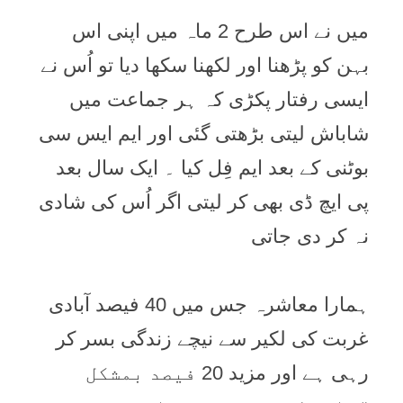
ميں نے اس طرح 2 ماہ ميں اپنی اس
بہن کو پڑھنا اور لکھنا سکھا ديا تو اُس نے
ايسی رفتار پکڑی کہ ہر جماعت ميں
شاباش ليتی بڑھتی گئی اور ايم ايس سی
بوٹنی کے بعد ايم فِل کيا ۔ ايک سال بعد
پی ايچ ڈی بھی کر ليتی اگر اُس کی شادی
نہ کر دی جاتی
ہمارا معاشرہ جس ميں 40 فيصد آبادی
غربت کی لکير سے نيچے زندگی بسر کر
رہی ہے اور مزيد 20 فيصد بمشکل