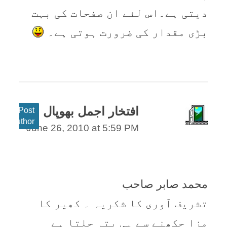
دیتی ہے۔اس لئے ان صفحات کی بہت
بڑی مقدار کی ضرورت ہوتی ہے۔
افتخار اجمل بھوپال
Post
author
June 26, 2010 at 5:59 PM
محمد صابر صاحب
تشريف آوری کا شکريہ ۔ کھير کا
مزا چکھنے سے ہی پتہ چلتا ہے