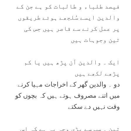
فيصد طلباء و طالبات کو ہے جن کے
والدين ايسے سُلجھے ہوئے طريقوں
پر عمل کرنے سے قاصر ہيں جس کی
تين وجوہات ہيں
ايک ۔ والدين اَن پڑھ ہيں يا کم
پڑھے لکھے ہيں
دو ۔ والدين گھر کے اخراجات مہيا کرنے
ميں اتنے مصروف ہوتے ہيں کہ بچوں کو
وقت نہيں دے سکتے
تين ۔ سب سے بڑی وجہ يہ ہے کہ اس