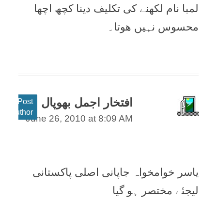
لمبا نام لکھنے کی تکلیف دینا کچھ اچھا
محسوس نہیں ھوتا۔
افتخار اجمل بھوپال
Post
author
June 26, 2010 at 8:09 AM
یاسر خوامخواہ جاپانی اصلی پاکستانی
ليجئے مختصر ہو گيا