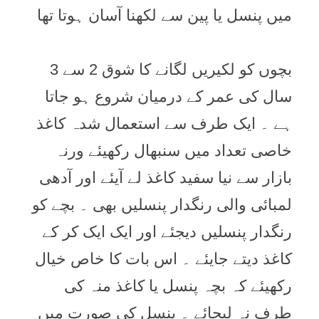
ميں پنسل يا پين سے لکھنا آسان ہوتا تھا
بچوں کو لکيريں لگانے کا شوق 2 سے 3
سال کی عمر کے درميان شروع ہو جاتا
ہے ۔ ايک طرف سے استعمال شدہ کاغذ
خاصی تعداد ميں سنبھال رکھيئے ورنہ
بازار سے نيا سفيد کاغذ لے آيئے اور آدھی
لمبائی والی رنگدار پنسليں بھی ۔ بچے کو
رنگدار پنسليں ديجئے اور ايک ايک کر کے
کاغذ ديتے جايئے ۔ اس بات کا خاص خيال
رکھيئے کہ بچہ پنسل يا کاغذ منہ کی
طرف نہ ليجائے ۔ پنسل کی صورت ميں