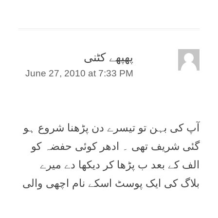
پھپھے کٹنی
June 27, 2010 at 7:33 PM
آپ کی بہن تو تيسرے دن پڑھنا شروع ہو
گئی شريف تھی ۔ ادھر کوئی حفضہ کو
الف کے بعد ب پڑھا کر ديکھا دے ميرے
بلاگ کی ايک پوسٹ اسکے نام اچھی والی