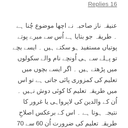
16 Replies
عنيقہ ناز صاحبہ نے اچھا موضوع چُنا ہے
۔ طريقہ جو بتايا ہے اُس سے ميرے پوتے
پوتياں مستفيد ہو سکتے ہيں ۔ ايسے بچے
تو پہلے سے ہی اُونچے نام والے سکولوں
ميں پڑھتے ہيں ۔ اگر ايسے بچوں ميں
تعليم کی کمزوری پائی جاتی ہے تو اس
ميں طريقہ تعليم کا کوئی دوش نہيں ۔
اُن کے والدين کی لاپرواہی يا غرور کا
نتيجہ ہوتا ہے ۔ اس کے برعکس اصلاحِ
طريقہ تعليم کی ضرورت اُن 60 سے 70