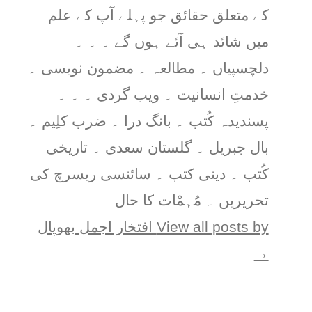
کے متعلق حقائق جو پہلے آپ کے علم
میں شائد ہی آئے ہوں گے ۔ ۔ ۔
دلچسپیاں ۔ مطالعہ ۔ مضمون نویسی ۔
خدمتِ انسانیت ۔ ویب گردی ۔ ۔ ۔
پسندیدہ کُتب ۔ بانگ درا ۔ ضرب کلِیم ۔
بال جبریل ۔ گلستان سعدی ۔ تاریخی
کُتب ۔ دینی کتب ۔ سائنسی ریسرچ کی
تحریریں ۔ مُہمْات کا حال
View all posts by افتخار اجمل بھوپال
→