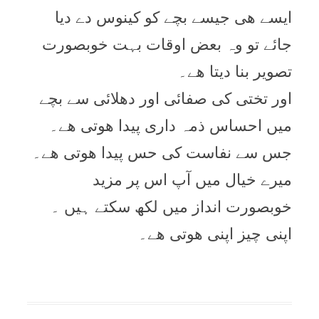
ایسے ھی جیسے بچے کو کینوس دے دیا
جائے تو وہ بعض اوقات بہت خوبصورت
تصویر بنا دیتا ھے۔
اور تختی کی صفائی اور دھلائی سے بچے
میں احساس ذمہ داری پیدا ھوتی ھے۔
جس سے نفاست کی حس پیدا ھوتی ھے۔
میرے خیال میں آپ اس پر مزید
خوبصورت انداز میں لکھ سکتے ہیں ۔
اپنی چیز اپنی ھوتی ھے۔