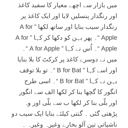
ميں بازار سے اچھے معيار کا سفيد کاغذ
اور رنگدار پنسليں لايا اور ايک کاغذ پر
رنگدار سيب بنايا اور ساتھ لکھا ” A for
Apple “۔ پھر بہن کو دکھا کر کہا ” A for
Apple “۔ اُس نے کہا ” A for Apple “۔
ميں نے دوسرے کاغذ پر کرکٹ کا بلا بنايا
اور اسے کہا ” B for Bat “۔ تو بلا توقف
بہن نے کہا ” B for Bat “۔ اسی طرح
انگور کا گچھا بنا کر لکھا الف سے انگور
اور بلّی بنا کر لکھا ب سے بلّی اور وہ
پڑھتی گئی ۔ گنتی کيلئے بنايا ايک سيب دو
ناشپاتی تين آلو بخارے وغيرہ وغيرہ ۔