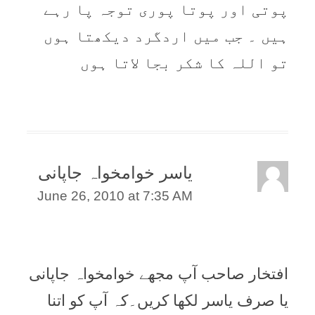
پوتی اور پوتا پوری توجہ پا رہے
ہيں ۔ جب ميں اردگرد ديکھتا ہوں
تو اللہ کا شکر بجا لاتا ہوں
یاسر خوامخواہ جاپانی
June 26, 2010 at 7:35 AM
افتخار صاحب آپ مجھے خوامخواہ جاپانی
یا صرف یاسر لکھا کریں۔کہ آپ کو اتنا