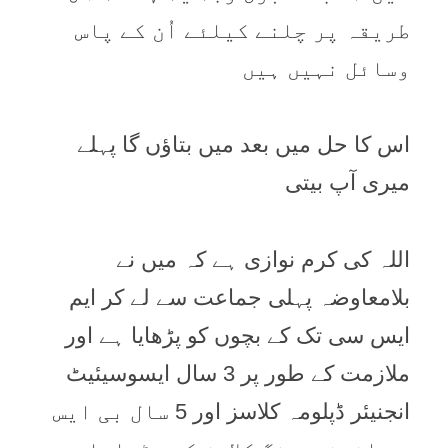
طريقہ پر چلنے کيلئے اُن کے پاس
وسائل نہيں ہيں
اس کا حل ميں بعد ميں بتاؤں گا پہلے
ميری آپ بيتی
اللہ کی کرم نوازی ہے کہ ميں نے
بلامعاوضہ پہلی جماعت سے لے کر ايم
ايس سی تک کے بچوں کو پڑھايا ہے اور
ملازمت کے طور پر 3 سال ايسوسيئيٹ
انجنيئر ڈپلومہ کلاسز اور 5 سال بی ايس