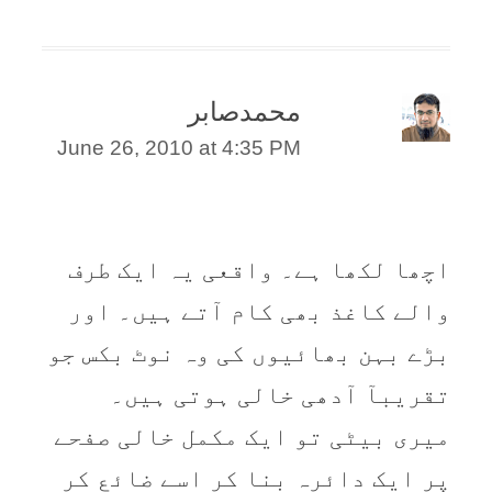
محمدصابر
June 26, 2010 at 4:35 PM
اچھا لکھا ہے۔ واقعی یہ ایک طرف
والے کاغذ بھی کام آتے ہیں۔ اور
بڑے بہن بھائیوں کی وہ نوٹ بکس جو
تقریبآ آدھی خالی ہوتی ہیں۔
میری بیٹی تو ایک مکمل خالی صفحے
پر ایک دائرہ بنا کر اسے ضائع کر