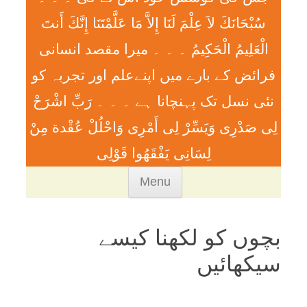
سُبْحَانَكَ لاَ عِلْمَ لَنَا إِلاَّ مَا عَلَّمْتَنَا إِنَّكَ أَنتَ
الْعَلِيمُ الْحَكِيمُ ۔ ۔ ۔ ميرا مقصد انسانی
فرائض کے بارے میں اپنےعلم اور تجربہ کو
نئی نسل تک پہنچانا ہے ۔ ۔ ۔ رَبِّ اشْرَحْ
لِی صَدْرِی وَيَسِّرْ لِی أَمْرِی وَاحْلُلْ عُقْدة مِنْ
لِسَانِی يَفْقَھُوا قَوْلِی
Skip
Menu
to
content
بچوں کو لکھنا کيسے
سيکھائيں