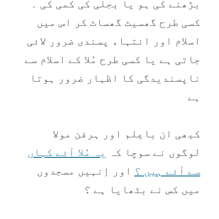
بڑھنے کی ہو يا بجلی کی کمی کی ۔
کسی طرح گھسيٹ گھساٹ کر اس میں
اسلام اور انتہاء پسندی ضرور لائی
جاتی ہے يا کسی طرح مُلا کے اسلام سے
ناپسنديدگی کا اظہار ضرور ہوتا
ہے
کبھی ان باعِلم اور ہرفن مولا
لوگوں نے سوچا کہ
يہ مُلا آئے کہاں
سے آئے ہيں ؟
اور اِنہيں مسجدوں
میں کس نے بٹھایا ہے ؟