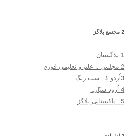
2 مجتمع بلاگز
1 بلاگستان
2 مجلس ۔ علم و تعلیمی فورم
3اُردو کے سب رنگ
4 اُرود سیّارہ
5۔ پاکستانی بلاگز
3 انفرادی