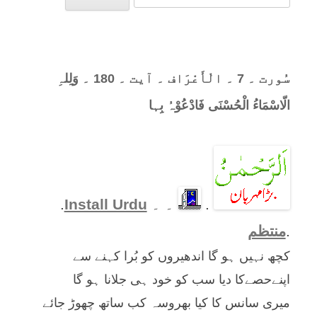
for:
سُورت ۔ 7 ۔ الْأَعْرَاف ۔ آیت ۔ 180 ۔ وَلِلہِ
الّاسْمَاءُ الْحُسْنَی فَادْعُوْہُ بِہا
.
۔ ۔
Install Urdu
.
.
منتظم
کچھ نہیں ہو گا اندھیروں کو بُرا کہنے سے
اپنےحصےکا دیا سب کو خود ہی جلانا ہو گا
میری سانس کا کیا بھروسہ کب ساتھ چھوڑ جائے