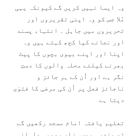
وہ ايسا نہيں کريں گے کيونکہ يہی
مُلا جس کو وہ اپنی تقريروں اور
تحريروں میں جاہل ۔ انتہاء پسند
اور نجانے کيا کچھ کہتے ہيں وہ
اپنا اور اپنے بيوی بچوں کا پیٹ
بھرنے کيلئے محلہ والوں کا دستِ
نگر ہے اور اُن کے ہر جائز و
ناجائز فعل پر اُن کی مرضی کا فتوٰی
ديتا ہے
تعليم يافتہ امام مسجد رکھيں گے
تو پندرہ بيس ہزار روپيہ ماہانہ