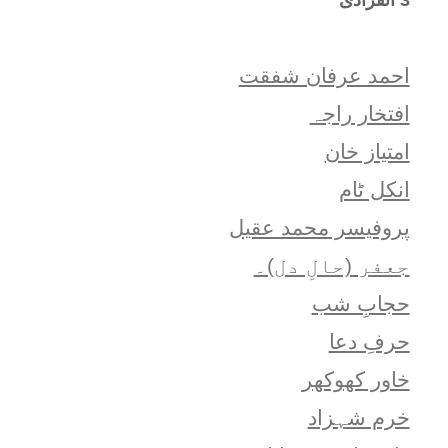
احمد عرفان شفقت
افتخار راجہ
امتياز خان
انکل ٹام
پروفیسر محمد عقیل
جعفر (حالِ دل)۔
حجابِ شب
حرفِ دعا
خاور کھوکھر
خرم شہزاد