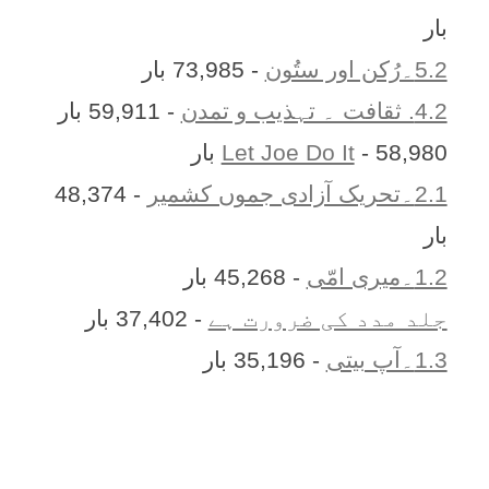
بار
5.2۔رُکن اور ستُون
- 73,985 بار
4.2. ثقافت ۔ تہذیب و تمدن
- 59,911 بار
- 58,980 بار
Let Joe Do It
2.1۔تحریک آزادی جموں کشمیر
- 48,374
بار
1.2۔میری امّی
- 45,268 بار
جلد مدد کی ضرورت ہے
- 37,402 بار
1.3۔آپ بیتی
- 35,196 بار