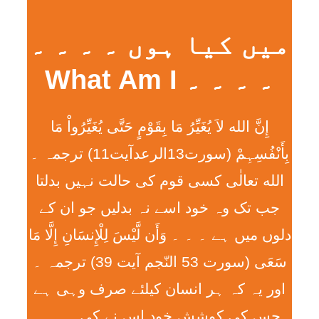
میں کیا ہوں ۔ ۔ ۔ ۔
۔ ۔ ۔ ۔ What Am I
إِنَّ الله لاَ يُغَيِّرُ مَا بِقَوْمٍ حَتَّی يُغَيِّرُواْ مَا
بِأَنْفُسِہِمْ (سورت13الرعدآیت11) ترجمہ ۔
الله تعالٰی کسی قوم کی حالت نہیں بدلتا
جب تک وہ خود اسے نہ بدلیں جو ان کے
دلوں میں ہے ۔ ۔ ۔ وَأَن لَّيْسَ لِلْإِنسَانِ إِلَّا مَا
سَعَی (سورت 53 النّجم آیت 39) ترجمہ ۔
اور یہ کہ ہر انسان کیلئے صرف وہی ہے
جس کی کوشش خود اس نے کی ۔ ۔ ۔