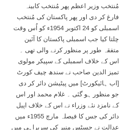
مُنتخب وزير اعظم پھر مُنتخب کابينہ
فارغ کر دی اور پھر پاکستان کی مُنتخب
اسمبلی کو 24 اکتوبر 1954ء کو اُس وقت
چلتا کيا جب اسمبلی پاکستان کا آئين
متفقہ طور پر منظور کرنے والی تھی ۔
اس کے خلاف اسمبلی کے سپيکر مولوی
تميز الدين صاحب نے سندھ چيف کورٹ
[اب ہائيکورٹ] میں پيٹيشن دائر کر دی
جو منظور ہو گئی ۔ غلام محمد اور اس
کے نامزد نئے وزراء نے اس کے خلاف اپيل
دائر کی جس کا فيصلہ مارچ 1955ء ميں
عدالت نے جسٹس منير کی سربراہی میں