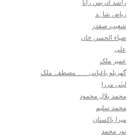
راشد ادریس رانا
ریاض شاہد
شعيب صفدر
ضیاء الحسن خان
علی
عمیر ملک
گھریلو باغبانی ۔ ۔ مصطفےٰ ملک
لبنٰی مرزا
محمد بلال محمود
محمد سلیم
میرا پاکستان
نور محمد