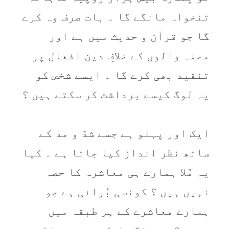
تنخواہ مانگے گا ۔ بات صرف وہ کرے
گا جو قرآن و حديث میں ہے اور
محلہ والوں کے خلافِ دين افعال پر
تنقيد بھی کرے گا ۔ ايسے شخص کو
يہ لوگ کيسے برداشت کر سکتے ہيں ؟
ايک اور پہلو ہے جسے شدّ و مد کے
ساتھ نظر انداز کيا جاتا ہے ۔ کيا
يہ مُلا ہمارے ہی معاشرہ کا حصہ
نہيں ہيں ؟ کونسی بُرائی ہے جو
ہمارے معاشرے کے ہر طبقہ ميں