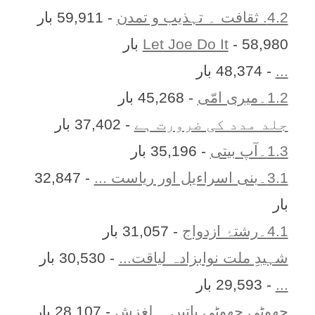
4.2. ثقافت ۔ تہذیب و تمدن
- 59,911 بار
- 58,980 بار
Let Joe Do It
...
- 48,374 بار
1.2۔میری امّی
- 45,268 بار
جلد مدد کی ضرورت ہے
- 37,402 بار
1.3۔آپ بیتی
- 35,196 بار
3.1۔بنی اسراءیل اور ریاست ...
- 32,847
بار
4.1۔رشتۂ ازدواج
- 31,057 بار
شہیدِ ملت نوابزادہ لیاقت...
- 30,530 بار
...
- 29,593 بار
چھوٹی چھوٹی باتیں ۔ لغزش
- 28,107 بار