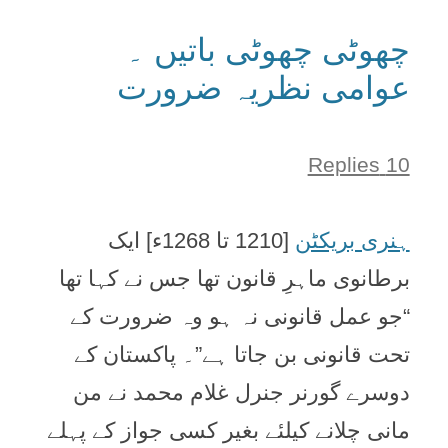
چھوٹی چھوٹی باتيں ۔
عوامی نظریہ ضرورت
10 Replies
ہنری بريکٹن
[1210 تا 1268ء] ايک
برطانوی ماہرِ قانون تھا جس نے کہا تھا
“جو عمل قانونی نہ ہو وہ ضرورت کے
تحت قانونی بن جاتا ہے”۔ پاکستان کے
دوسرے گورنر جنرل غلام محمد نے من
مانی چلانے کيلئے بغير کسی جواز کے پہلے