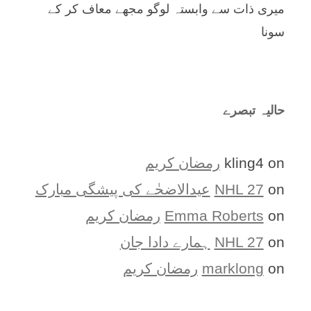
میری ذات سے وابستہ لوگو مجھے معاف کر کے
سونا
حالیہ تبصرے
on
kling4
رمضان کریم
on
NHL 27
عیدالاضحٰے کی پیشگی مبارک
on
Emma Roberts
رمضان کریم
on
NHL 27
ہمارے دادا جان
on
marklong
رمضان کریم