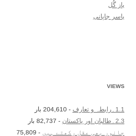
یاز گُل
یاسر جاپانی
VIEWS
1.1۔رابطہ و تعارف
- 204,610 بار
2.3۔طالبان اور پاکستان
- 82,737 بار
جانور بھی عقل رکھتے ہیں
- 75,809