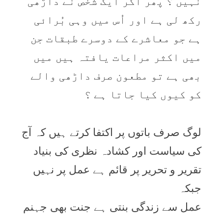
نہيں ؟ پھر اگر ايک شخص نے داڑھی
رکھ لی ہے اور اُس ميں وہی بُرائی
ہے جو معاشرے کے دوسرے طبقات جن
ميں اکثر مراعات يافتہ ہيں ميں
بھی ہے تو مطعون صرف داڑھی والے
کو کيوں کيا جاتا ہے ؟
لوگ صرف باتوں پر اکتفا کرتے ہيں کہ آج
کی سياست اور کشادہ نظری کی بنياد
تقرير و تحرير پر قائم ہے عمل پر نہيں
جبکہ
عمل سے زندگی بنتی ہے جنت بھی جہنم