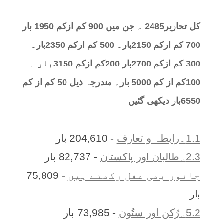
کل تحارير2485 ۔ جن میں 900 کم ازکم 1950 بار
700 کم ازکم 2150بار۔ 500 کم ازکم 2350بار۔
300 کم ازکم 2700بار 200کم ازکم 3150بار ۔
100کم از کم 5000 بار۔ مندرجہ ذیل 50 کم از کم
6550بار دیکھی گئیں
1.1۔رابطہ و تعارف
- 204,610 بار
2.3۔طالبان اور پاکستان
- 82,737 بار
جانور بھی عقل رکھتے ہیں
- 75,809
بار
5.2۔رُکن اور ستُون
- 73,985 بار