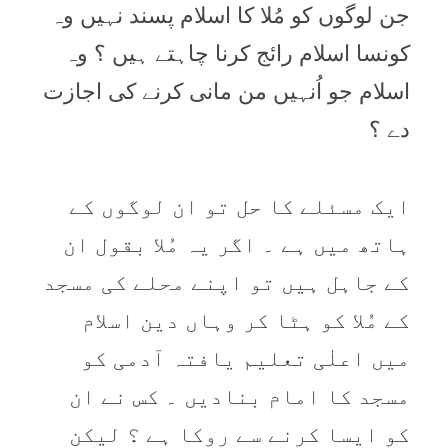
جن لوگوں کو مُلا کا اسلام پسند نہيں وہ
کونسا اسلام رائج کرنا چاہتے ہيں ؟ وہ
اسلام جو اُنہيں من مانی کرنے کی اجازت
دے ؟
ايک مسئلے کا حل تو ان لوگوں کے
ہاتھ ميں ہے ۔ اگر یہ مُلا بقول ان
کے جاہل ہیں تو اپنے محلے کی مسجد
کے مُلا کو ہٹا کر وہاں دين اسلام
میں اعلٰی تعليم یافتہ آدمی کو
مسجد کا امام بناديں ۔ کس نے ان
کو ايسا کرنے سے روکا ہے ؟ ليکن