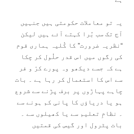
يہ تو معاملات حکومتی ہيں جنہيں
آج تک سب بُرا کہتے آئے ہيں ليکن
“نظريہ ضرورت” کا کُليہ ہماری قوم
کی رگوں میں اس قدر حلُول کر چکا
ہے کہ جسے ديکھو وہ پورے کرّ و فر
سے اس کا استعمال کر رہا ہے ۔ بات
چاہے پہاڑوں پر برف پڑنے سے شروع
ہو يا درياؤں کا پانی کم ہونے سے
۔ نظامِ تعليم سے يا کھيلوں سے ۔
بات پٹرول اور گيس کی قمتيں