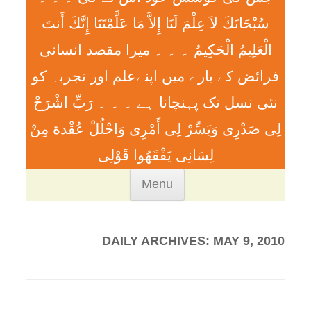
سُبْحَانَكَ لاَ عِلْمَ لَنَا إِلاَّ مَا عَلَّمْتَنَا إِنَّكَ أَنتَ
الْعَلِيمُ الْحَكِيمُ ۔ ۔ ۔ ميرا مقصد انسانی
فرائض کے بارے میں اپنےعلم اور تجربہ کو
نئی نسل تک پہنچانا ہے ۔ ۔ ۔ رَبِّ اشْرَحْ
لِی صَدْرِی وَيَسِّرْ لِی أَمْرِی وَاحْلُلْ عُقْدة مِنْ
لِسَانِی يَفْقَھُوا قَوْلِی
Skip
Menu
to
content
DAILY ARCHIVES:
MAY 9, 2010