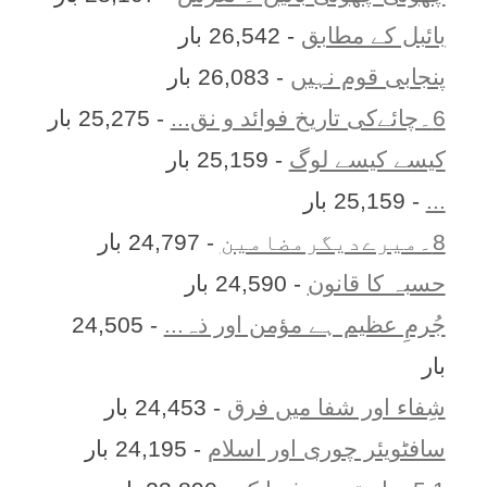
بائبل کے مطابق
- 26,542 بار
پنجابی قوم نہیں
- 26,083 بار
6۔چائےکی تاریخ فوائد و نق...
- 25,275 بار
کیسے کیسے لوگ
- 25,159 بار
...
- 25,159 بار
8۔میرےدیگرمضامین
- 24,797 بار
حسبہ کا قانون
- 24,590 بار
جُرمِ عظیم ہے مؤمن اور ذہ...
- 24,505
بار
شِفاء اور شفا میں فرق
- 24,453 بار
سافٹویئر چوری اور اسلام
- 24,195 بار