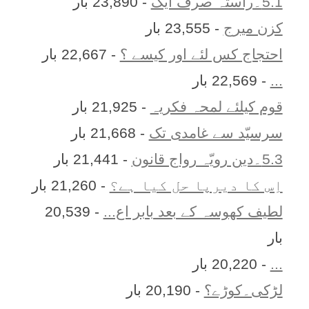
5.1۔راستہ صرف ایک
- 23,890 بار
کزن ميرج
- 23,555 بار
احتجاج کس لئے اور کیسے ؟
- 22,667 بار
...
- 22,569 بار
قوم کیلئے لمحہ فکریہ
- 21,925 بار
سرسیّد سے غامدی تک
- 21,668 بار
5.3۔دین رویّہ رواج قانون
- 21,441 بار
اِس کا ديرپا حل کيا ہے؟
- 21,260 بار
لطیف کھوسہ کے بعد بابر اع...
- 20,539
بار
...
- 20,220 بار
لڑکی۔کوڑے؟
- 20,190 بار