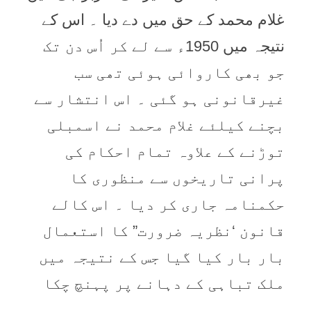
غلام محمد کے حق میں دے ديا ۔ اس کے
نتيجہ میں 1950ء سے لے کر اُس دن تک
جو بھی کاروائی ہوئی تھی سب
غيرقانونی ہو گئی ۔ اس انتشار سے
بچنے کيلئے غلام محمد نے اسمبلی
توڑنے کے علاوہ تمام احکام کی
پرانی تاريخوں سے منظوری کا
حکمنامہ جاری کر ديا ۔ اس کالے
قانون ‘نظريہ ضرورت” کا استعمال
بار بار کيا گيا جس کے نتيجہ میں
ملک تباہی کے دہانے پر پہنچ چکا
ہے