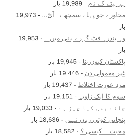
ہر بيٹے کے نام
- 19,989 بار
محاورے جو پہلے سمجھ نہ آئ...
- 19,973
بار
وہ پندرہ فٹ گہرے پانی میں...
- 19,953
بار
پاکستان کیوں بنا
- 19,945 بار
غیر معمولی دن
- 19,446 بار
مرد عورت اختلاط
- 19,437 بار
سوچ کا ایک زاویہ
- 19,151 بار
چائے بھی کیا چیز ہے
- 19,033 بار
پنجابی کوئی زبان نہیں
- 18,636 بار
محبت ۔ کیسی ؟
- 18,582 بار