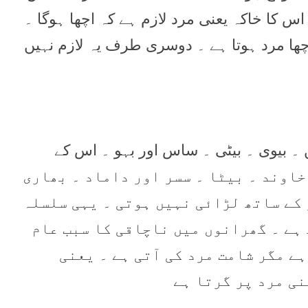
س کا خاکہ يعنی مرد لازم ہے کہ اچھا ہوگا ۔
ھا مرد ہوتا ہے ۔ دوسری طرف يہ لازم نہيں
ں ۔ ماں ۔ بہن ۔ بيوی ۔ بيٹی ۔ ساس اور بہو ۔ اس کے
پ ۔ بھائی ۔ خاوند ۔ بيٹا ۔ سسر اور داماد ۔ بھاری
 کے ساتھ لڑائی نہيں ہوتی ۔ يہی سلسلہ
ہے ۔ گھرانوں ميں ناچاقی کا سبب عام
ہے مگر شامت مرد کی آتی ہے ۔ یعنی
نی مرد پر گرتا ہے