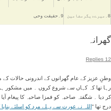
8۔میرےدیگرمضامین
9۔حقیقت وحی
گھرانہ
12 Replies
وطنِ عزيز کے عام گھرانوں کے اندرونی حالات کے م
رہا تھا کہ کہاں سے شروع کروں ۔ ميں مشکور ہو
کر ديا ۔ شگفتہ صاحبہ کو فمزا صاحبہ کا پيغام آيا ج
درج تھا “
اللہ نے عورت سے پہلے مرد کو اسلئے بنايا ک