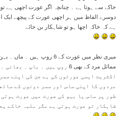
خاکے سے ہوتا ہے ۔ چنانچہ اگر عورت اچھی ہے تو ا
دوسرے الفاظ میں ہر اچھی عورت کے پيچھے ايک اچ
ہے کہ خاکہ اچھا ہو تو شاہکار بن جائے
ميری نظر میں عورت کے 6 روپ ہي
مماثل مرد کے بھی 6 روپ ہيں ۔ با
اکثریت ايسی عورتوں کی ہے جن کی اپنے سسر
مردوں کا اپنی ساس اور سسر دونوں کے ساتھ 
طور پر ساس یا بہو کی صورت میں عورت ہوتی 
شاہکار تو عورت ہوتی ہے مگر ملبہ خاکے يع