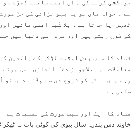
خودکشی کرنے کی ۔ ان آمنے سامنے کھڑے دو ب
ہے ۔ خواہ ماں ہو یا بہو لڑائی کی جڑ عورت 
ٹھہرايا جاتا ہے ۔ بلا شُبہ ايسی مائيں او
کی طرح رہتی ہيں اور مرد اسی دنيا ميں جنت
فساد کا سبب بعض اوقات لڑکی کے والدين کی 
معاملات میں بلاجواز دخل اندازی بھی ہوتے ہ
رہے ہيں بيٹی کو شروع دن سے چلانے ديں تو اُ
سکتی ہے
فساد کا ايک اور سبب عورت کی نفسيات ہے
خاوند دس پندرہ سال بيوی کی کوئی بات نہ ٹھکرا