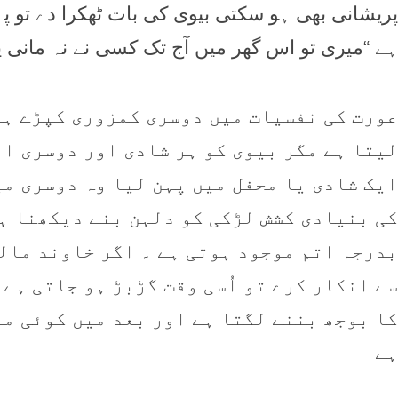
پریشانی بھی ہو سکتی بيوی کی بات ٹھکرا دے تو پہل
ہے “میری تو اس گھر میں آج تک کسی نے نہ مانی يا
عورت کی نفسیات میں دوسری کمزوری کپڑے ہی
ليتا ہے مگر بيوی کو ہر شادی اور دوسری ا
ایک شادی يا محفل میں پہن ليا وہ دوسری می
کی بنيادی کشش لڑکی کو دلہن بنے ديکھنا ہ
بدرجہ اتم موجود ہوتی ہے ۔ اگر خاوند مالی
سے انکار کرے تو اُسی وقت گڑبڑ ہو جاتی ہے 
کا بوجھ بننے لگتا ہے اور بعد میں کوئی مع
ہے