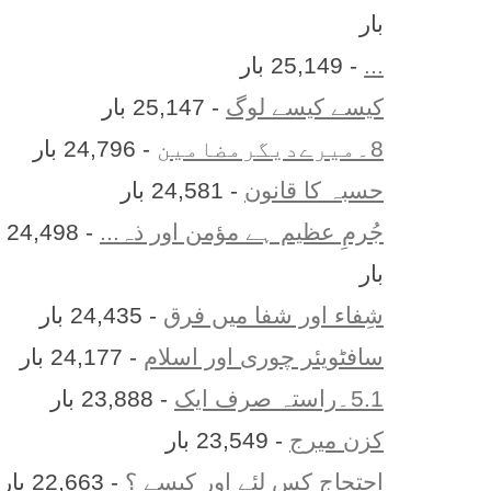
بار
...
- 25,149 بار
کیسے کیسے لوگ
- 25,147 بار
8۔میرےدیگرمضامین
- 24,796 بار
حسبہ کا قانون
- 24,581 بار
جُرمِ عظیم ہے مؤمن اور ذہ...
- 24,498
بار
شِفاء اور شفا میں فرق
- 24,435 بار
سافٹویئر چوری اور اسلام
- 24,177 بار
5.1۔راستہ صرف ایک
- 23,888 بار
کزن ميرج
- 23,549 بار
احتجاج کس لئے اور کیسے ؟
- 22,663 بار