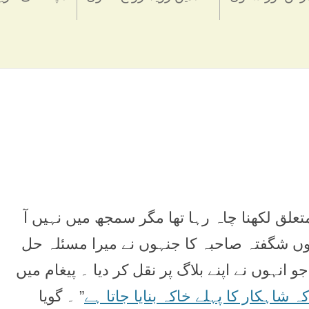
تعلق لکھنا چاہ رہا تھا مگر سمجھ میں نہيں آ
ں شگفتہ صاحبہ کا جنہوں نے ميرا مسئلہ حل
و انہوں نے اپنے بلاگ پر نقل کر ديا ۔ پيغام میں
ہ شاہکار کا پہلے خاکہ بنايا جاتا ہے
” ۔ گويا