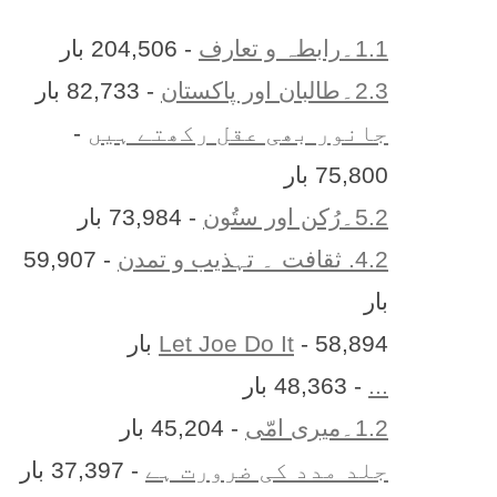
1.1۔رابطہ و تعارف
- 204,506 بار
2.3۔طالبان اور پاکستان
- 82,733 بار
جانور بھی عقل رکھتے ہیں
-
75,800 بار
5.2۔رُکن اور ستُون
- 73,984 بار
4.2. ثقافت ۔ تہذیب و تمدن
- 59,907
بار
- 58,894 بار
Let Joe Do It
...
- 48,363 بار
1.2۔میری امّی
- 45,204 بار
جلد مدد کی ضرورت ہے
- 37,397 بار