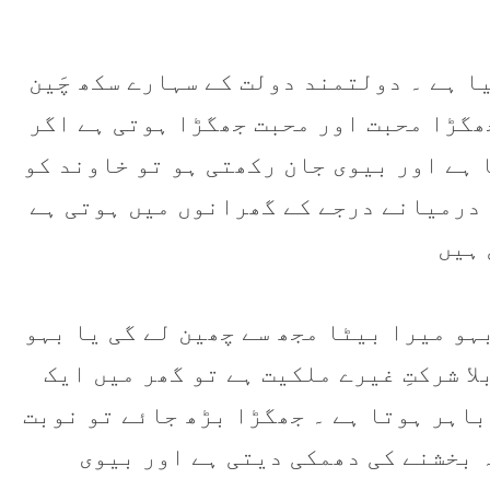
ا ہے ۔ دولتمند دولت کے سہارے سکھ چَين
ھگڑا محبت اور محبت جھگڑا ہوتی ہے اگر
 ہے اور بيوی جان رکھتی ہو تو خاوند کو
ر درميانے درجے کے گھرانوں میں ہوتی ہے
 ہيں
بہو ميرا بيٹا مجھ سے چھين لے گی یا بہو
ا شرکتِ غیرے ملکيت ہے تو گھر میں ايک
باہر ہوتا ہے ۔ جھگڑا بڑھ جائے تو نوبت
 بخشنے کی دھمکی دیتی ہے اور بيوی