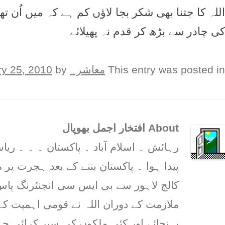
اللہ کا جتنا بھی شکر بجا لاؤں کم ہے کہ ميں اُن
کی چادر سے بڑھ کر قدم نہ پھيلائے
This entry was posted in
معاشرہ
on
by
ry 25, 2010
About افتخار اجمل بھوپال
رہائش ۔ اسلام آباد ۔ پاکستان ۔ ۔ ۔ 
پیدا ہوا ۔ پاکستان بننے کے بعد ہجرت پر م
کالج لاہور سے بی ایس سی انجنئرنگ پاس 
ملازمت کے دوران اللہ نے قومی اہمیت کے
پہنچائے اور کئی ملکوں کی سیر کرائی ج