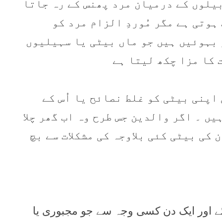
يلوں کے درميان مرد پھنس کے رہ جاتا
ہوتی ہے مگر مُوردِ الزام مرد کو
ر بہوئيں ہيں جو ماں بيٹی یا سہيليوں
 کا مزا چکھ ليتا ہے
اپنی بيٹی کو غلط نصائح یا اُس کے
يں ۔ اگر والدين جس طرح وہ اب گھر چلا
ن کی بيٹی کئی بلاوجہ کی مشکلات سے بچ
ئے اور ايک دن کسی وجہ سے جو مجبوری يا