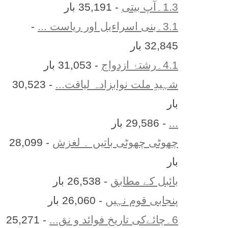
1.3۔آپ بیتی
- 35,191 بار
3.1۔بنی اسراءیل اور ریاست ...
-
32,845 بار
4.1۔رشتۂ ازدواج
- 31,053 بار
شہیدِ ملت نوابزادہ لیاقت...
- 30,523
بار
...
- 29,586 بار
چھوٹی چھوٹی باتیں ۔ لغزش
- 28,099
بار
بائبل کے مطابق
- 26,538 بار
پنجابی قوم نہیں
- 26,060 بار
6۔چائےکی تاریخ فوائد و نق...
- 25,271