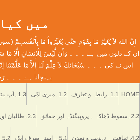
میں کیا ہوں
اس نے کی ۔ ۔ ۔ سُبْحَانَكَ لاَ عِلْمَ لَنَا إِلاَّ مَا عَل
پہنچانا ہے ۔ ۔ ۔ رَبِّ اش
HOME
1.1۔رابطہ و تعارف
1.2۔میری امّی
1.3۔آپ بیتی
2.2۔سقوطِ ڈھاکہ ۔ پروپیگنڈہ اور حقائق
2.3۔طالبان اور پاکستان
4.2. ثقافت ۔ تہذیب و تمدن
5.1۔راستہ صرف ایک
5.2۔رُکن اور ستُون