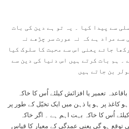
پسلی سے پيدا کيا ۔ یہ تو ہے دين کی بات
 سے مراد ہے کہ نہ عورت سر چڑھے نہ
رکھا جائے يعنی اس سے محبت کا سلوک کيا
۔ ہم بات کرتے ہيں اس دنيا کی دين سے
ولر بن جاتے ہيں
قاعدہ تعمير يا افزائش کيلئے اُس کا خاکہ
ہ مجسم ہو کاغذ پر ہو يا ذہن میں ايک تخيّل کے طور پر
يلئے اُس کا خاکہ بہت اہم ہے ۔ اگر خاکہ
ی توقع ہو گی يعنی عمدگی کے معيار کا قياس