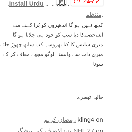
.
۔ ۔
Install Urdu
.
.
منتظم
کچھ نہیں ہو گا اندھیروں کو بُرا کہنے سے
اپنےحصےکا دیا سب کو خود ہی جلانا ہو گا
میری سانس کا کیا بھروسہ کب ساتھ چھوڑ جائے
میری ذات سے وابستہ لوگو مجھے معاف کر کے
سونا
حالیہ تبصرے
on
kling4
رمضان کریم
on
NHL 27
عیدالاضحٰے کی پیشگی