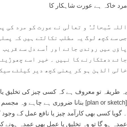
مرد خاکہ ہے عورت شاہکار کا
اللہ سُبحانُہُ و تعالٰی نے عورت کو مرد کی 
جس سے کچھ لوگ يہ مطلب نکالتے ہیں کہ پسلی
پاؤں میں روندی جائے اور اُسے دل سے قريب 
جائے دھتکارنے کا نہيں ۔ خير اسے چھوڑيئے 
خالی الذہن ہو کر يعنی کچھ دير کيلئے سيک
يہ طريقہ تو معروف ہے کہ کسی چيز کی تخليق يا با
[plan or sketch] بنانا ضروری ہے چاہے و
۔ گويا کسی بھی کارآمد چيز يا نافع عمل کے وجود ک
عمدہ ہو گا تو وہ تخليق يا عمل بھی عمدہ ہونے ک