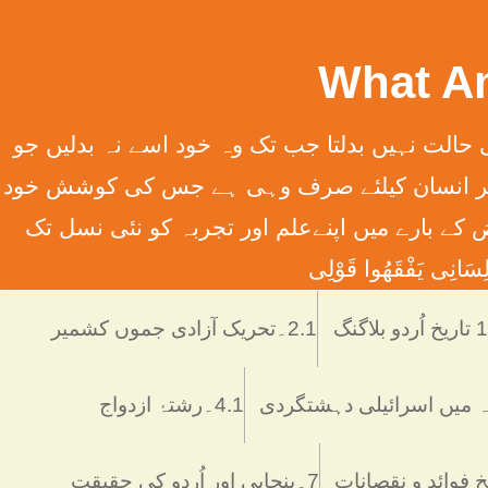
سِہِمْ (سورت13الرعدآیت11) ترجمہ ۔ الله تعالٰی کسی قوم کی حالت نہیں بدلتا جب تک وہ خود اسے نہ بدلیں جو
َانِ إِلَّا مَا سَعَی (سورت 53 النّجم آیت 39) ترجمہ ۔ اور یہ کہ ہر انسان کیلئے صرف وہی ہے جس کی کوشش خود
 انسانی فرائض کے بارے میں اپنےعلم اور تجربہ کو نئی نسل تک
َانِی يَفْقَھُوا قَوْلِی
دو بلاگنگ
2.1۔تحریک آزادی جموں کشمیر
4.1۔رشتۂ ازدواج
7۔پنجابی اور اُردو کی حقیقت