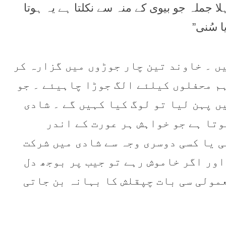
ا جملہ جو بيوی کے منہ سے نکلتا ہے يہ ہوتا
 سُنی”
ں ۔ خاوند تین چار جوڑوں میں گزارہ کر
ہم محفلوں کيلئے الگ جوڑا چاہيئے ۔ جو
ں پہن ليا تو لوگ کيا کہيں گے ۔ شادی
وتا ہے جو خواہش ہر عورت کے اندر
 یا کسی دوسری وجہ سے شادی میں شرکت
اور اگر خاموش رہے تو جيب پر بوجھ دل
مولی سی بات چپقلش کا بہانہ بن جاتی