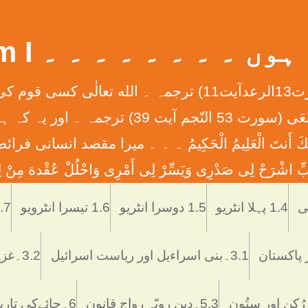
 ۔ ۔ ۔ ۔ ۔ ۔ ۔ ۔ What Am I
إِنَّ الله لاَ يُغَيِّرُ مَا بِقَوْمٍ حَتَّی يُغَيِّرُواْ مَا بِأَنْفُ
ان کے دلوں میں ہے ۔ ۔ ۔ وَأَن لَّيْسَ لِلْإِنس
َّمْتَنَا إِنَّكَ أَنتَ الْعَلِيمُ الْحَكِيمُ ۔ ۔ ۔ ميرا مقصد
ْرَحْ لِی صَدْرِی وَيَسِّرْ لِی أَمْرِی وَاحْلُلْ عُقْدة مِنْ لِس
Skip
to
1.4 پہلا انٹریو
1.5 دوسرا انٹریو
1.6 تیسرا انٹرویو
1.7 تاریخ اُر
content
3.1۔بنی اسراءیل اور ریاست اسرائیل
3.2۔غزہ ميں اسرائيلی دہشتگردی
5.3۔دین رویّہ رواج قانون
6۔چائےکی تاریخ فوائد و نقصانات