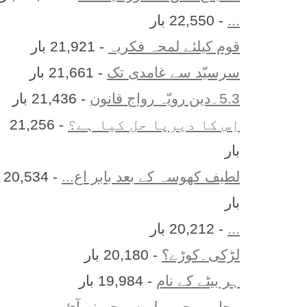
...
- 22,550 بار
قوم کیلئے لمحہ فکریہ
- 21,921 بار
سرسیّد سے غامدی تک
- 21,661 بار
5.3۔دین رویّہ رواج قانون
- 21,436 بار
اِس کا ديرپا حل کيا ہے؟
- 21,256
بار
لطیف کھوسہ کے بعد بابر اع...
- 20,534
بار
...
- 20,212 بار
لڑکی۔کوڑے؟
- 20,180 بار
ہر بيٹے کے نام
- 19,984 بار
محاورے جو پہلے سمجھ نہ آئ...
-