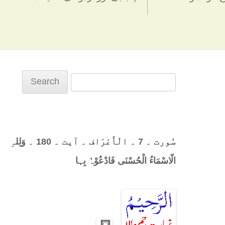
Search
for:
سُورت ۔ 7 ۔ الْأَعْرَاف ۔ آیت ۔ 180 ۔ وَلِلہِ
الّاسْمَاءُ الْحُسْنَی فَادْعُوْہُ بِہا