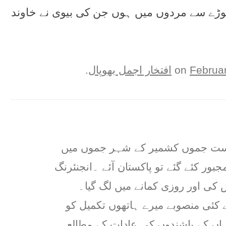
 تھوڑے سے مردوں ميں ہوں جن کی بيوی نے خاوند
Februa
افتخار اجمل بھوپال
.
ریاست جموں کشمیر کے شہر جموں میں
جبور کئے گئے تو پاکستان آئے ۔انجنئرنگ
کی اور روزی کمانے میں لگ گیا۔
 کئی منصوبے میرے ہاتھوں تکمیل کو
ہاں کے باشندوں کی عادات کے مطالعہ