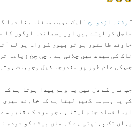
”
رشتہ ازدواج
” ايک عجيب مسئلہ بنا ديا گي
حاصل کر ليتے ہيں اور پسماندہ لوگوں کا ج
خاوند طاقتور ہو تو بيوی کو راہ پر لے آتا
ناک کی سيدھ میں چلاتی ہے ۔ چخ چخ زيادہ ت
جس کی عام طور پر مندرجہ ذيل وجوہات ہوتی
جب ماں کے دل میں یہ وہم پيدا ہوتا ہے کہ 
کو يہ وسوسہ گھير ليتا ہے کہ خاوند ميری بل
ايسا فساد جنم ليتا ہے جو مرد کے قابو سے 
يہاں تک پہنچتی ہے کہ ماں بيٹے کو دودھ نہ