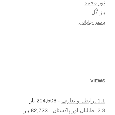
نور محمد
یاز گُل
یاسر جاپانی
VIEWS
1.1۔رابطہ و تعارف
- 204,506 بار
2.3۔طالبان اور پاکستان
- 82,733 بار