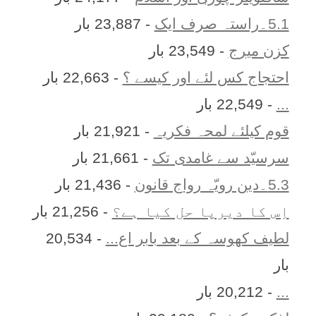
5.1۔راستہ صرف ایک
- 23,887 بار
کزن ميرج
- 23,549 بار
احتجاج کس لئے اور کیسے ؟
- 22,663 بار
...
- 22,549 بار
قوم کیلئے لمحہ فکریہ
- 21,921 بار
سرسیّد سے غامدی تک
- 21,661 بار
5.3۔دین رویّہ رواج قانون
- 21,436 بار
اِس کا ديرپا حل کيا ہے؟
- 21,256 بار
لطیف کھوسہ کے بعد بابر اع...
- 20,534
بار
...
- 20,212 بار