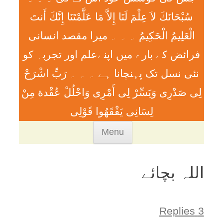
سُبْحَانَكَ لاَ عِلْمَ لَنَا إِلاَّ مَا عَلَّمْتَنَا إِنَّكَ أَنتَ
الْعَلِيمُ الْحَكِيمُ ۔ ۔ ۔ ميرا مقصد انسانی
فرائض کے بارے میں اپنےعلم اور تجربہ کو
نئی نسل تک پہنچانا ہے ۔ ۔ ۔ رَبِّ اشْرَحْ
لِی صَدْرِی وَيَسِّرْ لِی أَمْرِی وَاحْلُلْ عُقْدة مِنْ
لِسَانِی يَفْقَھُوا قَوْلِی
Skip
Menu
to
content
اللہ بچائے
3 Replies