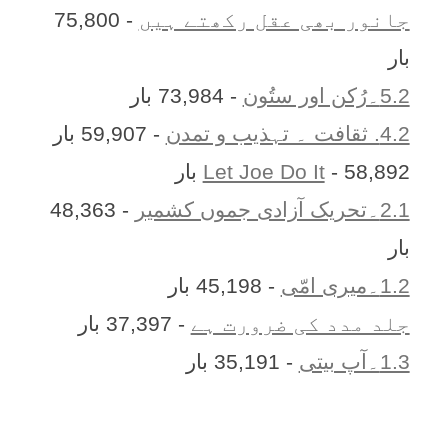
جانور بھی عقل رکھتے ہیں
- 75,800
بار
5.2۔رُکن اور ستُون
- 73,984 بار
4.2. ثقافت ۔ تہذیب و تمدن
- 59,907 بار
- 58,892 بار
Let Joe Do It
2.1۔تحریک آزادی جموں کشمیر
- 48,363
بار
1.2۔میری امّی
- 45,198 بار
جلد مدد کی ضرورت ہے
- 37,397 بار
1.3۔آپ بیتی
- 35,191 بار