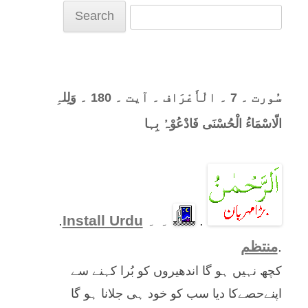
Search
for:
سُورت ۔ 7 ۔ الْأَعْرَاف ۔ آیت ۔ 180 ۔ وَلِلہِ
الّاسْمَاءُ الْحُسْنَی فَادْعُوْہُ بِہا
.
۔ ۔
Install Urdu
.
.
منتظم
کچھ نہیں ہو گا اندھیروں کو بُرا کہنے سے
اپنےحصےکا دیا سب کو خود ہی جلانا ہو گا