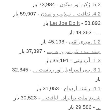
5.2۔رُکن اور ستُون
- 73,984 بار
4.2. ثقافت ۔ تہذیب و تمدن
- 59,907 بار
- 58,892 بار
Let Joe Do It
...
- 48,363 بار
1.2۔میری امّی
- 45,198 بار
جلد مدد کی ضرورت ہے
- 37,397 بار
1.3۔آپ بیتی
- 35,191 بار
3.1۔بنی اسراءیل اور ریاست ...
- 32,845
بار
4.1۔رشتۂ ازدواج
- 31,053 بار
شہیدِ ملت نوابزادہ لیاقت...
- 30,523 بار
...
- 29,586 بار