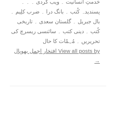
خدمتِ انسانیت ۔ ویب گردی ۔ ۔ ۔
پسندیدہ کُتب ۔ بانگ درا ۔ ضرب کلِیم ۔
بال جبریل ۔ گلستان سعدی ۔ تاریخی
کُتب ۔ دینی کتب ۔ سائنسی ریسرچ کی
تحریریں ۔ مُہمْات کا حال
View all posts by افتخار اجمل بھوپال
→