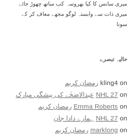
میری سانس کا کیا بھروسہ کب ساتھ چھوڑ جائے
میری ذات سے وابستہ لوگو مجھے معاف کر کے
سونا
حالیہ تبصرے
on
kling4
رمضان کریم
on
NHL 27
عیدالاضحٰے کی پیشگی مبارک
on
Emma Roberts
رمضان کریم
on
NHL 27
ہمارے دادا جان
on
marklong
رمضان کریم