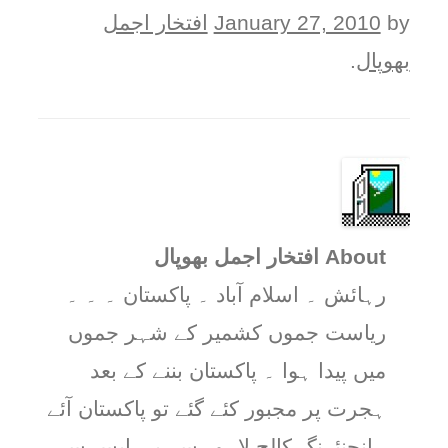
by
January 27, 2010
افتخار اجمل
بھوپال
.
About افتخار اجمل بھوپال
رہائش ۔ اسلام آباد ۔ پاکستان ۔ ۔ ۔
ریاست جموں کشمیر کے شہر جموں
میں پیدا ہوا ۔ پاکستان بننے کے بعد
ہجرت پر مجبور کئے گئے تو پاکستان آئے
۔انجنئرنگ کالج لاہور سے بی ایس سی