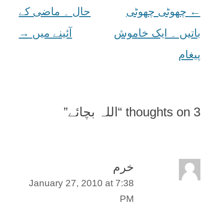
←
Post
چھوٹی چھوٹی
حال ۔ ماضی کے
navigation
باتیں ۔ ایک خاموش
آئینے میں
→
پیغام
3 thoughts on “
اللہ بچائے
”
خرم
January 27, 2010 at 7:38
PM