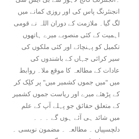
انجنئرنگ پاس کی اور روزی کمانے میں
لگ گیا۔ ملازمت کے دوران اللہ نے قومی
اہمیت کے کئی منصوبے میرے ہاتھوں
تکمیل کو پہنچائے اور کئی ملکوں کی
سیر کرائی جہاں کے باشندوں کی
عادات کے مطالعہ کا موقع ملا۔ روابط
میں "میں جموں کشمیر میں" پر کلِک کر
کے پڑھئے میرے اور ریاست جموں کشمیر
کے متعلق حقائق جو پہلے آپ کے علم
میں شائد ہی آئے ہوں گے ۔ ۔ ۔
دلچسپیاں ۔ مطالعہ ۔ مضمون نویسی ۔