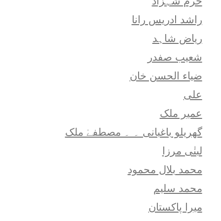
خرم شہزاد
راشد ادریس رانا
ریاض شاہد
شعيب صفدر
ضیاء الحسن خان
علی
عمیر ملک
گھریلو باغبانی ۔ ۔ مصطفےٰ ملک
لبنٰی مرزا
محمد بلال محمود
محمد سلیم
میرا پاکستان