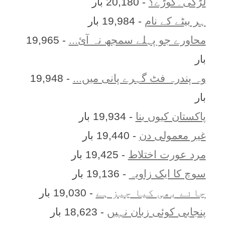
لڑکی۔کوڑے؟
- 20,180 بار
ہر بيٹے کے نام
- 19,984 بار
محاورے جو پہلے سمجھ نہ آئ...
- 19,965
بار
وہ پندرہ فٹ گہرے پانی میں...
- 19,948
بار
پاکستان کیوں بنا
- 19,934 بار
غیر معمولی دن
- 19,440 بار
مرد عورت اختلاط
- 19,425 بار
سوچ کا ایک زاویہ
- 19,136 بار
چائے بھی کیا چیز ہے
- 19,030 بار
پنجابی کوئی زبان نہیں
- 18,623 بار