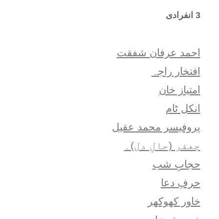
3 انفرادی
احمد عرفان شفقت
افتخار راجہ
امتياز خان
انکل ٹام
پروفیسر محمد عقیل
جعفر (حالِ دل)۔
حجابِ شب
حرفِ دعا
خاور کھوکھر