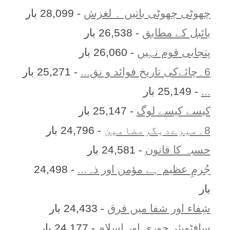
چھوٹی چھوٹی باتیں ۔ لغزش
- 28,099 بار
بائبل کے مطابق
- 26,538 بار
پنجابی قوم نہیں
- 26,060 بار
6۔چائےکی تاریخ فوائد و نق...
- 25,271 بار
...
- 25,149 بار
کیسے کیسے لوگ
- 25,147 بار
8۔میرےدیگرمضامین
- 24,796 بار
حسبہ کا قانون
- 24,581 بار
جُرمِ عظیم ہے مؤمن اور ذہ...
- 24,498
بار
شِفاء اور شفا میں فرق
- 24,433 بار
سافٹویئر چوری اور اسلام
- 24,177 بار