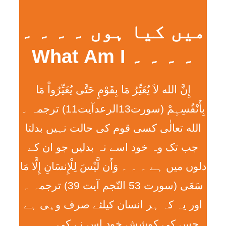
میں کیا ہوں ۔ ۔ ۔ ۔
۔ ۔ ۔ ۔ What Am I
إِنَّ الله لاَ يُغَيِّرُ مَا بِقَوْمٍ حَتَّی يُغَيِّرُواْ مَا
بِأَنْفُسِہِمْ (سورت13الرعدآیت11) ترجمہ ۔
الله تعالٰی کسی قوم کی حالت نہیں بدلتا
جب تک وہ خود اسے نہ بدلیں جو ان کے
دلوں میں ہے ۔ ۔ ۔ وَأَن لَّيْسَ لِلْإِنسَانِ إِلَّا مَا
سَعَی (سورت 53 النّجم آیت 39) ترجمہ ۔
اور یہ کہ ہر انسان کیلئے صرف وہی ہے
جس کی کوشش خود اس نے کی ۔ ۔ ۔