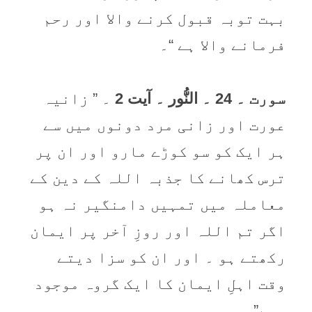
بہت توبہ قبول کرنے والا اور رحم
فرمانے والا ہے “۔
سورت ۔ 24 ۔ النُّور ۔ آیت 2
۔ ” زانیہ
عورت اور زانی مرد دونوں میں سے
ہر ایک کو سو کوڑے مارو اور ان پر
ترس کھانے کا جذبہ اللہ کے دین کے
معاملہ میں تمہیں دامنگیر نہ ہو
اگر تم اللہ اور روزِ آخر پر ایمان
رکھتے ہو ۔ اور ان کو سزا دیتے
وقت اہلِ ایمان کا ایک گروہ موجود
رہے” ۔