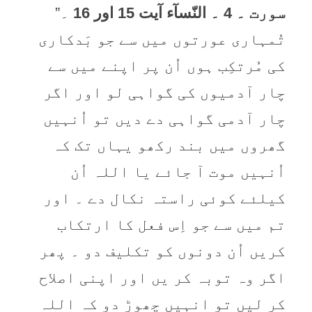
سورت ۔ 4 ۔ النّسآء آیت 15 اور 16
۔”
تُمہاری عورتوں میں سے جو بَدکاری
کی مُرتکِب ہوں اُن پر اپنے میں سے
چار آدمیوں کی گواہی لو اور اگر
چار آدمی گواہی دے دیں تو اُنہیں
گھروں میں بند رکھو یہاں تک کہ
اُنہیں موت آ جائے یا اللہ اُن
کیلئے کوئی راستہ نکال دے ۔ اور
تم میں سے جو اِس فعل کا ارتکاب
کریں اُن دونوں کو تکلیف دو ۔ پھر
اگر وہ توبہ کر یں اور اپنی اصلاح
کر لیں تو انہیں چھوڑ دو کہ اللہ