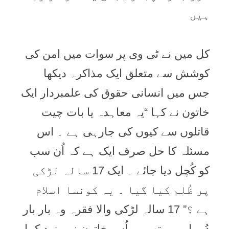
ہیں
کل میں نے ٹی وی پر سوات میں امن کی
کوشش سے متعلق ایک مذاکرہ دیکھا
جس میں انسانی حقوق کی علمبردار ایک
خاتون نے کہا “یہ معاہدہ یا بات چیت
قاتلوں سے کیوں کی جارہی ہے ۔ اس
مسئلہ کا حل صرف ایک ہے کہ اُن سب
کو کُچل دیا جائے ۔ ایک 17 سالہ لڑکی
پر ظُلم کیا گیا ۔ یہ کونسا اسلام
ہے ؟” 17 سالہ لڑکی والا فقرہ وہ بار بار
دُہرا رہی تھیں ۔ اُس خاتون نے مزید کہا