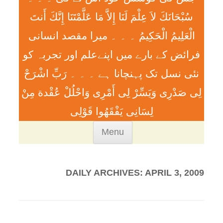
سُبْحَانَكَ لاَ عِلْمَ لَنَا إِلاَّ مَا عَلَّمْتَنَا إِنَّكَ أَنتَ
الْعَلِيمُ الْحَكِيمُ ۔ ۔ ۔ ميرا مقصد انسانی
فرائض کے بارے میں اپنےعلم اور تجربہ کو
نئی نسل تک پہنچانا ہے ۔ ۔ ۔ رَبِّ اشْرَحْ
لِی صَدْرِی وَيَسِّرْ لِی أَمْرِی وَاحْلُلْ عُقْدة مِنْ
لِسَانِی يَفْقَھُوا قَوْلِی
Skip
Menu
to
content
DAILY ARCHIVES:
APRIL 3, 2009