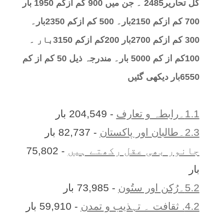
کل تحارير2485 ۔ جن میں 900 کم ازکم 1950 بار
700 کم ازکم 2150بار۔ 500 کم ازکم 2350بار۔
300 کم ازکم 2700بار 200کم ازکم 3150بار ۔
100کم از کم 5000 بار۔ مندرجہ ذیل 50 کم از کم
6550بار دیکھی گئیں
1.1۔رابطہ و تعارف
- 204,549 بار
2.3۔طالبان اور پاکستان
- 82,737 بار
جانور بھی عقل رکھتے ہیں
- 75,802
بار
5.2۔رُکن اور ستُون
- 73,985 بار
4.2. ثقافت ۔ تہذیب و تمدن
- 59,910 بار