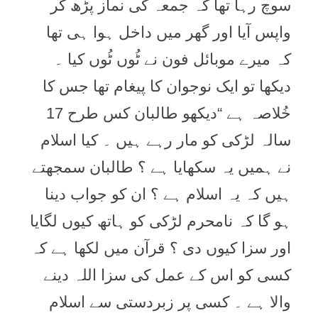
سوچ رہا تھا کہ جمعہ کی نماز پڑھ کر
واپس آیا اور گھر میں داخل ہوا ہی تھا
کہ میرے موبائل فون نے ٹُوں ٹُوں کیا ۔
دیکھا تو ایک نوجوان کا پیغام تھا جس کا
خُلاصہ ہے “دیکھو طالبان کس طرح 17
سالہ لڑکی کو مار رہے ہیں ۔ کیا اسلام
نے ہمیں یہ سکھایا ہے ؟ طالبان سمجھتے
ہیں کہ یہ اسلام ہے ؟ ان کو جواب دینا
ہو گا کہ نامحرم لڑکی کو ہاتھ کیوں لگایا
اور سزا کیوں دی ؟ قرآن میں لکھا ہے کہ
کسی کو اس کے عمل کی سزا اللہ دینے
والا ہے ۔ کسی پر زبردستی سے اسلام