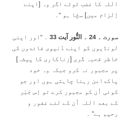
اللہ کا غضب ٹوٹے اگر وہ [اپنے
اِلزام میں] سچّا ہو “۔
سورت ۔ 24 ۔ النُّور آیت 33
۔ “اور اپنی
لونڈیوں کو اپنے دُنیوی فائدوں کی
خاطر قحبہ گری [زناکاری کا پیشہ]
پر مجبور نہ کرو جبکہ وہ خود
پاکدامن رہنا چاہتی ہوں اور جو
کوئی اُن کو مجبور کرے تو اِس جَبَر
کے بعد اللہ اُن کے لئے غفور و
رحیم ہے” ۔