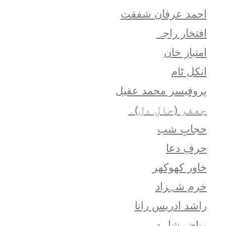
احمد عرفان شفقت
افتخار راجہ
امتياز خان
انکل ٹام
پروفیسر محمد عقیل
جعفر (حالِ دل)۔
حجابِ شب
حرفِ دعا
خاور کھوکھر
خرم شہزاد
راشد ادریس رانا
ریاض شاہد