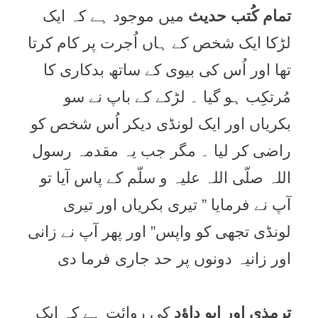
تمام کُتب حدیث
میں موجود ہے کہ ایک
لڑکا ایک شخص کے ہاں اُجرت پر کام کرتا
تھا اور اُس کی بیوی کے ساتھ بدکاری کا
مُرتکِب ہو گیا ۔ لڑکے کے باپ نے سو
بکریاں اور ایک لونڈی دیکر اُس شخص کو
راضی کر لیا ۔ مگر جب یہ مقدمہ رسول
اللہ صلّی اللہ علیہ و سلّم کے پاس آیا تو
آپ نے فرمایا ” تیری بکریاں اور تیری
لونڈی تجھی کو واپس” اور پھر آپ نے زانی
اور زانیہ دونوں پر حد جاری فرما دی
ترمذی اور ابو داؤد
کی روائت ہے کہ ایک