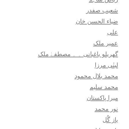
شعيب صفدر
ضیاء الحسن خان
علی
عمیر ملک
گھریلو باغبانی ۔ ۔ مصطفےٰ ملک
لبنٰی مرزا
محمد بلال محمود
محمد سلیم
میرا پاکستان
نور محمد
یاز گُل