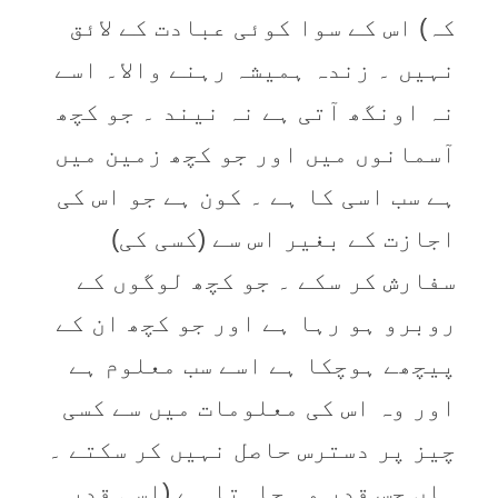
کہ) اس کے سوا کوئی عبادت کے لائق
نہیں ۔ زندہ ہمیشہ رہنے والا۔ اسے
نہ اونگھ آتی ہے نہ نیند ۔ جو کچھ
آسمانوں میں اور جو کچھ زمین میں
ہے سب اسی کا ہے ۔ کون ہے جو اس کی
اجازت کے بغیر اس سے (کسی کی)
سفارش کر سکے ۔ جو کچھ لوگوں کے
روبرو ہو رہا ہے اور جو کچھ ان کے
پیچھے ہوچکا ہے اسے سب معلوم ہے
اور وہ اس کی معلومات میں سے کسی
چیز پر دسترس حاصل نہیں کر سکتے ۔
ہاں جس قدر وہ چاہتا ہے (اسی قدر