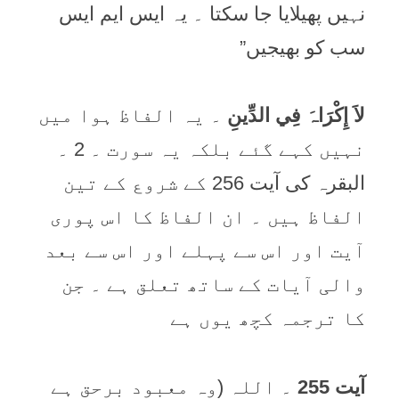
نہیں پھیلایا جا سکتا ۔ یہ ایس ایم ایس
سب کو بھیجیں”
لاَ إِكْرَاہَ فِي الدِّينِ
۔ یہ الفاظ ہوا میں
نہیں کہے گئے بلکہ یہ سورت ۔ 2 ۔
البقرہ کی آیت 256 کے شروع کے تین
الفاظ ہیں ۔ ان الفاظ کا اس پوری
آیت اور اس سے پہلے اور اس سے بعد
والی آیات کے ساتھ تعلق ہے ۔ جن
کا ترجمہ کچھ یوں ہے
آیت 255
۔ اللہ (وہ معبود برحق ہے