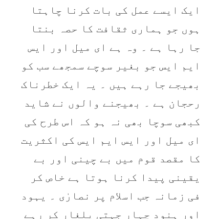
ایک ایسے عمل کی بات کرنا چاہتا
ہوں جو ہماری ثقافت کا حصہ بنتا
جا رہا ہے ۔ وہ ہے ای میل اور ایس
ایم ایس جو بغیر سوچے سمجھے سب کو
بھیجے جا رہے ہیں ۔ یہ ایک خطرناک
رحجان ہے ۔ بھیجنے والوں نے شاید
کبھی سوچا بھی نہ ہو کہ اس طرح کی
ای میل اور ایس ایم ایس کی اکثریت
کا مقصد قوم میں بے چینی اور بے
یقینی پیدا کرنا ہوتا ہے خاص کر
فی زمانہ جب اسلام پر نصارٰی ۔ یہود
اور ہنود چہار جہتی یلغار کر رہے