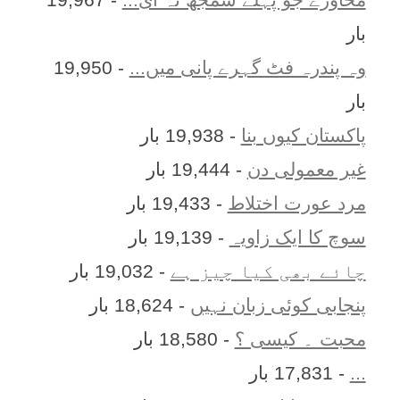
بار
وہ پندرہ فٹ گہرے پانی میں...
- 19,950
بار
پاکستان کیوں بنا
- 19,938 بار
غیر معمولی دن
- 19,444 بار
مرد عورت اختلاط
- 19,433 بار
سوچ کا ایک زاویہ
- 19,139 بار
چائے بھی کیا چیز ہے
- 19,032 بار
پنجابی کوئی زبان نہیں
- 18,624 بار
محبت ۔ کیسی ؟
- 18,580 بار
...
- 17,831 بار