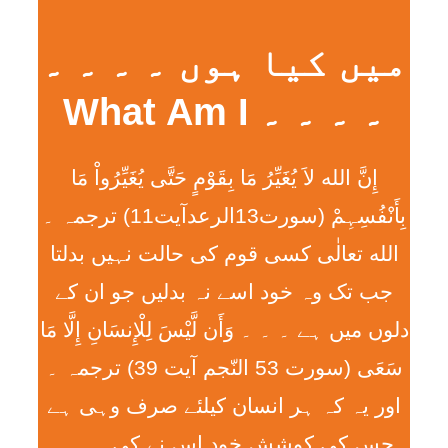
میں کیا ہوں ۔ ۔ ۔ ۔
۔ ۔ ۔ ۔ What Am I
إِنَّ الله لاَ يُغَيِّرُ مَا بِقَوْمٍ حَتَّی يُغَيِّرُواْ مَا
بِأَنْفُسِہِمْ (سورت13الرعدآیت11) ترجمہ ۔
الله تعالٰی کسی قوم کی حالت نہیں بدلتا
جب تک وہ خود اسے نہ بدلیں جو ان کے
دلوں میں ہے ۔ ۔ ۔ وَأَن لَّيْسَ لِلْإِنسَانِ إِلَّا مَا
سَعَی (سورت 53 النّجم آیت 39) ترجمہ ۔
اور یہ کہ ہر انسان کیلئے صرف وہی ہے
جس کی کوشش خود اس نے کی ۔ ۔ ۔