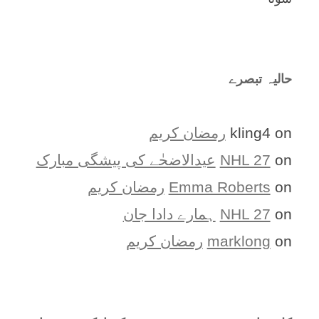
حالیہ تبصرے
on
kling4
رمضان کریم
on
NHL 27
عیدالاضحٰے کی پیشگی مبارک
on
Emma Roberts
رمضان کریم
on
NHL 27
ہمارے دادا جان
on
marklong
رمضان کریم