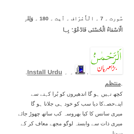
سُورت ۔ 7 ۔ الْأَعْرَاف ۔ آیت ۔ 180 ۔ وَلِلہِ
الّاسْمَاءُ الْحُسْنَی فَادْعُوْہُ بِہا
.
۔ ۔
Install Urdu
.
.
منتظم
کچھ نہیں ہو گا اندھیروں کو بُرا کہنے سے
اپنےحصےکا دیا سب کو خود ہی جلانا ہو گا
میری سانس کا کیا بھروسہ کب ساتھ چھوڑ جائے
میری ذات سے وابستہ لوگو مجھے معاف کر کے
سونا