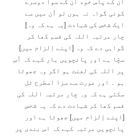
ان کے پاس خود ان کے سوا دوسرے
کوئی گواہ نہ ہوں تو اُن میں سے
ایک شخص کی شہادت [یہ ہے کہ وہ]
چار مرتبہ اللہ کی قسم کھا کر
گواہی دے کہ وہ [اپنے اِلزام میں]
سچّا ہے اور پانچویں بار کہے کہ اُس
پر اللہ کی لعنت ہو اگر وہ جھوٹا
ہو ۔ اور عورت سے سزا اسطرح ٹل
سکتی ہے کہ وہ چار مرتبہ اللہ کی
قسم کھا کر شہادت دے کہ یہ شخص
[اپنے اِلزام میں] جھوٹا ہے اور
پانچویں مرتبہ کہے کہ اس بندی پر