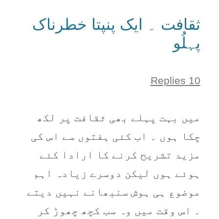
ثقافت ۔ ایک پنپتا خطرناک
پہلُو
10 Replies
میں بہت پہلے بھی ثقافت پر لکھ
چکا ہوں ۔ اب کئی ہفتوں سے اس کی
مزید تشریح کرنے کا ارادا کئے
ہوئے ہوں لیکن دوسرے زیادہ اہم
موضوع ہی ہوش سنبھانے نہیں دیتے
۔ اس وقت میں وہ سب کچھ چھوڑ کر