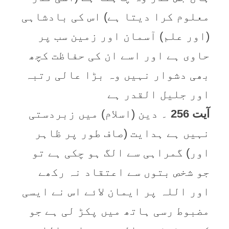
معلوم کرا دیتا ہے) اس کی بادشاہی
(اور علم) آسمان اور زمین سب پر
حاوی ہے اور اسے ان کی حفاظت کچھ
بھی دشوار نہیں وہ بڑا عالی رتبہ
اور جلیل القدر ہے
آیت 256
۔ دین (اسلام) میں زبردستی
نہیں ہے ہدایت (صاف طور پر ظاہر
اور) گمراہی سے الگ ہو چکی ہے تو
جو شخص بتوں سے اعتقاد نہ رکھے
اور اللہ پر ایمان لائے اس نے ایسی
مضبوط رسی ہاتھ میں پکڑ لی ہے جو