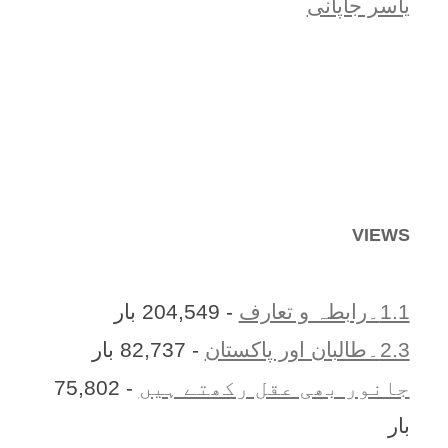
یاسر جاپانی
VIEWS
1.1۔رابطہ و تعارف
- 204,549 بار
2.3۔طالبان اور پاکستان
- 82,737 بار
جانور بھی عقل رکھتے ہیں
- 75,802
بار