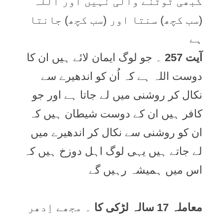
کبھی ٹوٹنے والی نہیں اور اللہ
(سب کچھ) سنتا اور (سب کچھ) جانتا
ہے
آیت 257
۔ جو لوگ ایمان لائے ہیں ان کا
دوست اللہ ہے کہ اُن کو اندھیرے سے
نکال کر روشنی میں لے جاتا ہے اور جو
کافر ہیں ان کے دوست شیطان ہیں کہ
ان کو روشنی سے نکال کر اندھیرے میں
لے جاتے ہیں یہی لوگ اہل دوزخ ہیں کہ
اس میں ہمیشہ رہیں گے
معاملہ 17 سالہ لڑکی کا
۔ مجھے اِدھر