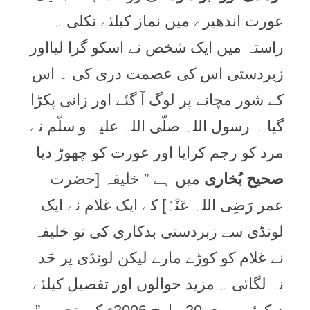
عورت اندھیرے میں نماز کیلئے نکلی ۔
راستہ میں ایک شخص نے اسکو گرا لیااور
زبردستی اس کی عصمت دری کی ۔ اس
کے شور مچانے پر لوگ آ گئے اور زانی پکڑا
گیا ۔ رسول اللہ صلّی اللہ علیہ و سلّم نے
مرد کو رجم کرایا اور عورت کو چھوڑ دیا
صحیح بُخاری
میں ہے ” خلیفہ [حضرت
عمر رَضِی اللہ عَنْہُ] کے ایک غلام نے ایک
لونڈی سے زبردستی بدکاری کی تو خلیفہ
نے غلام کو کوڑے مارے لیکن لونڈی پر حَد
نہ لگائی ۔ مزید حوالوں اور تفصیل کیلئے