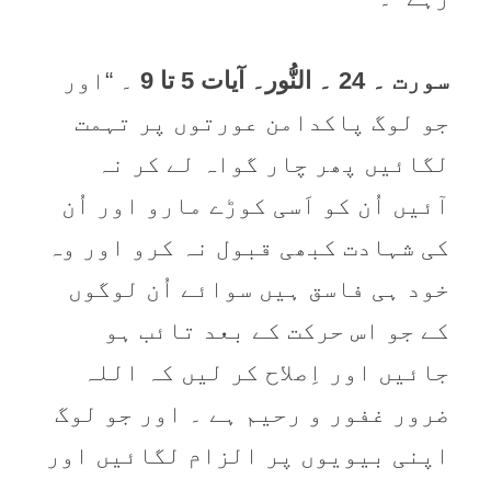
سورت ۔ 24 ۔ النُّور۔ آیات 5 تا 9
۔ “اور
جو لوگ پاکدامن عورتوں پر تہمت
لگائیں پھر چار گواہ لے کر نہ
آئیں اُن کو اَسی کوڑے مارو اور اُن
کی شہادت کبھی قبول نہ کرو اور وہ
خود ہی فاسق ہیں سوائے اُن لوگوں
کے جو اس حرکت کے بعد تائب ہو
جائیں اور اِصلاح کر لیں کہ اللہ
ضرور غفور و رحیم ہے ۔ اور جو لوگ
اپنی بیویوں پر الزام لگائیں اور