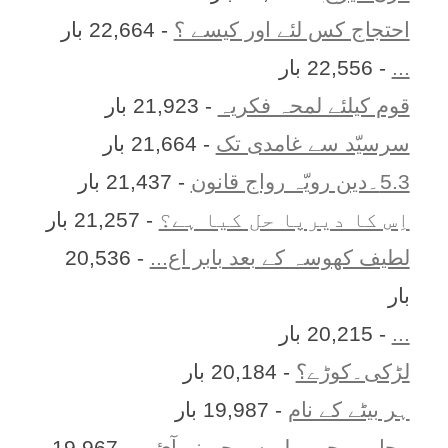
احتجاج کس لئے اور کیسے ؟
- 22,664 بار
...
- 22,556 بار
قوم کیلئے لمحہ فکریہ
- 21,923 بار
سرسیّد سے غامدی تک
- 21,664 بار
5.3۔دین رویّہ رواج قانون
- 21,437 بار
اِس کا ديرپا حل کيا ہے؟
- 21,257 بار
لطیف کھوسہ کے بعد بابر اع...
- 20,536
بار
...
- 20,215 بار
لڑکی۔کوڑے؟
- 20,184 بار
ہر بيٹے کے نام
- 19,987 بار
محاورے جو پہلے سمجھ نہ آئ...
- 19,967