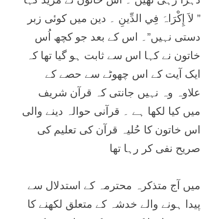
” لاَ إِكْرَاہَ فِي الدِّينِ ۔ دین میں کوئی زبر
دستی نہیں”۔ اس کے بعد جو کچھ اُس
خاتون نے کہا اس سے ثابت ہو گیا تھا کہ
ایک آیت کے اس چھوٹے سے حصے کے
علاوہ وہ نہیں جانتی کہ قرآن شریف
میں کیا لکھا ہے ۔ قرآنی حوالہ دینے والی
اس خاتون کا حُلیہ قرآن کی تعلیم کی
صریح نفی کر رہا تھا
میں آج متذکرہ محترمہ کے استدلال سے
پیدا ہونے والے خدشہ کے متعلق لکھنے کا