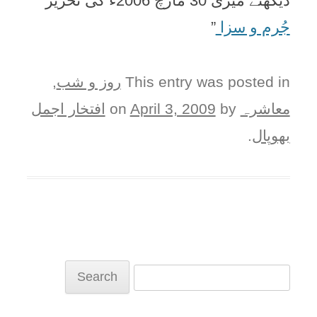
دیکھئے میری 30 مارچ 2006ء کی تحریر ”
جُرم و سزا
”
This entry was posted in
روز و شب
,
معاشرہ
on
by
April 3, 2009
افتخار اجمل
بھوپال
.
Search
for: