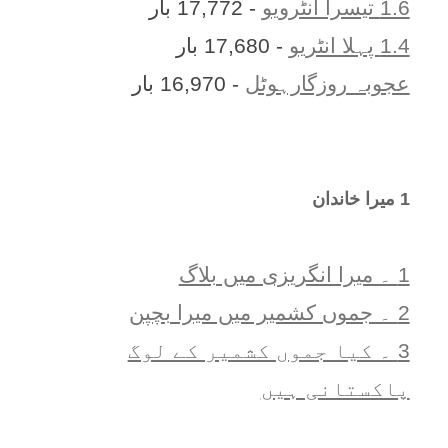
1.6 تیسرا انٹرویو
- 17,772 بار
1.4 پہلا انٹریو
- 17,680 بار
عجوبہ روزگارہوٹل
- 16,970 بار
1 ميرا خاندان
1 ۔ ميرا انگريزی ميں بلاگ
2 ۔ جموں کشمیر میں میرا بچپن
3 ۔ کیا جموں کشمیر کے لوگ
پاکستانی ہیں