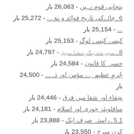
پنجابی قوم نہیں
- 26,063 بار
6۔چائےکی تاریخ فوائد و نق...
- 25,272 بار
...
- 25,154 بار
کیسے کیسے لوگ
- 25,153 بار
8۔میرےدیگرمضامین
- 24,797 بار
حسبہ کا قانون
- 24,584 بار
جُرمِ عظیم ہے مؤمن اور ذہ...
- 24,500
بار
شِفاء اور شفا میں فرق
- 24,446 بار
سافٹویئر چوری اور اسلام
- 24,181 بار
5.1۔راستہ صرف ایک
- 23,888 بار
کزن ميرج
- 23,550 بار