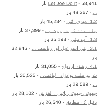
- 58,941 بار
Let Joe Do It
...
- 48,367 بار
1.2۔میری امّی
- 45,234 بار
جلد مدد کی ضرورت ہے
- 37,399 بار
1.3۔آپ بیتی
- 35,193 بار
3.1۔بنی اسراءیل اور ریاست ...
- 32,846
بار
4.1۔رشتۂ ازدواج
- 31,055 بار
شہیدِ ملت نوابزادہ لیاقت...
- 30,525 بار
...
- 29,589 بار
چھوٹی چھوٹی باتیں ۔ لغزش
- 28,102 بار
بائبل کے مطابق
- 26,540 بار